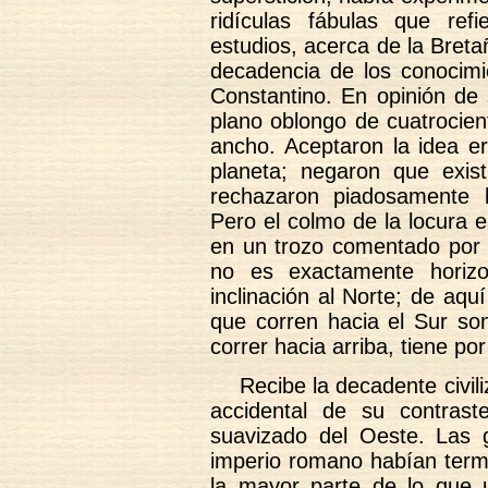
ridículas fábulas que ref
estudios, acerca de la Bret
decadencia de los conocimi
Constantino. En opinión de 
plano oblongo de cuatrocien
ancho. Aceptaron la idea 
planeta; negaron que exi
rechazaron piadosamente 
Pero el colmo de la locura 
en un trozo comentado por M
no es exactamente horizo
inclinación al Norte; de aquí
que corren hacia el Sur son
correr hacia arriba, tiene po
Recibe la decadente civil
accidental de su contras
suavizado del Oeste. Las g
imperio romano habían term
la mayor parte de lo que 