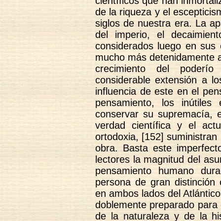
científicos que han inmortali
de la riqueza y el esceptici
siglos de nuestra era. La ap
del imperio, el decaimien
considerados luego en sus 
mucho más detenidamente a la
crecimiento del poderío
considerable extensión a lo
influencia de este en el pe
pensamiento, los inútiles
conservar su supremacía, el
verdad científica y el actu
ortodoxia, [152] suministran 
obra. Basta este imperfec
lectores la magnitud del asun
pensamiento humano durant
persona de gran distinción c
en ambos lados del Atlántico
doblemente preparado para e
de la naturaleza y de la h