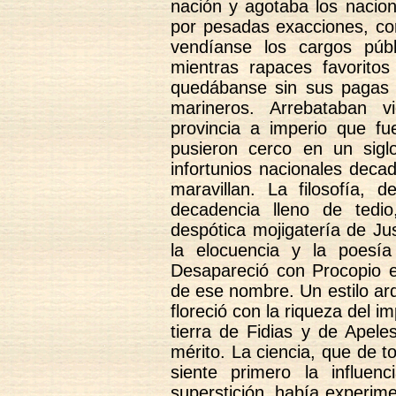
nación y agotaba los nacio
por pesadas exacciones, cor
vendíanse los cargos púb
mientras rapaces favoritos
quedábanse sin sus pagas o
marineros. Arrebataban v
provincia a imperio que f
pusieron cerco en un siglo
infortunios nacionales deca
maravillan. La filosofía,
decadencia lleno de tedio
despótica mojigatería de Ju
la elocuencia y la poesía
Desapareció con Procopio el
de ese nombre. Un estilo arq
floreció con la riqueza del 
tierra de Fidias y de Apele
mérito. La ciencia, que de 
siente primero la influenc
superstición, había experim