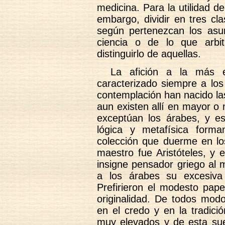
medicina. Para la utilidad d
embargo, dividir en tres cl
según pertenezcan los asunt
ciencia o de lo que arbit
distinguirlo de aquellas.
La afición a la más e
caracterizado siempre a los
contemplación han nacido las 
aun existen allí en mayor o 
exceptúan los árabes, y e
lógica y metafísica form
colección que duerme en los
maestro fue Aristóteles, y e
insigne pensador griego al 
a los árabes su excesiva 
Prefirieron el modesto pape
originalidad. De todos modo
en el credo y en la tradici
muy elevados y de esta sue