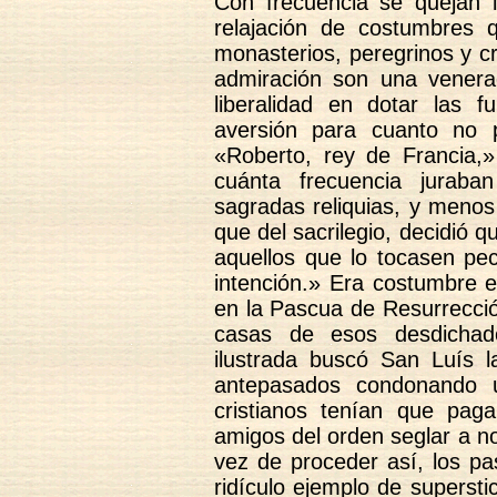
Con frecuencia se quejan l
relajación de costumbres 
monasterios, peregrinos y c
admiración son una veneraci
liberalidad en dotar las f
aversión para cuanto no p
«Roberto, rey de Francia,
cuánta frecuencia juraba
sagradas reliquias, y menos
que del sacrilegio, decidió q
aquellos que lo tocasen p
intención.» Era costumbre e
en la Pascua de Resurrecció
casas de esos desdichad
ilustrada buscó San Luís 
antepasados condonando u
cristianos tenían que pag
amigos del orden seglar a n
vez de proceder así, los pa
ridículo ejemplo de superstic