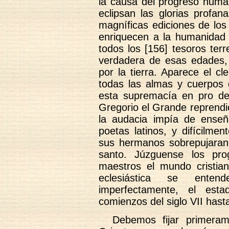
la causa del progreso huma
eclipsan las glorias profan
magníficas ediciones de los 
enriquecen a la humanidad
todos los [156] tesoros terr
verdadera de esas edades, 
por la tierra. Aparece el c
todas las almas y cuerpos
esta supremacía en pro del 
Gregorio el Grande reprendi
la audacia impía de enseñ
poetas latinos, y difícilme
sus hermanos sobrepujaran 
santo. Júzguense los pro
maestros el mundo cristia
eclesiástica se enten
imperfectamente, el est
comienzos del siglo VII hasta
Debemos fijar primeram