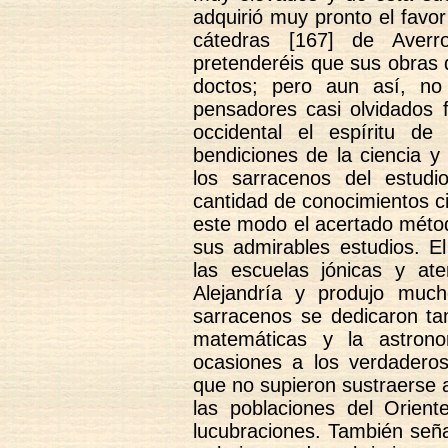
adquirió muy pronto el favo
cátedras [167] de Aver
pretenderéis que sus obras d
doctos; pero aun así, n
pensadores casi olvidados f
occidental el espíritu d
bendiciones de la ciencia y
los sarracenos del estudi
cantidad de conocimientos c
este modo el acertado méto
sus admirables estudios. E
las escuelas jónicas y ate
Alejandría y produjo much
sarracenos se dedicaron tam
matemáticas y la astrono
ocasiones a los verdaderos
que no supieron sustraerse a
las poblaciones del Orient
lucubraciones. También seña