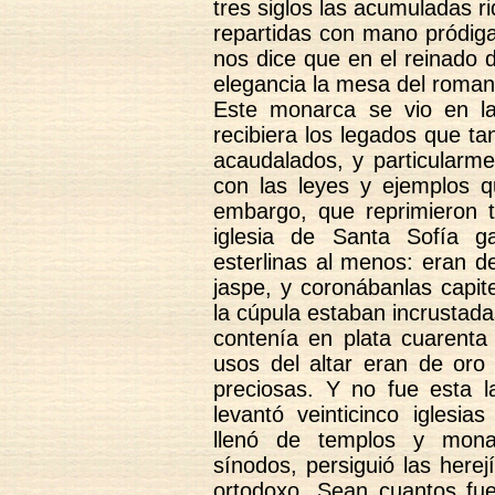
tres siglos las acumuladas 
repartidas con mano pródiga
nos dice que en el reinado d
elegancia la mesa del roman
Este monarca se vio en la
recibiera los legados que t
acaudalados, y particularme
con las leyes y ejemplos qu
embargo, que reprimieron t
iglesia de Santa Sofía ga
esterlinas al menos: eran d
jaspe, y coronábanlas capit
la cúpula estaban incrustada
contenía en plata cuarenta 
usos del altar eran de oro
preciosas. Y no fue esta 
levantó veinticinco iglesia
llenó de templos y monast
sínodos, persiguió las herej
ortodoxo. Sean cuantos fu