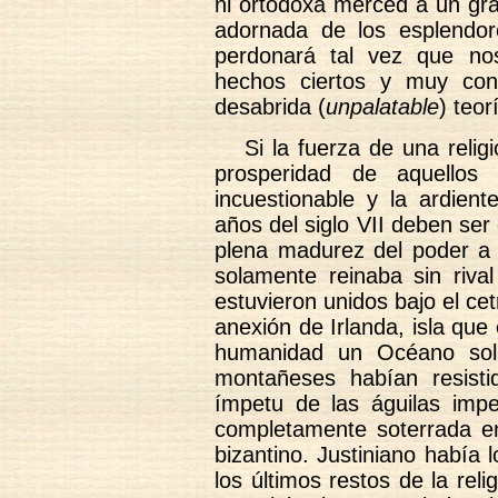
ni ortodoxa merced a un gr
adornada de los esplendor
perdonará tal vez que no
hechos ciertos y muy con
desabrida (
unpalatable
) teor
Si la fuerza de una reli
prosperidad de aquellos
incuestionable y la ardient
años del siglo VII deben se
plena madurez del poder a 
solamente reinaba sin riva
estuvieron unidos bajo el ce
anexión de Irlanda, isla que
humanidad un Océano solit
montañeses habían resist
ímpetu de las águilas imper
completamente soterrada en 
bizantino. Justiniano había 
los últimos restos de la reli