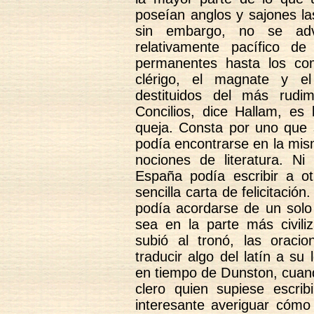
poseían anglos y sajones l
sin embargo, no se adv
relativamente pacífico d
permanentes hasta los com
clérigo, el magnate y el
destituidos del más rudi
Concilios, dice Hallam, es 
queja. Consta por uno que
podía encontrarse en la mi
nociones de literatura. N
España podía escribir a 
sencilla carta de felicitación
podía acordarse de un solo
sea en la parte más civili
subió al tronó, las orac
traducir algo del latín a su
en tiempo de Dunston, cuand
clero quien supiese escribi
interesante averiguar cómo