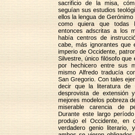
sacrificio de la misa, có
seguían sus estudios teológ
ellos la lengua de Gerónimo
como quiera que todas la
entonces adscritas a los m
había centros de instrucci
cabe, más ignorantes que e
imperio de Occidente, patron
Silvestre, único filósofo que
por hechicero entre sus m
mismo Alfredo traducía con 
San Gregorio. Con tales eje
decir que la literatura d
desprovista de extensión y
mejores modelos pobreza de e
miserable carencia de pe
Durante este largo período
produjo el Occidente, en
verdadero genio literario
ambos se vieron obligados a