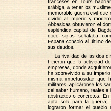
franceses en Tours habrían
arábiga, a tener los muslim
memorable guerra civil que 
dividió al imperio y moder
Abbasidas obtuvieron el domi
espléndida capital de Bagd
doce siglos señalaba com
España consoló al último d
sus deudos.
La rivalidad de las dos di
hicieron que la actividad d
empresas, donde adquirieron 
ha sobrevivido a su imperio
misma impetuosidad que h
militares, aplicáronse los s
del saber humano, reales e 
abstractos o concretos. En 
apta sola para la guerra; 
lograron formar el pueblo