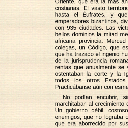
Oriente, que era la más ant
cristianas. El vasto territo
hasta el Éufrates, y que
emperadores bizantinos, div
con 935 ciudades. Las victo
bellos dominios la mitad meri
africana provincia. Merced
colegas, un Código, que e
que ha trazado el ingenio h
de la jurisprudencia romana
rentas que anualmente se 
ostentaban la corte y la Ig
todos los otros Estado
Practicábanse aún con esmero
No podían encubrir, s
marchitaban al crecimiento 
Un gobierno débil, costoso
enemigos, que no lograba ob
que era aborrecido por sus 