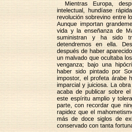
Mientras Europa, des
intelectual, hundíase rápi
revolución sobrevino entre l
Aunque importan grandement
vida y la enseñanza de M
suministran y ha sido t
detendremos en ella. Des
después de haber aparecido 
un malvado que ocultaba los
venganza; bajo una hipóc
haber sido pintado por S
impostor, el profeta árabe 
imparcial y juiciosa. La obra
acaba de publicar sobre e
este espíritu amplio y tole
parte, con recordar que ni
rapidez que el mahometismo
más de doce siglos de exi
conservado con tanta fortuna 