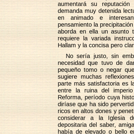
aumentará su reputación
demanda muy detenida lectur
en animado e interesant
pensamiento la precipitación
aborda en ella un asunto 
requiere la variada instruc
Hallam y la concisa pero cl
No sería justo, sin emb
necesidad que tuvo de da
pequeño tomo o negar que 
sugiere muchas reflexione
parte más satisfactoria es 
entre la ruina del imperi
Reforma, período cuya histo
diríase que ha sido perverti
ricos en altos dones y pene
considerar a la Iglesia
depositaria del saber, amig
había de elevado o bello 