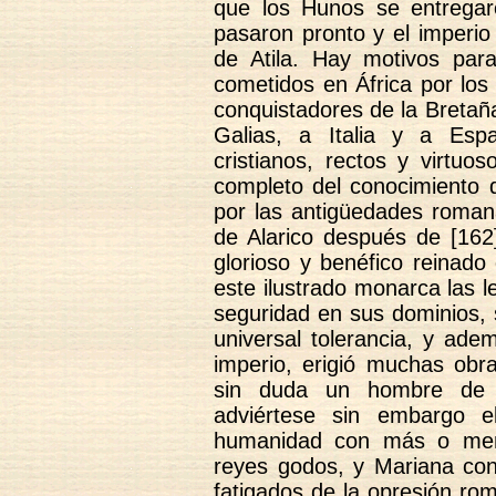
que los Hunos se entregaron
pasaron pronto y el imperio
de Atila. Hay motivos pa
cometidos en África por los
conquistadores de la Bretañ
Galias, a Italia y a Esp
cristianos, rectos y virtuo
completo del conocimiento de
por las antigüedades romana
de Alarico después de [16
glorioso y benéfico reinado
este ilustrado monarca las l
seguridad en sus dominios, 
universal tolerancia, y ad
imperio, erigió muchas obr
sin duda un hombre de t
adviértese sin embargo e
humanidad con más o meno
reyes godos, y Mariana con
fatigados de la opresión rom