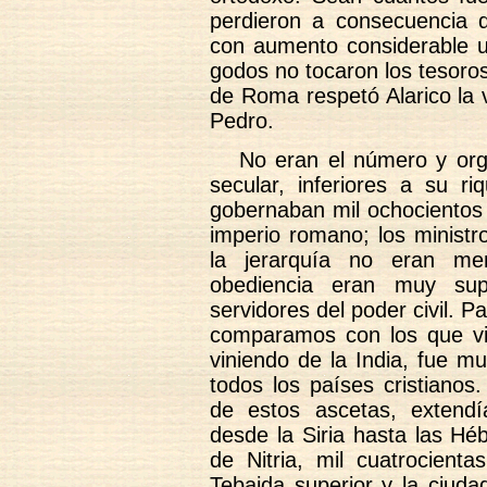
perdieron a consecuencia d
con aumento considerable u
godos no tocaron los tesoros
de Roma respetó Alarico la v
Pedro.
No eran el número y orga
secular, inferiores a su r
gobernaban mil ochocientos o
imperio romano; los ministr
la jerarquía no eran me
obediencia eran muy sup
servidores del poder civil. 
comparamos con los que viv
viniendo de la India, fue m
todos los países cristianos
de estos ascetas, extend
desde la Siria hasta las Héb
de Nitria, mil cuatrocient
Tebaida superior y la ciud