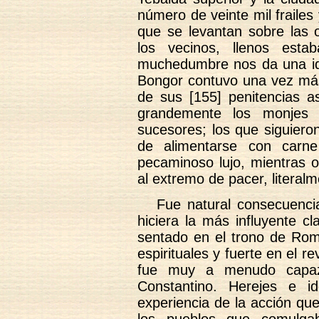
número de veinte mil frailes 
que se levantan sobre las o
los vecinos, llenos est
muchedumbre nos da una id
Bongor contuvo una vez más
de sus [155] penitencias 
grandemente los monjes
sucesores; los que siguiero
de alimentarse con carn
pecaminoso lujo, mientras o
al extremo de pacer, literal
Fue natural consecuencia
hiciera la más influyente c
sentado en el trono de Rom
espirituales y fuerte en el r
fue muy a menudo capaz 
Constantino. Herejes e id
experiencia de la acción que