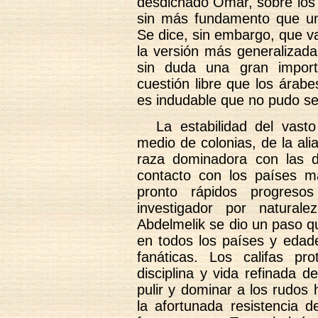
desdichado Omar, sobre los
sin más fundamento que u
Se dice, sin embargo, que v
la versión más generalizada,
sin duda una gran import
cuestión libre que los árabe
es indudable que no pudo se
La estabilidad del vast
medio de colonias, de la ali
raza dominadora con las d
contacto con los países má
pronto rápidos progreso
investigador por natural
Abdelmelik se dio un paso q
en todos los países y edade
fanáticas. Los califas pro
disciplina y vida refinada 
pulir y dominar a los rudos 
la afortunada resistencia d