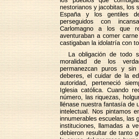
los pueblos que comulgab
nestorianos y jacobitas, los 
España y los gentiles de
perseguidos con incansa
Carlomagno a los que r
aventuraban a comer carne 
castigaban la idolatría con t
La obligación de todo 
moralidad de los verd
permanezcan puros y sin
deberes, el cuidar de la e
autoridad, perteneció siem
Iglesia católica. Cuando r
número, las riquezas, holgu
llénase nuestra fantasía de 
intelectual. Nos pintamos e
innumerables escuelas, las g
instituciones, llamadas a ve
debieron resultar de tanto 