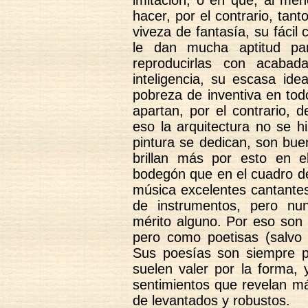
imitación, o en que, al men
hacer, por el contrario, tan
viveza de fantasía, su fácil 
le dan mucha aptitud par
reproducirlas con acabad
inteligencia, su escasa ide
pobreza de inventiva en tod
apartan, por el contrario, d
eso la arquitectura no se hi
pintura se dedican, son bue
brillan más por esto en el 
bodegón que en el cuadro de
música excelentes cantantes
de instrumentos, pero nu
mérito alguno. Por eso son 
pero como poetisas (salvo
Sus poesías son siempre p
suelen valer por la forma, 
sentimientos que revelan m
de levantados y robustos.