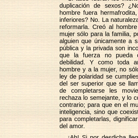
duplicación de sexos? ¿N
hombre fuera hermafrodita,
inferiores? No. La naturale
reformarla. Creó al hombre 
mujer sólo para la familia, 
alguien que únicamente a s
pública y la privada son in
que la fuerza no pueda d
debilidad. Y como toda a
hombre y a la mujer, no sólo
ley de polaridad se cumplie
del ser superior que se ll
de completarse les movie
rechaza lo semejante, y lo c
contrario; para que en el mu
inteligencia, sino que coexis
para completarlas, dignifica
del amor.
¡Ah! Si por desdicha lle