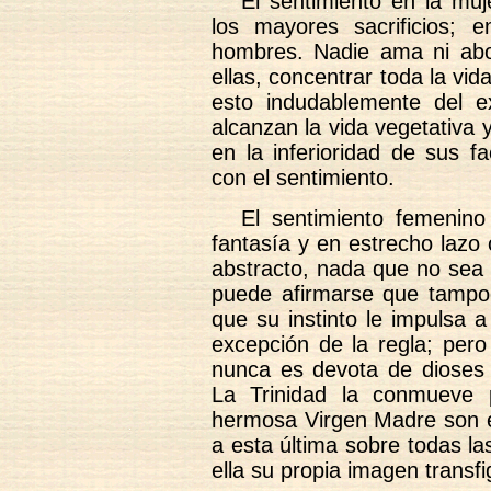
El sentimiento en la mu
los mayores sacrificios; 
hombres. Nadie ama ni abo
ellas, concentrar toda la vi
esto indudablemente del ex
alcanzan la vida vegetativa 
en la inferioridad de sus f
con el sentimiento.
El sentimiento femenin
fantasía y en estrecho lazo
abstracto, nada que no sea v
puede afirmarse que tampo
que su instinto le impulsa 
excepción de la regla; pero
nunca es devota de dioses 
La Trinidad la conmueve 
hermosa Virgen Madre son el
a esta última sobre todas la
ella su propia imagen transfig