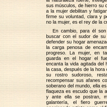
la naturaleza fuerte, inteli
sus músculos, de hierro su 
a la mujer debilitan y fati
firme su voluntad, clara y p
no la mujer, es el rey de la c
En cambio, para él son 
buscar con el sudor de su 
defender su hogar amenazad
la carga penosa de encam
progreso. La mujer, en ta
guarda en el hogar el fu
encanta la vida agitada del
la casa, después de la hora d
su rostro sudoroso, res
recompensar sus afanes co
soberano del mundo, ella es
flaqueza es escudo que la 
y ante ella se postran, 
galantería, el fiero guer