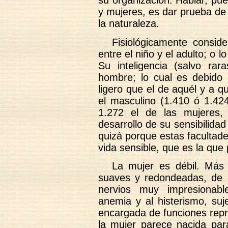
su organización. Hablar, pu
y mujeres, es dar prueba de
la naturaleza.
Fisiológicamente consid
entre el niño y el adulto; o 
Su inteligencia (salvo rar
hombre; lo cual es debid
ligero que el de aquél y a
el masculino (1.410 ó 1.42
1.272 el de las mujeres,
desarrollo de su sensibilida
quizá porque estas facultad
vida sensible, que es la que
La mujer es débil. Más
suaves y redondeadas, de d
nervios muy impresionabl
anemia y al histerismo, suj
encargada de funciones repr
la mujer parece nacida par