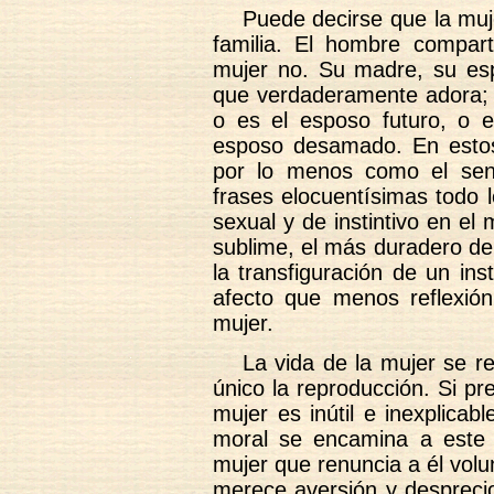
Puede decirse que la muj
familia. El hombre compar
mujer no. Su madre, su esp
que verdaderamente adora;
o es el esposo futuro, o el
esposo desamado. En estos 
por lo menos como el sen
frases elocuentísimas todo 
sexual y de instintivo en el
sublime, el más duradero de
la transfiguración de un ins
afecto que menos reflexió
mujer.
La vida de la mujer se re
único la reproducción. Si pr
mujer es inútil e inexplicab
moral se encamina a este o
mujer que renuncia a él vol
merece aversión y despreci