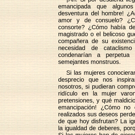
emancipada que algunos
desventura del hombre! ¿A
amor y de consuelo? ¿C
consorte? ¿Cómo había de v
magistrado o el belicoso gu
compañera de su existenc
necesidad de cataclism
condenarían a perpetua 
semejantes monstruos.
Si las mujeres conociera
desprecio que nos inspir
nosotros, si pudieran compr
ridículo en la mujer varo
pretensiones, y qué maldici
emancipación! ¿Cómo no 
realizados sus deseos perder
de que hoy disfrutan? La ig
la igualdad de deberes, por