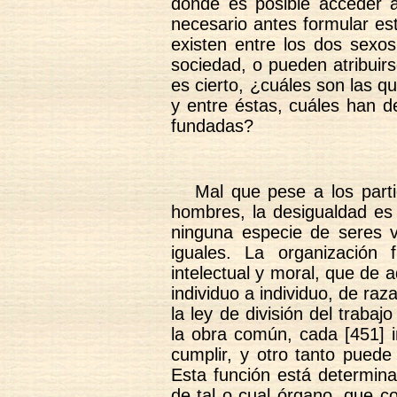
dónde es posible acceder a
necesario antes formular es
existen entre los dos sexos
sociedad, o pueden atribuir
es cierto, ¿cuáles son las 
y entre éstas, cuáles han d
fundadas?
Mal que pese a los parti
hombres, la desigualdad es 
ninguna especie de seres v
iguales. La organización f
intelectual y moral, que de 
individuo a individuo, de raza
la ley de división del trabaj
la obra común, cada [451] i
cumplir, y otro tanto puede
Esta función está determin
de tal o cual órgano, que co