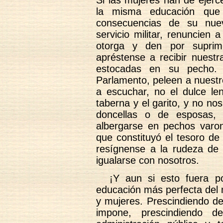
Si las mujeres han de ejerc
la misma educación que 
consecuencias de su nuev
servicio militar, renuncien
otorga y den por suprimi
apréstense a recibir nuestr
estocadas en su pecho.
Parlamento, peleen a nuestr
a escuchar, no el dulce len
taberna y el garito, y no n
doncellas o de esposas, 
albergarse en pechos varon
que constituyó el tesoro de
resígnense a la rudeza de 
igualarse con nosotros.
¡Y aun si esto fuera po
educación más perfecta del
y mujeres. Prescindiendo de
impone, prescindiendo de