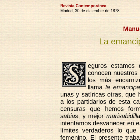
Revista Contemporánea
Madrid, 30 de diciembre de 1878
Manue
La emancip
eguros estamos 
conocen nuestros 
los más encarniz
llama
la emancipa
unas y satíricas otras, que
a los partidarios de esta c
censuras que hemos form
sabias
, y mejor
marisabidill
intentamos desvanecer en es
límites verdaderos lo que
femenino. El presente trab