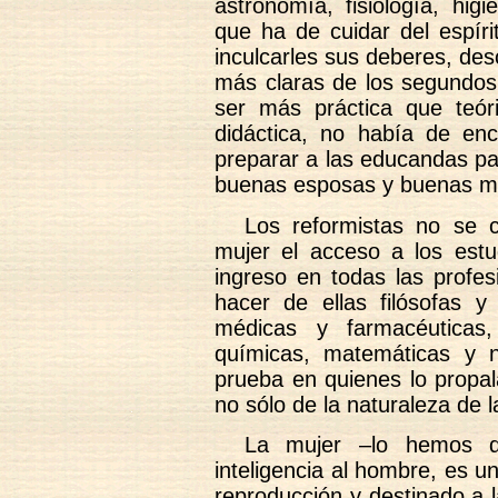
astronomía, fisiología, hig
que ha de cuidar del espíri
inculcarles sus deberes, de
más claras de los segundos
ser más práctica que teó
didáctica, no había de en
preparar a las educandas para
buenas esposas y buenas m
Los reformistas no se 
mujer el acceso a los estud
ingreso en todas las profes
hacer de ellas filósofas y 
médicas y farmacéuticas, 
químicas, matemáticas y na
prueba en quienes lo propa
no sólo de la naturaleza de 
La mujer –lo hemos d
inteligencia al hombre, es u
reproducción y destinado a l