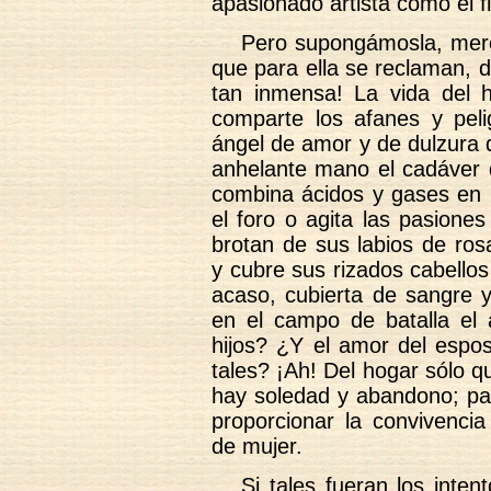
apasionado artista como el f
Pero supongámosla, merc
que para ella se reclaman, 
tan inmensa! La vida del h
comparte los afanes y pel
ángel de amor y de dulzura 
anhelante mano el cadáver d
combina ácidos y gases en n
el foro o agita las pasione
brotan de sus labios de ros
y cubre sus rizados cabellos
acaso, cubierta de sangre 
en el campo de batalla el
hijos? ¿Y el amor del esp
tales? ¡Ah! Del hogar sólo qu
hay soledad y abandono; pa
proporcionar la convivenci
de mujer.
Si tales fueran los inten