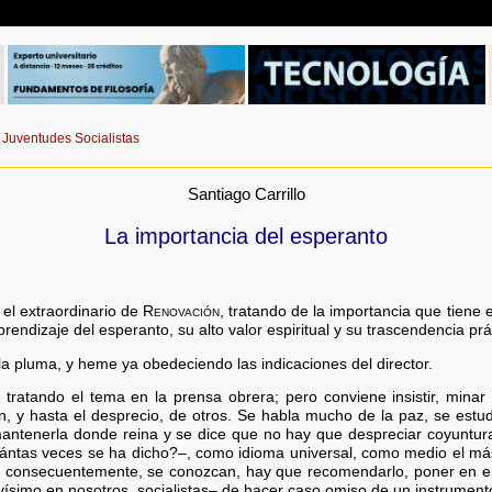
Juventudes Socialistas
Santiago Carrillo
La importancia del esperanto
el extraordinario de
Renovación
, tratando de la importancia que tiene 
rendizaje del esperanto, su alto valor espiritual y su trascendencia prá
la pluma, y heme ya obedeciendo las indicaciones del director.
ratando el tema en la prensa obrera; pero conviene insistir, minar 
ón, y hasta el desprecio, de otros. Se habla mucho de la paz, se est
antenerla donde reina y se dice que no hay que despreciar coyuntura 
uántas veces se ha dicho?–, como idioma universal, como medio el má
, consecuentemente, se conozcan, hay que recomendarlo, poner en e
avísimo en nosotros, socialistas– de hacer caso omiso de un instrument