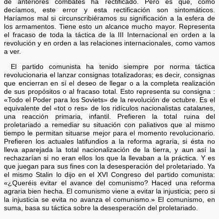
de anteriores combates ha rectificado. Pero es que, como
decíamos, este error y esta rectificación son sintomáticos.
Haríamos mal si circunscribiéramos su significación a la esfera de
los armamentos. Tiene esto un alcance mucho mayor. Representa
el fracaso de toda la táctica de la III Internacional en orden a la
revolución y en orden a las relaciones internacionales, como vamos
a ver.
El partido comunista ha tenido siempre por norma táctica
revolucionaria el lanzar consignas totalizadoras; es decir, consignas
que encierran en sí el deseo de llegar o a la completa realización
de sus propósitos o al fracaso total. Esto representa su consigna :
«Todo el Poder para los Soviets» de la revolución de octubre. Es el
equivalente del «tot o res» de los ridículos nacionalistas catalanes,
una reacción primaria, infantil. Prefieren la total ruina del
proletariado a remediar su situación con paliativos que al mismo
tiempo le permitan situarse mejor para el momento revolucionario.
Prefieren los actuales latifundios a la reforma agraria, si ésta no
lleva aparejada la total nacionalización de la tierra, y aun así la
rechazarían si no eran ellos los que la llevaban a la práctica. Y es
que juegan para sus fines con la desesperación del proletariado. Ya
el mismo Stalin lo dijo en el XVI Congreso del partido comunista:
«¿Queréis evitar el avance del comunismo? Haced una reforma
agraria bien hecha. El comunismo viene a evitar la injusticia; pero si
la injusticia se evita no avanza el comunismo.» El comunismo, en
suma, basa su táctica sobre la desesperación del proletariado.