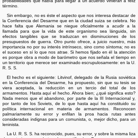
probabilidades que había para llegar a un acuerdo vinieran a feliz
término.
Sin embargo, no es éste el aspecto que nos interesa destacar de
la Conferencia del Desarme que en la ciudad suiza se celebra. No
hace falta que Alemania se niegue oficialmente a acudir a la
llamada para que la vida de este organismo sea lánguida, sin
efectos tangibles que se traduzcan en disminuciones de los
presupuestos de guerra. Otro punto ofrece, a juicio nuestro, más
importancia no por su interés intrínseco, sino como síntoma; no es
el suceso en sí lo que nos atrae. Si hemos fijado en él la atención
es porque obra a modo de barómetro que nos señala el tiempo en
un territorio que merece ser examinado escrupulosamente: en la U.
R. S. S.
El hecho es el siguiente: Litvinof, delegado de la Rusia soviética
en la Conferencia del Desarme, ha propuesto, sin que su tesis se
viera aceptada, la reducción en un tercio del total de los
armamentos. Hasta aquí el hecho. Ahora bien; ¿qué significa esto?
Nada menos que el abandono, por parte de la III Internacional y,
por tanto de los Soviets, de lo que hasta aquí ha constituido su
política internacional en materia de armamentos. Reconocen
palmariamente su error y enfilan la proa hacia rutas antes
consideradas indignas para un comunista, o, mejor dicho, para un
leninista.
La U. R. S. S. ha reconocido, pues, su error, y sobre la misma liza