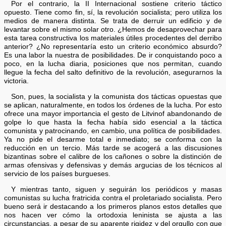
Por el contrario, la II Internacional sostiene criterio táctico
opuesto. Tiene como fin, sí, la revolución socialista; pero utiliza los
medios de manera distinta. Se trata de derruir un edificio y de
levantar sobre el mismo solar otro. ¿Hemos de desaprovechar para
esta tarea constructiva los materiales útiles procedentes del derribo
anterior? ¿No representaría esto un criterio económico absurdo?
Es una labor la nuestra de posibilidades. De ir conquistando poco a
poco, en la lucha diaria, posiciones que nos permitan, cuando
llegue la fecha del salto definitivo de la revolución, asegurarnos la
victoria.
Son, pues, la socialista y la comunista dos tácticas opuestas que
se aplican, naturalmente, en todos los órdenes de la lucha. Por esto
ofrece una mayor importancia el gesto de Litvinof abandonando de
golpe lo que hasta la fecha había sido esencial a la táctica
comunista y patrocinando, en cambio, una política de posibilidades.
Ya no pide el desarme total e inmediato; se conforma con la
reducción en un tercio. Más tarde se acogerá a las discusiones
bizantinas sobre el calibre de los cañones o sobre la distinción de
armas ofensivas y defensivas y demás argucias de los técnicos al
servicio de los países burgueses.
Y mientras tanto, siguen y seguirán los periódicos y masas
comunistas su lucha fratricida contra el proletariado socialista. Pero
bueno será ir destacando a los primeros planos estos detalles que
nos hacen ver cómo la ortodoxia leninista se ajusta a las
circunstancias, a pesar de su aparente rigidez y del orgullo con que