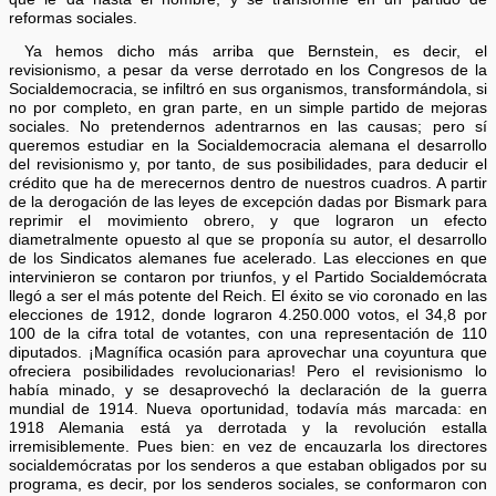
reformas sociales.
Ya hemos dicho más arriba que Bernstein, es decir, el
revisionismo, a pesar da verse derrotado en los Congresos de la
Socialdemocracia, se infiltró en sus organismos, transformándola, si
no por completo, en gran parte, en un simple partido de mejoras
sociales. No pretendernos adentrarnos en las causas; pero sí
queremos estudiar en la Socialdemocracia alemana el desarrollo
del revisionismo y, por tanto, de sus posibilidades, para deducir el
crédito que ha de merecernos dentro de nuestros cuadros. A partir
de la derogación de las leyes de excepción dadas por Bismark para
reprimir el movimiento obrero, y que lograron un efecto
diametralmente opuesto al que se proponía su autor, el desarrollo
de los Sindicatos alemanes fue acelerado. Las elecciones en que
intervinieron se contaron por triunfos, y el Partido Socialdemócrata
llegó a ser el más potente del Reich. El éxito se vio coronado en las
elecciones de 1912, donde lograron 4.250.000 votos, el 34,8 por
100 de la cifra total de votantes, con una representación de 110
diputados. ¡Magnífica ocasión para aprovechar una coyuntura que
ofreciera posibilidades revolucionarias! Pero el revisionismo lo
había minado, y se desaprovechó la declaración de la guerra
mundial de 1914. Nueva oportunidad, todavía más marcada: en
1918 Alemania está ya derrotada y la revolución estalla
irremisiblemente. Pues bien: en vez de encauzarla los directores
socialdemócratas por los senderos a que estaban obligados por su
programa, es decir, por los senderos sociales, se conformaron con