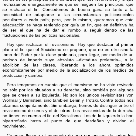
rechazamos enérgicamente es que se nieguen los principios, que
se rechace el fin. Concedemos de buena gana su tanto a la
necesidad de adaptarse a las circunstancias politicosociales
peculiares a cada país; pero, por lo mismo, queremos que esta
adecuación se haga teniendo por guía un fin, que en definitiva ha
de ser el que ha de dar el rumbo a seguir dentro de las
fluctuaciones de las políticas nacionales.
Hay que rechazar el revisionismo. Hay que destacar al primer
plano el fin que el Socialismo se propone, que no es otro sino la
toma del Poder por la clase proletaria, para llegar, por medio de un
periodo de imperio suyo absoluto –dictadura proletaria–, a la
abolición de las clases, liberando a los ahora oprimidos
económicamente por medio de la socialización de los medios de
producción y cambio.
Pero tengamos en cuenta que el marxismo se ha visto revisado
no sólo por los situados a su derecha, sino también por algunos
que se creen a su izquierda. No son los únicos revisionistas von
Wollmar y Bernstein, sino también Lenin y Trotski. Contra todos nos
alzamos conjuntamente. Sin embargo, hemos de distinguir entre el
revisionismo de unos y el de otros. Los revisionistas de la derecha
no tienen en cuenta el fin del Socialismo. Los de la izquierda lo han
hipertrofiado hasta el punto de que desdeñan y olvidan el
movimiento.
Creemos llegado el momento de que por encima de todos los