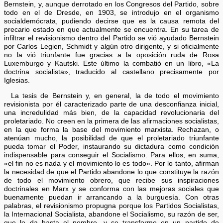
Bernstein, y, aunque derrotado en los Congresos del Partido, sobre
todo en el de Dresde, en 1903, se introdujo en el organismo
socialdemócrata, pudiendo decirse que es la causa remota del
precario estado en que actualmente se encuentra. En su tarea de
infiltrar el revisionismo dentro del Partido se vió ayudado Bernstein
por Carlos Legien, Schmidt y algún otro dirigente, y si oficialmente
no la vió triunfante fue gracias a la oposición ruda de Rosa
Luxemburgo y Kautski. Este último la combatió en un libro, «La
doctrina socialista», traducido al castellano precisamente por
Iglesias.
La tesis de Bernstein y, en general, la de todo el movimiento
revisionista por él caracterizado parte de una desconfianza inicial,
una incredulidad más bien, de la capacidad revolucionaria del
proletariado. No creen en la primera de las afirmaciones socialistas,
en la que forma la base del movimiento marxista. Rechazan, o
atenúan mucho, la posibilidad de que el proletariado triunfante
pueda tomar el Poder, instaurando su dictadura como condición
indispensable para conseguir el Socialismo. Para ellos, en suma,
«el fin no es nada y el movimiento lo es todo». Por lo tanto, afirman
la necesidad de que el Partido abandone lo que constituye la razón
de todo el movimiento obrero, que recibe sus inspiraciones
doctrinales en Marx y se conforma con las mejoras sociales que
buenamente puedan ir arrancando a la burguesía. Con otras
palabras, el revisionismo propugna porque los Partidos Socialistas,
la Internacional Socialista, abandone el Socialismo, su razón de ser,
que le da hasta el nombre, y se transforme en un partido de