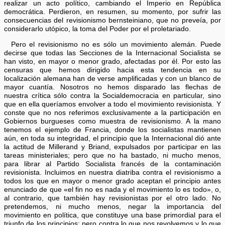
realizar un acto político, cambiando el Imperio en República
democrática. Perdieron, en resumen, su momento, por sufrir las
consecuencias del revisionismo bernsteiniano, que no preveía, por
considerarlo utópico, la toma del Poder por el proletariado.
Pero el revisionismo no es sólo un movimiento alemán. Puede
decirse que todas las Secciones de la Internacional Socialista se
han visto, en mayor o menor grado, afectadas por él. Por esto las
censuras que hemos dirigido hacia esta tendencia en su
localización alemana han de verse amplificadas y con un blanco de
mayor cuantía. Nosotros no hemos disparado las flechas de
nuestra crítica sólo contra la Socialdemocracia en particular, sino
que en ella queríamos envolver a todo el movimiento revisionista. Y
conste que no nos referimos exclusivamente a la participación en
Gobiernos burgueses como muestra de revisionismo. A la mano
tenemos el ejemplo de Francia, donde los socialistas mantienen
aún, en toda su integridad, el principio que la Internacional dió ante
la actitud de Millerand y Briand, expulsados por participar en las
tareas ministeriales; pero que no ha bastado, ni mucho menos,
para librar al Partido Socialista francés de la contaminación
revisionista. Incluimos en nuestra diatriba contra el revisionismo a
todos los que en mayor o menor grado aceptan el principio antes
enunciado de que «el fin no es nada y el movimiento lo es todo», o,
al contrario, que también hay revisionistas por el otro lado. No
pretendemos, ni mucho menos, negar la importancia del
movimiento en política, que constituye una base primordial para el
triunfo de los principios; pero contra lo que nos revolvemos y lo que