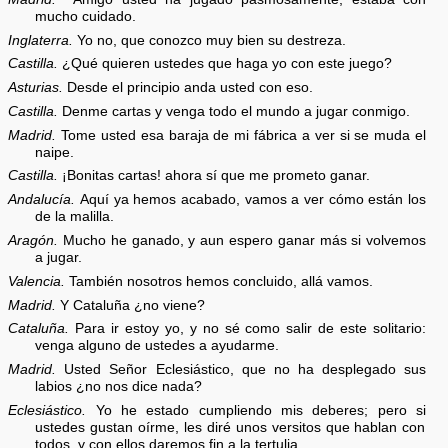
mucho cuidado.
Inglaterra.
Yo no, que conozco muy bien su destreza.
Castilla.
¿Qué quieren ustedes que haga yo con este juego?
Asturias.
Desde el principio anda usted con eso.
Castilla.
Denme cartas y venga todo el mundo a jugar conmigo.
Madrid.
Tome usted esa baraja de mi fábrica a ver si se muda el
naipe.
Castilla.
¡Bonitas cartas! ahora sí que me prometo ganar.
Andalucía.
Aquí ya hemos acabado, vamos a ver cómo están los
de la malilla.
Aragón.
Mucho he ganado, y aun espero ganar más si volvemos
a jugar.
Valencia.
También nosotros hemos concluido, allá vamos.
Madrid.
Y Cataluña ¿no viene?
Cataluña.
Para ir estoy yo, y no sé como salir de este solitario:
venga alguno de ustedes a ayudarme.
Madrid.
Usted Señor Eclesiástico, que no ha desplegado sus
labios ¿no nos dice nada?
Eclesiástico.
Yo he estado cumpliendo mis deberes; pero si
ustedes gustan oírme, les diré unos versitos que hablan con
todos, y con ellos daremos fin a la tertulia.