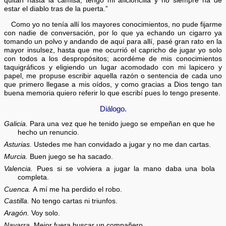
quitan hasta la camisa; tengo mi aficioncilla y no siempre ha de
estar el diablo tras de la puerta.”
Como yo no tenía allí los mayores conocimientos, no pude fijarme
con nadie de conversación, por lo que ya echando un cigarro ya
tomando un polvo y andando de aquí para allí, pasé gran rato en la
mayor insulsez, hasta que me ocurrió el capricho de jugar yo solo
con todos a los despropósitos; acordéme de mis conocimientos
taquigráficos y eligiendo un lugar acomodado con mi lapicero y
papel, me propuse escribir aquella razón o sentencia de cada uno
que primero llegase a mis oídos, y como gracias a Dios tengo tan
buena memoria quiero referir lo que escribí pues lo tengo presente.
Diálogo.
Galicia.
Para una vez que he tenido juego se empeñan en que he
hecho un renuncio.
Asturias.
Ustedes me han convidado a jugar y no me dan cartas.
Murcia.
Buen juego se ha sacado.
Valencia.
Pues si se volviera a jugar la mano daba una bola
completa.
Cuenca.
A mí me ha perdido el robo.
Castilla.
No tengo cartas ni triunfos.
Aragón.
Voy solo.
Navarra.
Mejor fuera buscar un compañero.