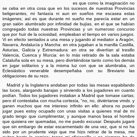
es que como la imaginación no
se ceba en otra cosa que en los sucesos de nuestras Provincias
beligerantes, mi fantasía ni aun en sueños me escasea estas
imágenes; así es que durante mi sueño me parecía estar en un
gran salón alumbrado por infinidad de bujías, en el que se habían
congregado todas nuestras Provincias y un numeroso concurso
que por huir de la ociosidad, empleaban el tiempo en varios juegos.
Vi en efecto sentados a una mesa y jugando al mediator a Aragón,
Navarra, Andalucía y Mancha: en otra jugaban a la manilla Castilla,
Asturias, Galicia y Extremadura: en otra se divertían al tresillo
Valencia, Cuenca y Murcia: en lo más retirado de la sala estaba
Cataluña sola en su mesa, pero divirtiéndose tanto como los demás
en jugar solitarios y a la misma luz con que se alumbraba, un
Eclesiástico venerable desempeñaba con su Breviario las
obligaciones de su rezo.
Madrid y la Inglaterra andaban por todas las mesas espabilando
las luces, alargando barajas y sirviendo a los jugadores en cuanto
podían. Todos los jugadores instaban a Madrid que tomase cartas;
pero él contestaba con mucha cortesía, “no, no, diviértanse vmds. y
ganen muchos que me intereso infinito en ello: ahora no puedo
jugar pues estoy ocupado con unas visitas a quienes mal de mi
grado tengo que cumplimentar, y aunque manos besa el hombre
que quisiera ver quemadas, no me puedo excusar. Después jugaré
que sin embargo de estar escarmentado de una vez, que si no ha
sido por un prudente viejo que me hizo retirar de la mesa, me