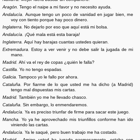
Aragón.
Tengo el naipe a mi favor y no necesito ayuda.
Andalucía.
Aunque tengo un poco de vanidad en jugar bien, me
voy con tiento porque hay poco dinero.
Inglaterra.
No dejarlo por eso que aquí está mi bolsa.
Andalucía.
¡Qué mala está esta baraja!
Inglaterra.
Aquí hay barajas cuantas ustedes quieran.
Extremadura.
Estoy a ver venir y no debe salir la jugada de mi
mano.
Madrid.
Ahí va el rey de copas ¿quién le falla?
Castilla.
Yo no tengo espadas.
Galicia.
Tampoco yo le fallo por ahora.
Cataluña.
Por fiarme de lo que usted me ha dicho (a Madrid)
tengo mal dispuestas mis cartas.
Madrid.
También yo me he llevado chasco.
Cataluña.
Sin embargo, lo enmendaremos.
Andalucía.
Ya es preciso triunfar de firme para sacar este juego.
Mancha.
Yo ya he aprovechado mis triunfillos conforme han ido
viniendo las cartas.
Andalucía.
Ya le saqué, pero buen trabajo me ha costado.
Madrid.
Amigo usted ha jugado pasmosamente, estaba con