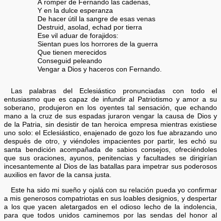
A romper de Fernando las cadenas,
Y en la dulce esperanza
De hacer útil la sangre de esas venas
Destruid, asolad, echad por tierra
Ese vil aduar de forajidos:
Sientan pues los horrores de la guerra
Que tienen merecidos
Conseguid peleando
Vengar a Dios y haceros con Fernando.
Las palabras del Eclesiástico pronunciadas con todo el
entusiasmo que es capaz de infundir al Patriotismo y amor a su
soberano, produjeron en los oyentes tal sensación, que echando
mano a la cruz de sus espadas juraron vengar la causa de Dios y
de la Patria, sin desistir de tan heroica empresa mientras existiese
uno solo: el Eclesiástico, enajenado de gozo los fue abrazando uno
después de otro, y viéndoles impacientes por partir, les echó su
santa bendición acompañada de sabios consejos, ofreciéndoles
que sus oraciones, ayunos, penitencias y facultades se dirigirían
incesantemente al Dios de las batallas para impetrar sus poderosos
auxilios en favor de la cansa justa.
Este ha sido mi sueño y ojalá con su relación pueda yo confirmar
a mis generosos compatriotas en sus loables designios, y despertar
a los que yacen aletargados en el odioso lecho de la indolencia,
para que todos unidos caminemos por las sendas del honor al