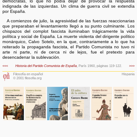
demócratas, lo que no podía dejar de provocar la respuesta
indignada de las izquierdas. Un clima de guerra civil se extendía
por España.
A comienzos de julio, la agresividad de las fuerzas reaccionarias
que preparaban el levantamiento llegó a su punto culminante. Los
chispazos del complot fascista iluminaban trágicamente la vida
política y social de España. La muerte violenta del dirigente político
monárquico, Calvo Sotelo, en la que, contrariamente a lo que ha
reiterado la propaganda fascista, el Partido Comunista no tuvo ni
arte ni parte, ni de cerca ni de lejos, fue el pretexto para
desencadenar la sublevación.
<<<
Historia del Partido Comunista de España
, París 1960, páginas 119-122.
>>>
Filosofía en español
Hispania
© 2001 filosofia.org