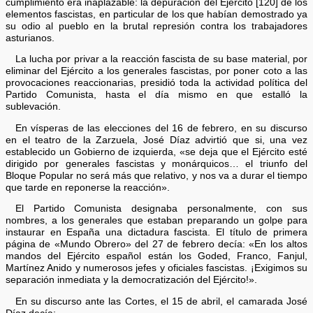
cumplimiento era inaplazable: la depuración del Ejército [120] de los
elementos fascistas, en particular de los que habían demostrado ya
su odio al pueblo en la brutal represión contra los trabajadores
asturianos.
La lucha por privar a la reacción fascista de su base material, por
eliminar del Ejército a los generales fascistas, por poner coto a las
provocaciones reaccionarias, presidió toda la actividad política del
Partido Comunista, hasta el día mismo en que estalló la
sublevación.
En vísperas de las elecciones del 16 de febrero, en su discurso
en el teatro de la Zarzuela, José Díaz advirtió que si, una vez
establecido un Gobierno de izquierda, «se deja que el Ejército esté
dirigido por generales fascistas y monárquicos… el triunfo del
Bloque Popular no será más que relativo, y nos va a durar el tiempo
que tarde en reponerse la reacción».
El Partido Comunista designaba personalmente, con sus
nombres, a los generales que estaban preparando un golpe para
instaurar en España una dictadura fascista. El título de primera
página de «Mundo Obrero» del 27 de febrero decía: «En los altos
mandos del Ejército español están los Goded, Franco, Fanjul,
Martínez Anido y numerosos jefes y oficiales fascistas. ¡Exigimos su
separación inmediata y la democratización del Ejército!».
En su discurso ante las Cortes, el 15 de abril, el camarada José