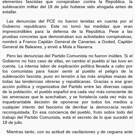
elementos fascistas que conspiraban contra la República, la
sublevación militar del 18 de julio hubiese sido ahogada antes de
estallar.
Las denuncias del PCE no fueron tenidas en cuenta por el
Gobierno republicano. Este no tomó las medidas que eran
imprescindibles para la defensa de la República. Pese a las
pruebas concretas que demostraban sus actividades conspirativas,
nombró a Franco Capitán General de Canarias; a Goded, Capitán
General de Baleares, y envió a Mola a Navarra.
Pero las denuncias del Partido Comunista no fueron inútiles. Si el
Gobierno no hizo caso de ellas, en cambio el pueblo sí las tuvo en
cuenta. La intensa labor de explicación política llevada a cabo por
los comunistas para hacer sentir al pueblo el peligro de la
sublevación fascista, puso en tensión a las más amplias masas de
todas las tendencias obreras y republicanas. Gracias a esa gran
acción política y organizativa del Partido entre las diversas capas
de la población, el pueblo español era cada vez más consciente de
las amenazas que le acechaban, y se fortalecía cada vez más su
inquebrantable decisión de oponerse por todos los medios a
cualquier intento del fascismo de derribar la democracia recién
reconquistada. En esa conciencia del pueblo, fruto sobre todo del
trabajo del Partido Comunista, está el secreto de lo que sucedió el
18 de julio.
Mientras tanto, con su actitud de vacilaciones y de ceguera ante