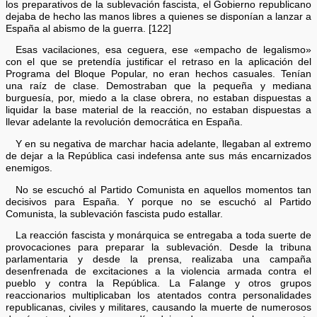
los preparativos de la sublevación fascista, el Gobierno republicano
dejaba de hecho las manos libres a quienes se disponían a lanzar a
España al abismo de la guerra. [122]
Esas vacilaciones, esa ceguera, ese «empacho de legalismo»
con el que se pretendía justificar el retraso en la aplicación del
Programa del Bloque Popular, no eran hechos casuales. Tenían
una raíz de clase. Demostraban que la pequeña y mediana
burguesía, por, miedo a la clase obrera, no estaban dispuestas a
liquidar la base material de la reacción, no estaban dispuestas a
llevar adelante la revolución democrática en España.
Y en su negativa de marchar hacia adelante, llegaban al extremo
de dejar a la República casi indefensa ante sus más encarnizados
enemigos.
No se escuchó al Partido Comunista en aquellos momentos tan
decisivos para España. Y porque no se escuchó al Partido
Comunista, la sublevación fascista pudo estallar.
La reacción fascista y monárquica se entregaba a toda suerte de
provocaciones para preparar la sublevación. Desde la tribuna
parlamentaria y desde la prensa, realizaba una campaña
desenfrenada de excitaciones a la violencia armada contra el
pueblo y contra la República. La Falange y otros grupos
reaccionarios multiplicaban los atentados contra personalidades
republicanas, civiles y militares, causando la muerte de numerosos