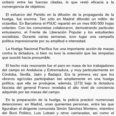
unitario entre las fuerzas citadas, lo que restó eficacia a la
convergencia de objetivos.
El esfuerzo del Partido en la difusión de la propaganda de la
huelga, fue enorme. Tan sólo en Madrid difundió un millón de
octavillas. En Barcelona el PSUC repartió en un mes 600.000 hojas
volantes. Con los comunistas colaboraron, demostrando particular
entusiasmo, el Frente de Liberación Popular y los estudiantes
socialistas. Durante varias semanas, tuvo lugar una campaña
política impresionante por su amplitud e intensidad.
La Huelga Nacional Pacífica fue una importante acción de masas
contra la dictadura, si bien no tuvo la extensión que las simpatías
que suscitó hacía presumible.
El hecho más resonante fue el paro en masa de los trabajadores
del campo en Andalucia y Extremadura, y muy particularmente en
Córdoba, Sevilla, Jaén y Badajoz. Era la primera vez que los
obreros agrícolas participaban tan ampliamente en una huelga
política; que ella se produjese, además, [273] bajo la dictadura
fascista del general Franco revelaba el alto nivel de conciencia
adquirido por las masas del campo.
En la preparación de la huelga, la policía practicó numerosas
detenciones: en Madrid, unas quinientas personas, entre las que
figuraban el dirigente comunista Simón Sánchez Montero, miembro
del Buró Político, Luis Lobato y otros camaradas, así como el