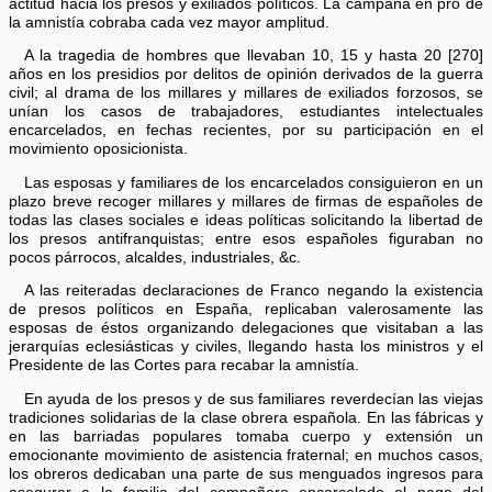
actitud hacia los presos y exiliados políticos. La campaña en pro de
la amnistía cobraba cada vez mayor amplitud.
A la tragedia de hombres que llevaban 10, 15 y hasta 20 [270]
años en los presidios por delitos de opinión derivados de la guerra
civil; al drama de los millares y millares de exiliados forzosos, se
unían los casos de trabajadores, estudiantes intelectuales
encarcelados, en fechas recientes, por su participación en el
movimiento oposicionista.
Las esposas y familiares de los encarcelados consiguieron en un
plazo breve recoger millares y millares de firmas de españoles de
todas las clases sociales e ideas políticas solicitando la libertad de
los presos antifranquistas; entre esos españoles figuraban no
pocos párrocos, alcaldes, industriales, &c.
A las reiteradas declaraciones de Franco negando la existencia
de presos políticos en España, replicaban valerosamente las
esposas de éstos organizando delegaciones que visitaban a las
jerarquías eclesiásticas y civiles, llegando hasta los ministros y el
Presidente de las Cortes para recabar la amnistía.
En ayuda de los presos y de sus familiares reverdecían las viejas
tradiciones solidarias de la clase obrera española. En las fábricas y
en las barriadas populares tomaba cuerpo y extensión un
emocionante movimiento de asistencia fraternal; en muchos casos,
los obreros dedicaban una parte de sus menguados ingresos para