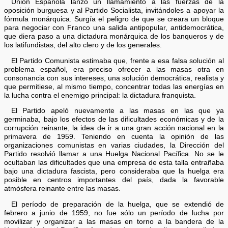
Unión Española lanzó un llamamiento a las fuerzas de la
oposición burguesa y al Partido Socialista, invitándoles a apoyar la
fórmula monárquica. Surgía el peligro de que se creara un bloque
para negociar con Franco una salida antipopular, antidemocrática,
que diera paso a una dictadura monárquica de los banqueros y de
los latifundistas, del alto clero y de los generales.
El Partido Comunista estimaba que, frente a esa falsa solución al
problema español, era preciso ofrecer a las masas otra en
consonancia con sus intereses, una solución democrática, realista y
que permitiese, al mismo tiempo, concentrar todas las energías en
la lucha contra el enemigo principal: la dictadura franquista.
El Partido apeló nuevamente a las masas en las que ya
germinaba, bajo los efectos de las dificultades económicas y de la
corrupción reinante, la idea de ir a una gran acción nacional en la
primavera de 1959. Teniendo en cuenta la opinión de las
organizaciones comunistas en varias ciudades, la Dirección del
Partido resolvió llamar a una Huelga Nacional Pacífica. No se le
ocultaban las dificultades que una empresa de esta talla entrañaba
bajo una dictadura fascista, pero consideraba que la huelga era
posible en centros importantes del país, dada la favorable
atmósfera reinante entre las masas.
El período de preparación de la huelga, que se extendió de
febrero a junio de 1959, no fue sólo un período de lucha por
movilizar y organizar a las masas en torno a la bandera de la