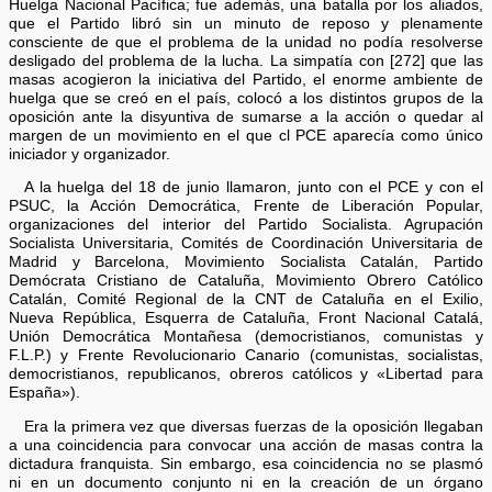
Huelga Nacional Pacífica; fue además, una batalla por los aliados,
que el Partido libró sin un minuto de reposo y plenamente
consciente de que el problema de la unidad no podía resolverse
desligado del problema de la lucha. La simpatía con [272] que las
masas acogieron la iniciativa del Partido, el enorme ambiente de
huelga que se creó en el país, colocó a los distintos grupos de la
oposición ante la disyuntiva de sumarse a la acción o quedar al
margen de un movimiento en el que cl PCE aparecía como único
iniciador y organizador.
A la huelga del 18 de junio llamaron, junto con el PCE y con el
PSUC, la Acción Democrática, Frente de Liberación Popular,
organizaciones del interior del Partido Socialista. Agrupación
Socialista Universitaria, Comités de Coordinación Universitaria de
Madrid y Barcelona, Movimiento Socialista Catalán, Partido
Demócrata Cristiano de Cataluña, Movimiento Obrero Católico
Catalán, Comité Regional de la CNT de Cataluña en el Exilio,
Nueva República, Esquerra de Cataluña, Front Nacional Catalá,
Unión Democrática Montañesa (democristianos, comunistas y
F.L.P.) y Frente Revolucionario Canario (comunistas, socialistas,
democristianos, republicanos, obreros católicos y «Libertad para
España»).
Era la primera vez que diversas fuerzas de la oposición llegaban
a una coincidencia para convocar una acción de masas contra la
dictadura franquista. Sin embargo, esa coincidencia no se plasmó
ni en un documento conjunto ni en la creación de un órgano