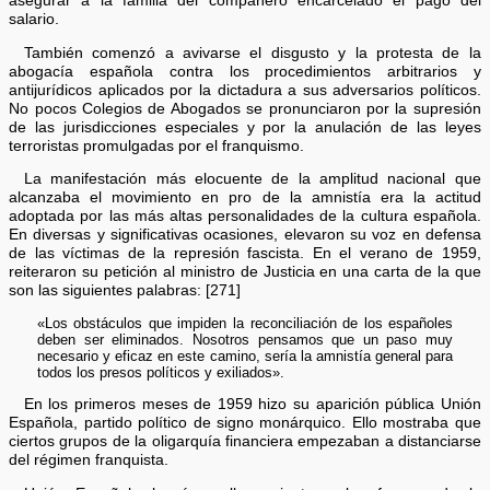
asegurar a la familia del compañero encarcelado el pago del
salario.
También comenzó a avivarse el disgusto y la protesta de la
abogacía española contra los procedimientos arbitrarios y
antijurídicos aplicados por la dictadura a sus adversarios políticos.
No pocos Colegios de Abogados se pronunciaron por la supresión
de las jurisdicciones especiales y por la anulación de las leyes
terroristas promulgadas por el franquismo.
La manifestación más elocuente de la amplitud nacional que
alcanzaba el movimiento en pro de la amnistía era la actitud
adoptada por las más altas personalidades de la cultura española.
En diversas y significativas ocasiones, elevaron su voz en defensa
de las víctimas de la represión fascista. En el verano de 1959,
reiteraron su petición al ministro de Justicia en una carta de la que
son las siguientes palabras: [271]
«Los obstáculos que impiden la reconciliación de los españoles
deben ser eliminados. Nosotros pensamos que un paso muy
necesario y eficaz en este camino, sería la amnistía general para
todos los presos políticos y exiliados».
En los primeros meses de 1959 hizo su aparición pública Unión
Española, partido político de signo monárquico. Ello mostraba que
ciertos grupos de la oligarquía financiera empezaban a distanciarse
del régimen franquista.