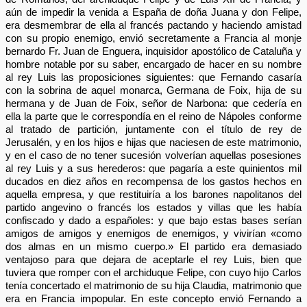
aún de impedir la venida a España de doña Juana y don Felipe,
era desmembrar de ella al francés pactando y haciendo amistad
con su propio enemigo, envió secretamente a Francia al monje
bernardo Fr. Juan de Enguera, inquisidor apostólico de Cataluña y
hombre notable por su saber, encargado de hacer en su nombre
al rey Luis las proposiciones siguientes: que Fernando casaría
con la sobrina de aquel monarca, Germana de Foix, hija de su
hermana y de Juan de Foix, señor de Narbona: que cedería en
ella la parte que le correspondía en el reino de Nápoles conforme
al tratado de partición, juntamente con el título de rey de
Jerusalén, y en los hijos e hijas que naciesen de este matrimonio,
y en el caso de no tener sucesión volverían aquellas posesiones
al rey Luis y a sus herederos: que pagaría a este quinientos mil
ducados en diez años en recompensa de los gastos hechos en
aquella empresa, y que restituiría a los barones napolitanos del
partido angevino o francés los estados y villas que les había
confiscado y dado a españoles: y que bajo estas bases serían
amigos de amigos y enemigos de enemigos, y vivirían «como
dos almas en un mismo cuerpo.» El partido era demasiado
ventajoso para que dejara de aceptarle el rey Luis, bien que
tuviera que romper con el archiduque Felipe, con cuyo hijo Carlos
tenía concertado el matrimonio de su hija Claudia, matrimonio que
era en Francia impopular. En este concepto envió Fernando a