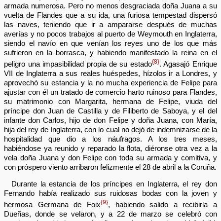
armada numerosa. Pero no menos desgraciada doña Juana a su
vuelta de Flandes que a su ida, una furiosa tempestad dispersó
las naves, teniendo que ir a ampararse después de muchas
averías y no pocos trabajos al puerto de Weymouth en Inglaterra,
siendo el navío en que venían los reyes uno de los que más
sufrieron en la borrasca, y habiendo manifestado la reina en el
{8}
peligro una impasibilidad propia de su estado
. Agasajó Enrique
VII de Inglaterra a sus reales huéspedes, hízolos ir a Londres, y
aprovechó su estancia y la no mucha experiencia de Felipe para
ajustar con él un tratado de comercio harto ruinoso para Flandes,
su matrimonio con Margarita, hermana de Felipe, viuda del
príncipe don Juan de Castilla y de Filiberto de Saboya, y el del
infante don Carlos, hijo de don Felipe y doña Juana, con María,
hija del rey de Inglaterra, con lo cual no dejó de indemnizarse de la
hospitalidad que dio a los náufragos. A los tres meses,
habiéndose ya reunido y reparado la flota, diéronse otra vez a la
vela doña Juana y don Felipe con toda su armada y comitiva, y
con próspero viento arribaron felizmente el 28 de abril a la Coruña.
Durante la estancia de los príncipes en Inglaterra, el rey don
Fernando había realizado sus ruidosas bodas con la joven y
{9}
hermosa Germana de Foix
, habiendo salido a recibirla a
Dueñas, donde se velaron, y a 22 de marzo se celebró con