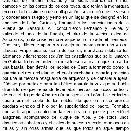
Después de muchos debates y no pocas alteraciones en los
campos y en las cortes de los dos reyes, que tenían la monarquía
en un estado lastimoso de conflagración, se acordó que se viesen
y concertasen suegro y yerno en un lugar que se designó en los
confines de León, Galicia y Portugal, a las inmediaciones de la
Puebla de Sanabria. Allí concurrieron Fernando y Felipe, y
saliendo el uno de la Puebla, el otro de la vecina aldea de
Asturianos, juntáronse en una alquería nombrada el Remesal.
Con muy diferente aparato y cortejo se presentaron uno y otro.
Llevaba Felipe toda su gente de guerra; marchaban delante los
alemanes y flamencos; seguían los castellanos que se le juntaron
en Galicia, todos en orden como si fuesen a una conquista o a dar
una batalla: iban detrás los nobles de Castilla formando como la
guardia del rey archiduque, el cual marchaba a caballo protegido
por una numerosa retaguardia de arqueros y de caballería ligera.
Dábase por pretexto para tan bélico aparato la voz que se había
difundido de que Fernando levantaba fuerzas por todas partes y
de que el duque de Alba reunía su gente en León. La verdadera
causa era el recelo de los nobles de que en la conferencia
quedara vencido el hijo por la superioridad del padre. Formaba
contraste aquel aparato con la sencillez con que se presentó el
aragonés, acompañado del duque de Alba, y de solos unos
doscientos caballeros y oficiales de su casa y corte, montados en
mulas y sin otras armas que las que todos en aquel tiempo