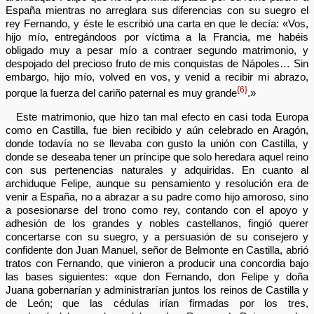
España mientras no arreglara sus diferencias con su suegro el
rey Fernando, y éste le escribió una carta en que le decía: «Vos,
hijo mío, entregándoos por víctima a la Francia, me habéis
obligado muy a pesar mío a contraer segundo matrimonio, y
despojado del precioso fruto de mis conquistas de Nápoles… Sin
embargo, hijo mío, volved en vos, y venid a recibir mi abrazo,
{6}
porque la fuerza del cariño paternal es muy grande
.»
Este matrimonio, que hizo tan mal efecto en casi toda Europa
como en Castilla, fue bien recibido y aún celebrado en Aragón,
donde todavía no se llevaba con gusto la unión con Castilla, y
donde se deseaba tener un príncipe que solo heredara aquel reino
con sus pertenencias naturales y adquiridas. En cuanto al
archiduque Felipe, aunque su pensamiento y resolución era de
venir a España, no a abrazar a su padre como hijo amoroso, sino
a posesionarse del trono como rey, contando con el apoyo y
adhesión de los grandes y nobles castellanos, fingió querer
concertarse con su suegro, y a persuasión de su consejero y
confidente don Juan Manuel, señor de Belmonte en Castilla, abrió
tratos con Fernando, que vinieron a producir una concordia bajo
las bases siguientes: «que don Fernando, don Felipe y doña
Juana gobernarían y administrarían juntos los reinos de Castilla y
de León; que las cédulas irían firmadas por los tres,