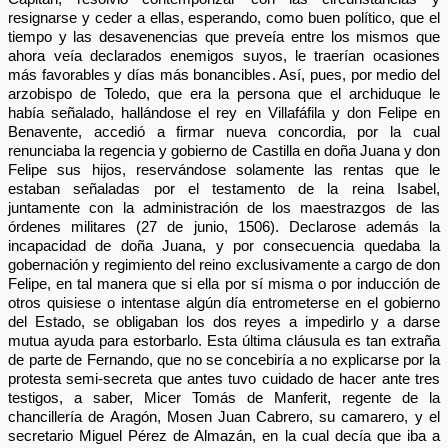
resignarse y ceder a ellas, esperando, como buen político, que el
tiempo y las desavenencias que preveía entre los mismos que
ahora veía declarados enemigos suyos, le traerían ocasiones
más favorables y días más bonancibles. Así, pues, por medio del
arzobispo de Toledo, que era la persona que el archiduque le
había señalado, hallándose el rey en Villafáfila y don Felipe en
Benavente, accedió a firmar nueva concordia, por la cual
renunciaba la regencia y gobierno de Castilla en doña Juana y don
Felipe sus hijos, reservándose solamente las rentas que le
estaban señaladas por el testamento de la reina Isabel,
juntamente con la administración de los maestrazgos de las
órdenes militares (27 de junio, 1506). Declarose además la
incapacidad de doña Juana, y por consecuencia quedaba la
gobernación y regimiento del reino exclusivamente a cargo de don
Felipe, en tal manera que si ella por sí misma o por inducción de
otros quisiese o intentase algún día entrometerse en el gobierno
del Estado, se obligaban los dos reyes a impedirlo y a darse
mutua ayuda para estorbarlo. Esta última cláusula es tan extraña
de parte de Fernando, que no se concebiría a no explicarse por la
protesta semi-secreta que antes tuvo cuidado de hacer ante tres
testigos, a saber, Micer Tomás de Manferit, regente de la
chancillería de Aragón, Mosen Juan Cabrero, su camarero, y el
secretario Miguel Pérez de Almazán, en la cual decía que iba a