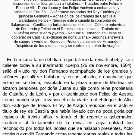
dispersión de la flota: arriban a Inglaterra.– Tratados entre Felipe y
Enrique VII.– Doña Juana y don Felipe vuelven a embarcarse y
vienen a la Coruña.– Celébranse las bodas del Rey Católico y la
princesa Germana.– Adhesión de los grandes de Castilla al
archiduque Felipe.– Niégase éste a cumplir la concordia de
Salamanca.– Conflictos y turbaciones en el reino.– Célebre entrevista
de Fernando y Felipe en el Remesal: su resultado.– Tratado de
Villafáfila entre suegro y yerno.– Renuncia Fernando en Felipe el
gobierno de Castilla: exclusión de doña Juana.– Segunda entrevista
de suegro y yerno en Renedo.– Profundo disimulo de Fernando.–
Despídese de los castellanos, y se vuelve a su reino de Aragón.
En la misma tarde del día en que falleció la reina Isabel, y casi
caliente todavía su inanimado cuerpo (26 de noviembre, 1504),
salió el viudo rey don Fernando acompañado de los grandes y
señores que allí se hallaban, y en un tablado, o cadahalso que
entonces se decía, levantado en la plaza mayor de Medina, se
alzaron pendones por doña Juana su hija como reina propietaria
de Castilla y de León, y por el archiduque don Felipe de Austria
como marido suyo, llevando el estandarte real el duque de Alba
don Fadrique de Toledo. El rey de Aragón renunció en el acto el
título de rey de Castilla que había llevado con no poca gloria por
espacio de treinta años, y tomó el de regente o gobernador,
conforme al testamento de la reina, en cuya calidad fue
reconocido por todos los nobles que se hallaban presentes. Acto
continuo expidió Fernando como regente cartas reales a todas las