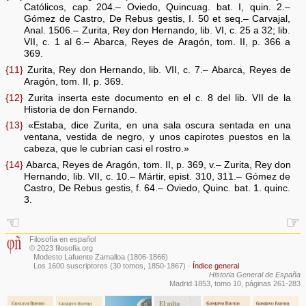
Católicos, cap. 204.– Oviedo, Quincuag. bat. I, quin. 2.–
Gómez de Castro, De Rebus gestis, I. 50 et seq.– Carvajal,
Anal. 1506.– Zurita, Rey don Hernando, lib. VI, c. 25 a 32; lib.
VII, c. 1 al 6.– Abarca, Reyes de Aragón, tom. II, p. 366 a
369.
{11}
Zurita, Rey don Hernando, lib. VII, c. 7.– Abarca, Reyes de
Aragón, tom. II, p. 369.
{12}
Zurita inserta este documento en el c. 8 del lib. VII de la
Historia de don Fernando.
{13}
«Estaba, dice Zurita, en una sala oscura sentada en una
ventana, vestida de negro, y unos capirotes puestos en la
cabeza, que le cubrían casi el rostro.»
{14}
Abarca, Reyes de Aragón, tom. II, p. 369, v.– Zurita, Rey don
Hernando, lib. VII, c. 10.– Mártir, epist. 310, 311.– Gómez de
Castro, De Rebus gestis, f. 64.– Oviedo, Quinc. bat. 1. quinc.
3.
☜
☞
Filosofía en español
© 2023 filosofia.org
Modesto Lafuente Zamalloa (1806-1866)
Los 1600 suscriptores (30 tomos, 1850-1867)
·
Índice general
Historia General de España
Madrid 1853, tomo 10, páginas 261-283