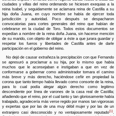
ciudades y villas del reino ordenando se hiciesen exequias a la
reina Isabel, y seguidamente se aclamara reina de Castilla a su
hija doña Juana, en cuyo nombre se había de ejercer toda
jurisdicción y autoridad. Poco después se despacharon
convocatorias para cortes generales del reino que habían de
celebrarse en la ciudad de Toro. Todos estos documentos se
expedían a nombre de la reina doña Juana, sin hacerse mención
de su marido, con objeto de obligar a éste a que jurara guardar y
respetar los fueros y libertades de Castilla antes de darle
participación en el gobierno del reino.
No dejó de causar extrañeza la precipitación con que Fernando
se apresuró a proclamar a su hija, por lo mismo que había
muchos que le aconsejaban e instigaban a que en vez de
conformarse a gobernar como administrador tomara el camino
más breve y más derecho, haciéndose ceñir en propiedad la
corona que tanto tiempo había llevado como consorte de la reina,
para lo cual podía alegar algún derecho como legitimo
descendiente por línea de varones de la casa real de Castilla;
añadiendo que el reino, por el cual tanto y tan gloriosamente había
trabajado, agradecería más verse regido por manos tan vigorosas
y expertas que por las de una muy débil mujer y por las de un
{1}
extranjero casi desconocido y no ventajosamente reputado
.