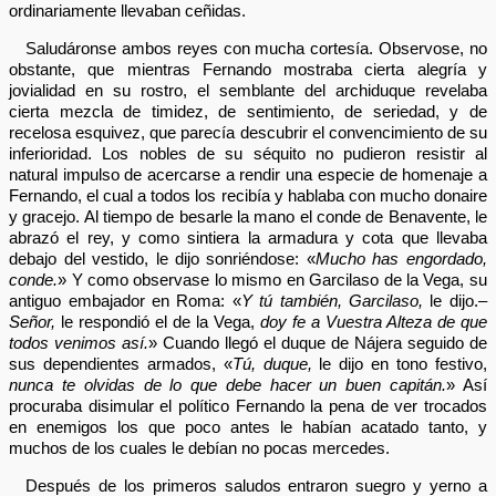
ordinariamente llevaban ceñidas.
Saludáronse ambos reyes con mucha cortesía. Observose, no
obstante, que mientras Fernando mostraba cierta alegría y
jovialidad en su rostro, el semblante del archiduque revelaba
cierta mezcla de timidez, de sentimiento, de seriedad, y de
recelosa esquivez, que parecía descubrir el convencimiento de su
inferioridad. Los nobles de su séquito no pudieron resistir al
natural impulso de acercarse a rendir una especie de homenaje a
Fernando, el cual a todos los recibía y hablaba con mucho donaire
y gracejo. Al tiempo de besarle la mano el conde de Benavente, le
abrazó el rey, y como sintiera la armadura y cota que llevaba
debajo del vestido, le dijo sonriéndose: «
Mucho has engordado,
conde.
» Y como observase lo mismo en Garcilaso de la Vega, su
antiguo embajador en Roma: «
Y tú también, Garcilaso,
le dijo.–
Señor,
le respondió el de la Vega,
doy fe a Vuestra Alteza de que
todos venimos así.
» Cuando llegó el duque de Nájera seguido de
sus dependientes armados, «
Tú, duque,
le dijo en tono festivo,
nunca te olvidas de lo que debe hacer un buen capitán.
» Así
procuraba disimular el político Fernando la pena de ver trocados
en enemigos los que poco antes le habían acatado tanto, y
muchos de los cuales le debían no pocas mercedes.
Después de los primeros saludos entraron suegro y yerno a