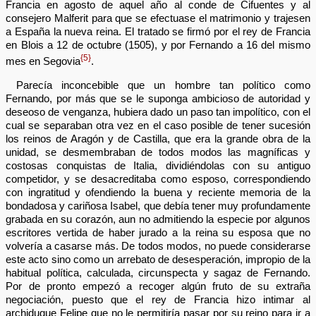
Francia en agosto de aquel año al conde de Cifuentes y al
consejero Malferit para que se efectuase el matrimonio y trajesen
a España la nueva reina. El tratado se firmó por el rey de Francia
en Blois a 12 de octubre (1505), y por Fernando a 16 del mismo
{5}
mes en Segovia
.
Parecía inconcebible que un hombre tan político como
Fernando, por más que se le suponga ambicioso de autoridad y
deseoso de venganza, hubiera dado un paso tan impolítico, con el
cual se separaban otra vez en el caso posible de tener sucesión
los reinos de Aragón y de Castilla, que era la grande obra de la
unidad, se desmembraban de todos modos las magníficas y
costosas conquistas de Italia, dividiéndolas con su antiguo
competidor, y se desacreditaba como esposo, correspondiendo
con ingratitud y ofendiendo la buena y reciente memoria de la
bondadosa y cariñosa Isabel, que debía tener muy profundamente
grabada en su corazón, aun no admitiendo la especie por algunos
escritores vertida de haber jurado a la reina su esposa que no
volvería a casarse más. De todos modos, no puede considerarse
este acto sino como un arrebato de desesperación, impropio de la
habitual política, calculada, circunspecta y sagaz de Fernando.
Por de pronto empezó a recoger algún fruto de su extraña
negociación, puesto que el rey de Francia hizo intimar al
archiduque Felipe que no le permitiría pasar por su reino para ir a