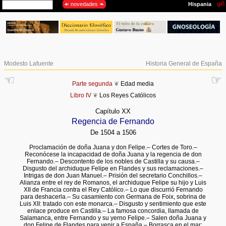
Modesto Lafuente
Historia General de España
☜
☞
Parte segunda
❦
Edad media
Libro IV
❦
Los Reyes Católicos
Capítulo XX
Regencia de Fernando
De 1504 a 1506
Proclamación de doña Juana y don Felipe.– Cortes de Toro.–
Reconócese la incapacidad de doña Juana y la regencia de don
Fernando.– Descontento de los nobles de Castilla y su causa.–
Disgusto del archiduque Felipe en Flandes y sus reclamaciones.–
Intrigas de don Juan Manuel.– Prisión del secretario Conchillos.–
Alianza entre el rey de Romanos, el archiduque Felipe su hijo y Luis
XII de Francia contra el Rey Católico.– Lo que discurrió Fernando
para deshacerla.– Su casamiento con Germana de Foix, sobrina de
Luis XII: tratado con este monarca.– Disgusto y sentimiento que este
enlace produce en Castilla.– La famosa concordia, llamada de
Salamanca, entre Fernando y su yerno Felipe.– Salen doña Juana y
don Felipe de Flandes para venir a España.– Borrasca en el mar: