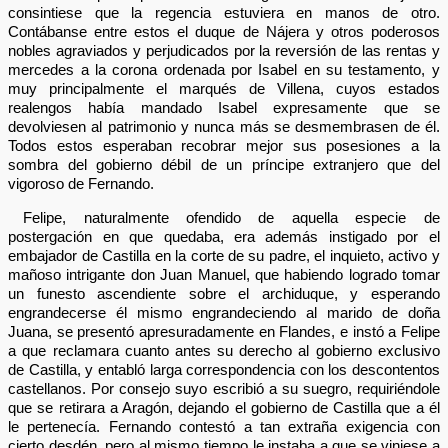
consintiese que la regencia estuviera en manos de otro.
Contábanse entre estos el duque de Nájera y otros poderosos
nobles agraviados y perjudicados por la reversión de las rentas y
mercedes a la corona ordenada por Isabel en su testamento, y
muy principalmente el marqués de Villena, cuyos estados
realengos había mandado Isabel expresamente que se
devolviesen al patrimonio y nunca más se desmembrasen de él.
Todos estos esperaban recobrar mejor sus posesiones a la
sombra del gobierno débil de un príncipe extranjero que del
vigoroso de Fernando.
Felipe, naturalmente ofendido de aquella especie de
postergación en que quedaba, era además instigado por el
embajador de Castilla en la corte de su padre, el inquieto, activo y
mañoso intrigante don Juan Manuel, que habiendo logrado tomar
un funesto ascendiente sobre el archiduque, y esperando
engrandecerse él mismo engrandeciendo al marido de doña
Juana, se presentó apresuradamente en Flandes, e instó a Felipe
a que reclamara cuanto antes su derecho al gobierno exclusivo
de Castilla, y entabló larga correspondencia con los descontentos
castellanos. Por consejo suyo escribió a su suegro, requiriéndole
que se retirara a Aragón, dejando el gobierno de Castilla que a él
le pertenecía. Fernando contestó a tan extraña exigencia con
cierto desdén, pero al mismo tiempo le instaba a que se viniese a