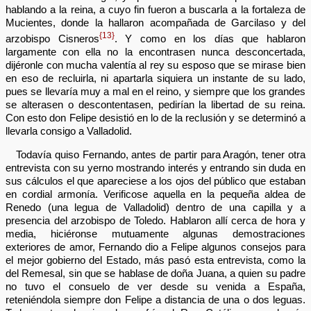
hablando a la reina, a cuyo fin fueron a buscarla a la fortaleza de
Mucientes, donde la hallaron acompañada de Garcilaso y del
{13}
arzobispo Cisneros
. Y como en los días que hablaron
largamente con ella no la encontrasen nunca desconcertada,
dijéronle con mucha valentía al rey su esposo que se mirase bien
en eso de recluirla, ni apartarla siquiera un instante de su lado,
pues se llevaría muy a mal en el reino, y siempre que los grandes
se alterasen o descontentasen, pedirían la libertad de su reina.
Con esto don Felipe desistió en lo de la reclusión y se determinó a
llevarla consigo a Valladolid.
Todavía quiso Fernando, antes de partir para Aragón, tener otra
entrevista con su yerno mostrando interés y entrando sin duda en
sus cálculos el que apareciese a los ojos del público que estaban
en cordial armonía. Verificose aquella en la pequeña aldea de
Renedo (una legua de Valladolid) dentro de una capilla y a
presencia del arzobispo de Toledo. Hablaron allí cerca de hora y
media, hiciéronse mutuamente algunas demostraciones
exteriores de amor, Fernando dio a Felipe algunos consejos para
el mejor gobierno del Estado, más pasó esta entrevista, como la
del Remesal, sin que se hablase de doña Juana, a quien su padre
no tuvo el consuelo de ver desde su venida a España,
reteniéndola siempre don Felipe a distancia de una o dos leguas.