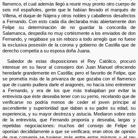
flamenco, el cual además llegó a reunir muy pronto otro cuerpo de
seis mil españoles, gente que le habían llevado el marqués de
Villena, el duque de Nájera y otros nobles y caballeros desafectos
a Fernando. Con esto cada día declaraba más abiertamente don
Felipe su determinación de no guardar la concordia de
Salamanca, despedía no muy cortésmente a los enviados de don
Fernando, y negábase ya sin rebozo a todo arreglo que no fuese
la exclusiva posesión de la corona y gobierno de Castilla que de
derecho competía a su esposa doña Juana.
Sabedor de estas disposiciones el Rey Católico, procuró
interesar en su favor al consejero don Juan Manuel ofreciendo
heredarle grandemente en Castilla; pero el favorito de Felipe, que
se prometía más de la privanza de que gozaba con el flamenco
que de cuanto pudiera darle el aragonés, no hacía sino entretener
a Fernando, y era de los que más trabajaban por evitar la
entrevista que éste deseaba tener con su yerno, recelando que de
verificarse no podría menos de ceder el joven príncipe al
ascendiente y superioridad que daban a su padre su edad, su
experiencia, y su mayor destreza y astucia. Mediaron sobre esto
de la entrevista, que Fernando proponía y deseaba, largas y
repetidas negociaciones: muchos del consejo de Felipe se
oponían decididamente a que se verificara; eran otros de opinión
de que convenia se tuviese; más entre estos mismos y el rey