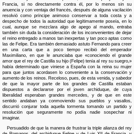
Francia, si no directamente contra él, por lo menos sin su
anuencia y con ventaja del francés, después de alguna vacilación
resolvió como príncipe animoso conservar a toda costa y a
despecho de todos la autoridad que legítimamente poseía, en lo
cual, aunque se mezclara algo de apego al mando, entraba
también sin duda la consideración de los inconvenientes de dejar
el reino entregado a manos tan inexpertas y tan poco aptas como
las de Felipe. Era también demasiado astuto Fernando para creer
en una carta que a poco tiempo recibió del emperador
Maximiliano, en que le anunciaba que «conociendo el grande
amor que el rey de Castilla su hijo (Felipe) tenía al rey su suegro,»
había determinado que viniese a España con la reina su mujer
para que juntos acordasen lo conveniente a la conservación y
aumento de los reinos. Receloso, pues, de esta venida, y sabedor
de que la mayor parte de los grandes de Castilla estaban
dispuestos a declararse por el joven archiduque, de cuya
liberalidad esperaban grandes mercedes, y de que en este
sentido andaban ya conmoviendo sus pueblos y vasallos,
discurrió conjurar toda aquella tormenta tomando un partido y
resolución que seguramente no podía nadie sospechar ni
imaginar.
Persuadido de que la manera de frustrar la triple alianza del rey
de Romanos, del archiduque Felipe y de Luis XII de Francia, y