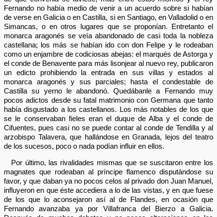
Fernando no había medio de venir a un acuerdo sobre si habían
de verse en Galicia o en Castilla, si en Santiago, en Valladolid o en
Simancas, o en otros lugares que se proponían. Entretanto el
monarca aragonés se veía abandonado de casi toda la nobleza
castellana; los más se habían ido con don Felipe y le rodeaban
como un enjambre de codiciosas abejas: el marqués de Astorga y
el conde de Benavente para más lisonjear al nuevo rey, publicaron
un edicto prohibiendo la entrada en sus villas y estados al
monarca aragonés y sus parciales; hasta el condestable de
Castilla su yerno le abandonó. Quedábanle a Fernando muy
pocos adictos desde su fatal matrimonio con Germana que tanto
había disgustado a los castellanos. Los más notables de los que
se le conservaban fieles eran el duque de Alba y el conde de
Cifuentes, pues casi no se puede contar al conde de Tendilla y al
arzobispo Talavera, que hallándose en Granada, lejos del teatro
de los sucesos, poco o nada podían influir en ellos.
Por último, las rivalidades mismas que se suscitaron entre los
magnates que rodeaban al príncipe flamenco disputándose su
favor, y que daban ya no pocos celos al privado don Juan Manuel,
influyeron en que éste accediera a lo de las vistas, y en que fuese
de los que lo aconsejaron así al de Flandes, en ocasión que
Fernando avanzaba ya por Villafranca del Bierzo a Galicia.