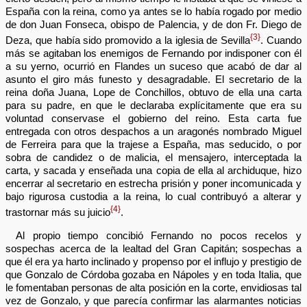
España con la reina, como ya antes se lo había rogado por medio
de don Juan Fonseca, obispo de Palencia, y de don Fr. Diego de
{3}
Deza, que había sido promovido a la iglesia de Sevilla
. Cuando
más se agitaban los enemigos de Fernando por indisponer con él
a su yerno, ocurrió en Flandes un suceso que acabó de dar al
asunto el giro más funesto y desagradable. El secretario de la
reina doña Juana, Lope de Conchillos, obtuvo de ella una carta
para su padre, en que le declaraba explícitamente que era su
voluntad conservase el gobierno del reino. Esta carta fue
entregada con otros despachos a un aragonés nombrado Miguel
de Ferreira para que la trajese a España, mas seducido, o por
sobra de candidez o de malicia, el mensajero, interceptada la
carta, y sacada y enseñada una copia de ella al archiduque, hizo
encerrar al secretario en estrecha prisión y poner incomunicada y
bajo rigurosa custodia a la reina, lo cual contribuyó a alterar y
{4}
trastornar más su juicio
.
Al propio tiempo concibió Fernando no pocos recelos y
sospechas acerca de la lealtad del Gran Capitán; sospechas a
que él era ya harto inclinado y propenso por el influjo y prestigio de
que Gonzalo de Córdoba gozaba en Nápoles y en toda Italia, que
le fomentaban personas de alta posición en la corte, envidiosas tal
vez de Gonzalo, y que parecía confirmar las alarmantes noticias