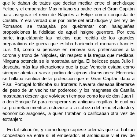
que le daban de tratos que decían mediar entre el archiduque
Felipe y el emperador Maximiliano su padre con el Gran Capitán
para asegurar el reino de Nápoles a Felipe como conquista de
Castilla. Y era verdad que por parte del archiduque y del rey de
Romanos se trabajaba por quebrantar con halagüeñas
proposiciones la fidelidad de aquel insigne guerrero. Por otra
parte, inquietábanle las noticias que recibía de los grandes
preparativos de guerra que estaba haciendo el monarca francés
Luis XII, como si pensase en renovar sus pretensiones a la
corona y trono de Nápoles, sin respeto a la tregua que mediaba.
Ninguna potencia se le mostraba amiga. El belicoso papa Julio II
deseaba más las alteraciones que la paz: Venecia estaba como
siempre atenta a sacar partido de ajenas disensiones: Florencia
se hallaba sentida de la protección que el Gran Capitán daba a
Pisa: Portugal fortificaba su frontera: Navarra deseaba libertarse
del peso de un vecino tan poderoso, y los magnates de Castilla
mostraban desear que volviesen tiempos como los de don Juan II
o don Enrique IV para recuperar sus antiguas regalías, lo cual no
se prometían mientras estuviese a la cabeza del reino el adusto y
económico aragonés, a quien trataban o calificaban otra vez de
extranjero.
En tal situación, y como luego supiese además que se habían
concertado ya entre sí el emperador, el archiduque y el rey de