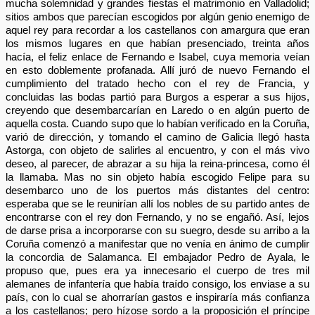
mucha solemnidad y grandes fiestas el matrimonio en Valladolid;
sitios ambos que parecían escogidos por algún genio enemigo de
aquel rey para recordar a los castellanos con amargura que eran
los mismos lugares en que habían presenciado, treinta años
hacía, el feliz enlace de Fernando e Isabel, cuya memoria veían
en esto doblemente profanada. Allí juró de nuevo Fernando el
cumplimiento del tratado hecho con el rey de Francia, y
concluidas las bodas partió para Burgos a esperar a sus hijos,
creyendo que desembarcarían en Laredo o en algún puerto de
aquella costa. Cuando supo que lo habían verificado en la Coruña,
varió de dirección, y tomando el camino de Galicia llegó hasta
Astorga, con objeto de salirles al encuentro, y con el más vivo
deseo, al parecer, de abrazar a su hija la reina-princesa, como él
la llamaba. Mas no sin objeto había escogido Felipe para su
desembarco uno de los puertos más distantes del centro:
esperaba que se le reunirían allí los nobles de su partido antes de
encontrarse con el rey don Fernando, y no se engañó. Así, lejos
de darse prisa a incorporarse con su suegro, desde su arribo a la
Coruña comenzó a manifestar que no venía en ánimo de cumplir
la concordia de Salamanca. El embajador Pedro de Ayala, le
propuso que, pues era ya innecesario el cuerpo de tres mil
alemanes de infantería que había traído consigo, los enviase a su
país, con lo cual se ahorrarían gastos e inspiraría más confianza
a los castellanos; pero hízose sordo a la proposición el príncipe