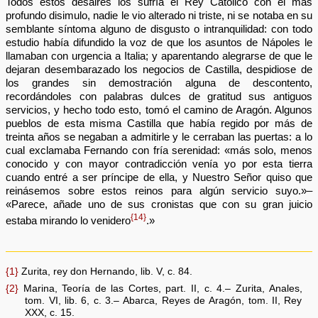
Todos estos desaires los sufría el Rey Católico con el más
profundo disimulo, nadie le vio alterado ni triste, ni se notaba en su
semblante síntoma alguno de disgusto o intranquilidad: con todo
estudio había difundido la voz de que los asuntos de Nápoles le
llamaban con urgencia a Italia; y aparentando alegrarse de que le
dejaran desembarazado los negocios de Castilla, despidiose de
los grandes sin demostración alguna de descontento,
recordándoles con palabras dulces de gratitud sus antiguos
servicios, y hecho todo esto, tomó el camino de Aragón. Algunos
pueblos de esta misma Castilla que había regido por más de
treinta años se negaban a admitirle y le cerraban las puertas: a lo
cual exclamaba Fernando con fría serenidad: «más solo, menos
conocido y con mayor contradicción venía yo por esta tierra
cuando entré a ser príncipe de ella, y Nuestro Señor quiso que
reinásemos sobre estos reinos para algún servicio suyo.»–
«Parece, añade uno de sus cronistas que con su gran juicio
{14}
estaba mirando lo venidero
.»
{1}
Zurita, rey don Hernando, lib. V, c. 84.
{2}
Marina, Teoría de las Cortes, part. II, c. 4.– Zurita, Anales,
tom. VI, lib. 6, c. 3.– Abarca, Reyes de Aragón, tom. II, Rey
XXX, c. 15.