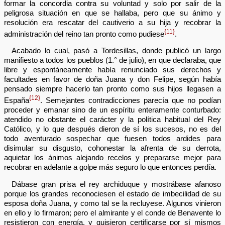
formar la concordia contra su voluntad y solo por salir de la
peligrosa situación en que se hallaba, pero que su ánimo y
resolución era rescatar del cautiverio a su hija y recobrar la
{11}
administración del reino tan pronto como pudiese
.
Acabado lo cual, pasó a Tordesillas, donde publicó un largo
manifiesto a todos los pueblos (1.° de julio), en que declaraba, que
libre y espontáneamente había renunciado sus derechos y
facultades en favor de doña Juana y don Felipe, según había
pensado siempre hacerlo tan pronto como sus hijos llegasen a
{12}
España
. Semejantes contradicciones parecía que no podían
proceder y emanar sino de un espíritu enteramente conturbado:
atendido no obstante el carácter y la política habitual del Rey
Católico, y lo que después dieron de sí los sucesos, no es del
todo aventurado sospechar que fuesen todos ardides para
disimular su disgusto, cohonestar la afrenta de su derrota,
aquietar los ánimos alejando recelos y prepararse mejor para
recobrar en adelante a golpe más seguro lo que entonces perdía.
Dábase gran prisa el rey archiduque y mostrábase afanoso
porque los grandes reconociesen el estado de imbecilidad de su
esposa doña Juana, y como tal se la recluyese. Algunos vinieron
en ello y lo firmaron; pero el almirante y el conde de Benavente lo
resistieron con energía, y quisieron certificarse por sí mismos