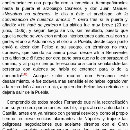
conferenciar en una pequeña ermita inmediata. Acompañáronlos
hasta la puerta el arzobispo Cisneros y don Juan Manuel.
«
Nosotros no debemos,
le dijo a éste el arzobispo,
oír la
conversación de nuestros amos.
» Y cerró tras sí la puerta y
añadió: «
Yo haré de portero.
» La plática fue muy breve (20 de
junio, 1506), y según luego se vio, sin resultado, puesto que
aquella noche se volvieron ambos interlocutores cada cual con su
gente, el uno a Asturianos y el otro a la Puebla, desde cuyo punto
envió a decir don Felipe a su suegro, en términos no muy
corteses, que siendo su ánimo pasar desde allí a Benavente,
seria bien que él fuese por otra parte para que no le embarazara el
camino, y al propio tiempo le escribió una carta señalándole las
personas con quienes se había de entender para lo de la
{10}
concordia
. Aunque sintió mucho don Fernando este
desabrimiento, le fue todavía más sensible el no haber logrado ver
a la reina doña Juana su hija, a quien don Felipe tuvo retraída sin
dejarla salir de la Puebla.
Comprendió de todos modos Fernando que ni la reconciliación
con su yerno era por entonces posible, ni gozaba de autoridad en
Castilla, antes era ya mirado con general desvío; y como al propio
tiempo recibiese noticias alarmantes de Nápoles y trajese las
peligrosas negociaciones que adelante diremos con el Gran
Capitán, resolvió contemporizar con las circunstancias y