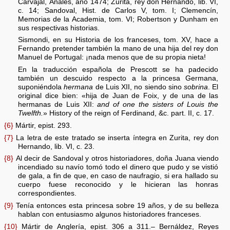
Carvajal, Anales, año 1474; Zurita, rey don Hernando, lib. VI,
c. 14; Sandoval, Hist. de Carlos V, tom. I; Clemencín,
Memorias de la Academia, tom. VI; Robertson y Dunham en
sus respectivas historias.
Sismondi, en su Historia de los franceses, tom. XV, hace a
Fernando pretender también la mano de una hija del rey don
Manuel de Portugal: ¡nada menos que de su propia nieta!
En la traducción española de Prescott se ha padecido
también un descuido respecto a la princesa Germana,
suponiéndola
hermana
de Luis XII, no siendo sino
sobrina
. El
original dice bien: «hija de Juan de Foix, y de una de las
hermanas de Luis XII:
and of one the sisters of Louis the
Twelfth.
» History of the reign of Ferdinand, &c. part. II, c. 17.
{6}
Mártir, epist. 293.
{7}
La letra de este tratado se inserta íntegra en Zurita, rey don
Hernando, lib. VI, c. 23.
{8}
Al decir de Sandoval y otros historiadores, doña Juana viendo
incendiado su navío tomó todo el dinero que pudo y se vistió
de gala, a fin de que, en caso de naufragio, si era hallado su
cuerpo fuese reconocido y le hicieran las honras
correspondientes.
{9}
Tenía entonces esta princesa sobre 19 años, y de su belleza
hablan con entusiasmo algunos historiadores franceses.
{10}
Mártir de Anglería, epist. 306 a 311.– Bernáldez, Reyes