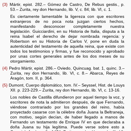
{3}
Mártir, epist. 282.– Gómez de Castro, De Rebus gestis., p.
53.– Zurita, rey don Hernando, lib. V, c. 84; lib. VI, c. 1.
Es ciertamente lamentable la ligereza con que escritores
extranjeros de no poca nota juzgan ciertos hechos,
manifestando desconocer completamente nuestra
legislación. Guicciardini, en su Historia de Italia, disputa a la
reina Isabel el derecho de dejar nombrada regencia: y
Robertson en su Historia de Carlos V, pone en duda la
autenticidad del testamento de aquella reina, que existe con
todos los testimonios y firmas, y fue reconocido y aprobado
por unas cortes generales antes de los dos meses de su
otorgamiento.
{4}
Pedro Mártir, epist. 286.– Oviedo, Quincuag. bat. 1, quinc. 3.–
Zurita, rey don Hernando, lib. VI, c. 8.– Abarca, Reyes de
Aragón, tom. II, p. 364.
{5}
Dumont, Cuerpo diplomático, tom. IV.– Seyssel, Hist. de Louys
XII. p. 223-229.– Zurita, rey don Hernando, lib. VI, c. 13-16.
Los nobles de Castilla difundieron por aquel tiempo la voz, y
escritores de nota la admitieron después, de que Fernando,
viéndose contrariado por los grandes del reino, había
proyectado casarse con la célebre doña Juana la Beltraneja,
con motivo, según decían, de haber llegado a manos de
Fernando un testamento de Enrique IV en que declaraba a
doña Juana su hija legítima. Puede verse sobre esto a