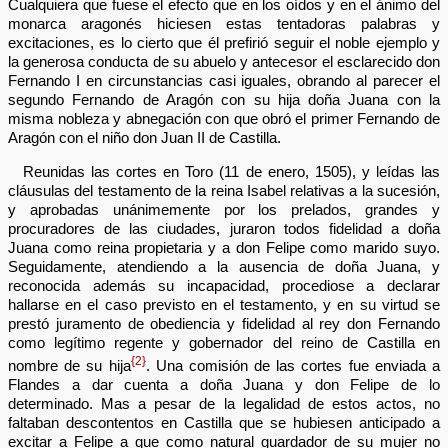
Cualquiera que fuese el efecto que en los oídos y en el ánimo del
monarca aragonés hiciesen estas tentadoras palabras y
excitaciones, es lo cierto que él prefirió seguir el noble ejemplo y
la generosa conducta de su abuelo y antecesor el esclarecido don
Fernando I en circunstancias casi iguales, obrando al parecer el
segundo Fernando de Aragón con su hija doña Juana con la
misma nobleza y abnegación con que obró el primer Fernando de
Aragón con el niño don Juan II de Castilla.
Reunidas las cortes en Toro (11 de enero, 1505), y leídas las
cláusulas del testamento de la reina Isabel relativas a la sucesión,
y aprobadas unánimemente por los prelados, grandes y
procuradores de las ciudades, juraron todos fidelidad a doña
Juana como reina propietaria y a don Felipe como marido suyo.
Seguidamente, atendiendo a la ausencia de doña Juana, y
reconocida además su incapacidad, procediose a declarar
hallarse en el caso previsto en el testamento, y en su virtud se
prestó juramento de obediencia y fidelidad al rey don Fernando
como legítimo regente y gobernador del reino de Castilla en
{2}
nombre de su hija
. Una comisión de las cortes fue enviada a
Flandes a dar cuenta a doña Juana y don Felipe de lo
determinado. Mas a pesar de la legalidad de estos actos, no
faltaban descontentos en Castilla que se hubiesen anticipado a
excitar a Felipe a que como natural guardador de su mujer no