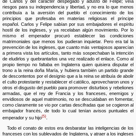
de Carlos y del carácter despegado y adusto de Felipe; veía
riesgos para su independencia y libertad, y no era lo que menos
contribuía a la aversión del pueblo el conocimiento de los
principios que profesaba en materias religiosas el príncipe
español. Carlos y Felipe sabían por sus embajadores el espíritu
hostil de los ingleses, y ya recelaban algún movimiento. Por lo
mismo el emperador procuró establecer las condiciones
matrimoniales que menos los pudieran inquietar. Pero era tal la
prevención de los ingleses, que cuanto más ventajosos aparecían
a primera vista los artículos, tanto más sospechaban la intención
de eludirlos y quebrantarlos una vez realizado el enlace. Como al
propio tiempo no faltaba en Inglaterra quien quisiera disputar el
trono a la reina doña María, y hubiera también un partido grande
de descontentos por el designio que a la reina se atribuía de abolir
el culto protestante y restablecer el católico, aprovecharon unos y
otros el disgusto del pueblo para promover disturbios y rebeliones
armadas, que el rey de Francia y los franceses, enemigos y
envidiosos de aquel matrimonio, no se descuidaban en fomentar,
como claramente se vio por cartas descifradas que se cogieron al
embajador francés, de todo lo cual tenían avisos puntuales el
{5}
emperador y su hijo
.
Todo el conato de estos era desbaratar las inteligencias de los
franceses con los sublevados de Inglaterra, y atraer a los ingleses