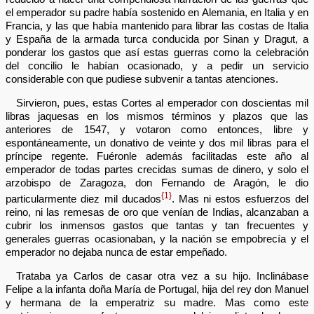
el emperador su padre había sostenido en Alemania, en Italia y en
Francia, y las que había mantenido para librar las costas de Italia
y España de la armada turca conducida por Sinan y Dragut, a
ponderar los gastos que así estas guerras como la celebración
del concilio le habían ocasionado, y a pedir un servicio
considerable con que pudiese subvenir a tantas atenciones.
Sirvieron, pues, estas Cortes al emperador con doscientas mil
libras jaquesas en los mismos términos y plazos que las
anteriores de 1547, y votaron como entonces, libre y
espontáneamente, un donativo de veinte y dos mil libras para el
príncipe regente. Fuéronle además facilitadas este año al
emperador de todas partes crecidas sumas de dinero, y solo el
arzobispo de Zaragoza, don Fernando de Aragón, le dio
{1}
particularmente diez mil ducados
. Mas ni estos esfuerzos del
reino, ni las remesas de oro que venían de Indias, alcanzaban a
cubrir los inmensos gastos que tantas y tan frecuentes y
generales guerras ocasionaban, y la nación se empobrecía y el
emperador no dejaba nunca de estar empeñado.
Trataba ya Carlos de casar otra vez a su hijo. Inclinábase
Felipe a la infanta doña María de Portugal, hija del rey don Manuel
y hermana de la emperatriz su madre. Mas como este