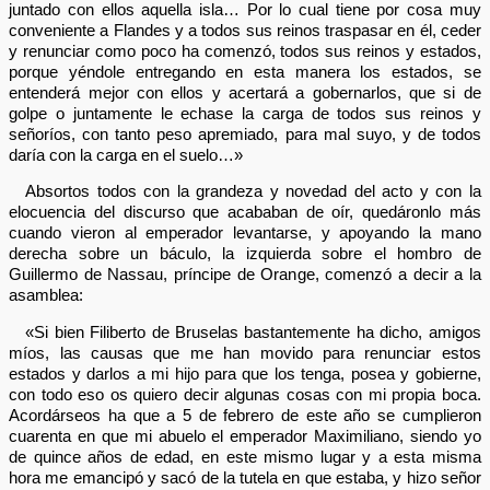
juntado con ellos aquella isla… Por lo cual tiene por cosa muy
conveniente a Flandes y a todos sus reinos traspasar en él, ceder
y renunciar como poco ha comenzó, todos sus reinos y estados,
porque yéndole entregando en esta manera los estados, se
entenderá mejor con ellos y acertará a gobernarlos, que si de
golpe o juntamente le echase la carga de todos sus reinos y
señoríos, con tanto peso apremiado, para mal suyo, y de todos
daría con la carga en el suelo…»
Absortos todos con la grandeza y novedad del acto y con la
elocuencia del discurso que acababan de oír, quedáronlo más
cuando vieron al emperador levantarse, y apoyando la mano
derecha sobre un báculo, la izquierda sobre el hombro de
Guillermo de Nassau, príncipe de Orange, comenzó a decir a la
asamblea:
«Si bien Filiberto de Bruselas bastantemente ha dicho, amigos
míos, las causas que me han movido para renunciar estos
estados y darlos a mi hijo para que los tenga, posea y gobierne,
con todo eso os quiero decir algunas cosas con mi propia boca.
Acordárseos ha que a 5 de febrero de este año se cumplieron
cuarenta en que mi abuelo el emperador Maximiliano, siendo yo
de quince años de edad, en este mismo lugar y a esta misma
hora me emancipó y sacó de la tutela en que estaba, y hizo señor