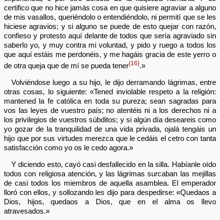
certifico que no hice jamás cosa en que quisiere agraviar a alguno
de mis vasallos, queriéndolo o entendiéndolo, ni permití que se les
hiciese agravios; y si alguno se puede de esto quejar con razón,
confieso y protesto aquí delante de todos que sería agraviado sin
saberlo yo, y muy contra mi voluntad, y pido y ruego a todos los
que aquí estáis me perdonéis, y me hagáis gracia de este yerro o
{16}
de otra queja que de mí se pueda tener
.»
Volviéndose luego a su hijo, le dijo derramando lágrimas, entre
otras cosas, lo siguiente: «Tened inviolable respeto a la religión:
mantened la fe católica en toda su pureza; sean sagradas para
vos las leyes de vuestro país; no atentéis ni a los derechos ni a
los privilegios de vuestros súbditos; y si algún día deseareis como
yo gozar de la tranquilidad de una vida privada, ojalá tengáis un
hijo que por sus virtudes merezca que le cedáis el cetro con tanta
satisfacción como yo os le cedo agora.»
Y diciendo esto, cayó casi desfallecido en la silla. Habíanle oído
todos con religiosa atención, y las lágrimas surcaban las mejillas
de casi todos los miembros de aquella asamblea. El emperador
lloró con ellos, y sollozando les dijo para despedirse: «Quedaos a
Dios, hijos, quedaos a Dios, que en el alma os llevo
atravesados.»