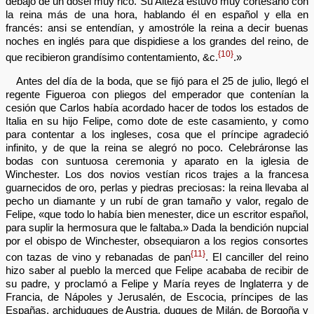
debajo de un dosel muy rico. Su Alteza estuvo muy cortesano con
la reina más de una hora, hablando él en español y ella en
francés: ansi se entendían, y amostróle la reina a decir buenas
noches en inglés para que dispidiese a los grandes del reino, de
{10}
que recibieron grandísimo contentamiento, &c.
.»
Antes del día de la boda, que se fijó para el 25 de julio, llegó el
regente Figueroa con pliegos del emperador que contenían la
cesión que Carlos había acordado hacer de todos los estados de
Italia en su hijo Felipe, como dote de este casamiento, y como
para contentar a los ingleses, cosa que el príncipe agradeció
infinito, y de que la reina se alegró no poco. Celebráronse las
bodas con suntuosa ceremonia y aparato en la iglesia de
Winchester. Los dos novios vestían ricos trajes a la francesa
guarnecidos de oro, perlas y piedras preciosas: la reina llevaba al
pecho un diamante y un rubí de gran tamaño y valor, regalo de
Felipe, «que todo lo había bien menester, dice un escritor español,
para suplir la hermosura que le faltaba.» Dada la bendición nupcial
por el obispo de Winchester, obsequiaron a los regios consortes
{11}
con tazas de vino y rebanadas de pan
. El canciller del reino
hizo saber al pueblo la merced que Felipe acababa de recibir de
su padre, y proclamó a Felipe y María reyes de Inglaterra y de
Francia, de Nápoles y Jerusalén, de Escocia, príncipes de las
Españas, archiduques de Austria, duques de Milán, de Borgoña y