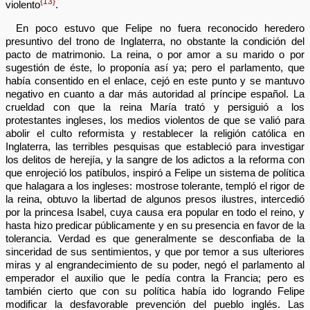
{13}
violento
.
En poco estuvo que Felipe no fuera reconocido heredero
presuntivo del trono de Inglaterra, no obstante la condición del
pacto de matrimonio. La reina, o por amor a su marido o por
sugestión de éste, lo proponía así ya; pero el parlamento, que
había consentido en el enlace, cejó en este punto y se mantuvo
negativo en cuanto a dar más autoridad al príncipe español. La
crueldad con que la reina María trató y persiguió a los
protestantes ingleses, los medios violentos de que se valió para
abolir el culto reformista y restablecer la religión católica en
Inglaterra, las terribles pesquisas que estableció para investigar
los delitos de herejía, y la sangre de los adictos a la reforma con
que enrojeció los patíbulos, inspiró a Felipe un sistema de política
que halagara a los ingleses: mostrose tolerante, templó el rigor de
la reina, obtuvo la libertad de algunos presos ilustres, intercedió
por la princesa Isabel, cuya causa era popular en todo el reino, y
hasta hizo predicar públicamente y en su presencia en favor de la
tolerancia. Verdad es que generalmente se desconfiaba de la
sinceridad de sus sentimientos, y que por temor a sus ulteriores
miras y al engrandecimiento de su poder, negó el parlamento al
emperador el auxilio que le pedía contra la Francia; pero es
también cierto que con su política había ido logrando Felipe
modificar la desfavorable prevención del pueblo inglés. Las