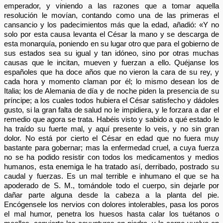
emperador, y viniendo a las razones que a tomar aquella
resolución le movían, contando como una de las primeras el
cansancio y los padecimientos más que la edad, añadió: «Y no
solo por esta causa levanta el César la mano y se descarga de
esta monarquía, poniendo en su lugar otro que para el gobierno de
sus estados sea su igual y tan idóneo, sino por otras muchas
causas que le incitan, mueven y fuerzan a ello. Quéjanse los
españoles que ha doce años que no vieron la cara de su rey, y
cada hora y momento claman por él; lo mismo desean los de
Italia; los de Alemania de día y de noche piden la presencia de su
príncipe; a los cuales todos hubiera el César satisfecho y dádoles
gusto, si la gran falta de salud no le impidiera, y le forzara a dar el
remedio que agora se trata. Habéis visto y sabido a qué estado le
ha traído su fuerte mal, y aquí presente lo veis, y no sin gran
dolor. No está por cierto el César en edad que no fuera muy
bastante para gobernar; mas la enfermedad cruel, a cuya fuerza
no se ha podido resistir con todos los medicamentos y medios
humanos, esta enemiga le ha tratado así, derribado, postrado su
caudal y fuerzas. Es un mal terrible e inhumano el que se ha
apoderado de S. M., tomándole todo el cuerpo, sin dejarle por
dañar parte alguna desde la cabeza a la planta del pie.
Encógensele los nervios con dolores intolerables, pasa los poros
el mal humor, penetra los huesos hasta calar los tuétanos o