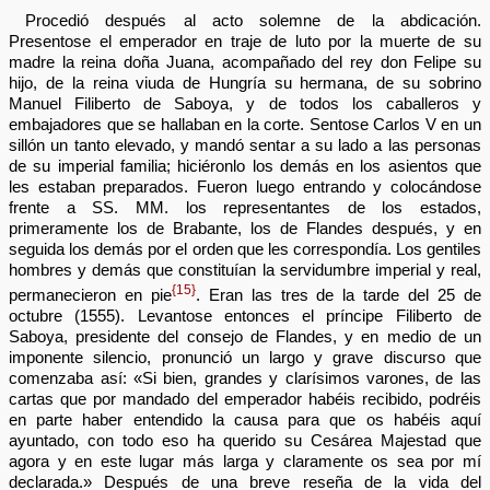
Procedió después al acto solemne de la abdicación.
Presentose el emperador en traje de luto por la muerte de su
madre la reina doña Juana, acompañado del rey don Felipe su
hijo, de la reina viuda de Hungría su hermana, de su sobrino
Manuel Filiberto de Saboya, y de todos los caballeros y
embajadores que se hallaban en la corte. Sentose Carlos V en un
sillón un tanto elevado, y mandó sentar a su lado a las personas
de su imperial familia; hiciéronlo los demás en los asientos que
les estaban preparados. Fueron luego entrando y colocándose
frente a SS. MM. los representantes de los estados,
primeramente los de Brabante, los de Flandes después, y en
seguida los demás por el orden que les correspondía. Los gentiles
hombres y demás que constituían la servidumbre imperial y real,
{15}
permanecieron en pie
. Eran las tres de la tarde del 25 de
octubre (1555). Levantose entonces el príncipe Filiberto de
Saboya, presidente del consejo de Flandes, y en medio de un
imponente silencio, pronunció un largo y grave discurso que
comenzaba así: «Si bien, grandes y clarísimos varones, de las
cartas que por mandado del emperador habéis recibido, podréis
en parte haber entendido la causa para que os habéis aquí
ayuntado, con todo eso ha querido su Cesárea Majestad que
agora y en este lugar más larga y claramente os sea por mí
declarada.» Después de una breve reseña de la vida del