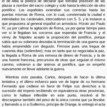
el de Alba la política de declarar que tomaba posesión de las
plazas a nombre del sacro colegio y solo hasta la elección de otro
pontífice. Los españoles extendían sus correrías hasta las
puertas mismas de Roma, con lo cual, consternada la ciudad e
intimidados los cardenales, intercedieron con S. S. y le instaron a
que propusiera al general español un armisticio. Hízolo así Paulo
IV, ya por calmar la agitación de Roma, ya por ganar tiempo para
ver si le llegaban los socorros que esperaba de Francia: y el
virrey de Nápoles aceptó la proposición del pontífice, porque
sabía que su soberano deseaba la terminación de una guerra que
había emprendido con disgusto. Firmose pues una tregua de
cuarenta días (setiembre); mas en tanto que se negociaba la paz,
la llegada a Roma de una remesa de dinero de Francia, y la de
una hueste francesa, precursora de otras que seguían el mismo
camino, volvieron a dar ánimos al pontífice, que se empeñó
nuevamente en llevar adelante la guerra.
Mientras esto pasaba, Carlos, después de hacer la última
tentativa y el último esfuerzo para ver de lograr de su hermano
Fernando que cediese en favor de Felipe sus derechos a la
sucesión del imperio recibiendo en equivalencia otras provincias,
como le hallase inflexible en este punto, resolvió al fin
descargarse también del peso de la única corona que ya llevaba:
y llamando a sí a Guillermo, príncipe de Orange, le entregó el acta