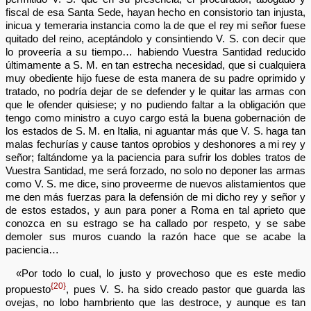
fiscal de esa Santa Sede, hayan hecho en consistorio tan injusta,
inicua y temeraria instancia como la de que el rey mi señor fuese
quitado del reino, aceptándolo y consintiendo V. S. con decir que
lo proveería a su tiempo… habiendo Vuestra Santidad reducido
últimamente a S. M. en tan estrecha necesidad, que si cualquiera
muy obediente hijo fuese de esta manera de su padre oprimido y
tratado, no podría dejar de se defender y le quitar las armas con
que le ofender quisiese; y no pudiendo faltar a la obligación que
tengo como ministro a cuyo cargo está la buena gobernación de
los estados de S. M. en Italia, ni aguantar más que V. S. haga tan
malas fechurías y cause tantos oprobios y deshonores a mi rey y
señor; faltándome ya la paciencia para sufrir los dobles tratos de
Vuestra Santidad, me será forzado, no solo no deponer las armas
como V. S. me dice, sino proveerme de nuevos alistamientos que
me den más fuerzas para la defensión de mi dicho rey y señor y
de estos estados, y aun para poner a Roma en tal aprieto que
conozca en su estrago se ha callado por respeto, y se sabe
demoler sus muros cuando la razón hace que se acabe la
paciencia…
«Por todo lo cual, lo justo y provechoso que es este medio
{20}
propuesto
, pues V. S. ha sido creado pastor que guarda las
ovejas, no lobo hambriento que las destroce, y aunque es tan