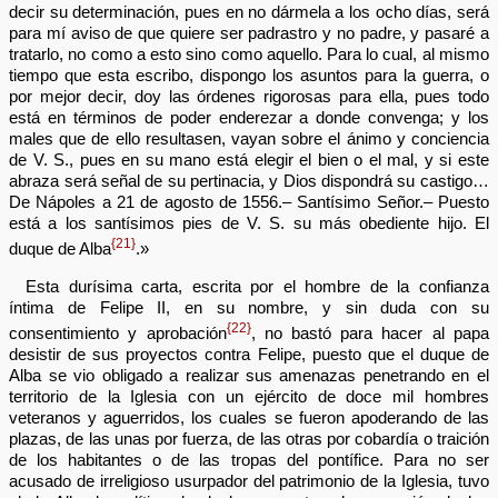
decir su determinación, pues en no dármela a los ocho días, será
para mí aviso de que quiere ser padrastro y no padre, y pasaré a
tratarlo, no como a esto sino como aquello. Para lo cual, al mismo
tiempo que esta escribo, dispongo los asuntos para la guerra, o
por mejor decir, doy las órdenes rigorosas para ella, pues todo
está en términos de poder enderezar a donde convenga; y los
males que de ello resultasen, vayan sobre el ánimo y conciencia
de V. S., pues en su mano está elegir el bien o el mal, y si este
abraza será señal de su pertinacia, y Dios dispondrá su castigo…
De Nápoles a 21 de agosto de 1556.– Santísimo Señor.– Puesto
está a los santísimos pies de V. S. su más obediente hijo. El
{21}
duque de Alba
.»
Esta durísima carta, escrita por el hombre de la confianza
íntima de Felipe II, en su nombre, y sin duda con su
{22}
consentimiento y aprobación
, no bastó para hacer al papa
desistir de sus proyectos contra Felipe, puesto que el duque de
Alba se vio obligado a realizar sus amenazas penetrando en el
territorio de la Iglesia con un ejército de doce mil hombres
veteranos y aguerridos, los cuales se fueron apoderando de las
plazas, de las unas por fuerza, de las otras por cobardía o traición
de los habitantes o de las tropas del pontífice. Para no ser
acusado de irreligioso usurpador del patrimonio de la Iglesia, tuvo