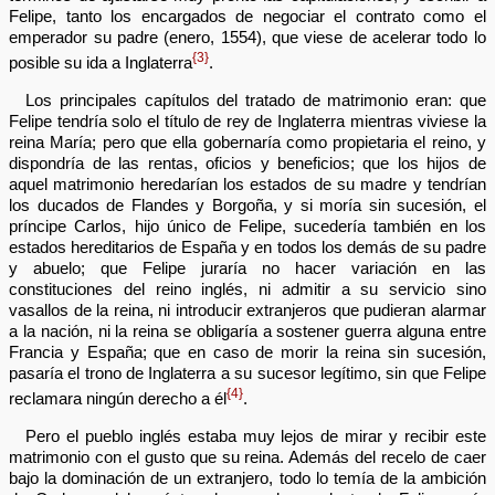
Felipe, tanto los encargados de negociar el contrato como el
emperador su padre (enero, 1554), que viese de acelerar todo lo
{3}
posible su ida a Inglaterra
.
Los principales capítulos del tratado de matrimonio eran: que
Felipe tendría solo el título de rey de Inglaterra mientras viviese la
reina María; pero que ella gobernaría como propietaria el reino, y
dispondría de las rentas, oficios y beneficios; que los hijos de
aquel matrimonio heredarían los estados de su madre y tendrían
los ducados de Flandes y Borgoña, y si moría sin sucesión, el
príncipe Carlos, hijo único de Felipe, sucedería también en los
estados hereditarios de España y en todos los demás de su padre
y abuelo; que Felipe juraría no hacer variación en las
constituciones del reino inglés, ni admitir a su servicio sino
vasallos de la reina, ni introducir extranjeros que pudieran alarmar
a la nación, ni la reina se obligaría a sostener guerra alguna entre
Francia y España; que en caso de morir la reina sin sucesión,
pasaría el trono de Inglaterra a su sucesor legítimo, sin que Felipe
{4}
reclamara ningún derecho a él
.
Pero el pueblo inglés estaba muy lejos de mirar y recibir este
matrimonio con el gusto que su reina. Además del recelo de caer
bajo la dominación de un extranjero, todo lo temía de la ambición