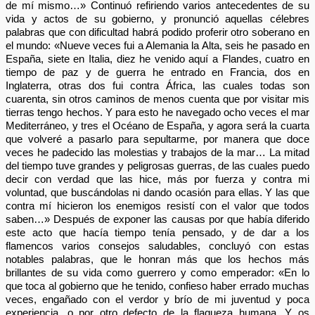
de mí mismo…» Continuó refiriendo varios antecedentes de su
vida y actos de su gobierno, y pronunció aquellas célebres
palabras que con dificultad habrá podido proferir otro soberano en
el mundo: «Nueve veces fui a Alemania la Alta, seis he pasado en
España, siete en Italia, diez he venido aquí a Flandes, cuatro en
tiempo de paz y de guerra he entrado en Francia, dos en
Inglaterra, otras dos fui contra África, las cuales todas son
cuarenta, sin otros caminos de menos cuenta que por visitar mis
tierras tengo hechos. Y para esto he navegado ocho veces el mar
Mediterráneo, y tres el Océano de España, y agora será la cuarta
que volveré a pasarlo para sepultarme, por manera que doce
veces he padecido las molestias y trabajos de la mar… La mitad
del tiempo tuve grandes y peligrosas guerras, de las cuales puedo
decir con verdad que las hice, más por fuerza y contra mi
voluntad, que buscándolas ni dando ocasión para ellas. Y las que
contra mí hicieron los enemigos resistí con el valor que todos
saben…» Después de exponer las causas por que había diferido
este acto que hacía tiempo tenía pensado, y de dar a los
flamencos varios consejos saludables, concluyó con estas
notables palabras, que le honran más que los hechos más
brillantes de su vida como guerrero y como emperador: «En lo
que toca al gobierno que he tenido, confieso haber errado muchas
veces, engañado con el verdor y brío de mi juventud y poca
experiencia, o por otro defecto de la flaqueza humana. Y os