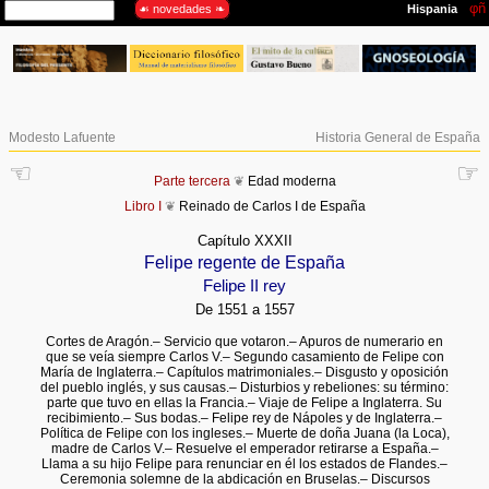
Modesto Lafuente
Historia General de España
☜
☞
Parte tercera
❦
Edad moderna
Libro I
❦
Reinado de Carlos I de España
Capítulo XXXII
Felipe regente de España
Felipe II rey
De 1551 a 1557
Cortes de Aragón.– Servicio que votaron.– Apuros de numerario en
que se veía siempre Carlos V.– Segundo casamiento de Felipe con
María de Inglaterra.– Capítulos matrimoniales.– Disgusto y oposición
del pueblo inglés, y sus causas.– Disturbios y rebeliones: su término:
parte que tuvo en ellas la Francia.– Viaje de Felipe a Inglaterra. Su
recibimiento.– Sus bodas.– Felipe rey de Nápoles y de Inglaterra.–
Política de Felipe con los ingleses.– Muerte de doña Juana (la Loca),
madre de Carlos V.– Resuelve el emperador retirarse a España.–
Llama a su hijo Felipe para renunciar en él los estados de Flandes.–
Ceremonia solemne de la abdicación en Bruselas.– Discursos