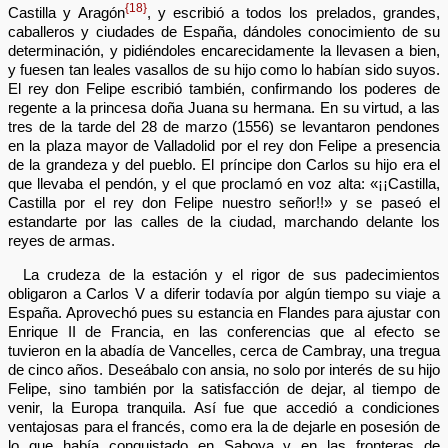
{18}
Castilla y Aragón
, y escribió a todos los prelados, grandes,
caballeros y ciudades de España, dándoles conocimiento de su
determinación, y pidiéndoles encarecidamente la llevasen a bien,
y fuesen tan leales vasallos de su hijo como lo habían sido suyos.
El rey don Felipe escribió también, confirmando los poderes de
regente a la princesa doña Juana su hermana. En su virtud, a las
tres de la tarde del 28 de marzo (1556) se levantaron pendones
en la plaza mayor de Valladolid por el rey don Felipe a presencia
de la grandeza y del pueblo. El príncipe don Carlos su hijo era el
que llevaba el pendón, y el que proclamó en voz alta: «¡¡Castilla,
Castilla por el rey don Felipe nuestro señor!!» y se paseó el
estandarte por las calles de la ciudad, marchando delante los
reyes de armas.
La crudeza de la estación y el rigor de sus padecimientos
obligaron a Carlos V a diferir todavía por algún tiempo su viaje a
España. Aprovechó pues su estancia en Flandes para ajustar con
Enrique II de Francia, en las conferencias que al efecto se
tuvieron en la abadía de Vancelles, cerca de Cambray, una tregua
de cinco años. Deseábalo con ansia, no solo por interés de su hijo
Felipe, sino también por la satisfacción de dejar, al tiempo de
venir, la Europa tranquila. Así fue que accedió a condiciones
ventajosas para el francés, como era la de dejarle en posesión de
lo que había conquistado en Saboya y en las fronteras de