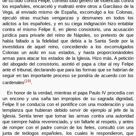
de su odio contra Felipe, cometió todo género de violencias contra
los españoles, encarceló y maltrató entre otros a Garcilaso de la
Vega, al enviado mismo de España, excomulgó a los Colonas,
ejecutó otras muchas venganzas y desmanes en todos los
adictos a los españoles, y en su ciega indignación hizo entablar
contra el mismo Felipe II, en pleno consistorio, una acusación
jurídica para privarle del reino de Nápoles, so pretexto de que
había faltado a la fidelidad que debía a la Santa Sede por la
investidura de aquel reino, concediendo a los excomulgados
Colonas un asilo en sus estados, y hasta proporcionándoles
armas para atacar los estados de la Iglesia. Hizo más. A petición
del abogado del consistorio, asintió el papa a citar al rey Felipe
ante el tribunal, declarando que para las formas que se habrían de
seguir en tan importante proceso se pondría de acuerdo con los
{19}
cardenales
.
En honor de la verdad, mientras el papa Paulo IV procedía con
un encono y una saña tan impropios de su sagrada dignidad,
Felipe II se conducía con el pontífice con una moderación y una
templanza que hubieran debido servir de ejemplo al jefe de la
Iglesia. Sentía tener que tomar las armas contra una autoridad
que siempre había reverenciado, y sin faltarle al respeto, y antes
de romper con el padre común de los fieles, consultó con una
junta de teólogos españoles, los cuales le respondieron, que