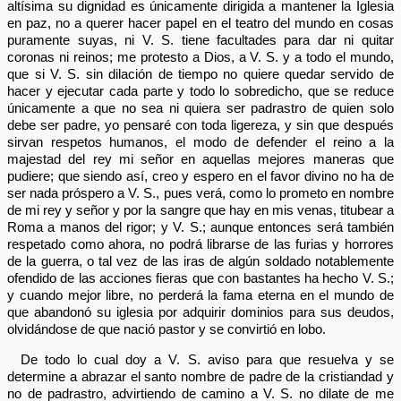
altísima su dignidad es únicamente dirigida a mantener la Iglesia
en paz, no a querer hacer papel en el teatro del mundo en cosas
puramente suyas, ni V. S. tiene facultades para dar ni quitar
coronas ni reinos; me protesto a Dios, a V. S. y a todo el mundo,
que si V. S. sin dilación de tiempo no quiere quedar servido de
hacer y ejecutar cada parte y todo lo sobredicho, que se reduce
únicamente a que no sea ni quiera ser padrastro de quien solo
debe ser padre, yo pensaré con toda ligereza, y sin que después
sirvan respetos humanos, el modo de defender el reino a la
majestad del rey mi señor en aquellas mejores maneras que
pudiere; que siendo así, creo y espero en el favor divino no ha de
ser nada próspero a V. S., pues verá, como lo prometo en nombre
de mi rey y señor y por la sangre que hay en mis venas, titubear a
Roma a manos del rigor; y V. S.; aunque entonces será también
respetado como ahora, no podrá librarse de las furias y horrores
de la guerra, o tal vez de las iras de algún soldado notablemente
ofendido de las acciones fieras que con bastantes ha hecho V. S.;
y cuando mejor libre, no perderá la fama eterna en el mundo de
que abandonó su iglesia por adquirir dominios para sus deudos,
olvidándose de que nació pastor y se convirtió en lobo.
De todo lo cual doy a V. S. aviso para que resuelva y se
determine a abrazar el santo nombre de padre de la cristiandad y
no de padrastro, advirtiendo de camino a V. S. no dilate de me