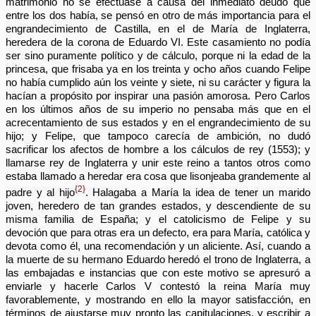
matrimonio no se efectuase a causa del inmediato deudo que
entre los dos había, se pensó en otro de más importancia para el
engrandecimiento de Castilla, en el de María de Inglaterra,
heredera de la corona de Eduardo VI. Este casamiento no podía
ser sino puramente político y de cálculo, porque ni la edad de la
princesa, que frisaba ya en los treinta y ocho años cuando Felipe
no había cumplido aún los veinte y siete, ni su carácter y figura la
hacían a propósito por inspirar una pasión amorosa. Pero Carlos
en los últimos años de su imperio no pensaba más que en el
acrecentamiento de sus estados y en el engrandecimiento de su
hijo; y Felipe, que tampoco carecía de ambición, no dudó
sacrificar los afectos de hombre a los cálculos de rey (1553); y
llamarse rey de Inglaterra y unir este reino a tantos otros como
estaba llamado a heredar era cosa que lisonjeaba grandemente al
{2}
padre y al hijo
. Halagaba a María la idea de tener un marido
joven, heredero de tan grandes estados, y descendiente de su
misma familia de España; y el catolicismo de Felipe y su
devoción que para otras era un defecto, era para María, católica y
devota como él, una recomendación y un aliciente. Así, cuando a
la muerte de su hermano Eduardo heredó el trono de Inglaterra, a
las embajadas e instancias que con este motivo se apresuró a
enviarle y hacerle Carlos V contestó la reina María muy
favorablemente, y mostrando en ello la mayor satisfacción, en
términos de ajustarse muy pronto las capitulaciones, y escribir a