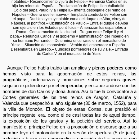
notables.– Reconocimiento y jura de Felipe.– Renuncia Carlos en su
hijo los reinos de España.– Proclamación de Felipe II en Valladolid.–
Odio del papa Paulo IV a Felipe II.– Intenta despojarle del reino de
Nápoles.– Guerra que le mueve.– Templada conducta de Felipe con
el papa.– Durísima y muy notable carta del duque de Alba, virrey de
Nápoles, al pontífice.– Obstinación de Paulo.– Entra el duque de Alba
con ejército en los Estados pontificios.– Amenazan los españoles a
Roma.–Consternación de la ciudad.– Tregua entre Felipe II y el
papa.– Renuncia Carlos V el gobierno y administración del imperio en
su hermano Fernando.– Determina encerrarse en el monasterio de
Yuste.– Situación del monasterio.– Venida del emperador a España.–
Desembarca en Laredo.– Curiosos pormenores de su viaje.– Entrada
de Carlos V en el monasterio de Yuste.
Aunque Felipe había traído tan amplios y plenos poderes como
hemos visto para la gobernación de estos reinos, las
pragmáticas, ordenanzas y provisiones sobre negocios graves
seguían expidiéndose por el emperador, y encabezándose con los
nombres de don Carlos y doña Juana. Así lo fue la convocatoria a
Cortes generales de los tres reinos de Aragón, Cataluña y
Valencia que despachó al año siguiente (30 de marzo, 1552), para
la villa de Monzón. El objeto de estas Cortes, que presidió el
príncipe regente, era, como el de casi todas las de aquel tiempo,
la exposición de los gastos y la petición del servicio. Así lo
manifestó el príncipe Felipe en la proposición o discurso que a su
nombre leyó el protonotario en la sesión de apertura (5 de julio),
reducido a hacer una compendiosa narración de las guerras que