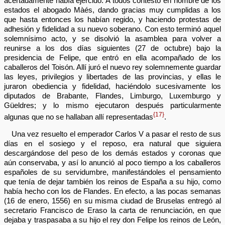
acertadamente había ejercido. A todos contestó en nombre de los
estados el abogado Màés, dando gracias muy cumplidas a los
que hasta entonces los habían regido, y haciendo protestas de
adhesión y fidelidad a su nuevo soberano. Con esto terminó aquel
solemnísimo acto, y se disolvió la asamblea para volver a
reunirse a los dos días siguientes (27 de octubre) bajo la
presidencia de Felipe, que entró en ella acompañado de los
caballeros del Toisón. Allí juró el nuevo rey solemnemente guardar
las leyes, privilegios y libertades de las provincias, y ellas le
juraron obediencia y fidelidad, haciéndolo sucesivamente los
diputados de Brabante, Flandes, Limburgo, Luxemburgo y
Güeldres; y lo mismo ejecutaron después particularmente
{17}
algunas que no se hallaban allí representadas
.
Una vez resuelto el emperador Carlos V a pasar el resto de sus
días en el sosiego y el reposo, era natural que siguiera
descargándose del peso de los demás estados y coronas que
aún conservaba, y así lo anunció al poco tiempo a los caballeros
españoles de su servidumbre, manifestándoles el pensamiento
que tenía de dejar también los reinos de España a su hijo, como
había hecho con los de Flandes. En efecto, a las pocas semanas
(16 de enero, 1556) en su misma ciudad de Bruselas entregó al
secretario Francisco de Eraso la carta de renunciación, en que
dejaba y traspasaba a su hijo el rey don Felipe los reinos de León,