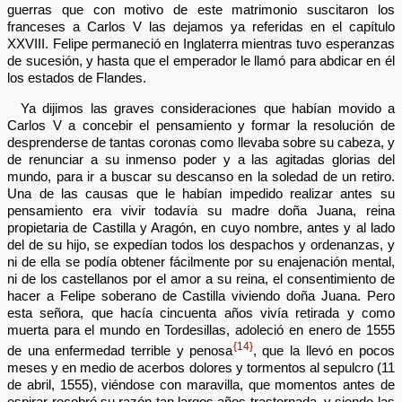
guerras que con motivo de este matrimonio suscitaron los
franceses a Carlos V las dejamos ya referidas en el capítulo
XXVIII. Felipe permaneció en Inglaterra mientras tuvo esperanzas
de sucesión, y hasta que el emperador le llamó para abdicar en él
los estados de Flandes.
Ya dijimos las graves consideraciones que habían movido a
Carlos V a concebir el pensamiento y formar la resolución de
desprenderse de tantas coronas como llevaba sobre su cabeza, y
de renunciar a su inmenso poder y a las agitadas glorias del
mundo, para ir a buscar su descanso en la soledad de un retiro.
Una de las causas que le habían impedido realizar antes su
pensamiento era vivir todavía su madre doña Juana, reina
propietaria de Castilla y Aragón, en cuyo nombre, antes y al lado
del de su hijo, se expedían todos los despachos y ordenanzas, y
ni de ella se podía obtener fácilmente por su enajenación mental,
ni de los castellanos por el amor a su reina, el consentimiento de
hacer a Felipe soberano de Castilla viviendo doña Juana. Pero
esta señora, que hacía cincuenta años vivía retirada y como
muerta para el mundo en Tordesillas, adoleció en enero de 1555
{14}
de una enfermedad terrible y penosa
, que la llevó en pocos
meses y en medio de acerbos dolores y tormentos al sepulcro (11
de abril, 1555), viéndose con maravilla, que momentos antes de
espirar recobró su razón tan largos años trastornada, y siendo las