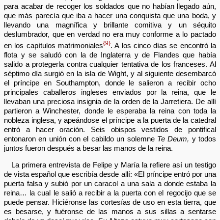
para acabar de recoger los soldados que no habían llegado aún,
que más parecía que iba a hacer una conquista que una boda, y
llevando una magnífica y brillante comitiva y un séquito
deslumbrador, que en verdad no era muy conforme a lo pactado
{9}
en los capítulos matrimoniales
. A los cinco días se encontró la
flota y se saludó con la de Inglaterra y de Flandes que había
salido a protegerla contra cualquier tentativa de los franceses. Al
séptimo día surgió en la isla de Wight, y al siguiente desembarcó
el príncipe en Southampton, donde le salieron a recibir ocho
principales caballeros ingleses enviados por la reina, que le
llevaban una preciosa insignia de la orden de la Jarretiera. De allí
partieron a Winchester, donde le esperaba la reina con toda la
nobleza inglesa, y apeándose el príncipe a la puerta de la catedral
entró a hacer oración. Seis obispos vestidos de pontifical
entonaron en unión con el cabildo un solemne
Te Deum,
y todos
juntos fueron después a besar las manos de la reina.
La primera entrevista de Felipe y María la refiere así un testigo
de vista español que escribía desde allí: «El príncipe entró por una
puerta falsa y subió por un caracol a una sala a donde estaba la
reina… la cual le salió a recibir a la puerta con el regocijo que se
puede pensar. Hiciéronse las cortesías de uso en esta tierra, que
es besarse, y fuéronse de las manos a sus sillas a sentarse