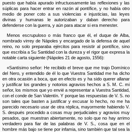
puesto que había apurado infructuosamente las reflexiones y las
súplicas para hacer entrar en razón al pontífice, y no había otro
medio de poner coto a sus violencias e injusticias, las leyes
divinas y humanas le autorizaban y daban derecho para
defenderse con la guerra, y aún para atacar si era menester.
Menos escrupuloso o más franco que él, el duque de Alba,
nombrado virrey de Nápoles y encargado de la defensa de aquel
reino, no solo preparaba ejércitos para resistir al pontífice, sino
que escribía a Su Santidad con la dureza y el rigor que expresa la
notable carta siguiente (Nápoles 21 de agosto, 1556):
«Santísimo señor: He recibido el breve que me trajo Domínico
del Nero, y entendido de él lo que Vuestra Santidad me ha dicho
en otra ocasión a boca, que en efecto es y ha sido querer allanar
y justificar los grandes y notorios agravios hechos a S. M. C. mi
señor, los mismos que yo envié a representar a Vuestra Santidad,
con el conde de San Valentín. Y porque las respuestas de V. S. no
son tales que basten a justificar y excusar lo hecho, no me ha
parecido necesario usar de otra réplica, mayormente habiendo V.
S. después procedido a cosas muy perjudiciales y agravios muy
pesados, que muestran abiertamente, no solo que no hay arrimo
verdadero para fiar de las palabras de V. S., cosa que en el
hombre más bajo se tiene por infamia, sino también que tal sea la