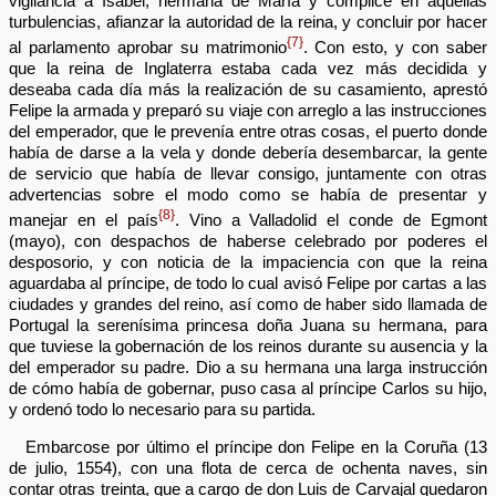
vigilancia a Isabel, hermana de María y cómplice en aquellas
turbulencias, afianzar la autoridad de la reina, y concluir por hacer
{7}
al parlamento aprobar su matrimonio
. Con esto, y con saber
que la reina de Inglaterra estaba cada vez más decidida y
deseaba cada día más la realización de su casamiento, aprestó
Felipe la armada y preparó su viaje con arreglo a las instrucciones
del emperador, que le prevenía entre otras cosas, el puerto donde
había de darse a la vela y donde debería desembarcar, la gente
de servicio que había de llevar consigo, juntamente con otras
advertencias sobre el modo como se había de presentar y
{8}
manejar en el país
. Vino a Valladolid el conde de Egmont
(mayo), con despachos de haberse celebrado por poderes el
desposorio, y con noticia de la impaciencia con que la reina
aguardaba al príncipe, de todo lo cual avisó Felipe por cartas a las
ciudades y grandes del reino, así como de haber sido llamada de
Portugal la serenísima princesa doña Juana su hermana, para
que tuviese la gobernación de los reinos durante su ausencia y la
del emperador su padre. Dio a su hermana una larga instrucción
de cómo había de gobernar, puso casa al príncipe Carlos su hijo,
y ordenó todo lo necesario para su partida.
Embarcose por último el príncipe don Felipe en la Coruña (13
de julio, 1554), con una flota de cerca de ochenta naves, sin
contar otras treinta, que a cargo de don Luis de Carvajal quedaron