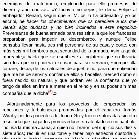
enemigos del matrimonio, empleando para ello promesas de
dinero y aún dádivas. «Y todavía no dejéis, le decía Felipe al
embajador Renard, según que S. M. os lo ha ordenado y yo os
escribí,
de hacer los ofrecimientos que os pareciere a los que
viereis algo dudosos y no bien inclinados a este negocio
.»
Preveníanse de buena armada para resistir a la que los franceses
preparaban para impedir su desembarco, y aunque Felipe
pensaba llevar hasta tres mil personas de su casa y corte, con
más seis mil hombres para seguridad de la armada, «sin la gente
mareante,» hacía que se escribiese a Inglaterra que no llevaría
sino los que no pudiera excusar para su servicio, «porque allá
tomaré, decía, de los naturales de aquel reino, para que entiendan
que me he de servir y confiar de ellos y hacelles merced como si
fuera nacido su natural, y que podrán ver la confianza que yo
tengo de ellos en irme a meter en el reino y en su poder sin más
{6}
compañía que la dicha
.»
Afortunadamente para los proyectos del emperador, las
rebeliones y turbulencias promovidas por el caballero Tomás
Wyat y por los parientes de Juana Grey fueron sofocadas sin otro
resultado que pagar los promovedores su atentado en un patíbulo,
inclusa la misma Juana, a quien no libraron del suplicio sus diez y
siete años; recluir en una torre y tener bajo estrecha custodia y