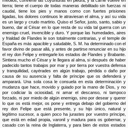
meollos, convierte las coyunturas en piedra, y la carne vuelve en
tierra; tiene el cuerpo de todas maneras debilitado sin fuerzas ni
caudal, tiene los pies y manos como con fuertes prisiones
ligadas, los dolores continuos le atraviesan el alma, y así su vida
es un largo y crudo martirio. Quiso el Señor, justo, santo, sabio y
bueno, dar al César en lo que resta de su vida tal guerra con un
enemigo cruel, invencible y duro. Y porque las humedades, aires
y frialdad de Flandes le son totalmente contrarias, y el temple de
España es más apacible y saludable, S. M. ha determinado con el
favor divino de pasar allá, y antes de partirse renunciar en su hijo
el rey don Felipe y entregarle los estados de Flandes y Brabante.
Sintiera mucho el César y le llegara al alma, si después de haber
padecido tantos trabajos por mar y por tierra por vuestra defensa
y tranquilidad, cayérades en algún trabajo, pérdida o daño por
causa de su ausencia y falta de príncipe que os defenderá y
amparará. Una sola cosa le consuela en esta determinación y
mudanza que hace, movido y guiado por la mano de Dios, y no
por codiciar la ociosidad, ni amar el descanso, ni tampoco
forzado, ni por miedo de algún enemigo, sino por desear y querer
lo que os está mejor, os pone y entrega debajo del gobierno del
rey don Felipe que está presente, y su hijo único, natural y
legítimo sucesor, a quien poco ha jurastes por vuestro príncipe,
que está en edad propia, varonil y madura para os gobernar, y
casado con la reina de Inglaterra, y para bien de estos estados