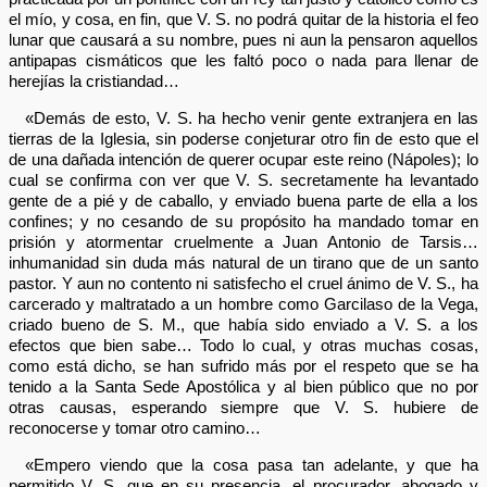
el mío, y cosa, en fin, que V. S. no podrá quitar de la historia el feo
lunar que causará a su nombre, pues ni aun la pensaron aquellos
antipapas cismáticos que les faltó poco o nada para llenar de
herejías la cristiandad…
«Demás de esto, V. S. ha hecho venir gente extranjera en las
tierras de la Iglesia, sin poderse conjeturar otro fin de esto que el
de una dañada intención de querer ocupar este reino (Nápoles); lo
cual se confirma con ver que V. S. secretamente ha levantado
gente de a pié y de caballo, y enviado buena parte de ella a los
confines; y no cesando de su propósito ha mandado tomar en
prisión y atormentar cruelmente a Juan Antonio de Tarsis…
inhumanidad sin duda más natural de un tirano que de un santo
pastor. Y aun no contento ni satisfecho el cruel ánimo de V. S., ha
carcerado y maltratado a un hombre como Garcilaso de la Vega,
criado bueno de S. M., que había sido enviado a V. S. a los
efectos que bien sabe… Todo lo cual, y otras muchas cosas,
como está dicho, se han sufrido más por el respeto que se ha
tenido a la Santa Sede Apostólica y al bien público que no por
otras causas, esperando siempre que V. S. hubiere de
reconocerse y tomar otro camino…
«Empero viendo que la cosa pasa tan adelante, y que ha
permitido V. S. que en su presencia, el procurador, abogado y