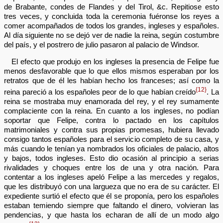
de Brabante, condes de Flandes y del Tirol, &c. Repitiose esto
tres veces, y concluida toda la ceremonia fuéronse los reyes a
comer acompañados de todos los grandes, ingleses y españoles.
Al día siguiente no se dejó ver de nadie la reina, según costumbre
del país, y el postrero de julio pasaron al palacio de Windsor.
El efecto que produjo en los ingleses la presencia de Felipe fue
menos desfavorable que lo que ellos mismos esperaban por los
retratos que de él les habían hecho los franceses; así como la
{12}
reina pareció a los españoles peor de lo que habían creído
. La
reina se mostraba muy enamorada del rey, y el rey sumamente
complaciente con la reina. En cuanto a los ingleses, no podían
soportar que Felipe, contra lo pactado en los capítulos
matrimoniales y contra sus propias promesas, hubiera llevado
consigo tantos españoles para el servicio completo de su casa, y
más cuando le tenían ya nombrados los oficiales de palacio, altos
y bajos, todos ingleses. Esto dio ocasión al principio a serias
rivalidades y choques entre los de una y otra nación. Para
contentar a los ingleses apeló Felipe a las mercedes y regalos,
que les distribuyó con una largueza que no era de su carácter. El
expediente surtió el efecto que él se proponía, pero los españoles
estaban temiendo siempre que faltando el dinero, volvieran las
pendencias, y que hasta los echaran de allí de un modo algo