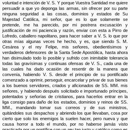
voluntad e intención de V. S. Y porque Vuestra Santidad me quiere
persuadir a que yo deponga las armas, sin ofrecer por su parte
ninguna seguridad a las cosas, dominios y estados de Su
Majestad Católica, mi señor, que es lo que solamente se
pretende, me ha parecido, por mi postrera excusación y
justificación de mi paciencia y razón, enviar con esta a Pirro de
Lofredo, caballero napolitano, para hacer saber a V. S. lo que por
otras mías algunas veces he hecho, y es, que siendo S. M.
Cesárea y el rey Felipe, mis señores, obedientísimos y
verdaderos defensores de la Santa Sede Apostólica, hasta ahora
han disimulado todo lo posible y sufrido con inimitable tolerancia
todas las gravísimas y continuas ofensas de V. S., cada una de
las cuales ha dado ocasión de resentir de la manera que
convenía, habiendo V. S. desde el principio de su pontificado
comenzado a oprimir, perseguir, encarcelar y privar de sus bienes
a los buenos servidores, criados y aficionados de SS. MM. mis
señores, y habiendo después solicitado e importunado príncipes,
potentados y señorías de cristianos, para hacerlos entrar en la
liga consigo para daño de los estados, dominios y reinos de SS.
MM., mandando tomar sus correos y de sus ministros,
quitándoles sus despachos y abriendo los que llevaban, cosa por
cierto que solo los enemigos la suelen hacer, pero nueva y que
causa horror a todo el mundo, por no haberse jamás visto
practicada por un pontífice con un rey tan justo y católico como es