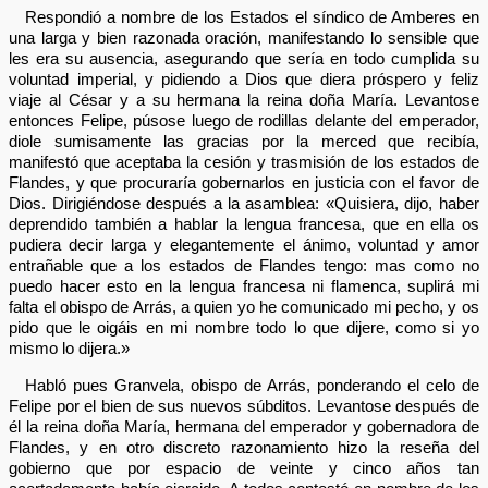
Respondió a nombre de los Estados el síndico de Amberes en
una larga y bien razonada oración, manifestando lo sensible que
les era su ausencia, asegurando que sería en todo cumplida su
voluntad imperial, y pidiendo a Dios que diera próspero y feliz
viaje al César y a su hermana la reina doña María. Levantose
entonces Felipe, púsose luego de rodillas delante del emperador,
diole sumisamente las gracias por la merced que recibía,
manifestó que aceptaba la cesión y trasmisión de los estados de
Flandes, y que procuraría gobernarlos en justicia con el favor de
Dios. Dirigiéndose después a la asamblea: «Quisiera, dijo, haber
deprendido también a hablar la lengua francesa, que en ella os
pudiera decir larga y elegantemente el ánimo, voluntad y amor
entrañable que a los estados de Flandes tengo: mas como no
puedo hacer esto en la lengua francesa ni flamenca, suplirá mi
falta el obispo de Arrás, a quien yo he comunicado mi pecho, y os
pido que le oigáis en mi nombre todo lo que dijere, como si yo
mismo lo dijera.»
Habló pues Granvela, obispo de Arrás, ponderando el celo de
Felipe por el bien de sus nuevos súbditos. Levantose después de
él la reina doña María, hermana del emperador y gobernadora de
Flandes, y en otro discreto razonamiento hizo la reseña del
gobierno que por espacio de veinte y cinco años tan