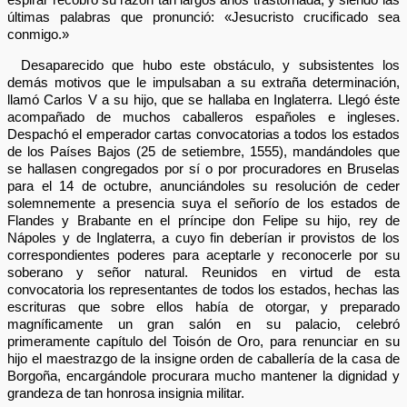
últimas palabras que pronunció: «Jesucristo crucificado sea
conmigo.»
Desaparecido que hubo este obstáculo, y subsistentes los
demás motivos que le impulsaban a su extraña determinación,
llamó Carlos V a su hijo, que se hallaba en Inglaterra. Llegó éste
acompañado de muchos caballeros españoles e ingleses.
Despachó el emperador cartas convocatorias a todos los estados
de los Países Bajos (25 de setiembre, 1555), mandándoles que
se hallasen congregados por sí o por procuradores en Bruselas
para el 14 de octubre, anunciándoles su resolución de ceder
solemnemente a presencia suya el señorío de los estados de
Flandes y Brabante en el príncipe don Felipe su hijo, rey de
Nápoles y de Inglaterra, a cuyo fin deberían ir provistos de los
correspondientes poderes para aceptarle y reconocerle por su
soberano y señor natural. Reunidos en virtud de esta
convocatoria los representantes de todos los estados, hechas las
escrituras que sobre ellos había de otorgar, y preparado
magníficamente un gran salón en su palacio, celebró
primeramente capítulo del Toisón de Oro, para renunciar en su
hijo el maestrazgo de la insigne orden de caballería de la casa de
Borgoña, encargándole procurara mucho mantener la dignidad y
grandeza de tan honrosa insignia militar.