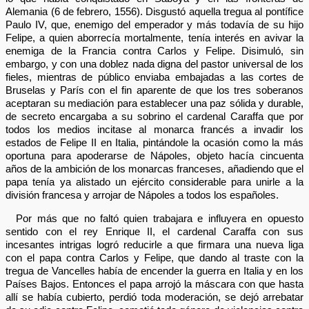
Alemania (6 de febrero, 1556). Disgustó aquella tregua al pontífice
Paulo IV, que, enemigo del emperador y más todavía de su hijo
Felipe, a quien aborrecía mortalmente, tenía interés en avivar la
enemiga de la Francia contra Carlos y Felipe. Disimuló, sin
embargo, y con una doblez nada digna del pastor universal de los
fieles, mientras de público enviaba embajadas a las cortes de
Bruselas y París con el fin aparente de que los tres soberanos
aceptaran su mediación para establecer una paz sólida y durable,
de secreto encargaba a su sobrino el cardenal Caraffa que por
todos los medios incitase al monarca francés a invadir los
estados de Felipe II en Italia, pintándole la ocasión como la más
oportuna para apoderarse de Nápoles, objeto hacía cincuenta
años de la ambición de los monarcas franceses, añadiendo que el
papa tenía ya alistado un ejército considerable para unirle a la
división francesa y arrojar de Nápoles a todos los españoles.
Por más que no faltó quien trabajara e influyera en opuesto
sentido con el rey Enrique II, el cardenal Caraffa con sus
incesantes intrigas logró reducirle a que firmara una nueva liga
con el papa contra Carlos y Felipe, que dando al traste con la
tregua de Vancelles había de encender la guerra en Italia y en los
Países Bajos. Entonces el papa arrojó la máscara con que hasta
allí se había cubierto, perdió toda moderación, se dejó arrebatar