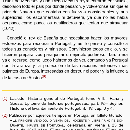
Téllez de Meneses y don Diego Melo Pereyra entraron en Galicia,
desolaron todo el país por donde pasaron, y volviéronse sin que el
prior de Navarra que contaba con fuerzas considerables y aun
superiores, los escarmentara ni detuviera, ya que no les había
ocupado, como pudo, los desfiladeros que tenían que atravesar
(1642).
Conoció el rey de España que necesitaba hacer los mayores
esfuerzos para recobrar a Portugal, y así lo pensó y consultó a
todos sus consejeros y ministros. Convinieron todos en ello, y se
hicieron preparativos para juntar un ejército poderoso. Tardío era
ya el recurso, como luego habremos de ver, contando ya Portugal
con la alianza y la protección de las naciones entonces más
pujantes de Europa, interesadas en destruir el poder y la influencia
{9}
de la casa de Austria
.
{1}
Laclede, Historia general de Portugal, tomo VIII.– Faria y
Sousa, Epitome de historias portuguesas, part. IV.– Seyner,
Historia del levantamiento de Portugal, lib. IV, cap. 3 y 4.
{2}
Publicose por aquellos tiempos en Portugal un folleto titulado:
«
El príncipe vendido, o venta del inocente y libre príncipe don
Duarte, infante de Portugal
, celebrada en Viena a 25 de