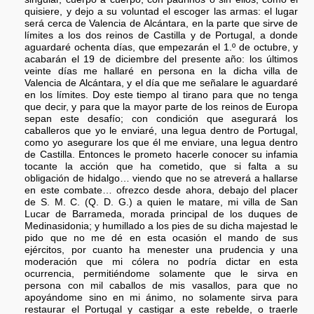
quisiere, y dejo a su voluntad el escoger las armas: el lugar
será cerca de Valencia de Alcántara, en la parte que sirve de
límites a los dos reinos de Castilla y de Portugal, a donde
aguardaré ochenta días, que empezarán el 1.º de octubre, y
acabarán el 19 de diciembre del presente año: los últimos
veinte días me hallaré en persona en la dicha villa de
Valencia de Alcántara, y el día que me señalare le aguardaré
en los límites. Doy este tiempo al tirano para que no tenga
que decir, y para que la mayor parte de los reinos de Europa
sepan este desafío; con condición que asegurará los
caballeros que yo le enviaré, una legua dentro de Portugal,
como yo asegurare los que él me enviare, una legua dentro
de Castilla. Entonces le prometo hacerle conocer su infamia
tocante la acción que ha cometido, que si falta a su
obligación de hidalgo… viendo que no se atreverá a hallarse
en este combate… ofrezco desde ahora, debajo del placer
de S. M. C. (Q. D. G.) a quien le matare, mi villa de San
Lucar de Barrameda, morada principal de los duques de
Medinasidonia; y humillado a los pies de su dicha majestad le
pido que no me dé en esta ocasión el mando de sus
ejércitos, por cuanto ha menester una prudencia y una
moderación que mi cólera no podría dictar en esta
ocurrencia, permitiéndome solamente que le sirva en
persona con mil caballos de mis vasallos, para que no
apoyándome sino en mi ánimo, no solamente sirva para
restaurar el Portugal y castigar a este rebelde, o traerle