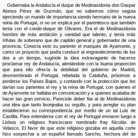
Gobernaba la Andalucía el duque de Medinasidonia don Gaspar
Alonso Pérez de Guzmán, que no sabemos cómo seguía
ejerciendo un mando de importancia siendo hermano de la nueva
reina de Portugal, si no se explica por el parentesco que también
tenía con el conde-duque de Olivares. Era el de Medinasidonia
hombre de más ambición y vanidad que talento, y tenía más
ínfulas de soberano que de capitán general y gobernador de una
provincia. Conocía esto su pariente el marqués de Ayamonte, y
como un proyecto que podía conducir al engrandecimiento de los
dos a un tiempo, sugiriole la idea extravagante de hacerse
proclamar rey de Andalucía, alentándole con la buena proporción
que para ello ofrecía la debilidad del gobierno de Madrid,
desmembrado el Portugal, rebelada la Cataluña, próximos a
perderse los Países Bajos, y contando con la protección que les
darían sus parientes el rey y la reina de Portugal, con quienes el
de Ayamonte se hallaba en comunicación y a quienes acababa de
hacer tan gran servicio. Pareciole deber fiar al de Medinasidonia
una idea que tanto lisonjeaba su orgullo, y para arreglar su plan
establecieron su correspondencia por medio de un tal Luis de
Castilla. Para entenderse con el rey de Portugal enviaron luego a
Lisboa un religioso franciscano nombrado fray Nicolás de
Velasco. El favor de que este religioso gozaba en aquella corte
hizo sospechar a un español llamado Sancho, hechura del de