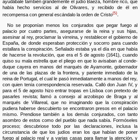
ayudábale también grandemente el judío Baeza, hombre rico, que
había hecho servicios al de Olivares, y recibido de él en
{5}
recompensa con general escándalo la orden de Cristo
.
No se proponían menos los conjurados que pegar fuego al
palacio por cuatro partes, asegurarse de la reina y sus hijas,
asesinar al rey, proclamar la virreina, y restablecer el gobierno de
España, de donde esperaban protección y socorro para cuando
estallara la conspiración. Señalado estaba ya el día en que había
de hacerse la revolución, que era el 5 de agosto (1641), cuando
quiso su mala estrella que el pliego en que lo avisaban al conde-
duque cayera en manos del marqués de Ayamonte, gobernador
de una de las plazas de la frontera, y pariente inmediato de la
reina de Portugal, el cual le pasó inmediatamente a manos del rey,
con quien tenía correspondencia reservada. Calló don Juan IV, y
para el 5 de agosto hizo entrar tropas en Lisboa con pretexto de
pasarles revista; llamó a consejo al arzobispo de Braga y al
marqués de Villareal, que no imaginando que la conspiración
pudiera haberse descubierto se encontraron presos en el palacio
mismo. Prendiose también a los demás conjurados, con tanto
asombro de estos como del pueblo que nada sabía. Formóseles
proceso; descubriose todo por las declaraciones, inclusa la
circunstancia de que los judíos eran los que habían de poner
fuego al palacio real y a varias casas para llamar la atención, y