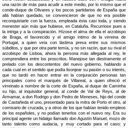
una razón de más para acudir a este medio, por lo mismo que el
conde-duque de Olivares y los pocos partidarios de España que
allá habían quedado, se convencieron de que no era posible
reconquistarle con la fuerza, empleada ésta casi toda, y siendo
menester aún más que hubiese, en Cataluña. Recurriose pues a
la intriga y a la conspiración. Hízose el alma de ella el arzobispo
de Braga, el favorecido y el amigo íntimo de la virreina de
Portugal, a quien veía con lástima presa entre sus mismos
súbditos, y que por otra parte temía, y no sin razón, que su rival el
arzobispo de Lisboa, ahora la persona más allegada al rey, le
comprendiera entre los proscritos. Manejose tan diestramente el
prelado con los descontentos del nuevo gobierno, hablando a
cada cual en el sentido que podía lisonjear su pasión o su interés,
que no tardó en hacer entrar en la conjuración personas tan
principales como el marqués de Villareal, a quien ofreció el
virreinato a nombre de la corte de España, al duque de Caminha
su hijo, al inquisidor general, al conde de Val de Reys, al de
Armamar, a don Rodrigo y don Pedro de Meneses, hijo del conde
de Castañeda el uno, presentado para la mitra de Porto el otro, al
comisario de cruzada, y a otros de los que habían tenido empleos
de los españoles, y no podían tenerlos con el nuevo rey. Era su
principal agente un hidalgo llamado don Agustín Manuel, mozo de
tanto talento como audacia, y muy cortado para el caso; y