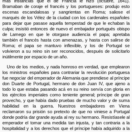
más instancias que el de Francia le hizo (octubre, 1641).
Bramaban de coraje el francés y los portugueses: produjo esto
escenas escandalosas y sangrientas en Roma; saliose el
marqués de los Vélez de la ciudad con los cardenales españoles
para dejar que pasase aquella tempestad de que le echaban la
culpa; insistió entonces de nuevo el embajador portugués obispo
de Lamego en que le otorgase audiencia el papa; apretaba
también el francés hasta con amenazas, y hasta con salirse de
Roma; el papa se mantuvo inflexible, y los de Portugal se
volvieron a su reino sin ser reconocidos, después de solicitarlo
inútilmente por espacio de un año.
Uno de los medios, y nada honroso en verdad, que emplearon
los ministros españoles para contrariar la revolución portuguesa
fue negociar del emperador de Alemania que prendiese al príncipe
don Duarte de Portugal, hermano de don Juan IV, que ajeno a
todo lo que estaba pasando acá en su reino servía con gloria en
los ejércitos imperiales como teniente general; príncipe de gran
provecho, y que había dado pruebas de mucho valor y de suma
habilidad en la guerra. Nuestros embajadores en Viena
reclamaron su prisión so pretexto de que no viniese a Portugal
donde podría dar grande ayuda al rey su hermano. Resistíasele al
emperador el tomar una medida tan injusta, y tan contraria a la
hospitalidad y a los derechos que el príncipe había adquirido a la