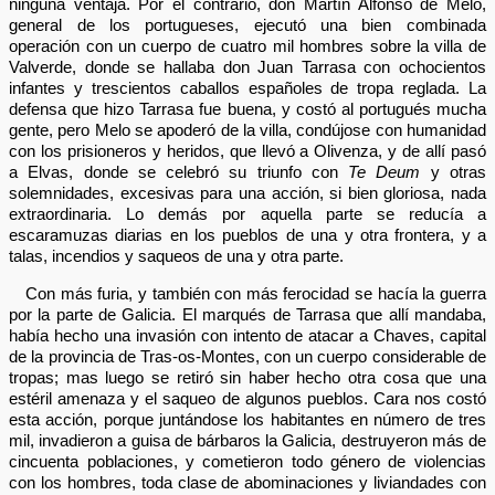
ninguna ventaja. Por el contrario, don Martín Alfonso de Melo,
general de los portugueses, ejecutó una bien combinada
operación con un cuerpo de cuatro mil hombres sobre la villa de
Valverde, donde se hallaba don Juan Tarrasa con ochocientos
infantes y trescientos caballos españoles de tropa reglada. La
defensa que hizo Tarrasa fue buena, y costó al portugués mucha
gente, pero Melo se apoderó de la villa, condújose con humanidad
con los prisioneros y heridos, que llevó a Olivenza, y de allí pasó
a Elvas, donde se celebró su triunfo con
Te Deum
y otras
solemnidades, excesivas para una acción, si bien gloriosa, nada
extraordinaria. Lo demás por aquella parte se reducía a
escaramuzas diarias en los pueblos de una y otra frontera, y a
talas, incendios y saqueos de una y otra parte.
Con más furia, y también con más ferocidad se hacía la guerra
por la parte de Galicia. El marqués de Tarrasa que allí mandaba,
había hecho una invasión con intento de atacar a Chaves, capital
de la provincia de Tras-os-Montes, con un cuerpo considerable de
tropas; mas luego se retiró sin haber hecho otra cosa que una
estéril amenaza y el saqueo de algunos pueblos. Cara nos costó
esta acción, porque juntándose los habitantes en número de tres
mil, invadieron a guisa de bárbaros la Galicia, destruyeron más de
cincuenta poblaciones, y cometieron todo género de violencias
con los hombres, toda clase de abominaciones y liviandades con