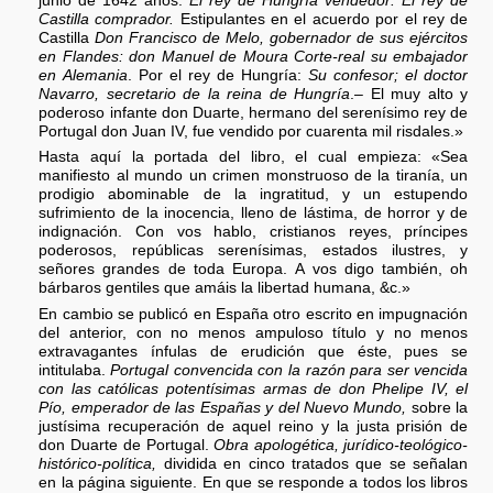
junio de 1642 años.
El rey de Hungría vendedor: El rey de
Castilla comprador.
Estipulantes en el acuerdo por el rey de
Castilla
Don Francisco de Melo, gobernador de sus ejércitos
en Flandes: don Manuel de Moura Corte-real su embajador
en Alemania
. Por el rey de Hungría:
Su confesor; el doctor
Navarro, secretario de la reina de Hungría
.– El muy alto y
poderoso infante don Duarte, hermano del serenísimo rey de
Portugal don Juan IV, fue vendido por cuarenta mil risdales.»
Hasta aquí la portada del libro, el cual empieza: «Sea
manifiesto al mundo un crimen monstruoso de la tiranía, un
prodigio abominable de la ingratitud, y un estupendo
sufrimiento de la inocencia, lleno de lástima, de horror y de
indignación. Con vos hablo, cristianos reyes, príncipes
poderosos, repúblicas serenísimas, estados ilustres, y
señores grandes de toda Europa. A vos digo también, oh
bárbaros gentiles que amáis la libertad humana, &c.»
En cambio se publicó en España otro escrito en impugnación
del anterior, con no menos ampuloso título y no menos
extravagantes ínfulas de erudición que éste, pues se
intitulaba.
Portugal convencida con la razón para ser vencida
con las católicas potentísimas armas de don Phelipe IV, el
Pío, emperador de las Españas y del Nuevo Mundo,
sobre la
justísima recuperación de aquel reino y la justa prisión de
don Duarte de Portugal.
Obra apologética, jurídico-teológico-
histórico-política,
dividida en cinco tratados que se señalan
en la página siguiente. En que se responde a todos los libros