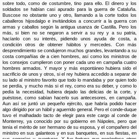
sobre todo, como de costumbre, tino para ello. El dinero y los
soldados se habían casi apurado para la guerra de Cataluña.
Buscose no obstante uno y otro, llamando a la corte todos los
caballeros hijosdalgo e invitándolos a concurrir a la guerra con
armas y caballos según la antigua usanza de Castilla. Pero los
más, si bien no se negaron a servir a su rey y a su patria,
hacíanlo con su interés, pidiendo unos ayuda de costa, a
condición otros de obtener hábitos y mercedes. Con más
desprendimiento se condujeron muchos grandes, levantando a su
costa compañías de a cien hombres, así como los ministros de
los consejos cumplieron con poner cada uno en campaña cuatro
hombres armados. Y mayor y más espontáneo hubiera sido el
sacrificio de unos y otros, si el rey hubiera accedido a separar de
su lado al ministro favorito que todo lo mandaba y por quien todo
se perdía, y mucho más si el rey, como era su deber, y como lo
pedía la necesidad, hubiera dejado las delicias de la corte, y
puéstose, como sabían hacerlo sus antecesores, en campaña.
Aun así se juntó un pequeño ejército, que habría podido hacer
algo dirigido por un hábil y aguerrido general. Pero el conde-duque
tuvo el malhadado tacto de elegir para este cargo al conde de
Monterrey, ya conocido por su gobierno en Nápoles, pero que
tenía el mérito de ser hermano de su esposa, y el compañero del
ministro en sus galanteos y en sus banquetes, en sus fiestas, en
sus correrías y aventuras. Y fue fortuna que negándose otros