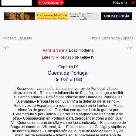
Modesto Lafuente
Historia General de España
☜
☞
Parte tercera
❦
Edad moderna
Libro IV
❦
Reinado de Felipe IV
Capítulo IX
Guerra de Portugal
De 1641 a 1643
Reconocen varias potencias al nuevo rey de Portugal, y hacen
alianza con él.– Roma, por influencia de España, se niega a recibir
sus embajadores.– Prisión del príncipe don Duarte de Portugal en
Alemania.– Prepárase don Juan IV a la defensa de su reino.–
Esfuerzos de España para reunir un ejército en la frontera.– Mala
elección de general.– Flojedad con que se hizo la guerra por
Extremadura y por Galicia.– Correrías y saqueos de una parte y de
otra.– Conspiración en Portugal para derrocar del trono a don Juan
IV.– Quiénes entraban en ella y cómo fue conducida.– El arzobispo de
Braga; el conde de Villareal, &c.– Es descubierta.– Castigo y suplicios
de los conjurados.– Conspiración del duque de Medinasidonia y del
marqués de Ayamonte.– Intenta aquél proclamarse soberano de