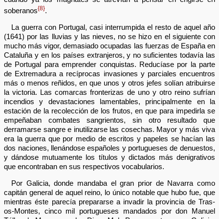
{8}
soberanos
.
La guerra con Portugal, casi interrumpida el resto de aquel año
(1641) por las lluvias y las nieves, no se hizo en el siguiente con
mucho más vigor, demasiado ocupadas las fuerzas de España en
Cataluña y en los países extranjeros, y no suficientes todavía las
de Portugal para emprender conquistas. Reducíase por la parte
de Extremadura a recíprocas invasiones y parciales encuentros
más o menos reñidos, en que unos y otros jefes solían atribuirse
la victoria. Las comarcas fronterizas de uno y otro reino sufrían
incendios y devastaciones lamentables, principalmente en la
estación de la recolección de los frutos, en que para impedirla se
empeñaban combates sangrientos, sin otro resultado que
derramarse sangre e inutilizarse las cosechas. Mayor y más viva
era la guerra que por medio de escritos y papeles se hacían las
dos naciones, llenándose españoles y portugueses de denuestos,
y dándose mutuamente los títulos y dictados más denigrativos
que encontraban en sus respectivos vocabularios.
Por Galicia, donde mandaba el gran prior de Navarra como
capitán general de aquel reino, lo único notable que hubo fue, que
mientras éste parecía prepararse a invadir la provincia de Tras-
os-Montes, cinco mil portugueses mandados por don Manuel