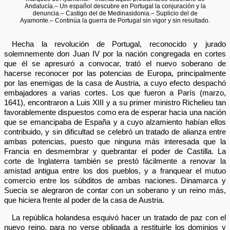
Andalucía.– Un español descubre en Portugal la conjuración y la
denuncia.– Castigo del de Medinasidonia.– Suplicio del de
Ayamonte.– Continúa la guerra de Portugal sin vigor y sin resultado.
Hecha la revolución de Portugal, reconocido y jurado
solemnemente don Juan IV por la nación congregada en cortes
que él se apresuró a convocar, trató el nuevo soberano de
hacerse reconocer por las potencias de Europa, principalmente
por las enemigas de la casa de Austria, a cuyo efecto despachó
embajadores a varias cortes. Los que fueron a París (marzo,
1641), encontraron a Luis XIII y a su primer ministro Richelieu tan
favorablemente dispuestos como era de esperar hacia una nación
que se emancipaba de España y a cuyo alzamiento habían ellos
contribuido, y sin dificultad se celebró un tratado de alianza entre
ambas potencias, puesto que ninguna más interesada que la
Francia en desmembrar y quebrantar el poder de Castilla. La
corte de Inglaterra también se prestó fácilmente a renovar la
amistad antigua entre los dos pueblos, y a franquear el mutuo
comercio entre los súbditos de ambas naciones. Dinamarca y
Suecia se alegraron de contar con un soberano y un reino más,
que hiciera frente al poder de la casa de Austria.
La república holandesa esquivó hacer un tratado de paz con el
nuevo reino, para no verse obligada a restituirle los dominios y