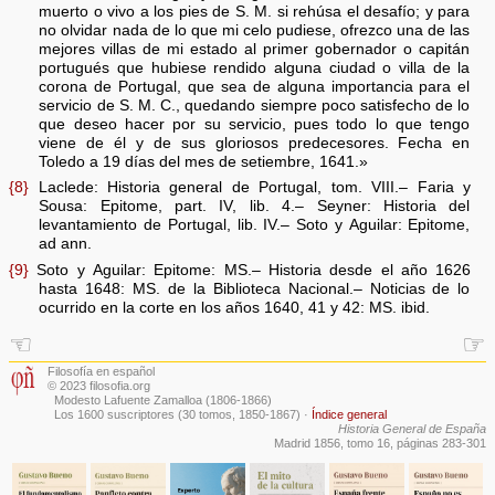
muerto o vivo a los pies de S. M. si rehúsa el desafío; y para
no olvidar nada de lo que mi celo pudiese, ofrezco una de las
mejores villas de mi estado al primer gobernador o capitán
portugués que hubiese rendido alguna ciudad o villa de la
corona de Portugal, que sea de alguna importancia para el
servicio de S. M. C., quedando siempre poco satisfecho de lo
que deseo hacer por su servicio, pues todo lo que tengo
viene de él y de sus gloriosos predecesores. Fecha en
Toledo a 19 días del mes de setiembre, 1641.»
{8}
Laclede: Historia general de Portugal, tom. VIII.– Faria y
Sousa: Epitome, part. IV, lib. 4.– Seyner: Historia del
levantamiento de Portugal, lib. IV.– Soto y Aguilar: Epitome,
ad ann.
{9}
Soto y Aguilar: Epitome: MS.– Historia desde el año 1626
hasta 1648: MS. de la Biblioteca Nacional.– Noticias de lo
ocurrido en la corte en los años 1640, 41 y 42: MS. ibid.
☜
☞
Filosofía en español
© 2023 filosofia.org
Modesto Lafuente Zamalloa (1806-1866)
Los 1600 suscriptores (30 tomos, 1850-1867)
·
Índice general
Historia General de España
Madrid 1856, tomo 16, páginas 283-301