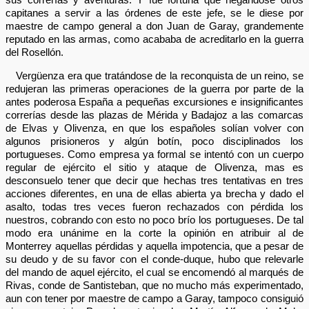
capitanes a servir a las órdenes de este jefe, se le diese por
maestre de campo general a don Juan de Garay, grandemente
reputado en las armas, como acababa de acreditarlo en la guerra
del Rosellón.
Vergüenza era que tratándose de la reconquista de un reino, se
redujeran las primeras operaciones de la guerra por parte de la
antes poderosa España a pequeñas excursiones e insignificantes
correrías desde las plazas de Mérida y Badajoz a las comarcas
de Elvas y Olivenza, en que los españoles solían volver con
algunos prisioneros y algún botín, poco disciplinados los
portugueses. Como empresa ya formal se intentó con un cuerpo
regular de ejército el sitio y ataque de Olivenza, mas es
desconsuelo tener que decir que hechas tres tentativas en tres
acciones diferentes, en una de ellas abierta ya brecha y dado el
asalto, todas tres veces fueron rechazados con pérdida los
nuestros, cobrando con esto no poco brío los portugueses. De tal
modo era unánime en la corte la opinión en atribuir al de
Monterrey aquellas pérdidas y aquella impotencia, que a pesar de
su deudo y de su favor con el conde-duque, hubo que relevarle
del mando de aquel ejército, el cual se encomendó al marqués de
Rivas, conde de Santisteban, que no mucho más experimentado,
aun con tener por maestre de campo a Garay, tampoco consiguió