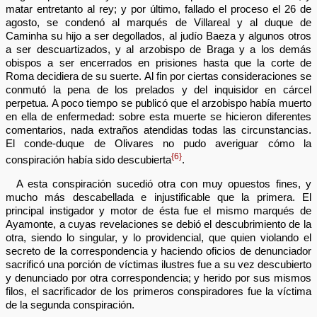
matar entretanto al rey; y por último, fallado el proceso el 26 de
agosto, se condenó al marqués de Villareal y al duque de
Caminha su hijo a ser degollados, al judío Baeza y algunos otros
a ser descuartizados, y al arzobispo de Braga y a los demás
obispos a ser encerrados en prisiones hasta que la corte de
Roma decidiera de su suerte. Al fin por ciertas consideraciones se
conmutó la pena de los prelados y del inquisidor en cárcel
perpetua. A poco tiempo se publicó que el arzobispo había muerto
en ella de enfermedad: sobre esta muerte se hicieron diferentes
comentarios, nada extraños atendidas todas las circunstancias.
El conde-duque de Olivares no pudo averiguar cómo la
{6}
conspiración había sido descubierta
.
A esta conspiración sucedió otra con muy opuestos fines, y
mucho más descabellada e injustificable que la primera. El
principal instigador y motor de ésta fue el mismo marqués de
Ayamonte, a cuyas revelaciones se debió el descubrimiento de la
otra, siendo lo singular, y lo providencial, que quien violando el
secreto de la correspondencia y haciendo oficios de denunciador
sacrificó una porción de víctimas ilustres fue a su vez descubierto
y denunciado por otra correspondencia; y herido por sus mismos
filos, el sacrificador de los primeros conspiradores fue la víctima
de la segunda conspiración.