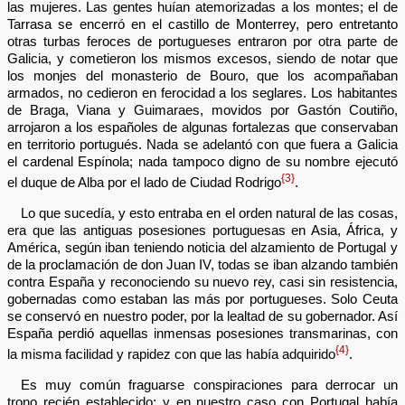
las mujeres. Las gentes huían atemorizadas a los montes; el de
Tarrasa se encerró en el castillo de Monterrey, pero entretanto
otras turbas feroces de portugueses entraron por otra parte de
Galicia, y cometieron los mismos excesos, siendo de notar que
los monjes del monasterio de Bouro, que los acompañaban
armados, no cedieron en ferocidad a los seglares. Los habitantes
de Braga, Viana y Guimaraes, movidos por Gastón Coutiño,
arrojaron a los españoles de algunas fortalezas que conservaban
en territorio portugués. Nada se adelantó con que fuera a Galicia
el cardenal Espínola; nada tampoco digno de su nombre ejecutó
{3}
el duque de Alba por el lado de Ciudad Rodrigo
.
Lo que sucedía, y esto entraba en el orden natural de las cosas,
era que las antiguas posesiones portuguesas en Asia, África, y
América, según iban teniendo noticia del alzamiento de Portugal y
de la proclamación de don Juan IV, todas se iban alzando también
contra España y reconociendo su nuevo rey, casi sin resistencia,
gobernadas como estaban las más por portugueses. Solo Ceuta
se conservó en nuestro poder, por la lealtad de su gobernador. Así
España perdió aquellas inmensas posesiones transmarinas, con
{4}
la misma facilidad y rapidez con que las había adquirido
.
Es muy común fraguarse conspiraciones para derrocar un
trono recién establecido; y en nuestro caso con Portugal había