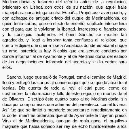
Medinasidonia, y tesorero del ejército antes de la revolución,
prisionero en Lisboa con otros de su nación, que aquel fraile
manejaba alguna intriga contra España. Propúsose averiguarlo, y
con achaque de antiguo criado del duque de Medinasidonia, de
quien tenía cartas, que en efecto le enseñó, suplicole intercediera
con él para que le volvieran la libertad. Interesose el franciscano,
y lo consiguió fácilmente. El buen Sancho se mostró tan
agradecido, y llegó a inspirar tanta confianza al religioso, que
como le dijese que quería irse a Andalucía donde estaba el duque
su amo, pareciole a fray Nicolás que era seguro conducto por
donde informar al de Ayamonte y al de Medinasidonia del estado
de las negociaciones, informole del secreto y le dio cartas para
ellos.
Sancho, luego que salió de Portugal, tomó el camino de Madrid,
llegó y entregó las cartas al conde-duque, que se quedó absorto al
leerlas. Dio cuenta de todo al rey, el cual puso, como de
costumbre, la información y fallo de este negocio en manos de el
de Olivares. Disculpó éste cuanto pudo al de Medinasidonia, sin
duda por compromisos que además del parentesco con él tuviera.
Así fue que se limitó a mandarle presentarse inmediatamente en
la corte, mientras ordenaba que al de Ayamonte le trajeran preso.
Vino el de Medinasidonia, aunque de mala gana; el orgulloso
magnate que había soñado ser rey se echó humildemente a los