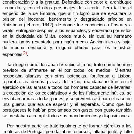
consideración y a la gratitud. Defendíale con calor el archiduque
Leopoldo, y con él otros personajes de la corte. Pero tal fue el
empeño de la de España, que al fin logró que se ejecutara la
prisión del inocente, benemérito y desgraciado príncipe en
Ratisbona (febrero, 1642), de donde fue conducido a Pasau y a
Grats, entregado después a los españoles, y encerrado por estos
en la ciudadela de Milán, donde murió, sin que su hermano
pudiera jamás rescatarle por ningún medio. Acción inicua y baja,
de mucha deshonra y ninguna utilidad para los ministros
{2}
españoles
.
Tan luego como don Juan IV subió al trono, trató como hombre
previsor de afirmarse en él por todos los medios. Mientras
negociaba alianzas con otras potencias, fortificaba a Lisboa,
reparaba las demás plazas del reino, mandaba instruir en el
ejercicio de las armas a todos los hombres capaces de llevarlas,
a excepción de los eclesiásticos y de los físicamente inútiles, se
enviaban armas a todas partes, y se prevenía así para el caso de
una guerra, que era de esperar y él esperaba. Como que los
portugueses le habían proclamado con gusto, con gusto también
se prestaban a cumplir todos sus mandamientos y disposiciones.
Por nuestra parte se trató igualmente de formar ejércitos a las
fronteras de Portugal, pero faltaban recursos, faltaba gente, y faltó