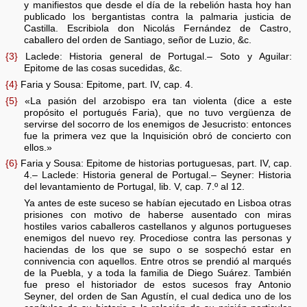
y manifiestos que desde el día de la rebelión hasta hoy han
publicado los bergantistas contra la palmaria justicia de
Castilla. Escribiola don Nicolás Fernández de Castro,
caballero del orden de Santiago, señor de Luzio, &c.
{3}
Laclede: Historia general de Portugal.– Soto y Aguilar:
Epitome de las cosas sucedidas, &c.
{4}
Faria y Sousa: Epitome, part. IV, cap. 4.
{5}
«La pasión del arzobispo era tan violenta (dice a este
propósito el portugués Faria), que no tuvo vergüenza de
servirse del socorro de los enemigos de Jesucristo: entonces
fue la primera vez que la Inquisición obró de concierto con
ellos.»
{6}
Faria y Sousa: Epitome de historias portuguesas, part. IV, cap.
4.– Laclede: Historia general de Portugal.– Seyner: Historia
del levantamiento de Portugal, lib. V, cap. 7.º al 12.
Ya antes de este suceso se habían ejecutado en Lisboa otras
prisiones con motivo de haberse ausentado con miras
hostiles varios caballeros castellanos y algunos portugueses
enemigos del nuevo rey. Procediose contra las personas y
haciendas de los que se supo o se sospechó estar en
connivencia con aquellos. Entre otros se prendió al marqués
de la Puebla, y a toda la familia de Diego Suárez. También
fue preso el historiador de estos sucesos fray Antonio
Seyner, del orden de San Agustín, el cual dedica uno de los