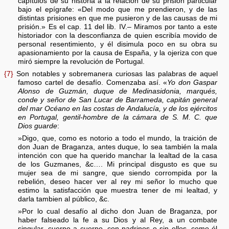
capítulos de su historia a la relación de su prisión particular
bajo el epígrafe: «Del modo que me prendieron, y de las
distintas prisiones en que me pusieron y de las causas de mi
prisión.» Es el cap. 11 del lib. IV.– Miramos por tanto a este
historiador con la desconfianza de quien escribía movido de
personal resentimiento, y él disimula poco en su obra su
apasionamiento por la causa de España, y la ojeriza con que
miró siempre la revolución de Portugal.
{7}
Son notables y sobremanera curiosas las palabras de aquel
famoso cartel de desafío. Comenzaba así. «
Yo don Gaspar
Alonso de Guzmán, duque de Medinasidonia, marqués,
conde y señor de San Lucar de Barrameda, capitán general
del mar Océano en las costas de Andalucía, y de los ejércitos
en Portugal, gentil-hombre de la cámara de S. M. C. que
Dios guarde
:
»Digo, que, como es notorio a todo el mundo, la traición de
don Juan de Braganza, antes duque, lo sea también la mala
intención con que ha querido manchar la lealtad de la casa
de los Guzmanes, &c…. Mi principal disgusto es que su
mujer sea de mi sangre, que siendo corrompida por la
rebelión, deseo hacer ver al rey mi señor lo mucho que
estimo la satisfacción que muestra tener de mi lealtad, y
darla tambien al público, &c.
»Por lo cual desafío al dicho don Juan de Braganza, por
haber falseado la fe a su Dios y al Rey, a un combate
singular, cuerpo a cuerpo, con padrinos o sin ellos, como él