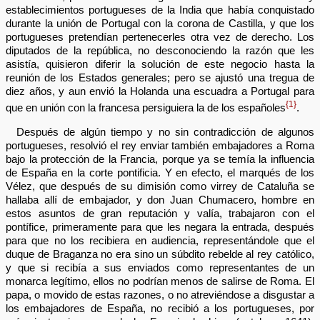
establecimientos portugueses de la India que había conquistado
durante la unión de Portugal con la corona de Castilla, y que los
portugueses pretendían pertenecerles otra vez de derecho. Los
diputados de la república, no desconociendo la razón que les
asistía, quisieron diferir la solución de este negocio hasta la
reunión de los Estados generales; pero se ajustó una tregua de
diez años, y aun envió la Holanda una escuadra a Portugal para
{1}
que en unión con la francesa persiguiera la de los españoles
.
Después de algún tiempo y no sin contradicción de algunos
portugueses, resolvió el rey enviar también embajadores a Roma
bajo la protección de la Francia, porque ya se temía la influencia
de España en la corte pontificia. Y en efecto, el marqués de los
Vélez, que después de su dimisión como virrey de Cataluña se
hallaba allí de embajador, y don Juan Chumacero, hombre en
estos asuntos de gran reputación y valía, trabajaron con el
pontífice, primeramente para que les negara la entrada, después
para que no los recibiera en audiencia, representándole que el
duque de Braganza no era sino un súbdito rebelde al rey católico,
y que si recibía a sus enviados como representantes de un
monarca legítimo, ellos no podrían menos de salirse de Roma. El
papa, o movido de estas razones, o no atreviéndose a disgustar a
los embajadores de España, no recibió a los portugueses, por