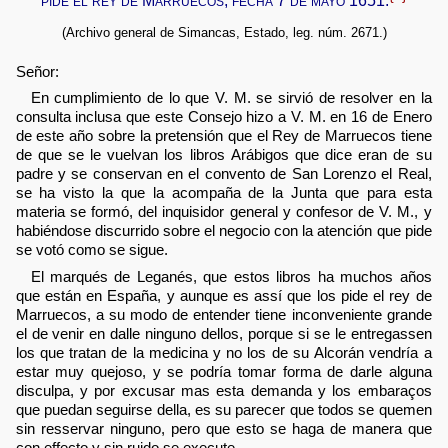
pide el rey de Marruecos, fecha 7 de mayo 1651.
(Archivo general de Simancas, Estado, leg. núm. 2671.)
Señor:
En cumplimiento de lo que V. M. se sirvió de resolver en la
consulta inclusa que este Consejo hizo a V. M. en 16 de Enero
de este año sobre la pretensión que el Rey de Marruecos tiene
de que se le vuelvan los libros Arábigos que dice eran de su
padre y se conservan en el convento de San Lorenzo el Real,
se ha visto la que la acompaña de la Junta que para esta
materia se formó, del inquisidor general y confesor de V. M., y
habiéndose discurrido sobre el negocio con la atención que pide
se votó como se sigue.
El marqués de Leganés, que estos libros ha muchos años
que están en España, y aunque es assí que los pide el rey de
Marruecos, a su modo de entender tiene inconveniente grande
el de venir en dalle ninguno dellos, porque si se le entregassen
los que tratan de la medicina y no los de su Alcorán vendría a
estar muy quejoso, y se podría tomar forma de darle alguna
disculpa, y por excusar mas esta demanda y los embaraços
que puedan seguirse della, es su parecer que todos se quemen
sin resservar ninguno, pero que esto se haga de manera que
con effecto y sin ruido se execute.