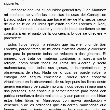
siguiente:
Juntándose con vos el inquisidor general fray Juan Martínez
mi confesor, se verán las consultas inclusas del Consejo de
Estado, sobre la instancia que hace el rey de Marruecos cerca
de que se le de los libros que están en San Lorenzo el Real,
que dice fueron de su padre; y cerca de lo que contienen se me
consultará en el punto de la conciencia lo que se ofreciere y
paresciere.
Estos libros, según la relación que hace el prior de San
Lorenzo, parece tratan de muchas materias varias y diversas:
pero para lo presente todas se reducen a dos géneros. El
primero, que trata de materias contrarias a nuestra santa
religión, como serán todos los libros del Alcorán y secta
mahometana, con todas sus glosas, e interpretaciones, y
observancia de ritos. Nada de lo qual se puede volver a
entregar con segura conciencia. Porque sería cooperar
virtualmente en la observancia de su ley: pues los libros deste
género enseñan y persuaden no una ni dos veces ni para una o
dos personas, sino continua y perpetuamente para todos con
pública enseñanza desta mala secta, y aun parece se recibirían
estos tales libros en Marruecos con mayor aprobación y
veneraciOn de los ordinarios que allá corren, sabiéndose que
fueron tenidos en tanta estimación de los reyes passados de