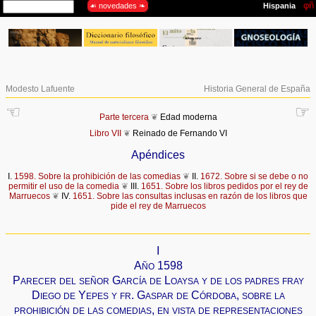
Modesto Lafuente
Historia General de España
☜
☞
Parte tercera
❦
Edad moderna
Libro VII
❦
Reinado de Fernando VI
Apéndices
I.
1598. Sobre la prohibición de las comedias
❦
II.
1672. Sobre si se debe o no
permitir el uso de la comedia
❦
III.
1651. Sobre los libros pedidos por el rey de
Marruecos
❦
IV.
1651. Sobre las consultas inclusas en razón de los libros que
pide el rey de Marruecos
I
Año 1598
Parecer del señor García de Loaysa y de los padres fray
Diego de Yepes y fr. Gaspar de Córdoba, sobre la
prohibición de las comedias, en vista de representaciones