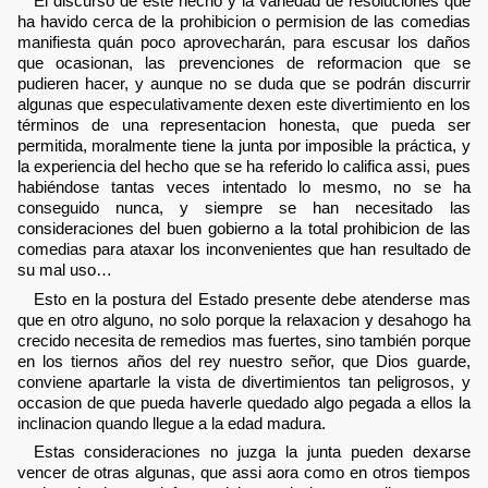
El discurso de este hecho y la variedad de resoluciones que
ha havido cerca de la prohibicion o permision de las comedias
manifiesta quán poco aprovecharán, para escusar los daños
que ocasionan, las prevenciones de reformacion que se
pudieren hacer, y aunque no se duda que se podrán discurrir
algunas que especulativamente dexen este divertimiento en los
términos de una representacion honesta, que pueda ser
permitida, moralmente tiene la junta por imposible la práctica, y
la experiencia del hecho que se ha referido lo califica assi, pues
habiéndose tantas veces intentado lo mesmo, no se ha
conseguido nunca, y siempre se han necesitado las
consideraciones del buen gobierno a la total prohibicion de las
comedias para ataxar los inconvenientes que han resultado de
su mal uso…
Esto en la postura del Estado presente debe atenderse mas
que en otro alguno, no solo porque la relaxacion y desahogo ha
crecido necesita de remedios mas fuertes, sino también porque
en los tiernos años del rey nuestro señor, que Dios guarde,
conviene apartarle la vista de divertimientos tan peligrosos, y
occasion de que pueda haverle quedado algo pegada a ellos la
inclinacion quando llegue a la edad madura.
Estas consideraciones no juzga la junta pueden dexarse
vencer de otras algunas, que assi aora como en otros tiempos