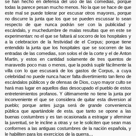
se han hecho en defensa del uso de las comedias, porque
todas la parece pesan mucho menos. No la que se hace de que
este mal se puede tolerar por escusar otros mayores, porque
no discurre la junta que los que se pueden escussar lo sean
respecto de que nunca podrán ser con la publicidad y
escándalo, y muchedumbre de malas resultas que en este se
experimentan: no el que se faltará al socorro de los hospitales y
a la celebracion de la festividad de el Corpus; porque tiene
entendido la junta que los hospitales que se socorren de las
entradas de las comedias, son solos el de la corte y el de Anton
Martin, y estos en cantidad solamente de tres quentos de
maravedis poco mas o menos, que la podrá suplir fácilmente la
villa con lo que escusará de los gastos de Corpus, a cuya
celebridad no puede nunca hacer falta divertimiento tan lleno de
escándalos públicos y de ofensas de Dios, cuyo mayor culto se
hará mas lugar en aquellos dias desocupado el pueblo de estos
entretenimientos profanos. Y últimamente no tiene la junta por
inconveniente el que se considera de quitar esta diversion al
pueblo; porque antes juzga será de grande conveniencia
pública que apartándole de esta. que tanto se opone a las
buenas costumbres y es tan ocasionada a estragar y afeminar
la juventud, se le incline a otras y se le soliciten que sean mas
conformes a las antiguas costumbres de la nación española, y
le habiliten para los exercicios de la guerra…