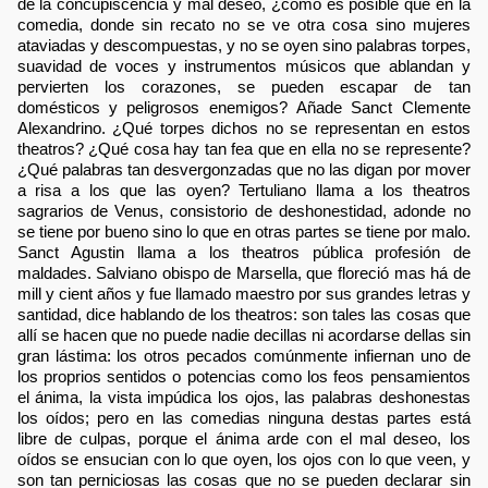
de la concupiscencia y mal deseo, ¿cómo es posible que en la
comedia, donde sin recato no se ve otra cosa sino mujeres
ataviadas y descompuestas, y no se oyen sino palabras torpes,
suavidad de voces y instrumentos músicos que ablandan y
pervierten los corazones, se pueden escapar de tan
domésticos y peligrosos enemigos? Añade Sanct Clemente
Alexandrino. ¿Qué torpes dichos no se representan en estos
theatros? ¿Qué cosa hay tan fea que en ella no se represente?
¿Qué palabras tan desvergonzadas que no las digan por mover
a risa a los que las oyen? Tertuliano llama a los theatros
sagrarios de Venus, consistorio de deshonestidad, adonde no
se tiene por bueno sino lo que en otras partes se tiene por malo.
Sanct Agustin llama a los theatros pública profesión de
maldades. Salviano obispo de Marsella, que floreció mas há de
mill y cient años y fue llamado maestro por sus grandes letras y
santidad, dice hablando de los theatros: son tales las cosas que
allí se hacen que no puede nadie decillas ni acordarse dellas sin
gran lástima: los otros pecados comúnmente infiernan uno de
los proprios sentidos o potencias como los feos pensamientos
el ánima, la vista impúdica los ojos, las palabras deshonestas
los oídos; pero en las comedias ninguna destas partes está
libre de culpas, porque el ánima arde con el mal deseo, los
oídos se ensucian con lo que oyen, los ojos con lo que veen, y
son tan perniciosas las cosas que no se pueden declarar sin