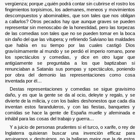
vergüenza; porque ¿quién podrá contar sin cubrirse el rostro los
fingimientos torpísimos, los ademanes, meneos y movimientos
descompuestos y abominables, que son tales que nos obligan
a callarlos? Otros pecados hay que aunque graves se pueden
representar sin menoscabo de la honestidad, pero las torpezas
de las comedias son tales que no se pueden tomar en la boca
sin daño del que las vitupera; y refiriendo Salviano las maldades
que había en su tiempo por las cuales castigó Dios
gravísimamente al mundo y se perdió el imperio romano, pone
los spectáculos y comedias, y dice en otro lugar que
antigüamente se preguntaba a los que baptizaban si
renunciaban a Satanás sus pompas y spectáculos, poniendo
por obra del demonio las representaciones como cosa
inventada por él…
Destas representaciones y comedias se sigue gravisimo
daño, y es que la gente se da al ocio, deleyte y regalo, y se
divierte de la milicia, y con los bailes deshonestos que cada día
inventan estos faranduleros, y con las fiestas, banquetes y
comidas se hace la gente de España muelle y afeminada e
inhábil para las cosas del trabajo y guerra…
Y a juicio de personas prudentes si el turco, o xarife, o rey de
Inglaterra quisieran buscar una invención efficaz para
arruinarnos y destruirnos, no la hallaran mejor que la de estos