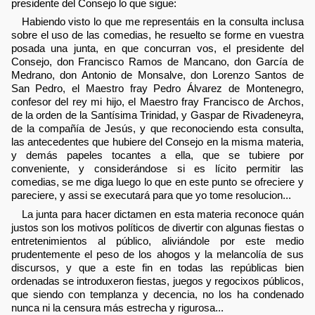
presidente del Consejo lo que sigue:
Habiendo visto lo que me representáis en la consulta inclusa
sobre el uso de las comedias, he resuelto se forme en vuestra
posada una junta, en que concurran vos, el presidente del
Consejo, don Francisco Ramos de Mancano, don García de
Medrano, don Antonio de Monsalve, don Lorenzo Santos de
San Pedro, el Maestro fray Pedro Álvarez de Montenegro,
confesor del rey mi hijo, el Maestro fray Francisco de Archos,
de la orden de la Santísima Trinidad, y Gaspar de Rivadeneyra,
de la compañía de Jesús, y que reconociendo esta consulta,
las antecedentes que hubiere del Consejo en la misma materia,
y demás papeles tocantes a ella, que se tubiere por
conveniente, y considerándose si es lícito permitir las
comedias, se me diga luego lo que en este punto se ofreciere y
pareciere, y assi se executará para que yo tome resolucion...
La junta para hacer dictamen en esta materia reconoce quán
justos son los motivos políticos de divertir con algunas fiestas o
entretenimientos al público, aliviándole por este medio
prudentemente el peso de los ahogos y la melancolía de sus
discursos, y que a este fin en todas las repúblicas bien
ordenadas se introduxeron fiestas, juegos y regocixos públicos,
que siendo con templanza y decencia, no los ha condenado
nunca ni la censura más estrecha y rigurosa...