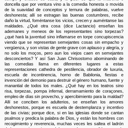
doncella que por ventura vino a la comedia honesta o movida
de la suavidad de conceptos y ternura de palabras, vuelve
deshonesta; allí se estragan las buenas costumbres, recibe
daño la virtud, foméntanse los vicios, crecen y auméntanse las
maldades. ¿Qué otra cosa (dice Lactancio) enseñan los
ademanes y meneos de los representantes sino torpezas?
¿qué hará la juventud sino inflamarse en torpe concupiscencia
viendo que se representan semejantes cosas sin empacho y
vergüenza, y son vistas de gente grave con aplauso y alegría, y
no solo los moços, pero aun los viejos caen en semejantes
desconciertos? Y así San Juan Chrisostomo abominando de
las comedias llama en diferentes lugares a estas
representaciones cathedra de pestilencia, obrador de luxuria,
escuela de incontinencia, horno de Babilonia, fiestas e
invención del demonio para destruir el género humano, fuente y
manantial de todos los males. ¿Qué hay en los teatros sino
risa, torpezas, pompa infernal, derramamiento de coraçones,
empleo de días sin provecho, y apercibimiento para la maldad?
Allí se conciben los adulterios, se enseñan los amores
deshonestos, porque es escuela de destemplanza y incentivo
de las civias; porque dice, si en las iglesias donde se cantan
psalmos y predica la palabra de Dios, y están los hombres con
recogimiento y reverencia, muchas veces les saltea el ladrón