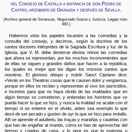
del Consejo de Castilla a instancia de don Pedro de
Castro, arzobispo de Granada y después de Sevilla.
(Archivo general de Simancas, Negociado Gracia y Justicia, Legajo núm.
993.)
Habemos visto los papeles tocantes a las comedias y la
consulta del consejo, y decimos, según la doctrina de los
santos doctores intérpretes de la Sagrada Escritura y luz de la
Iglesia, que V. M. debe desterrar destos reinos las comedias
que ahora se representan, por los muchos inconvenientes que
de ellas se siguen y grandes daños que hacen a la república,
los quales es mejor que los digan los mismos santos que
nosotros. El glorioso obispo y mártir Sanct Cipriano dice:
«Verás en los Theatros cosas que te causen dolor y vergüenza,
porque en ellos se recitan y representan al vivo los parricidios,
e incestos para que no haya olvido de las maldades que en
algún tiempo se cometieron, y entiendan los hombres que se
pueda hacer lo que se hizo, y nunca la maldad se acabe con el
tiempo ni se entierre en el olvido, antes sea exemplo lo que
dexó de ser pecado y gusten de oyr lo que se hizo para imitallo.
Allí se aprende el adulterio, las traças y marañas y cautelas con
que han de engañar al marido, cómo se han de aprovechar del
tiempo y criados de casa, y lo peor es que la matrona o