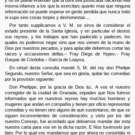
y no se puede entender que la obra sea justificada haciendo ella
misma infames a los que la exercitan; quanto mas que ninguna
reformación se puede esperar en gente perdida que nunca trató
ni supo sino cosas torpes y deshonestas…
Por tanto supplicamos a V. M. se sirva de considerar el
estado presente de la Santa Iglesia, y en particular el destos
sus reynos, y los trabajos que han padecido y padecen, los
quales no podemos negar sino que nos vienen de la mano de
Dios por nuestros pecados, y para aplacalle debemos cortar las
raices y occassiones dellas.– Fray Diego de Yepes.– Fray
Gaspar de Córdoba.– García de Loaysa.
En virtud desta consulta mandó S. M. del rey don Phelipe
Segundo, nuestro Señor, que sea en gloria, quitar las comedias
por la provisión siguiente:
Don Phelippe, por la gracia de Dios &c. A vos el nuestro
corregidor de la ciudad de Granada, sepades que Nos fuimos
informados que en nuestros reynos hay muchos hombres y
mugeres que andan en compañía y tienen por oficio representar
comedias y no tienen otro alguno de qué sustentarse, de que se
siguen inconvenientes de consideración; y visto por los del
nuestro Consejo, fue acordado que debíamos mandar dar esta
nuestra carta para vos en la dicha razón. E Nos tuvimoslo por
bien. Por lo qual vos mandamos que por ahora no consintáis ni