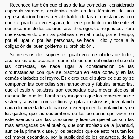
Reconoce también que el uso de las comedias, considerado
especulativamente, contenido solo en los términos de una
representacion honesta y abstraído de las circunstancias con
que se practican en España, le tiene por lícito o indiferente el
sentir común de los autores, assi theólogos como juristas. Pero
que excediendo o en las palabras o en el modo, por el tiempo,
por el lugar o por las personas, se hace illicito y toca a la
obligación del buen gobierno su prohibición…
Sobre estos dos supuestos igualmente rescibidos de todos,
assi de los que accusan, como de los que defienden el uso de
las comedias, se hace lugar la consideración de las
circunstancias con que se practican en esta corte, y en las
demás ciudades del reyno. Es cierto que el sujeto de que oy se
componen las comedias son narraciones y fábulas amatorias,
que el estilo y palabras son escogidas para mover afectos al
mesmo fin, que los hombres y mugeres que las representan se
visten y atavian con vestidos y galas costossas, inventando
cada dia novedades de dañosso exemplo en la profanidad y en
los gastos, que las costumbres de las personas que viven en
este exercicio con las ocasiones y licencia que él dá son las
mas estragadas de el pueblo, que son tropiezo de la juventud,
aun de la primera clase, y los pecados que de esto resultan los
del mayor escándalo, por la publicidad de los galanteos, de las