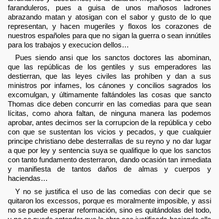
faranduleros, pues a guisa de unos mañosos ladrones
abrazando matan y atosigan con el sabor y gusto de lo que
representan, y hacen mugeriles y floxos los corazones de
nuestros españoles para que no sigan la guerra o sean innútiles
para los trabajos y execucion dellos…
Pues siendo ansi que los sanctos doctores las abominan,
que las repúblicas de los gentiles y sus emperadores las
destierran, que las leyes civiles las prohíben y dan a sus
ministros por infames, los cánones y concilios sagrados los
excomulgan, y últimamente faltándoles las cosas que sancto
Thomas dice deben concurrir en las comedias para que sean
lícitas, como ahora faltan, de ninguna manera las podemos
aprobar, antes decimos ser la corrupcion de la república y cebo
con que se sustentan los vicios y pecados, y que cualquier
principe christiano debe desterrallas de su reyno y no dar lugar
a que por ley y sentencia suya se qualifique lo que los sanctos
con tanto fundamento desterraron, dando ocasión tan inmediata
y manifiesta de tantos daños de almas y cuerpos y
haciendas…
Y no se justifica el uso de las comedias con decir que se
quitaron los excessos, porque es moralmente imposible, y assi
no se puede esperar reformación, sino es quitándolas del todo,