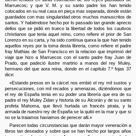
Marruecos; y que V. M. y su santo padre los han tenido
colocados en su real casa en pieça mas separada, donde están
guardados con mas singularidad otros muchos manuscritos de
santos. Y habiéndose hecho por lo passado tan grande aprecio
dellos que se pidió en trueco la libertad de todos los cautivos
christianos que tenia aquel reino, como refiere el prior de San
Lorenzo en su carta, y ha sido contínua quexa la que han tenido
aquellos reyes por la toma desta libreria, como refiere el padre
fray Mathias de San Francisco en la relacion que imprimió del
viaje que hizo a Marruecos con el santo padre fray Juan de
Prado, que padeció ilustre martirio a manos del rey Muley,
hermano del que aora reina, donde en el capítulo 7.º fojas 37
dice:
«Estando presos en la cárcel nos embió el rey mil sustos y
persecuciones, con mil recados y amenazas, diziéndonos que
el rey de España tenia en su poder una librería que era de su
padre el rey Muley Zidan y historia de su Alcorán y de su santo
profeta Mahoma, que llevó hurtada un francés pirata, y la
armada de nuestro rey de España se la quitó en la mar y que si
no se la traiamos haviamos de perecer alli.»
Parecen todas circunstancias que darán mayor veneración a
libros tan deseados y sobre que se han hecho por largos años