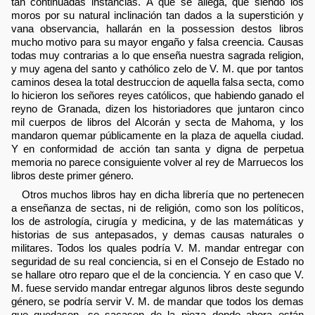
tan continuadas instancias. A que se allega, que siendo los
moros por su natural inclinación tan dados a la superstición y
vana observancia, hallarán en la possession destos libros
mucho motivo para su mayor engaño y falsa creencia. Causas
todas muy contrarias a lo que enseña nuestra sagrada religion,
y muy agena del santo y cathólico zelo de V. M. que por tantos
caminos desea la total destruccion de aquella falsa secta, como
lo hicieron los señores reyes católicos, que habiendo ganado el
reyno de Granada, dizen los historiadores que juntaron cinco
mil cuerpos de libros del Alcorán y secta de Mahoma, y los
mandaron quemar públicamente en la plaza de aquella ciudad.
Y en conformidad de acción tan santa y digna de perpetua
memoria no parece consiguiente volver al rey de Marruecos los
libros deste primer género.
Otros muchos libros hay en dicha librería que no pertenecen
a enseñanza de sectas, ni de religión, como son los políticos,
los de astrología, cirugía y medicina, y de las matemáticas y
historias de sus antepasados, y demas causas naturales o
militares. Todos los quales podría V. M. mandar entregar con
seguridad de su real conciencia, si en el Consejo de Estado no
se hallare otro reparo que el de la conciencia. Y en caso que V.
M. fuese servido mandar entregar algunos libros deste segundo
género, se podría servir V. M. de mandar que todos los demas
que quedasen, se sacasen de la pieza donde ahora están