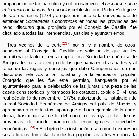
propagación de tan patriótico y útil pensamiento el
Discurso sobre
el fomento de la industria popular
del ilustre don Pedro Rodríguez
de Campomanes (1774), en que manifestaba la conveniencia de
establecer
Sociedades Económicas
en todas las provincias del
reino; discurso que, prohijado por el Consejo de Castilla, fue
circulado a todas las intendencias, justicias y ayuntamientos.
{23}
Tres vecinos de la corte
, por sí y a nombre de otros,
acudieron al Consejo de Castilla en solicitud de que se les
permitiera establecer en la capital una Sociedad económica de
Amigos del país, a ejemplo de las que había en otras partes y al
tenor de las reglas y consejos que daba Campomanes en sus
discursos relativos a la industria y a la educación popular.
Otorgado que les fue este permiso, franqueada por el
ayuntamiento para la celebración de las juntas una pieza de las
casas consistoriales, y formados los estatutos, expidió S. M. una
real cédula (9 de noviembre, 1775), autorizando la instalación de
la real Sociedad Económica de Amigos del país de Madrid, y
aprobando sus estatutos, «para que el buen ejemplo de la corte,
decía, trascienda al resto del reino, o instruya a las demás
provincias del modo práctico de erigir iguales sociedades
{24}
económicas.
» El objeto de la institución era, como lo expresan
sus artículos, fomentar la industria popular, las artes y oficios, la