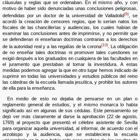
cláusulas y reglas que se ordenaban. En el mismo año, y con
motivo de haber sido denunciadas unas conclusiones peligrosas,
{9}
defendidas por un doctor de la universidad de Valladolid
, se
acordó la creación de censores regios, que lo serían natos los
fiscales de las chancillerías y audiencias, los cuales habían de
examinar las conclusiones antes de imprimirse, y no permitir que
se defendieran ni enseñaran doctrinas contrarias a los derechos
{10}
de la autoridad real y a las regalías de la corona
. La obligación
de no enseñar tales doctrinas ni promover tales cuestiones se
exigió después a los graduados en cualquiera de las facultades en
el juramento que prestaban al tomar la investidura. A estas
medidas podemos agregar la que en otro lugar hemos indicado de
suprimir en todas las universidades y estudios públicos del reino
las cátedras de la escuela llamada jesuítica, y prohibir los autores
de ella para la enseñanza.
En medio de esto no dejaba de pensarse en un plan o
reglamento general de estudios, y el mismo monarca lo había
significado así en algunas de sus cédulas. Este pensamiento se
dejó ver más claramente al darse la aprobación (22 de agosto,
1769) al proyecto que presentó el célebre asistente de Sevilla
para organizar aquella universidad, al informar, de acuerdo con el
arzobispo y la audiencia, que se estableciera la escuela