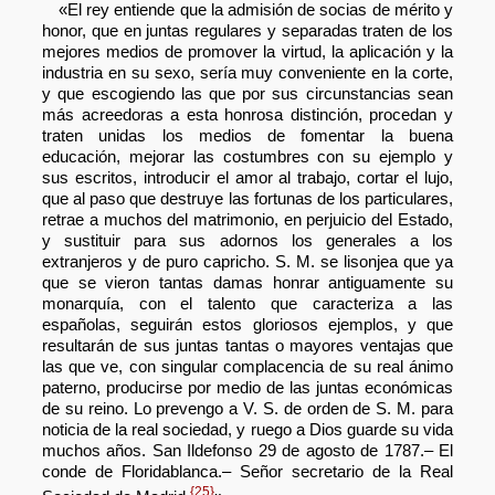
«El rey entiende que la admisión de socias de mérito y
honor, que en juntas regulares y separadas traten de los
mejores medios de promover la virtud, la aplicación y la
industria en su sexo, sería muy conveniente en la corte,
y que escogiendo las que por sus circunstancias sean
más acreedoras a esta honrosa distinción, procedan y
traten unidas los medios de fomentar la buena
educación, mejorar las costumbres con su ejemplo y
sus escritos, introducir el amor al trabajo, cortar el lujo,
que al paso que destruye las fortunas de los particulares,
retrae a muchos del matrimonio, en perjuicio del Estado,
y sustituir para sus adornos los generales a los
extranjeros y de puro capricho. S. M. se lisonjea que ya
que se vieron tantas damas honrar antiguamente su
monarquía, con el talento que caracteriza a las
españolas, seguirán estos gloriosos ejemplos, y que
resultarán de sus juntas tantas o mayores ventajas que
las que ve, con singular complacencia de su real ánimo
paterno, producirse por medio de las juntas económicas
de su reino. Lo prevengo a V. S. de orden de S. M. para
noticia de la real sociedad, y ruego a Dios guarde su vida
muchos años. San Ildefonso 29 de agosto de 1787.– El
conde de Floridablanca.– Señor secretario de la Real
{25}