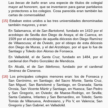
Las
becas de baño
eran una especie de títulos de colegial
mayor
ad honorem,
que se inventaron para ganar partidarios
y protectores a los colegios. Cosa parecida eran también las
cartas de
comensalidad
.
{15}
Estaban estos unidos a las tres universidades denominadas
también mayores, y eran:
En Salamanca, el de
San Bartolomé,
fundado en 1410 por el
arzobispo de Sevilla don Diego de Anaya; el de
Cuenca,
en
1509 por el arzobispo de aquella diócesis don Diego Ramírez
de Villaescusa; el de
Oviedo,
por el obispo de esta diócesis
don Diego de Muras, y el del
Arzobispo,
por el que lo fue de
Santiago y Toledo don Alonso de Fonseca.
En Valladolid, el de
Santa Cruz,
fundado en 1484, por el
cardenal don Pedro González de Mendoza.
En Alcalá, el de
San Ildefonso,
fundado por el cardenal
Jiménez de Cisneros.
{16}
Los principales colegios menores eran: los de Fonseca y
San Gerónimo, en Santiago; del Sacro Monte, Santa Cruz,
San Miguel, San Bartolomé y Santiago, en Granada; Santa
Orosia, San Vicente Mártir y Santiago, en Huesca; San Pedro
y San Gregorio, en Oviedo; de Maese-Rodrigo, en Sevilla;
Santa Catalina, Infantes y San Bernardino, en Toledo; Santo
Tomás de Villanueva, Andresiano, y Pío V, en Valencia; San
Gregorio y San Gabriel, en Valladolid.