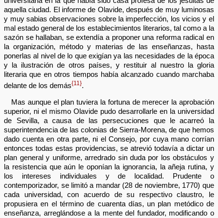
universitaria en la que había sido casa profesa de los jesuitas de
aquella ciudad. El informe de Olavide, después de muy luminosas
y muy sabias observaciones sobre la imperfección, los vicios y el
mal estado general de los establecimientos literarios, tal como a la
sazón se hallaban, se extendía a proponer una reforma radical en
la organización, método y materias de las enseñanzas, hasta
ponerlas al nivel de lo que exigían ya las necesidades de la época
y la ilustración de otros países, y restituir al nuestro la gloria
literaria que en otros tiempos había alcanzado cuando marchaba
{11}
delante de los demás
.
Mas aunque el plan tuviera la fortuna de merecer la aprobación
superior, ni el mismo Olavide pudo desarrollarle en la universidad
de Sevilla, a causa de las persecuciones que le acarreó la
superintendencia de las colonias de Sierra-Morena, de que hemos
dado cuenta en otra parte, ni el Consejo, por cuya mano corrían
entonces todas estas providencias, se atrevió todavía a dictar un
plan general y uniforme, arredrado sin duda por los obstáculos y
la resistencia que aún le oponían la ignorancia, la añeja rutina, y
los intereses individuales y de localidad. Prudente o
contemporizador, se limitó a mandar (28 de noviembre, 1770) que
cada universidad, con acuerdo de su respectivo claustro, le
propusiera en el término de cuarenta días, un plan metódico de
enseñanza, arreglándose a la mente del fundador, modificando o