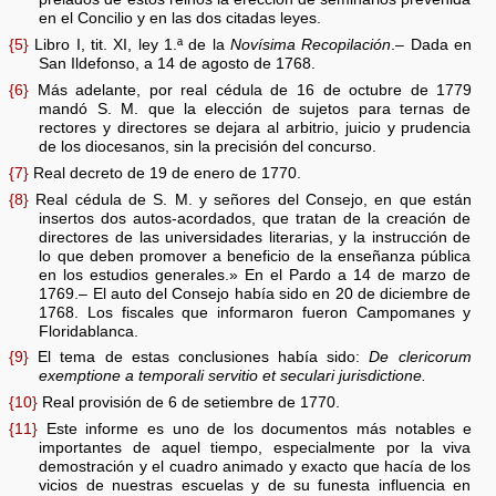
en el Concilio y en las dos citadas leyes.
{5}
Libro I, tit. XI, ley 1.ª de la
Novísima Recopilación
.– Dada en
San Ildefonso, a 14 de agosto de 1768.
{6}
Más adelante, por real cédula de 16 de octubre de 1779
mandó S. M. que la elección de sujetos para ternas de
rectores y directores se dejara al arbitrio, juicio y prudencia
de los diocesanos, sin la precisión del concurso.
{7}
Real decreto de 19 de enero de 1770.
{8}
Real cédula de S. M. y señores del Consejo, en que están
insertos dos autos-acordados, que tratan de la creación de
directores de las universidades literarias, y la instrucción de
lo que deben promover a beneficio de la enseñanza pública
en los estudios generales.» En el Pardo a 14 de marzo de
1769.– El auto del Consejo había sido en 20 de diciembre de
1768. Los fiscales que informaron fueron Campomanes y
Floridablanca.
{9}
El tema de estas conclusiones había sido:
De clericorum
exemptione a temporali servitio et seculari jurisdictione.
{10}
Real provisión de 6 de setiembre de 1770.
{11}
Este informe es uno de los documentos más notables e
importantes de aquel tiempo, especialmente por la viva
demostración y el cuadro animado y exacto que hacía de los
vicios de nuestras escuelas y de su funesta influencia en