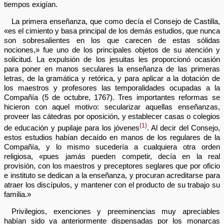
tiempos exigían.
La primera enseñanza, que como decía el Consejo de Castilla,
«es el cimiento y basa principal de los demás estudios, que nunca
son sobresalientes en los que carecen de estas sólidas
nociones,» fue uno de los principales objetos de su atención y
solicitud. La expulsión de los jesuitas les proporcionó ocasión
para poner en manos seculares la enseñanza de las primeras
letras, de la gramática y retórica, y para aplicar a la dotación de
los maestros y profesores las temporalidades ocupadas a la
Compañía (5 de octubre, 1767). Tres importantes reformas se
hicieron con aquel motivo: secularizar aquellas enseñanzas,
proveer las cátedras por oposición, y establecer casas o colegios
{1}
de educación y pupilaje para los jóvenes
. Al decir del Consejo,
estos estudios habían decaído en manos de los regulares de la
Compañía, y lo mismo sucedería a cualquiera otra orden
religiosa, «pues jamás pueden competir, decía en la real
provisión, con los maestros y preceptores seglares que por oficio
e instituto se dedican a la enseñanza, y procuran acreditarse para
atraer los discípulos, y mantener con el producto de su trabajo su
familia.»
Privilegios, exenciones y preeminencias muy apreciables
habían sido ya anteriormente dispensadas por los monarcas