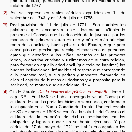
primeras letras, gramática y retórica, &c.» En Madrid a 5 de
octubre de 1767.
{2}
Así se expresa en reales cédulas expedidas en 1.º de
setiembre de 1743, y en 13 de julio de 1758.
{3}
Real provisión de 11 de julio de 1771.– Son notables las
palabras que encabezan este documento. «Teniendo
presente el Consejo que la educación de la juventud por los
maestros de primeras letras es uno y aún el más principal
ramo de la policía y buen gobierno del Estado, y que para
conseguirlo es preciso que recaiga el magisterio en personas
aptas que enseñen a los niños, además de las primeras
letras, la doctrina cristiana y rudimentos de nuestra religión,
para formar en aquella edad dócil (que todo se imprime) las
buenas inclinaciones, infundirles el respeto que corresponde
a la potestad real, a sus padres y mayores, formando en
ellas el espíritu de buenos ciudadanos y a propósito para la
sociedad, se manda que en adelante, &c.»
{4}
Gil de Zárate,
De la instrucción pública en España
, tomo I,
cap. 3.º.– En 1586 se había encargado ya al Consejo el
cuidado de que los prelados hiciesen seminarios, conforme a
lo dispuesto en el Santo Concilio de Trento. Por real cédula
de 30 de enero de 1608 se confió a la sala 1.ª del Consejo el
cuidado de la creación de dichos seminarios en los
obispados y lugares donde no se había ejecutado. Y por
cédula de 27 de mayo de 1721 se había encargado a los
prelados de estos reinos la erección de seminarios prevenida