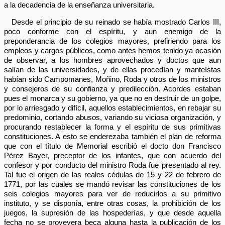
a la decadencia de la enseñanza universitaria.
Desde el principio de su reinado se había mostrado Carlos III,
poco conforme con el espíritu, y aun enemigo de la
preponderancia de los colegios mayores, prefiriendo para los
empleos y cargos públicos, como antes hemos tenido ya ocasión
de observar, a los hombres aprovechados y doctos que aun
salían de las universidades, y de ellas procedían y manteístas
habían sido Campomanes, Moñino, Roda y otros de los ministros
y consejeros de su confianza y predilección. Acordes estaban
pues el monarca y su gobierno, ya que no en destruir de un golpe,
por lo arriesgado y difícil, aquellos establecimientos, en rebajar su
predominio, cortando abusos, variando su viciosa organización, y
procurando restablecer la forma y el espíritu de sus primitivas
constituciones. A esto se enderezaba también el plan de reforma
que con el título de Memorial escribió el docto don Francisco
Pérez Bayer, preceptor de los infantes, que con acuerdo del
confesor y por conducto del ministro Roda fue presentado al rey.
Tal fue el origen de las reales cédulas de 15 y 22 de febrero de
1771, por las cuales se mandó revisar las constituciones de los
seis colegios mayores para ver de reducirlos a su primitivo
instituto, y se disponía, entre otras cosas, la prohibición de los
juegos, la supresión de las hospederías, y que desde aquella
fecha no se proveyera beca alguna hasta la publicación de los