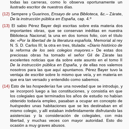
todas las carreras, como lo observa oportunamente un
ilustrado escritor de nuestros días.
{12}
Sempere y Guarinos,
Ensayo de una Biblioteca,
&c.– Zárate,
De la instrucción pública en España,
cap. 4.º
{13}
El sabio Pérez Bayer dejó escritas sobre esta materia dos
importantes obras, que se conservan inéditas en nuestra
Biblioteca Nacional; la una en dos tomos folio, con el título
de: «
Por la libertad de la literatura española,
Memorial al rey
N. S. D. Carlos III; la otra en tres, titulada: «
Diario histórico de
la reforma de los seis colegios mayores
.» De estas dos
preciosas obras ha tomado el señor Gil de Zárate las
excelentes noticias que da sobre este asunto en el tomo II
De la instrucción pública en España,
y de ellas nos valemos
nosotros para las que aquí apuntamos. Pérez Bayer tuvo la
ventaja de escribir sobre lo mismo que veía, y en materia en
que era tan versado y entendido como sabemos.
{14}
Esto de las
hospederías
fue una novedad que se introdujo, y
se incorporó luego a las constituciones, y consistía en que
los colegiales que terminados los años de estudio no habían
obtenido todavía empleo, pasaban a ocupar en concepto de
huéspedes
unas habitaciones que se les destinaban en el
mismo colegio, y allí estaban indefinidamente disfrutando las
asistencias y la consideración de colegiales, con más
libertad, y muchas veces con mayor autoridad. Esto dio
ocasión a muy graves abusos.