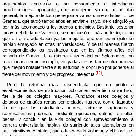
argumentos contrarios a su pensamiento e introducían
modificaciones importantes, que produjeron, ya que no un plan
general, la mejora de los que regían a varias universidades. El de
Granada, que tardó tantos años en enviar el suyo, se distinguió ya
por más acomodado a los buenos principios. Bastante posterior
todavía el de la de Valencia, se consideró el más perfecto, como
que en él se adoptaban ya las mejoras que con buen éxito se
habían ensayado en otras universidades. Y de tal manera fueron
correspondiendo los resultados que en los últimos años del
reinado de Carlos III, la misma universidad de Salamanca, tan
reaccionaria en un principio, vio ya las cosas tan de otra manera
que mejoró notablemente sus estudios, y concluyó por ponerse al
{12}
frente del movimiento y del progreso intelectual
.
Pero la reforma más trascendental que en punto a
establecimientos de instrucción pública en este tiempo se hizo,
fue la de los colegios mayores. Fundados estos colegios y
dotados de pingües rentas por prelados ilustres, con el laudable
fin de que los estudiantes pobres, virtuosos, aplicados y
sobresalientes pudieran, mediante oposición, obtener en ellos
becas, y concluir en la vida colegial con aprovechamiento la
carrera universitaria, habían ido sufriendo tales alteraciones en
sus primitivos estatutos, que adulterada la voluntad y el fin de sus