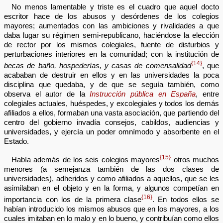
No menos lamentable y triste es el cuadro que aquel docto
escritor hace de los abusos y desórdenes de los colegios
mayores; aumentados con las ambiciones y rivalidades a que
daba lugar su régimen semi-republicano, haciéndose la elección
de rector por los mismos colegiales, fuente de disturbios y
perturbaciones interiores en la comunidad; con la institución de
{14}
becas de baño, hospederías, y casas de comensalidad
, que
acababan de destruir en ellos y en las universidades la poca
disciplina que quedaba, y de que se seguía también, como
observa el autor de la
Instrucción pública en España
, entre
colegiales actuales, huéspedes, y excolegiales y todos los demás
afiliados a ellos, formaban una vasta asociación, que partiendo del
centro del gobierno invadía consejos, cabildos, audiencias y
universidades, y ejercía un poder omnímodo y absorbente en el
Estado.
{15}
Había además de los seis colegios mayores
otros muchos
menores (a semejanza también de las dos clases de
universidades), adheridos y como afiliados a aquellos, que se les
asimilaban en el objeto y en la forma, y algunos competían en
{16}
importancia con los de la primera clase
. En todos ellos se
habían introducido los mismos abusos que en los mayores, a los
cuales imitaban en lo malo y en lo bueno, y contribuían como ellos