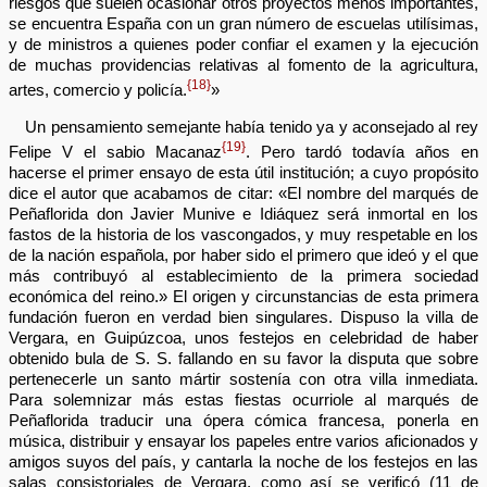
riesgos que suelen ocasionar otros proyectos menos importantes,
se encuentra España con un gran número de escuelas utilísimas,
y de ministros a quienes poder confiar el examen y la ejecución
de muchas providencias relativas al fomento de la agricultura,
{18}
artes, comercio y policía.
»
Un pensamiento semejante había tenido ya y aconsejado al rey
{19}
Felipe V el sabio Macanaz
. Pero tardó todavía años en
hacerse el primer ensayo de esta útil institución; a cuyo propósito
dice el autor que acabamos de citar: «El nombre del marqués de
Peñaflorida don Javier Munive e Idiáquez será inmortal en los
fastos de la historia de los vascongados, y muy respetable en los
de la nación española, por haber sido el primero que ideó y el que
más contribuyó al establecimiento de la primera sociedad
económica del reino.» El origen y circunstancias de esta primera
fundación fueron en verdad bien singulares. Dispuso la villa de
Vergara, en Guipúzcoa, unos festejos en celebridad de haber
obtenido bula de S. S. fallando en su favor la disputa que sobre
pertenecerle un santo mártir sostenía con otra villa inmediata.
Para solemnizar más estas fiestas ocurriole al marqués de
Peñaflorida traducir una ópera cómica francesa, ponerla en
música, distribuir y ensayar los papeles entre varios aficionados y
amigos suyos del país, y cantarla la noche de los festejos en las
salas consistoriales de Vergara, como así se verificó (11 de