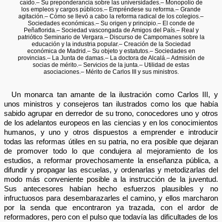
caído.– Su preponderancia sobre las universidades.– Monopolio de
los empleos y cargos públicos.– Empréndese su reforma.– Grande
agitación.– Cómo se llevó a cabo la reforma radical de los colegios.–
Sociedades económicas.– Su origen y principio.– El conde de
Peñaflorida.– Sociedad vascongada de Amigos del País.– Real y
patriótico Seminario de Vergara.– Discurso de Campomanes sobre la
educación y la industria popular.– Creación de la Sociedad
económica de Madrid.– Su objeto y estatutos.– Sociedades en
provincias.– La Junta de damas.– La doctora de Alcalá.– Admisión de
socias de mérito.– Servicios de la junta.– Utilidad de estas
asociaciones.– Mérito de Carlos III y sus ministros.
Un monarca tan amante de la ilustración como Carlos III, y
unos ministros y consejeros tan ilustrados como los que había
sabido agrupar en derredor de su trono, conocedores uno y otros
de los adelantos europeos en las ciencias y en los conocimientos
humanos, y uno y otros dispuestos a emprender e introducir
todas las reformas útiles en su patria, no era posible que dejaran
de promover todo lo que condujera al mejoramiento de los
estudios, a reformar provechosamente la enseñanza pública, a
difundir y propagar las escuelas, y ordenarlas y metodizarlas del
modo más conveniente posible a la instrucción de la juventud.
Sus antecesores habían hecho esfuerzos plausibles y no
infructuosos para desembarazarles el camino, y ellos marcharon
por la senda que encontraron ya trazada, con el ardor de
reformadores, pero con el pulso que todavía las dificultades de los