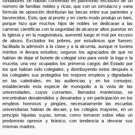
fundadores se habían convertido en patrimonio exclusivo de un
número de familias nobles y ricas, que con un simulacro y vana
fórmula de oposición distribuían las becas entre sus parientes y
favorecidos. Esto, que al pronto y en cierto modo produjo un bien,
porque hizo que muchos hijos de nobles se dedicaran a las
carreras científicas con la seguridad de alcanzar altos puestos en
la Iglesia y en la magistratura, aumentó luego el mal por exceso
de abuso. Excluidos los pobres, por estudiosos que fuesen;
facilitada la admisión a la clase y a la alcurnia, aunque ni tuviera
méritos ni llevara estudios; seguros los agraciados de que no
habían de dejar el bonete de colegial sino para vestir la toga o la
muceta; una vez ocupados los primeros cargos del Estado por
los que habían sido colegiales, y distribuyendo estos después a
los colegiales sus protegidos los mejores empleos y dignidades
en las catedrales, en las audiencias y en los consejos;
estableciendo esta especie de monopolio a la vista de las
universidades, cuyos cursantes, llamados manteístas, se
encontraban desatendidos y desairados y sin participación en los
empleos honrosos y pingües, necesariamente las escuelas
universitarias habían de decaer, y los colegios mayores, en un
principio hijuelas suyas, tomar, como tomaron sobre ellas un
predominio opresor y tiránico, con tendencia a devorar sus
mismas madres.