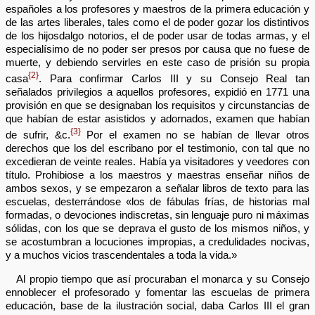
españoles a los profesores y maestros de la primera educación y
de las artes liberales, tales como el de poder gozar los distintivos
de los hijosdalgo notorios, el de poder usar de todas armas, y el
especialísimo de no poder ser presos por causa que no fuese de
muerte, y debiendo servirles en este caso de prisión su propia
{2}
casa
. Para confirmar Carlos III y su Consejo Real tan
señalados privilegios a aquellos profesores, expidió en 1771 una
provisión en que se designaban los requisitos y circunstancias de
que habían de estar asistidos y adornados, examen que habían
{3}
de sufrir, &c.
Por el examen no se habían de llevar otros
derechos que los del escribano por el testimonio, con tal que no
excedieran de veinte reales. Había ya visitadores y veedores con
título. Prohibiose a los maestros y maestras enseñar niños de
ambos sexos, y se empezaron a señalar libros de texto para las
escuelas, desterrándose «los de fábulas frías, de historias mal
formadas, o devociones indiscretas, sin lenguaje puro ni máximas
sólidas, con los que se deprava el gusto de los mismos niños, y
se acostumbran a locuciones impropias, a credulidades nocivas,
y a muchos vicios trascendentales a toda la vida.»
Al propio tiempo que así procuraban el monarca y su Consejo
ennoblecer el profesorado y fomentar las escuelas de primera
educación, base de la ilustración social, daba Carlos III el gran