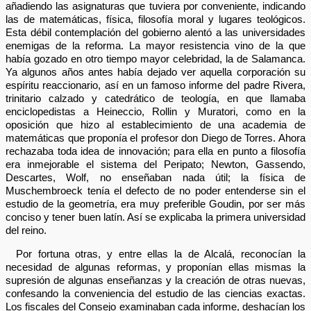
añadiendo las asignaturas que tuviera por conveniente, indicando
las de matemáticas, física, filosofía moral y lugares teológicos.
Esta débil contemplación del gobierno alentó a las universidades
enemigas de la reforma. La mayor resistencia vino de la que
había gozado en otro tiempo mayor celebridad, la de Salamanca.
Ya algunos años antes había dejado ver aquella corporación su
espíritu reaccionario, así en un famoso informe del padre Rivera,
trinitario calzado y catedrático de teología, en que llamaba
enciclopedistas a Heineccio, Rollin y Muratori, como en la
oposición que hizo al establecimiento de una academia de
matemáticas que proponía el profesor don Diego de Torres. Ahora
rechazaba toda idea de innovación; para ella en punto a filosofía
era inmejorable el sistema del Peripato; Newton, Gassendo,
Descartes, Wolf, no enseñaban nada útil; la física de
Muschembroeck tenía el defecto de no poder entenderse sin el
estudio de la geometría, era muy preferible Goudin, por ser más
conciso y tener buen latín. Así se explicaba la primera universidad
del reino.
Por fortuna otras, y entre ellas la de Alcalá, reconocían la
necesidad de algunas reformas, y proponían ellas mismas la
supresión de algunas enseñanzas y la creación de otras nuevas,
confesando la conveniencia del estudio de las ciencias exactas.
Los fiscales del Consejo examinaban cada informe, deshacían los