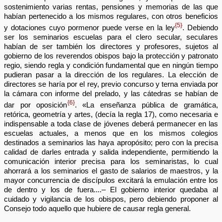
sostenimiento varias rentas, pensiones y memorias de las que
habían pertenecido a los mismos regulares, con otros beneficios
{5}
y dotaciones cuyo pormenor puede verse en la ley
. Debiendo
ser los seminarios escuelas para el clero secular, seculares
habían de ser también los directores y profesores, sujetos al
gobierno de los reverendos obispos bajo la protección y patronato
regio, siendo regla y condición fundamental que en ningún tiempo
pudieran pasar a la dirección de los regulares. La elección de
directores se haría por el rey, previo concurso y terna enviada por
la cámara con informe del prelado, y las cátedras se habían de
{6}
dar por oposición
. «La enseñanza pública de gramática,
retórica, geometría y artes, (decía la regla 17), como necesaria e
indispensable a toda clase de jóvenes deberá permanecer en las
escuelas actuales, a menos que en los mismos colegios
destinados a seminarios las haya apropósito; pero con la precisa
calidad de darles entrada y salida independiente, permitiendo la
comunicación interior precisa para los seminaristas, lo cual
ahorrará a los seminarios el gasto de salarios de maestros, y la
mayor concurrencia de discípulos excitará la emulación entre los
de dentro y los de fuera....– El gobierno interior quedaba al
cuidado y vigilancia de los obispos, pero debiendo proponer al
Consejo todo aquello que hubiere de causar regla general.