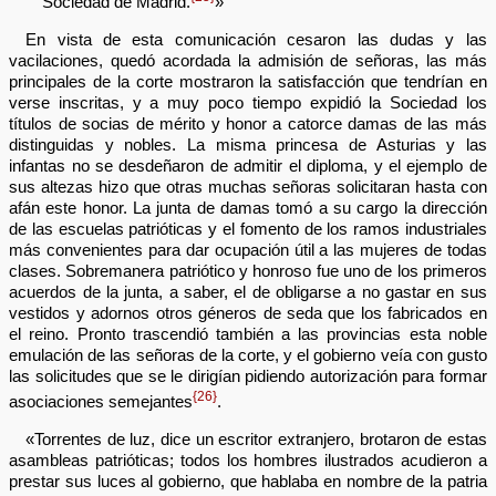
Sociedad de Madrid.
»
En vista de esta comunicación cesaron las dudas y las
vacilaciones, quedó acordada la admisión de señoras, las más
principales de la corte mostraron la satisfacción que tendrían en
verse inscritas, y a muy poco tiempo expidió la Sociedad los
títulos de socias de mérito y honor a catorce damas de las más
distinguidas y nobles. La misma princesa de Asturias y las
infantas no se desdeñaron de admitir el diploma, y el ejemplo de
sus altezas hizo que otras muchas señoras solicitaran hasta con
afán este honor. La junta de damas tomó a su cargo la dirección
de las escuelas patrióticas y el fomento de los ramos industriales
más convenientes para dar ocupación útil a las mujeres de todas
clases. Sobremanera patriótico y honroso fue uno de los primeros
acuerdos de la junta, a saber, el de obligarse a no gastar en sus
vestidos y adornos otros géneros de seda que los fabricados en
el reino. Pronto trascendió también a las provincias esta noble
emulación de las señoras de la corte, y el gobierno veía con gusto
las solicitudes que se le dirigían pidiendo autorización para formar
{26}
asociaciones semejantes
.
«Torrentes de luz, dice un escritor extranjero, brotaron de estas
asambleas patrióticas; todos los hombres ilustrados acudieron a
prestar sus luces al gobierno, que hablaba en nombre de la patria