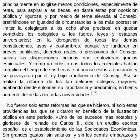
principalmente en exigirse menos condiciones, especialmente de
renta, para aspirar a las becas; en darse éstas por oposición
pública y rigurosa, y por medio de terna elevada al Consejo,
prefiriéndose en igualdad de circunstancias a los más pobres; en
limitar la colegiatura a los ocho años precisos; en quedar
sometidos los colegiales a los fueros, leyes y estatutos
universitarios; en la derogación de todas las demás
constituciones, usos y costumbres, aunque se fundaran en
breves pontificios, decretos reales o provisiones del Consejo,
salvas las disposiciones bularias que contuvieran gracias
espirituales. Y como ya todos o casi todos los colegiales habían
cumplido el tiempo de sus becas, sacáronse éstas a oposición, y
se proveyeron por el rey bajo la influencia del Consejo. Así se
realizó la reforma de los tan célebres colegios mayores,
acabando desde entonces su importancia y predominio, en bien y
{17}
aumento del de las decaídas universidades
.
No fueron solo estas reformas las que se hicieron, ni solo estas
providencias las que se dictaron en beneficio de la ilustración
pública en este período. «Uno de los sucesos más notables y
gloriosos del reinado de Carlos III, dice un erudito escritor
español, es el establecimiento de las Sociedades Económicas.
Sin grandes gastos, sin salarios, y sin los demás embarazos y