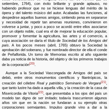
setiembre, 1764), con éxito brillante y grande aplauso, no
habiendo profesor que no se hiciese lenguas del mérito de la
ópera y del talento músico del autor. Acabadas las funciones, al
despedirse aquellos buenos amigos, sintiendo pena en separarse
y necesidad de repetir tan amenas reuniones, convinieron en
volverse a juntar, y poco a poco se acordó entre ellos asociarse
con un objeto noble, cual era el de mejorar la educación popular,
promover y fomentar la agricultura, las artes y el comercio, a
cuya asociación se daría el título de
Sociedad de los Amigos del
país
. A los pocos meses (abril, 1765) obtuvo la Sociedad la
aprobación del soberano, y fue nombrado director de ella el conde
de Peñaflorida. Un tomo de Memorias escrito al año siguiente
daba ya noticia de la historia, del objeto y de los primeros trabajos
{20}
de la corporación
.
Aunque a la Sociedad Vascongada de Amigos del país se
debió, entre otros monumentos científicos y filantrópicos, la
{21}
creación del célebre
Real y patriótico Seminario de Vergara
,
que tanto lustre ha dado a aquella villa, y la creación de la casa de
{22}
Misericordia de Vitoria
, que presentaba a los ojos del país un
modelo tan digno de ser imitado; todavía trascurrieron algunos
años sin que en la nación se fundaran a su ejemplo otras
corporaciones semejantes. Impulso grande vino a dar a la