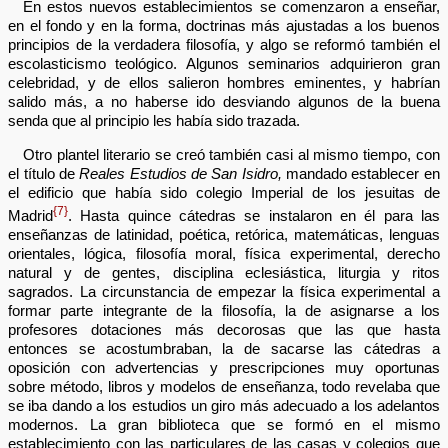
En estos nuevos establecimientos se comenzaron a enseñar,
en el fondo y en la forma, doctrinas más ajustadas a los buenos
principios de la verdadera filosofía, y algo se reformó también el
escolasticismo teológico. Algunos seminarios adquirieron gran
celebridad, y de ellos salieron hombres eminentes, y habrían
salido más, a no haberse ido desviando algunos de la buena
senda que al principio les había sido trazada.
Otro plantel literario se creó también casi al mismo tiempo, con
el título de
Reales Estudios de San Isidro,
mandado establecer en
el edificio que había sido colegio Imperial de los jesuitas de
{7}
Madrid
. Hasta quince cátedras se instalaron en él para las
enseñanzas de latinidad, poética, retórica, matemáticas, lenguas
orientales, lógica, filosofía moral, física experimental, derecho
natural y de gentes, disciplina eclesiástica, liturgia y ritos
sagrados. La circunstancia de empezar la física experimental a
formar parte integrante de la filosofía, la de asignarse a los
profesores dotaciones más decorosas que las que hasta
entonces se acostumbraban, la de sacarse las cátedras a
oposición con advertencias y prescripciones muy oportunas
sobre método, libros y modelos de enseñanza, todo revelaba que
se iba dando a los estudios un giro más adecuado a los adelantos
modernos. La gran biblioteca que se formó en el mismo
establecimiento con las particulares de las casas y colegios que