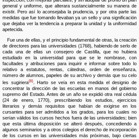
general y uniforme, que alterara sustancialmente su manera de
existir. Pero así lo aconsejaba la prudencia, y por otra parte las
medidas que fue tomando llevaban ya un sello y una significación
que dejaba ver la tendencia a preparar la unidad y la uniformidad
apetecida.
Fue una de ellas, y el principio fundamental de otras, la creación
de directores para las universidades (1768), habiendo de serlo de
cada una de ellas un consejero de Castilla, que no hubiera
estudiado en la universidad para que se le nombrase, con
facultades y atribuciones para inquirir e informar sobre todo lo
relativo a estatutos, rentas, cátedras, orden de enseñanza,
número de alumnos, papeles de su archivo y demás que su celo
{8}
les sugiriera
. Harto se veía en esta medida el designio de
concentrar la dirección de las escuelas en manos del gobierno
supremo del Estado. Antes de un año se expidió otra real cédula
(24 de enero, 1770), prescribiendo los estudios, ejercicios
literarios y demás requisitos que habían de exigirse en los
cursantes para ser admitidos a los grados, para los cuales no
serían válidos los cursos hechos fuera de las universidades; bien
que esta última disposición se alteró después, concediendo a
algunos seminarios y a otros colegios el derecho de incorporación
de los cursos en las universidades más próximas, bajo ciertas