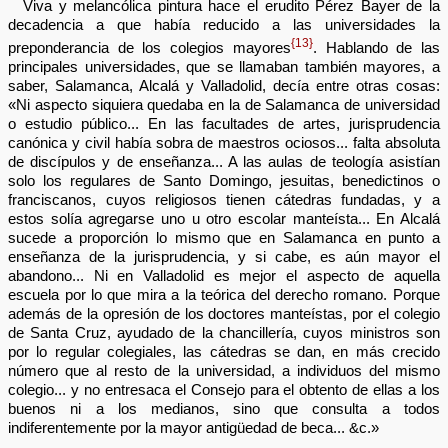
Viva y melancólica pintura hace el erudito Pérez Bayer de la
decadencia a que había reducido a las universidades la
{13}
preponderancia de los colegios mayores
. Hablando de las
principales universidades, que se llamaban también mayores, a
saber, Salamanca, Alcalá y Valladolid, decía entre otras cosas:
«Ni aspecto siquiera quedaba en la de Salamanca de universidad
o estudio público... En las facultades de artes, jurisprudencia
canónica y civil había sobra de maestros ociosos... falta absoluta
de discípulos y de enseñanza... A las aulas de teología asistían
solo los regulares de Santo Domingo, jesuitas, benedictinos o
franciscanos, cuyos religiosos tienen cátedras fundadas, y a
estos solía agregarse uno u otro escolar manteísta... En Alcalá
sucede a proporción lo mismo que en Salamanca en punto a
enseñanza de la jurisprudencia, y si cabe, es aún mayor el
abandono... Ni en Valladolid es mejor el aspecto de aquella
escuela por lo que mira a la teórica del derecho romano. Porque
además de la opresión de los doctores manteístas, por el colegio
de Santa Cruz, ayudado de la chancillería, cuyos ministros son
por lo regular colegiales, las cátedras se dan, en más crecido
número que al resto de la universidad, a individuos del mismo
colegio... y no entresaca el Consejo para el obtento de ellas a los
buenos ni a los medianos, sino que consulta a todos
indiferentemente por la mayor antigüedad de beca... &c.»