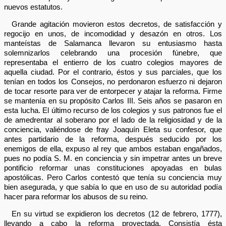
nuevos estatutos.
Grande agitación movieron estos decretos, de satisfacción y
regocijo en unos, de incomodidad y desazón en otros. Los
manteístas de Salamanca llevaron su entusiasmo hasta
solemnizarlos celebrando una procesión fúnebre, que
representaba el entierro de los cuatro colegios mayores de
aquella ciudad. Por el contrario, éstos y sus parciales, que los
tenían en todos los Consejos, no perdonaron esfuerzo ni dejaron
de tocar resorte para ver de entorpecer y atajar la reforma. Firme
se mantenía en su propósito Carlos III. Seis años se pasaron en
esta lucha. El último recurso de los colegios y sus patronos fue el
de amedrentar al soberano por el lado de la religiosidad y de la
conciencia, valiéndose de fray Joaquín Eleta su confesor, que
antes partidario de la reforma, después seducido por los
enemigos de ella, expuso al rey que ambos estaban engañados,
pues no podía S. M. en conciencia y sin impetrar antes un breve
pontificio reformar unas constituciones apoyadas en bulas
apostólicas. Pero Carlos contestó que tenía su conciencia muy
bien asegurada, y que sabía lo que en uso de su autoridad podía
hacer para reformar los abusos de su reino.
En su virtud se expidieron los decretos (12 de febrero, 1777),
llevando a cabo la reforma proyectada. Consistía ésta