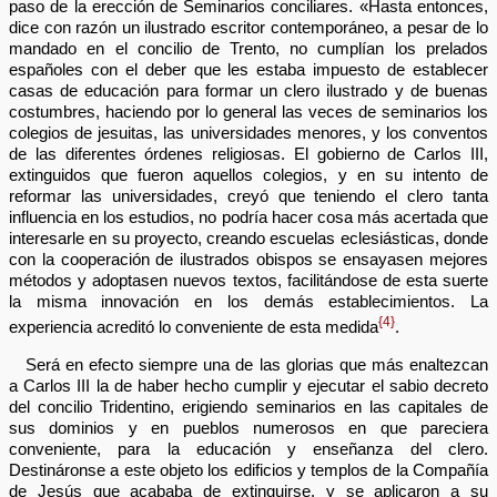
paso de la erección de Seminarios conciliares. «Hasta entonces,
dice con razón un ilustrado escritor contemporáneo, a pesar de lo
mandado en el concilio de Trento, no cumplían los prelados
españoles con el deber que les estaba impuesto de establecer
casas de educación para formar un clero ilustrado y de buenas
costumbres, haciendo por lo general las veces de seminarios los
colegios de jesuitas, las universidades menores, y los conventos
de las diferentes órdenes religiosas. El gobierno de Carlos III,
extinguidos que fueron aquellos colegios, y en su intento de
reformar las universidades, creyó que teniendo el clero tanta
influencia en los estudios, no podría hacer cosa más acertada que
interesarle en su proyecto, creando escuelas eclesiásticas, donde
con la cooperación de ilustrados obispos se ensayasen mejores
métodos y adoptasen nuevos textos, facilitándose de esta suerte
la misma innovación en los demás establecimientos. La
{4}
experiencia acreditó lo conveniente de esta medida
.
Será en efecto siempre una de las glorias que más enaltezcan
a Carlos III la de haber hecho cumplir y ejecutar el sabio decreto
del concilio Tridentino, erigiendo seminarios en las capitales de
sus dominios y en pueblos numerosos en que pareciera
conveniente, para la educación y enseñanza del clero.
Destináronse a este objeto los edificios y templos de la Compañía
de Jesús que acababa de extinguirse, y se aplicaron a su