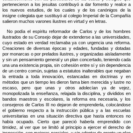
pertenecieron a los jesuitas contribuyó a dar fomento y realce a
los nuevos estudios, de los cuales y de los canónigos de la
insigne colegiata que sustituyó al colegio Imperial de la Compañía
salieron muchos varones ilustres en virtud y en letras.
No podía el espíritu reformador de Carlos y de los hombres
ilustrados de su Consejo dejar de extenderse a las universidades,
cuyo estado en verdad reclamaba ya con urgencia una reforma.
Creaciones de diversas épocas y edades, fundadas y dotadas
por monarcas o por prelados ilustres, y organizadas aisladamente
y sin un pensamiento general y un plan concertado, teniendo cada
una una existencia propia, sin cohesión entre sí y sin dependencia
de un centro común, sujetas a estatutos inalterables que negaban
la entrada a toda innovación, estancadas en doctrinas y en
métodos que un tiempo les dieron fama bien merecida y lustre no
escaso, pero que unas y otros adolecían ya de vejez,
monopolizada la enseñanza, relajada la disciplina, y divididos en
bandos maestros y escolares, la reforma era necesaria, y los
consejeros de Carlos III no dejaron de emprenderla, colocándose
el gobierno respecto a la instrucción pública y a las escuelas
universitarias en una situación directiva que hasta entonces no
había ocupado. Cierto que pareció haberla emprendido con
timidez, al ver que se limitó al principio a ejercer el derecho de
inspección, con mejoras parciales, y sin adoptar de pronto un plan