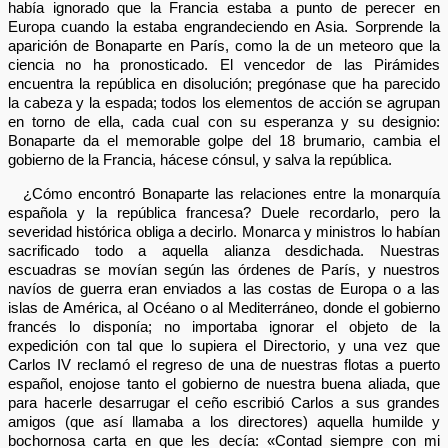
había ignorado que la Francia estaba a punto de perecer en
Europa cuando la estaba engrandeciendo en Asia. Sorprende la
aparición de Bonaparte en París, como la de un meteoro que la
ciencia no ha pronosticado. El vencedor de las Pirámides
encuentra la república en disolución; pregónase que ha parecido
la cabeza y la espada; todos los elementos de acción se agrupan
en torno de ella, cada cual con su esperanza y su designio:
Bonaparte da el memorable golpe del 18 brumario, cambia el
gobierno de la Francia, hácese cónsul, y salva la república.
¿Cómo encontró Bonaparte las relaciones entre la monarquía
española y la república francesa? Duele recordarlo, pero la
severidad histórica obliga a decirlo. Monarca y ministros lo habían
sacrificado todo a aquella alianza desdichada. Nuestras
escuadras se movían según las órdenes de París, y nuestros
navíos de guerra eran enviados a las costas de Europa o a las
islas de América, al Océano o al Mediterráneo, donde el gobierno
francés lo disponía; no importaba ignorar el objeto de la
expedición con tal que lo supiera el Directorio, y una vez que
Carlos IV reclamó el regreso de una de nuestras flotas a puerto
español, enojose tanto el gobierno de nuestra buena aliada, que
para hacerle desarrugar el ceño escribió Carlos a sus grandes
amigos (que así llamaba a los directores) aquella humilde y
bochornosa carta en que les decía: «Contad siempre con mi