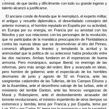
criminal, de que tardía y difícilmente con todo su grande ingenio y
talento alcanzó a justificarse.
El anciano conde de Aranda que le reemplazó, el experto militar,
el antiguo y resuelto diplomático, el desenfadado consejero del
anterior monarca, el hombre reputado en España por su actividad,
en Europa por su energía, en Francia por su amistad con los
filósofos y por sus relaciones con los personajes de la revolución,
que no participaba de la maniática preocupación de Floridablanca
contra las nuevas ideas que se desenvolvían al otro del Pirineo,
comenzó aflojando la tirantez y templando la acritud y la
animosidad que la política de su antecesor había producido entre
las dos naciones. Ambas fundaron en él esperanzas de buena
armonía. Pero monárquico, aunque liberal; no enemigo de las
reformas, pero más amigo del orden; libre y avanzado en ideas,
pero hombre de gobierno; ante el espectáculo de los horribles
desmanes de junio y agosto de 92 en Francia, ante las
sangrientas catástrofes de las Tullerías, de los Campos Elíseos y
de la Asamblea, ante el desenfreno salvaje de las turbas, ante el
ministerio del terrible Danton, ante las feroces venganzas de
Marat y Robespierre, ante el desbordamiento arrasador del
torrente revolucionario, el ministro impertérrito de otros tiempos se
estremece y tiembla, teme por Francia y por España, teme por
Luis XVI y por Carlos IV, teme por la monarquía y por la sociedad,