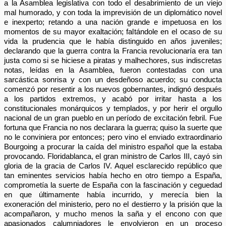
a la Asamblea legislativa con todo el desabrimiento de un viejo
mal humorado, y con toda la imprevisión de un diplomático novel
e inexperto; retando a una nación grande e impetuosa en los
momentos de su mayor exaltación; faltándole en el ocaso de su
vida la prudencia que le había distinguido en años juveniles;
declarando que la guerra contra la Francia revolucionaría era tan
justa como si se hiciese a piratas y malhechores, sus indiscretas
notas, leídas en la Asamblea, fueron contestadas con una
sarcástica sonrisa y con un desdeñoso acuerdo; su conducta
comenzó por resentir a los nuevos gobernantes, indignó después
a los partidos extremos, y acabó por irritar hasta a los
constitucionales monárquicos y templados, y por herir el orgullo
nacional de un gran pueblo en un período de excitación febril. Fue
fortuna que Francia no nos declarara la guerra; quiso la suerte que
no le conviniera por entonces; pero vino el enviado extraordinario
Bourgoing a procurar la caída del ministro español que la estaba
provocando. Floridablanca, el gran ministro de Carlos III, cayó sin
gloria de la gracia de Carlos IV. Aquel esclarecido repúblico que
tan eminentes servicios había hecho en otro tiempo a España,
comprometía la suerte de España con la fascinación y ceguedad
en que últimamente había incurrido, y merecía bien la
exoneración del ministerio, pero no el destierro y la prisión que la
acompañaron, y mucho menos la saña y el encono con que
apasionados calumniadores le envolvieron en un proceso