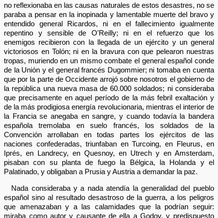
no reflexionaba en las causas naturales de estos desastres, no se
paraba a pensar en la inopinada y lamentable muerte del bravo y
entendido general Ricardos, ni en el fallecimiento igualmente
repentino y sensible de O'Reilly; ni en el refuerzo que los
enemigos recibieron con la llegada de un ejército y un general
victoriosos en Tolón; ni en la bravura con que pelearon nuestras
tropas, muriendo en un mismo combate el general español conde
de la Unión y el general francés Dugommier; ni tomaba en cuenta
que por la parte de Occidente arrojó sobre nosotros el gobierno de
la república una nueva masa de 60.000 soldados; ni consideraba
que precisamente en aquel período de la más febril exaltación y
de la más prodigiosa energía revolucionaria, mientras el interior de
la Francia se anegaba en sangre, y cuando todavía la bandera
española tremolaba en suelo francés, los soldados de la
Convención arrollaban en todas partes los ejércitos de las
naciones confederadas, triunfaban en Turcoing, en Fleurus, en
Iprés, en Landrecy, en Quesnoy, en Utrech y en Amsterdam,
pisaban con su planta de fuego la Bélgica, la Holanda y el
Palatinado, y obligaban a Prusia y Austria a demandar la paz.
Nada consideraba y a nada atendía la generalidad del pueblo
español sino al resultado desastroso de la guerra, a los peligros
que amenazaban y a las calamidades que la podrían seguir:
miraba como autor y causante de ella a Godoy, y predispuesto