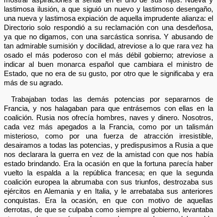
lastimosa ilusión, a que siguió un nuevo y lastimoso desengaño,
una nueva y lastimosa expiación de aquella imprudente alianza: el
Directorio solo respondió a su reclamación con una desdeñosa,
ya que no digamos, con una sarcástica sonrisa. Y abusando de
tan admirable sumisión y docilidad, atreviose a lo que rara vez ha
osado el más poderoso con el más débil gobierno; atreviose a
indicar al buen monarca español que cambiara el ministro de
Estado, que no era de su gusto, por otro que le significaba y era
más de su agrado.
Trabajaban todas las demás potencias por separarnos de
Francia, y nos halagaban para que entrásemos con ellas en la
coalición. Rusia nos ofrecía hombres, naves y dinero. Nosotros,
cada vez más apegados a la Francia, como por un talismán
misterioso, como por una fuerza de atracción irresistible,
desairamos a todas las potencias, y predispusimos a Rusia a que
nos declarara la guerra en vez de la amistad con que nos había
estado brindando. Era la ocasión en que la fortuna parecía haber
vuelto la espalda a la república francesa; en que la segunda
coalición europea la abrumaba con sus triunfos, destrozaba sus
ejércitos en Alemania y en Italia, y le arrebataba sus anteriores
conquistas. Era la ocasión, en que con motivo de aquellas
derrotas, de que se culpaba como siempre al gobierno, levantaba