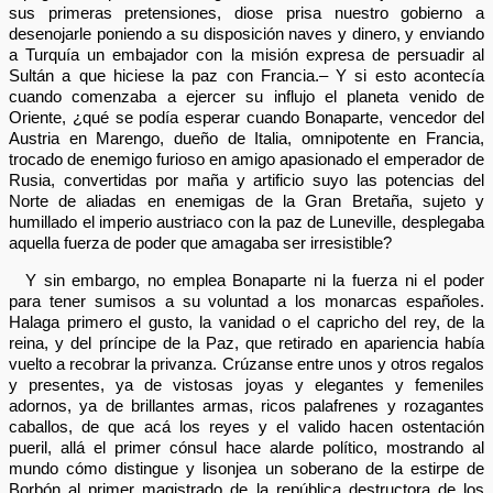
sus primeras pretensiones, diose prisa nuestro gobierno a
desenojarle poniendo a su disposición naves y dinero, y enviando
a Turquía un embajador con la misión expresa de persuadir al
Sultán a que hiciese la paz con Francia.– Y si esto acontecía
cuando comenzaba a ejercer su influjo el planeta venido de
Oriente, ¿qué se podía esperar cuando Bonaparte, vencedor del
Austria en Marengo, dueño de Italia, omnipotente en Francia,
trocado de enemigo furioso en amigo apasionado el emperador de
Rusia, convertidas por maña y artificio suyo las potencias del
Norte de aliadas en enemigas de la Gran Bretaña, sujeto y
humillado el imperio austriaco con la paz de Luneville, desplegaba
aquella fuerza de poder que amagaba ser irresistible?
Y sin embargo, no emplea Bonaparte ni la fuerza ni el poder
para tener sumisos a su voluntad a los monarcas españoles.
Halaga primero el gusto, la vanidad o el capricho del rey, de la
reina, y del príncipe de la Paz, que retirado en apariencia había
vuelto a recobrar la privanza. Crúzanse entre unos y otros regalos
y presentes, ya de vistosas joyas y elegantes y femeniles
adornos, ya de brillantes armas, ricos palafrenes y rozagantes
caballos, de que acá los reyes y el valido hacen ostentación
pueril, allá el primer cónsul hace alarde político, mostrando al
mundo cómo distingue y lisonjea un soberano de la estirpe de
Borbón al primer magistrado de la república destructora de los