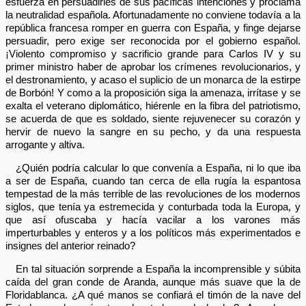
esfuerza en persuadirles de sus pacíficas intenciones y proclama
la neutralidad española. Afortunadamente no conviene todavía a la
república francesa romper en guerra con España, y finge dejarse
persuadir, pero exige ser reconocida por el gobierno español.
¡Violento compromiso y sacrificio grande para Carlos IV y su
primer ministro haber de aprobar los crímenes revolucionarios, y
el destronamiento, y acaso el suplicio de un monarca de la estirpe
de Borbón! Y como a la proposición siga la amenaza, irrítase y se
exalta el veterano diplomático, hiérenle en la fibra del patriotismo,
se acuerda de que es soldado, siente rejuvenecer su corazón y
hervir de nuevo la sangre en su pecho, y da una respuesta
arrogante y altiva.
¿Quién podría calcular lo que convenía a España, ni lo que iba
a ser de España, cuando tan cerca de ella rugía la espantosa
tempestad de la más terrible de las revoluciones de los modernos
siglos, que tenía ya estremecida y conturbada toda la Europa, y
que así ofuscaba y hacía vacilar a los varones más
imperturbables y enteros y a los políticos más experimentados e
insignes del anterior reinado?
En tal situación sorprende a España la incomprensible y súbita
caída del gran conde de Aranda, aunque más suave que la de
Floridablanca. ¿A qué manos se confiará el timón de la nave del