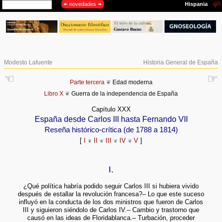
Modesto Lafuente
Historia General de España
☜
☞
Parte tercera
❦
Edad moderna
Libro X
❦
Guerra de la independencia de España
Capítulo XXX
España desde Carlos III hasta Fernando VII
Reseña histórico-crítica (de 1788 a 1814)
[
I
II
III
IV
V
]
❦
❦
❦
❦
I.
¿Qué política habría podido seguir Carlos III si hubiera vivido
después de estallar la revolución francesa?– Lo que este suceso
influyó en la conducta de los dos ministros que fueron de Carlos
III y siguieron siéndolo de Carlos IV.– Cambio y trastorno que
causó en las ideas de Floridablanca.– Turbación, proceder