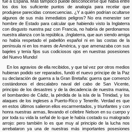
fue a España. Mas tampoco puede desconocerse que había entre
los dos los suficiente puntos de analogía para recelar que
produjese parecidas consecuencias. ¿Y a quién podrían ocultarse
algunos de sus más inmediatos peligros? No era menester ser
hombre de Estado para calcular que habiendo visto la Inglaterra
con disgusto nuestra paz con Francia, no habría de perdonarnos
nuestra alianza con la república. ¡Inglaterra, que aun siendo amiga
no había respetado el pabellón español ni en las costas de la
península ni en los mares de América, y que amenazaba con sus
bajeles y tenía fijos sus codiciosos ojos en nuestras posesiones
del Nuevo Mundo!
En los agravios de ella recibidos, y que tal vez por otros medios
hubieran podido ser reparados, fundó el nuevo príncipe de la Paz
su declaración de guerra a la Gran Bretaña: guerra que comenzó
costándonos el descalabro naval del cabo de San Vicente,
principio de los desastres y de la decadencia de nuestra marina,
el bombardeo de Cádiz, la pérdida de la isla de la Trinidad, y los
ataques de los ingleses a Puerto-Rico y Tenerife. Verdad es que
en estos últimos salieron ellos escarmentados, y triunfantes y con
honra nuestras armas, llevando el célebre Nelson en su cuerpo y
por toda su vida la señal de lo que le había costado su malogrado
arrojo: pero también lo es que muy al principio de la lucha nos
arrebataron ya una de nuestras más importantes posesiones