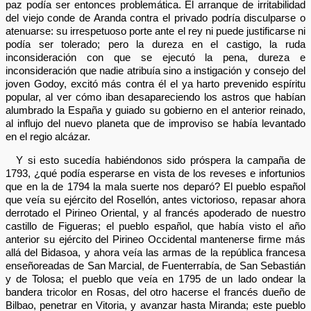
paz podía ser entonces problemática. El arranque de irritabilidad
del viejo conde de Aranda contra el privado podría disculparse o
atenuarse: su irrespetuoso porte ante el rey ni puede justificarse ni
podía ser tolerado; pero la dureza en el castigo, la ruda
inconsideración con que se ejecutó la pena, dureza e
inconsideración que nadie atribuía sino a instigación y consejo del
joven Godoy, excitó más contra él el ya harto prevenido espíritu
popular, al ver cómo iban desapareciendo los astros que habían
alumbrado la España y guiado su gobierno en el anterior reinado,
al influjo del nuevo planeta que de improviso se había levantado
en el regio alcázar.
Y si esto sucedía habiéndonos sido próspera la campaña de
1793, ¿qué podía esperarse en vista de los reveses e infortunios
que en la de 1794 la mala suerte nos deparó? El pueblo español
que veía su ejército del Rosellón, antes victorioso, repasar ahora
derrotado el Pirineo Oriental, y al francés apoderado de nuestro
castillo de Figueras; el pueblo español, que había visto el año
anterior su ejército del Pirineo Occidental mantenerse firme más
allá del Bidasoa, y ahora veía las armas de la república francesa
enseñoreadas de San Marcial, de Fuenterrabía, de San Sebastián
y de Tolosa; el pueblo que veía en 1795 de un lado ondear la
bandera tricolor en Rosas, del otro hacerse el francés dueño de
Bilbao, penetrar en Vitoria, y avanzar hasta Miranda; este pueblo