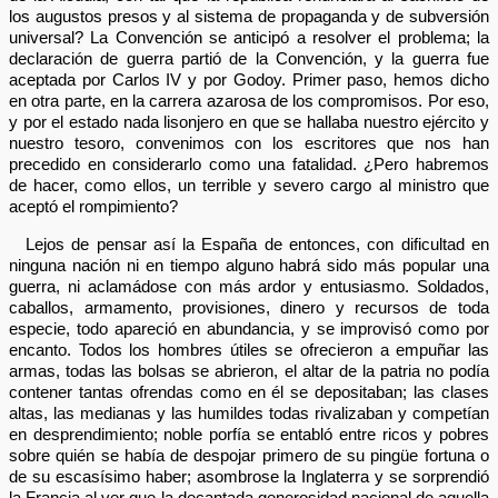
los augustos presos y al sistema de propaganda y de subversión
universal? La Convención se anticipó a resolver el problema; la
declaración de guerra partió de la Convención, y la guerra fue
aceptada por Carlos IV y por Godoy. Primer paso, hemos dicho
en otra parte, en la carrera azarosa de los compromisos. Por eso,
y por el estado nada lisonjero en que se hallaba nuestro ejército y
nuestro tesoro, convenimos con los escritores que nos han
precedido en considerarlo como una fatalidad. ¿Pero habremos
de hacer, como ellos, un terrible y severo cargo al ministro que
aceptó el rompimiento?
Lejos de pensar así la España de entonces, con dificultad en
ninguna nación ni en tiempo alguno habrá sido más popular una
guerra, ni aclamádose con más ardor y entusiasmo. Soldados,
caballos, armamento, provisiones, dinero y recursos de toda
especie, todo apareció en abundancia, y se improvisó como por
encanto. Todos los hombres útiles se ofrecieron a empuñar las
armas, todas las bolsas se abrieron, el altar de la patria no podía
contener tantas ofrendas como en él se depositaban; las clases
altas, las medianas y las humildes todas rivalizaban y competían
en desprendimiento; noble porfía se entabló entre ricos y pobres
sobre quién se había de despojar primero de su pingüe fortuna o
de su escasísimo haber; asombrose la Inglaterra y se sorprendió
la Francia al ver que la decantada generosidad nacional de aquella