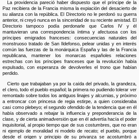
La providencia pareció haber dispuesto que el príncipe de la
Paz recibiera de la Francia misma la expiación del desacierto de
su alianza con la república. El Directorio no le perdonó su guerra
anterior, ni creyó nunca en la sinceridad de su reciente amistad. El
Directorio tampoco podía perdonarle que Carlos IV y él
mantuvieran una correspondencia íntima y afectuosa con los
príncipes emigrados franceses: consecuencias naturales del
monstruoso tratado de San Ildefonso, pelear unidas y en interés
común las fuerzas de la monárquica España y las de la Francia
republicana, mantener los monarcas españoles relaciones
estrechas con los príncipes franceses que la revolución había
expulsado, con esperanza de devolverles el trono que habían
perdido.
Cierto que trabajaban ya por la caída del privado, la grandeza,
el clero, todo el pueblo español; la primera no pudiendo tolerar ver
remontado sobre todos los antiguos linajes y alcurnias, y próximo
a entroncar con princesa de regia estirpe, a quien consideraba
casi como plebeyo; el segundo ofendido de la tendencia que en él
había observado a rebajar la influencia y preponderancia de la
clase, y de cierta animadversión que en él advertía hacía el poder
inquisitorial, al propio tiempo que de sus costumbres, que no eran
ni ejemplo de moralidad ni modelo de recato; el pueblo, porque
desde el origen y principio de su privanza se acostumbró a