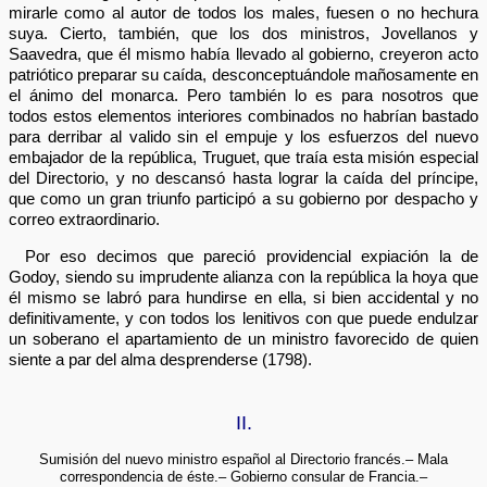
mirarle como al autor de todos los males, fuesen o no hechura
suya. Cierto, también, que los dos ministros, Jovellanos y
Saavedra, que él mismo había llevado al gobierno, creyeron acto
patriótico preparar su caída, desconceptuándole mañosamente en
el ánimo del monarca. Pero también lo es para nosotros que
todos estos elementos interiores combinados no habrían bastado
para derribar al valido sin el empuje y los esfuerzos del nuevo
embajador de la república, Truguet, que traía esta misión especial
del Directorio, y no descansó hasta lograr la caída del príncipe,
que como un gran triunfo participó a su gobierno por despacho y
correo extraordinario.
Por eso decimos que pareció providencial expiación la de
Godoy, siendo su imprudente alianza con la república la hoya que
él mismo se labró para hundirse en ella, si bien accidental y no
definitivamente, y con todos los lenitivos con que puede endulzar
un soberano el apartamiento de un ministro favorecido de quien
siente a par del alma desprenderse (1798).
II.
Sumisión del nuevo ministro español al Directorio francés.– Mala
correspondencia de éste.– Gobierno consular de Francia.–