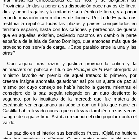
Provincias-Unidas a poner a su disposición doce navíos de línea,
diez y ocho fragatas y la mitad de su ejército de tierra, y a pagar
en indemnización cien millones de florines. Por la de España nos
restituía la república todas las plazas y países conquistados en
territorio español, hasta con los cañones y pertrechos de guerra
que en aquellas existían, cediendo nosotros en cambio la parte
española de la isla de Santo Domingo, que entonces más que de
provecho nos servía de carga. ¿Cabe paralelo entre la una y las
otras?
Con alguna más razón y justicia provocó la crítica y la
animadversión pública el título de
Príncipe de la Paz
otorgado al
ministro favorito en premio de aquel tratado: lo primero, por
creerse insigne anomalía galardonar así por un ajuste de paz al
mismo por cuyo consejo se había hecho la guerra, mientras el
consejero de la paz seguía relegado en un duro destierro: lo
segundo, por lo inusitado de la merced; que fue materia de
escándalo ver engalanado un súbdito con un título que nadie en
Castilla había llevado nunca que no llevara también en sus venas
sangre de regía estirpe. Así iba creciendo el odio popular contra el
valido.
La paz dio en el interior sus benéficos frutos. ¡Ojalá no hubiera
sido tan pasajera y efímera! O por mejor decir, ¡ojalá no se