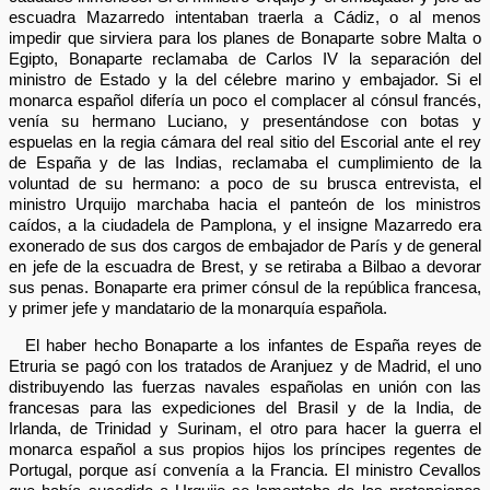
escuadra Mazarredo intentaban traerla a Cádiz, o al menos
impedir que sirviera para los planes de Bonaparte sobre Malta o
Egipto, Bonaparte reclamaba de Carlos IV la separación del
ministro de Estado y la del célebre marino y embajador. Si el
monarca español difería un poco el complacer al cónsul francés,
venía su hermano Luciano, y presentándose con botas y
espuelas en la regia cámara del real sitio del Escorial ante el rey
de España y de las Indias, reclamaba el cumplimiento de la
voluntad de su hermano: a poco de su brusca entrevista, el
ministro Urquijo marchaba hacia el panteón de los ministros
caídos, a la ciudadela de Pamplona, y el insigne Mazarredo era
exonerado de sus dos cargos de embajador de París y de general
en jefe de la escuadra de Brest, y se retiraba a Bilbao a devorar
sus penas. Bonaparte era primer cónsul de la república francesa,
y primer jefe y mandatario de la monarquía española.
El haber hecho Bonaparte a los infantes de España reyes de
Etruria se pagó con los tratados de Aranjuez y de Madrid, el uno
distribuyendo las fuerzas navales españolas en unión con las
francesas para las expediciones del Brasil y de la India, de
Irlanda, de Trinidad y Surinam, el otro para hacer la guerra el
monarca español a sus propios hijos los príncipes regentes de
Portugal, porque así convenía a la Francia. El ministro Cevallos