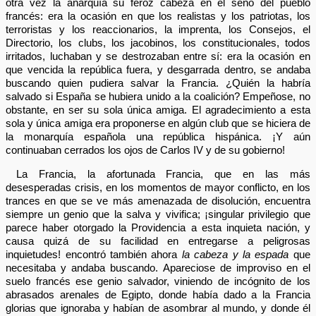
otra vez la anarquía su feroz cabeza en el seno del pueblo
francés: era la ocasión en que los realistas y los patriotas, los
terroristas y los reaccionarios, la imprenta, los Consejos, el
Directorio, los clubs, los jacobinos, los constitucionales, todos
irritados, luchaban y se destrozaban entre sí: era la ocasión en
que vencida la república fuera, y desgarrada dentro, se andaba
buscando quien pudiera salvar la Francia. ¿Quién la habría
salvado si España se hubiera unido a la coalición? Empeñose, no
obstante, en ser su sola única amiga. El agradecimiento a esta
sola y única amiga era proponerse en algún club que se hiciera de
la monarquía española una república hispánica. ¡Y aún
continuaban cerrados los ojos de Carlos IV y de su gobierno!
La Francia, la afortunada Francia, que en las más
desesperadas crisis, en los momentos de mayor conflicto, en los
trances en que se ve más amenazada de disolución, encuentra
siempre un genio que la salva y vivifica; ¡singular privilegio que
parece haber otorgado la Providencia a esta inquieta nación, y
causa quizá de su facilidad en entregarse a peligrosas
inquietudes! encontró también ahora
la cabeza y la espada
que
necesitaba y andaba buscando. Apareciose de improviso en el
suelo francés ese genio salvador, viniendo de incógnito de los
abrasados arenales de Egipto, donde había dado a la Francia
glorias que ignoraba y habían de asombrar al mundo, y donde él