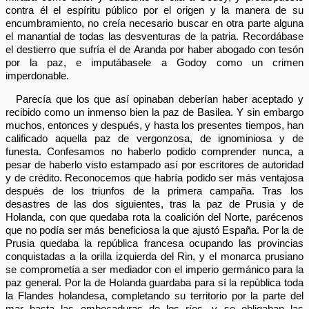
contra él el espíritu público por el origen y la manera de su
encumbramiento, no creía necesario buscar en otra parte alguna
el manantial de todas las desventuras de la patria. Recordábase
el destierro que sufría el de Aranda por haber abogado con tesón
por la paz, e imputábasele a Godoy como un crimen
imperdonable.
Parecía que los que así opinaban deberían haber aceptado y
recibido como un inmenso bien la paz de Basilea. Y sin embargo
muchos, entonces y después, y hasta los presentes tiempos, han
calificado aquella paz de vergonzosa, de ignominiosa y de
funesta. Confesamos no haberlo podido comprender nunca, a
pesar de haberlo visto estampado así por escritores de autoridad
y de crédito. Reconocemos que habría podido ser más ventajosa
después de los triunfos de la primera campaña. Tras los
desastres de las dos siguientes, tras la paz de Prusia y de
Holanda, con que quedaba rota la coalición del Norte, parécenos
que no podía ser más beneficiosa la que ajustó España. Por la de
Prusia quedaba la república francesa ocupando las provincias
conquistadas a la orilla izquierda del Rin, y el monarca prusiano
se comprometía a ser mediador con el imperio germánico para la
paz general. Por la de Holanda guardaba para sí la república toda
la Flandes holandesa, completando su territorio por la parte del
mar hasta las embocaduras de los ríos, y se obligaban las