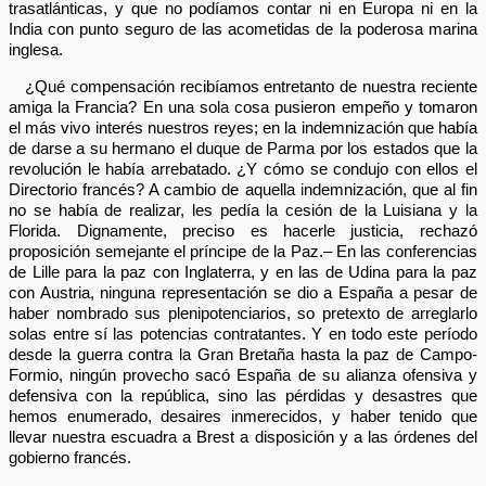
trasatlánticas, y que no podíamos contar ni en Europa ni en la
India con punto seguro de las acometidas de la poderosa marina
inglesa.
¿Qué compensación recibíamos entretanto de nuestra reciente
amiga la Francia? En una sola cosa pusieron empeño y tomaron
el más vivo interés nuestros reyes; en la indemnización que había
de darse a su hermano el duque de Parma por los estados que la
revolución le había arrebatado. ¿Y cómo se condujo con ellos el
Directorio francés? A cambio de aquella indemnización, que al fin
no se había de realizar, les pedía la cesión de la Luisiana y la
Florida. Dignamente, preciso es hacerle justicia, rechazó
proposición semejante el príncipe de la Paz.– En las conferencias
de Lille para la paz con Inglaterra, y en las de Udina para la paz
con Austria, ninguna representación se dio a España a pesar de
haber nombrado sus plenipotenciarios, so pretexto de arreglarlo
solas entre sí las potencias contratantes. Y en todo este período
desde la guerra contra la Gran Bretaña hasta la paz de Campo-
Formio, ningún provecho sacó España de su alianza ofensiva y
defensiva con la república, sino las pérdidas y desastres que
hemos enumerado, desaires inmerecidos, y haber tenido que
llevar nuestra escuadra a Brest a disposición y a las órdenes del
gobierno francés.