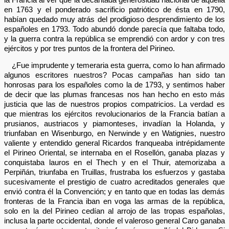
en 1763 y el ponderado sacrificio patriótico de ésta en 1790,
habían quedado muy atrás del prodigioso desprendimiento de los
españoles en 1793. Todo abundó donde parecía que faltaba todo,
y la guerra contra la república se emprendió con ardor y con tres
ejércitos y por tres puntos de la frontera del Pirineo.
¿Fue imprudente y temeraria esta guerra, como lo han afirmado
algunos escritores nuestros? Pocas campañas han sido tan
honrosas para los españoles como la de 1793, y sentimos haber
de decir que las plumas francesas nos han hecho en esto más
justicia que las de nuestros propios compatricios. La verdad es
que mientras los ejércitos revolucionarios de la Francia batían a
prusianos, austriacos y piamonteses, invadían la Holanda, y
triunfaban en Wisenburgo, en Nerwinde y en Watignies, nuestro
valiente y entendido general Ricardos franqueaba intrépidamente
el Pirineo Oriental, se internaba en el Rosellón, ganaba plazas y
conquistaba lauros en el Thech y en el Thuir, atemorizaba a
Perpiñán, triunfaba en Truillas, frustraba los esfuerzos y gastaba
sucesivamente el prestigio de cuatro acreditados generales que
envió contra él la Convención; y en tanto que en todas las demás
fronteras de la Francia iban en voga las armas de la república,
solo en la del Pirineo cedían al arrojo de las tropas españolas,
inclusa la parte occidental, donde el valeroso general Caro ganaba