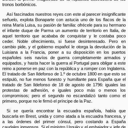
tronos borbónicos.
Así fascinados nuestros reyes con este al parecer insignificante
señuelo, explota Bonaparte con astucia uno de los flacos de la
reina María Luisa, su pasión de familia: ofrécele para su hermano
el infante duque de Parma un aumento de territorio en Italia, de
aquel territorio que acababa de conquistar y le costaba poco
ceder. Noble ofrecimiento, si fuese desinteresado. Pero en
cambio pide, y el gobierno español le otorga la devolución de la
Luisiana a la Francia, poner a su disposición en los puertos
españoles seis navíos de guerra completamente armados y
equipados, y hasta hacer la guerra al Portugal para obligar a este
reino a ponerse en paz con la república y a romper con Inglaterra.
El tratado de San Ildefonso de 1.º de octubre 1800 en que esto se
estipuló, no fue menos funesto y humillante para España que el
tratado de San Ildefonso de 18 de agosto de 1796: iguales las
protestas de adhesión, e iguales poco más o menos los
compromisos; pero el segundo no escandalizó tanto como el
primero, porque no le firmó el príncipe de la Paz.
Si se quería encontrar la escuadra española, había que
buscarla en Brest, unida y como atada a la escuadra francesa, y
a las órdenes del primer cónsul, pero costando a España
caudales inmensos. Si el ministro Urquijo y el embajador y jefe de