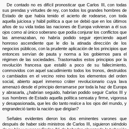
De contado no es difícil pronosticar que Carlos III, con todas
sus prendas y virtudes de rey, con todos los grandes hombres de
Estado de que había tenido el acierto de rodearse, con toda
aquella juiciosa y hábil política a que se debió que en los últimos
años de su vida todas las naciones de Europa volvieran a él sus
ojos como al único soberano que podía conjurar los conflictos que
las amenazaban, no habría podido seguir ejerciendo aquel
honroso ascendiente que le dio la atinada dirección de los
negocios públicos, con la prudente aplicación de los principios que
entonces servían de pauta y norma a los gobiernos para el
régimen de las sociedades. Trastornados estos principios por la
revolución francesa que estalló a poco de su fallecimiento,
conmovidos con aquel sacudimiento todos los tronos, destruidos
o cambiados en el vecino reino todos los elementos del orden
social, abierto aquel inmenso cráter revolucionario cuya lava
amenazó desde el principio derramarse por toda la haz de Europa
y abrasarla, ¿habrían seguido, habrían podido seguir Carlos III y
sus hombres de Estado aquella política sensata y firme, vigorosa
y desapasionada, que les dio tanto realce a los ojos del mundo, y
engrandeció tanto la nación que dirigían?
Señales evidentes dieron los dos eminentes varones que
después de haber sido ministros de Carlos III, siguieron siéndolo