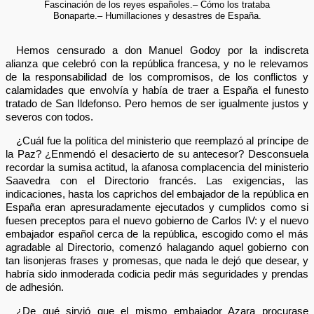
Fascinación de los reyes españoles.– Cómo los trataba
Bonaparte.– Humillaciones y desastres de España.
Hemos censurado a don Manuel Godoy por la indiscreta
alianza que celebró con la república francesa, y no le relevamos
de la responsabilidad de los compromisos, de los conflictos y
calamidades que envolvía y había de traer a España el funesto
tratado de San Ildefonso. Pero hemos de ser igualmente justos y
severos con todos.
¿Cuál fue la política del ministerio que reemplazó al príncipe de
la Paz? ¿Enmendó el desacierto de su antecesor? Desconsuela
recordar la sumisa actitud, la afanosa complacencia del ministerio
Saavedra con el Directorio francés. Las exigencias, las
indicaciones, hasta los caprichos del embajador de la república en
España eran apresuradamente ejecutados y cumplidos como si
fuesen preceptos para el nuevo gobierno de Carlos IV: y el nuevo
embajador español cerca de la república, escogido como el más
agradable al Directorio, comenzó halagando aquel gobierno con
tan lisonjeras frases y promesas, que nada le dejó que desear, y
habría sido inmoderada codicia pedir más seguridades y prendas
de adhesión.
¿De qué sirvió que el mismo embajador Azara procurase