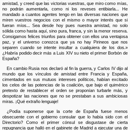
amistad, y creed que las victorias vuestras, que miro como mías,
no podrán aumentarla, como ni los reveses entibiarla... He
mandado a cuantos agentes tengo en las diversas naciones que
miren vuestros negocios con el mismo o mayor interés que si
fueran míos... Sea desde hoy pues nuestra amistad, no solo
sólida como hasta aquí, sino pura, franca, y sin la menor reserva.
Consigamos felices triunfos para obtener con ellos una ventajosa
paz, y el universo conozca que ya no hay Pirineos que nos
separen cuando se intente insultar a cualquiera de los dos.»
¿Habría podido decir más a Luis XIV su nieto el primer Borbón de
España?
En cambio Rusia nos declaró al fin la guerra, y Carlos IV dijo al
mundo que los vínculos de amistad entre Francia y España,
cimentados en sus mutuos intereses políticos, habían excitado
los celos de las potencias de la coalición, que bajo el quimérico
pretexto de restablecer el orden se proponían turbarle más, y
despotizar las naciones que no se prestaban a sus ambiciosas
miras. ¡Qué extraño lenguaje!
¿Podía suponerse que la corte de España fuese menos
obsecuente con el gobierno consular que lo había sido con el
Directorio? Como el primer cónsul se disgustase de cierta
repugnancia que halló en el gabinete de Madrid a ejecutar una de