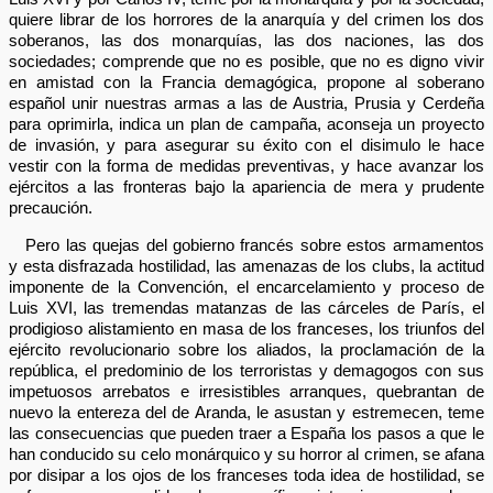
quiere librar de los horrores de la anarquía y del crimen los dos
soberanos, las dos monarquías, las dos naciones, las dos
sociedades; comprende que no es posible, que no es digno vivir
en amistad con la Francia demagógica, propone al soberano
español unir nuestras armas a las de Austria, Prusia y Cerdeña
para oprimirla, indica un plan de campaña, aconseja un proyecto
de invasión, y para asegurar su éxito con el disimulo le hace
vestir con la forma de medidas preventivas, y hace avanzar los
ejércitos a las fronteras bajo la apariencia de mera y prudente
precaución.
Pero las quejas del gobierno francés sobre estos armamentos
y esta disfrazada hostilidad, las amenazas de los clubs, la actitud
imponente de la Convención, el encarcelamiento y proceso de
Luis XVI, las tremendas matanzas de las cárceles de París, el
prodigioso alistamiento en masa de los franceses, los triunfos del
ejército revolucionario sobre los aliados, la proclamación de la
república, el predominio de los terroristas y demagogos con sus
impetuosos arrebatos e irresistibles arranques, quebrantan de
nuevo la entereza del de Aranda, le asustan y estremecen, teme
las consecuencias que pueden traer a España los pasos a que le
han conducido su celo monárquico y su horror al crimen, se afana
por disipar a los ojos de los franceses toda idea de hostilidad, se