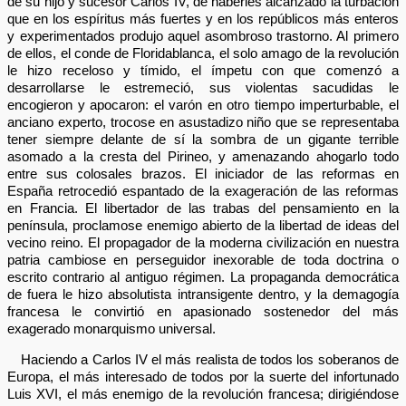
de su hijo y sucesor Carlos IV, de haberles alcanzado la turbación
que en los espíritus más fuertes y en los repúblicos más enteros
y experimentados produjo aquel asombroso trastorno. Al primero
de ellos, el conde de Floridablanca, el solo amago de la revolución
le hizo receloso y tímido, el ímpetu con que comenzó a
desarrollarse le estremeció, sus violentas sacudidas le
encogieron y apocaron: el varón en otro tiempo imperturbable, el
anciano experto, trocose en asustadizo niño que se representaba
tener siempre delante de sí la sombra de un gigante terrible
asomado a la cresta del Pirineo, y amenazando ahogarlo todo
entre sus colosales brazos. El iniciador de las reformas en
España retrocedió espantado de la exageración de las reformas
en Francia. El libertador de las trabas del pensamiento en la
península, proclamose enemigo abierto de la libertad de ideas del
vecino reino. El propagador de la moderna civilización en nuestra
patria cambiose en perseguidor inexorable de toda doctrina o
escrito contrario al antiguo régimen. La propaganda democrática
de fuera le hizo absolutista intransigente dentro, y la demagogía
francesa le convirtió en apasionado sostenedor del más
exagerado monarquismo universal.
Haciendo a Carlos IV el más realista de todos los soberanos de
Europa, el más interesado de todos por la suerte del infortunado
Luis XVI, el más enemigo de la revolución francesa; dirigiéndose