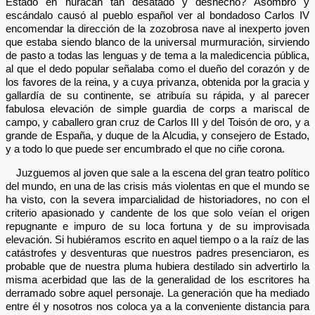
Estado en huracán tan desatado y deshecho? Asombro y
escándalo causó al pueblo español ver al bondadoso Carlos IV
encomendar la dirección de la zozobrosa nave al inexperto joven
que estaba siendo blanco de la universal murmuración, sirviendo
de pasto a todas las lenguas y de tema a la maledicencia pública,
al que el dedo popular señalaba como el dueño del corazón y de
los favores de la reina, y a cuya privanza, obtenida por la gracia y
gallardía de su continente, se atribuía su rápida, y al parecer
fabulosa elevación de simple guardia de corps a mariscal de
campo, y caballero gran cruz de Carlos III y del Toisón de oro, y a
grande de España, y duque de la Alcudia, y consejero de Estado,
y a todo lo que puede ser encumbrado el que no ciñe corona.
Juzguemos al joven que sale a la escena del gran teatro político
del mundo, en una de las crisis más violentas en que el mundo se
ha visto, con la severa imparcialidad de historiadores, no con el
criterio apasionado y candente de los que solo veían el origen
repugnante e impuro de su loca fortuna y de su improvisada
elevación. Si hubiéramos escrito en aquel tiempo o a la raíz de las
catástrofes y desventuras que nuestros padres presenciaron, es
probable que de nuestra pluma hubiera destilado sin advertirlo la
misma acerbidad que las de la generalidad de los escritores ha
derramado sobre aquel personaje. La generación que ha mediado
entre él y nosotros nos coloca ya a la conveniente distancia para