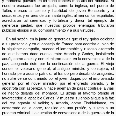
y mantenía puestos en territorio francés mas allá del Bidasoa. Si
nuestra escuadra fue arrojada, como la inglesa, del puerto de
Tolón, merced al talento y habilidad del joven Bonaparte y a
desaciertos y errores del almirante inglés, al menos los españoles
acreditaron tal serenidad y fortaleza y dieron tal ejemplo de
generosa piedad, que nuestros propios enemigos tributaron
públicos elogios a su comportamiento y a sus virtudes.
En tal sazón, en la junta de generales que el rey quiso celebrar
a su presencia y en el consejo de Estado para acordar el plan de
la siguiente campaña, sucede el lamentable y ruidoso altercado
de que hemos dado cuenta entre Aranda y Godoy, insistiendo
aquél, como antes y con el mismo calor, en la conveniencia de la
paz, abogando éste por la continuación de la guerra. El viejo
conde, el veterano general, el antiguo ministro y consejero, el
honrado pero adusto patricio, el franco pero desabrido aragonés,
no sufre verse contrariado por el joven duque, por el improvisado
general, por el novel ministro, por el engreído privado, y le
apostrofa con aspereza, y hace ademán de pasar contra él a vías
de hecho delante del monarca. El ultraje al favorito ofende al
favorecedor; el apacible Carlos IV muestra su enojo al que a la faz
del rey agravia al valido; y Aranda, como Floridablanca, es
desterrado de la corte, recluido en una prisión, y sujeto a un
proceso criminal. La cuestión de conveniencia de la guerra o de la