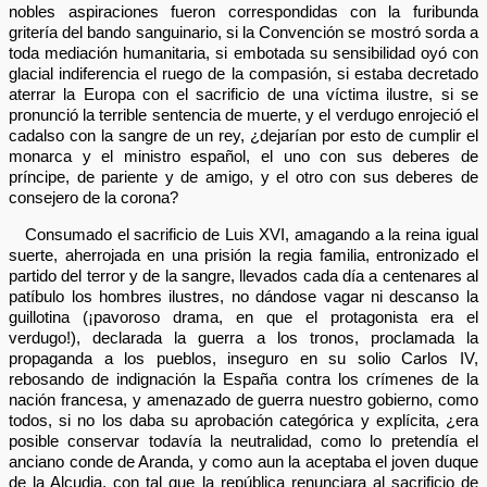
nobles aspiraciones fueron correspondidas con la furibunda
gritería del bando sanguinario, si la Convención se mostró sorda a
toda mediación humanitaria, si embotada su sensibilidad oyó con
glacial indiferencia el ruego de la compasión, si estaba decretado
aterrar la Europa con el sacrificio de una víctima ilustre, si se
pronunció la terrible sentencia de muerte, y el verdugo enrojeció el
cadalso con la sangre de un rey, ¿dejarían por esto de cumplir el
monarca y el ministro español, el uno con sus deberes de
príncipe, de pariente y de amigo, y el otro con sus deberes de
consejero de la corona?
Consumado el sacrificio de Luis XVI, amagando a la reina igual
suerte, aherrojada en una prisión la regia familia, entronizado el
partido del terror y de la sangre, llevados cada día a centenares al
patíbulo los hombres ilustres, no dándose vagar ni descanso la
guillotina (¡pavoroso drama, en que el protagonista era el
verdugo!), declarada la guerra a los tronos, proclamada la
propaganda a los pueblos, inseguro en su solio Carlos IV,
rebosando de indignación la España contra los crímenes de la
nación francesa, y amenazado de guerra nuestro gobierno, como
todos, si no los daba su aprobación categórica y explícita, ¿era
posible conservar todavía la neutralidad, como lo pretendía el
anciano conde de Aranda, y como aun la aceptaba el joven duque
de la Alcudia, con tal que la república renunciara al sacrificio de