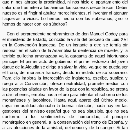
que ni nos abrase la proximidad, ni nos hiele el apartamiento del
calor que trasmiten a los ánimos los sucesos desastrosos. Deber
nuestro es ni fingir ni abultar merecimientos, ni inventar ni atenuar
flaquezas o vicios. Lo hemos hecho con los soberanos; ¿no lo
hemos de hacer con los súbditos?
Con el sorprendente nombramiento de don Manuel Godoy para
el ministerio de Estado, coincidió la vista del proceso de Luis XVI
en la Convención francesa. De un instante a otro se temía oír
resonar en el salón de la Asamblea la sentencia de muerte, y la
terrible guillotina amenazaba ya la garganta de aquel infortunado
príncipe. El primer acto de gobierno, el primer esfuerzo del joven
duque de la Alcudia se dirige a salvar la vida, ya que no pueda ser
el trono, del monarca francés, deudo inmediato de su soberano.
Para ello implora la intercesión de Inglaterra, escribe, suplica y
ruega a la Convención, ofrece neutralidad, promete mediar con
las potencias aliadas en favor de la paz con la república, se presta
a dar rehenes, emplea hasta el oro para intentar el soborno de los
montañeses y jacobinos. Hasta aquí, aparte del último medio,
cuya inmoralidad atenuaba la buena intención, nada hay en las
gestiones del ministro español que no sea plausible, que no sea
conforme a los sentimientos de humanidad, al principio
monárquico en general, a la conservación del trono de España, y
a las afecciones de la amistad, del deudo y de la sangre. Si tan