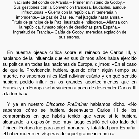
vacilante del conde de Aranda.– Primer ministerio de Godoy.–
Sus gestiones con la Convención francesa, laudables, aunque
infructuosas.– Guerra con la república, ni temeraria ni
imprudente.– La paz de Basilea, mal juzgada hasta ahora.–
Título de príncipe de la Paz, inusitado e indiscreto.– Alianza con
la república, funesto origen de desdichas para España.–
Ingratitud de Francia.– Caída de Godoy, merecida expiación de
sus errores.
En nuestra ojeada crítica sobre el reinado de Carlos III, y
hablando de la influencia que en sus últimos años había ejercido
su política en todas las naciones de Europa, dijimos: «En el caso
de que la Providencia hubiera querido diferir algún tiempo su
muerte, no sabemos ni es fácil adivinar cuánto y en qué sentido
hubiera podido influir en los grandes acontecimientos que en
Francia y en Europa sobrevinieron a poco de descender Carlos III
a la tumba.»
Y ya en nuestro
Discurso Preliminar
habíamos dicho. «No
sabemos cómo se hubiera desenvuelto Carlos III de los
compromisos en que habría tenido que verse si le hubiera
alcanzado la explosión que muy luego estalló del otro lado del
Pirineo. Fortuna fue para aquel monarca, y fatalidad para España,
el haber muerto en vísperas de aquel grande incendio.»