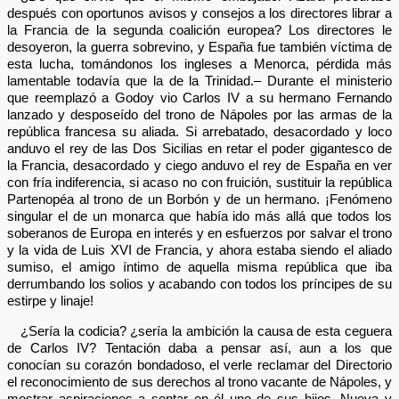
después con oportunos avisos y consejos a los directores librar a
la Francia de la segunda coalición europea? Los directores le
desoyeron, la guerra sobrevino, y España fue también víctima de
esta lucha, tomándonos los ingleses a Menorca, pérdida más
lamentable todavía que la de la Trinidad.– Durante el ministerio
que reemplazó a Godoy vio Carlos IV a su hermano Fernando
lanzado y desposeído del trono de Nápoles por las armas de la
república francesa su aliada. Si arrebatado, desacordado y loco
anduvo el rey de las Dos Sicilias en retar el poder gigantesco de
la Francia, desacordado y ciego anduvo el rey de España en ver
con fría indiferencia, si acaso no con fruición, sustituir la república
Partenopéa al trono de un Borbón y de un hermano. ¡Fenómeno
singular el de un monarca que había ido más allá que todos los
soberanos de Europa en interés y en esfuerzos por salvar el trono
y la vida de Luis XVI de Francia, y ahora estaba siendo el aliado
sumiso, el amigo íntimo de aquella misma república que iba
derrumbando los solios y acabando con todos los príncipes de su
estirpe y linaje!
¿Sería la codicia? ¿sería la ambición la causa de esta ceguera
de Carlos IV? Tentación daba a pensar así, aun a los que
conocían su corazón bondadoso, el verle reclamar del Directorio
el reconocimiento de sus derechos al trono vacante de Nápoles, y
mostrar aspiraciones a sentar en él uno de sus hijos. Nueva y