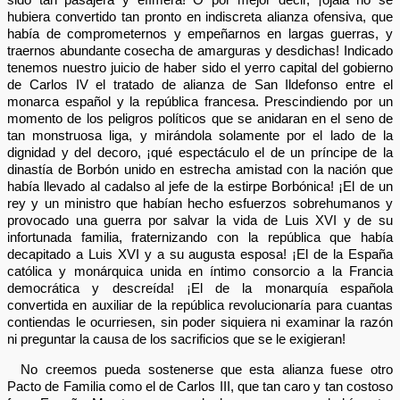
hubiera convertido tan pronto en indiscreta alianza ofensiva, que
había de comprometernos y empeñarnos en largas guerras, y
traernos abundante cosecha de amarguras y desdichas! Indicado
tenemos nuestro juicio de haber sido el yerro capital del gobierno
de Carlos IV el tratado de alianza de San Ildefonso entre el
monarca español y la república francesa. Prescindiendo por un
momento de los peligros políticos que se anidaran en el seno de
tan monstruosa liga, y mirándola solamente por el lado de la
dignidad y del decoro, ¡qué espectáculo el de un príncipe de la
dinastía de Borbón unido en estrecha amistad con la nación que
había llevado al cadalso al jefe de la estirpe Borbónica! ¡El de un
rey y un ministro que habían hecho esfuerzos sobrehumanos y
provocado una guerra por salvar la vida de Luis XVI y de su
infortunada familia, fraternizando con la república que había
decapitado a Luis XVI y a su augusta esposa! ¡El de la España
católica y monárquica unida en íntimo consorcio a la Francia
democrática y descreída! ¡El de la monarquía española
convertida en auxiliar de la república revolucionaría para cuantas
contiendas le ocurriesen, sin poder siquiera ni examinar la razón
ni preguntar la causa de los sacrificios que se le exigieran!
No creemos pueda sostenerse que esta alianza fuese otro
Pacto de Familia como el de Carlos III, que tan caro y tan costoso