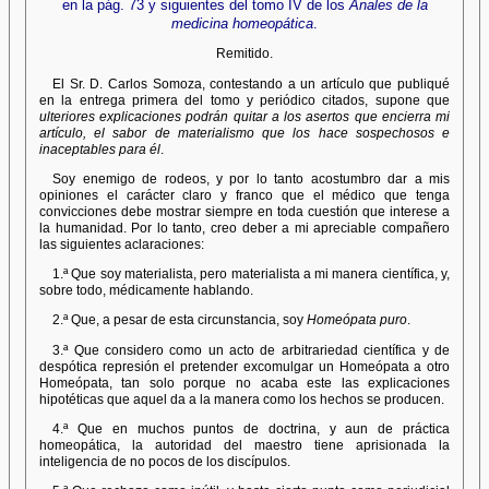
en la pág. 73 y siguientes del tomo IV de los
Anales de la
medicina homeopática
.
Remitido.
El Sr. D. Carlos Somoza, contestando a un artículo que publiqué
en la entrega primera del tomo y periódico citados, supone que
ulteriores explicaciones podrán quitar a los asertos que encierra mi
artículo, el sabor de materialismo que los hace sospechosos e
inaceptables para él
.
Soy enemigo de rodeos, y por lo tanto acostumbro dar a mis
opiniones el carácter claro y franco que el médico que tenga
convicciones debe mostrar siempre en toda cuestión que interese a
la humanidad. Por lo tanto, creo deber a mi apreciable compañero
las siguientes aclaraciones:
1.ª Que soy materialista, pero materialista a mi manera científica, y,
sobre todo, médicamente hablando.
2.ª Que, a pesar de esta circunstancia, soy
Homeópata puro
.
3.ª Que considero como un acto de arbitrariedad científica y de
despótica represión el pretender excomulgar un Homeópata a otro
Homeópata, tan solo porque no acaba este las explicaciones
hipotéticas que aquel da a la manera como los hechos se producen.
4.ª Que en muchos puntos de doctrina, y aun de práctica
homeopática, la autoridad del maestro tiene aprisionada la
inteligencia de no pocos de los discípulos.