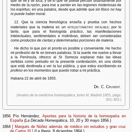
que se ve y se toca, y de lo que se puede percibir distintamente por
medio de la razón, para irse a perder en las regiones misteriosas de
los espíritus; en una palabra, desde que admite que
sin físico no hay
ni puede haber moral
.
12. Que la ciencia frenológica enseña y prueba con hechos
intelectámetro infalible
materiales que la materia es un
; por lo
tanto, que para el fisiologista práctico, las manifestaciones
intelectuales, sentimentales e instintivas, deben ser consideradas
como
productos de ciertas y determinadas porciones de materia
.
He dicho lo que por el pronto es posible y conveniente. He hecho
mi profesión de fe en breves palabras. Si la suerte me vuelve a llevar
a la Península, ofrezco al Sr. Somoza explanar más las ideas
vertidas como preludio en la presente contestación, en una obrita
que está destinada a ver la luz pública, y que estoy escribiendo
ex
profeso
en los momentos que puedo robar a mi práctica.
Habana 22 de abril de 1855.
Dr. C. Cruxent.
(
Anales de la medicina homeopática
, tomo IV, Madrid 1855, págs.
301-303.)
1856 Pío Hernández,
Apuntes para la historia de la homeopatía en
España
(
La Década Homeopática,
10, 20 y 30 mayo 1856.)
1864
[ Marqués de Núñez además de médico sin estudios y gran cruz
de Carlos III ]
(
La Iberia,
8 diciembre 1864.)