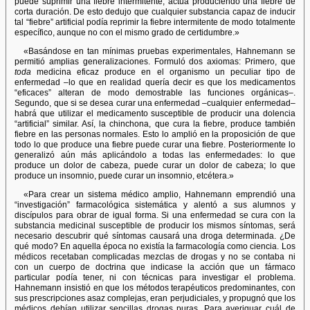
puede suprimir una fiebre intermitente, actúa produciendo una fiebre de
corta duración. De esto dedujo que cualquier substancia capaz de inducir
tal “fiebre” artificial podía reprimir la fiebre intermitente de modo totalmente
específico, aunque no con el mismo grado de certidumbre.»
«Basándose en tan mínimas pruebas experimentales, Hahnemann se
permitió amplias generalizaciones. Formuló dos axiomas: Primero, que
toda
medicina eficaz produce en el organismo un peculiar tipo de
enfermedad –lo que en realidad quería decir es que los medicamentos
“eficaces” alteran de modo demostrable las funciones orgánicas–.
Segundo, que si se desea curar una enfermedad –cualquier enfermedad–
habrá que utilizar el medicamento susceptible de producir una dolencia
“artificial” similar. Así, la chinchona, que cura la fiebre, produce también
fiebre en las personas normales. Esto lo amplió en la proposición de que
todo lo que produce una fiebre puede curar una fiebre. Posteriormente lo
generalizó aún más aplicándolo a todas las enfermedades: lo que
produce un dolor de cabeza, puede curar un dolor de cabeza; lo que
produce un insomnio, puede curar un insomnio, etcétera.»
«Para crear un sistema médico amplio, Hahnemann emprendió una
“investigación” farmacológica sistemática y alentó a sus alumnos y
discípulos para obrar de igual forma. Si una enfermedad se cura con la
substancia medicinal susceptible de producir los mismos síntomas, será
necesario descubrir qué síntomas causará una droga determinada. ¿De
qué modo? En aquella época no existía la farmacología como ciencia. Los
médicos recetaban complicadas mezclas de drogas y no se contaba ni
con un cuerpo de doctrina que indicase la acción que un fármaco
particular podía tener, ni con técnicas para investigar el problema.
Hahnemann insistió en que los métodos terapéuticos predominantes, con
sus prescripciones asaz complejas, eran perjudiciales, y propugnó que los
médicos debían utilizar sencillas drogas puras. Para averiguar cuál de