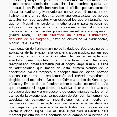
la más desacreditada de todas ellas. Los hombres que la han
introducido en España han vendido al público por una creación
añosa, un cadáver galvanizado por un ser vivo. Si me ocupo de
Hahnemann y en su doctrina como una cosa actual, es porque
actuales son sus adeptos y en especial los que en España, los
que en Madrid no perdonan medio alguno para esparcir su
adopción, más que entre los profesores y los alumnos de
medicina, entre los clientes poderosos en influencia y riqueza.»
(Pedro Mata, “
Espíritu filosófico de Samuel Hahnemann,
deducido de su biografía
”,
Examen crítico de la Homeopatía,
Madrid 1851, 1:479.)
«La negación de Hahnemann no es la duda de Sócrates, no es la
aplicación de la reflexión a la conciencia que produjo, por un lado
a Platón, y por otro a Aristóteles. No es el escepticismo
absoluto, pero hipotético y momentáneo de Descartes,
reemplazado inmediatamente por el
cogito, ergo sum
y la serie
de afirmaciones que nacen de esta primera verdad de la
conciencia. No es tampoco el escepticismo de Bacon, borrado
apenas nace, con la proclamación del método experimental
dirigido por el raciocinio. No es por último la crítica de Kant, cuyo
cálculo y límites de las facultades intelectuales no tendían más
que a derribar el dogmatismo, a señalar al espíritu humano su
verdadero destino y a enriquecerle de conocimientos reales en el
campo de la experiencia. La negación de Samuel Hahnemann es
absoluta, es permanente, incondicional; es una muerte sin
resurrección; es un escepticismo verdaderamente negativo; es
una negación que reduce a la nada todas las conquistas de
veinte y cinco siglos. No es una suposición dialéctica para
marchar por otra vía más acertada por el campo de la verdad; es