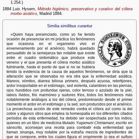
1:254.)
1884 Luis Hysern,
Método higiénico, preservativo y curativo del cólera
morbo asiático
, Madrid 1884.
Similia similibus curantur
«Quien haya presenciado, como yo he tenido
ocasión de presenciar en mi práctica los fenómenos
que ocasiona en el organismo vivo el
envenenamiento por el
arsénico
, habrá quedado
persuadido de la semejanza tan notable que existe
entre el cuadro sintomático que produce este
veneno y el que presenta el cólera morbo asiático
fulminante, hasta el punto de que si no se hubiera
tenido la evidencia de la causa de aquellos fenómenos, se diría que la
alteración que se observaba no era otra que la enfermedad asiática.
Mareos, vómitos, diarrea biliosa primero, después acuosa, retortijones,
ardor insoportable en el estómago, sed violenta, calambres en las piernas,
ojos hundidos con profundas ojeras, color terroso o azulado de la piel,
labios lívidos, frío marmóreo y sudores fríos, todos los fenómenos más
notablemente análogos a los del cólera, predominando desde el primer
momento el ardor en el estómago y la sed, son producidos por el
arsénico
.
La provechosa acción de este remedio contra el cólera así como la del
cobre y algunos otros que emplea la homeopatía en los diferentes citados
períodos de esta enfermedad, ha debido ser sospechada por los indios,
quienes en un libro de medicina titulado
Yugamuni Chintamani
, escrito en
sánscrito, aconsejan una receta para combatir esta enfermedad que
llaman sinanga, muy notable por la extraña mezcla de ingredientes de
que se compone, entre los cuales figura el
oropimente
(o sea el sulfuro