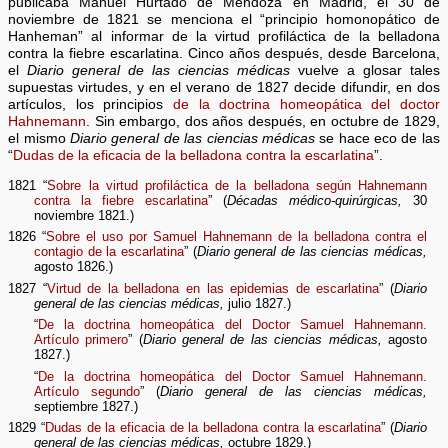
publicaba Manuel Hurtado de Mendoza en Madrid, el 30 de
noviembre de 1821 se menciona el “principio homonopático de
Hanheman” al informar de la virtud profiláctica de la belladona
contra la fiebre escarlatina. Cinco años después, desde Barcelona,
el
Diario general de las ciencias médicas
vuelve a glosar tales
supuestas virtudes, y en el verano de 1827 decide difundir, en dos
artículos, los principios
de la doctrina homeopática del doctor
Hahnemann
. Sin embargo, dos años después, en octubre de 1829,
el mismo
Diario general de las ciencias médicas
se hace eco de las
“
Dudas de la eficacia de la belladona contra la escarlatina
”.
1821 “
Sobre la virtud profiláctica de la belladona según Hahnemann
contra la fiebre escarlatina
” (
Décadas médico-quirúrgicas,
30
noviembre 1821.)
1826 “
Sobre el uso por Samuel Hahnemann de la belladona contra el
contagio de la escarlatina
” (
Diario general de las ciencias médicas,
agosto 1826.)
1827 “
Virtud de la belladona en las epidemias de escarlatina
” (
Diario
general de las ciencias médicas,
julio 1827.)
“
De la doctrina homeopática del Doctor Samuel Hahnemann.
Artículo primero
” (
Diario general de las ciencias médicas,
agosto
1827.)
“
De la doctrina homeopática del Doctor Samuel Hahnemann.
Artículo segundo
” (
Diario general de las ciencias médicas,
septiembre 1827.)
1829 “
Dudas de la eficacia de la belladona contra la escarlatina
” (
Diario
general de las ciencias médicas,
octubre 1829.)