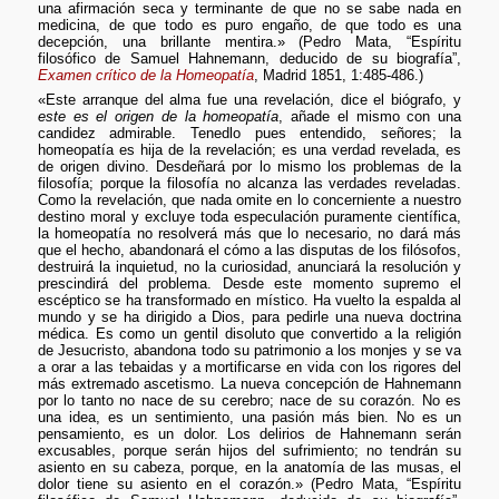
una afirmación seca y terminante de que no se sabe nada en
medicina, de que todo es puro engaño, de que todo es una
decepción, una brillante mentira.» (Pedro Mata, “Espíritu
filosófico de Samuel Hahnemann, deducido de su biografía”,
Examen crítico de la Homeopatía
, Madrid 1851, 1:485-486.)
«Este arranque del alma fue una revelación, dice el biógrafo, y
este es el origen de la homeopatía
, añade el mismo con una
candidez admirable. Tenedlo pues entendido, señores; la
homeopatía es hija de la revelación; es una verdad revelada, es
de origen divino. Desdeñará por lo mismo los problemas de la
filosofía; porque la filosofía no alcanza las verdades reveladas.
Como la revelación, que nada omite en lo concerniente a nuestro
destino moral y excluye toda especulación puramente científica,
la homeopatía no resolverá más que lo necesario, no dará más
que el hecho, abandonará el cómo a las disputas de los filósofos,
destruirá la inquietud, no la curiosidad, anunciará la resolución y
prescindirá del problema. Desde este momento supremo el
escéptico se ha transformado en místico. Ha vuelto la espalda al
mundo y se ha dirigido a Dios, para pedirle una nueva doctrina
médica. Es como un gentil disoluto que convertido a la religión
de Jesucristo, abandona todo su patrimonio a los monjes y se va
a orar a las tebaidas y a mortificarse en vida con los rigores del
más extremado ascetismo. La nueva concepción de Hahnemann
por lo tanto no nace de su cerebro; nace de su corazón. No es
una idea, es un sentimiento, una pasión más bien. No es un
pensamiento, es un dolor. Los delirios de Hahnemann serán
excusables, porque serán hijos del sufrimiento; no tendrán su
asiento en su cabeza, porque, en la anatomía de las musas, el
dolor tiene su asiento en el corazón.» (Pedro Mata, “Espíritu