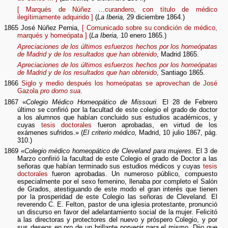
[ Marqués de Núñez …curandero, con título de médico
ilegítimamente adquirido ]
(
La Iberia,
29 diciembre 1864.)
1865 José Núñez Pernia,
[ Comunicado sobre su condición de médico,
marqués y homeópata ]
(
La Iberia,
10 enero 1865.)
Apreciaciones de los últimos esfuerzos hechos por los homeópatas
de Madrid y de los resultados que han obtenido
, Madrid 1865.
Apreciaciones de los últimos esfuerzos hechos por los homeópatas
de Madrid y de los resultados que han obtenido
, Santiago 1865.
1866
Siglo y medio después los homeópatas se aprovechan de José
Gazola
pro domo sua
.
1867 «
Colegio Médico Homeopático de Missouri.
El 28 de Febrero
último se confirió por la facultad de este colegio el grado de doctor
a los alumnos que habían concluido sus estudios académicos, y
cuyas
tesis doctorales
fueron aprobadas, en virtud de los
exámenes sufridos.» (
El criterio médico,
Madrid, 10 julio 1867, pág.
310.)
1869 «
Colegio médico homeopático de Cleveland para mujeres.
El 3 de
Marzo confirió la facultad de este Colegio el grado de Doctor a las
señoras que habían terminado sus estudios médicos y cuyas
tesis
doctorales
fueron aprobadas. Un numeroso público, compuesto
especialmente por el sexo femenino, llenaba por completo el Salón
de Grados, atestiguando de este modo el gran interés que tienen
por la prosperidad de este Colegio las señoras de Cleveland. El
reverendo C. E. Felton, pastor de una iglesia protestante, pronunció
un discurso en favor del adelantamiento social de la mujer. Felicitó
a las directoras y protectores del nuevo y próspero Colegio, y por
sus deseos en pro de un brillante porvenir para el mismo. Dijo que