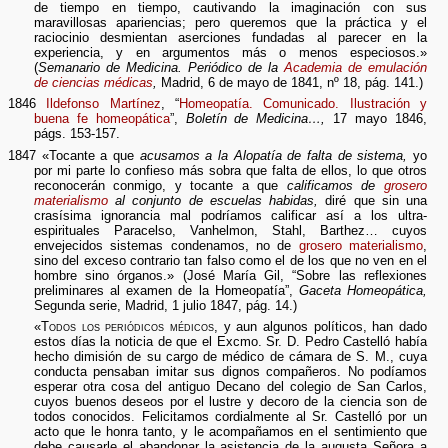
de tiempo en tiempo, cautivando la imaginación con sus
maravillosas apariencias; pero queremos que la práctica y el
raciocinio desmientan aserciones fundadas al parecer en la
experiencia, y en argumentos más o menos especiosos.»
(
Semanario de Medicina. Periódico de la
Academia de emulación
de ciencias médicas
,
Madrid, 6 de mayo de 1841, nº 18, pág. 141.)
1846
Ildefonso Martínez
, “
Homeopatía. Comunicado. Ilustración y
buena fe homeopática
”,
Boletín de Medicina…,
17 mayo 1846,
págs. 153-157.
1847 «Tocante a que
acusamos a la Alopatía de falta de sistema,
yo
por mi parte lo confieso más sobra que falta de ellos, lo que otros
reconocerán conmigo, y tocante a que
calificamos de
grosero
materialismo
al conjunto de escuelas habidas,
diré que sin una
crasísima ignorancia mal podríamos calificar así a los ultra-
espirituales Paracelso, Vanhelmon, Stahl, Barthez… cuyos
envejecidos sistemas condenamos, no de
grosero materialismo
,
sino del exceso contrario tan falso como el de los que no ven en el
hombre sino órganos.» (José María Gil, “Sobre las reflexiones
preliminares al examen de la Homeopatía”,
Gaceta Homeopática,
Segunda serie, Madrid, 1 julio 1847, pág. 14.)
«
Todos los periódicos médicos
, y aun algunos políticos, han dado
estos días la noticia de que el Excmo. Sr. D. Pedro Castelló había
hecho dimisión de su cargo de médico de cámara de S. M., cuya
conducta pensaban imitar sus dignos compañeros. No podíamos
esperar otra cosa del antiguo Decano del colegio de San Carlos,
cuyos buenos deseos por el lustre y decoro de la ciencia son de
todos conocidos. Felicitamos cordialmente al Sr. Castelló por un
acto que le honra tanto, y le acompañamos en el sentimiento que
debe causarle el abandonar la asistencia de la augusta Señora a