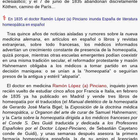
eclesiástico; y el 7 de junio de 1835 abandonan discretamente
Köthen, camino de París…
⚕
En 1835 el doctor Ramón López (a) Pinciano inunda España de literatura
homeopática en español
Tras quince años de noticias aisladas y rumores sobre
la nueva
medicina alemana
, en artículos en español o libros y revistas
extranjeras, sobre todo francesas, los médicos informados
advertían un crecimiento constante de presencia de la homeopatía,
quizá porque, mientras otras escuelas emergentes podían coexistir
en una misma tradición secular, el reformador protestante y masón
Hahnemann obligaba a los médicos a tomar partido en una
decisión maniquea: o se unían a la “
homeopatía
” o seguirían
presos de la antigua y estéril “
alopatía
”.
El doctor en medicina
Ramón López (a) Pinciano
, inquieto joven
recién vuelto de estudiar cinco años por Francia e Italia, en febrero
de 1835 ya ha publicado en Madrid y vende tres libros de
homeopatía por él traducidos (el
Manual dietético de la homeopatía
de Gerardo José María Bigel; la
Exposición de la doctrina médica
homeopática, u Organon del arte de curar
de Samuel Hahnemann;
y la
Carta sobre la homeopatía dirigida a los médicos franceses por
el Conde S. Des Guidi traducida y dedicada a los Profesores
Españoles por el Doctor López-Pinciano,
de Sebastián Cayetano
conde de Guidi), y unas semanas después asesora la primera
farmacia homeopática española, la de su amigo el licenciado