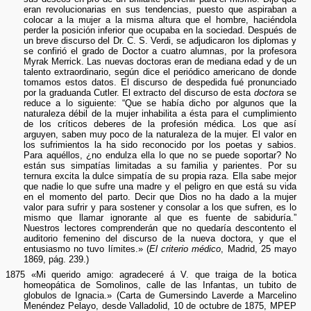
eran revolucionarias en sus tendencias, puesto que aspiraban a
colocar a la mujer a la misma altura que el hombre, haciéndola
perder la posición inferior que ocupaba en la sociedad. Después de
un breve discurso del Dr. C. S. Verdi, se adjudicaron los diplomas y
se confirió el grado de Doctor a cuatro alumnas, por la profesora
Myrak Merrick. Las nuevas doctoras eran de mediana edad y de un
talento extraordinario, según dice el periódico americano de donde
tomamos estos datos. El discurso de despedida fué pronunciado
por la graduanda Cutler. El extracto del discurso de esta
doctora
se
reduce a lo siguiente: “Que se había dicho por algunos que la
naturaleza débil de la mujer inhabilita a ésta para el cumplimiento
de los críticos deberes de la profesión médica. Los que así
arguyen, saben muy poco de la naturaleza de la mujer. El valor en
los sufrimientos la ha sido reconocido por los poetas y sabios.
Para aquéllos, ¿no endulza ella lo que no se puede soportar? No
están sus simpatías limitadas a su familia y parientes. Por su
ternura excita la dulce simpatía de su propia raza. Ella sabe mejor
que nadie lo que sufre una madre y el peligro en que está su vida
en el momento del parto. Decir que Dios no ha dado a la mujer
valor para sufrir y para sostener y consolar a los que sufren, es lo
mismo que llamar ignorante al que es fuente de sabiduría.”
Nuestros lectores comprenderán que no quedaría descontento el
auditorio femenino del discurso de la nueva doctora, y que el
entusiasmo no tuvo límites.» (
El criterio médico
, Madrid, 25 mayo
1869, pág. 239.)
1875 «Mi querido amigo: agradeceré á V. que traiga de la botica
homeopática de Somolinos, calle de las Infantas, un tubito de
globulos de Ignacia.» (Carta de Gumersindo Laverde a Marcelino
Menéndez Pelayo, desde Valladolid, 10 de octubre de 1875, MPEP