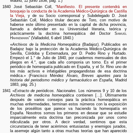
Madrid, 12 junio 1836, pág. 1.)
1840 José Sebastián Coll, “
Manifiesto. El presente contendrá en
bosquejo la conducta de la Academia Médico-Quirúrgica de Castilla
la Vieja
, y de su Socio corresponsal y Subdelegado D. José
Sebastián Coll, Médico titular decano de Toro, con motivo de
haberse este último presentado en la capital de dicha provincia,
llamado a defender en su Universidad literaria, teórica y
prácticamente la doctrina homeopática del Doctor
Samuel
Hahnemann
” (Valladolid, 6 abril 1840.)
«
Archivos de la Medicina Homeopática
(Badajoz). Publicados en
Badajoz bajo la protección de la Academia Médico-Quirúrgica de
Sevilla, Córdoba y Extremadura, por D. Pedro Rino y Hurtado.
Empezó el 1.° de Julio de 1840, por cuadernos mensuales de dos
pliegos en 4.°, que cada año componía un tomo. Es el primer
periódico de homeopatía publicado en España, y el Sr. Rino uno de
los más activos e infatigables propagandistas de esa doctrina
médica.» (Francisco Méndez Álvaro,
Breves apuntes para la
historia del periodismo médico y farmacéutico en España,
Madrid
1883, pág. 25.)
1841 «
Extracto de periódicos. Nacionales.
Los números 9 y 10 de los
Archivos de medicina homeopática
contienen […]. Últimamente
después de varios consejos para la práctica homeopática en
muchas enfermedades, terminan estos números con la exposición
de los prosélitos que parece va haciendo la homeopatía en
España. Nosotros somos los primeros en desear que se estudie
imparcialmente esta doctrina tan preconizada por unos como
ridiculizada por otros. A decir verdad, sentimos que esta
circunstancia de tener acérrimos entusiastas y enemigos jurados,
la asemeje algún tanto a otras muchas teorías que han aparecido