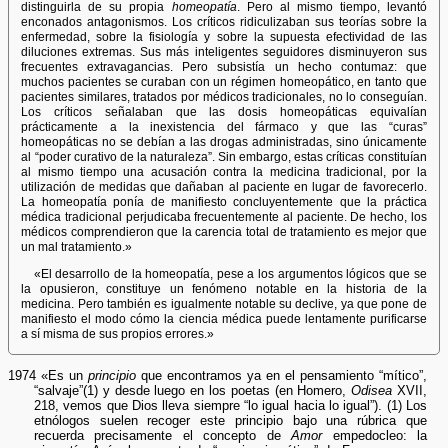
distinguirla de su propia
homeopatía
. Pero al mismo tiempo, levantó
enconados antagonismos. Los críticos ridiculizaban sus teorías sobre la
enfermedad, sobre la fisiología y sobre la supuesta efectividad de las
diluciones extremas. Sus más inteligentes seguidores disminuyeron sus
frecuentes extravagancias. Pero subsistía un hecho contumaz: que
muchos pacientes se curaban con un régimen homeopático, en tanto que
pacientes similares, tratados por médicos tradicionales, no lo conseguían.
Los críticos señalaban que las dosis homeopáticas equivalían
prácticamente a la inexistencia del fármaco y que las “curas”
homeopáticas no se debían a las drogas administradas, sino únicamente
al “poder curativo de la naturaleza”. Sin embargo, estas críticas constituían
al mismo tiempo una acusación contra la medicina tradicional, por la
utilización de medidas que dañaban al paciente en lugar de favorecerlo.
La homeopatía ponía de manifiesto concluyentemente que la práctica
médica tradicional perjudicaba frecuentemente al paciente. De hecho, los
médicos comprendieron que la carencia total de tratamiento es mejor que
un mal tratamiento.»
«El desarrollo de la homeopatía, pese a los argumentos lógicos que se
la opusieron, constituye un fenómeno notable en la historia de la
medicina. Pero también es igualmente notable su declive, ya que pone de
manifiesto el modo cómo la ciencia médica puede lentamente purificarse
a sí misma de sus propios errores.»
1974 «Es un
principio
que encontramos ya en el pensamiento “mítico”,
“salvaje”(1) y desde luego en los poetas (en Homero,
Odisea
XVII,
218, vemos que Dios lleva siempre “lo igual hacia lo igual”). (1) Los
etnólogos suelen recoger este principio bajo una rúbrica que
recuerda precisamente el concepto de
Amor
empedocleo: la