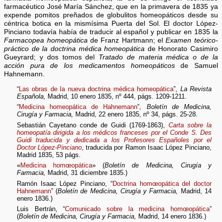
farmacéutico José María Sánchez, que en la primavera de 1835 ya
expende pomitos preñados de globulitos homeopáticos desde su
céntrica botica en la mismísima Puerta del Sol. El doctor López-
Pinciano todavía había de traducir al español y publicar en 1835 la
Farmacopea homeopática
de Franz Hartmann; el
Examen teórico-
práctico de la doctrina médica homeopática
de Honorato Casimiro
Gueyrard; y dos tomos del
Tratado de materia médica o de la
acción pura de los medicamentos homeopáticos
de Samuel
Hahnemann.
“
Las obras de la nueva doctrina médica homeopática
”,
La Revista
Española,
Madrid, 10 enero 1835, nº 444, págs. 1209-1211.
“
Medicina homeopática de Hahnemann
”,
Boletín de Medicina,
Cirugía y Farmacia,
Madrid, 22 enero 1835, nº 34, págs. 25-28.
Sebastián Cayetano conde de Guidi (1769-1863),
Carta sobre la
homeopatía dirigida a los médicos franceses por el Conde S. Des
Guidi traducida y dedicada a los Profesores Españoles por el
Doctor López-Pinciano
, traducida por Ramon Isaac López Pinciano,
Madrid 1835, 53 págs.
«
Medicina homœopática
» (
Boletín de Medicina, Cirugía y
Farmacia,
Madrid, 31 diciembre 1835.)
Ramón Isaac López Pinciano, “
Doctrina homœopática del doctor
Hahnemann
” (
Boletín de Medicina, Cirugía y Farmacia,
Madrid, 14
enero 1836.)
Luis Bertrán, “
Comunicado sobre la medicina homœopática
”
(
Boletín de Medicina, Cirugía y Farmacia,
Madrid, 14 enero 1836.)