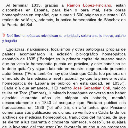
Al terminar 1835, gracias a
Ramón López-Pinciano
, están
disponibles en España, para bien o para mal, siete obras
homeopáticas en español, que suman 1.500 páginas y cuestan 108
reales de vellón; y, además, la botica homeopática de Sánchez en
la Puerta del Sol.
⚕
Neófitos homeópatas reivindican su prioridad y solera ante lo nuevo, antaño
y hogaño
Egolatrías, narcisismos, localismos y otras patologías propias de
paletos acompañaron la eclosión bibliográfico homeopática
española de 1835 (“Badajoz es la primera capital de nuestro suelo
que ha visto la homeopatía puesta en práctica, y este honor no se
le debe quitar”) y siguen latiendo en nuestro degenerado presente
autonómico (“Pero también hay que decir que Cádiz fue pionera en
el mundo de la medicina a nivel nacional, ya que la primera revista
homeopática de España se publicó en esta ciudad, en 1835”).
¡Cada día que amanece…! El neófito
José Sebastián Coll
, médico
titular en Toro (Zamora), iluminado homeópata converso tras haber
ejercido cuarenta años de alópata sin saberlo, mentirá
descaradamente en 1843 al asegurar que Pinciano publicó sus
traducciones en 1836 (“el año 35, un año antes que Pinciano
comenzase sus publicaciones dichas, se verificó en Cádiz la de los
archivos de medicina homeopática, traducidos del francés, de que
se dieron a luz cuarenta o cincuenta números, y cesó”), se quejará
de la juventud del traductor (“no favorecía mucho a los progresos