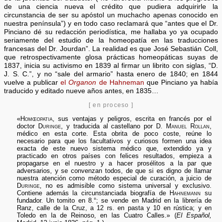
de una ciencia nueva el crédito que pudiera adquirirle la
circunstancia de ser su apóstol un muchacho apenas conocido en
nuestra península”) y en todo caso reclamará que “antes que el Dr.
Pinciano dé su redacción periodística, me hallaba yo ya ocupado
seriamente del estudio de la homeopatía en las traducciones
francesas del Dr. Jourdan”. La realidad es que José Sebastián Coll,
que retrospectivamente glosa prácticas homeopáticas suyas de
1837, inicia su activismo en 1839 al firmar un librito con siglas, “D.
J. S. C.”, y no “sale del armario” hasta enero de 1840; en 1844
vuelve a publicar
el
Organon
de Hahneman
que Pinciano ya había
traducido y editado nueve años antes, en 1835…
[ en proceso ]
«
Homœopatia
, sus ventajas y peligros, escrita en francés por el
doctor
Duringe
, y traducida al castellano por D.
Manuel Rollan
,
médico en esta corte. Esta obrita de poco coste, reúne lo
necesario para que los facultativos y curiosos formen una idea
exacta de este nuevo sistema médico que, extendido ya y
practicado en otros países con felices resultados, empieza a
propagarse en el nuestro y a hacer prosélitos a la par que
adversarios, y se convenzan todos, de que si es digno de llamar
nuestra atención como método especial de curación, a juicio de
Duringe,
no es admisible como sistema universal y exclusivo.
Contiene además la circunstanciada biografía de
Hahnemann
su
fundador. Un tomito en 8.°; se vende en Madrid en la librería de
Ranz, calle de la Cruz, a 12 rs. en pasta y 10 en rústica; y en
Toledo en la de Reinoso, en las Cuatro Calles.» (
El Español,