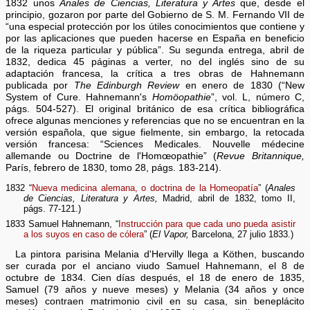
1832 unos
Anales de Ciencias, Literatura y Artes
que, desde el
principio, gozaron por parte del Gobierno de S. M. Fernando VII de
“una especial protección por los útiles conocimientos que contiene y
por las aplicaciones que pueden hacerse en España en beneficio
de la riqueza particular y pública”. Su segunda entrega, abril de
1832, dedica 45 páginas a verter, no del inglés sino de su
adaptación francesa, la crítica a tres obras de Hahnemann
publicada por
The Edinburgh Review
en enero de 1830 (“New
System of Cure. Hahnemann's
Homöopathie
”, vol. L, número C,
págs. 504-527). El original británico de esa crítica bibliográfica
ofrece algunas menciones y referencias que no se encuentran en la
versión española, que sigue fielmente, sin embargo, la retocada
versión francesa: “Sciences Medicales. Nouvelle médecine
allemande ou Doctrine de l'Homœopathie” (
Revue Britannique,
París, febrero de 1830, tomo 28, págs. 183-214).
1832 “
Nueva medicina alemana, o doctrina de la Homeopatía
” (
Anales
de Ciencias, Literatura y Artes,
Madrid, abril de 1832, tomo II,
págs. 77-121.)
1833 Samuel Hahnemann, “
Instrucción para que cada uno pueda asistir
a los suyos en caso de cólera
” (
El Vapor,
Barcelona, 27 julio 1833.)
La pintora parisina Melania d'Hervilly llega a Köthen, buscando
ser curada por el anciano viudo Samuel Hahnemann, el 8 de
octubre de 1834. Cien días después, el 18 de enero de 1835,
Samuel (79 años y nueve meses) y Melania (34 años y once
meses) contraen matrimonio civil en su casa, sin beneplácito