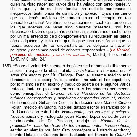
quien ha visto nacer, por cuyos días ha velado con tanto interés, y
de la que, y de su Real familia, ha recibido numerosos e
inequívocos testimonios de distinción y aprecio. ¡Ojalá sea cierto
que los demás médicos de cámara imitan el ejemplo de tan
venerable anciano! Nosotros, que apreciamos, cual se merecen, a
los que además de haber sido nuestros maestros, nos han
dispensado favores que jamás se olvidan, sentiríamos mucho, que
por un mal entendido celo comprometieran su reputación en tantos
años adquirida, y más aún que llegase una ocasión en que la
fuerza poderosa de las circunstancias les obligase a hacer el
peligroso y desairado papel de editores responsables.» (
La Verdad,
periódico de medicina y ciencias auxiliares
, Madrid, 1 noviembre
1847, n° 6, pág. 24.)
1850 «Sobre el valor del sistema hidropático se ha traducido libremente
al idioma español la obra titulada:
La hidropatía o curación por el
agua fría
escrito por Mr. Claridge. Pero el sistema médico más
dominante si se exceptúa el alopático, ha sido el homeopático y
por lo mismo se han escrito y traducido acerca de él algunos varios
tratados tanto en pro como en contra. A los primeros pertenecen,
como principales: el
Examen crítico filosófico de las doctrinas
médicas homeopáticas y alopáticas comparados entre sí,
original
del homeópata Sebastián Coll. La traducción que Manuel Ciriaco
Rollan, médico en Madrid, hizo del tratado escrito en francés por el
Dr. Duringe con este título:
Homeopatía, sus ventajas y peligros.
Nuestro paisano y malogrado joven Ramón López conocido con el
seudo-nombre de Dr. Pinciano, tradujo el
Manual de las
propiedades características de los medicamentos homeopáticos,
escrito en alemán por Jahr. Otro homeópata e ilustrado escritor y
literato Rafael de Cáceres tiene traducido del francés la
Guía del