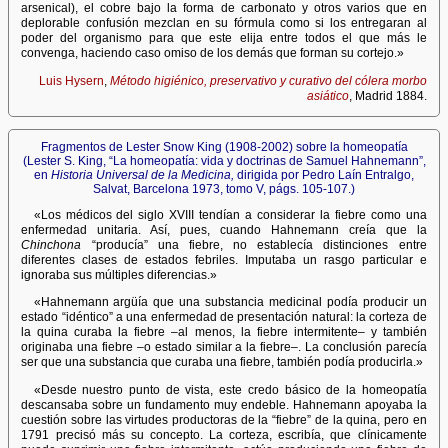
arsenical), el cobre bajo la forma de carbonato y otros varios que en
deplorable confusión mezclan en su fórmula como si los entregaran al
poder del organismo para que este elija entre todos el que más le
convenga, haciendo caso omiso de los demás que forman su cortejo.»
Luis Hysern
,
Método higiénico, preservativo y curativo del cólera morbo
asiático
, Madrid 1884.
Fragmentos de Lester Snow King (1908-2002) sobre la homeopatía
(Lester S. King, “La homeopatía: vida y doctrinas de Samuel Hahnemann”,
en
Historia Universal de la Medicina,
dirigida por Pedro Laín Entralgo,
Salvat, Barcelona 1973, tomo V, págs. 105-107.)
«Los médicos del siglo XVIII tendían a considerar la fiebre como una
enfermedad unitaria. Así, pues, cuando Hahnemann creía que la
Chinchona
“producía” una fiebre, no establecía distinciones entre
diferentes clases de estados febriles. Imputaba un rasgo particular e
ignoraba sus múltiples diferencias.»
«Hahnemann argüía que una substancia medicinal podía producir un
estado “idéntico” a una enfermedad de presentación natural: la corteza de
la quina curaba la fiebre –al menos, la fiebre intermitente– y también
originaba una fiebre –o estado similar a la fiebre–. La conclusión parecía
ser que una substancia que curaba una fiebre, también podía producirla.»
«Desde nuestro punto de vista, este credo básico de la homeopatía
descansaba sobre un fundamento muy endeble. Hahnemann apoyaba la
cuestión sobre las virtudes productoras de la “fiebre” de la quina, pero en
1791 precisó más su concepto. La corteza, escribía, que clínicamente