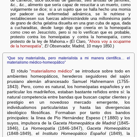
de carneros, doce docenas de gallinas, seis arrobas de jamones,
&c., &c., alimento que sería capaz de resucitar a un muerto, como
vulgarmente se dice; si a un sujeto que se halla hecho una momia
por padecer una enfermedad adinámica, se le nutriese y
restableciesen sus fuerzas administrándole una millonésima parte
de grano de dicha gelatina disuelta en una gran cuba de agua, dada
a cucharaditas, desde luego digo que creería en la homeopatía
como creo en Jesucristo, pero si no lo verifican que es probable,
protesto contra los homeópatas y contra la homeopatía, como
protesto de la ley de Mahoma.» (El Claro, “
Ahora voy a ocuparme
de la homeopatía
”,
El Observador,
Madrid, 10 mayo 1850.)
“Que soy materialista, pero materialista a mi manera científica… el
materialismo médico-homeopático”
El rótulo “
materialismo médico
” se introduce sobre todo en
ambientes homeopáticos, herederos seguidores del sajón
prusiano alemán afrancesado Samuel Hahnemann (1755-
1843). Pero, como es natural, los homeópatas españoles y en
particular los madrileños, estaban bastante reñidos entre sí: la
natural competencia entre bandas que buscan captar clientes y
prestigio en un novedoso mercado emergente, los
individualismos particularistas y hasta las divergencias
ideológico filosóficas. Formaban por tanto dos bandos
principales: la línea de Pío Hernández Espeso (†1880) y los
suyos, impulsora de la
Gaceta Homeopática de Madrid
(1845-
1846),
La Homeopatía
(1846-1847),
Gaceta Homeopática
(1848-1849), el
Instituto Homeopático Español
(1849), la