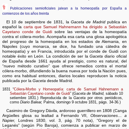
⚕
Publicaciones semioficiales jalean a la homeopatía por España a
comienzos de los años treinta
El 10 de septiembre de 1831, la
Gaceta de Madrid
publica en
español la
carta que Samuel Hahnemann ha dirigido a Sebastián
Cayetano conde de Guidi
sobre las ventajas de la homeopatía
contra el cólera-morbo. Acompaña esa carta una glosa apologética
del progreso de la homeopatía en los estados de Alemania, en
Napoles (cuyo monarca, se dice, ha fundado una cátedra de
homeopatía) y en Francia, introducida por el conde de Guidi con
notable éxito en León. La condición de ser la
Gaceta
diario oficial
de España desde 1661 ayuda al prestigio, como es natural, del
“nuevo método curativo” que ofrece remedios contra el mortal
cólera-morbo, difundiendo la buena nueva por toda la Nación pues,
como era habitual entonces, diarios locales reproducen la noticia
publicada por la
Gaceta
desde Madrid.
1831 “
Cólera-Morbo y Homeopatía: carta de Samuel Hahnemann a
Sebastián Cayetano conde de Guidi
” (
Gaceta de Madrid,
sábado 10
setiembre 1831.) Reproducida de la
Gaceta
por otros periódicos,
como
Diario Balear,
Palma, domingo 9 octubre 1831, págs. 34-36.)
Casimiro de Gregory Dávila, ardoroso guerrillero en 1808 (Canga
Argüelles glosa su lealtad a Fernando VII,
Observaciones… a
Napier,
Londres 1830, vol. 3, pág. 70 nota), “Gregory el de
Leganés” (según Pío Baroja), comienza a publicar en marzo de