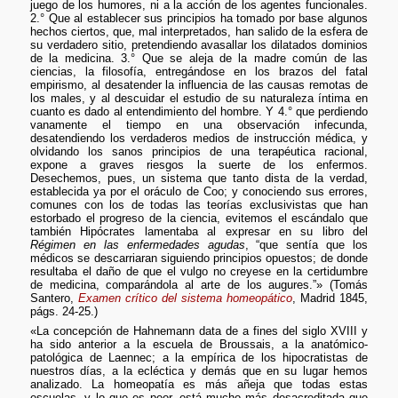
juego de los humores, ni a la acción de los agentes funcionales.
2.° Que al establecer sus principios ha tomado por base algunos
hechos ciertos, que, mal interpretados, han salido de la esfera de
su verdadero sitio, pretendiendo avasallar los dilatados dominios
de la medicina. 3.° Que se aleja de la madre común de las
ciencias, la filosofía, entregándose en los brazos del fatal
empirismo, al desatender la influencia de las causas remotas de
los males, y al descuidar el estudio de su naturaleza íntima en
cuanto es dado al entendimiento del hombre. Y 4.° que perdiendo
vanamente el tiempo en una observación infecunda,
desatendiendo los verdaderos medios de instrucción médica, y
olvidando los sanos principios de una terapéutica racional,
expone a graves riesgos la suerte de los enfermos.
Desechemos, pues, un sistema que tanto dista de la verdad,
establecida ya por el oráculo de Coo; y conociendo sus errores,
comunes con los de todas las teorías exclusivistas que han
estorbado el progreso de la ciencia, evitemos el escándalo que
también Hipócrates lamentaba al expresar en su libro del
Régimen en las enfermedades agudas
, “que sentía que los
médicos se descarriaran siguiendo principios opuestos; de donde
resultaba el daño de que el vulgo no creyese en la certidumbre
de medicina, comparándola al arte de los augures.”» (Tomás
Santero,
Examen crítico del sistema homeopático
, Madrid 1845,
págs. 24-25.)
«La concepción de Hahnemann data de a fines del siglo XVIII y
ha sido anterior a la escuela de Broussais, a la anatómico-
patológica de Laennec; a la empírica de los hipocratistas de
nuestros días, a la ecléctica y demás que en su lugar hemos
analizado. La homeopatía es más añeja que todas estas
escuelas, y lo que es peor, está mucho más desacreditada que