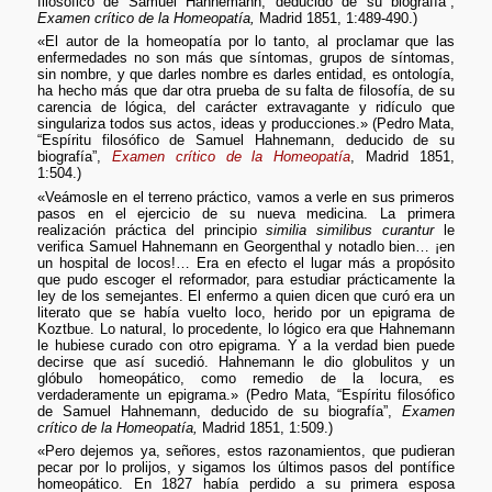
filosófico de Samuel Hahnemann, deducido de su biografía”,
Examen crítico de la Homeopatía,
Madrid 1851, 1:489-490.)
«El autor de la homeopatía por lo tanto, al proclamar que las
enfermedades no son más que síntomas, grupos de síntomas,
sin nombre, y que darles nombre es darles entidad, es ontología,
ha hecho más que dar otra prueba de su falta de filosofía, de su
carencia de lógica, del carácter extravagante y ridículo que
singulariza todos sus actos, ideas y producciones.» (Pedro Mata,
“Espíritu filosófico de Samuel Hahnemann, deducido de su
biografía”,
Examen crítico de la Homeopatía
, Madrid 1851,
1:504.)
«Veámosle en el terreno práctico, vamos a verle en sus primeros
pasos en el ejercicio de su nueva medicina. La primera
realización práctica del principio
similia similibus curantur
le
verifica Samuel Hahnemann en Georgenthal y notadlo bien… ¡en
un hospital de locos!… Era en efecto el lugar más a propósito
que pudo escoger el reformador, para estudiar prácticamente la
ley de los semejantes. El enfermo a quien dicen que curó era un
literato que se había vuelto loco, herido por un epigrama de
Koztbue. Lo natural, lo procedente, lo lógico era que Hahnemann
le hubiese curado con otro epigrama. Y a la verdad bien puede
decirse que así sucedió. Hahnemann le dio globulitos y un
glóbulo homeopático, como remedio de la locura, es
verdaderamente un epigrama.» (Pedro Mata, “Espíritu filosófico
de Samuel Hahnemann, deducido de su biografía”,
Examen
crítico de la Homeopatía,
Madrid 1851, 1:509.)
«Pero dejemos ya, señores, estos razonamientos, que pudieran
pecar por lo prolijos, y sigamos los últimos pasos del pontífice
homeopático. En 1827 había perdido a su primera esposa