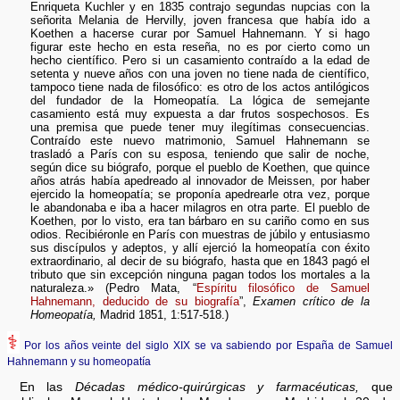
Enriqueta Kuchler y en 1835 contrajo segundas nupcias con la
señorita Melania de Hervilly, joven francesa que había ido a
Koethen a hacerse curar por Samuel Hahnemann. Y si hago
figurar este hecho en esta reseña, no es por cierto como un
hecho científico. Pero si un casamiento contraído a la edad de
setenta y nueve años con una joven no tiene nada de científico,
tampoco tiene nada de filosófico: es otro de los actos antilógicos
del fundador de la Homeopatía. La lógica de semejante
casamiento está muy expuesta a dar frutos sospechosos. Es
una premisa que puede tener muy ilegítimas consecuencias.
Contraído este nuevo matrimonio, Samuel Hahnemann se
trasladó a París con su esposa, teniendo que salir de noche,
según dice su biógrafo, porque el pueblo de Koethen, que quince
años atrás había apedreado al innovador de Meissen, por haber
ejercido la homeopatía; se proponía apedrearle otra vez, porque
le abandonaba e iba a hacer milagros en otra parte. El pueblo de
Koethen, por lo visto, era tan bárbaro en su cariño como en sus
odios. Recibiéronle en París con muestras de júbilo y entusiasmo
sus discípulos y adeptos, y allí ejerció la homeopatía con éxito
extraordinario, al decir de su biógrafo, hasta que en 1843 pagó el
tributo que sin excepción ninguna pagan todos los mortales a la
naturaleza.» (Pedro Mata, “
Espíritu filosófico de Samuel
Hahnemann, deducido de su biografía
”,
Examen crítico de la
Homeopatía,
Madrid 1851, 1:517-518.)
⚕
Por los años veinte del siglo XIX se va sabiendo por España de Samuel
Hahnemann y su homeopatía
En las
Décadas médico-quirúrgicas y farmacéuticas,
que