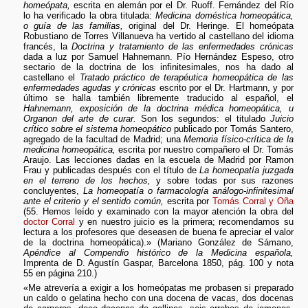
homeópata,
escrita en alemán por el Dr. Ruoff. Fernández del Río
lo ha verificado la obra titulada:
Medicina doméstica homeopática,
o guía de las familias,
original del Dr. Heringe. El homeópata
Robustiano de Torres Villanueva ha vertido al castellano del idioma
francés, la
Doctrina y tratamiento de las enfermedades crónicas
dada a luz por Samuel Hahnemann. Pío Hernández Espeso, otro
sectario de la doctrina de los infinitesimales, nos ha dado al
castellano el
Tratado práctico de terapéutica homeopática de las
enfermedades agudas y crónicas
escrito por el Dr. Hartmann, y por
último se halla también libremente traducido al español, el
Hahnemann, exposición de la doctrina médica homeopática, u
Organon del arte de curar.
Son los segundos: el titulado
Juicio
crítico sobre el sistema homeopático
publicado por Tomás Santero,
agregado de la facultad de Madrid; una
Memoria físico-crítica de la
medicina homeopática,
escrita por nuestro compañero el Dr. Tomás
Araujo. Las lecciones dadas en la escuela de Madrid por Ramon
Frau y publicadas después con el título de
La homeopatía juzgada
en el terreno de los hechos,
y sobre todas por sus razones
concluyentes,
La homeopatía o farmacología análogo-infinitesimal
ante el criterio y el sentido común,
escrita por
Tomás Corral y Oña
(55. Hemos leído y examinado con la mayor atención la obra del
doctor Corral
y en nuestro juicio es la primera; recomendamos su
lectura a los profesores que deseasen de buena fe apreciar el valor
de la doctrina homeopática).» (Mariano González de Sámano,
Apéndice al Compendio histórico de la Medicina española,
Imprenta de D. Agustín Gaspar, Barcelona 1850, pág. 100 y nota
55 en página 210.)
«Me atrevería a exigir a los homeópatas me probasen si preparado
un caldo o gelatina hecho con una docena de vacas, dos docenas