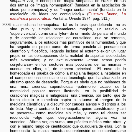
simpatía
. Así, el concepto de “magia simpática” de Frazer, en sus
dos ramas de “magia homeopática” (fundada en la asociación de
ideas por semejanza) y de “magia contaminante” (fundada en la
asociación de ideas por contigüidad).» (
Gustavo Bueno
,
La
metafísica presocrática
, Pentalfa, Oviedo 1974, pág. 311.)
2006 «La medicina homeopática –tal es la tesis que defiendo– no es
sino puro y simple pensamiento mágico, un residuo –o
“supervivencia”, como diría Tylor– de un modo de pensar el mundo
y de concebir las relaciones de causalidad, que se remonta,
seguramente, a los estadios más primitivos de la humanidad, y que
ha seguido su propio curso de forma paralela al pensamiento
científico y filosófico, llegando incluso al extremo exigir un lugar
propio en las concepciones de la realidad de aquellas sociedades
más avanzadas; y no exclusivamente –como acaso podría
conjeturarse– en los sectores más populares de las mismas –
aunque en ellos, sí, de manera principal–. El caso de la
homeopatía es prueba de cómo la magia ha llegado a instalarse en
el campo de una ciencia o una tecnología que ha alcanzado un
altísimo grado de desarrollo. Porque es obvio que no hablamos de
una mera creencia supersticiosa –patrimonio, acaso, de la
mentalidad popular menos ilustrada– en la posibilidad de
curaciones mágicas o milagrosas; una creencia, por tanto, que de
forma directa e inmediata aspira a situarse al margen de la
medicina científica y a discurrir por cauces ajenos y distintos a los
de ésta. Muy al contrario, la homeopatía quiere constituirse –y así
se presenta– como medicina sin más, y como tal desea ser
reconocida –algo que, desgraciadamente, alguna vez ha
sucedido–. Afirma ser, en suma, una práctica médica entre otras, y
con el mismo rango de cientificidad que cualquiera de ellas. Con la
homeopatía, la magia muestra su pretensión de no conformarse