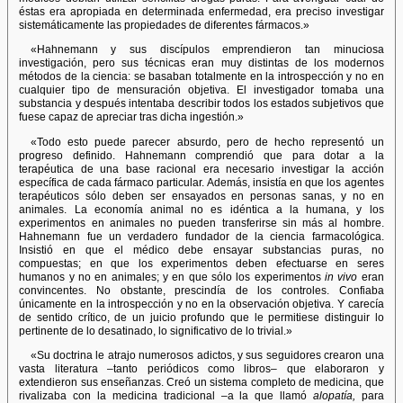
éstas era apropiada en determinada enfermedad, era preciso investigar
sistemáticamente las propiedades de diferentes fármacos.»
«Hahnemann y sus discípulos emprendieron tan minuciosa
investigación, pero sus técnicas eran muy distintas de los modernos
métodos de la ciencia: se basaban totalmente en la introspección y no en
cualquier tipo de mensuración objetiva. El investigador tomaba una
substancia y después intentaba describir todos los estados subjetivos que
fuese capaz de apreciar tras dicha ingestión.»
«Todo esto puede parecer absurdo, pero de hecho representó un
progreso definido. Hahnemann comprendió que para dotar a la
terapéutica de una base racional era necesario investigar la acción
específica de cada fármaco particular. Además, insistía en que los agentes
terapéuticos sólo deben ser ensayados en personas sanas, y no en
animales. La economía animal no es idéntica a la humana, y los
experimentos en animales no pueden transferirse sin más al hombre.
Hahnemann fue un verdadero fundador de la ciencia farmacológica.
Insistió en que el médico debe ensayar substancias puras, no
compuestas; en que los experimentos deben efectuarse en seres
humanos y no en animales; y en que sólo los experimentos
in vivo
eran
convincentes. No obstante, prescindía de los controles. Confiaba
únicamente en la introspección y no en la observación objetiva. Y carecía
de sentido crítico, de un juicio profundo que le permitiese distinguir lo
pertinente de lo desatinado, lo significativo de lo trivial.»
«Su doctrina le atrajo numerosos adictos, y sus seguidores crearon una
vasta literatura –tanto periódicos como libros– que elaboraron y
extendieron sus enseñanzas. Creó un sistema completo de medicina, que
rivalizaba con la medicina tradicional –a la que llamó
alopatía,
para