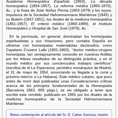
Academia Homeopática Española
(1853),
La década
homeopática
(1854-1857),
La reforma médica
(1865-1870),
&c., y la línea de José Núñez Pernia (1803-1879) y los suyos,
impulsora de la
Sociedad Hahnemanniana Matritense
(1845) y
su
Boletín
(1847-1851), los
Anales de la medicina homeopática
(1851-1857),
El criterio médico
(1860-1889), el
Instituto
Homeopático y Hospital de San José
(1878), &c.
En la península, en general, dominaban los homeópatas
espiritualistas y sus irisaciones, pero contaba España en
ultramar con homeópatas materialistas declarados, como
Cayetano Cruxent Lalbi (1801-1863), “doctor médico-cirujano
homeópata, tan ventajosamente conocido en nuestras Antillas
por los felices resultados de su distinguida práctica, y en el
mundo médico por sus concienzudos trabajos científicos”
(escribía de él
La Esperanza, periódico monárquico
de Madrid,
el 31 de mayo de 1854, anunciando su llegada a la corte y
próximo retorno a La Habana). Este médico cubano, que poco
antes de morir dejó publicadas unas
Consideraciones críticas
acerca de los principios fundamentales de la Homeopatía
(Barcelona 1863, 605 págs.), se vio obligado a tener que
escribir este
remitido,
publicado en 1855 por los
Anales de la
medicina homeopática
de la Sociedad Hahnemanniana
Matritense:
Breve contestación al artículo del Sr. D. Carlos Somoza, inserto