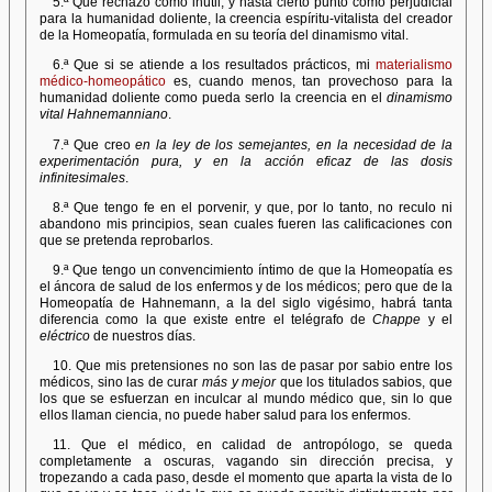
5.ª Que rechazo como inútil, y hasta cierto punto como perjudicial
para la humanidad doliente, la creencia espíritu-vitalista del creador
de la Homeopatía, formulada en su teoría del dinamismo vital.
6.ª Que si se atiende a los resultados prácticos, mi
materialismo
médico-homeopático
es, cuando menos, tan provechoso para la
humanidad doliente como pueda serlo la creencia en el
dinamismo
vital Hahnemanniano
.
7.ª Que creo
en la ley de los semejantes, en la necesidad de la
experimentación pura, y en la acción eficaz de las dosis
infinitesimales
.
8.ª Que tengo fe en el porvenir, y que, por lo tanto, no reculo ni
abandono mis principios, sean cuales fueren las calificaciones con
que se pretenda reprobarlos.
9.ª Que tengo un convencimiento íntimo de que la Homeopatía es
el áncora de salud de los enfermos y de los médicos; pero que de la
Homeopatía de Hahnemann, a la del siglo vigésimo, habrá tanta
diferencia como la que existe entre el telégrafo de
Chappe
y el
eléctrico
de nuestros días.
10. Que mis pretensiones no son las de pasar por sabio entre los
médicos, sino las de curar
más y mejor
que los titulados sabios, que
los que se esfuerzan en inculcar al mundo médico que, sin lo que
ellos llaman ciencia, no puede haber salud para los enfermos.
11. Que el médico, en calidad de antropólogo, se queda
completamente a oscuras, vagando sin dirección precisa, y
tropezando a cada paso, desde el momento que aparta la vista de lo