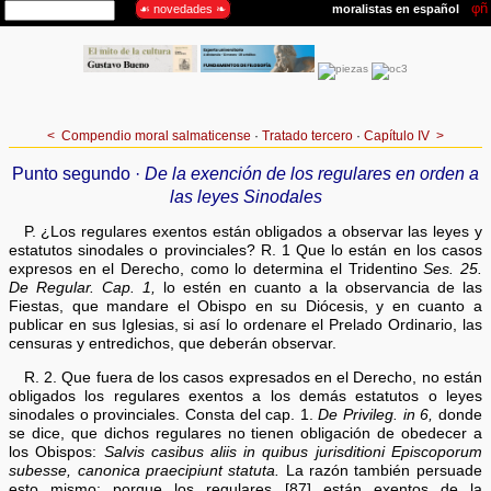
<
Compendio moral salmaticense
·
Tratado tercero
·
Capítulo IV
>
Punto segundo ·
De la exención de los regulares en orden a
las leyes Sinodales
P. ¿Los regulares exentos están obligados a observar las leyes y
estatutos sinodales o provinciales? R. 1 Que lo están en los casos
expresos en el Derecho, como lo determina el Tridentino
Ses. 25.
De Regular. Cap. 1,
lo estén en cuanto a la observancia de las
Fiestas, que mandare el Obispo en su Diócesis, y en cuanto a
publicar en sus Iglesias, si así lo ordenare el Prelado Ordinario, las
censuras y entredichos, que deberán observar.
R. 2. Que fuera de los casos expresados en el Derecho, no están
obligados los regulares exentos a los demás estatutos o leyes
sinodales o provinciales. Consta del cap. 1.
De Privileg. in 6,
donde
se dice, que dichos regulares no tienen obligación de obedecer a
los Obispos:
Salvis casibus aliis in quibus jurisditioni Episcoporum
subesse, canonica praecipiunt statuta.
La razón también persuade
esto mismo; porque los regulares [87] están exentos de la