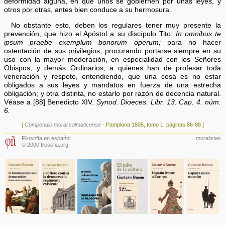
deformidad alguna, en que unos se gobiernen por unas leyes, y
otros por otras, antes bien conduce a su hermosura.
No obstante esto, deben los regulares tener muy presente la
prevención, que hizo el Apóstol a su discípulo Tito:
In omnibus te
ipsum praebe exemplum bonorum operum;
para no hacer
ostentación de sus privilegios, procurando portarse siempre en su
uso con la mayor moderación, en especialidad con los Señores
Obispos, y demás Ordinarios, a quienes han de profesar toda
veneración y respeto, entendiendo, que una cosa es no estar
obligados a sus leyes y mandatos en fuerza de una estrecha
obligación; y otra distinta, no estarlo por razón de decencia natural.
Véase a [88] Benedicto XIV.
Synod. Dioeces. Libr. 13. Cap. 4. núm.
6.
[
Compendio moral salmaticense
· Pamplona 1805, tomo 1, páginas 86-88 ]
Filosofía en español
moralistas
© 2000 filosofia.org