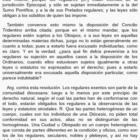
jurisdicción Episcopal, y sólo se sujetan inmediatamente a la del
Sumo Pontífice, y a la de sus Prelados regulares; y las leyes sólo
obligan a los súbditos de quien las impone.
También convence esto mismo la disposición del Concilio
Tridentino arriba citada; porque en el mismo mandar, que los
regulares estén sujetos a los Obispos, o a sus leyes en aquellas
determinadas materias dichas, juzga no lo están generalmente en
cuanto a todas; pues a estarlo fuera excusado individuarlas, como
es claro. Y en la verdad; ¿para qué fin debía prevenirse a los
regulares su sujeción en aquellos casos a la disposición de los
Ordinarios, cuando ellos estuviesen sujetos igualmente a otras
leyes o estatutos no expresados en el derecho; pues a estarlo
universalmente era excusada aquella disposición particular, como
parece indubitable?
Arg. contra esta resolución. Los regulares exentos son parte de la
comunidad diocesana: luego a lo menos por este principio de
derecho natural, según el cual las partes han de conformarse con
el todo, estarán obligados los regulares a la observancia de las
leyes y estatutos sinodales. R. Que las partes heterogéneas de un
cuerpo, cuales son los individuos de una Diócesis, no piden total
conformidad en sus actos, alias no se distinguirían de las
homogéneas. Una Ciudad u Obispado es un cuerpo heterogéneo,
que consta de partes diferentes en la condición y oficios, como son
los de los regulares, seculares, nobles y plebeyos, y así no hay