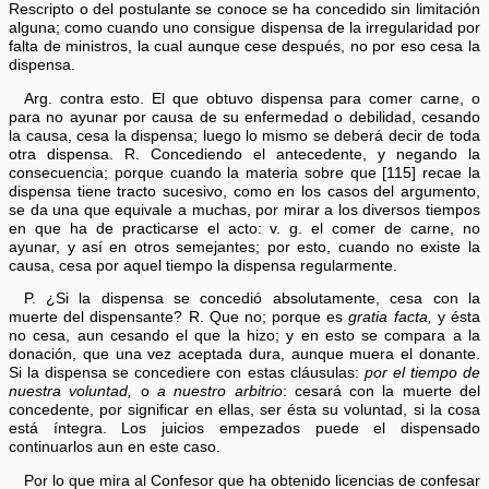
Rescripto o del postulante se conoce se ha concedido sin limitación
alguna; como cuando uno consigue dispensa de la irregularidad por
falta de ministros, la cual aunque cese después, no por eso cesa la
dispensa.
Arg. contra esto. El que obtuvo dispensa para comer carne, o
para no ayunar por causa de su enfermedad o debilidad, cesando
la causa, cesa la dispensa; luego lo mismo se deberá decir de toda
otra dispensa. R. Concediendo el antecedente, y negando la
consecuencia; porque cuando la materia sobre que [115] recae la
dispensa tiene tracto sucesivo, como en los casos del argumento,
se da una que equivale a muchas, por mirar a los diversos tiempos
en que ha de practicarse el acto: v. g. el comer de carne, no
ayunar, y así en otros semejantes; por esto, cuando no existe la
causa, cesa por aquel tiempo la dispensa regularmente.
P. ¿Si la dispensa se concedió absolutamente, cesa con la
muerte del dispensante? R. Que no; porque es
gratia facta,
y ésta
no cesa, aun cesando el que la hizo; y en esto se compara a la
donación, que una vez aceptada dura, aunque muera el donante.
Si la dispensa se concediere con estas cláusulas:
por el tiempo de
nuestra voluntad,
o
a nuestro arbitrio
: cesará con la muerte del
concedente, por significar en ellas, ser ésta su voluntad, si la cosa
está íntegra. Los juicios empezados puede el dispensado
continuarlos aun en este caso.
Por lo que mira al Confesor que ha obtenido licencias de confesar