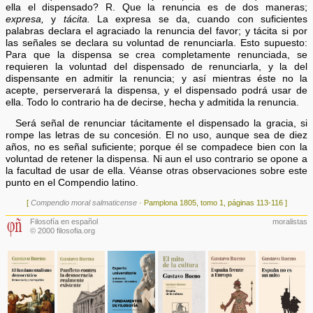
ella el dispensado? R. Que la renuncia es de dos maneras;
expresa,
y
tácita.
La expresa se da, cuando con suficientes
palabras declara el agraciado la renuncia del favor; y tácita si por
las señales se declara su voluntad de renunciarla. Esto supuesto:
Para que la dispensa se crea completamente renunciada, se
requieren la voluntad del dispensado de renunciarla, y la del
dispensante en admitir la renuncia; y así mientras éste no la
acepte, perserverará la dispensa, y el dispensado podrá usar de
ella. Todo lo contrario ha de decirse, hecha y admitida la renuncia.
Será señal de renunciar tácitamente el dispensado la gracia, si
rompe las letras de su concesión. El no uso, aunque sea de diez
años, no es señal suficiente; porque él se compadece bien con la
voluntad de retener la dispensa. Ni aun el uso contrario se opone a
la facultad de usar de ella. Véanse otras observaciones sobre este
punto en el Compendio latino.
[
Compendio moral salmaticense
· Pamplona 1805, tomo 1, páginas 113-116 ]
Filosofía en español
moralistas
© 2000 filosofia.org