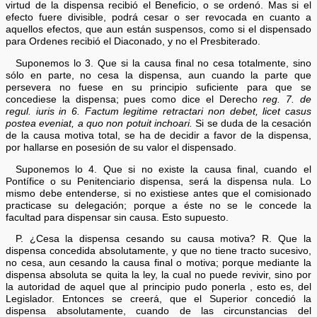
virtud de la dispensa recibió el Beneficio, o se ordenó. Mas si el
efecto fuere divisible, podrá cesar o ser revocada en cuanto a
aquellos efectos, que aun están suspensos, como si el dispensado
para Ordenes recibió el Diaconado, y no el Presbiterado.
Suponemos lo 3. Que si la causa final no cesa totalmente, sino
sólo en parte, no cesa la dispensa, aun cuando la parte que
persevera no fuese en su principio suficiente para que se
concediese la dispensa; pues como dice el Derecho
reg. 7. de
regul. iuris in 6. Factum legitime retractari non debet, licet casus
postea eveniat, a quo non potuit inchoari.
Si se duda de la cesación
de la causa motiva total, se ha de decidir a favor de la dispensa,
por hallarse en posesión de su valor el dispensado.
Suponemos lo 4. Que si no existe la causa final, cuando el
Pontífice o su Penitenciario dispensa, será la dispensa nula. Lo
mismo debe entenderse, si no existiese antes que el comisionado
practicase su delegación; porque a éste no se le concede la
facultad para dispensar sin causa. Esto supuesto.
P. ¿Cesa la dispensa cesando su causa motiva? R. Que la
dispensa concedida absolutamente, y que no tiene tracto sucesivo,
no cesa, aun cesando la causa final o motiva; porque mediante la
dispensa absoluta se quita la ley, la cual no puede revivir, sino por
la autoridad de aquel que al principio pudo ponerla , esto es, del
Legislador. Entonces se creerá, que el Superior concedió la
dispensa absolutamente, cuando de las circunstancias del