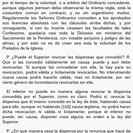
por el tiempo de la voluntad, o a arbitrio del Ordinario concedente,
aunque algunos piensan deba observarse la misma regla, está la
costumbre común en contrario, y no sin urgentísimo motivo.
Regularmente los Señores Ordinarios conceden a los aprobados
sus licencias absolutas con las cláusulas arriba dichas, y por
consiguiente, si con su muerte cesasen las facultades de tales
Confesores, quedaría casi toda la Diócesis sin ministros del
Sacramento de la Penitencia, con notable perjuicio y peligro de las
almas; y por esto no es de creer sea esta la voluntad de los
Prelados de la Iglesia.
P. ¿Puede el Superior revocar las dispensas que concedió? R.
Que si las concedió válidamente sin causa, puede y aun debe
revocarlas. Si aunque las concediese con ella, la hay para su
revocación, podrá válida y lícitamente revocarlas. No interviniendo
nueva causa podrá hacerlo válida, mas no lícitamente, por ser
cierto género de inconstancia revocarlas sin ella.
El inferior no puede en manera alguna revocar la dispensa
concedida por el Superior, como es claro. Podrá sí, revocar la
dispensa que él mismo concedió en la ley de éste, habiendo causa
para ello, aunque no habiendo [116] causa legítima, no podrá hacer
dicha revocación ni válida ni lícitamente; porque el inferior no
puede, sin causa, disponer cosa alguna en orden a la ley del
Superior.
P. ¿En qué manera cesa la dispensa por la renuncia que hace de