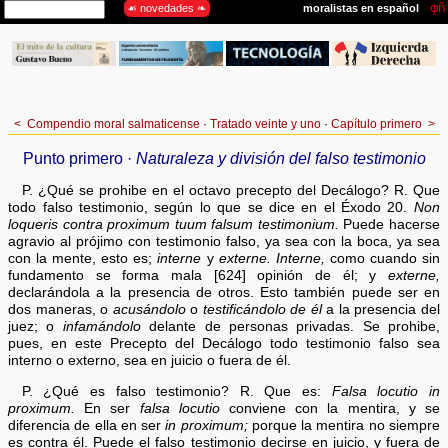
<
Compendio moral salmaticense
·
Tratado veinte y uno
·
Capítulo primero
>
Punto primero ·
Naturaleza y división del falso testimonio
P. ¿Qué se prohibe en el octavo precepto del Decálogo? R. Que
todo falso testimonio, según lo que se dice en el Éxodo 20.
Non
loqueris contra proximum tuum falsum testimonium.
Puede hacerse
agravio al prójimo con testimonio falso, ya sea con la boca, ya sea
con la mente, esto es;
interne
y
externe.
Interne,
como cuando sin
fundamento se forma mala [624] opinión de él; y
externe,
declarándola a la presencia de otros. Esto también puede ser en
dos maneras, o
acusándolo
o
testificándolo
de él
a la presencia del
juez; o
infamándolo
delante de personas privadas. Se prohibe,
pues, en este Precepto del Decálogo todo testimonio falso sea
interno o externo, sea en juicio o fuera de él.
P. ¿Qué es falso testimonio? R. Que es:
Falsa locutio in
proximum.
En ser
falsa locutio
conviene con la mentira, y se
diferencia de ella en ser
in proximum;
porque la mentira no siempre
es contra él. Puede el falso testimonio decirse en juicio, y fuera de