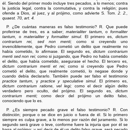
él. Siendo del primer modo incluye tres pecados, a lo menos; contra
la justicia legal, contra la conmutativa, y contra la religión; pues
ofende a Dios, al juez, y al prójimo, como advierte S. Tom.
2. 2.,
quaest. 70, art. 4.
P. ¿De cuántas maneras es falso testimonio? R. Que puede
proferirse de tres, es a saber;
materialiter tantum,
o
formaliter
tantum,
o
materialiter
y
formaliter simul.
El primero es,
dictum
contrarium rei, sed non menti;
como si creyendo uno
invenciblemente, que Pedro cometió un delito que realmente no
había cometido, lo afirmase. El segundo es,
dictum contrarium
menti sed non rei;
como si juzgando, que Pedro no había cometido
el delito, que había cometido, asegurase el hecho. El tercero es,
dictum contrarium menti et rei;
como si creyendo que Pedro
cometió el delito, que realmente cometió, lo negase donde y
cuando debía declararlo. También puede ser falso el testimonio
practice tantum,
y
practice y speculative simul.
El primero es,
dictum contrarium ratione, vel legi;
como el decir algún delito
verdadero pero oculto, del prójimo. El segundo es,
dictum
contrarium menti;
como decir del prójimo un delito falso,
conociendo que lo es.
P. ¿Es siempre pecado grave el falso testimonio? R. Con
distinción; porque o se dice en juicio o fuera de él. Si lo primero
siempre es culpa grave, a lo menos por razón del juramento. Si lo
segundo será grave o leve, conforme fuere la injuria que por él se
haga al prójimo; y así decir de él un delito falso grave, será pecado