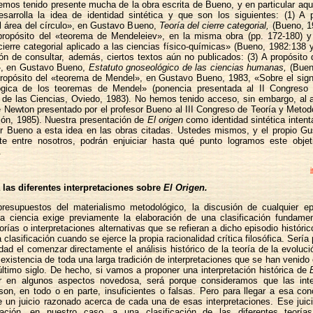
emos tenido presente mucha de la obra escrita de Bueno, y en particular aqu
sarrolla la idea de identidad sintética y que son los siguientes: (1) A p
l área del círculo», en Gustavo Bueno,
Teoría del cierre categorial,
(Bueno, 19
 propósito del «teorema de Mendeleiev», en la misma obra (pp. 172-180) 
ierre categorial aplicado a las ciencias físico-químicas» (Bueno, 1982:138
ón de consultar, además, ciertos textos aún no publicados: (3) A propósito
i», en Gustavo Bueno,
Estatuto gnoseológico de las ciencias humanas,
(Buen
propósito del «teorema de Mendel», en Gustavo Bueno, 1983, «Sobre el sign
ógica de los teoremas de Mendel» (ponencia presentada al II Congreso
de las Ciencias, Oviedo, 1983). No hemos tenido acceso, sin embargo, al a
Newton presentado por el profesor Bueno al III Congreso de Teoría y Metod
jón, 1985). Nuestra presentación de
El origen
como identidad sintética intentar
r Bueno a esta idea en las obras citadas. Ustedes mismos, y el propio G
te entre nosotros, podrán enjuiciar hasta qué punto logramos este obje
.
i
a las diferentes interpretaciones sobre
El Origen.
resupuestos del materialismo metodológico, la discusión de cualquier ep
 la ciencia exige previamente la elaboración de una clasificación fundame
eorías o interpretaciones alternativas que se refieran a dicho episodio históric
 clasificación cuando se ejerce la propia racionalidad crítica filosófica. Serí
idad el comenzar directamente el análisis histórico de la teoría de la evoluc
 existencia de toda una larga tradición de interpretaciones que se han venid
 último siglo. De hecho, si vamos a proponer una interpretación histórica de
r en algunos aspectos novedosa, será porque consideramos que las inte
son, en todo o en parte, insuficientes o falsas. Pero para llegar a esa co
e un juicio razonado acerca de cada una de esas interpretaciones. Ese jui
cación, en nuestro caso, a una clasificación de las diferentes teorías 