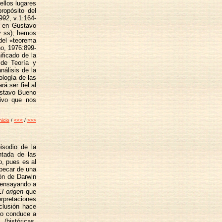
ellos lugares
ropósito del
92, v.1:164-
y en Gustavo
 y ss); hemos
 del «teorema
o, 1976:899-
ificado de la
 de Teoría y
nálisis de la
ología de las
á ser fiel al
ustavo Bueno
tivo que nos
nicio
/
<<<
/
>>>
isodio de la
ntada de las
o, pues es al
a pecar de una
ión de Darwin
o ensayando a
El origen
que
rpretaciones
nclusión hace
cio conduce a
(históricas,