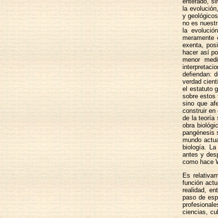
enterado, si
la evolución
y geológicos
no es nuestr
la evoluci
meramente er
exenta, posi
hacer así po
menor medid
interpretac
defiendan: d
verdad cient
el estatuto 
sobre estos 
sino que af
construir en
de la teoría
obra biológi
pangénesis s
mundo actual
biología. La
antes y des
como hace Wi
Es relativam
función actu
realidad, en
paso de esp
profesional
ciencias, cu