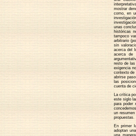
interpretat
mostrar deno
como, en un
investigaci
investigación
unas conclus
históricas 
tampoco vam
arbitrario (
sin valorac
acerca del 
acerca de 
argumentativ
resto de las
exigencia no
contexto de 
abrirse paso
las posicio
cuenta de ci
La crítica p
este siglo l
para poder 
concedemos,
un resumen a
propuestas.
En primer l
adoptan una
una manera 