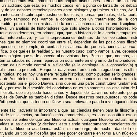
no que además está inmerso en las propias discusiones internas de la teoría
, un auditorio que está, en muchos casos, en la punta de lanza de los debat
 y de los debates interdisciplinares entre biólogos y químicos o físicos, &c.
a intención discutir aquí cuestiones técnicas, internas, puntuales, de la teoría
ón, pero tampoco nos vamos a contentar con un tratamiento de la obr
udito, propio de una historia de la ciencia entendida como una disciplina
tiva, un análisis de historiadores que sólo afecte a otros historiadores. 
rque consideramos, en primer lugar, que la historia de la ciencia siempre e
a, interpretativa, y las interpretaciones distintas de los episodios hist
iones que no siempre coordinan entre sí, dependen de las posiciones filosó
ependen, por ejemplo, de ciertas tesis acerca de qué es la ciencia, acerca
ífica, o de qué es la realidad y, en nuestro caso, como vamos a ver, depend
gnoseológico que se le conceda al darvinismo hoy. Pero es que, además, la
temas citados no tienen repercusión solamente en el gremio de historiadores 
ectan de un modo central a la filosofía (a la ontología, a la gnoseología)
 el momento presente. Porque el darvinismo, en cuanto integrado en las últi
 sintética, no es hoy una mera reliquia histórica, como puedan serlo grandes
ca de Aristóteles, ni tampoco es un «error necesario», como pudiera serlo la
ostenida por el propio Darwin, sino que es una parte constitutiva fundament
, y por eso la discusión del darvinismo no es solamente una discusión de h
 filosofía que se puede hacer antes y depués de Darwin es diferente porqu
pués de Darwin es también distinta. Desde nuestros presupuestos, no pode
ttgenstein, que la teoría de Darwin sea irrelevante para la investigación filos
ente fácil advertir la importancia que las ciencias tienen para la filosofía 
al de las ciencias, su función más característica, es la de constituir eso
tonces se entiende que una filosofía actual, cualquier filosofía actual, no 
aldas a las ciencias (y decimos esto siendo perfectamente conscientes d
es de la filosofía académica están, sin embargo, de hecho, dando la e
ltivando un tipo de filosofía que cree poder centrarse en torno a un núcleo