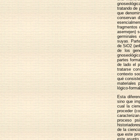
gnoseológic
tratando de
que denomi
conservan d
esencialmen
fragmentos 
asemejen) so
germinales 
suyas. Part
de SiO2 (anh
de los gene
gnoseológica
partes forma
de lado el 
tratarse con
contexto soc
qué consiste
materiales 
lógico-forma
Esta diferen
sino que imp
cual la cien
proceder (co
caracterizan
proceso psi
historiadore
de la cienci
que este pro
este asunto 