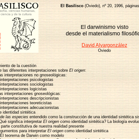
El Basilisco
(Oviedo), nº 20, 1996, página
osofía, ciencias humanas,
 ciencia y de la cultura
El darwinismo visto
desde el materialismo filosófi
l
l
s
n
David Alvargonzález
s
Oviedo
iento de la cuestión
e las diferentes interpretaciones sobre
El origen
:
s interpretaciones no gnoseológicas:
interpretaciones psicologistas
interpretaciones sociologistas
interpretaciones logicistas
s interpretaciones gnoseológicas:
interpretaciones descripcionistas
interpretaciones teoreticistas
interpretaciones adecuacionistas
 identidad sintética
 de las especies
entendido como la construcción de una identidad sintética s
ué significa interpretar
El origen
como identidad sintética? La biología evoluc
parte constitutiva de nuestra realidad presente
gumentos para interpretar
El origen
como identidad sintética
El teorema de Darwin como modelo