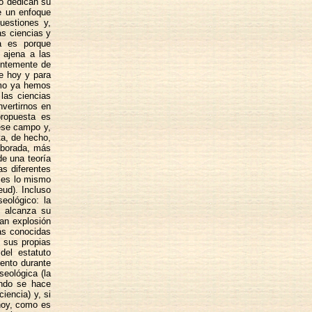
o dedican su
e un enfoque
uestiones y,
as ciencias y
ia es porque
 ajena a las
ientemente de
e hoy y para
omo ya hemos
 las ciencias
nvertirnos en
propuesta es
ese campo y,
ta, de hecho,
aborada, más
e una teoría
as diferentes
o es lo mismo
eud). Incluso
eológico: la
e alcanza su
ran explosión
ás conocidas
 sus propias
del estatuto
mento durante
seológica (la
ando se hace
ciencia) y, si
 hoy, como es