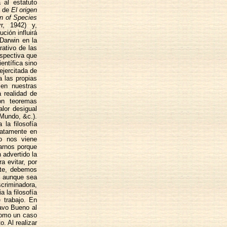
 al estatuto
a de
El origen
in of Species
, 1942) y,
ción influirá
 Darwin en la
rativo de las
rspectiva que
entífica sino
ejercitada de
a las propias
en nuestras
 realidad de
on teoremas
alor desigual
 Mundo, &c.).
la filosofía
iatamente en
mo nos viene
tarnos porque
advertido la
a evitar, por
rte, debemos
, aunque sea
criminadora,
 la filosofía
 trabajo. En
tavo Bueno al
como un caso
. Al realizar