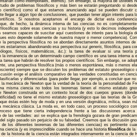
entarían como intemporales, eternos). Sin embargo, la mayoría de ustedes n
studio de problemas filosóficos y más bien se estarán preguntando si desd
(no científico) como el que estamos anunciando aquí se pueden discutir c
e llegar a algún tipo de conclusiones, que puedan tener algún interés para l
entíficos. Si nosotros aceptamos el encargo de dictar esta conferenc
ue, de hecho, la dinámica interna de las ciencias no es completamente
filosóficas sobre esas ciencias y su historia (y esto lo decimos independ
s seamos capaces de suscitar aquí cuestiones de interés para la biología d
 pues esto depende solamente de nuestra mayor o menor competencia). C
 la perspectiva filosófica no se abordan directamente asuntos internos de
ces estaríamos abandonando esa perspectiva
sui generis,
filosófica, para co
eólogos, físicos, matemáticos, &c.): la tarea de evaluar si una teoría 
n la inmanencia de un determinado campo científico es una tarea interna a 
na tarea que habrán de resolver los propios científicos. Sin embargo, se adop
ente, una perspectiva filosófica (más o menos espontánea, más o menos el
sciente) siempre que se discuten los problemas del estatuto gnoseológico d
cusión exige el análisis comparativo de las verdades constituidas en cienci
lasificarlas y diferenciarlas (para poder llegar, por ejemplo, a concluir que n
 la mecánica de Newton que la verdad de la teoría de la personalidad de Fr
na misma ciencia no todos los teoremas tienen el mismo estatuto gnos
 Newton construida en un contexto local de dos cuerpos graves (dond
ificidad) no tiene el mismo estatuto gnoseológico que las teorías de la G
unque éstas estén hoy de moda y en una versión dogmática, mítica, sean m
ia mecánica clásica. La moda es, en todo caso, un proceso sociológico con
roceso que tiene cierta independencia frente a las discusiones acerca 
 de las verdades: así se explica que la frenología gozara de gran predica
del siglo pasado sin perjuicio de su falsedad. Creemos que la discusión gno
ón de los diferentes teoremas de las diferentes ciencias) es pertinente cu
una ciencia (y es imprescindible cuando se hace una historia
filosófica
de la 
de la historia de la ciencia están integrados internamente en la ciencia de