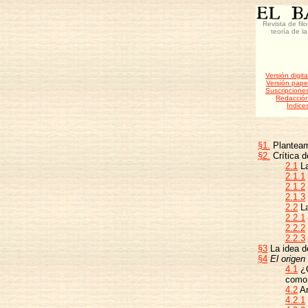
Revista de fil
teoría de la
Versión digita
Versión pape
Suscripcione
Redacció
Índice
§1.
Planteam
§2.
Crítica d
2.1
La
2.1.1
2.1.2
2.1.3
2.2
La
2.2.1
2.2.2
2.2.3
§3
La idea de
§4
El origen
4.1
¿Q
como 
4.2
Ar
4.2.1