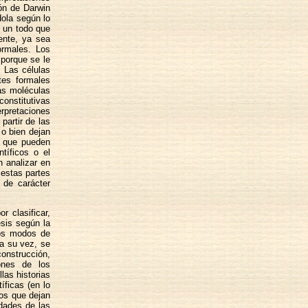
ón de Darwin
dola según lo
 un todo que
ente, ya sea
ormales. Los
porque se le
. Las células
tes formales
as moléculas
constitutivas
rpretaciones
partir de las
 o bien dejan
s que pueden
ntíficos o el
n analizar en
 estas partes
 de carácter
r clasificar,
esis según la
tros modos de
 a su vez, se
construcción,
iones de los
las historias
íficas (en lo
cos que dejan
rdades de las