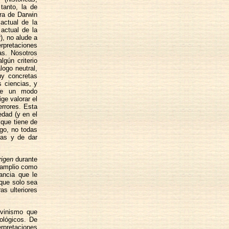
tanto, la de
bra de Darwin
actual de la
actual de la
r), no alude a
erpretaciones
as. Nosotros
gún criterio
logo neutral,
uy concretas
s ciencias, y
 de un modo
ge valorar el
errores. Esta
edad (y en el
 que tiene de
rgo, no todas
cas y de dar
rigen
durante
e amplio como
ancia que le
que solo sea
as ulteriores
rvinismo que
ológicos. De
rpretaciones