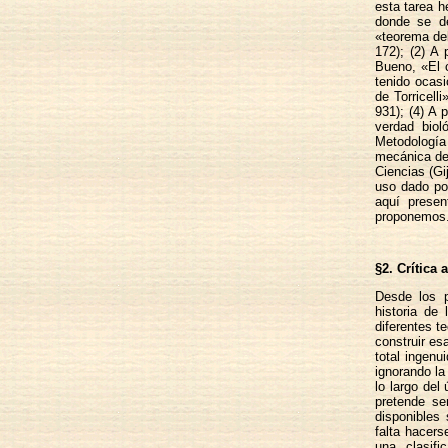
esta tarea h
donde se de
«teorema de
172); (2) A
Bueno, «El c
tenido ocasi
de Torricell
931); (4) A 
verdad biol
Metodología 
mecánica de 
Ciencias (Gi
uso dado po
aquí presen
proponemos
§2. Crítica 
Desde los p
historia de
diferentes t
construir esa
total ingenu
ignorando la
lo largo del
pretende se
disponibles 
falta hacers
una clasifi