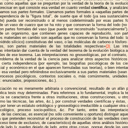
as como aquellas que se preguntan por la verdad de la teoría de la evoluci
 precisar en qué consiste esa verdad en cuanto verdad
científica
, y analizán
namos sus
partes formales.
Llamamos partes formales a «aquellas partes de
ependencia de la "figura total", de suerte que el todo (ya sea sustancialm
te) pueda ser reconstruido o al menos codeterminado por esas partes f
de un vaso de cuarzo que se ha roto y que conservan la forma del todo (no 
n partes formales del vaso (que puede ser reconstruido "sustancialmente")
de un organismo, que contienen genes capaces de reproducirlo, son par
es materiales en cambio son aquellas que no conservan la forma del todo: l
ídrido silícico) constitutivas del vaso, o las moléculas de carbono o fósforo 
s, son partes materiales de las totalidades respectivas»
{3}
. Las inte
s intentarán dar cuenta de la verdad del teorema de la evolución biológica a 
les de ese teorema. Las interpretaciones no gnoseológicas, por el contrario,
problema de la verdad de la ciencia para analizar otros aspectos histórico
 cierta independencia (por ejemplo, las biografías psicológicas de los cie
ial y económico en el que aparecen formuladas sus teorías), o bien intenta
 esa verdad pero refiriéndose exclusivamente a sus partes materiales (sean
procesos psicológicos, contextos sociales o, más comúnmente, unidades
l: enunciados, proposiciones, &c.).
ciación no es meramente arbitraria o convencional, resultado de un afán po
lica tesis muy determinadas. Para referirnos a lo fundamental, implica la t
cia se caracteriza frente a otras instituciones, otras construcciones, u o
mo las técnicas, las artes, &c.), por construir verdades científicas y éstas,
 por tener un estatuto ontológico y gnoseológico irreductible a cualquier otra 
cológico, proceso socio-político, &c. Por tanto, entre las interpretac
s de las ciencias, es esencial (no sólo conveniente u oportuno) distinguir aquel
a que pretenden reconstruir el proceso de construcción de las verdades cient
ceso tiene de exclusivo, de característico) de aquellas otros análisis históri
de lado (y pueden dejarlo de lado, entre otras cosas, porque desde las ve