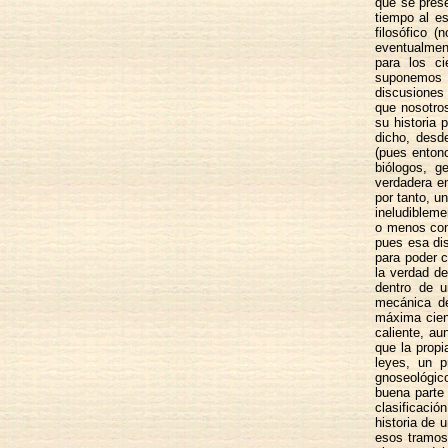
que se pres
tiempo al e
filosófico 
eventualment
para los ci
suponemos q
discusiones 
que nosotro
su historia
dicho, desde
(pues enton
biólogos, g
verdadera e
por tanto, u
ineludiblem
o menos con
pues esa dis
para poder c
la verdad de
dentro de u
mecánica de
máxima cient
caliente, a
que la prop
leyes, un p
gnoseológico
buena parte 
clasificaci
historia de 
esos tramos 