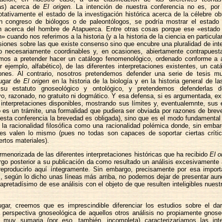
ivas) acerca de
El origen.
La intención de nuestra conferencia no es, por 
tativamente el estado de la investigación histórica acerca de la célebre o
 congreso de biólogos o de paleontólogos, se podría mostrar el estado 
ón acerca del hombre de Atapuerca. Entre otras cosas porque ese «estado 
» cuando nos referimos a la historia (y a la historia de la ciencia en particula
iones sobre las que existe consenso sino que encubre una pluralidad de int
no necesariamente coordinables y, en ocasiones, abiertamente contrapuest
os a pretender hacer un catálogo fenomenológico, ordenado conforme a al
por ejemplo, alfabético), de las diferentes interpretaciones existentes, un catá
iones. Al contrario, nosotros pretendemos defender una serie de tesis m
lugar de
El origen
en la historia de la biología y en la historia general de la
su estatuto gnoseológico y ontológico, y pretendemos defenderlas
o, razonado, no gratuito ni dogmático. Y esa defensa, si es argumentada, exi
 interpretaciones disponibles, mostrando sus límites y, eventualemnte, sus 
 es un trámite, una formalidad que pudiera ser obviada por razones de brev
esta conferencia la brevedad es obligada), sino que es el modo fundamental
 la racionalidad filosófica como una racionalidad polémica donde, sin emba
nes valen lo mismo (pues no todas son capaces de soportar ciertas críti
ertos materiales).
ormenorizada de las diferentes interpretaciones históricas que ha recibido
El o
argo posterior a su publicación da como resultado un análisis excesivament
reproducirlo aquí íntegramente. Sin embargo, precisamente por esa import
 según lo dicho unas líneas más arriba, no podemos dejar de presentar aun
pretadísimo de ese análisis con el objeto de que resulten inteligibles nuestr
ugar, creemos que es imprescindible diferenciar los estudios sobre el da
 perspectiva gnoseológica de aquellos otros análisis no propiamente gnose
muy sumaria (por eso, también, incompleta) caracterizaríamos las inte