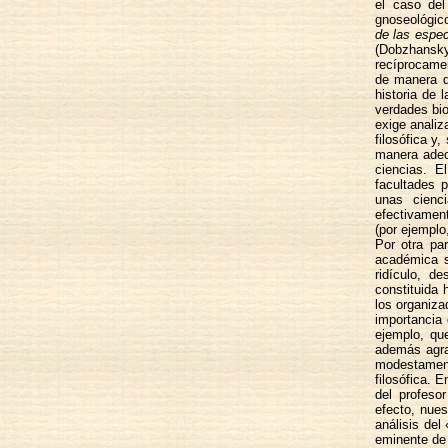
el caso del
gnoseológico
de las espec
(Dobzhans
recíprocamen
de manera di
historia de 
verdades bio
exige analiz
filosófica y
manera adecu
ciencias. 
facultades 
unas cien
efectivament
(por ejemplo
Por otra pa
académica s
ridículo, d
constituida 
los organiza
importancia 
ejemplo, qu
además agra
modestament
filosófica. 
del profeso
efecto, nues
análisis de
eminente de 