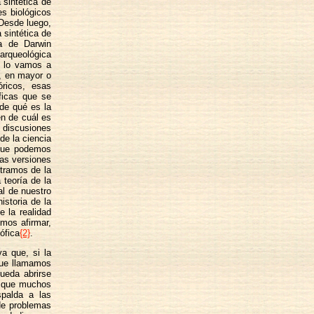
 sintética de
es biológicos
 Desde luego,
 sintética de
a de Darwin
 arqueológica
No lo vamos a
s, en mayor o
óricos, esas
ficas que se
 de qué es la
en de cuál es
s discusiones
de la ciencia
 que podemos
mas versiones
 tramos de la
 teoría de la
al de nuestro
istoria de la
e la realidad
mos afirmar,
ófica
{2}
.
ya que, si la
 que llamamos
pueda abrirse
e que muchos
spalda a las
 de problemas