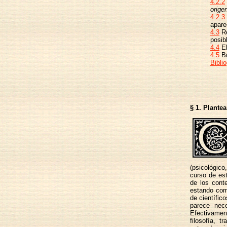
4.2.2
orige
4.2.3
apare
4.3
Re
posib
4.4
El
4.5
Br
Biblio
§ 1. Plante
(psicológico
curso de est
de los cont
estando com
de científic
parece nece
Efectivament
filosofía, 