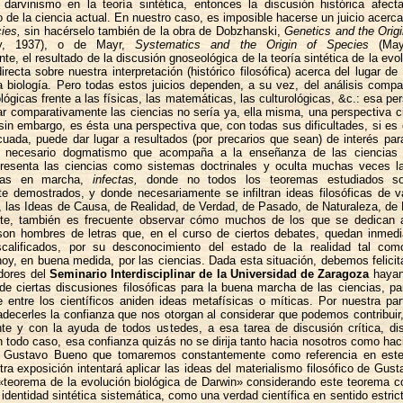
 darvinismo en la teoría sintética, entonces la discusión histórica afecta
 de la ciencia actual. En nuestro caso, es imposible hacerse un juicio acerc
ies,
sin hacérselo también de la obra de Dobzhanski,
Genetics and the Orig
ky, 1937), o de Mayr,
Systematics and the Origin of Species
(Mayr
te, el resultado de la discusión gnoseológica de la teoría sintética de la evolu
recta sobre nuestra interpretación (histórico filosófica) acerca del lugar de
la biología. Pero todas estos juicios dependen, a su vez, del análisis compa
lógicas frente a las físicas, las matemáticas, las culturológicas, &c.: esa pe
ar comparativamente las ciencias no sería ya, ella misma, una perspectiva ci
, sin embargo, es ésta una perspectiva que, con todas sus dificultades, si es 
ada, puede dar lugar a resultados (por precarios que sean) de interés par
El necesario dogmatismo que acompaña a la enseñanza de las ciencias 
presenta las ciencias como sistemas doctrinales y oculta muchas veces la
cias en marcha,
infectas,
donde no todos los teoremas estudiados s
e demostrados, y donde necesariamente se infiltran ideas filosóficas de v
, las Ideas de Causa, de Realidad, de Verdad, de Pasado, de Naturaleza, de
rte, también es frecuente observar cómo muchos de los que se dedican a 
on hombres de letras que, en el curso de ciertos debates, quedan inmed
escalificados, por su desconocimiento del estado de la realidad tal co
hoy, en buena medida, por las ciencias. Dada esta situación, debemos felici
dores del
Seminario Interdisciplinar de la Universidad de Zaragoza
hayan 
de ciertas discusiones filosóficas para la buena marcha de las ciencias, par
e entre los científicos aniden ideas metafísicas o míticas. Por nuestra pa
decerles la confianza que nos otorgan al considerar que podemos contribuir
e y con la ayuda de todos ustedes, a esa tarea de discusión crítica, dis
En todo caso, esa confianza quizás no se dirija tanto hacia nosotros como hacia
r Gustavo Bueno que tomaremos constantemente como referencia en este
tra exposición intentará aplicar las ideas del materialismo filosófico de Gus
l «teorema de la evolución biológica de Darwin» considerando este teorema 
identidad sintética sistemática, como una verdad científica en sentido estricto