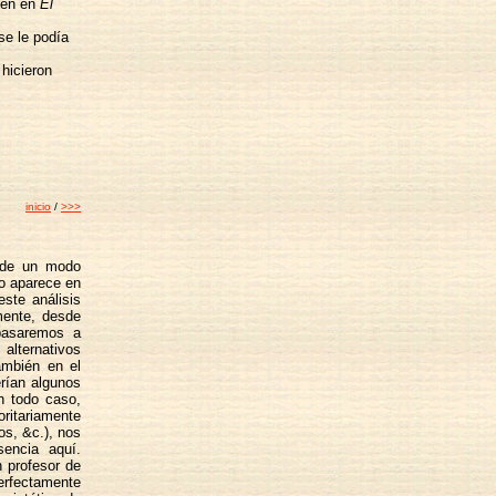
cen en
El
se le podía
hicieron
inicio
/
>>>
, de un modo
mo aparece en
ste análisis
mente, desde
pasaremos a
alternativos
también en el
erían algunos
n todo caso,
ritariamente
os, &c.), nos
sencia aquí.
n profesor de
erfectamente