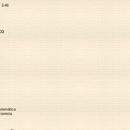
s 3-46
co
istemática
ionista