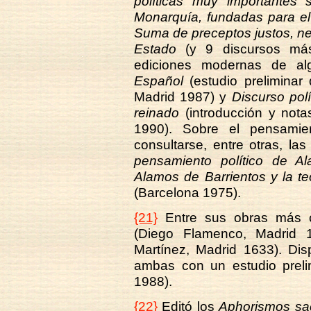
políticas muy importantes 
Monarquía, fundadas para el
Suma de preceptos justos, n
Estado
(y 9 discursos más
ediciones modernas de al
Español
(estudio preliminar
Madrid 1987) y
Discurso polí
reinado
(introducción y nota
1990). Sobre el pensami
consultarse, entre otras, l
pensamiento político de A
Alamos de Barrientos y la t
(Barcelona 1975).
{21}
Entre sus obras más c
(Diego Flamenco, Madrid
Martínez, Madrid 1633). D
ambas con un estudio preli
1988).
{22}
Editó los
Aphorismos sac