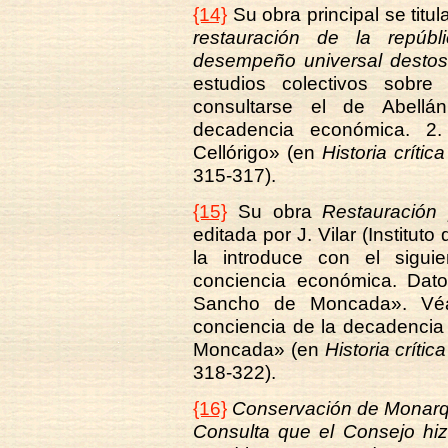
{14}
Su obra principal se titu
restauración de la repúb
desempeño universal destos
estudios colectivos sobre 
consultarse el de Abellán
decadencia económica. 2
Cellórigo» (en
Historia críti
315-317).
{15}
Su obra
Restauración 
editada por J. Vilar (Institut
la introduce con el siguie
conciencia económica. Dato
Sancho de Moncada». Véas
conciencia de la decadencia
Moncada» (en
Historia críti
318-322).
{16}
Conservación de Monarquí
Consulta que el Consejo hiz