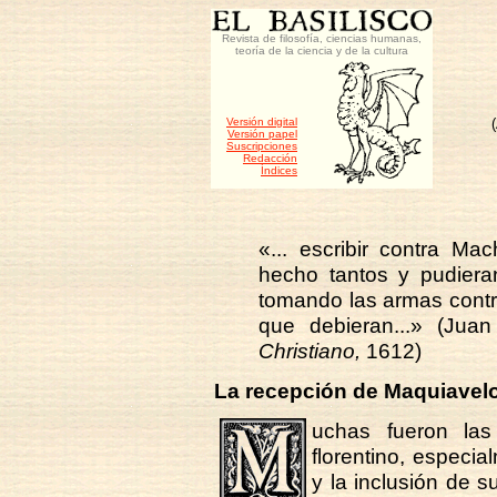
Revista de filosofía, ciencias humanas,
teoría de la ciencia y de la cultura
Versión digital
Versión papel
Suscripciones
Redacción
Índices
«... escribir contra M
hecho tantos y pudiera
tomando las armas contr
que debieran...» (Ju
Christiano,
1612)
La recepción de Maquiavel
uchas fueron las 
florentino, especi
y la inclusión de 