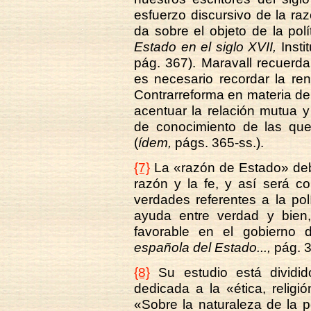
esfuerzo discursivo de la ra
da sobre el objeto de la polí
Estado en el siglo XVII,
Insti
pág. 367). Maravall recuerd
es necesario recordar la re
Contrarreforma en materia de
acentuar la relación mutua y
de conocimiento de las que
(
ídem,
págs. 365-ss.).
{7}
La «razón de Estado» debe
razón y la fe, y así será 
verdades referentes a la polí
ayuda entre verdad y bien,
favorable en el gobierno 
española del Estado...,
pág. 3
{8}
Su estudio está dividid
dedicada a la «ética, religió
«Sobre la naturaleza de la po