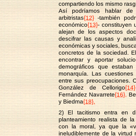
compartiendo los mismo rasg
Así podríamos hablar de l
arbitristas
{12}
-también podr
económico
{13}
- constituyen
alejan de los aspectos doc
descifrar las causas y anal
económicas y sociales, busc
concretos de la sociedad. E
encontrar y aportar soluc
demográficos que estaban
monarquía. Las cuestiones d
entre sus preocupaciones. Co
González de Cellorigo
{14}
Fernández Navarrete
{16},
Ben
y Biedma
{18}.
2) El tacitismo entra en 
planteamiento realista de l
con la moral, ya que la «
ineludiblemente de la virtud 