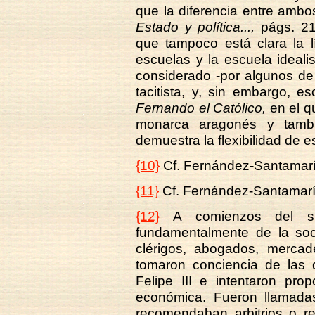
que la diferencia entre amb
Estado y política...,
págs. 21
que tampoco está clara la 
escuelas y la escuela ideali
considerado -por algunos de 
tacitista, y, sin embargo, e
Fernando el Católico,
en el qu
monarca aragonés y tambi
demuestra la flexibilidad de es
{10}
Cf. Fernández-Santamar
{11}
Cf. Fernández-Santamar
{12}
A comienzos del si
fundamentalmente de la soc
clérigos, abogados, mercade
tomaron conciencia de las d
Felipe III e intentaron prop
económica. Fueron llamadas 
recomendaban arbitrios o r