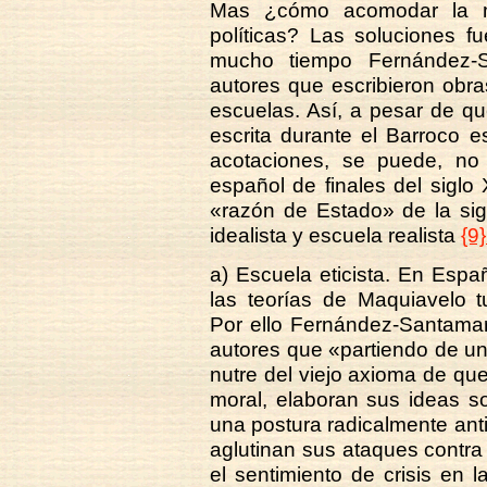
Mas ¿cómo acomodar la mo
políticas? Las soluciones f
mucho tiempo Fernández-S
autores que escribieron obr
escuelas. Así, a pesar de qu
escrita durante el Barroco esp
acotaciones, se puede, no 
español de finales del siglo
«razón de Estado» de la sigu
idealista y escuela realista
{9}
a) Escuela eticista. En Espa
las teorías de Maquiavelo tu
Por ello Fernández-Santamarí
autores que «partiendo de un
nutre del viejo axioma de que
moral, elaboran sus ideas s
una postura radicalmente ant
aglutinan sus ataques contra
el sentimiento de crisis en l