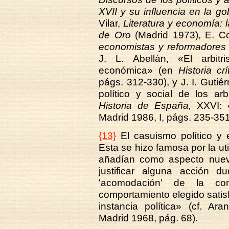
XVII y su influencia en la g
Vilar,
Literatura y economía: la
de Oro
(Madrid 1973), E. C
economistas y reformadores
J. L. Abellán, «El arbit
económica» (en
Historia c
págs. 312-330), y J. I. Guti
político y social de los arb
Historia de España,
XXVI: «
Madrid 1986, I, págs. 235-351
{13}
El casuismo político y 
Esta se hizo famosa por la uti
añadían como aspecto nuevo
justificar alguna acción 
'acomodación' de la con
comportamiento elegido satisfa
instancia política» (cf. Ar
Madrid 1968, pág. 68).