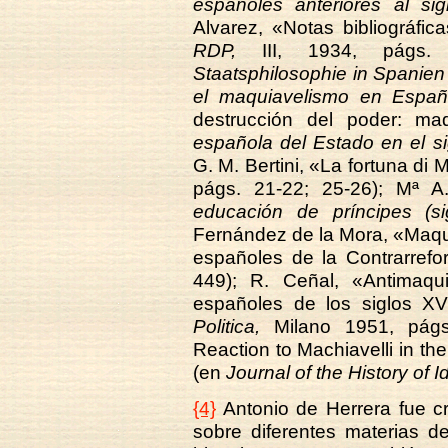
españoles anteriores al sig
Alvarez, «Notas bibliográfi
RDP,
III, 1934, págs.
Staatsphilosophie in Spanien
el maquiavelismo en Espa
destrucción del poder: ma
española del Estado en el si
G. M. Bertini, «La fortuna di
págs. 21-22; 25-26); Mª A.
educación de príncipes (s
Fernández de la Mora, «Maquiav
españoles de la Contrarref
449); R. Ceñal, «Antimaquia
españoles de los siglos X
Politica,
Milano 1951, págs.
Reaction to Machiavelli in t
(en
Journal of the History of I
{4}
Antonio de Herrera fue cr
sobre diferentes materias d