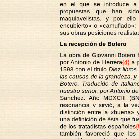
en el que se introduce a
propuestas que han sid
maquiavelistas, y por el
encubierto» o «camuflado»: s
sus obras posiciones realistas 
La recepción de Botero
La obra de Giovanni Botero f
por Antonio de Herrera
{4}
a p
1593 con el título
Diez libros
las causas de la grandeza, y
Botero. Traducido de Italia
nuestro señor, por Antonio de
Sanchez. Año MDXCIII (BN:
resonancia y sirvió, a la v
distinción entre la «buena»
una definición de ésta que f
de los tratadistas españoles
{
también favoreció que los t