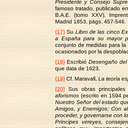
Presidente y Consejo Supre
famoso tratado, publicado e
B.A.E. (tomo XXV), Imprent
Madrid 1853, págs. 457-546.
{17}
Su
Libro de las cinco E
a España para su mayor pot
conjunto de medidas para la
ocasionados por la despoblac
{18}
Escribió
Desengaño del 
que data de 1623.
{19}
Cf. Maravall,
La teoría es
{20}
Sus obras principales
aforismos
(escrito en 1594 p
Nuestro Señor del estado que
Amigos, y Enemigos; Con al
proceder, y governarse con lo
Príncipes virreyes, conseje