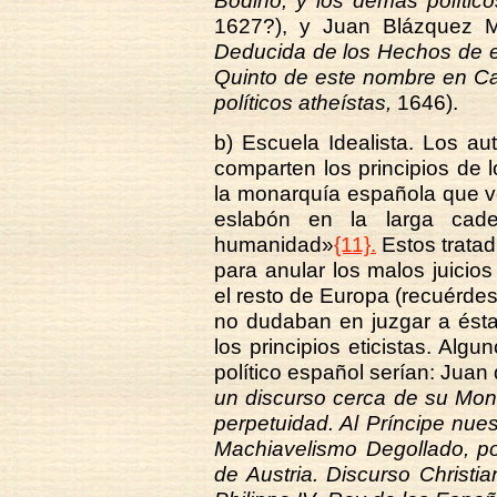
Bodino, y los demás polític
1627?), y Juan Blázquez M
Deducida de los Hechos de e
Quinto de este nombre en Ca
políticos atheístas,
1646).
b) Escuela Idealista. Los a
comparten los principios de l
la monarquía española que ven
eslabón en la larga cade
humanidad»
{11}.
Estos tratad
para anular los malos juici
el resto de Europa (recuérdese
no dudaban en juzgar a ésta
los principios eticistas. Alg
político español serían: Juan 
un discurso cerca de su Mon
perpetuidad. Al Príncipe nues
Machiavelismo Degollado, po
de Austria. Discurso Christi