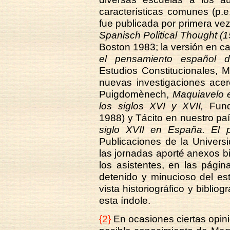
características comunes (p.
fue publicada por primera v
Spanisch Political Thought (
Boston 1983; la versión en ca
el pensamiento español d
Estudios Constitucionales, 
nuevas investigaciones acer
Puigdomènech,
Maquiavelo 
los siglos XVI y XVII,
Funda
1988) y Tácito en nuestro pa
siglo XVII en España. El p
Publicaciones de la Univers
las jornadas aporté anexos bi
los asistentes, en las pági
detenido y minucioso del es
vista historiográfico y bibli
esta índole.
{2}
En ocasiones ciertas opini