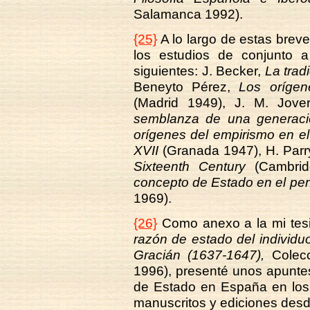
Salamanca 1992).
{25}
A lo largo de estas bre
los estudios de conjunto 
siguientes: J. Becker,
La trad
Beneyto Pérez,
Los orígen
(Madrid 1949), J. M. Jove
semblanza de una generaci
orígenes del empirismo en el
XVII
(Granada 1947), H. Parr
Sixteenth Century
(Cambrid
concepto de Estado en el pen
1969).
{26}
Como anexo a la mi tesis
razón de estado del individuo
Gracián (1637-1647),
Colecc
1996), presenté unos apuntes
de Estado en España en los 
manuscritos y ediciones des