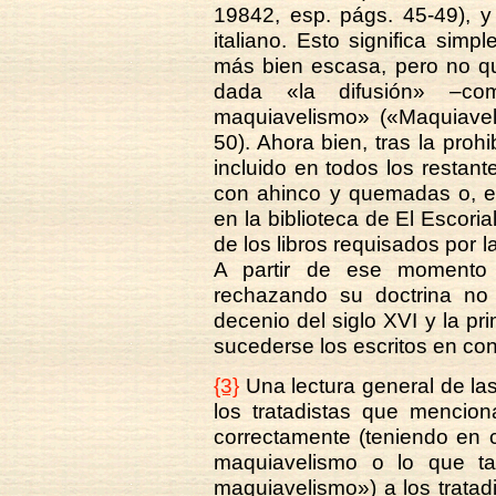
19842, esp. págs. 45-49), y
italiano. Esto significa sim
más bien escasa, pero no q
dada «la difusión» –co
maquiavelismo» («Maquiave
50). Ahora bien, tras la proh
incluido en todos los restan
con ahinco y quemadas o, e
en la biblioteca de El Escori
de los libros requisados por 
A partir de ese momento l
rechazando su doctrina no 
decenio del siglo XVI y la pr
sucederse los escritos en co
{3}
Una lectura general de las
los tratadistas que menciona
correctamente (teniendo en 
maquiavelismo o lo que ta
maquiavelismo») a los tratadi