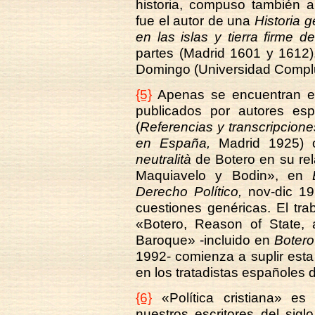
historia, compuso también a
fue el autor de una
Historia 
en las islas y tierra firme
partes (Madrid 1601 y 1612)
Domingo (Universidad Compl
{5}
Apenas se encuentran es
publicados por autores e
(
Referencias y transcripciones 
en España,
Madrid 1925) o
neutralità
de Botero en su rela
Maquiavelo y Bodin», en
Derecho Político,
nov-dic 19
cuestiones genéricas. El tr
«Botero, Reason of State, a
Baroque» -incluido en
Botero 
1992- comienza a suplir esta 
en los tratadistas españoles de
{6}
«Política cristiana» e
nuestros escritores del sig