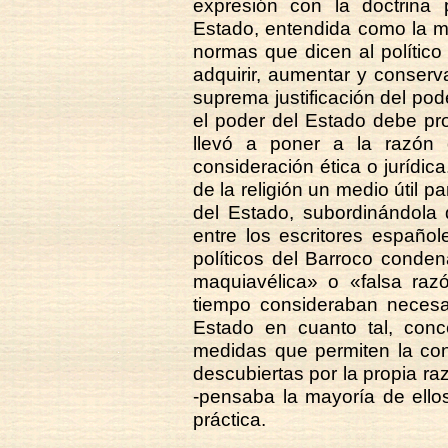
expresión con la doctrina 
Estado, entendida como la má
normas que dicen al polític
adquirir, aumentar y conserv
suprema justificación del po
el poder del Estado debe pr
llevó a poner a la razón
consideración ética o jurídica
de la religión un medio útil p
del Estado, subordinándola d
entre los escritores español
políticos del Barroco conde
maquiavélica» o «falsa ra
tiempo consideraban necesar
Estado en cuanto tal, conc
medidas que permiten la con
descubiertas por la propia ra
-pensaba la mayoría de ello
práctica.