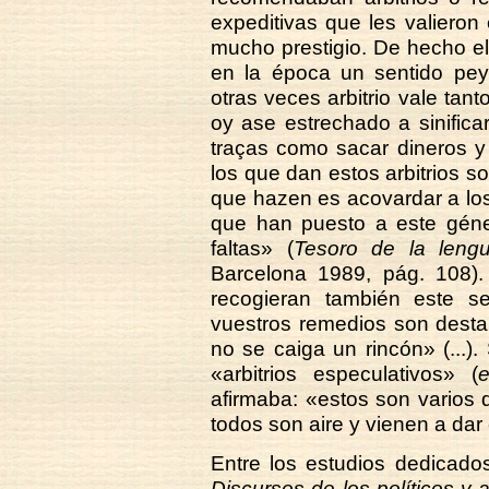
expeditivas que les valieron
mucho prestigio. De hecho el 
en la época un sentido pey
otras veces arbitrio vale tan
oy ase estrechado a sinifica
traças como sacar dineros y 
los que dan estos arbitrios so
que hazen es acovardar a los
que han puesto a este géne
faltas» (
Tesoro de la lengu
Barcelona 1989, pág. 108).
recogieran también este s
vuestros remedios son desta
no se caiga un rincón» (...
«arbitrios especulativos» (
afirmaba: «estos son varios 
todos son aire y vienen a dar en
Entre los estudios dedicados 
Discursos de los políticos y a