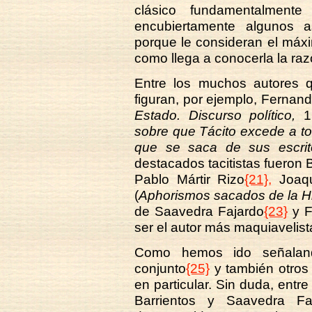
clásico fundamentalmente
encubiertamente algunos a
porque le consideran el máxim
como llega a conocerla la raz
Entre los muchos autores q
figuran, por ejemplo, Fernand
Estado. Discurso político,
16
sobre que Tácito excede a tod
que se saca de sus escrit
destacados tacitistas fueron 
Pablo Mártir Rizo
{21},
Joaqu
(
Aphorismos sacados de la His
de Saavedra Fajardo
{23}
y F
ser el autor más maquiavelist
Como hemos ido señalando
conjunto
{25}
y también otros
en particular. Sin duda, entr
Barrientos y Saavedra Fa