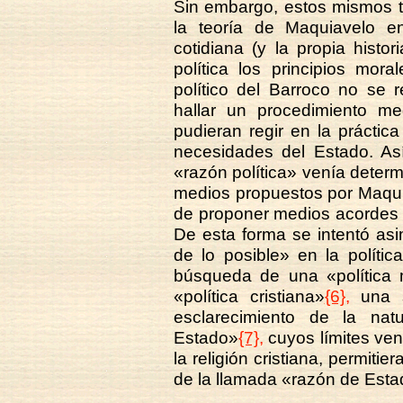
Sin embargo, estos mismos te
la teoría de Maquiavelo en
cotidiana (y la propia histor
política los principios mor
político del Barroco no se 
hallar un procedimiento med
pudieran regir en la práctic
necesidades del Estado. Así
«razón política» venía determ
medios propuestos por Maquia
de proponer medios acordes co
De esta forma se intentó asi
de lo posible» en la polític
búsqueda de una «política 
«política cristiana»
{6},
una s
esclarecimiento de la na
Estado»
{7},
cuyos límites ven
la religión cristiana, permitie
de la llamada «razón de Esta