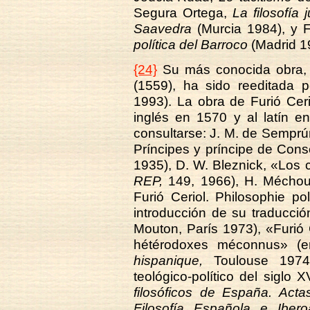
Segura Ortega,
La filosofía 
Saavedra
(Murcia 1984), y F.
política del Barroco
(Madrid 19
{24}
Su más conocida obra
(1559), ha sido reeditada 
1993). La obra de Furió Cerio
inglés en 1570 y al latín e
consultarse: J. M. de Semprú
Príncipes y príncipe de Con
1935), D. W. Bleznick, «Los c
REP,
149, 1966), H. Méchoul
Furió Ceriol. Philosophie po
introducción de su traducció
Mouton, París 1973), «Furió
hétérodoxes méconnus» (
hispanique,
Toulouse 1974)
teológico-político del siglo X
filosóficos de España. Acta
Filosofía Española e Ibero