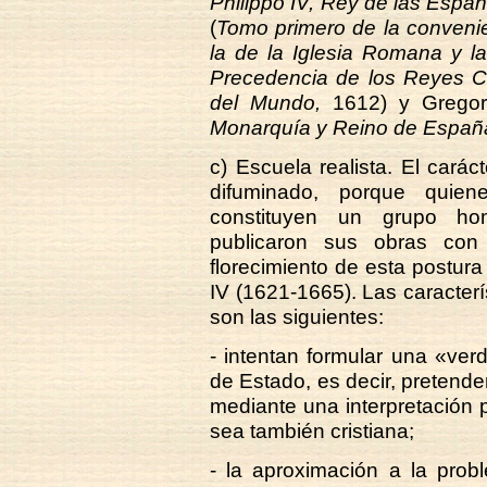
Philippo IV, Rey de las Españ
(
Tomo primero de la convenie
la de la Iglesia Romana y l
Precedencia de los Reyes C
del Mundo,
1612) y Gregor
Monarquía y Reino de Españ
c) Escuela realista. El car
difuminado, porque quien
constituyen un grupo ho
publicaron sus obras con 
florecimiento de esta postura
IV (1621-1665). Las caracte
son las siguientes:
- intentan formular una «ve
de Estado, es decir, pretende
mediante una interpretación p
sea también cristiana;
- la aproximación a la probl