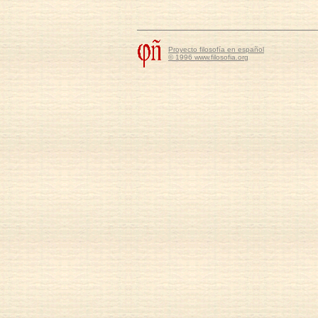
Proyecto filosofía en español
© 1996 www.filosofia.org