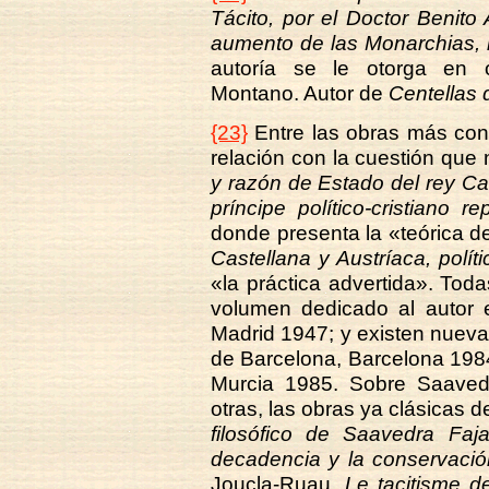
Tácito, por el Doctor Benito
aumento de las Monarchias, 
autoría se le otorga en 
Montano. Autor de
Centellas 
{23}
Entre las obras más con
relación con la cuestión que
y razón de Estado del rey Ca
príncipe político-cristiano
donde presenta la «teórica d
Castellana y Austríaca, polít
«la práctica advertida». Tod
volumen dedicado al autor e
Madrid 1947; y existen nuevas
de Barcelona, Barcelona 198
Murcia 1985. Sobre Saavedr
otras, las obras ya clásicas d
filosófico de Saavedra Faja
decadencia y la conservaci
Joucla-Ruau,
Le tacitisme 