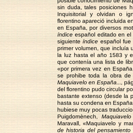
posible conocimiento de Maq
sin duda, tales posiciones 
Inquisitorial y olvidan o 
florentino apareció incluida e
en España, por diversos moti
índice
español editado en el 
siguiente
índice
español fue 
primer volumen, que incluía un
la luz hasta el año 1583 y 
que contenía una lista de lib
«por primera vez en España
se prohibe toda la obra de
Maquiavelo en España...,
pág
del florentino pudo circular 
bastante extenso (desde la p
hasta su condena en España
hubiese muy pocas traduccio
Puigdomènech,
Maquiavelo
Maravall, «Maquiavelo y ma
de historia del pensamiento