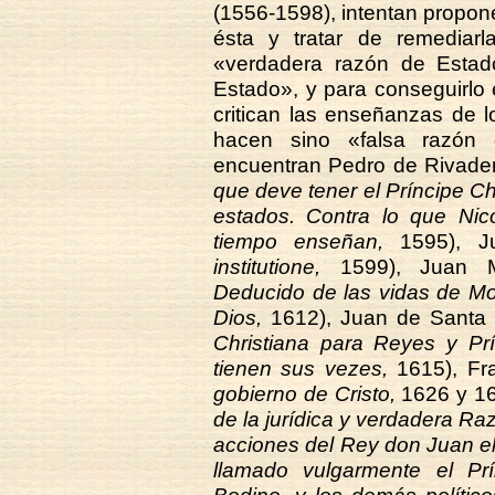
(1556-1598), intentan propon
ésta y tratar de remediarl
«verdadera razón de Estado
Estado», y para conseguirlo ex
critican las enseñanzas de 
hacen sino «falsa razón 
encuentran Pedro de Rivaden
que deve tener el Príncipe Ch
estados. Contra lo que Nico
tiempo enseñan,
1595), J
institutione,
1599), Juan M
Deducido de las vidas de Mo
Dios,
1612), Juan de Santa 
Christiana para Reyes y Prí
tienen sus vezes,
1615), Fr
gobierno de Cristo,
1626 y 16
de la jurídica y verdadera Ra
acciones del Rey don Juan el
llamado vulgarmente el Pr