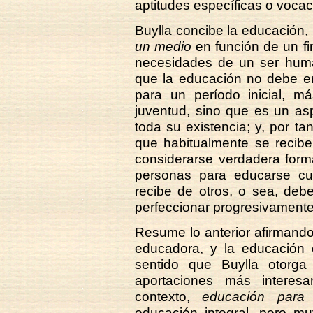
aptitudes específicas o vocac
Buylla concibe la educación,
un medio
en función de un fin
necesidades de un ser huma
que la educación no debe en
para un período inicial, m
juventud, sino que es un asp
toda su existencia; y, por ta
que habitualmente se recibe
considerarse verdadera forma
personas para educarse cu
recibe de otros, o sea, deb
perfeccionar progresivamente
Resume lo anterior afirmand
educadora, y la educación 
sentido que Buylla otorg
aportaciones más interes
contexto,
educación para 
educación integral, pero m