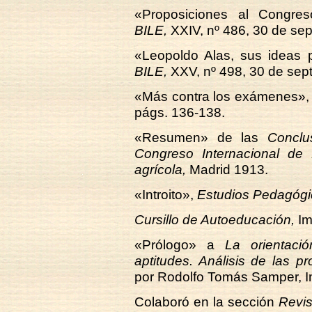
«Proposiciones al Congres
BILE,
XXIV, nº 486, 30 de se
«Leopoldo Alas, sus ideas 
BILE,
XXV, nº 498, 30 de sep
«Más contra los exámenes»
págs. 136-138.
«Resumen» de las
Conclu
Congreso Internacional de
agrícola,
Madrid 1913.
«Introito»,
Estudios Pedagógi
Cursillo de Autoeducación,
Im
«Prólogo» a
La orientaci
aptitudes. Análisis de las p
por Rodolfo Tomás Samper, Im
Colaboró en la sección
Revis