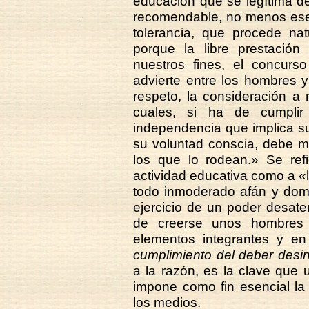
educación que se legítima d
recomendable, no menos esenci
tolerancia, que procede nat
porque la libre prestación
nuestros fines, el concurs
advierte entre los hombres y
respeto, la consideración a
cuales, si ha de cumplir
independencia que implica su
su voluntad conscia, debe m
los que lo rodean.» Se ref
actividad educativa como a «l
todo inmoderado afán y domi
ejercicio de un poder desate
de creerse unos hombres 
elementos integrantes y e
cumplimiento del deber desi
a la razón, es la clave que u
impone como fin esencial la
los medios.