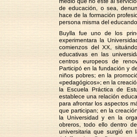
medio que no esté al servicio
de educación, o sea, denun
hace de la formación profesio
persona misma del educando
Buylla fue uno de los princ
experimentara la Universida
comienzos del XX, situánd
educativas en las univers
centros europeos de renov
Participó en la fundación y d
niños pobres; en la promoci
«pedagógicos»; en la creació
la Escuela Práctica de Est
establece una relación educa
para afrontar los aspectos m
que participan; en la creaci
la Universidad y en la org
obreros, todo ello dentro d
universitaria que surgió en