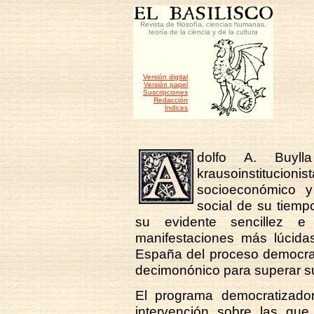
Revista de filosofía, ciencias humanas,
teoría de la ciencia y de la cultura
Versión digital
Versión papel
Suscripciones
Redacción
Índices
dolfo A. Buyl
krausoinstitucion
socioeconómico 
social de su tiemp
su evidente sencillez e
manifestaciones más lúcidas
España del proceso democrat
decimonónico para superar su
El programa democratizado
intervención sobre las que