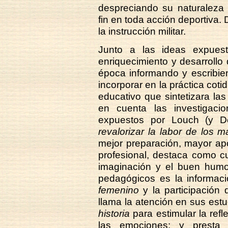
despreciando su naturaleza 
fin en toda acción deportiva.
la instrucción militar.
Junto a las ideas expuest
enriquecimiento y desarrollo
época informando y escribie
incorporar en la práctica cot
educativo que sintetizara las
en cuenta las investigaci
expuestos por Louch (y D
revalorizar la labor de los m
mejor preparación, mayor apoy
profesional, destaca como cu
imaginación y el buen humor
pedagógicos es la informac
femenino
y la participación 
llama la atención en sus estu
historia
para estimular la refle
las emociones; y presta