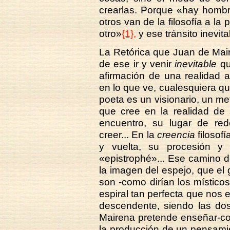
crearlas. Porque «hay hombre
otros van de la filosofía a la 
otro»
{1},
y ese tránsito inevita
La Retórica que Juan de Mai
de ese ir y venir
inevitable
qu
afirmación de una realidad 
en lo que ve, cualesquiera qu
poeta es un visionario, un me
que cree en la realidad de
encuentro, su lugar de red
creer... En la
creencia
filosof
y vuelta, su procesión y
«epistrophé»... Ese camino d
la imagen del espejo, que el g
son -como dirían los místico
espiral tan perfecta que nos e
descendente, siendo las dos
Mairena pretende enseñar-co
la producción de un pensamie