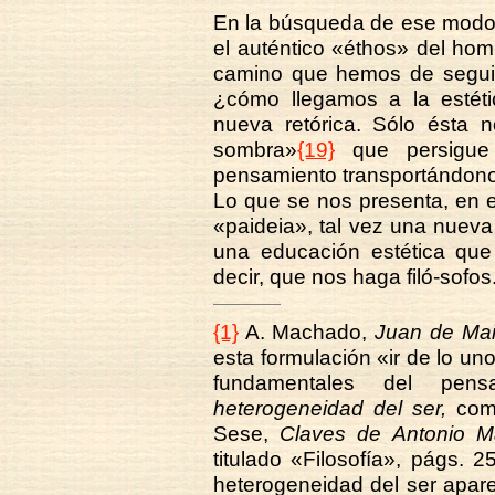
En la búsqueda de ese modo 
el auténtico «éthos» del ho
camino que hemos de seguir: 
¿cómo llegamos a la estéti
nueva retórica. Sólo ésta 
sombra»
{19}
que persigue 
pensamiento transportándonos
Lo que se nos presenta, en 
«paideia», tal vez una nuev
una educación estética que
decir, que nos haga filó-sofos.
{1}
A. Machado,
Juan de Mai
esta formulación «ir de lo un
fundamentales del pen
heterogeneidad del ser,
como
Sese,
Claves de Antonio M
titulado «Filosofía», págs. 
heterogeneidad del ser apar