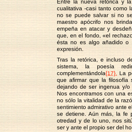
Entre la nueva retórica y la
cualitativa -casi tanto como l
no se puede salvar si no s
maestro apócrifo nos brinda
empeña en atacar y desdeñar
que, en el fondo, «el rechazo
ésta no es algo añadido o 
expresión.
Tras la retórica, e incluso d
sistema, la poesía re
complementándola
{17}.
La po
que afirmar que la filosofía
dejando de ser ingenua y/o 
Nos encontramos con una e
no sólo la vitalidad de la raz
sentimiento admirativo ante e
se detiene. Aún más, la fe 
otredad y de lo uno, nos sit
ser y ante el propio ser del h