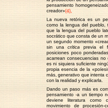
pensamiento homogeneizador
creador»
{4}.
La nueva retórica es un pen
como la lengua del pueblo, 
que la lengua del pueblo la
socrático que consta de un 
un segundo momento «crea
sin una
crítica
previa el fi
posiciones poco ponderadas,
acarrean consecuencias no q
es ni siquiera suficiente nin
propia esencia de la «poíes
más, generativo que intenta
con la realidad y explicarla.
Dando un paso más es como
pensamiento -a un tiempo ne
deviene literatura como 
movimiento de procesión-