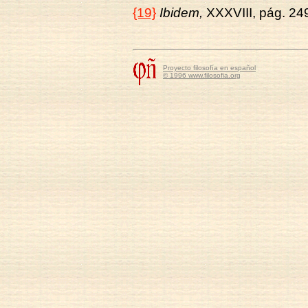
{19}
Ibidem,
XXXVIII, pág. 24
Proyecto filosofía en español
© 1996 www.filosofia.org