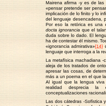
Mairena afirma -y es de las
«pensar pretende ser pensar 
implicación de lo finito y lo i
del lenguaje desencadena, po
Por eso la retórica es una
docta ignorancia
que el tala
duda sobre lo dado. El leng
ha de contestar él mismo. Tod
«ignorancia admirativa»
{14}
q
lenguaje que interroga a la re
La metafísica machadiana -co
aleja de los tratados de on
apresar las cosas, de deter
más a un poema en el que la
Al igual que la lengua viva 
realidad desprecia la
conceptualizaciones racionali
Las dos cátedras -Sofística 