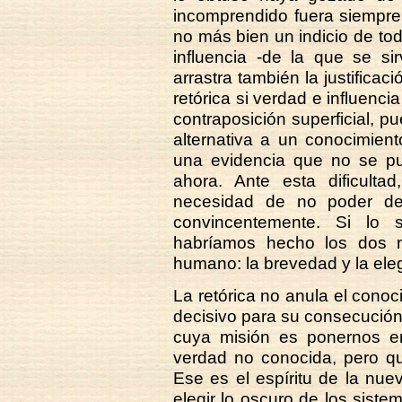
incomprendido fuera siempre
no más bien un indicio de todo
influencia -de la que se sir
arrastra también la justificaci
retórica si verdad e influen
contraposición superficial, pu
alternativa a un conocimien
una evidencia que no se pu
ahora. Ante esta dificultad
necesidad de no poder dec
convincentemente. Si lo 
habríamos hecho los dos m
humano: la brevedad y la ele
La retórica no anula el conoc
decisivo para su consecución. 
cuya misión es ponernos e
verdad no conocida, pero 
Ese es el espíritu de la nue
elegir lo oscuro de los sistem