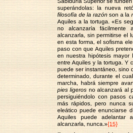
Sabiduría Superior se funde
superándolas: la nueva ret
filosofía de la razón
son a la
Aquiles a la tortuga. «Es seg
no alcanzaría fácilmente 
alcanzarla, sin permitirse el 
en esta forma, el sofisma ele
paso con que Aquiles pretende
en nuestra hipótesis mayor 
entre Aquiles y la tortuga. Y
puede ser instantáneo, sino q
determinado, durante el cua
marcha, habrá siempre ava
pies ligeros
no alcanzará al p
persiguiéndolo con pasos ca
más rápidos, pero nunca s
eleático puede enunciarse d
Aquiles puede adelantar a
alcanzarla, nunca.»
{15}