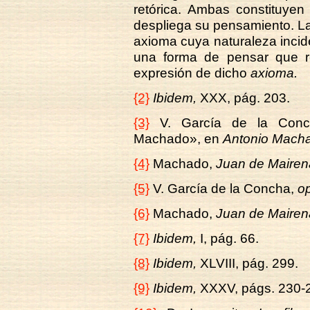
retórica. Ambas constituyen
despliega su pensamiento. La
axioma cuya naturaleza incid
una forma de pensar que re
expresión de dicho
axioma.
{2}
Ibidem,
XXX, pág. 203.
{3}
V. García de la Conch
Machado», en
Antonio Mach
{4}
Machado,
Juan de Mairen
{5}
V. García de la Concha,
op
{6}
Machado,
Juan de Mairen
{7}
Ibidem,
I, pág. 66.
{8}
Ibidem,
XLVIII, pág. 299.
{9}
Ibidem,
XXXV, págs. 230-