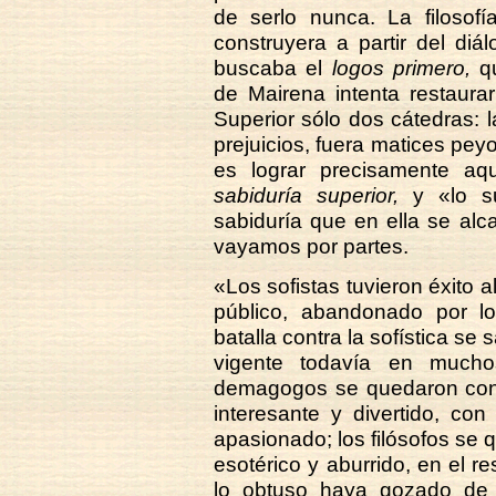
de serlo nunca. La filosof
construyera a partir del diá
buscaba el
logos primero,
qu
de Mairena intenta restaura
Superior sólo dos cátedras: l
prejuicios, fuera matices pey
es lograr precisamente a
sabiduría superior,
y «lo su
sabiduría que en ella se al
vayamos por partes.
«Los sofistas tuvieron éxito 
público, abandonado por lo
batalla contra la sofística se s
vigente todavía en mucho
demagogos se quedaron con e
interesante y divertido, con
apasionado; los filósofos se 
esotérico y aburrido, en el r
lo obtuso haya gozado de u