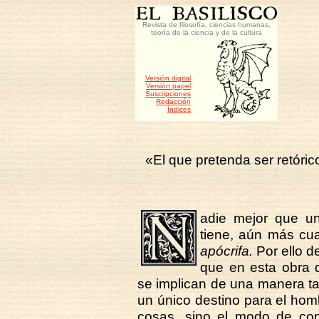
Revista de filosofía, ciencias humanas,
teoría de la ciencia y de la cultura
Versión digital
Versión papel
Suscripciones
Redacción
Índices
«El que pretenda ser retóri
adie mejor que u
tiene, aún más cua
apócrifa.
Por ello d
que en esta obra d
se implican de una manera ta
un único destino para el hom
cosas, sino el modo de com