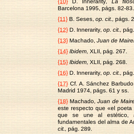
{10}
D. Innerarity,
La filo
Barcelona 1995, págs. 82-83.
{11}
B. Seses,
op. cit.,
págs. 2
{12}
D. Innerarity,
op. cit.,
pág.
{13}
Machado,
Juan de Maire
{14}
Ibidem,
XLII, pág. 267.
{15}
Ibidem,
XLII, pág. 268.
{16}
D. Innerarity,
op. cit.,
pág.
{17}
Cf. A. Sánchez Barbudo
Madrid 1974, págs. 61 y ss.
{18}
Machado,
Juan de Mair
este respecto que «el poeta
que se une al estético,
fundamentales del alma de A
cit.,
pág. 289.