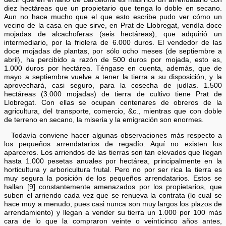
diez hectáreas que un propietario que tenga lo doble en secano.
Aun no hace mucho que el que esto escribe pudo ver cómo un
vecino de la casa en que sirve, en Prat de Llobregat, vendía doce
mojadas de alcachoferas (seis hectáreas), que adquirió un
intermediario, por la friolera de 6.000 duros. El vendedor de las
doce mojadas de plantas, por sólo ocho meses (de septiembre a
abril), ha percibido a razón de 500 duros por mojada, esto es,
1.000 duros por hectárea. Téngase en cuenta, además, que de
mayo a septiembre vuelve a tener la tierra a su disposición, y la
aprovechará, casi seguro, para la cosecha de judías. 1.500
hectáreas (3.000 mojadas) de tierra de cultivo tiene Prat de
Llobregat. Con ellas se ocupan centenares de obreros de la
agricultura, del transporte, comercio, &c., mientras que con doble
de terreno en secano, la miseria y la emigración son enormes.
Todavía conviene hacer algunas observaciones más respecto a
los pequeños arrendatarios de regadío. Aquí no existen los
aparceros. Los arriendos de las tierras son tan elevados que llegan
hasta 1.000 pesetas anuales por hectárea, principalmente en la
horticultura y arboricultura frutal. Pero no por ser rica la tierra es
muy segura la posición de los pequeños arrendatarios. Estos se
hallan [9] constantemente amenazados por los propietarios, que
suben el arriendo cada vez que se renueva la contrata (lo cual se
hace muy a menudo, pues casi nunca son muy largos los plazos de
arrendamiento) y llegan a vender su tierra un 1.000 por 100 más
cara de lo que la compraron veinte o veinticinco años antes,