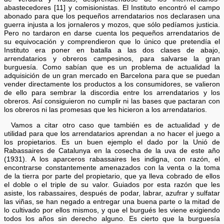
abastecedores [11] y comisionistas. El Instituto encontró el campo
abonado para que los pequeños arrendatarios nos declarasen una
guerra injusta a los jornaleros y mozos, que sólo pedíamos justicia.
Pero no tardaron en darse cuenta los pequeños arrendatarios de
su equivocación y comprendieron que lo único que pretendía el
Instituto era poner en batalla a las dos clases de abajo,
arrendatarios y obreros campesinos, para salvarse la gran
burguesía. Como sabían que es un problema de actualidad la
adquisición de un gran mercado en Barcelona para que se puedan
vender directamente los productos a los consumidores, se valieron
de ello para sembrar la discordia entre los arrendatarios y los
obreros. Así consiguieron no cumplir ni las bases que pactaran con
los obreros ni las promesas que les hicieron a los arrendatarios.
Vamos a citar otro caso que también es de actualidad y de
utilidad para que los arrendatarios aprendan a no hacer el juego a
los propietarios. Es un buen ejemplo el dado por la Unió de
Rabassaires de Catalunya en la cosecha de la uva de este año
(1931). A los aparceros rabassaires les indigna, con razón, el
encontrarse constantemente amenazados con la venta o la toma
de la tierra por parte del propietario, que ya lleva cobrado de ellos
el doble o el triple de su valor. Guiados por esta razón que les
asiste, los rabassaires, después de podar, labrar, azufrar y sulfatar
las viñas, se han negado a entregar una buena parte o la mitad de
lo cultivado por ellos mismos, y que el burgués les viene exigiendo
todos los años sin derecho alguno. Es cierto que la burguesía