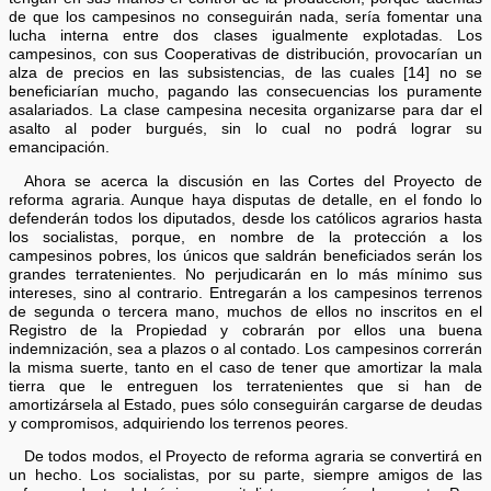
de que los campesinos no conseguirán nada, sería fomentar una
lucha interna entre dos clases igualmente explotadas. Los
campesinos, con sus Cooperativas de distribución, provocarían un
alza de precios en las subsistencias, de las cuales [14] no se
beneficiarían mucho, pagando las consecuencias los puramente
asalariados. La clase campesina necesita organizarse para dar el
asalto al poder burgués, sin lo cual no podrá lograr su
emancipación.
Ahora se acerca la discusión en las Cortes del Proyecto de
reforma agraria. Aunque haya disputas de detalle, en el fondo lo
defenderán todos los diputados, desde los católicos agrarios hasta
los socialistas, porque, en nombre de la protección a los
campesinos pobres, los únicos que saldrán beneficiados serán los
grandes terratenientes. No perjudicarán en lo más mínimo sus
intereses, sino al contrario. Entregarán a los campesinos terrenos
de segunda o tercera mano, muchos de ellos no inscritos en el
Registro de la Propiedad y cobrarán por ellos una buena
indemnización, sea a plazos o al contado. Los campesinos correrán
la misma suerte, tanto en el caso de tener que amortizar la mala
tierra que le entreguen los terratenientes que si han de
amortizársela al Estado, pues sólo conseguirán cargarse de deudas
y compromisos, adquiriendo los terrenos peores.
De todos modos, el Proyecto de reforma agraria se convertirá en
un hecho. Los socialistas, por su parte, siempre amigos de las