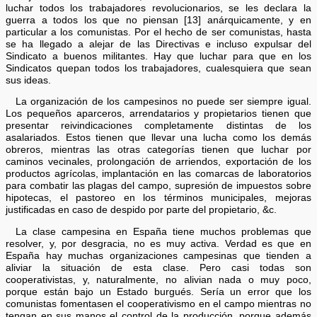
luchar todos los trabajadores revolucionarios, se les declara la
guerra a todos los que no piensan [13] anárquicamente, y en
particular a los comunistas. Por el hecho de ser comunistas, hasta
se ha llegado a alejar de las Directivas e incluso expulsar del
Sindicato a buenos militantes. Hay que luchar para que en los
Sindicatos quepan todos los trabajadores, cualesquiera que sean
sus ideas.
La organización de los campesinos no puede ser siempre igual.
Los pequeños aparceros, arrendatarios y propietarios tienen que
presentar reivindicaciones completamente distintas de los
asalariados. Estos tienen que llevar una lucha como los demás
obreros, mientras las otras categorías tienen que luchar por
caminos vecinales, prolongación de arriendos, exportación de los
productos agrícolas, implantación en las comarcas de laboratorios
para combatir las plagas del campo, supresión de impuestos sobre
hipotecas, el pastoreo en los términos municipales, mejoras
justificadas en caso de despido por parte del propietario, &c.
La clase campesina en España tiene muchos problemas que
resolver, y, por desgracia, no es muy activa. Verdad es que en
España hay muchas organizaciones campesinas que tienden a
aliviar la situación de esta clase. Pero casi todas son
cooperativistas, y, naturalmente, no alivian nada o muy poco,
porque están bajo un Estado burgués. Sería un error que los
comunistas fomentasen el cooperativismo en el campo mientras no
tengan en sus manos el control de la producción, porque además