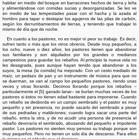
habitar en medio del bosque en barracones hechos de tierra y leña
y alimentándose con comidas sucias y desorganizadas. Se les ve
en medio de las tempestades pasar con el hacha y la azada al
hombro para tapar o destapar los agujeros de las pilas de carbón,
según los derrumbamientos de tierras, y teniendo que trabajar lo
mismo de día que de noche.
En cuanto a los pastores, no es mejor ni peor su trabajo. Es decir,
sufren tanto o más que los otros obreros. Desde muy pequeños, a
los ocho, nueve o diez años, los pastores tienen que abandonar
sus familiares y son alquilados por los grandes o medianos
campesinos para guardar los rebaños. Al principio la nueva vida no
les desagrada, pues aunque hayan tenido que abandonar a los
suyos, la mesa (la comida) ha mejorado. Con un cesto mediado de
maíz, un pedazo de pan y un instrumento de música para que no
se duerman, se van al campo los pequeños pastores, riendo unas
veces y otras llorando. Decimos llorando porque los rebaños –
particularmente el [5] ganado lanar– se burlan muchas veces de los
pastores si éstos no tienen edad bastante para imponerse. Cuando
un rebaño se desborda en un campo sembrado y el pastor es muy
pequeño y sin presencia, no puede sacarlo del sembrado a pesar
de sus pedradas y maldiciones; cuando logra sacar una parte del
rebaño, entra la otra, y de no acudir una persona de presencia el
rebaño devoraría el sembrado, abusando del pequeño e impotente
pastor. Los pastores no sienten muy penoso su trabajo porque son
muy pequeños. Pero no tienen un solo día de descanso. Para ellos