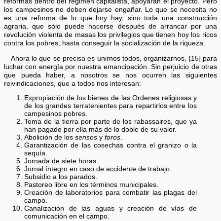
reformas dentro del régimen capitalista, apoyarán el proyecto. Pero
los campesinos no deben dejarse engañar. Lo que se necesita no
es una reforma de lo que hoy hay, sino toda una construcción
agraria, que sólo puede hacerse después de arrancar por una
revolución violenta de masas los privilegios que tienen hoy los ricos
contra los pobres, hasta conseguir la socialización de la riqueza.
Ahora lo que se precisa es unirnos todos, organizarnos, [15] para
luchar con energía por nuestra emancipación. Sin perjuicio de otras
que pueda haber, a nosotros se nos ocurren las siguientes
reivindicaciones, que a todos nos interesan:
Expropiación de los bienes de las Ordenes religiosas y
de los grandes terratenientes para repartirlos entre los
campesinos pobres.
Toma de la tierra por parte de los rabassaires, que ya
han pagado por ella más de lo doble de su valor.
Abolición de los
sensos
y
foros
.
Garantización de las cosechas contra el granizo o la
sequía.
Jornada de siete horas.
Jornal íntegro en caso de accidente de trabajo.
Subsidio a los parados.
Pastoreo libre en los términos municipales.
Creación de laboratorios para combatir las plagas del
campo.
Canalización de las aguas y creación de vías de
comunicación en el campo.