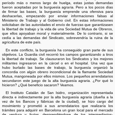
período más o menos largo de huelga, estas justas demandas
fueron aceptadas por la burguesía agraria. Pero a los pocos días
de firmar las bases, la burguesía emprende una ofensiva para
deshacerlas, empezando por enviar informaciones falsas al
Ministerio de Trabajo y al Gobierno civil. En estas informaciones
solicitaban de las autoridades el envío de fuerzas que garantizasen
la libertad de trabajo y la vida de una Sociedad Mutua de Obreros,
que ellos apoyaban moral y materialmente. De lo contrario, si se
cedía a las demandas del Sindicato, sobrevendría la ruina de la
agricultura de este país.
En este conflicto, la burguesía ha conseguido gran parte de sus
objetivos. La Guardia civil recorrió los campos garantizando a tiros
la libertad de trabajo. Se clausuraron los Sindicatos y los mejores
militantes ingresaron en la cárcel o en el hospital. Una vez que
hubo burlado las bases de trabajo, la burguesía organizó la
concordia con algún obrero incondicional de la flamante Sociedad
Mutua, mangoneada por ellos mismos. Los pequeños arrendatarios
secundaron este juego de la alta burguesía agraria. ¿Por qué lo
hicieron? ¿Qué beneficio sacaron? Veamos.
El Instituto Catalán de San Isidro, organización representada
directa e indirectamente por la alta burguesía agraria (dueña a la
vez de los Bancos y fábricas de la ciudad), se hizo cargo del
movimiento y prometió a sus arrendatarios que realizaría los
trámites para adquirir en Barcelona un gran local para el mercado
de verdura y frutas, desprendiéndose de los intermediarios-