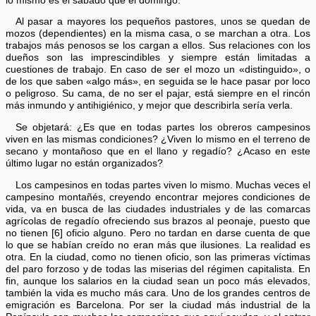
lo mismo es el sábado que el domingo.
Al pasar a mayores los pequeños pastores, unos se quedan de
mozos (dependientes) en la misma casa, o se marchan a otra. Los
trabajos más penosos se los cargan a ellos. Sus relaciones con los
dueños son las imprescindibles y siempre están limitadas a
cuestiones de trabajo. En caso de ser el mozo un «distinguido», o
de los que saben «algo más», en seguida se le hace pasar por loco
o peligroso. Su cama, de no ser el pajar, está siempre en el rincón
más inmundo y antihigiénico, y mejor que describirla sería verla.
Se objetará: ¿Es que en todas partes los obreros campesinos
viven en las mismas condiciones? ¿Viven lo mismo en el terreno de
secano y montañoso que en el llano y regadío? ¿Acaso en este
último lugar no están organizados?
Los campesinos en todas partes viven lo mismo. Muchas veces el
campesino montañés, creyendo encontrar mejores condiciones de
vida, va en busca de las ciudades industriales y de las comarcas
agrícolas de regadío ofreciendo sus brazos al peonaje, puesto que
no tienen [6] oficio alguno. Pero no tardan en darse cuenta de que
lo que se habían creído no eran más que ilusiones. La realidad es
otra. En la ciudad, como no tienen oficio, son las primeras víctimas
del paro forzoso y de todas las miserias del régimen capitalista. En
fin, aunque los salarios en la ciudad sean un poco más elevados,
también la vida es mucho más cara. Uno de los grandes centros de
emigración es Barcelona. Por ser la ciudad más industrial de la