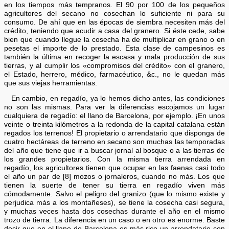
en los tiempos más tempranos. El 90 por 100 de los pequeños
agricultores del secano no cosechan lo suficiente ni para su
consumo. De ahí que en las épocas de siembra necesiten más del
crédito, teniendo que acudir a casa del granero. Si éste cede, sabe
bien que cuando llegue la cosecha ha de multiplicar en grano o en
pesetas el importe de lo prestado. Esta clase de campesinos es
también la última en recoger la escasa y mala producción de sus
tierras, y al cumplir los «compromisos del crédito» con el granero,
el Estado, herrero, médico, farmacéutico, &c., no le quedan más
que sus viejas herramientas.
En cambio, en regadío, ya lo hemos dicho antes, las condiciones
no son las mismas. Para ver la diferencias escojamos un lugar
cualquiera de regadío: el llano de Barcelona, por ejemplo. ¡En unos
veinte o treinta kilómetros a la redonda de la capital catalana están
regados los terrenos! El propietario o arrendatario que disponga de
cuatro hectáreas de terreno en secano son muchas las temporadas
del año que tiene que ir a buscar jornal al bosque o a las tierras de
los grandes propietarios. Con la misma tierra arrendada en
regadío, los agricultores tienen que ocupar en las faenas casi todo
el año un par de [8] mozos o jornaleros, cuando no más. Los que
tienen la suerte de tener su tierra en regadío viven más
cómodamente. Salvo el peligro del granizo (que lo mismo existe y
perjudica más a los montañeses), se tiene la cosecha casi segura,
y muchas veces hasta dos cosechas durante el año en el mismo
trozo de tierra. La diferencia en un caso o en otro es enorme. Baste
decir que en el llano de Barcelona es más rico un arrendatario con