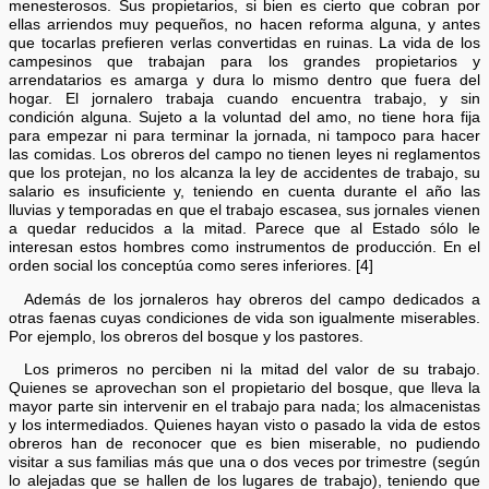
menesterosos. Sus propietarios, si bien es cierto que cobran por
ellas arriendos muy pequeños, no hacen reforma alguna, y antes
que tocarlas prefieren verlas convertidas en ruinas. La vida de los
campesinos que trabajan para los grandes propietarios y
arrendatarios es amarga y dura lo mismo dentro que fuera del
hogar. El jornalero trabaja cuando encuentra trabajo, y sin
condición alguna. Sujeto a la voluntad del amo, no tiene hora fija
para empezar ni para terminar la jornada, ni tampoco para hacer
las comidas. Los obreros del campo no tienen leyes ni reglamentos
que los protejan, no los alcanza la ley de accidentes de trabajo, su
salario es insuficiente y, teniendo en cuenta durante el año las
lluvias y temporadas en que el trabajo escasea, sus jornales vienen
a quedar reducidos a la mitad. Parece que al Estado sólo le
interesan estos hombres como instrumentos de producción. En el
orden social los conceptúa como seres inferiores. [4]
Además de los jornaleros hay obreros del campo dedicados a
otras faenas cuyas condiciones de vida son igualmente miserables.
Por ejemplo, los obreros del bosque y los pastores.
Los primeros no perciben ni la mitad del valor de su trabajo.
Quienes se aprovechan son el propietario del bosque, que lleva la
mayor parte sin intervenir en el trabajo para nada; los almacenistas
y los intermediados. Quienes hayan visto o pasado la vida de estos
obreros han de reconocer que es bien miserable, no pudiendo
visitar a sus familias más que una o dos veces por trimestre (según
lo alejadas que se hallen de los lugares de trabajo), teniendo que