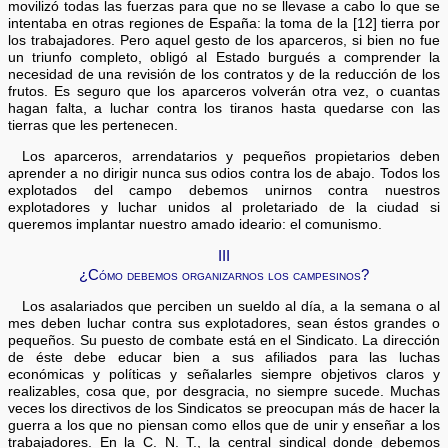
movilizó todas las fuerzas para que no se llevase a cabo lo que se
intentaba en otras regiones de España: la toma de la [12] tierra por
los trabajadores. Pero aquel gesto de los aparceros, si bien no fue
un triunfo completo, obligó al Estado burgués a comprender la
necesidad de una revisión de los contratos y de la reducción de los
frutos. Es seguro que los aparceros volverán otra vez, o cuantas
hagan falta, a luchar contra los tiranos hasta quedarse con las
tierras que les pertenecen.
Los aparceros, arrendatarios y pequeños propietarios deben
aprender a no dirigir nunca sus odios contra los de abajo. Todos los
explotados del campo debemos unirnos contra nuestros
explotadores y luchar unidos al proletariado de la ciudad si
queremos implantar nuestro amado ideario: el comunismo.
III
¿Cómo debemos organizarnos los campesinos?
Los asalariados que perciben un sueldo al día, a la semana o al
mes deben luchar contra sus explotadores, sean éstos grandes o
pequeños. Su puesto de combate está en el Sindicato. La dirección
de éste debe educar bien a sus afiliados para las luchas
económicas y políticas y señalarles siempre objetivos claros y
realizables, cosa que, por desgracia, no siempre sucede. Muchas
veces los directivos de los Sindicatos se preocupan más de hacer la
guerra a los que no piensan como ellos que de unir y enseñar a los
trabajadores. En la C. N. T., la central sindical donde debemos