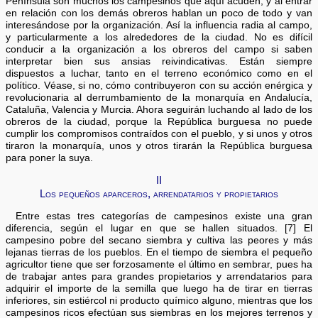
Península son muchos los campesinos que aquí acuden, y al entrar
en relación con los demás obreros hablan un poco de todo y van
interesándose por la organización. Así la influencia radia al campo,
y particularmente a los alrededores de la ciudad. No es difícil
conducir a la organización a los obreros del campo si saben
interpretar bien sus ansias reivindicativas. Están siempre
dispuestos a luchar, tanto en el terreno económico como en el
político. Véase, si no, cómo contribuyeron con su acción enérgica y
revolucionaria al derrumbamiento de la monarquía en Andalucía,
Cataluña, Valencia y Murcia. Ahora seguirán luchando al lado de los
obreros de la ciudad, porque la República burguesa no puede
cumplir los compromisos contraídos con el pueblo, y si unos y otros
tiraron la monarquía, unos y otros tirarán la República burguesa
para poner la suya.
II
Los pequeños aparceros, arrendatarios y propietarios
Entre estas tres categorías de campesinos existe una gran
diferencia, según el lugar en que se hallen situados. [7] El
campesino pobre del secano siembra y cultiva las peores y más
lejanas tierras de los pueblos. En el tiempo de siembra el pequeño
agricultor tiene que ser forzosamente el último en sembrar, pues ha
de trabajar antes para grandes propietarios y arrendatarios para
adquirir el importe de la semilla que luego ha de tirar en tierras
inferiores, sin estiércol ni producto químico alguno, mientras que los
campesinos ricos efectúan sus siembras en los mejores terrenos y