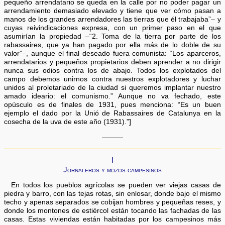
pequeño arrendatario se queda en la calle por no poder pagar un
arrendamiento demasiado elevado y tiene que ver cómo pasan a
manos de los grandes arrendadores las tierras que él trabajaba”– y
cuyas reivindicaciones expresa, con un primer paso en el que
asumirían la propiedad –“2. Toma de la tierra por parte de los
rabassaires, que ya han pagado por ella más de lo doble de su
valor”–, aunque el final deseado fuera comunista: “Los aparceros,
arrendatarios y pequeños propietarios deben aprender a no dirigir
nunca sus odios contra los de abajo. Todos los explotados del
campo debemos unirnos contra nuestros explotadores y luchar
unidos al proletariado de la ciudad si queremos implantar nuestro
amado ideario: el comunismo.” Aunque no va fechado, este
opúsculo es de finales de 1931, pues menciona: “Es un buen
ejemplo el dado por la Unió de Rabassaires de Catalunya en la
cosecha de la uva de este año (1931).”]
———
I
Jornaleros y mozos campesinos
En todos los pueblos agrícolas se pueden ver viejas casas de
piedra y barro, con las tejas rotas, sin enlosar, donde bajo el mismo
techo y apenas separados se cobijan hombres y pequeñas reses, y
donde los montones de estiércol están tocando las fachadas de las
casas. Estas viviendas están habitadas por los campesinos más