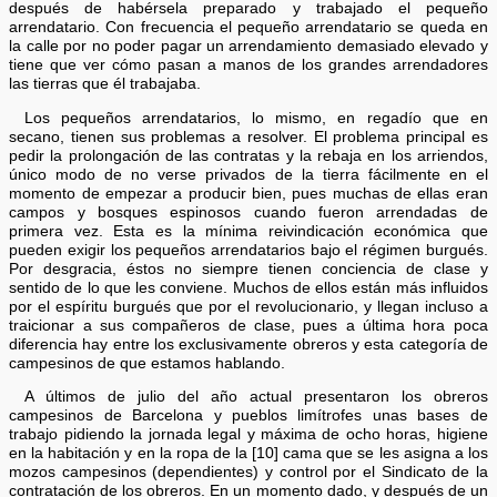
después de habérsela preparado y trabajado el pequeño
arrendatario. Con frecuencia el pequeño arrendatario se queda en
la calle por no poder pagar un arrendamiento demasiado elevado y
tiene que ver cómo pasan a manos de los grandes arrendadores
las tierras que él trabajaba.
Los pequeños arrendatarios, lo mismo, en regadío que en
secano, tienen sus problemas a resolver. El problema principal es
pedir la prolongación de las contratas y la rebaja en los arriendos,
único modo de no verse privados de la tierra fácilmente en el
momento de empezar a producir bien, pues muchas de ellas eran
campos y bosques espinosos cuando fueron arrendadas de
primera vez. Esta es la mínima reivindicación económica que
pueden exigir los pequeños arrendatarios bajo el régimen burgués.
Por desgracia, éstos no siempre tienen conciencia de clase y
sentido de lo que les conviene. Muchos de ellos están más influidos
por el espíritu burgués que por el revolucionario, y llegan incluso a
traicionar a sus compañeros de clase, pues a última hora poca
diferencia hay entre los exclusivamente obreros y esta categoría de
campesinos de que estamos hablando.
A últimos de julio del año actual presentaron los obreros
campesinos de Barcelona y pueblos limítrofes unas bases de
trabajo pidiendo la jornada legal y máxima de ocho horas, higiene
en la habitación y en la ropa de la [10] cama que se les asigna a los
mozos campesinos (dependientes) y control por el Sindicato de la
contratación de los obreros. En un momento dado, y después de un