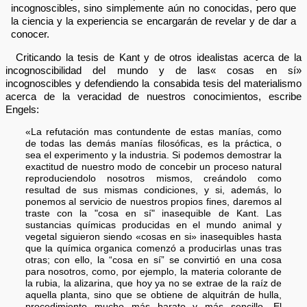
incognoscibles, sino simplemente aún no conocidas, pero que
la ciencia y la experiencia se encargarán de revelar y de dar a
conocer.
Criticando la tesis de Kant y de otros idealistas acerca de la
incognoscibilidad del mundo y de las« cosas en sí»
incognoscibles y defendiendo la consabida tesis del materialismo
acerca de la veracidad de nuestros conocimientos, escribe
Engels:
«La refutación mas contundente de estas manías, como
de todas las demás manías filosóficas, es la práctica, o
sea el experimento y la industria. Si podemos demostrar la
exactitud de nuestro modo de concebir un proceso natural
reproduciendolo nosotros mismos, creándolo como
resultad de sus mismas condiciones, y si, además, lo
ponemos al servicio de nuestros propios fines, daremos al
traste con la "cosa en sí" inasequible de Kant. Las
sustancias químicas producidas en el mundo animal y
vegetal siguieron siendo «cosas en si» inasequibles hasta
que la química organica comenzó a producirlas unas tras
otras; con ello, la “cosa en sí” se convirtió en una cosa
para nosotros, como, por ejemplo, la materia colorante de
la rubia, la alizarina, que hoy ya no se extrae de la raíz de
aquella planta, sino que se obtiene de alquitrán de hulla,
procedimiento mucho más barato y más sencillo. El