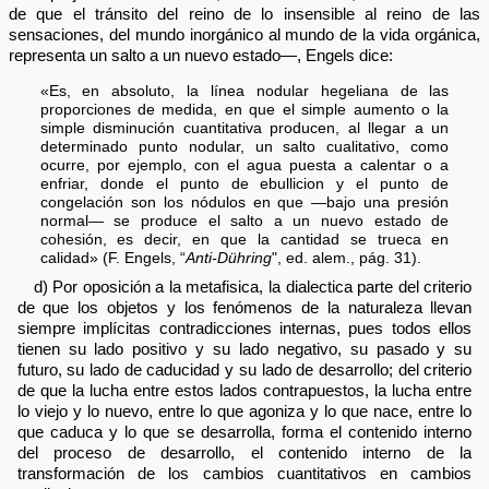
de que el tránsito del reino de lo insensible al reino de las
sensaciones, del mundo inorgánico al mundo de la vida orgánica,
representa un salto a un nuevo estado—, Engels dice:
«Es, en absoluto, la línea nodular hegeliana de las
proporciones de medida, en que el simple aumento o la
simple disminución cuantitativa producen, al llegar a un
determinado punto nodular, un salto cualitativo, como
ocurre, por ejemplo, con el agua puesta a calentar o a
enfriar, donde el punto de ebullicion y el punto de
congelación son los nódulos en que —bajo una presión
normal— se produce el salto a un nuevo estado de
cohesión, es decir, en que la cantidad se trueca en
calidad» (F. Engels, “
Anti-Dühring
", ed. alem., pág. 31).
d) Por oposición a la metafisica, la dialectica parte del criterio
de que los objetos y los fenómenos de la naturaleza llevan
siempre implícitas contradicciones internas, pues todos ellos
tienen su lado positivo y su lado negativo, su pasado y su
futuro, su lado de caducidad y su lado de desarrollo; del criterio
de que la lucha entre estos lados contrapuestos, la lucha entre
lo viejo y lo nuevo, entre lo que agoniza y lo que nace, entre lo
que caduca y lo que se desarrolla, forma el contenido interno
del proceso de desarrollo, el contenido interno de la
transformación de los cambios cuantitativos en cambios