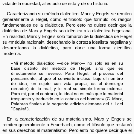
vida de la sociedad, al estudio de ésta y de su historia.
Caracterizando su método dialéctico, Marx y Engels se remiten
generalmente a Hegel, como el filósofo que formuló los rasgos
fundamentales de la dialéctica. Pero esto no quiere decir que la
dialéctica de Marx y Engels sea idéntica a la dialéctica hegeliana.
En realidad, Marx y Engels sólo tomaron de la dialéctica de Hegel
su «médula racional», desechando la corteza idealista hegeliana y
desarrollando la dialéctica, para darle una forma científica
moderna.
«Mi método dialéctico —dice Marx— no sólo es en su
base distinto del método de Hegel, sino que es
directamente su reverso. Para Hegel, el proceso del
pensamiento, al que el convierte incluso, bajo el nombre
de idea, en sujeto con vida propia, es el demiurgo
(creador) de lo real, y lo real su simple forma externa.
Para mi, por el contrario, lo ideal no es más que lo material
traspuesto y traducido en la cabeza del hombre» (C. Marx,
Palabras finales a la segunda edicion alemana del t. I del
"
Capital
").
En la caracterización de su materialismo, Marx y Engels se
remiten generalmente a Feuerbach, como el filósofo que restauró
en sus derechos al materialismo. Pero esto no quiere decir que el