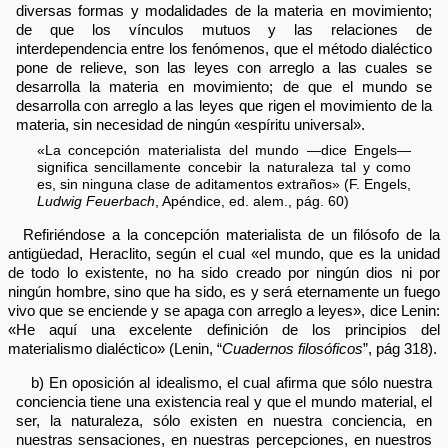
diversas formas y modalidades de la materia en movimiento;
de que los vínculos mutuos y las relaciones de
interdependencia entre los fenómenos, que el método dialéctico
pone de relieve, son las leyes con arreglo a las cuales se
desarrolla la materia en movimiento; de que el mundo se
desarrolla con arreglo a las leyes que rigen el movimiento de la
materia, sin necesidad de ningún «espíritu universal».
«La concepción materialista del mundo —dice Engels—
significa sencillamente concebir la naturaleza tal y como
es, sin ninguna clase de aditamentos extraños» (F. Engels,
Ludwig Feuerbach
, Apéndice, ed. alem., pág. 60)
Refiriéndose a la concepción materialista de un filósofo de la
antigüedad, Heraclito, según el cual «el mundo, que es la unidad
de todo lo existente, no ha sido creado por ningún dios ni por
ningún hombre, sino que ha sido, es y será eternamente un fuego
vivo que se enciende y se apaga con arreglo a leyes», dice Lenin:
«He aquí una excelente definición de los principios del
materialismo dialéctico» (Lenin, “
Cuadernos filosóficos
”, pág 318).
b) En oposición al idealismo, el cual afirma que sólo nuestra
conciencia tiene una existencia real y que el mundo material, el
ser, la naturaleza, sólo existen en nuestra conciencia, en
nuestras sensaciones, en nuestras percepciones, en nuestros