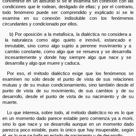
convertirse en un absurdo si se le examina sin conexión con las
condiciones que le rodean, desligado de ellas; y por el contrario,
todo fenómeno puede ser comprendido y explicado si se le
examina en su conexión indisoluble con los fenómenos
circundantes y condicionado por ellos.
b) Por oposición a la metafisica, la dialéctica no considera a
la naturaleza como algo quieto e inmóvil, estancado e
inmutable, sino como algo sujeto a perenne movimiento y a
cambio constante, como algo que se renueva y se desarrolla
incesantemente y donde hay siempre algo que nace y se
desarrolla y algo que muere y caduca.
Por eso, el método dialéctico exige que los fenómenos se
examinen no sólo desde el punto de vista de sus relaciones
mutuas y de su mutuo condicionamiento, sino también desde el
punto de vista de su movimiento, de sus cambios y de su
desarrollo, desde el punto de vista de su nacimiento y de su
muerte.
Lo que interesa, sobre todo, al método dialéctico no es lo que
en un momento dado parece estable pero comienza ya a morir,
sino lo que nace y se desarrolla aunque en un momento dado
parezca poco estable, pues lo único que hay insuperable, según
él, es lo que se halla en estado de nacimiento y de desarrollo.