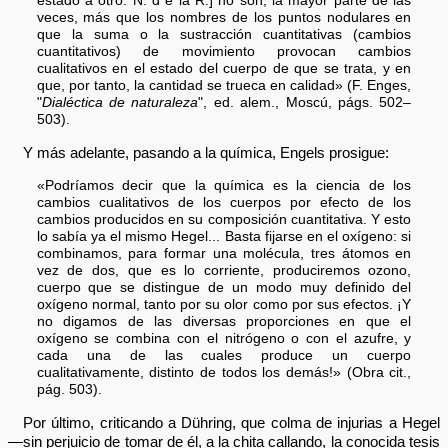
estado a otro. N. d e la R.] no son, la mayor parte de las
veces, más que los nombres de los puntos nodulares en
que la suma o la sustracción cuantitativas (cambios
cuantitativos) de movimiento provocan cambios
cualitativos en el estado del cuerpo de que se trata, y en
que, por tanto, la cantidad se trueca en calidad» (F. Enges,
"
Dialéctica de naturaleza
", ed. alem., Moscú, págs. 502–
503).
Y más adelante, pasando a la química, Engels prosigue:
«Podríamos decir que la química es la ciencia de los
cambios cualitativos de los cuerpos por efecto de los
cambios producidos en su composición cuantitativa. Y esto
lo sabía ya el mismo Hegel... Basta fijarse en el oxígeno: si
combinamos, para formar una molécula, tres átomos en
vez de dos, que es lo corriente, produciremos ozono,
cuerpo que se distingue de un modo muy definido del
oxígeno normal, tanto por su olor como por sus efectos. ¡Y
no digamos de las diversas proporciones en que el
oxígeno se combina con el nitrógeno o con el azufre, y
cada una de las cuales produce un cuerpo
cualitativamente, distinto de todos los demás!» (Obra cit.,
pág. 503).
Por último, criticando a Dühring, que colma de injurias a Hegel
—sin perjuicio de tomar de él, a la chita callando, la conocida tesis