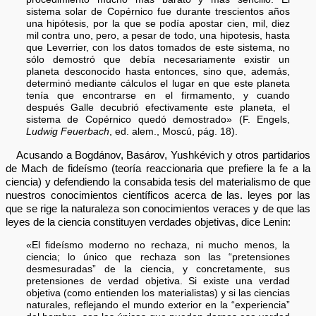
sistema solar de Copérnico fue durante trescientos años
una hipótesis, por la que se podía apostar cien, mil, diez
mil contra uno, pero, a pesar de todo, una hipotesis, hasta
que Leverrier, con los datos tomados de este sistema, no
sólo demostró que debía necesariamente existir un
planeta desconocido hasta entonces, sino que, además,
determinó mediante cálculos el lugar en que este planeta
tenía que encontrarse en el firmamento, y cuando
después Galle decubrió efectivamente este planeta, el
sistema de Copérnico quedó demostrado» (F. Engels,
Ludwig Feuerbach
, ed. alem., Moscú, pág. 18).
Acusando a Bogdánov, Basárov, Yushkévich y otros partidarios
de Mach de fideísmo (teoría reaccionaria que prefiere la fe a la
ciencia) y defendiendo la consabida tesis del materialismo de que
nuestros conocimientos científicos acerca de las. leyes por las
que se rige la naturaleza son conocimientos veraces y de que las
leyes de la ciencia constituyen verdades objetivas, dice Lenin:
«El fideísmo moderno no rechaza, ni mucho menos, la
ciencia; lo único que rechaza son las “pretensiones
desmesuradas” de la ciencia, y concretamente, sus
pretensiones de verdad objetiva. Si existe una verdad
objetiva (como entienden los materialistas) y si las ciencias
naturales, reflejando el mundo exterior en la “experiencia”