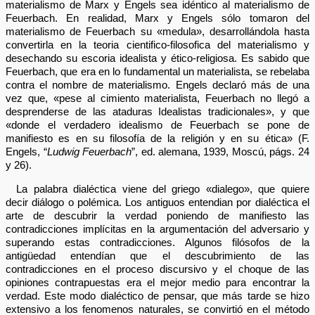
materialismo de Marx y Engels sea idéntico al materialismo de
Feuerbach. En realidad, Marx y Engels sólo tomaron del
materialismo de Feuerbach su «medula», desarrollándola hasta
convertirla en la teoria cientifico-filosofica del materialismo y
desechando su escoria idealista y ético-religiosa. Es sabido que
Feuerbach, que era en lo fundamental un materialista, se rebelaba
contra el nombre de materialismo. Engels declaró más de una
vez que, «pese al cimiento materialista, Feuerbach no llegó a
desprenderse de las ataduras Idealistas tradicionales», y que
«donde el verdadero idealismo de Feuerbach se pone de
manifiesto es en su filosofía de la religión y en su ética» (F.
Engels, “
Ludwig Feuerbach
”, ed. alemana, 1939, Moscú, págs. 24
y 26).
La palabra dialéctica viene del griego «dialego», que quiere
decir diálogo o polémica. Los antiguos entendian por dialéctica el
arte de descubrir la verdad poniendo de manifiesto las
contradicciones implícitas en la argumentación del adversario y
superando estas contradicciones. Algunos filósofos de la
antigüedad entendían que el descubrimiento de las
contradicciones en el proceso discursivo y el choque de las
opiniones contrapuestas era el mejor medio para encontrar la
verdad. Este modo dialéctico de pensar, que más tarde se hizo
extensivo a los fenomenos naturales, se convirtió en el método