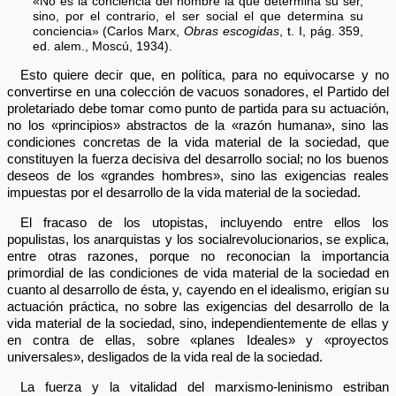
«No es la conciencia del hombre la que determina su ser,
sino, por el contrario, el ser social el que determina su
conciencia» (Carlos Marx,
Obras escogidas
, t. I, pág. 359,
ed. alem., Moscú, 1934).
Esto quiere decir que, en política, para no equivocarse y no
convertirse en una colección de vacuos sonadores, el Partido del
proletariado debe tomar como punto de partida para su actuación,
no los «principios» abstractos de la «razón humana», sino las
condiciones concretas de la vida material de la sociedad, que
constituyen la fuerza decisiva del desarrollo social; no los buenos
deseos de los «grandes hombres», sino las exigencias reales
impuestas por el desarrollo de la vida material de la sociedad.
El fracaso de los utopistas, incluyendo entre ellos los
populistas, los anarquistas y los socialrevolucionarios, se explica,
entre otras razones, porque no reconocian la importancia
primordial de las condiciones de vida material de la sociedad en
cuanto al desarrollo de ésta, y, cayendo en el idealismo, erigían su
actuación práctica, no sobre las exigencias del desarrollo de la
vida material de la sociedad, sino, independientemente de ellas y
en contra de ellas, sobre «planes Ideales» y «proyectos
universales», desligados de la vida real de la sociedad.
La fuerza y la vitalidad del marxismo-leninismo estriban