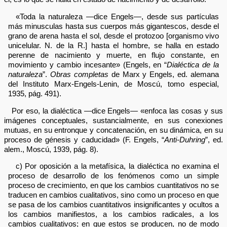
«Toda la naturaleza —dice Engels—, desde sus partículas
más minusculas hasta sus cuerpos más gigantescos, desde el
grano de arena hasta el sol, desde el protozoo [organismo vivo
unicelular. N. de la R.] hasta el hombre, se halla en estado
perenne de nacimiento y muerte, en flujo constante, en
movimiento y cambio incesante» (Engels, en “
Dialéctica de la
naturaleza
”.
Obras completas
de Marx y Engels, ed. alemana
del Instituto Marx-Engels-Lenin, de Moscú, tomo especial,
1935, pág. 491).
Por eso, la dialéctica —dice Engels— «enfoca las cosas y sus
imágenes conceptuales, sustancialmente, en sus conexiones
mutuas, en su entronque y concatenación, en su dinámica, en su
proceso de génesis y caducidad» (F. Engels, “
Anti-Duhring
”, ed.
alem., Moscú, 1939, pág. 8).
c) Por oposición a la metafísica, la dialéctica no examina el
proceso de desarrollo de los fenómenos como un simple
proceso de crecimiento, en que los cambios cuantitativos no se
traducen en cambios cualitativos, sino como un proceso en que
se pasa de los cambios cuantitativos insignificantes y ocultos a
los cambios manifiestos, a los cambios radicales, a los
cambios cualitativos; en que estos se producen, no de modo