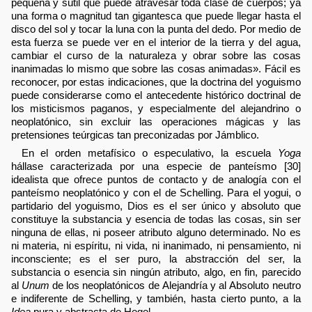
pequeña y sutil que puede atravesar toda clase de cuerpos; ya
una forma o magnitud tan gigantesca que puede llegar hasta el
disco del sol y tocar la luna con la punta del dedo. Por medio de
esta fuerza se puede ver en el interior de la tierra y del agua,
cambiar el curso de la naturaleza y obrar sobre las cosas
inanimadas lo mismo que sobre las cosas animadas». Fácil es
reconocer, por estas indicaciones, que la doctrina del yoguismo
puede considerarse como el antecedente histórico doctrinal de
los misticismos paganos, y especialmente del alejandrino o
neoplatónico, sin excluir las operaciones mágicas y las
pretensiones teúrgicas tan preconizadas por Jámblico.
En el orden metafísico o especulativo, la escuela
Yoga
hállase caracterizada por una especie de panteísmo [30]
idealista que ofrece puntos de contacto y de analogía con el
panteísmo neoplatónico y con el de Schelling. Para el yogui, o
partidario del yoguismo, Dios es el ser único y absoluto que
constituye la substancia y esencia de todas las cosas, sin ser
ninguna de ellas, ni poseer atributo alguno determinado. No es
ni materia, ni espíritu, ni vida, ni inanimado, ni pensamiento, ni
inconsciente; es el ser puro, la abstracción del ser, la
substancia o esencia sin ningún atributo, algo, en fin, parecido
al
Unum
de los neoplatónicos de Alejandría y al Absoluto neutro
e indiferente de Schelling, y también, hasta cierto punto, a la
Idea
pura y abstracta de Hegel.