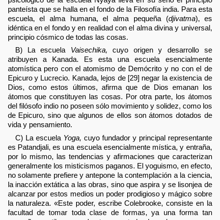
panteísta que se halla en el fondo de la Filosofía india. Para esta
escuela, el alma humana, el alma pequeña (
djivatma
), es
idéntica en el fondo y en realidad con el alma divina y universal,
principio cósmico de todas las cosas.
B) La escuela
Vaisechika,
cuyo origen y desarrollo se
atribuyen a Kanada. Es esta una escuela esencialmente
atomística pero con el atomismo de Demócrito y no con el de
Epicuro y Lucrecio. Kanada, lejos de [29] negar la existencia de
Dios, como estos últimos, afirma que de Dios emanan los
átomos que constituyen las cosas. Por otra parte, los átomos
del filósofo indio no poseen sólo movimiento y solidez, como los
de Epicuro, sino que algunos de ellos son átomos dotados de
vida y pensamiento.
C) La escuela
Yoga,
cuyo fundador y principal representante
es Patandjali, es una escuela esencialmente mística, y entraña,
por lo mismo, las tendencias y afirmaciones que caracterizan
generalmente los misticismos paganos. El yoguismo, en efecto,
no solamente prefiere y antepone la contemplación a la ciencia,
la inacción extática a las obras, sino que aspira y se lisonjea de
alcanzar por estos medios un poder prodigioso y mágico sobre
la naturaleza. «Este poder, escribe Colebrooke, consiste en la
facultad de tomar toda clase de formas, ya una forma tan