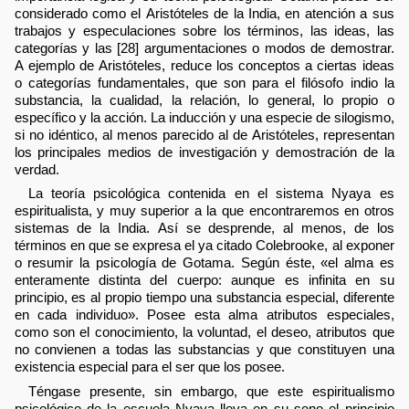
considerado como el Aristóteles de la India, en atención a sus
trabajos y especulaciones sobre los términos, las ideas, las
categorías y las [28] argumentaciones o modos de demostrar.
A ejemplo de Aristóteles, reduce los conceptos a ciertas ideas
o categorías fundamentales, que son para el filósofo indio la
substancia, la cualidad, la relación, lo general, lo propio o
específico y la acción. La inducción y una especie de silogismo,
si no idéntico, al menos parecido al de Aristóteles, representan
los principales medios de investigación y demostración de la
verdad.
La teoría psicológica contenida en el sistema Nyaya es
espiritualista, y muy superior a la que encontraremos en otros
sistemas de la India. Así se desprende, al menos, de los
términos en que se expresa el ya citado Colebrooke, al exponer
o resumir la psicología de Gotama. Según éste, «el alma es
enteramente distinta del cuerpo: aunque es infinita en su
principio, es al propio tiempo una substancia especial, diferente
en cada individuo». Posee esta alma atributos especiales,
como son el conocimiento, la voluntad, el deseo, atributos que
no convienen a todas las substancias y que constituyen una
existencia especial para el ser que los posee.
Téngase presente, sin embargo, que este espiritualismo
psicológico de la escuela Nyaya lleva en su seno el principio