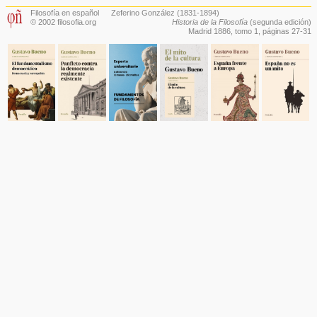
Filosofía en español
Zeferino González
(1831-1894)
© 2002 filosofia.org
Historia de la Filosofía
(segunda edición)
Madrid 1886,
tomo 1
, páginas 27-31