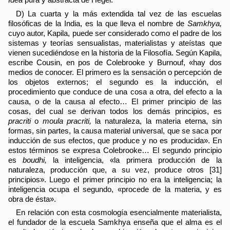
D) La cuarta y la más extendida tal vez de las escuelas
filosóficas de la India, es la que lleva el nombre de
Samkhya,
cuyo autor, Kapila, puede ser considerado como el padre de los
sistemas y teorías sensualistas, materialistas y ateístas que
vienen sucediéndose en la historia de la Filosofía. Según Kapila,
escribe Cousin, en pos de Colebrooke y Burnouf, «hay dos
medios de conocer. El primero es la sensación o percepción de
los objetos externos; el segundo es la inducción, el
procedimiento que conduce de una cosa a otra, del efecto a la
causa, o de la causa al efecto… El primer principio de las
cosas, del cual se derivan todos los demás principios, es
pracriti
o
moula pracriti,
la naturaleza, la materia eterna, sin
formas, sin partes, la causa material universal, que se saca por
inducción de sus efectos, que produce y no es producida». En
estos términos se expresa Colebrooke… El segundo principio
es
boudhi,
la inteligencia, «la primera producción de la
naturaleza, producción que, a su vez, produce otros [31]
principios». Luego el primer principio no era la inteligencia; la
inteligencia ocupa el segundo, «procede de la materia, y es
obra de ésta».
En relación con esta cosmología esencialmente materialista,
el fundador de la escuela Samkhya enseña que el alma es el