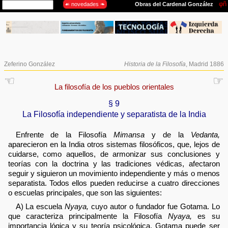
Zeferino González
Historia de la Filosofía
, Madrid 1886
☜
☞
La filosofía de los pueblos orientales
§ 9
La Filosofía independiente y separatista de la India
Enfrente de la Filosofía
Mimansa
y de la
Vedanta,
aparecieron en la India otros sistemas filosóficos, que, lejos de
cuidarse, como aquellos, de armonizar sus conclusiones y
teorías con la doctrina y las tradiciones védicas, afectaron
seguir y siguieron un movimiento independiente y más o menos
separatista. Todos ellos pueden reducirse a cuatro direcciones
o escuelas principales, que son las siguientes:
A) La escuela
Nyaya,
cuyo autor o fundador fue Gotama. Lo
que caracteriza principalmente la Filosofía
Nyaya,
es su
importancia lógica y su teoría psicológica. Gotama puede ser