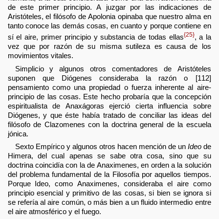
de este primer principio. A juzgar por las indicaciones de
Aristóteles, el filósofo de Apolonia opinaba que nuestro alma en
tanto conoce las demás cosas, en cuanto y porque contiene en
{25}
sí el aire, primer principio y substancia de todas ellas
, a la
vez que por razón de su misma sutileza es causa de los
movimientos vitales.
Simplicio y algunos otros comentadores de Aristóteles
suponen que Diógenes consideraba la razón o [112]
pensamiento como una propiedad o fuerza inherente al aire-
principio de las cosas. Este hecho probaría que la concepción
espiritualista de Anaxágoras ejerció cierta influencia sobre
Diógenes, y que éste había tratado de conciliar las ideas del
filósofo de Clazomenes con la doctrina general de la escuela
jónica.
Sexto Empírico y algunos otros hacen mención de un
Ideo
de
Himera, del cual apenas se sabe otra cosa, sino que su
doctrina coincidía con la de Anaximenes, en orden a la solución
del problema fundamental de la Filosofía por aquellos tiempos.
Porque Ideo, como Anaximenes, consideraba el aire como
principio esencial y primitivo de las cosas, si bien se ignora si
se refería al aire común, o más bien a un fluido intermedio entre
el aire atmosférico y el fuego.