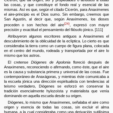
las cosas, y que constituye el fondo real y esencial de las
mismas. Así es que, según el citado Cicerón, para Anaximenes
el aire-principio es el Dios sumo. Sin embargo, creemos que
San Agustín, al decir que, según Anaximenes, los dioses
{24}
proceden o son hechos del aire
, expresó con mayor
precisión y exactitud el pensamiento del filósofo jónico. [111]
Atribuyeron algunos escritores antiguos a Anaximenes el
descubrimiento de la oblicuidad de la eclíptica. Lo cierto es que
consideraba la tierra como un cuerpo de figura plana, colocada
en el centro del mundo, rodeada y transportada por el aire lo
mismo que los astros.
El cretense
Diógenes de Apolonia
floreció después de
Anaximenes, reconociendo o afirmando, como éste, que el aire
es la causa y substancia primera y universal de las cosas. Fue
contemporáneo de Anaxágoras, y mientras éste comunicaba a
la escuela jónica una dirección espiritualista con tendencias al
teísmo verdadero, Diógenes se esforzó en conservar la
tradición esencialmente hylozoísta y materialista que venía
dominando en aquella escuela desde su origen.
Diógenes, lo mismo que Anaximenes, señalaba el aire como
origen y esencia de todas las cosas, sin excluir el alma
humana, a la cual consideraba como una derivación sutilísima