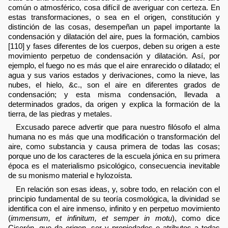
común o atmosférico, cosa difícil de averiguar con certeza. En
estas transformaciones, o sea en el origen, constitución y
distinción de las cosas, desempeñan un papel importante la
condensación y dilatación del aire, pues la formación, cambios
[110] y fases diferentes de los cuerpos, deben su origen a este
movimiento perpetuo de condensación y dilatación. Así, por
ejemplo, el fuego no es más que el aire enrarecido o dilatado; el
agua y sus varios estados y derivaciones, como la nieve, las
nubes, el hielo, &c., son el aire en diferentes grados de
condensación; y esta misma condensación, llevada a
determinados grados, da origen y explica la formación de la
tierra, de las piedras y metales.
Excusado parece advertir que para nuestro filósofo el alma
humana no es más que una modificación o transformación del
aire, como substancia y causa primera de todas las cosas;
porque uno de los caracteres de la escuela jónica en su primera
época es el materialismo psicológico, consecuencia inevitable
de su monismo material e hylozoísta.
En relación son esas ideas, y, sobre todo, en relación con el
principio fundamental de su teoría cosmológica, la divinidad se
identifica con el aire inmenso, infinito y en perpetuo movimiento
(
immensum, et infinitum, et semper in motu
), como dice
Cicerón, que da origen, ser y propiedades o atributos a todas