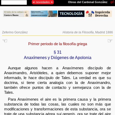
Zeferino González
Historia de la Filosofía
, Madrid 1886
☜
☞
Primer periodo de la filosofía griega
§ 31
Anaxímenes y Diógenes de Apolonia
Aunque algunos hacen a Anaxímenes discípulo de
Anaximandro, Aristóteles, a quien debemos suponer mejor
informado, le hace discípulo de Tales. La verdad es que su
doctrina, si tiene cierta analogía con la de Anaximandro,
también ofrece puntos de contacto y semejanza con la de
Tales.
Para Anaximenes el aire es la primera causa y la primera
substancia de todas las cosas, las cuales no son más que
modificaciones y transformaciones de esta substancia, ora se
trate de una substancia aérea
sui generis,
ora se trate del aire