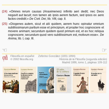
{24}
«Omnes rerum causas (Anaximenes) infinito aeri dedit; nec Deos
negavit aut tacuit; non tamen ab ipsis aerem factum, sed ipsos ex aere
factos credidit.»
De Civit. Dei,
lib. VIII, cap. II.
{25}
«Diogenes autem, sicut et alii quidem, aerem hunc opinatur omnium
subtilissimarum partium esse et principium, et propter hoc cognoscere et
movere animam; secundum quidem quod primum est, et ex hoc reliqua
cognoscere; secundum quod vero subtilissimum est, motivum esse».
De
Anima,
lib. I, cap. III.
☜
☞
Filosofía en español
Zeferino González
(1831-1894)
© 2002 filosofia.org
Historia de la Filosofía
(segunda edición)
Madrid 1886,
tomo 1
, páginas 109-112