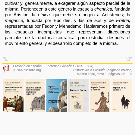
cultivar y, generalmente, a exagerar algún aspecto parcial de la
misma. Pertenecen a este género la escuela
cirenaica,
fundada
por Aristipo; la
cínica,
que debe su origen a Antístenes; la
megárica,
fundada por Euclides, y las de
Elis
y de
Eretria,
representadas por Fedón y Menedemo. Hablaremos primero de
las escuelas incompletas que representan direcciones
parciales de la doctrina socrática, para estudiar después el
movimiento general y el desarrollo completo de la misma.
☜
☞
Filosofía en español
Zeferino González
(1831-1894)
© 2002 filosofia.org
Historia de la Filosofía
(segunda edición)
Madrid 1886,
tomo 1
, páginas 210-211