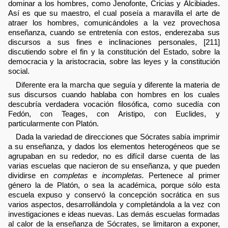
dominar a los hombres, como Jenofonte, Cricias y Alcibiades.
Así es que su maestro, el cual poseía a maravilla el arte de
atraer los hombres, comunicándoles a la vez provechosa
enseñanza, cuando se entretenía con estos, enderezaba sus
discursos a sus fines e inclinaciones personales, [211]
discutiendo sobre el fin y la constitución del Estado, sobre la
democracia y la aristocracia, sobre las leyes y la constitución
social.
Diferente era la marcha que seguía y diferente la materia de
sus discursos cuando hablaba con hombres en los cuales
descubría verdadera vocación filosófica, como sucedía con
Fedón, con Teages, con Aristipo, con Euclides, y
particularmente con Platón.
Dada la variedad de direcciones que Sócrates sabía imprimir
a su enseñanza, y dados los elementos heterogéneos que se
agrupaban en su rededor, no es difícil darse cuenta de las
varias escuelas que nacieron de su enseñanza, y que pueden
dividirse en
completas
e
incompletas.
Pertenece al primer
género la de Platón, o sea la académica, porque sólo esta
escuela expuso y conservó la concepción socrática en sus
varios aspectos, desarrollándola y completándola a la vez con
investigaciones e ideas nuevas. Las demás escuelas formadas
al calor de la enseñanza de Sócrates, se limitaron a exponer,