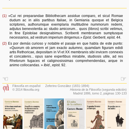
{1}
«Cui rei preparandae Bibliothecam assidue comparo, et sicut Romae
dudum ac in aliis partibus Italiae, in Gemiania quoque et Belgica
scriptores, authorumque exemplaria multitudine nummorum redemi,
adjutus benevolentia ac studio amicorum... quos (libros) scribi velimus,
in fine Epistolae designabimus. Scribenti membranam sumptusque
necessarios, ad vestrum imperium dirigemus.»
Epist. Gerberti
, epíst. 44.
{2}
Es por demás curioso y notable el pasaje en que habla de este punto:
«Quorum ob amorem et jam exacto autumno, quamdam figuram edidi
artis Rethoricae, depositam in VI et XX membranis sibi invicem connexis
et concatenis... opus sane expertibus mirabile, studiosis utile, ad res
Rhetorum fugaces et caliginosissimas comprehendendas, arque in
animo collocandas. »
Ibid.
, epist. 92.
☜
☞
Filosofía en español
Zeferino González
(1831-1894)
© 2014 filosofia.org
Historia de la Filosofía
(segunda edición)
Madrid 1886,
tomo 2
, páginas 130-133