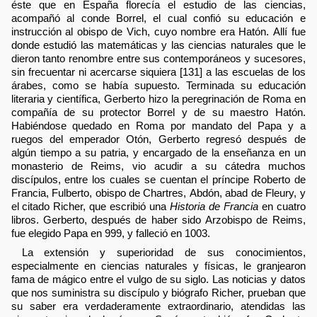
éste que en España florecía el estudio de las ciencias,
acompañó al conde Borrel, el cual confió su educación e
instrucción al obispo de Vich, cuyo nombre era Hatón. Allí fue
donde estudió las matemáticas y las ciencias naturales que le
dieron tanto renombre entre sus contemporáneos y sucesores,
sin frecuentar ni acercarse siquiera [131] a las escuelas de los
árabes, como se había supuesto. Terminada su educación
literaria y científica, Gerberto hizo la peregrinación de Roma en
compañía de su protector Borrel y de su maestro Hatón.
Habiéndose quedado en Roma por mandato del Papa y a
ruegos del emperador Otón, Gerberto regresó después de
algún tiempo a su patria, y encargado de la enseñanza en un
monasterio de Reims, vio acudir a su cátedra muchos
discípulos, entre los cuales se cuentan el príncipe Roberto de
Francia, Fulberto, obispo de Chartres, Abdón, abad de Fleury, y
el citado Richer, que escribió una
Historia de Francia
en cuatro
libros. Gerberto, después de haber sido Arzobispo de Reims,
fue elegido Papa en 999, y falleció en 1003.
La extensión y superioridad de sus conocimientos,
especialmente en ciencias naturales y físicas, le granjearon
fama de mágico entre el vulgo de su siglo. Las noticias y datos
que nos suministra su discípulo y biógrafo Richer, prueban que
su saber era verdaderamente extraordinario, atendidas las