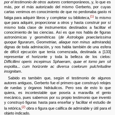
por el testimonio de otros autores
contemporáneos, y, lo que es
más, por el más autorizado del mismo Gerberto, por cuyas
cartas venimos en conocimiento de que no perdonaba gasto ni
{1}
fatiga para adquirir libros y completar su biblioteca,
lo mismo
que para adquirir, proporcionar a otros y hasta construir por sí
mismo toda clase de instrumentos destinados a facilitar el
conocimiento de las ciencias. Así es que nos habla de figuras
astronómicas y geométricas (
de Astrologia praeclarissima
quoque figurarum, Geometriae, aliaque non minus admiranda
)
dignas de toda admiración, y nos habla también de una esfera
de difícil ejecución que tenía comenzada, destinada a [133]
representar el horizonte y toda la belleza de los cielos:
Difficillimi operis incepimus Sphaeram, quae et torno jam sit
expolita... cum horizonte ac diversa coelorum pulchritudine
insignitam
.
Sabido es también que, según el testimonio de algunos
autores antiguos, Gerberto fue el primero que construyó relojes
de ruedas y órganos hidráulicos. Pero sea de esto lo que
quiera, es incontestable que poseía a maravilla el genio
mecánico, pues sabemos por su propio testimonio que inventó
y construyó figuras hasta para enseñar y facilitar el estudio de
{2}
la retórica,
obra o figura que califica de admirable y útil para el
objeto indicado.