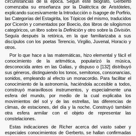
circunstancias de la época. Según este biógrafo, Gerberto
comenzaba su enseñanza por la Dialéctica de Aristóteles,
explicando sucesivamente la Introducción o
Isagoge
de Porfirio,
las Categorías del Estagirita, los Tópicos del mismo, traducidos
por Cicerón y comentados por Boecio, dos libros de silogismos
categóricos, un libro sobre la
Definición
y otro sobre la
División
.
Seguía después la retórica, en la que familiarizaba a sus
discípulos con los poetas Terencio, Virgilio, Juvenal, Horacio y
otros.
Por lo que hace a las matemáticas, hizo elemental y fácil el
conocimiento de la aritmética, popularizó la música,
desconocida antes en las Galias, y dispuso o [132] distribuyó
sus géneros, distinguiendo los tonos, semitonos, consonancias,
sonidos, empleando al efecto un monacordio. Para facilitar el
conocimiento de la astronomía, haciéndola accesible a todos,
construyó maravillosos instrumentos, y especialmente una
esfera del mundo, por medio de la cual explicaba los
movimientos del sol y de las estrellas, las diferencias de
climas, de estaciones, del día y la noche. Construyó también
otra esfera armilar con el objeto de representar las
constelaciones.
Estas indicaciones de Richer acerca del vasto saber y
especiales conocimientos de Gerberto, se hallan confirmadas