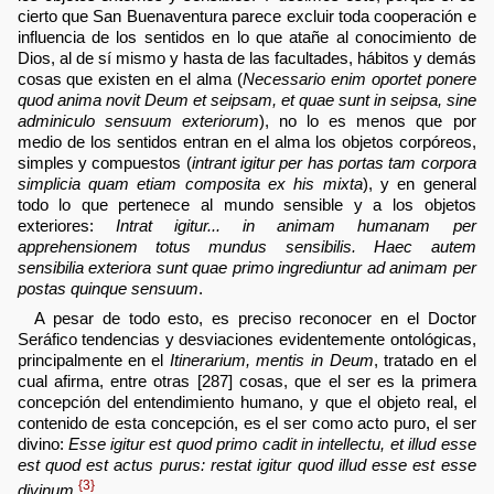
cierto que San Buenaventura parece excluir toda cooperación e
influencia de los sentidos en lo que atañe al conocimiento de
Dios, al de sí mismo y hasta de las facultades, hábitos y demás
cosas que existen en el alma (
Necessario enim oportet ponere
quod anima novit Deum et seipsam, et quae sunt in seipsa, sine
adminiculo sensuum exteriorum
), no lo es menos que por
medio de los sentidos entran en el alma los objetos corpóreos,
simples y compuestos (
intrant igitur per has portas tam corpora
simplicia quam etiam composita ex his mixta
), y en general
todo lo que pertenece al mundo sensible y a los objetos
exteriores:
Intrat igitur... in animam humanam per
apprehensionem totus mundus sensibilis. Haec autem
sensibilia exteriora sunt quae primo ingrediuntur ad animam per
postas quinque sensuum
.
A pesar de todo esto, es preciso reconocer en el Doctor
Seráfico tendencias y desviaciones evidentemente ontológicas,
principalmente en el
Itinerarium, mentis in Deum
, tratado en el
cual afirma, entre otras [287] cosas, que el ser es la primera
concepción del entendimiento humano, y que el objeto real, el
contenido de esta concepción, es el ser como acto puro, el ser
divino:
Esse igitur est quod primo cadit in intellectu, et illud esse
est quod est actus purus: restat igitur quod illud esse est esse
{3}
divinum
.