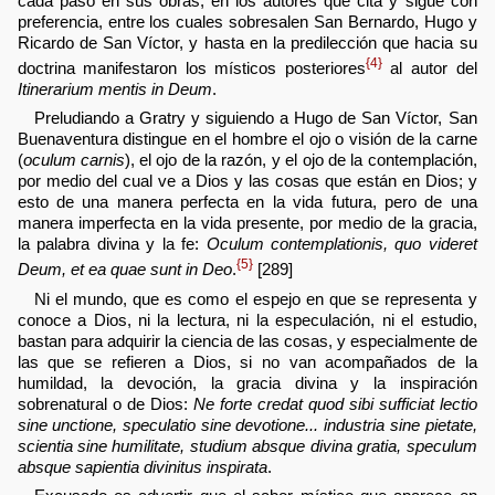
cada paso en sus obras, en los autores que cita y sigue con
preferencia, entre los cuales sobresalen San Bernardo, Hugo y
Ricardo de San Víctor, y hasta en la predilección que hacia su
{4}
doctrina manifestaron los místicos posteriores
al autor del
Itinerarium mentis in Deum
.
Preludiando a Gratry y siguiendo a Hugo de San Víctor, San
Buenaventura distingue en el hombre el ojo o visión de la carne
(
oculum carnis
), el ojo de la razón, y el ojo de la contemplación,
por medio del cual ve a Dios y las cosas que están en Dios; y
esto de una manera perfecta en la vida futura, pero de una
manera imperfecta en la vida presente, por medio de la gracia,
la palabra divina y la fe:
Oculum contemplationis, quo videret
{5}
Deum, et ea quae sunt in Deo
.
[289]
Ni el mundo, que es como el espejo en que se representa y
conoce a Dios, ni la lectura, ni la especulación, ni el estudio,
bastan para adquirir la ciencia de las cosas, y especialmente de
las que se refieren a Dios, si no van acompañados de la
humildad, la devoción, la gracia divina y la inspiración
sobrenatural o de Dios:
Ne forte credat quod sibi sufficiat lectio
sine unctione, speculatio sine devotione... industria sine pietate,
scientia sine humilitate, studium absque divina gratia, speculum
absque sapientia divinitus inspirata
.