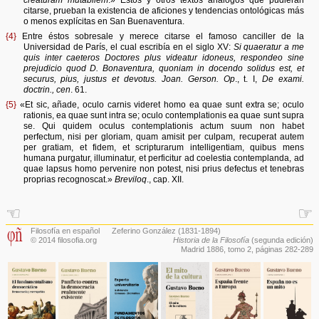
citarse, prueban la existencia de aficiones y tendencias ontológicas más
o menos explícitas en San Buenaventura.
{4}
Entre éstos sobresale y merece citarse el famoso canciller de la
Universidad de París, el cual escribía en el siglo XV:
Si quaeratur a me
quis inter caeteros Doctores plus videatur idoneus, respondeo sine
prejudicio quod D. Bonaventura, quoniam in docendo solidus est, et
securus, pius, justus et devotus. Joan. Gerson. Op
., t. I,
De exami.
doctrin., cen
. 61.
{5}
«Et sic, añade, oculo carnis videret homo ea quae sunt extra se; oculo
rationis, ea quae sunt intra se; oculo contemplationis ea quae sunt supra
se. Qui quidem oculus contemplationis actum suum non habet
perfectum, nisi per gloriam, quam amisit per culpam, recuperat autem
per gratiam, et fidem, et scripturarum intelligentiam, quibus mens
humana purgatur, illuminatur, et perficitur ad coelestia contemplanda, ad
quae lapsus homo pervenire non potest, nisi prius defectus et tenebras
proprias recognoscat.»
Breviloq
., cap. XII.
☜
☞
Filosofía en español
Zeferino González
(1831-1894)
© 2014 filosofia.org
Historia de la Filosofía
(segunda edición)
Madrid 1886,
tomo 2
, páginas 282-289