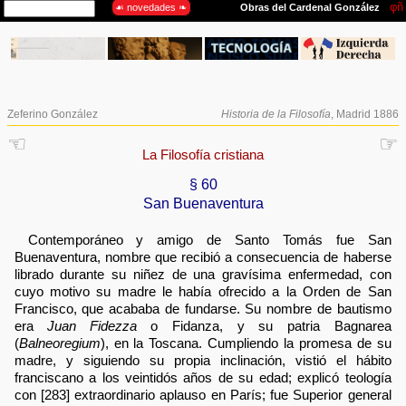
Zeferino González
Historia de la Filosofía
, Madrid 1886
☜
☞
La Filosofía cristiana
§ 60
San Buenaventura
Contemporáneo y amigo de Santo Tomás fue San
Buenaventura, nombre que recibió a consecuencia de haberse
librado durante su niñez de una gravísima enfermedad, con
cuyo motivo su madre le había ofrecido a la Orden de San
Francisco, que acababa de fundarse. Su nombre de bautismo
era
Juan Fidezza
o Fidanza, y su patria Bagnarea
(
Balneoregium
), en la Toscana. Cumpliendo la promesa de su
madre, y siguiendo su propia inclinación, vistió el hábito
franciscano a los veintidós años de su edad; explicó teología
con [283] extraordinario aplauso en París; fue Superior general