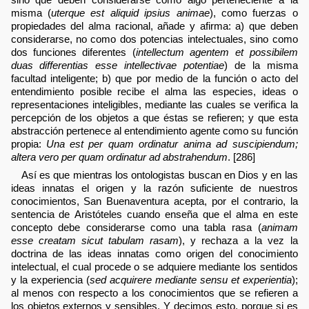
misma (
uterque est aliquid ipsius animae
), como fuerzas o
propiedades del alma racional, añade y afirma: a) que deben
considerarse, no como dos potencias intelectuales, sino como
dos funciones diferentes (
intellectum agentem et possibilem
duas differentias esse intellectivae potentiae
) de la misma
facultad inteligente; b) que por medio de la función o acto del
entendimiento posible recibe el alma las especies, ideas o
representaciones inteligibles, mediante las cuales se verifica la
percepción de los objetos a que éstas se refieren; y que esta
abstracción pertenece al entendimiento agente como su función
propia:
Una est per quam ordinatur anima ad suscipiendum;
altera vero per quam ordinatur ad abstrahendum
. [286]
Así es que mientras los ontologistas buscan en Dios y en las
ideas innatas el origen y la razón suficiente de nuestros
conocimientos, San Buenaventura acepta, por el contrario, la
sentencia de Aristóteles cuando enseña que el alma en este
concepto debe considerarse como una tabla rasa (
animam
esse creatam sicut tabulam rasam
), y rechaza a la vez la
doctrina de las ideas innatas como origen del conocimiento
intelectual, el cual procede o se adquiere mediante los sentidos
y la experiencia (
sed acquirere mediante sensu et experientia
);
al menos con respecto a los conocimientos que se refieren a
los objetos externos y sensibles. Y decimos esto, porque si es