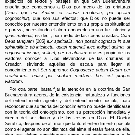
explícitos los textos y pasajes en que San Buenaventura
enseña que conocemos a Dios por medio de las criaturas
(
Deus qui est Artifex et causa creaturae, per ipsam
cognoscitur
), que son sus efectos: que Dios no puede ser
conocido por nuestro entendimiento en su propia espiritualidad
o pureza, necesitando el alma conocerle en una luz inferior y
quasi material
, es decir, por medio de las cosas creadas:
Cum
Deus tanquam
[285]
lux spiritualis, non possit cognosci in sua
spiritualitate ab intellectu, quasi materiali luce indiget anima, ut
cognoscat ipsum, scilicet, per creaturam
: que es propio de los
viadores conocer a Dios elevándose de las criaturas al
Creador, sirviendo aquéllas de escala para llegar al
conocimiento del Ser supremo:
Cognoscere autem Deum per
creaturam... quasi per scalam mediam; hoc est proprie
viatorum
.
Por otra parte, basta fijar la atención en la doctrina de San
Buenaventura acerca de la existencia, naturaleza y funciones
del entendimiento agente y del entendimiento posible, para
reconocer que su teoría del conocimiento no puede identificarse
con la teoría del ontologismo, con su percepción inmediata y
directa del ser divino y de las cosas en Dios. El Doctor
Seráfico, después de afirmar que tanto el entendimiento posible
como el agente no son distintos del alma ni están fuera de ella,
sino que deben considerarse como algo perteneciente a la