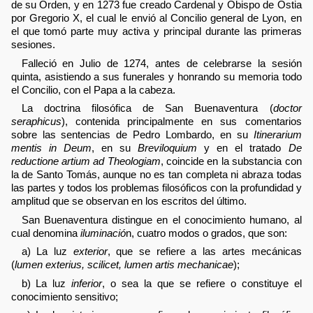
de su Orden, y en 1273 fue creado Cardenal y Obispo de Ostia
por Gregorio X, el cual le envió al Concilio general de Lyon, en
el que tomó parte muy activa y principal durante las primeras
sesiones.
Falleció en Julio de 1274, antes de celebrarse la sesión
quinta, asistiendo a sus funerales y honrando su memoria todo
el Concilio, con el Papa a la cabeza.
La doctrina filosófica de San Buenaventura (
doctor
seraphicus
), contenida principalmente en sus comentarios
sobre las sentencias de Pedro Lombardo, en su
Itinerarium
mentis in Deum
, en su
Breviloquium
y en el tratado
De
reductione artium ad Theologiam
, coincide en la substancia con
la de Santo Tomás, aunque no es tan completa ni abraza todas
las partes y todos los problemas filosóficos con la profundidad y
amplitud que se observan en los escritos del último.
San Buenaventura distingue en el conocimiento humano, al
cual denomina
iluminació
n, cuatro modos o grados, que son:
a) La luz
exterior
, que se refiere a las artes mecánicas
(
lumen exterius, scilicet, lumen artis mechanicae
);
b) La luz
inferior
, o sea la que se refiere o constituye el
conocimiento sensitivo;