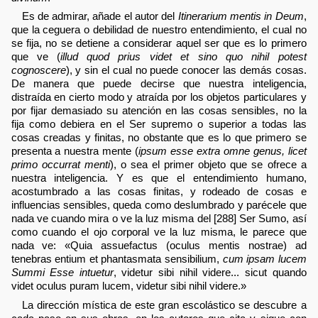
Es de admirar, añade el autor del
Itinerarium mentis in Deum
,
que la ceguera o debilidad de nuestro entendimiento, el cual no
se fija, no se detiene a considerar aquel ser que es lo primero
que ve (
illud quod prius videt et sino quo nihil potest
cognoscere
), y sin el cual no puede conocer las demás cosas.
De manera que puede decirse que nuestra inteligencia,
distraída en cierto modo y atraída por los objetos particulares y
por fijar demasiado su atención en las cosas sensibles, no la
fija como debiera en el Ser supremo o superior a todas las
cosas creadas y finitas, no obstante que es lo que primero se
presenta a nuestra mente (
ipsum esse extra omne genus, licet
primo occurrat menti
), o sea el primer objeto que se ofrece a
nuestra inteligencia. Y es que el entendimiento humano,
acostumbrado a las cosas finitas, y rodeado de cosas e
influencias sensibles, queda como deslumbrado y parécele que
nada ve cuando mira o ve la luz misma del [288] Ser Sumo, así
como cuando el ojo corporal ve la luz misma, le parece que
nada ve: «Quia assuefactus (oculus mentis nostrae) ad
tenebras entium et phantasmata sensibilium,
cum ipsam lucem
Summi Esse intuetur
, videtur sibi nihil videre... sicut quando
videt oculus puram lucem, videtur sibi nihil videre.»
La dirección mística de este gran escolástico se descubre a