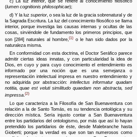
c) La luz
interior
, que se refiere al conocimiento filosófico
(
lumen cognitionis philosophicae
);
d) Y la luz
superior
, o sea la luz de la gracia sobrenatural y de
la Sagrada Escritura. La luz del conocimiento filosófico se llama
interior, porque investiga las causas internas y ocultas de las
cosas, sirviéndole de fundamento los primeros principios, que
{1}
son [284] naturales al hombre,
o le han sido dados por la
naturaleza misma.
En conformidad con esta doctrina, el Doctor Seráfico parece
admitir ciertas ideas innatas, y con particularidad la idea de
Dios, en cuyo y para cuyo conocimiento el entendimiento es
informado por una noción que es una semejanza o
representación intelectual impresa en nuestro entendimiento y
no adquirida por abstracción:
intellectus informatur quadam
notitia, quae est veluti similitudo quaedam non abstracta, sed
{2}
impressa
.
Lo que caracteriza a la Filosofía de San Buenaventura con
relación a la de Santo Tomás, es su tendencia ontológica y su
dirección mística. Sería injusto contar a San Buenaventura
entre los partidarios del ontologismo, por más que así lo hayan
pretendido los partidarios de éste, desde Malebranche hasta
Gioberti; porque la verdad es que son tan numerosos como