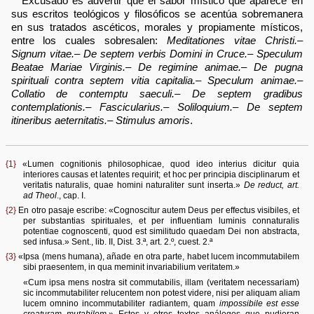
Excusado es advertir que el sabor místico que aparece en
sus escritos teológicos y filosóficos se acentúa sobremanera
en sus tratados ascéticos, morales y propiamente místicos,
entre los cuales sobresalen:
Meditationes vitae Christi.–
Signum vitae.– De septem verbis Domini in Cruce.– Speculum
Beatae Mariae Virginis.– De regimine animae.– De pugna
spirituali contra septem vitia capitalia.– Speculum animae.–
Collatio de contemptu saeculi.– De septem gradibus
contemplationis.– Fascicularius.– Soliloquium.– De septem
itineribus aeternitatis.– Stimulus amoris
.
{1}
«Lumen cognitionis philosophicae, quod ideo interius dicitur quia
interiores causas et latentes requirit; et hoc per principia disciplinarum et
veritatis naturalis, quae homini naturaliter sunt inserta.»
De reduct, art.
ad Theol
., cap. I.
{2}
En otro pasaje escribe: «Cognoscitur autem Deus per effectus visibiles, et
per substantias spirituales, et per influentiam luminis connaturalis
potentiae cognoscenti, quod est similitudo quaedam Dei non abstracta,
sed infusa.» Sent., lib. II, Dist. 3.ª, art. 2.º, cuest. 2.ª
{3}
«Ipsa (mens humana), añade en otra parte, habet lucem incommutabilem
sibi praesentem, in qua meminit invariabilium veritatem.»
«Cum ipsa mens nostra sit commutabilis, illam (veritatem necessariam)
sic incommutabiliter relucentem non potest videre, nisi per aliquam aliam
lucem omnino incommutabiliter radiantem, quam
impossibile est esse
creaturam mutabilem
.» Estos y otros textos análogos que pudieran