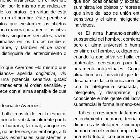
que son ocasionadas y excitadas
ción, por lo mismo que radica en
suministra los objetos y represe
e los brutos. En virtud de esta
que sirve de lazo de unión ent
va en el hombre, éste percibe y
sensitiva) y el alma inteligen
butos que existen en los objetos
individuos.
 una manera puramente instintiva
e) El alma humano-sensiti
etos singulares sensibles, razón
substancial del hombre, comienz
imativa en los brutos recibe el
pero el alma universal o huma
mbre, y también el de razón
existir en el hombre, o, digamos
 distinguirla del entendimiento o
cuando la cogitativa se halla en
materiales necesarios para la
ue lo que Averroes –lo mismo que
puramente intelectuales. Cua
tianos– apellida
cogitativa, vix
alma humana individual que le 
 una potencia sensitiva
quoad
desaparece la comunicación p
rteneciente al orden sensible, y
con la inteligencia separad
rece con el alma sensible de que
inteligente, y desaparece, 
consciente e inteligente del indi
substancial la forma humano-sen
a teoría de Averroes:
Tal es, en resumen, la famosa 
halla constituido en la especie
entendimiento humano, teoría
informado substancialmente por la
dicho, es absolutamente incompat
ma humana, la cual, aunque es
humana en el sentido propio de l
, no pertenece, sin embargo, a la
una vida futura, con premio y c
ias espirituales subsistentes e