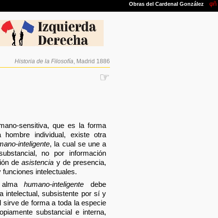
Historia de la Filosofía
, Madrid 1886
☞
ano-sensitiva, que es la forma
 hombre individual, existe otra
ano-inteligente
, la cual se une a
bstancial, no por información
nión de
asistencia
y de presencia,
funciones intelectuales.
a alma
humano-inteligente
debe
intelectual, subsistente por sí y
 sirve de forma a toda la especie
piamente substancial e interna,