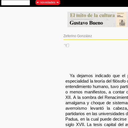
Zeferino González
☜
Ya dejamos indicado que el p
especialidad la teoría del filósof
entendimiento humano, tuvo part
o menos manifiestos, a contar d
XII. A la sombra del Renacimient
amalgama y choque de sistemas f
averroísmo levantó la cabez
partidarios en las universidades d
Padua, en la cual puede decirs
siglo XVII. La tesis capital de