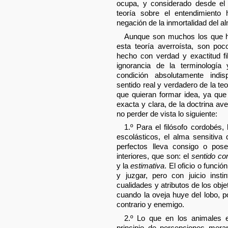
ocupa, y considerado desde el 
teoría sobre el entendimiento
negación de la inmortalidad del a
Aunque son muchos los que h
esta teoría averroísta, son po
hecho con verdad y exactitud fil
ignorancia de la terminología 
condición absolutamente indi
sentido real y verdadero de la te
que quieran formar idea, ya qu
exacta y clara, de la doctrina av
no perder de vista lo siguiente:
1.º Para el filósofo cordobés
escolásticos, el alma sensitiva
perfectos lleva consigo o pos
interiores, que son: el
sentido c
y la
estimativa
. El oficio o funció
y juzgar, pero con juicio insti
cualidades y atributos de los obj
cuando la oveja huye del lobo, 
contrario y enemigo.
2.º Lo que en los animales 
principio de percepciones mera