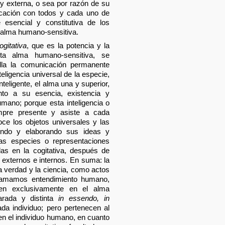
 y externa, o sea por razón de su
icación con todos y cada uno de
 esencial y constitutiva de los
 alma humano-sensitiva.
ogitativa
, que es la potencia y la
ta alma humano-sensitiva, se
lla la comunicación permanente
teligencia universal de la especie,
teligente, el alma una y superior,
to a su esencia, existencia y
mano; porque esta inteligencia o
mpre presente y asiste a cada
ce los objetos universales y las
endo y elaborando sus ideas y
as especies o representaciones
das en la cogitativa, después de
 externos e internos. En suma: la
la verdad y la ciencia, como actos
llamamos entendimiento humano,
den exclusivamente en el alma
arada y distinta
in essendo, in
da individuo; pero pertenecen al
 en el individuo humano, en cuanto