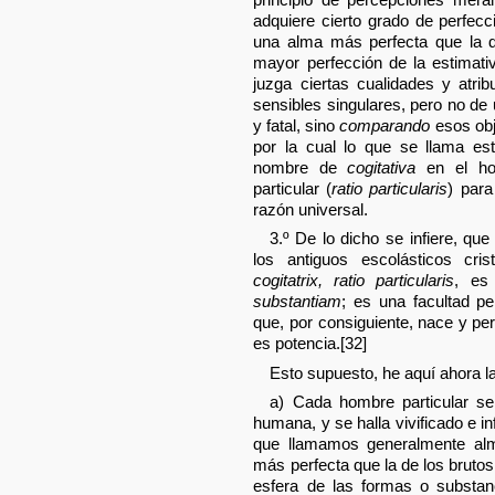
adquiere cierto grado de perfec
una alma más perfecta que la d
mayor perfección de la estimati
juzga ciertas cualidades y atri
sensibles singulares, pero no de
y fatal, sino
comparando
esos obj
por la cual lo que se llama est
nombre de
cogitativa
en el ho
particular (
ratio particularis
) para
razón universal.
3.º De lo dicho se infiere, q
los antiguos escolásticos cris
cogitatrix, ratio particularis
, es
substantiam
; es una facultad pe
que, por consiguiente, nace y pe
es potencia.[32]
Esto supuesto, he aquí ahora l
a) Cada hombre particular se 
humana, y se halla vivificado e 
que llamamos generalmente al
más perfecta que la de los brutos
esfera de las formas o substanc