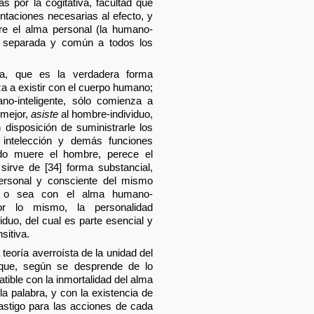
 por la cogitativa, facultad que
ntaciones necesarias al efecto, y
re el alma personal (la humano-
te separada y común a todos los
va, que es la verdadera forma
a a existir con el cuerpo humano;
no-inteligente, sólo comienza a
 mejor,
asiste
al hombre-individuo,
 disposición de suministrarle los
 intelección y demás funciones
ndo muere el hombre, perece el
sirve de [34] forma substancial,
ersonal y consciente del mismo
a, o sea con el alma humano-
por lo mismo, la personalidad
viduo, del cual es parte esencial y
sitiva.
teoría averroísta de la unidad del
 que, según se desprende de lo
ible con la inmortalidad del alma
a palabra, y con la existencia de
astigo para las acciones de cada