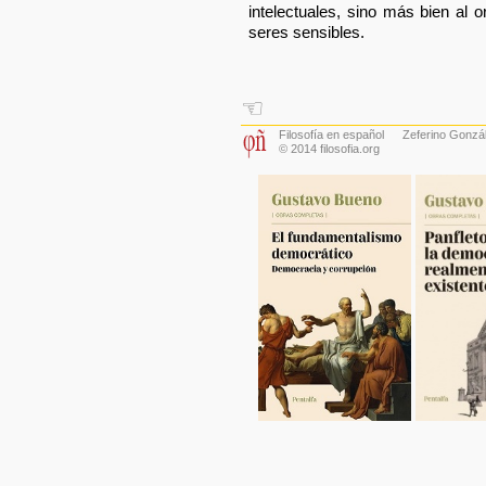
intelectuales, sino más bien al o
seres sensibles.
☜
Filosofía en español
Zeferino Gonzá
© 2014 filosofia.org