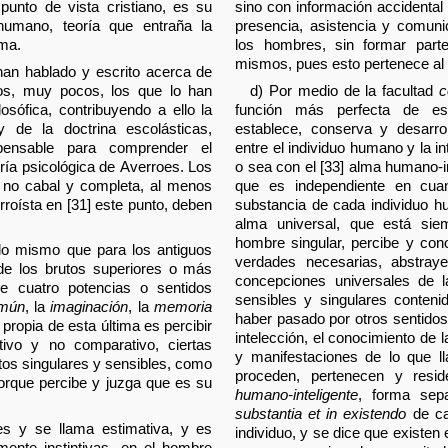
punto de vista cristiano, es su
sino con información accidental
 humano, teoría que entraña la
presencia, asistencia y comun
lma.
los hombres, sin formar parte
mismos, pues esto pertenece al
an hablado y escrito acerca de
cos, muy pocos, los que lo han
d) Por medio de la facultad
c
osófica, contribuyendo a ello la
función más perfecta de es
y de la doctrina escolásticas,
establece, conserva y desarro
spensable para comprender el
entre el individuo humano y la in
oría psicológica de Averroes. Los
o sea con el [33] alma humano-in
e no cabal y completa, al menos
que es independiente en cuan
erroísta en [31] este punto, deben
substancia de cada individuo hu
alma universal, que está sie
hombre singular, percibe y cono
, lo mismo que para los antiguos
verdades necesarias, abstray
 de los brutos superiores o más
concepciones universales de l
ee cuatro potencias o sentidos
sensibles y singulares conteni
omún
, la
imaginación
, la
memoria
haber pasado por otros sentidos
n propia de esta última es percibir
intelección, el conocimiento de 
ntivo y no comparativo, ciertas
y manifestaciones de lo que 
etos singulares y sensibles, como
proceden, pertenecen y resi
porque percibe y juzga que es su
humano-inteligente
, forma sep
substantia et in existendo
de ca
es y se llama estimativa, y es
individuo, y se dice que existen
mente instintivas, en el hombre