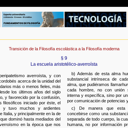
Transición de la Filosofía escolástica a la Filosofía moderna
§ 9
La escuela aristotélico-averroísta
b) Además de esta alma hum
eripatetismo averroísta, y con
substancial intrínseca de cada
o cordobés acerca de la unidad del
alma, que pudiéramos llamar
hum
idarios más o menos fieles, más
cada hombre, no con unión su
esde los últimos años del siglo
interna y específica, sino por u
o, y favorecido por la confusión,
por comunicación de potencias y 
ilosóficos iniciado por éste, el
a, y tuvo muchos y ardientes
c) De manera que est
e Italia, y principalmente en la de
concebirse como una substancia 
e que dominó hasta mediados del
separada de todo cuerpo, la cual
l averroísmo en la época que nos
humana, no por información pro