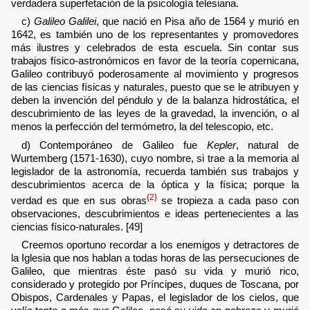
verdadera superfetación de la psicología telesiana.
c)
Galileo Galilei
, que nació en Pisa año de 1564 y murió en
1642, es también uno de los representantes y promovedores
más ilustres y celebrados de esta escuela. Sin contar sus
trabajos físico-astronómicos en favor de la teoría copernicana,
Galileo contribuyó poderosamente al movimiento y progresos
de las ciencias físicas y naturales, puesto que se le atribuyen y
deben la invención del péndulo y de la balanza hidrostática, el
descubrimiento de las leyes de la gravedad, la invención, o al
menos la perfección del termómetro, la del telescopio, etc.
d) Contemporáneo de Galileo fue
Kepler
, natural de
Wurtemberg (1571-1630), cuyo nombre, si trae a la memoria al
legislador de la astronomía, recuerda también sus trabajos y
descubrimientos acerca de la óptica y la física; porque la
{2}
verdad es que en sus obras
se tropieza a cada paso con
observaciones, descubrimientos e ideas pertenecientes a las
ciencias físico-naturales. [49]
Creemos oportuno recordar a los enemigos y detractores de
la Iglesia que nos hablan a todas horas de las persecuciones de
Galileo, que mientras éste pasó su vida y murió rico,
considerado y protegido por Príncipes, duques de Toscana, por
Obispos, Cardenales y Papas, el legislador de los cielos, que