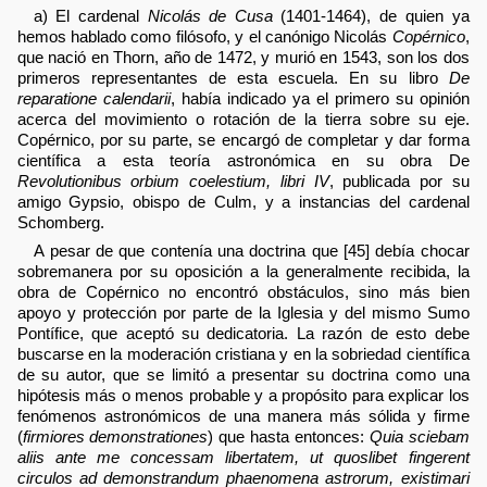
a) El cardenal
Nicolás de Cusa
(1401-1464), de quien ya
hemos hablado como filósofo, y el canónigo Nicolás
Copérnico
,
que nació en Thorn, año de 1472, y murió en 1543, son los dos
primeros representantes de esta escuela. En su libro
De
reparatione calendarii
, había indicado ya el primero su opinión
acerca del movimiento o rotación de la tierra sobre su eje.
Copérnico, por su parte, se encargó de completar y dar forma
científica a esta teoría astronómica en su obra De
Revolutionibus orbium coelestium, libri IV
, publicada por su
amigo Gypsio, obispo de Culm, y a instancias del cardenal
Schomberg.
A pesar de que contenía una doctrina que [45] debía chocar
sobremanera por su oposición a la generalmente recibida, la
obra de Copérnico no encontró obstáculos, sino más bien
apoyo y protección por parte de la Iglesia y del mismo Sumo
Pontífice, que aceptó su dedicatoria. La razón de esto debe
buscarse en la moderación cristiana y en la sobriedad científica
de su autor, que se limitó a presentar su doctrina como una
hipótesis más o menos probable y a propósito para explicar los
fenómenos astronómicos de una manera más sólida y firme
(
firmiores demonstrationes
) que hasta entonces:
Quia sciebam
aliis ante me concessam libertatem, ut quoslibet fingerent
circulos ad demonstrandum phaenomena astrorum, existimari