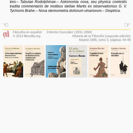
tres.– Tabulae Rodolphinae.– Astronomia nova, seu physica coelestis
tradita commentariis de motibus stellae Martis ex observationius G. V.
Tychonis Brahe.– Nova stereometria doliorum vinariorum.– Dioptrica
.
☜
☞
Filosofía en español
Zeferino González
(1831-1894)
© 2014 filosofia.org
Historia de la Filosofía
(segunda edición)
Madrid 1886,
tomo 3
, páginas 44-49