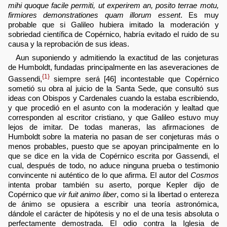
mihi quoque facile permiti, ut experirem an, posito terrae motu,
firmiores demonstrationes quam illorum essent
. Es muy
probable que si Galileo hubiera imitado la moderación y
sobriedad científica de Copérnico, habría evitado el ruido de su
causa y la reprobación de sus ideas.
Aun suponiendo y admitiendo la exactitud de las conjeturas
de Humboldt, fundadas principalmente en las aseveraciones de
{1}
Gassendi,
siempre será [46] incontestable que Copérnico
sometió su obra al juicio de la Santa Sede, que consultó sus
ideas con Obispos y Cardenales cuando la estaba escribiendo,
y que procedió en el asunto con la moderación y lealtad que
corresponden al escritor cristiano, y que Galileo estuvo muy
lejos de imitar. De todas maneras, las afirmaciones de
Humboldt sobre la materia no pasan de ser conjeturas más o
menos probables, puesto que se apoyan principalmente en lo
que se dice en la vida de Copérnico escrita por Gassendi, el
cual, después de todo, no aduce ninguna prueba o testimonio
convincente ni auténtico de lo que afirma. El autor del
Cosmos
intenta probar también su aserto, porque Kepler dijo de
Copérnico que
vir fuit animo liber
, como si la libertad o entereza
de ánimo se opusiera a escribir una teoría astronómica,
dándole el carácter de hipótesis y no el de una tesis absoluta o
perfectamente demostrada. El odio contra la Iglesia de