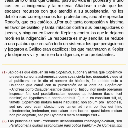
valía tanto o más que Galileo, pasó su vida en pobreza y murió
casi en la indigencia y la miseria. Añádase a esto que los
escasos recursos con que atendió a su subsistencia, no los
debió a sus correligionarios los protestantes, sino al emperador
Rodolfo, que era católico. ¿Por qué tanta compasión y lástima
en favor de Galileo, y tanta irritación contra sus perseguidores o
jueces, y ninguna en favor de Kepler y contra los que le dejaron
morir en la indigencia? La respuesta es muy sencilla: se reduce
a una palabra que entraña todo un sistema: los que persiguieron
y juzgaron a Galileo eran católicos; los que maltrataron a Kepler
y le dejaron vivir y morir en la indigencia, eran protestantes.
{1}
Sabido es que éste, en su
Vita Copernici
, supone y afirma que Copérnico
presentó su teoría astronómica como cosa cierta (
pro dogmate
), y que si
al publicarse se le dio el nombre de hipótesis, fue debido esto a
Osiander, que corrió con la publicación de la obra de Copérnico:
«Andreas porro Osiauder, escribe Gassendi, fuit qui non modo operarum
inspector fuit, sed praefatiunculam quoque ad lectorem (tacito licet
nomine) de Hypothesibus operis adhibuit. Ejus in ea consilium fuit, ut,
tametsi Copernicus motum terrae habuisset, non solum pro Hypothesi,
sed pro vero etiam placito, ipse tamen ad rem, ob illos qui hinc
offenderentur, leniendam, excusatum eum faceret, quasi talem motum
non pro dogmate, sed pro Hypothesi mera assumpsisset.»
{2}
Los principales son:
Prodromus dissertationum cosmographicarum, seu
Paralipomena quibus astronomiae pars optica traditur.– De Cometis, libri