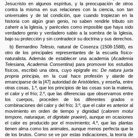
Jesucristo en algunos espíritus, y la preocupación de otros
contra la misma en sus relaciones con la ciencia, son tan
universales y de tal condición, que cuando tropiezan en la
historia con algún gran genio, no saben rendirle tributo sin
zaherir a la Iglesia, y paréceles como imposible que haya sido
verdadero genio y verdadero sabio a la sombra de la Iglesia,
bajo su protección y sin contradecir su doctrina y sus derechos.
b) Bernardino
Telesio
, natural de Cosenza (1508-1588), es
otro de los principales representantes de la escuela físico-
naturalista. Además de establecer una academia (
Academia
Telesiana, Academia Consentina
) para promover los estudios
físicos, escribió una obra, cuyo epígrafe es:
De natura juxta
propria principia
, en la cual hace profesión y alarde de
emanciparse de la [47] autoridad de Aristóteles, y enseña, entre
otras cosas, 1.º, que los principios de las cosas son la materia,
el calor y el frío; 2.º, que las diferencias que observamos entre
los cuerpos, proceden de los diferentes grados o
combinaciones del calor y del frío; 3.º, que el calor es anterior al
movimiento en orden de tiempo y dignidad (
calorem motui
tempore, naturaque, et dignitate praeire
), aunque en ocasiones
el calor es producido por el movimiento; 4.º, que las plantas
tienen alma como los animales, aunque menos perfecta que la
de los brutos. Como se ve por estas indicaciones, la teoría de