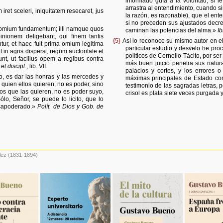
informado guía a la voluntad, si l
arrastra al entendimiento, cuando s
ret sceleri, iniquitatem resecaret, jus
la razón, es razonable), que el ente
si no preceden sus ajustados decre
um omium fundamentum; illi namque quos
caminan las potencias del alma.»
Ib
inionem deligebant, qui finem tantis
{5}
Así lo reconoce su mismo autor en el
ur, et haec fuit prima omium legitima
particular estudio y desvelo he pro
t in agris dispersi, regum auctoritate et
políticos de Cornelio Tácito, por se
nt, ut facilius opem a regibus contra
más buen juicio penetra sus natur
 et discipl
., lib. VII.
palacios y cortes, y los errores o
, es dar las honras y las mercedes y
máximas principales de Estado co
a quien ellos quieren, no es poder, sino
testimonio de las sagradas letras, 
los que las quieren, no es poder suyo,
crisol es plata siete veces purgada 
ólo, Señor, se puede lo licito, que lo
esapoderado.»
Polít. de Dios y Gob. de
lez
(1831-1894)