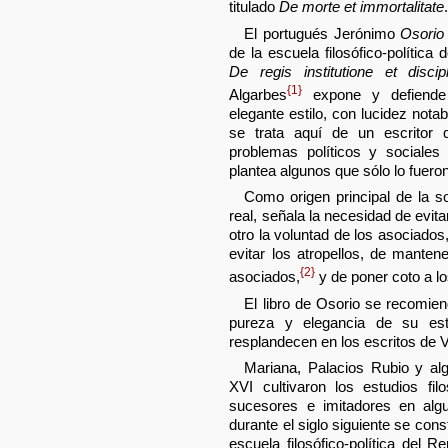
titulado
De morte et immortalitate
El portugués Jerónimo
Osorio
de la escuela filosófico-política
De regis institutione et discipl
{1}
Algarbes
expone y defiende l
elegante estilo, con lucidez notab
se trata aquí de un escritor 
problemas políticos y sociale
plantea algunos que sólo lo fueron
Como origen principal de la so
real, señala la necesidad de evita
otro la voluntad de los asociados
evitar los atropellos, de mantene
{2}
asociados,
y de poner coto a lo
El libro de Osorio se recomie
pureza y elegancia de su est
resplandecen en los escritos de 
Mariana, Palacios Rubio y alg
XVI cultivaron los estudios filo
sucesores e imitadores en alg
durante el siglo siguiente se con
escuela filosófico-política del R