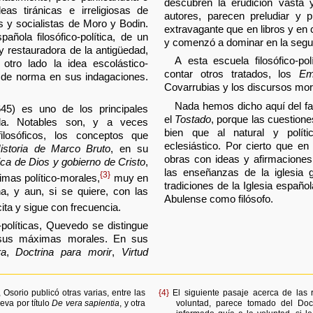
descubren la erudición vasta 
as tiránicas e irreligiosas de
autores, parecen preludiar y pr
s y socialistas de Moro y Bodin.
extravagante que en libros y en
ñola filosófico-política, de un
y comenzó a dominar en la segun
 y restauradora de la antigüedad,
A esta escuela filosófico-pol
otro lado la idea escolástico-
contar otros tratados, los
Em
y de norma en sus indagaciones.
Covarrubias y los discursos mor
Nada hemos dicho aquí del fa
45) es uno de los principales
el
Tostado
, porque las cuestione
ela. Notables son, y a veces
bien que al natural y políti
ilosóficos, los conceptos que
eclesiástico. Por cierto que en
istoria de Marco Bruto
, en su
obras con ideas y afirmacione
tica de Dios y gobierno de Cristo
,
las enseñanzas de la iglesia 
{3}
imas político-morales,
muy en
tradiciones de la Iglesia españo
na, y aun, si se quiere, con las
Abulense como filósofo.
cita y sigue con frecuencia.
-políticas, Quevedo se distingue
 sus máximas morales. En sus
ra
,
Doctrina para morir
,
Virtud
Osorio publicó otras varias, entre las
{4}
El siguiente pasaje acerca de las r
eva por título
De vera sapientia
, y otra
voluntad, parece tomado del Doct