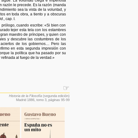
e sigue. La voluntad ciega e imperiosa
in razón le precede. Es la razón (manda
ndimiento sea la vista de la voluntad, y
tos en toda obra, a tiento y a obscuras
id
., cap. I.
 prólogo, cuando escribe: «Si bien con
curado tejer esta tela con los estambres
r gran maestro de príncipes, y quien con
ales y descubre las costumbres de los
 aciertos de los gobiernos.... Pero las
nfirmo en esta segunda impresión con
porque la política que ha pasado por su
y refinada al fuego de la verdad.»
☞
Historia de la Filosofía
(segunda edición)
Madrid 1886,
tomo 3
, páginas 95-99