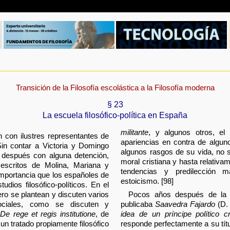
Transición de la Filosofía escolástica a la Filosofía moderna
§ 23
La escuela filosófico-política en España
militante
, y algunos otros, el
 con ilustres representantes de
apariencias en contra de algun
. Sin contar a Victoria y Domingo
algunos rasgos de su vida, no s
 después con alguna detención,
moral cristiana y hasta relativa
escritos de Molina, Mariana y
tendencias y predilección 
importancia que los españoles de
estoicismo. [98]
udios filosófico-políticos. En el
ro se plantean y discuten varios
Pocos años después de la 
sociales, como se discuten y
publicaba
Saavedra Fajardo
(D.
o
De rege et regis institutione
, de
idea de un príncipe político cr
 un tratado propiamente filosófico
responde perfectamente a su tít