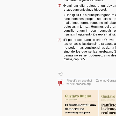
intitulada
De justitia coelesti
.
{2}
«Hominem igitur delegere, qui obviam i
et aequum unicuique tribueret.
»Hoc igitur fuit a principio regnor
tunc homines propter aequitatis op
malis imponerent, reges no minabant
potestas in terris.... Homines qui eran
consilio, unum in locum compulsi su
injuriam flagitarent.»
De regis institut.
{3}
«El poder soberano, escribe Quevedo
las rentas: si las dan sin otra causa 
no poder más consigo: si las dan a 
sino de los que se las arrebatan. S
demás no es ser poderoso, sino d
Cristo
, cap. XIV.
☜
Filosofía en español
Zeferino Gonzá
© 2014 filosofia.org