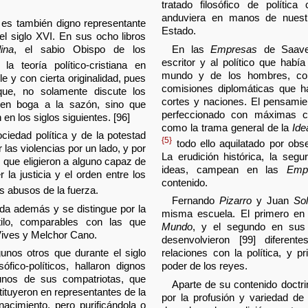
.
tratado filosófico de política
anduviera en manos de nuest
es también digno representante
Estado.
 del siglo XVI. En sus ocho libros
ina
, el sabio Obispo de los
En las
Empresas
de Saaved
escritor y al político que habí
a teoría político-cristiana en
mundo y de los hombres, co
le y con cierta originalidad, pues
comisiones diplomáticas que h
que, no solamente discute los
cortes y naciones. El pensamien
s en boga a la sazón, sino que
perfeccionado con máximas cri
 en los siglos siguientes. [96]
como la trama general de la
Ide
ciedad política y de la potestad
{5}
todo ello aquilatado por obs
r las violencias por un lado, y por
La erudición histórica, la segu
, que eligieron a alguno capaz de
ideas, campean en las
Empr
r la justicia y el orden entre los
contenido.
s abusos de la fuerza.
Fernando
Pizarro
y Juan
So
nda además y se distingue por la
misma escuela. El primero e
ilo, comparables con las que
Mundo
, y el segundo en su
Vives y Melchor Cano.
desenvolvieron [99] diferen
unos otros que durante el siglo
relaciones con la política, y p
sófico-políticos, hallaron dignos
poder de los reyes.
unos de sus compatriotas, que
Aparte de su contenido doctri
stituyeron en representantes de la
por la profusión y variedad de 
enacimiento, pero purificándola o