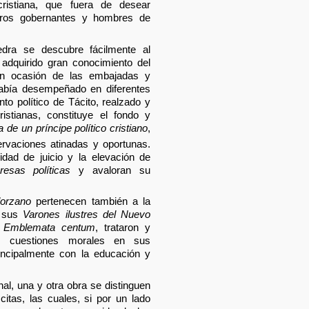
 cristiana, que fuera de desear
ros gobernantes y hombres de
ra se descubre fácilmente al
a adquirido gran conocimiento del
n ocasión de las embajadas y
abía desempeñado en diferentes
to político de Tácito, realzado y
stianas, constituye el fondo y
a de un príncipe político cristiano
,
ervaciones atinadas y oportunas.
ridad de juicio y la elevación de
esas políticas
y avaloran su
lorzano
pertenecen también a la
n sus
Varones ilustres del Nuevo
s
Emblemata centum
, trataron y
tes cuestiones morales en sus
rincipalmente con la educación y
nal, una y otra obra se distinguen
citas, las cuales, si por un lado