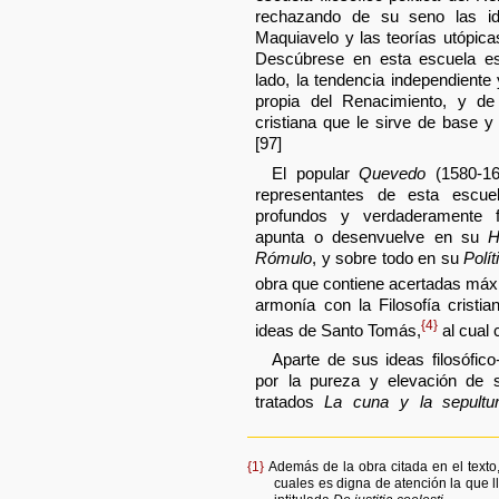
rechazando de su seno las ide
Maquiavelo y las teorías utópica
Descúbrese en esta escuela espa
lado, la tendencia independiente
propia del Renacimiento, y de 
cristiana que le sirve de base 
[97]
El popular
Quevedo
(1580-16
representantes de esta escu
profundos y verdaderamente f
apunta o desenvuelve en su
H
Rómulo
, y sobre todo en su
Polí
obra que contiene acertadas máx
armonía con la Filosofía cristia
{4}
ideas de Santo Tomás,
al cual 
Aparte de sus ideas filosófico
por la pureza y elevación de
tratados
La cuna y la sepultu
{1}
Además de la obra citada en el texto, 
cuales es digna de atención la que ll