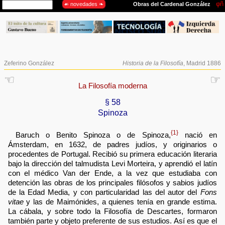
Zeferino González
Historia de la Filosofía
, Madrid 1886
☜
☞
La Filosofía moderna
§ 58
Spinoza
{1}
Baruch o Benito Spinoza o de Spinoza,
nació en
Ámsterdam, en 1632, de padres judíos, y originarios o
procedentes de Portugal. Recibió su primera educación literaria
bajo la dirección del talmudista Levi Morteira, y aprendió el latín
con el médico Van der Ende, a la vez que estudiaba con
detención las obras de los principales filósofos y sabios judíos
de la Edad Media, y con particularidad las del autor del
Fons
vitae
y las de Maimónides, a quienes tenía en grande estima.
La cábala, y sobre todo la Filosofía de Descartes, formaron
también parte y objeto preferente de sus estudios. Así es que el