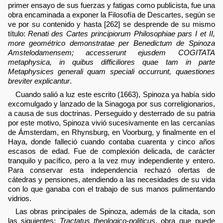
primer ensayo de sus fuerzas y fatigas como publicista, fue una
obra encaminada a exponer la Filosofía de Descartes, según se
ve por su contenido y hasta [262] se desprende de su mismo
título:
Renati des Cartes principiorum Philosophiae pars I et II,
more geométrico demonstratae per Benedictum de Spinoza
Amstelodamensem; accesserunt ejusdem COGITATA
metaphysica, in quibus difficiliores quae tam in parte
Metaphysices generali quam speciali occurrunt, quaestiones
breviter explicantur
.
Cuando salió a luz este escrito (1663), Spinoza ya había sido
excomulgado y lanzado de la Sinagoga por sus correligionarios,
a causa de sus doctrinas. Perseguido y desterrado de su patria
por este motivo, Spinoza vivió sucesivamente en las cercanías
de Ámsterdam, en Rhynsburg, en Voorburg, y finalmente en el
Haya, donde falleció cuando contaba cuarenta y cinco años
escasos de edad. Fue de complexión delicada, de carácter
tranquilo y pacífico, pero a la vez muy independiente y entero.
Para conservar esta independencia rechazó ofertas de
cátedras y pensiones, atendiendo a las necesidades de su vida
con lo que ganaba con el trabajo de sus manos pulimentando
vidrios.
Las obras principales de Spinoza, además de la citada, son
las siguientes:
Tractatus theologico-politicus
, obra que puede