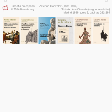
Filosofía en español
Zeferino González
(1831-1894)
© 2014 filosofia.org
Historia de la Filosofía
(segunda edición)
Madrid 1886,
tomo 3
, páginas 261-264