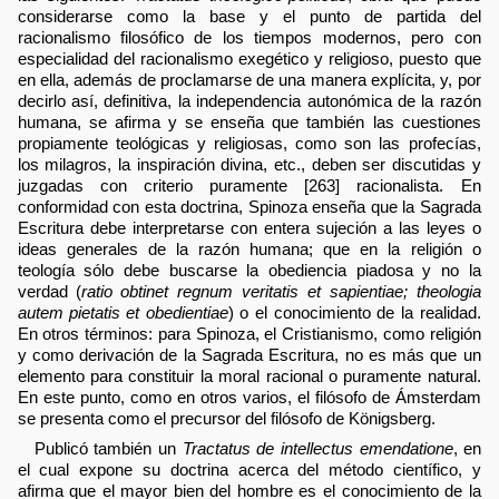
considerarse como la base y el punto de partida del
racionalismo filosófico de los tiempos modernos, pero con
especialidad del racionalismo exegético y religioso, puesto que
en ella, además de proclamarse de una manera explícita, y, por
decirlo así, definitiva, la independencia autonómica de la razón
humana, se afirma y se enseña que también las cuestiones
propiamente teológicas y religiosas, como son las profecías,
los milagros, la inspiración divina, etc., deben ser discutidas y
juzgadas con criterio puramente [263] racionalista. En
conformidad con esta doctrina, Spinoza enseña que la Sagrada
Escritura debe interpretarse con entera sujeción a las leyes o
ideas generales de la razón humana; que en la religión o
teología sólo debe buscarse la obediencia piadosa y no la
verdad (
ratio obtinet regnum veritatis et sapientiae; theologia
autem pietatis et obedientiae
) o el conocimiento de la realidad.
En otros términos: para Spinoza, el Cristianismo, como religión
y como derivación de la Sagrada Escritura, no es más que un
elemento para constituir la moral racional o puramente natural.
En este punto, como en otros varios, el filósofo de Ámsterdam
se presenta como el precursor del filósofo de Königsberg.
Publicó también un
Tractatus de intellectus emendatione
, en
el cual expone su doctrina acerca del método científico, y
afirma que el mayor bien del hombre es el conocimiento de la