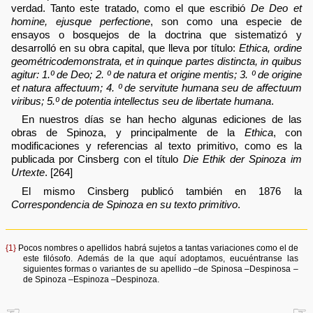
verdad. Tanto este tratado, como el que escribió
De Deo et
homine, ejusque perfectione
, son como una especie de
ensayos o bosquejos de la doctrina que sistematizó y
desarrolló en su obra capital, que lleva por título:
Ethica, ordine
geométrico
demonstrata, et in quinque partes distincta, in quibus
agitur: 1.º de Deo; 2.
º de natura et origine mentis; 3.
º de origine
et natura affectuum; 4.
º de servitute humana seu de affectuum
viribus; 5.º de potentia intellectus seu de libertate humana
.
En nuestros días se han hecho algunas ediciones de las
obras de Spinoza, y principalmente de la
Ethica
, con
modificaciones y referencias al texto primitivo, como es la
publicada por Cinsberg con el título
Die Ethik der Spinoza im
Urtexte
. [264]
El mismo Cinsberg publicó también en 1876 la
Correspondencia de Spinoza en su texto primitivo
.
{1}
Pocos nombres o apellidos habrá sujetos a tantas variaciones como el de
este filósofo. Además de la que aquí adoptamos, eucuéntranse las
siguientes formas o variantes de su apellido –de Spinosa –Despinosa –
de Spinoza –Espinoza –Despinoza.
☜
☞