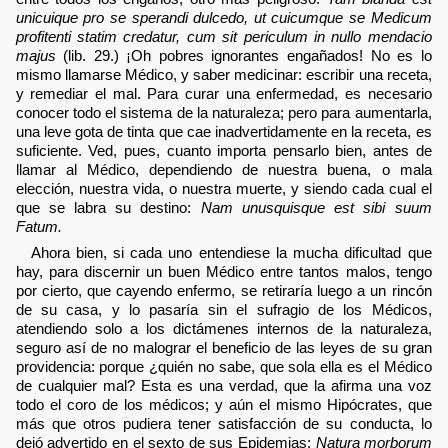
unicuique pro se sperandi dulcedo, ut cuicumque se Medicum
profitenti statim credatur, cum sit periculum in nullo mendacio
majus
(lib. 29.) ¡Oh pobres ignorantes engañados! No es lo
mismo llamarse Médico, y saber medicinar: escribir una receta,
y remediar el mal. Para curar una enfermedad, es necesario
conocer todo el sistema de la naturaleza; pero para aumentarla,
una leve gota de tinta que cae inadvertidamente en la receta, es
suficiente. Ved, pues, cuanto importa pensarlo bien, antes de
llamar al Médico, dependiendo de nuestra buena, o mala
elección, nuestra vida, o nuestra muerte, y siendo cada cual el
que se labra su destino:
Nam unusquisque est sibi suum
Fatum.
Ahora bien, si cada uno entendiese la mucha dificultad que
hay, para discernir un buen Médico entre tantos malos, tengo
por cierto, que cayendo enfermo, se retiraría luego a un rincón
de su casa, y lo pasaría sin el sufragio de los Médicos,
atendiendo solo a los dictámenes internos de la naturaleza,
seguro así de no malograr el beneficio de las leyes de su gran
providencia: porque ¿quién no sabe, que sola ella es el Médico
de cualquier mal? Esta es una verdad, que la afirma una voz
todo el coro de los médicos; y aún el mismo Hipócrates, que
más que otros pudiera tener satisfacción de su conducta, lo
dejó advertido en el sexto de sus Epidemias:
Natura morborum