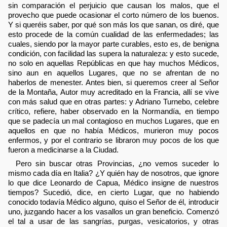
sin comparación el perjuicio que causan los malos, que el
provecho que puede ocasionar el corto número de los buenos.
Y si queréis saber, por qué son más los que sanan, os diré, que
esto procede de la común cualidad de las enfermedades; las
cuales, siendo por la mayor parte curables, esto es, de benigna
condición, con facilidad las supera la naturaleza: y esto sucede,
no solo en aquellas Repúblicas en que hay muchos Médicos,
sino aun en aquellos Lugares, que no se afrentan de no
haberlos de menester. Antes bien, si queremos creer al Señor
de la Montaña, Autor muy acreditado en la Francia, allí se vive
con más salud que en otras partes: y Adriano Turnebo, celebre
crítico, refiere, haber observado en la Normandía, en tiempo
que se padecía un mal contagioso en muchos Lugares, que en
aquellos en que no había Médicos, murieron muy pocos
enfermos, y por el contrario se libraron muy pocos de los que
fueron a medicinarse a la Ciudad.
Pero sin buscar otras Provincias, ¿no vemos suceder lo
mismo cada día en Italia? ¿Y quién hay de nosotros, que ignore
lo que dice Leonardo de Capua, Médico insigne de nuestros
tiempos? Sucedió, dice, en cierto Lugar, que no habiendo
conocido todavía Médico alguno, quiso el Señor de él, introducir
uno, juzgando hacer a los vasallos un gran beneficio. Comenzó
el tal a usar de las sangrías, purgas, vesicatorios, y otras