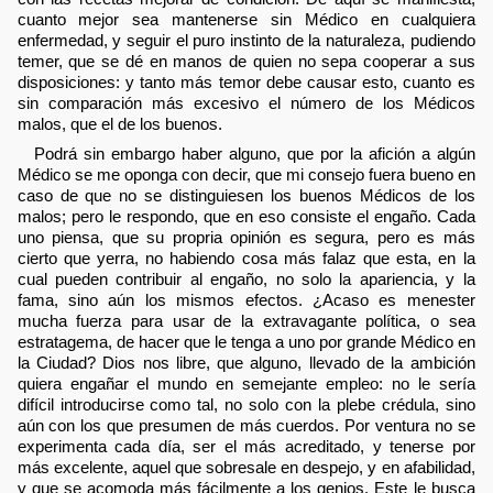
cuanto mejor sea mantenerse sin Médico en cualquiera
enfermedad, y seguir el puro instinto de la naturaleza, pudiendo
temer, que se dé en manos de quien no sepa cooperar a sus
disposiciones: y tanto más temor debe causar esto, cuanto es
sin comparación más excesivo el número de los Médicos
malos, que el de los buenos.
Podrá sin embargo haber alguno, que por la afición a algún
Médico se me oponga con decir, que mi consejo fuera bueno en
caso de que no se distinguiesen los buenos Médicos de los
malos; pero le respondo, que en eso consiste el engaño. Cada
uno piensa, que su propria opinión es segura, pero es más
cierto que yerra, no habiendo cosa más falaz que esta, en la
cual pueden contribuir al engaño, no solo la apariencia, y la
fama, sino aún los mismos efectos. ¿Acaso es menester
mucha fuerza para usar de la extravagante política, o sea
estratagema, de hacer que le tenga a uno por grande Médico en
la Ciudad? Dios nos libre, que alguno, llevado de la ambición
quiera engañar el mundo en semejante empleo: no le sería
difícil introducirse como tal, no solo con la plebe crédula, sino
aún con los que presumen de más cuerdos. Por ventura no se
experimenta cada día, ser el más acreditado, y tenerse por
más excelente, aquel que sobresale en despejo, y en afabilidad,
y que se acomoda más fácilmente a los genios. Este le busca