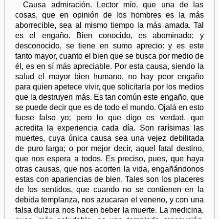
Causa admiración, Lector mío, que una de las
cosas, que en opinión de los hombres es la más
aborrecible, sea al mismo tiempo la más amada. Tal
es el engaño. Bien conocido, es abominado; y
desconocido, se tiene en sumo aprecio: y es este
tanto mayor, cuanto el bien que se busca por medio de
él, es en sí más apreciable. Por esta causa, siendo la
salud el mayor bien humano, no hay peor engaño
para quien apetece vivir, que solicitarla por los medios
que la destruyen más. Es tan común este engaño, que
se puede decir que es de todo el mundo. Ojalá en esto
fuese falso yo; pero lo que digo es verdad, que
acredita la experiencia cada día. Son rarísimas las
muertes, cuya única causa sea una vejez debilitada
de puro larga; o por mejor decir, aquel fatal destino,
que nos espera a todos. Es preciso, pues, que haya
otras causas, que nos acorten la vida, engañándonos
estas con apariencias de bien. Tales son los placeres
de los sentidos, que cuando no se contienen en la
debida templanza, nos azucaran el veneno, y con una
falsa dulzura nos hacen beber la muerte. La medicina,