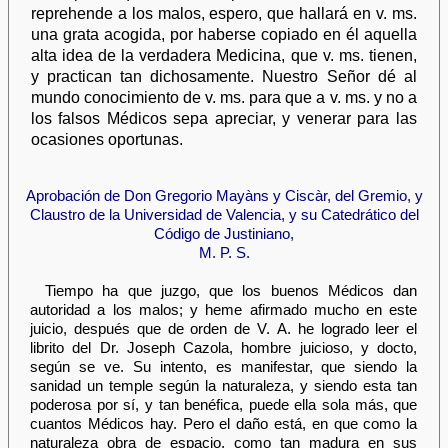
reprehende a los malos, espero, que hallará en v. ms.
una grata acogida, por haberse copiado en él aquella
alta idea de la verdadera Medicina, que v. ms. tienen,
y practican tan dichosamente. Nuestro Señor dé al
mundo conocimiento de v. ms. para que a v. ms. y no a
los falsos Médicos sepa apreciar, y venerar para las
ocasiones oportunas.
Aprobación de Don Gregorio Mayàns y Ciscàr, del Gremio, y
Claustro de la Universidad de Valencia, y su Catedrático del
Código de Justiniano,
M. P. S.
Tiempo ha que juzgo, que los buenos Médicos dan
autoridad a los malos; y heme afirmado mucho en este
juicio, después que de orden de V. A. he logrado leer el
librito del Dr. Joseph Cazola, hombre juicioso, y docto,
según se ve. Su intento, es manifestar, que siendo la
sanidad un temple según la naturaleza, y siendo esta tan
poderosa por sí, y tan benéfica, puede ella sola más, que
cuantos Médicos hay. Pero el daño está, en que como la
naturaleza obra de espacio, como tan madura en sus