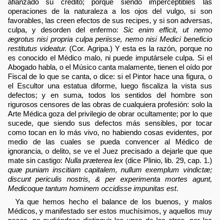
afianzado su crédito; porque siendo imperceptibles las
operaciones de la naturaleza a los ojos del vulgo, si son
favorables, las creen efectos de sus recipes, y si son adversas,
culpa, y desorden del enfermo:
Sic enim efficit, ut nemo
ægrotus nisi propria culpa periisse, nemo nisi Medici beneficio
restitutus videatur.
(Cor. Agripa.) Y esta es la razón, porque no
es conocido el Médico malo, ni puede imputársele culpa. Si el
Abogado habla, o el Músico canta malamente, tienen el oído por
Fiscal de lo que se canta, o dice: si el Pintor hace una figura, o
el Escultor una estatua diforme, luego fiscaliza la vista sus
defectos; y en suma, todos los sentidos del hombre son
rigurosos censores de las obras de cualquiera profesión: solo la
Arte Médica goza del privilegio de obrar ocultamente; por lo que
sucede, que siendo sus defectos más sensibles, por tocar
como tocan en lo más vivo, no habiendo cosas evidentes, por
medio de las cuales se pueda convencer al Médico de
ignorancia, o delito, se ve el Juez precisado a dejarle que que
mate sin castigo:
Nulla præterea lex
(dice Plinio, lib. 29, cap. 1.)
quæ puniam inscitiam capitalem, nullum exemplum vindictæ;
discunt periculis nostris, & per experimenta mortes agunt,
Medicoque tantum hominem occidisse impunitas est
.
Ya que hemos hecho el balance de los buenos, y malos
Médicos, y manifestado ser estos muchísimos, y aquellos muy