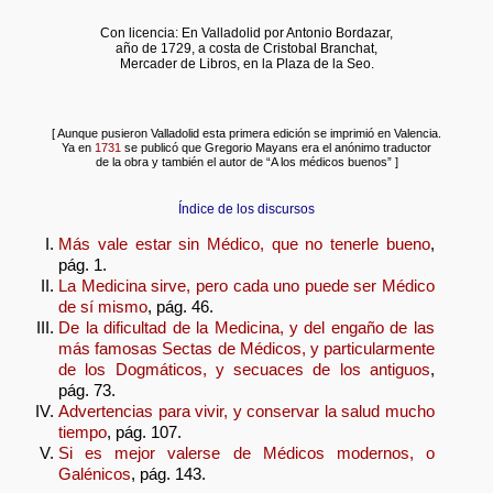
Con licencia: En Valladolid por Antonio Bordazar,
año de 1729, a costa de Cristobal Branchat,
Mercader de Libros, en la Plaza de la Seo.
[ Aunque pusieron Valladolid esta primera edición se imprimió en Valencia.
Ya en
1731
se publicó que Gregorio Mayans era el anónimo traductor
de la obra y también el autor de “A los médicos buenos” ]
Índice de los discursos
Más vale estar sin Médico, que no tenerle bueno
,
pág. 1.
La Medicina sirve, pero cada uno puede ser Médico
de sí mismo
, pág. 46.
De la dificultad de la Medicina, y del engaño de las
más famosas Sectas de Médicos, y particularmente
de los Dogmáticos, y secuaces de los antiguos
,
pág. 73.
Advertencias para vivir, y conservar la salud mucho
tiempo
, pág. 107.
Si es mejor valerse de Médicos modernos, o
Galénicos
, pág. 143.