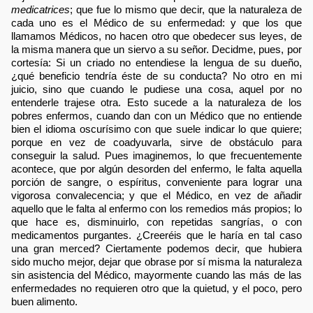
medicatrices
; que fue lo mismo que decir, que la naturaleza de
cada uno es el Médico de su enfermedad: y que los que
llamamos Médicos, no hacen otro que obedecer sus leyes, de
la misma manera que un siervo a su señor. Decidme, pues, por
cortesía: Si un criado no entendiese la lengua de su dueño,
¿qué beneficio tendría éste de su conducta? No otro en mi
juicio, sino que cuando le pudiese una cosa, aquel por no
entenderle trajese otra. Esto sucede a la naturaleza de los
pobres enfermos, cuando dan con un Médico que no entiende
bien el idioma oscurísimo con que suele indicar lo que quiere;
porque en vez de coadyuvarla, sirve de obstáculo para
conseguir la salud. Pues imaginemos, lo que frecuentemente
acontece, que por algún desorden del enfermo, le falta aquella
porción de sangre, o espíritus, conveniente para lograr una
vigorosa convalecencia; y que el Médico, en vez de añadir
aquello que le falta al enfermo con los remedios más propios; lo
que hace es, disminuirlo, con repetidas sangrías, o con
medicamentos purgantes. ¿Creeréis que le haría en tal caso
una gran merced? Ciertamente podemos decir, que hubiera
sido mucho mejor, dejar que obrase por sí misma la naturaleza
sin asistencia del Médico, mayormente cuando las más de las
enfermedades no requieren otro que la quietud, y el poco, pero
buen alimento.