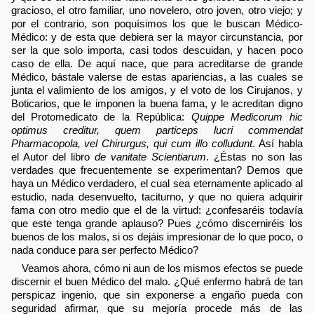
gracioso, el otro familiar, uno novelero, otro joven, otro viejo; y
por el contrario, son poquísimos los que le buscan Médico-
Médico: y de esta que debiera ser la mayor circunstancia, por
ser la que solo importa, casi todos descuidan, y hacen poco
caso de ella. De aquí nace, que para acreditarse de grande
Médico, bástale valerse de estas apariencias, a las cuales se
junta el valimiento de los amigos, y el voto de los Cirujanos, y
Boticarios, que le imponen la buena fama, y le acreditan digno
del Protomedicato de la República:
Quippe Medicorum hic
optimus creditur, quem particeps lucri commendat
Pharmacopola, vel Chirurgus, qui cum illo colludunt
. Así habla
el Autor del libro
de vanitate Scientiarum
. ¿Éstas no son las
verdades que frecuentemente se experimentan? Demos que
haya un Médico verdadero, el cual sea eternamente aplicado al
estudio, nada desenvuelto, taciturno, y que no quiera adquirir
fama con otro medio que el de la virtud: ¿confesaréis todavía
que este tenga grande aplauso? Pues ¿cómo discerniréis los
buenos de los malos, si os dejáis impresionar de lo que poco, o
nada conduce para ser perfecto Médico?
Veamos ahora, cómo ni aun de los mismos efectos se puede
discernir el buen Médico del malo. ¿Qué enfermo habrá de tan
perspicaz ingenio, que sin exponerse a engaño pueda con
seguridad afirmar, que su mejoría procede más de las