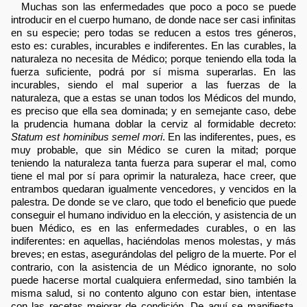
Muchas son las enfermedades que poco a poco se puede
introducir en el cuerpo humano, de donde nace ser casi infinitas
en su especie; pero todas se reducen a estos tres géneros,
esto es: curables, incurables e indiferentes. En las curables, la
naturaleza no necesita de Médico; porque teniendo ella toda la
fuerza suficiente, podrá por sí misma superarlas. En las
incurables, siendo el mal superior a las fuerzas de la
naturaleza, que a estas se unan todos los Médicos del mundo,
es preciso que ella sea dominada; y en semejante caso, debe
la prudencia humana doblar la cerviz al formidable decreto:
Statum est hominibus semel mori
. En las indiferentes, pues, es
muy probable, que sin Médico se curen la mitad; porque
teniendo la naturaleza tanta fuerza para superar el mal, como
tiene el mal por sí para oprimir la naturaleza, hace creer, que
entrambos quedaran igualmente vencedores, y vencidos en la
palestra. De donde se ve claro, que todo el beneficio que puede
conseguir el humano individuo en la elección, y asistencia de un
buen Médico, es en las enfermedades curables, o en las
indiferentes: en aquellas, haciéndolas menos molestas, y más
breves; en estas, asegurándolas del peligro de la muerte. Por el
contrario, con la asistencia de un Médico ignorante, no solo
puede hacerse mortal cualquiera enfermedad, sino también la
misma salud, si no contento alguno con estar bien, intentase
con las recetas mejorar de condición. De aquí se manifiesta,