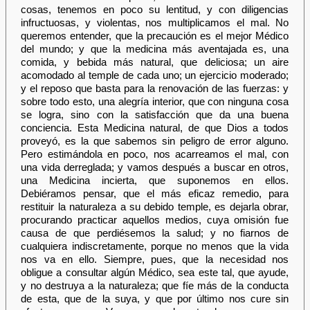
cosas, tenemos en poco su lentitud, y con diligencias
infructuosas, y violentas, nos multiplicamos el mal. No
queremos entender, que la precaución es el mejor Médico
del mundo; y que la medicina más aventajada es, una
comida, y bebida más natural, que deliciosa; un aire
acomodado al temple de cada uno; un ejercicio moderado;
y el reposo que basta para la renovación de las fuerzas: y
sobre todo esto, una alegría interior, que con ninguna cosa
se logra, sino con la satisfacción que da una buena
conciencia. Esta Medicina natural, de que Dios a todos
proveyó, es la que sabemos sin peligro de error alguno.
Pero estimándola en poco, nos acarreamos el mal, con
una vida derreglada; y vamos después a buscar en otros,
una Medicina incierta, que suponemos en ellos.
Debiéramos pensar, que el más eficaz remedio, para
restituir la naturaleza a su debido temple, es dejarla obrar,
procurando practicar aquellos medios, cuya omisión fue
causa de que perdiésemos la salud; y no fiarnos de
cualquiera indiscretamente, porque no menos que la vida
nos va en ello. Siempre, pues, que la necesidad nos
obligue a consultar algún Médico, sea este tal, que ayude,
y no destruya a la naturaleza; que fíe más de la conducta
de esta, que de la suya, y que por último nos cure sin