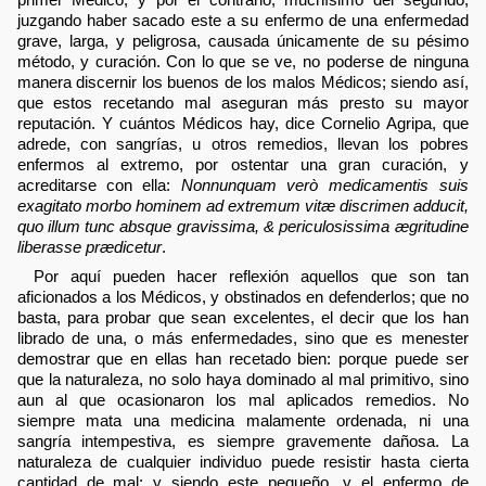
juzgando haber sacado este a su enfermo de una enfermedad
grave, larga, y peligrosa, causada únicamente de su pésimo
método, y curación. Con lo que se ve, no poderse de ninguna
manera discernir los buenos de los malos Médicos; siendo así,
que estos recetando mal aseguran más presto su mayor
reputación. Y cuántos Médicos hay, dice Cornelio Agripa, que
adrede, con sangrías, u otros remedios, llevan los pobres
enfermos al extremo, por ostentar una gran curación, y
acreditarse con ella:
Nonnunquam verò medicamentis suis
exagitato morbo hominem ad extremum vitæ discrimen adducit,
quo illum tunc absque gravissima, & periculosissima ægritudine
liberasse prædicetur
.
Por aquí pueden hacer reflexión aquellos que son tan
aficionados a los Médicos, y obstinados en defenderlos; que no
basta, para probar que sean excelentes, el decir que los han
librado de una, o más enfermedades, sino que es menester
demostrar que en ellas han recetado bien: porque puede ser
que la naturaleza, no solo haya dominado al mal primitivo, sino
aun al que ocasionaron los mal aplicados remedios. No
siempre mata una medicina malamente ordenada, ni una
sangría intempestiva, es siempre gravemente dañosa. La
naturaleza de cualquier individuo puede resistir hasta cierta
cantidad de mal; y siendo este pequeño, y el enfermo de