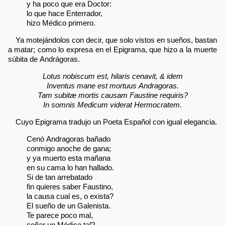
y ha poco que era Doctor:
lo que hace Enterrador,
hizo Médico primero.
Ya motejándolos con decir, que solo vistos en sueños, bastan
a matar; como lo expresa en el Epigrama, que hizo a la muerte
súbita de Andrágoras.
Lotus nobiscum est, hilaris cenavit, & idem
Inventus mane est mortuus Andragoras.
Tam subitæ mortis causam Faustine requiris?
In somnis Medicum viderat Hermocratem.
Cuyo Epigrama tradujo un Poeta Español con igual elegancia.
Cenó Andragoras bañado
conmigo anoche de gana;
y ya muerto esta mañana
en su cama lo han hallado.
Si de tan arrebatado
fin quieres saber Faustino,
la causa cual es, o exista?
El sueño de un Galenista.
Te parece poco mal,
soñar un Médico tal?