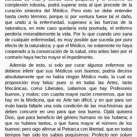
complexión robusta, podrá superar esta al que procede de la
curación siniestra del Médico. Pero esto se debe entender
hasta cierto término; porque si por ventura fuese tal el daño,
que unido a la enfermedad, superase a las fuerzas de la
naturaleza, en este caso quedaría esta postrada, el enfermo
perdería miserablemente la vida. Por lo que cuando uno sana
de cualquier enfermedad, es muy posible que suceda por puro
efecto de la naturaleza; y que el Médico, no solamente no haya
cooperado a la consecución de la salud, sino antes bien por el
contrario haya hecho mayor el impedimento.
Además de esto, si solo por curar algunos enfermos se
debiese inferir que sus Médicos son buenos, podría decirse
absolutamente que no había ningún Médico malo, la cual es
proposición muy falsa: pues si en todas las Artes, tanto
Mecánicas, como Liberales, sabemos que hay Profesores
buenos, y malos; con cuanta mayor razón creeremos, que los
hay en la Medicina, que es Arte tan difícil, y en que para ser
malo basta faltarle una sola condición de las muchísimas que
deben concurrir en uno para que sea bueno. Ojalá quisiera
Dios, que para beneficio del género humano no los hubiera; o
que no hubiera tantos, o que fuera mayor el número de los
buenos: pero oigo afirmar al Petrarca con libertad, que en todos
tiempos han sido los sabios poquísimos:
Profecto non solum