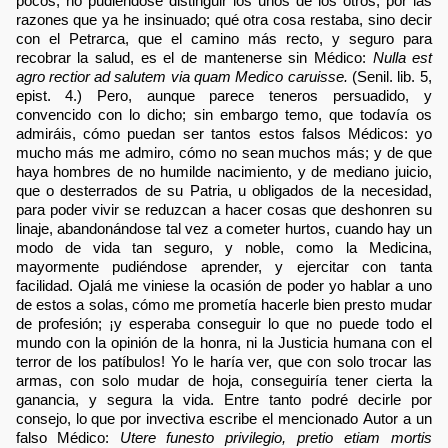
pocos, no pudiéndose distinguir los unos de los otros, por las
razones que ya he insinuado; qué otra cosa restaba, sino decir
con el Petrarca, que el camino más recto, y seguro para
recobrar la salud, es el de mantenerse sin Médico:
Nulla est
agro rectior ad salutem via quam Medico caruisse.
(Senil. lib. 5,
epist. 4.) Pero, aunque parece teneros persuadido, y
convencido con lo dicho; sin embargo temo, que todavía os
admiráis, cómo puedan ser tantos estos falsos Médicos: yo
mucho más me admiro, cómo no sean muchos más; y de que
haya hombres de no humilde nacimiento, y de mediano juicio,
que o desterrados de su Patria, u obligados de la necesidad,
para poder vivir se reduzcan a hacer cosas que deshonren su
linaje, abandonándose tal vez a cometer hurtos, cuando hay un
modo de vida tan seguro, y noble, como la Medicina,
mayormente pudiéndose aprender, y ejercitar con tanta
facilidad. Ojalá me viniese la ocasión de poder yo hablar a uno
de estos a solas, cómo me prometía hacerle bien presto mudar
de profesión; ¡y esperaba conseguir lo que no puede todo el
mundo con la opinión de la honra, ni la Justicia humana con el
terror de los patíbulos! Yo le haría ver, que con solo trocar las
armas, con solo mudar de hoja, conseguiría tener cierta la
ganancia, y segura la vida. Entre tanto podré decirle por
consejo, lo que por invectiva escribe el mencionado Autor a un
falso Médico:
Utere funesto privilegio, pretio etiam mortis