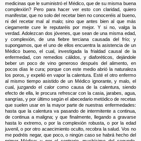
medicinas que le suministró el Médico, que de su misma buena
complexión? Pero para hacer ver esto con claridad, quiero
manifestar, que no solo del recetar bien no conoceréis al bueno,
ni del recetar mal al malo; sino que antes bien al que más
ciegamente cure le reputaréis por mejor. Y si no, valga la
verdad. Adolezcan dos jóvenes, que sean de una misma edad,
y complexión, de una fiebre terciana causada del frío; y
supongamos, que el uno de ellos encuentra la asistencia de un
Médico bueno, el cual, investigada la frialdad causal de la
enfermedad, con remedios cálidos, y diaforéticos, dejándole
beber un poco de vino generoso después del alimento, en
pocos días le cura; porque con este medio abrió la naturaleza
los poros, y expelió en vapor la calentura. Esté el otro enfermo
al mismo tiempo asistido de un Médico ignorante, y malo, el
cual, juzgando el calor como causa de la calentura, siendo
efecto de ella, le procura refrescar con la casia, jarabes, agua,
sangrías, y por último según el abecedario metódico de recetas
que suelen usar en la mayor parte de nuestras enfermedades:
hasta que la calentura va pasando de intermitente a continua,
de continua a maligna; y que finalmente, llegando a gravarse
hasta lo extremo, o por la complexión robusta, o por la edad
juvenil, o por otro acaecimiento oculto, recobra la salud. Vos no
me podréis negar, que poco, o ningún caso se habrá hecho del
primer Médico; y por el contrario, muchísimo del segundo,