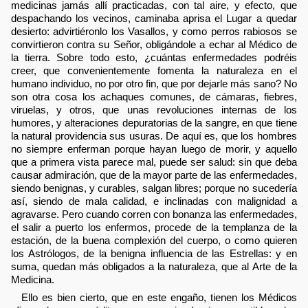
medicinas jamás allí practicadas, con tal aire, y efecto, que
despachando los vecinos, caminaba aprisa el Lugar a quedar
desierto: advirtiéronlo los Vasallos, y como perros rabiosos se
convirtieron contra su Señor, obligándole a echar al Médico de
la tierra. Sobre todo esto, ¿cuántas enfermedades podréis
creer, que convenientemente fomenta la naturaleza en el
humano individuo, no por otro fin, que por dejarle más sano? No
son otra cosa los achaques comunes, de cámaras, fiebres,
viruelas, y otros, que unas revoluciones internas de los
humores, y alteraciones depuratorias de la sangre, en que tiene
la natural providencia sus usuras. De aquí es, que los hombres
no siempre enferman porque hayan luego de morir, y aquello
que a primera vista parece mal, puede ser salud: sin que deba
causar admiración, que de la mayor parte de las enfermedades,
siendo benignas, y curables, salgan libres; porque no sucedería
así, siendo de mala calidad, e inclinadas con malignidad a
agravarse. Pero cuando corren con bonanza las enfermedades,
el salir a puerto los enfermos, procede de la templanza de la
estación, de la buena complexión del cuerpo, o como quieren
los Astrólogos, de la benigna influencia de las Estrellas: y en
suma, quedan más obligados a la naturaleza, que al Arte de la
Medicina.
Ello es bien cierto, que en este engaño, tienen los Médicos