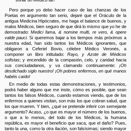
Pero porque yo debo hacer caso de las chanzas de los
Poetas en argumento tan serio, dejaré que el Oráculo de la
antigua Medicina Hipócrates, me haga el balance de buenos, y
malos Médicos, bien seguro de que dirá lo mismo que yo he de
demostrado:
Medici fama, & nomine multi, re vero, & opere
valde pauci.
Si queremos bajar a los tiempos más próximos a
nuestra edad, han sido tantos los Médicos ignorantes, que
obligaron a Ceferiel Bovio, célebre Médico Veronés, a
componer un libro intitulado:
Rayo, y Azote de Médicos
sofistas
; y encendido de la compasión, celo, y caridad hacia
sus conciudadanos, y va clamando continuamente:
¡Oh
desdichado siglo nuestro! ¡Oh pobres enfermos, en qué manos
habéis caído!
En medio de todas estas demonstraciones, y testimonios,
podrá haber alguno que me inste, cómo es posible, que sean
tantos los falsos Médicos, cuando estamos viendo, que de los
enfermos a quienes visitan, son más los que cobran salud, que
los que mueren. Y bien, ¿qué se pretende inferir con semejante
argumento? Acaso, ¿o que es mayor el número de los buenos,
o que a lo menos, del todo de los Médicos, la humana
república, es mayor el beneficio que saca, que el daño? Pues,
tanto la una, como la otra ilación, son falsísimas; siendo mayor