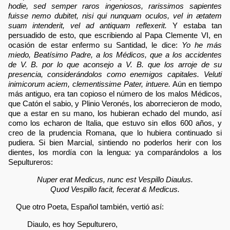
hodie, sed semper raros ingeniosos, rarissimos sapientes
fuisse nemo dubitet, nisi qui nunquam oculos, vel in ætatem
suam intenderit, vel ad antiquam reflexerit.
Y estaba tan
persuadido de esto, que escribiendo al Papa Clemente VI, en
ocasión de estar enfermo su Santidad, le dice:
Yo he más
miedo, Beatísimo Padre, a los Médicos, que a los accidentes
de V. B. por lo que aconsejo a V. B. que los arroje de su
presencia, considerándolos como enemigos capitales. Veluti
inimicorum aciem, clementissime Pater, intuere.
Aún en tiempo
más antiguo, era tan copioso el número de los malos Médicos,
que Catón el sabio, y Plinio Veronés, los aborrecieron de modo,
que a estar en su mano, los hubieran echado del mundo, así
como los echaron de Italia, que estuvo sin ellos 600 años, y
creo de la prudencia Romana, que lo hubiera continuado si
pudiera. Si bien Marcial, sintiendo no poderlos herir con los
dientes, los mordía con la lengua: ya comparándolos a los
Sepultureros:
Nuper erat Medicus, nunc est Vespillo Diaulus.
Quod Vespillo facit, fecerat & Medicus.
Que otro Poeta, Español también, vertió así:
Diaulo, es hoy Sepulturero,