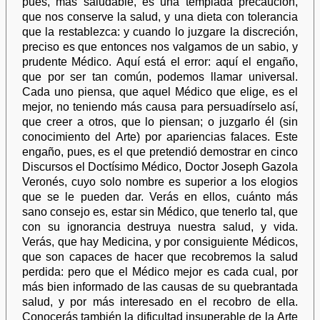
pues, más saludable, es una templada precaución,
que nos conserve la salud, y una dieta con tolerancia
que la restablezca: y cuando lo juzgare la discreción,
preciso es que entonces nos valgamos de un sabio, y
prudente Médico. Aquí está el error: aquí el engaño,
que por ser tan común, podemos llamar universal.
Cada uno piensa, que aquel Médico que elige, es el
mejor, no teniendo más causa para persuadírselo así,
que creer a otros, que lo piensan; o juzgarlo él (sin
conocimiento del Arte) por apariencias falaces. Este
engaño, pues, es el que pretendió demostrar en cinco
Discursos el Doctísimo Médico, Doctor Joseph Gazola
Veronés, cuyo solo nombre es superior a los elogios
que se le pueden dar. Verás en ellos, cuánto más
sano consejo es, estar sin Médico, que tenerlo tal, que
con su ignorancia destruya nuestra salud, y vida.
Verás, que hay Medicina, y por consiguiente Médicos,
que son capaces de hacer que recobremos la salud
perdida: pero que el Médico mejor es cada cual, por
más bien informado de las causas de su quebrantada
salud, y por más interesado en el recobro de ella.
Conocerás también la dificultad insuperable de la Arte