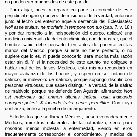
no pueden ser muchos los de este partido.
Para atajar, pues, y reparar en parte la corriente de este
perjudicial engaño, con voz de misionero de la verdad, entonaré
junto al lecho del enfermo aquella sentencia del Eclesiastés:
Noli esse stultus, ne moriaris in tempore non tuo
(cap. 7, v. 18.)
y por dar remedio a la indisposición del cuerpo, aplicaré una
medicina universal a la del entendimiento, con demostrar, que el
hombre sabio debe pensarlo bien antes de ponerse en las
manos del Médico; porque si este no fuere perfecto, o no
supiere que lo es, ni puede conocerlo, será mucha más razón
estar sin él. Y si la necesidad de este asunto me obligase a
hablar mal de los falsos Médicos, esto mismo redundará en
mayor alabanza de los buenos; y espero no ser notado de
satírico, ni malévolo: de satírico, porque supongo discutir con
personas virtuosas, que saben distinguir la verdad, de la sátira:
de malévolo, porque me defiende San Agustín, afirmando:
Non
est malevolus qui crimen alterius indicat, quia indicando
corrigere potest, & tacendo frater perire permittitur.
Con cuya
confianza, entro a la prueba de mi argumento.
Si todos los que se llaman Médicos, fuesen verdaderamente
Médicos, ministros colaterales de la naturaleza, sería para
nosotros menos molesta la enfermedad, viendo en ellos
frecuentemente corresponder el conocimiento, y medios de