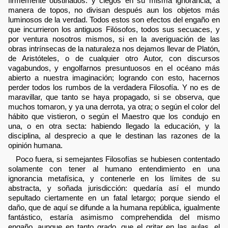
firmemente obstinados: y ciegos en su misma ignorancia, a
manera de topos, no divisan después aun los objetos más
luminosos de la verdad. Todos estos son efectos del engaño en
que incurrieron los antiguos Filósofos, todos sus secuaces, y
por ventura nosotros mismos, si en la averiguación de las
obras intrínsecas de la naturaleza nos dejamos llevar de Platón,
de Aristóteles, o de cualquier otro Autor, con discursos
vagabundos, y engolfarnos presuntuosos en el océano más
abierto a nuestra imaginación; logrando con esto, hacernos
perder todos los rumbos de la verdadera Filosofía. Y no es de
maravillar, que tanto se haya propagado, si se observa, que
muchos tomaron, y ya una derrota, ya otra; o según el color del
hábito que vistieron, o según el Maestro que los condujo en
una, o en otra secta: habiendo llegado la educación, y la
disciplina, al desprecio a que le destinan las razones de la
opinión humana.
Poco fuera, si semejantes Filosofías se hubiesen contentado
solamente con tener al humano entendimiento en una
ignorancia metafísica, y contenerle en los límites de su
abstracta, y soñada jurisdicción: quedaría así el mundo
sepultado ciertamente en un fatal letargo; porque siendo el
daño, que de aquí se difunde a la humana república, igualmente
fantástico, estaría asimismo comprehendida del mismo
engaño, aunque en tanto grado, que el gritar en las aulas, el