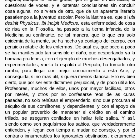
cuestionar de voces, y el ostentar conclusiones sin concluir
cosa alguna, no sirviera de otro, que de un aparente literario
pasatiempo a la juventud escolar. Pero la lástima es, que si
ubi
desinit Physicus, ibi incipit Medicus,
esta enfermedad, de cosa
de risa en la Filosofía, ha pasado a la tierna infancia de la
Medicina su confinante, de tal manera, que lo que era solo
epidemia de la mente, se ha hecho ya contagio del cuerpo, con
perjuicio notable de los enfermos. De aquí es, que poco a poco
se ha manifestado tan sensible el daño, que despertando ya la
humana prudencia, con el ejemplo de muchos desengañados, y
experimentados, vuelta la espalda al Peripato, ha tomado otro
rumbo, para llegar con mejor conocimiento a esta Arte, y
conseguirla, si no más útil, siquiera menos dañosa. Ello es bien
cierto, que por ser este dictamen perjudicial, y de poco útil a los
Profesores, muchos de ellos, unos por mayor facilidad, otros
por interés, y otros por no confesarse reos de las curas
pasadas, no solo rehúsan el emprenderlo, sino que procuran el
séquito de sus comilitones, y dependientes; y con el apoyo de
un popular proverbio de mantener el crédito en el camino
trillado, se aseguran confiados en hallar feliz salida. Y así,
siendo como son poquísimos los sabios, que verdaderamente
entienden, y llegan con tiempo a mudar de consejo, y por el
contrario innumerables los ignorantes obstinados, ciertamente