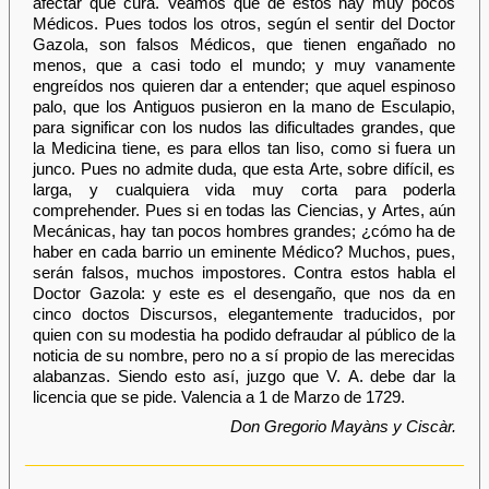
afectar que cura. Veamos que de estos hay muy pocos
Médicos. Pues todos los otros, según el sentir del Doctor
Gazola, son falsos Médicos, que tienen engañado no
menos, que a casi todo el mundo; y muy vanamente
engreídos nos quieren dar a entender; que aquel espinoso
palo, que los Antiguos pusieron en la mano de Esculapio,
para significar con los nudos las dificultades grandes, que
la Medicina tiene, es para ellos tan liso, como si fuera un
junco. Pues no admite duda, que esta Arte, sobre difícil, es
larga, y cualquiera vida muy corta para poderla
comprehender. Pues si en todas las Ciencias, y Artes, aún
Mecánicas, hay tan pocos hombres grandes; ¿cómo ha de
haber en cada barrio un eminente Médico? Muchos, pues,
serán falsos, muchos impostores. Contra estos habla el
Doctor Gazola: y este es el desengaño, que nos da en
cinco doctos Discursos, elegantemente traducidos, por
quien con su modestia ha podido defraudar al público de la
noticia de su nombre, pero no a sí propio de las merecidas
alabanzas. Siendo esto así, juzgo que V. A. debe dar la
licencia que se pide. Valencia a 1 de Marzo de 1729.
Don Gregorio Mayàns y Ciscàr.