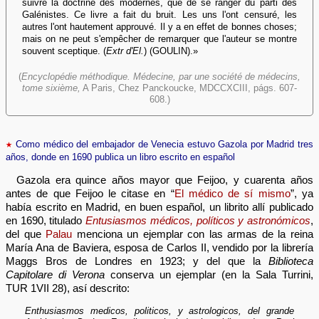
suivre la doctrine des modernes, que de se ranger du parti des
Galénistes. Ce livre a fait du bruit. Les uns l'ont censuré, les
autres l'ont hautement approuvé. Il y a en effet de bonnes choses;
mais on ne peut s'empêcher de remarquer que l'auteur se montre
souvent sceptique. (
Extr d'El.
) (GOULIN).»
(
Encyclopédie méthodique. Médecine, par une société de médecins,
tome sixième,
A Paris, Chez Panckoucke, MDCCXCIII, págs. 607-
608.)
★
Como médico del embajador de Venecia estuvo Gazola por Madrid tres
años, donde en 1690 publica un libro escrito en español
Gazola era quince años mayor que Feijoo, y cuarenta años
antes de que Feijoo le citase en “
El médico de sí mismo
”, ya
había escrito en Madrid, en buen español, un librito allí publicado
en 1690, titulado
Entusiasmos médicos, políticos y astronómicos
,
del que
Palau
menciona un ejemplar con las armas de la reina
María Ana de Baviera, esposa de Carlos II, vendido por la librería
Maggs Bros de Londres en 1923; y del que la
Biblioteca
Capitolare di Verona
conserva un ejemplar (en la Sala Turrini,
TUR 1VII 28), así descrito:
Enthusiasmos medicos, politicos, y astrologicos, del grande