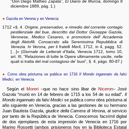
“Don Diego Matheo Zapata”,
El Diario de Murcia,
domingo 8
diciembre 1889, pág. 1.)
★
Gazola en Verona y en Venecia
1712 «§. 4.
Origine, preservativo, e rimedio del corrente contagio
pestilenziale del bue, descritto dal Dottor Giuseppe Gazola,
Veronese, Medico Cesareo, e promotore dell’ Accademia
degli Aletofili. Consacrato alla Serenissima Repubblica di
Venezia. In Verona, per li fratelli Merli,
1712, in 4, pagg. 52.
[…]» (
Giornale de Letterati d'Italia,
Venecia 1712, tomo 10,
art. III, “Relaziones di tutte le Opere ultimamente uscite, nelle
quali si tratta del mal contagioso de' buoi”, §. 4, págs. 80-87.)
★
Como obra póstuma se publica en 1716
Il Mondo ingannato da falsi
Medici,
en Venecia
Según el
Moreri
–que no hace sino libar de
Niceron
– José
Gazola “murió en 14 de febrero de 1715 a los 54 de su edad”.
Il
Mondo ingannato da falsi Medici
se publica como obra póstuma al
año siguiente en Venecia, gracias a las gestiones de su hermano
Juan Bautista Gazola,
giudice della Camera di Verona,
al servicio
por tanto de la República de Venecia. Conocemos facsímil digital
de dos ejemplares de esta impresión de Venecia en 1716 por
Marino Rossetti (ambos prisioneros hoy en la Biblioteca Estatal