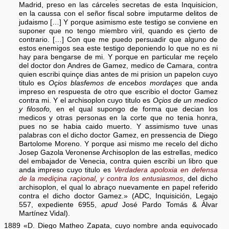
Madrid, preso en las cárceles secretas de esta Inquisicion,
en la caussa con el señor fiscal sobre imputarme delitos de
judaismo […] Y porque asimismo este testigo se conviene en
suponer que no tengo miembro viril, quando es çierto de
contrario. […] Con que me puedo persuadir que alguno de
estos enemigos sea este testigo deponiendo lo que no es ni
hay para bengarse de mi. Y porque en particular me reçelo
del doctor don Andres de Gamez, medico de Camara, contra
quien escribi quinçe dias antes de mi prision un papelon cuyo
titulo es
Oçios blasfemos de encebos mordaçes
que anda
impreso en respuesta de otro que escribio el doctor Gamez
contra mi. Y el archisoplon cuyo titulo es
Oçios de un medico
y filosofo,
en el qual supongo de forma que decian los
medicos y otras personas en la corte que no tenia honra,
pues no se habia caido muerto. Y assimismo tuve unas
palabras con el dicho doctor Gamez, en pressencia de Diego
Bartolome Moreno. Y porque asi mismo me recelo del dicho
Josep Gazola Veronense Archisoplon de las estrellas, medico
del embajador de Venecia, contra quien escribi un libro que
anda impreso cuyo titulo es
Verdadera apoloxia en defensa
de la mediçina raçional, y contra los entusiasmos
, del dicho
archisoplon, el qual lo abraço nuevamente en papel referido
contra el dicho doctor Gamez.» (ADC, Inquisición, Legajo
557, expediente 6955,
apud
José Pardo Tomás & Àlvar
Martínez Vidal).
1889 «D. Diego Matheo Zapata, cuyo nombre anda equivocado