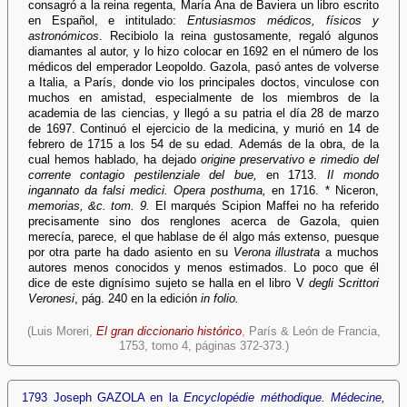
consagró a la reina regenta, María Ana de Baviera un libro escrito
en Español, e intitulado:
Entusiasmos médicos, físicos y
astronómicos
. Recibiolo la reina gustosamente, regaló algunos
diamantes al autor, y lo hizo colocar en 1692 en el número de los
médicos del emperador Leopoldo. Gazola, pasó antes de volverse
a Italia, a París, donde vio los principales doctos, vinculose con
muchos en amistad, especialmente de los miembros de la
academia de las ciencias, y llegó a su patria el día 28 de marzo
de 1697. Continuó el ejercicio de la medicina, y murió en 14 de
febrero de 1715 a los 54 de su edad. Además de la obra, de la
cual hemos hablado, ha dejado
origine preservativo e rimedio del
corrente contagio pestilenziale del bue,
en 1713.
Il mondo
ingannato da falsi medici. Opera posthuma,
en 1716. * Niceron,
memorias, &c. tom. 9.
El marqués Scipion Maffei no ha referido
precisamente sino dos renglones acerca de Gazola, quien
merecía, parece, el que hablase de él algo más extenso, puesque
por otra parte ha dado asiento en su
Verona illustrata
a muchos
autores menos conocidos y menos estimados. Lo poco que él
dice de este dignísimo sujeto se halla en el libro V
degli Scrittori
Veronesi
, pág. 240 en la edición
in folio.
(Luis Moreri,
El gran diccionario histórico
, París & León de Francia,
1753, tomo 4, páginas 372-373.)
1793 Joseph GAZOLA en la
Encyclopédie méthodique. Médecine,