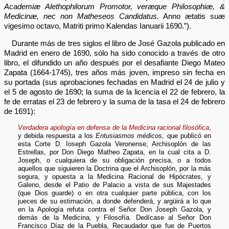
Academiæ Alethophilorum Promotor, veræque Philosophiæ, &
Medicinæ, nec non Matheseos Candidatus.
Anno ætatis suæ
vigesimo octavo, Matriti primo Kalendas Ianuarii 1690.”).
Durante más de tres siglos el libro de José Gazola publicado en
Madrid en enero de 1690, sólo ha sido conocido a través de otro
libro, el difundido un año después por el desafiante Diego Mateo
Zapata (1664-1745), tres años más joven, impreso sin fecha en
su portada (sus aprobaciones fechadas en Madrid el 24 de julio y
el 5 de agosto de 1690; la suma de la licencia el 22 de febrero, la
fe de erratas el 23 de febrero y la suma de la tasa el 24 de febrero
de 1691):
Verdadera apología en defensa de la Medicina racional filosófica
,
y debida respuesta a los
Entusiasmos médicos,
que publicó en
esta Corte D. Ioseph Gazola Veronense, Archisoplón de las
Estrellas, por Don Diego Matheo Zapata, en la cual cita a D.
Joseph, o cualquiera de su obligación precisa, o a todos
aquellos que siguieren la Doctrina que el Archisoplón, por la más
segura, y opuesta a la Medicina Racional de Hipócrates, y
Galeno, desde el Patio de Palacio a vista de sus Majestades
(que Dios guarde) o en otra cualquier parte pública, con los
jueces de su estimación, a donde defenderá, y argüirá a lo que
en la Apología refuta contra el Señor Don Joseph Gazola, y
demás de la Medicina, y Filosofía. Dedícase al Señor Don
Francisco Díaz de la Puebla, Recaudador que fue de Puertos