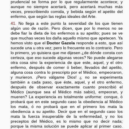
prudencial se forma por lo que regularmente acontece; y
aunque no siempre acertará, pero acertará muchas más
veces, prescribiendo comida, y bebida según el apetito del
enfermo, que según las reglas ideales del Arte.
41
. No llega a este punto la severidad de los que tienen
algún uso de razón. Pero dicen, que por lo menos no se
debe fiar la dieta de los enfermos a su apetito; pues se ve
que muchas veces los daña aquello mismo que apetecen. Ya
hemos visto que el
Doctor Gazola
responde a esto, que así
sucede una u otra vez; pero lo frecuente es lo contrario. Pero
lo primero, yo quisiera que me dijesen ¿de dónde consta con
certeza, que eso sucede algunas veces? No puede alegarse
otra cosa sino la experiencia de que este, aquel, y el otro
enfermo, después de comer ó beber, llevados del apetito,
alguna cosa contra lo prescripto por el Médico, empeoraron,
y murieron. ¡Pero válgame Dios! ¿ no se experimenta
también a cada paso, que éste, aquel, y el otro enfermo,
después de observar exactamente cuanto prescribió el
Médico (aunque sea el Médico más sabio), empeoran, y
mueren? La experiencia es totalmente uniforme: conque, ó
probará que en este segundo caso la obediencia al Médico
los mata, ó no probará que en el primero los mata la
obediencia a su apetito. Decir que en el segundo caso los
mata la fuerza insuperable de la enfermedad, y no los
preceptos del Médico, es lo mismo que no decir nada;
porque la misma solución se puede aplicar al primer caso.