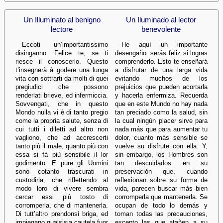
Un Illuminato al benigno
Un Iluminado al lector
lectore
benevolente
Eccoti un’importantissimo
He aquí un importante
disinganno: Felice te, se ti
desengaño: serás feliz si logras
riesce il conoscerlo. Questo
comprenderlo. Esto te enseñará
t’insegnerà à godere una lunga
a disfrutar de una larga vida
vita con sottrarti da molti di quei
evitando muchos de los
pregiudici che possono
prejuicios que pueden acortarla
renderlati brieve, ed infermiccia.
y hacerla enfermiza. Recuerda
Sovvengati, che in questo
que en este Mundo no hay nada
Mondo nulla vi è di tanto pregio
tan preciado como la salud, sin
come la propria salute, senza di
la cual ningún placer sirve para
cui tutti i diletti ad altro non
nada más que para aumentar tu
vagliono, che ad accrescerti
dolor, cuanto más sensible se
tanto più il male, quanto più con
vuelve su disfrute con ella. Y,
essa si fà più sensibile il lor
sin embargo, los Hombres son
godimento. E pure gli Uomini
tan descuidados en su
sono cotanto trascurati in
preservación que, cuando
custodirla, che riflettendo al
reflexionan sobre su forma de
modo loro di vivere sembra
vida, parecen buscar más bien
cercar essi più tosto di
corromperla que mantenerla. Se
corromperla, che di mantenerla.
ocupan de todo lo demás y
Di tutt’altro prendonsi briga, ed
toman todas las precauciones,
impiegano qualsisia cautela fuor
excepto las que atañen a su