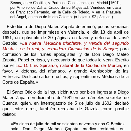
Secos, entre Castilla, y Portugal. Con licencia, en Madrid [1691],
por Antonio de Zafra, Criado de su Majestad. Véndese en casa
de Francisco Ferrando, en la Calle de Toledo, y en la Plazuela
del Ángel, en casa de Isidro Colomo. (x hojas + 92 páginas.)
Este librito de Diego Mateo Zapata determinó, pocas semanas
después, que se imprimiese en Valencia, el día 13 de abril de
1691, un opúsculo de 20 páginas en favor y defensa de José
Gazola: «
La nueva Medicina triunfante, y venida del segundo
Mesías, en la real, y verdadera Circulación de la Sangre
; para
confusión de los ruines apologistas, y de Don Diego Mateo
Zapata. Papel curioso, y necesario de que todos le vean. Escrito
por el
Lic. D. Luis Spinardo, natural de la Ciudad de Murcia
, en
favor, y defensa del afamado, y grande Archisoplón de las
Estrellas. Dedicado a los eruditos, y sapientísimos Médicos de la
Corte de España.»
El Santo Oficio de la Inquisición tuvo por bien ingresar a Diego
Mateo Zapata en diciembre de 1691 en sus cárceles secretas de
Cuenca, quien, en interrogatorio de 5 de julio de 1692, declaró
que, entre otros, también recelaba de Gazola como posible
delator:
«En cinco de julio de mil seiscientos noventa y dos G Benitez
solo. Don Diego Matheo Çapata, medico residente en