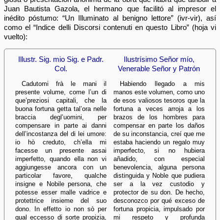
Juan Bautista Gazola, el hermano que facilitó al impresor el
inédito póstumo: “Un Illuminato al benigno lettore” (ivr-vir), así
como el “Indice delli Discorsi contenuti en questo Libro” (hoja vi
vuelto):
Illustr. Sig. mio Sig. e Padr.
Ilustrísimo Señor mío,
Col.
Venerable Señor y Patrón
Cadutomi frà le mani il
Habiendo llegado a mis
presente volume, come l’un di
manos este volumen, como uno
que’preziosi capitali, che la
de esos valiosos tesoros que la
buona fortuna getta tal’ora nelle
fortuna a veces arroja a los
braccia degl’uomini, per
brazos de los hombres para
compensare in parte ai danni
compensar en parte los daños
dell’incostanza del di lei umore:
de su inconstancia, creí que me
io hò creduto, ch’ella mi
estaba haciendo un regalo muy
facesse un presente assai
imperfecto, si no hubiera
imperfetto, quando ella non vi
añadido, con especial
aggiungesse ancora con un
benevolencia, alguna persona
particolar favore, qualche
distinguida y Noble que pudiera
insigne e Nobile persona, che
ser a la vez custodio y
potesse esser malle vadrice e
protector de su don. De hecho,
protettrice insieme del suo
desconozco por qué exceso de
dono. In effetto io non sò per
fortuna propicia, impulsado por
qual eccesso di sorte propizia,
mi respeto y profunda