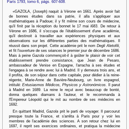
París 1793, tomo 6, págs. 607-608.
«GAZOLA, (Joseph) naquit à Vérone en 1661. Après avoir fait
de bonnes études dans sa patrie, il alla s'appliquer aux
mathématiques à Padoue; il y fit même son cours de médecine,
qu'il finit par la réception du bonnet le 17 mai i683. De retour à
Vérone en 1686, il s'occupa de l'établissement d'une académie,
qu'il destinoit à travailler aux expériences physiques et aux
observations sur les différentes parties des mathématiques. Il
réussit dans son projet. Cette académie prit le nom
Degli Aletofili,
et fit l'ouverture de ses séances le premier jour de décembre 1686.
Mais à peine
Gazola
commençoit-il à goûter le plaisir de voir cet
établissement prendre consistance, que Jean de Pesaro,
ambassadeur de Venise en Espagne, l'arracha à ses études et
l'engagea à se rendre avec lui à Madrid. Il y demeura trois ans, et
il profita, de son séjour dans cette capitale, pour dédier à la reine-
régente, Marie-Anne de Bavière-Neubourg, un livre espagnol,
intitulé:
Entusiasmos Médicos, Physicos y Astronómicos
. Il parut
à Madrid en 1689. La reine le reçut avec beaucoup de bonté,
donna quelques diamans à l'auteur, et le recommanda à
l'Empereur Léopold qui le mit au nombre de ses médecins en
1692.
En quittant Madrid,
Gazola
prit le parti de voyager. Il parcourut
presque toute la France, et s'arrêta à Paris pour y voir les
membres de l'académie des sciences. A son retour chez lui en
1697, il reprit ses exercices ordinaires, et pratiqua la médecine