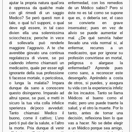
ajutar la propria natura qual’ora
enfermedad, con los remedios
è oppressa da qualche male
de un Médico sabio? Pero si
con gli rimedi di un saggio
éste no es tal como se supone
Medico? Se però questi non è
que es, o debería ser, el caso
tale, o qual tu’l supponi, o qual
se convierte en grave
deve egli essere, in tal caso
insensatez; pues en vez de
divien ella una solennissima
alivio se puede aumentar el
sciocchezza; peroche in vece
mal. ¿De qué serviría haber
di sollevarla può renderle
llevado una vida normal si, al
maggiore l’aggravio. A te che
enfermar, recurres a un
averebbe giovato una continua
medicastro, que por ignorar su
regolatezza di vivere, se poi
profesión convirtiese en mortal,
cadendo infermo chiamasti un
peligrosa o alargase la
medicastro, quale per esser egli
enfermedad? Aprende pues
ignorante della sua professione
como sano, a reconocer este
ti facesse mortale, o pericolosa,
desengaño. Apréndelo a costa
o lunga la malatia? Impara
de otros, si puedes, y asegura
dunque da sano a conoscere
tu vida con la experiencia infeliz
questo disinganno. Imparalo ad
de los incautos. Tanto se llama
altrui spese, se puoi, e metti in
Médicos el bueno como el
sicuro la tua vita colla infelice
malo; pero uno puede traerte la
sperienza de’poco avveduti:
salud, y el otro la muerte. Por lo
Tanto chiamasi Medico il
tanto, antes de tomar una
buono, come il cattivo; L’uno
decisión, reflexiona bien lo que
però ti può dar la salute, e l’altro
vas a hacer. No se debe elegir
la morte. Pria dunque di venir
a un Médico porque sea amigo,