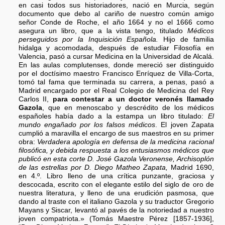
en casi todos sus historiadores, nació en Murcia, según
documento que debo al cariño de nuestro común amigo
señor Conde de Roche, el año 1664 y no el 1666 como
asegura un libro, que a la vista tengo, titulado
Médicos
perseguidos por la Inquisición Española.
Hijo de familia
hidalga y acomodada, después de estudiar Filosofía en
Valencia, pasó a cursar Medicina en la Universidad de Alcalá.
En las aulas complutenses, donde mereció ser distinguido
por el doctísimo maestro Francisco Enríquez de Villa-Corta,
tomó tal fama que terminada su carrera, a penas, pasó a
Madrid encargado por el Real Colegio de Medicina del Rey
Carlos II,
para contestar a un doctor veronés llamado
Gazola
, que en menoscabo y descrédito de los médicos
españoles había dado a la estampa un libro titulado:
El
mundo engañado por los falsos médicos
. El joven Zapata
cumplió a maravilla el encargo de sus maestros en su primer
obra:
Verdadera apología en defensa de la medicina racional
filosófica, y debida respuesta a los entusiasmos médicos que
publicó en esta corte D. José Gazola Veronense, Archisoplón
de las estrellas por D. Diego Matheo Zapata,
Madrid 1690,
en 4.º. Libro lleno de una crítica punzante, graciosa y
descocada, escrito con el elegante estilo del siglo de oro de
nuestra literatura, y lleno de una erudición pasmosa, que
dando al traste con el italiano Gazola y su traductor Gregorio
Mayans y Siscar, levantó al pavés de la notoriedad a nuestro
joven compatriota.» (Tomás Maestre Pérez [1857-1936],