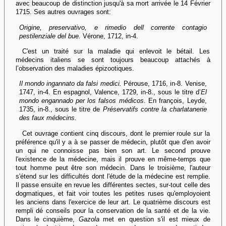
avec beaucoup de distinction jusqu'à sa mort arrivée le 14 Février
1715. Ses autres ouvrages sont:
Origine, preservativo, e rimedio dell corrente contagio
pestilenziale del bue.
Vérone, 1712, in-4.
C'est un traité sur la maladie qui enlevoit le bétail. Les
médecins italiens se sont toujours beaucoup attachés à
l’observation des maladies épizootiques.
Il mondo ingannato da falsi medici.
Pérouse, 1716, in-8. Venise,
1747, in-4. En espagnol, Valence, 1729, in-8., sous le titre d’
El
mondo engannado per los falsos médicos
. En françois, Leyde,
1735, in-8., sous le titre de
Préservatifs contre la charlatanerie
des faux médecins.
Cet ouvrage contient cinq discours, dont le premier roule sur la
préférence qu'il y a à se passer de médecin, plutôt que d'en avoir
un qui ne connoisse pas bien son art. Le second prouve
l'existence de la médecine, mais il prouve en même-temps que
tout homme peut être son médecin. Dans le troisième, l'auteur
s'étend sur les difficultés dont l'étude de la médecine est remplie.
Il passe ensuite en revue les différentes sectes, sur-tout celle des
dogmatiques, et fait voir toutes les petites ruses qu'employoient
les anciens dans l'exercice de leur art. Le quatrième discours est
rempli dé conseils pour la conservation de la santé et de la vie.
Dans le cinquième,
Gazola
met en question s'il est mieux de