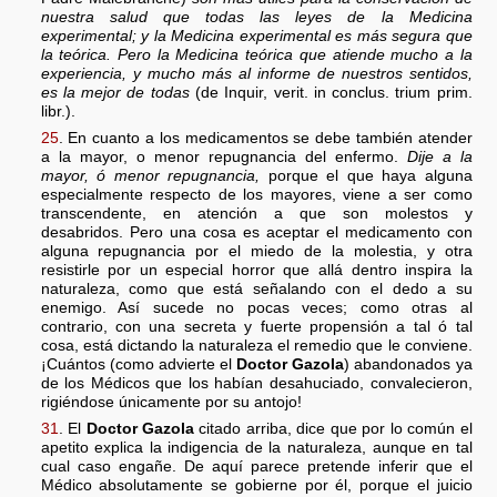
nuestra salud que todas las leyes de la Medicina
experimental; y la Medicina experimental es más segura que
la teórica. Pero la Medicina teórica que atiende mucho a la
experiencia, y mucho más al informe de nuestros sentidos,
es la mejor de todas
(de Inquir, verit. in conclus. trium prim.
libr.).
25
. En cuanto a los medicamentos se debe también atender
a la mayor, o menor repugnancia del enfermo.
Dije a la
mayor, ó menor repugnancia,
porque el que haya alguna
especialmente respecto de los mayores, viene a ser como
transcendente, en atención a que son molestos y
desabridos. Pero una cosa es aceptar el medicamento con
alguna repugnancia por el miedo de la molestia, y otra
resistirle por un especial horror que allá dentro inspira la
naturaleza, como que está señalando con el dedo a su
enemigo. Así sucede no pocas veces; como otras al
contrario, con una secreta y fuerte propensión a tal ó tal
cosa, está dictando la naturaleza el remedio que le conviene.
¡Cuántos (como advierte el
Doctor Gazola
) abandonados ya
de los Médicos que los habían desahuciado, convalecieron,
rigiéndose únicamente por su antojo!
31
. El
Doctor Gazola
citado arriba, dice que por lo común el
apetito explica la indigencia de la naturaleza, aunque en tal
cual caso engañe. De aquí parece pretende inferir que el
Médico absolutamente se gobierne por él, porque el juicio