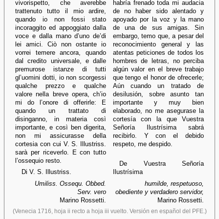
vivorispetto, che averebbe
habría frenado toda mi audacia
trattenuto tutto il mio ardire,
de no haber sido alentado y
quando io non fossi stato
apoyado por la voz y la mano
incoraggito ed appoggiato dalla
de una de sus amigas. Sin
voce e dalla mano d’uno de’di
embargo, temo que, a pesar del
lei amici. Ciò non ostante io
reconocimiento general y las
vorrei temere ancora, quando
atentas peticiones de todos los
dal credito universale, e dalle
hombres de letras, no perciba
premurose istanze di tutti
algún valor en el breve trabajo
gl’uomini dotti, io non scorgessi
que tengo el honor de ofrecerle;
qualche prezzo e qualche
Aún cuando un tratado de
valore nella breve opera, ch’io
desilusión, sobre asunto tan
mi do l’onore di offerirle: E
importante y muy bien
quando un trattato di
elaborado, no me asegurase la
disinganno, in materia così
cortesía con la que Vuestra
importante, e così ben digerita,
Señoría Ilustrísima sabrá
non mi assicurasse della
recibirlo. Y con el debido
cortesia con cui V. S. Illustriss.
respeto, me despido.
sarà per riceverlo. E con tutto
l’ossequio resto.
De Vuestra Señoría
Di V. S. Illustriss.
Ilustrísima
Umiliss. Ossequ. Obbed.
humilde, respetuoso,
Serv. vero
obediente y verdadero servidor,
Marino Rossetti.
Marino Rossetti.
(Venecia 1716, hoja ii recto a hoja iii vuelto. Versión en español del PFE.)