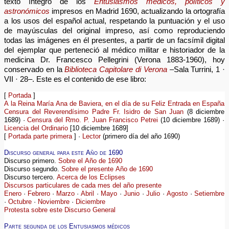
texto íntegro de los
Entusiasmos médicos, políticos y
astronómicos
impresos en Madrid 1690, actualizando la ortografía
a los usos del español actual, respetando la puntuación y el uso
de mayúsculas del original impreso, así como reproduciendo
todas las imágenes en él presentes, a partir de un facsímil digital
del ejemplar que perteneció al médico militar e historiador de la
medicina Dr. Francesco Pellegrini (Verona 1883-1960), hoy
conservado en la
Biblioteca Capitolare di Verona
–Sala Turrini, 1 ·
VII · 28–. Este es el contenido de ese libro:
[
Portada
]
A la Reina María Ana de Baviera, en el día de su Feliz Entrada en España
Censura del Reverendísimo Padre Fr. Isidro de San Juan
(8 diciembre
1689) ·
Censura del Rmo. P. Juan Francisco Petrei
(10 diciembre 1689) ·
Licencia del Ordinario
[10 diciembre 1689]
[
Portada parte primera
] ·
Lector
(primero día del año 1690)
Discurso general para este Año de 1690
Discurso primero.
Sobre el Año de 1690
Discurso segundo.
Sobre el presente Año de 1690
Discurso tercero.
Acerca de los Eclipses
Discursos particulares de cada mes del año presente
Enero
·
Febrero
·
Marzo
·
Abril
·
Mayo
·
Junio
·
Julio
·
Agosto
·
Setiembre
·
Octubre
·
Noviembre
·
Diciembre
Protesta sobre este Discurso General
Parte segunda de los Entusiasmos médicos