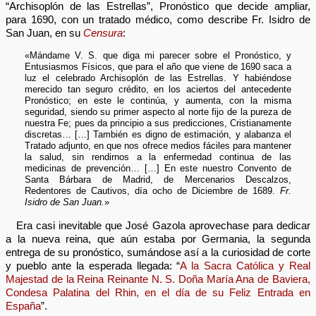
“Archisoplón de las Estrellas”, Pronóstico que decide ampliar,
para 1690, con un tratado médico, como describe Fr. Isidro de
San Juan, en su
Censura
:
«Mándame V. S. que diga mi parecer sobre el Pronóstico, y
Entusiasmos Físicos, que para el año que viene de 1690 saca a
luz el celebrado Archisoplón de las Estrellas. Y habiéndose
merecido tan seguro crédito, en los aciertos del antecedente
Pronóstico; en este le continúa, y aumenta, con la misma
seguridad, siendo su primer aspecto al norte fijo de la pureza de
nuestra Fe; pues da principio a sus predicciones, Cristianamente
discretas… […] También es digno de estimación, y alabanza el
Tratado adjunto, en que nos ofrece medios fáciles para mantener
la salud, sin rendirnos a la enfermedad continua de las
medicinas de prevención… […] En este nuestro Convento de
Santa Bárbara de Madrid, de Mercenarios Descalzos,
Redentores de Cautivos, día ocho de Diciembre de 1689.
Fr.
Isidro de San Juan.
»
Era casi inevitable que José Gazola aprovechase para dedicar
a la nueva reina, que aún estaba por Germania, la segunda
entrega de su pronóstico, sumándose así a la curiosidad de corte
y pueblo ante la esperada llegada: “
A la Sacra Católica y Real
Majestad de la Reina Reinante N. S. Doña María Ana de Baviera,
Condesa Palatina del Rhin, en el día de su Feliz Entrada en
España
”.