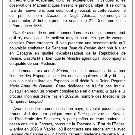
à
Verone
une Academie, dont les experiences Physiques & les
observations Mathematiques fissent le principal objet. Il se donna
tant de mouvemens pour cela, qu'il y réussit; & cette Academie
qui prit le nom d'Academie
Degli Aletofili,
commença à
s'assembler, & tint sa premiere séance le 21. Décembre de la
même année 1636.
Gazola
avide de se perfectionner dans ses connoissances, crut
qu'il n'y avoit point de meilleur moyen pour cela que de voyager
dans les Pays étrangers. Il s'en presenta une occasion telle qu'il
pouvait la souhaiter. Le Senateur
Jean de Pesaro
étoit prêt à aller
en Espagne en qualité d'Ambassadeur de la République de
Venise.
Gazola
fit si bien que le Ministre agréa qu'il l'accompagnât
en qualité de son Médecin.
Il demeura trois ans à
Madrid,
où il eut occasion de s'attirer
l’estime des Espagnols par les cures singulieres qu'il y fit. Il y
publia aussi un livre en Espagnol qu'il dédia à la Reine Regente
Marie Anne de Baviere
. Cette dédicace ne lui fut pas inutile,
puisqu'il en reçut un present considerable en diamans, & qu'elle lui
procura l'honneur d'être mis en 1692 au nombre des Médecins de
l'Empereur
Leopold
.
Avant que de retourner dans son pays, il voulut passer par la
France, & il demeura quelque tems à
Paris
pour voir les Savans
de l'Academie des Sciences, & pour profiter de leurs lumieres. Il
passa ensuite à
Gennes,
parcourut la Toscane & l'Etat de l'Eglise,
& arriva en 1696 à
Naples,
où il contracta une étroite amitié avec
Leonard de Capoue
&
Luc Porzio,
fameux Médecins de cette Ville.