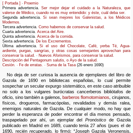
[ Portada ]
·
Proemio
Primera advertencia.
Ser mejor dejar el cuidado a la Naturaleza, que
valerse de Médico, cuando no es muy entendido: y éste, cuál deba ser
.
Segunda advertencia.
Si sean mejores los Galenistas, a los Médicos
Modernos
.
Tercera advertencia.
Como habemos de conservar la salud
.
Cuarta advertencia.
Acerca del Aire
.
Quinta advertencia.
Acerca de la comida
.
Sexta advertencia.
De los Excrementos
.
Última advertencia.
Si el uso del Chocolate, Café, yerba Té, Agua-
ardiente, purgas, sangrías, y otras cosas semejantes aprovechan para
conservar la salud
. ·
Nuevos Aforismos, para conservar la salud
.
Descripción del Pentagonum salutis, o Ayo de la salud
.
Cesión. · Fe de erratas. · Suma de la Tasa
(26 enero 1690)
No deja de ser curiosa la ausencia de ejemplares del libro de
Gazola de 1690 en bibliotecas españolas, lo cual permite
sospechar un secular expurgo sistemático, en este caso atribuible
no solo a los vulgares burócratas cancerberos bibliótafos de
oficio, sino también a galenos,
barberos flomotomianos
, cirujanos,
físicos, drogueros, farmacópolas, revalidados y demás ralea,
enemigos naturales de Gazola. De cualquier modo, no hay que
perder la esperanza de poder encontrar el día menos pensado,
traspapelado por ahí, un ejemplar del
Pronóstico
de Gazola
publicado en Madrid en 1689, cuando tenía 27 años (pues el de
1690, recién
recuperado,
lo firmó: “Joseph Gazola Veronensis,