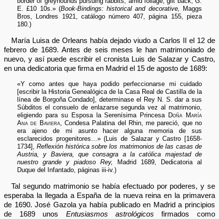
border of greyhounds pursuing rabbits, amid foliage, gilt back, G.
E. £10 10s.» (
Book-Bindings: historical and decorative,
Maggs
Bros, Londres 1921, catálogo número 407, página 155, pieza
180.)
María Luisa de Orleans había dejado viudo a Carlos II el 12 de
febrero de 1689. Antes de seis meses le han matrimoniado de
nuevo, y así puede escribir el cronista Luis de Salazar y Castro,
en una dedicatoria que firma en Madrid el 15 de agosto de 1689:
«Y como antes que haya podido perfeccionarse mi cuidado
[escribir la Historia Genealógica de la Casa Real de Castilla de la
línea de Borgoña Condado], determinase el Rey N. S. dar a sus
Súbditos el consuelo de enlazarse segunda vez al matrimonio,
eligiendo para su Esposa la Serenísima Princesa
Doña María
Ana de Baviera
, Condesa Palatina del Rhin, me pareció, que no
era ajeno de mi asunto hacer alguna memoria de sus
esclarecidos progenitores…» (Luis de Salazar y Castro [1658-
1734],
Reflexión histórica sobre los matrimonios de las casas de
Austria, y Baviera, que consagra a la católica majestad de
nuestro grande y piadoso Rey,
Madrid 1689, Dedicatoria al
Duque del Infantado, páginas iii-iv.)
Tal segundo matrimonio se había efectuado por poderes, y se
esperaba la llegada a España de la nueva reina en la primavera
de 1690. José Gazola ya había publicado en Madrid a principios
de 1689 unos
Entusiasmos astrológicos
firmados como