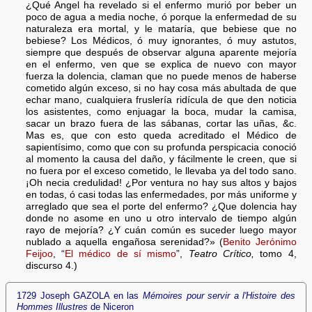
¿Qué Angel ha revelado si el enfermo murió por beber un
poco de agua a media noche, ó porque la enfermedad de su
naturaleza era mortal, y le mataría, que bebiese que no
bebiese? Los Médicos, ó muy ignorantes, ó muy astutos,
siempre que después de observar alguna aparente mejoría
en el enfermo, ven que se explica de nuevo con mayor
fuerza la dolencia, claman que no puede menos de haberse
cometido algún exceso, si no hay cosa más abultada de que
echar mano, cualquiera fruslería ridícula de que den noticia
los asistentes, como enjuagar la boca, mudar la camisa,
sacar un brazo fuera de las sábanas, cortar las uñas, &c.
Mas es, que con esto queda acreditado el Médico de
sapientísimo, como que con su profunda perspicacia conoció
al momento la causa del daño, y fácilmente le creen, que si
no fuera por el exceso cometido, le llevaba ya del todo sano.
¡Oh necia credulidad! ¿Por ventura no hay sus altos y bajos
en todas, ó casi todas las enfermedades, por más uniforme y
arreglado que sea el porte del enfermo? ¿Que dolencia hay
donde no asome en uno u otro intervalo de tiempo algún
rayo de mejoría? ¿Y cuán común es suceder luego mayor
nublado a aquella engañosa serenidad?» (
Benito Jerónimo
Feijoo
, “
El médico de sí mismo
”,
Teatro Crítico,
tomo 4,
discurso 4.)
1729 Joseph GAZOLA en las
Mémoires pour servir a l'Histoire des
Hommes Illustres
de Niceron