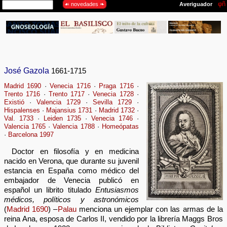
José Gazola
1661-1715
Madrid 1690
·
Venecia 1716
·
Praga 1716
·
Trento 1716
·
Trento 1717
·
Venecia 1728
·
Existió
·
Valencia 1729
·
Sevilla 1729
·
Hispalenses
·
Majansius 1731
·
Madrid 1732
·
Val. 1733
·
Leiden 1735
·
Venecia 1746
·
Valencia 1765
·
Valencia 1788
·
Homeópatas
·
Barcelona 1997
Doctor en filosofía y en medicina
nacido en Verona, que durante su juvenil
estancia en España como médico del
embajador de Venecia publicó en
español un librito titulado
Entusiasmos
médicos, políticos y astronómicos
(
Madrid 1690
) –
Palau
menciona un ejemplar con las armas de la
reina Ana, esposa de Carlos II, vendido por la librería Maggs Bros