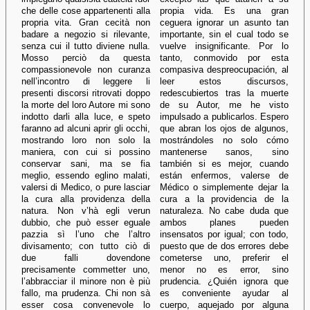
che delle cose appartenenti alla
propia vida. Es una gran
propria vita. Gran cecità non
ceguera ignorar un asunto tan
badare a negozio si rilevante,
importante, sin el cual todo se
senza cui il tutto diviene nulla.
vuelve insignificante. Por lo
Mosso perciò da questa
tanto, conmovido por esta
compassionevole non curanza
compasiva despreocupación, al
nell’incontro di leggere li
leer estos discursos,
presenti discorsi ritrovati doppo
redescubiertos tras la muerte
la morte del loro Autore mi sono
de su Autor, me he visto
indotto darli alla luce, e speto
impulsado a publicarlos. Espero
faranno ad alcuni aprir gli occhi,
que abran los ojos de algunos,
mostrando loro non solo la
mostrándoles no solo cómo
maniera, con cui si possino
mantenerse sanos, sino
conservar sani, ma se fia
también si es mejor, cuando
meglio, essendo eglino malati,
están enfermos, valerse de
valersi di Medico, o pure lasciar
Médico o simplemente dejar la
la cura alla providenza della
cura a la providencia de la
natura. Non v’hà egli verun
naturaleza. No cabe duda que
dubbio, che può esser eguale
ambos planes pueden
pazzia sì l’uno che l’altro
insensatos por igual; con todo,
divisamento; con tutto ciò di
puesto que de dos errores debe
due falli dovendone
cometerse uno, preferir el
precisamente commetter uno,
menor no es error, sino
l’abbracciar il minore non è più
prudencia. ¿Quién ignora que
fallo, ma prudenza. Chi non sà
es conveniente ayudar al
esser cosa convenevole lo
cuerpo, aquejado por alguna