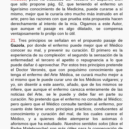
que sólo propone pág. 62, que teniendo el enfermo un
ligerísimo conocimiento de la Medicina, puede curarse a sí
mismo, mejor que le curaría otro mucho más instruido en el
arte; pero las razones con que prueba esta propuesta hacen
derechamente al intento de la mía. Oigamos a este Autor,
que aunque el pasaje es algo dilatado, se compensa
ventajosamente lo prolijo con lo útil.
21
. Tres principios se señalan en el propuesto pasaje de
Gazola
, por donde el enfermo puede mejor que el Médico
conocer su mal, y prevenir su curación. El primero es la
experiencia de su complexión: el segundo la sensación de la
enfermedad: el tercero el apetito o repugnancia a lo que
puede dañar ó aprovechar. Por estos tres principios pretende
el Doctor Veronés, que con poquísimo conocimiento que
tenga el enfermo del Arte Médica, se curará mucho mejor a
sí mismo que le puede curar uno de los Médicos vulgares; y
yo, sin disentir a este aserto, añado, que de los mismos se
infiere, que aunque el enfermo carezca enteramente de las
noticias del Arte, se le puede y debe fiar en parte su
curación. No pretendo que el enfermo no consulte al Médico;
pero quiero que el Médico consulte también al enfermo, por
cuanto éste tiene unos principios prácticos, conducentes al
conocimiento y curación del mal, de los cuales carece el
Médico, y a quienes debe atemperar los axiomas ó
aforismos que ha estudiado.
Nuestros sentidos solos
(dice el
Padre Malebranche)
son más útiles para la conservación de