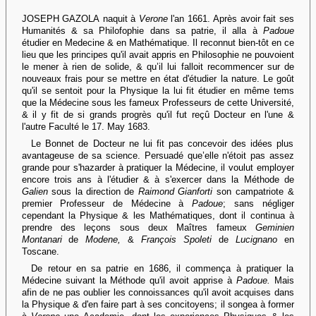
JOSEPH GAZOLA naquit à
Verone
l'an 1661. Après avoir fait ses
Humanités & sa Philofophie dans sa patrie, il alla à
Padoue
étudier en Medecine & en Mathématique. Il reconnut bien-tôt en ce
lieu que les principes qu'il avait appris en Philosophie ne pouvoient
le mener à rien de solide, & qu’il lui falloit recommencer sur de
nouveaux frais pour se mettre en état d'étudier la nature. Le goût
qu'il se sentoit pour la Physique la lui fit étudier en même tems
que la Médecine sous les fameux Professeurs de cette Université,
& il y fit de si grands progrès qu'il fut reçû Docteur en l'une &
l'autre Faculté le 17. May 1683.
Le Bonnet de Docteur ne lui fit pas concevoir des idées plus
avantageuse de sa science. Persuadé que’elle n'étoit pas assez
grande pour s'hazarder à pratiquer la Médecine, il voulut employer
encore trois ans à l'étudier & à s'exercer dans la Méthode de
Galien
sous la direction de
Raimond Gianforti
son campatriote &
premier Professeur de Médecine à
Padoue
; sans négliger
cependant la Physique & les Mathématiques, dont il continua à
prendre des leçons sous deux Maîtres fameux
Geminien
Montanari
de
Modene,
&
François Spoleti
de
Lucignano
en
Toscane.
De retour en sa patrie en 1686, il commença à pratiquer la
Médecine suivant la Méthode qu'il avoit apprise à
Padoue.
Mais
afin de ne pas oublier les connoissances qu'il avoit acquises dans
la Physique & d'en faire part à ses concitoyens; il songea à former