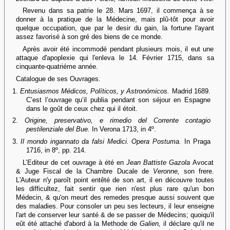
Revenu dans sa patrie le 28. Mars 1697, il commença à se
donner à la pratique de la Médecine, mais plû-tôt pour avoir
quelque occupation, que par le desir du gain, la fortune l'ayant
assez favorisé à son gré des biens de ce monde.
Après avoir été incommodé pendant plusieurs mois, il eut une
attaque d'apoplexie qui l'enleva le 14. Février 1715, dans sa
cinquante-quatriéme année.
Catalogue de ses Ouvrages.
1.
Entusiasmos Médicos, Políticos, y Astronómicos.
Madrid 1689.
C’est l’ouvrage qu’il publia pendant son séjour en Espagne
dans le goût de ceux chez qui il étoit.
2.
Origine, preservativo, e rimedio del Corrente contagio
pestilenziale del Bue.
In Verona 1713, in 4º.
3.
Il mondo ingannato da falsi Medici. Opera Postuma.
In Praga
1716, in 8º, pp. 214.
L’Editeur de cet ouvrage à été en
Jean Battiste Gazola
Avocat
& Juge Fiscal de la Chambre Ducale de
Veronne,
son frere.
L'Auteur n'y paroît point entêté de son art, il en découvre toutes
les difficultez, fait sentir que rien n'est plus rare qu'un bon
Médecin, & qu'on meurt des remedes presque aussi souvent que
des maladies. Pour consoler un peu ses lecteurs, il leur enseigne
l'art de conserver leur santé & de se passer de Médecins; quoiqu'il
eût été attaché d'abord à la Methode de
Galien,
il déclare qu'il ne