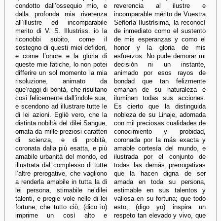
condotto dall’ossequio mio, e
reverencia al ilustre e
dalla profonda mia riverenza
incomparable mérito de Vuestra
all’illustre ed incomparabile
Señoría Ilustrísima, la reconocí
merito di V. S. Illustriss. io la
de inmediato como el sustento
riconobbi subito, come il
de mis esperanzas y como el
sostegno di questi miei defideri,
honor y la gloria de mis
e come l’onore e la gloria di
esfuerzos. No pude demorar mi
queste mie fatiche, lo non potei
decisión ni un instante,
differire un sol momento la mia
animado por esos rayos de
risoluzione, animato da
bondad que tan felizmente
que’raggi di bontà, che risultano
emanan de su naturaleza e
così felicemente dall’indole sua,
iluminan todas sus acciones.
e scendono ad illustrare tutte le
Es cierto que la distinguida
di lei azioni. Egliè vero, che la
nobleza de su Linaje, adornada
distinta nobiltà del dilei Sangue,
con mil preciosas cualidades de
ornata da mille preziosi caratteri
conocimiento y probidad,
di scienza, e di probità,
coronada por la más exacta y
coronata dalla più esatta, e più
amable cortesía del mundo, e
amabile urbanità del mondo, ed
ilustrada por el conjunto de
illustrata dal complesso di tutte
todas las demás prerrogativas
l’altre prerogative, che vagliono
que la hacen digna de ser
a renderla amabile in tutta la di
amada en toda su persona,
lei persona, stimabile ne’dilei
estimable en sus talentos y
talenti, e pregie vole nelle di lei
valiosa en su fortuna; que todo
fortune; che tutto ciò, (dico io)
esto, (digo yo) inspira un
imprime un così alto e
respeto tan elevado y vivo, que