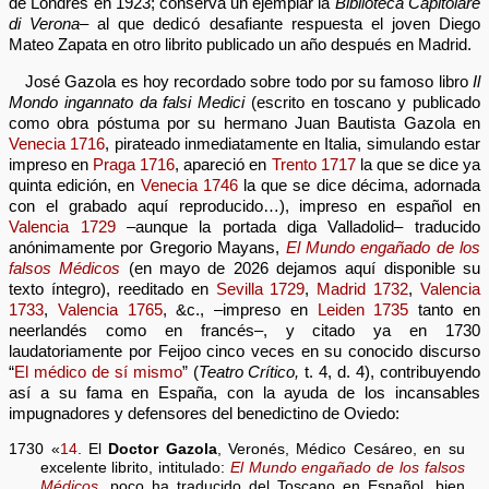
de Londres en 1923; conserva un ejemplar la
Biblioteca Capitolare
di Verona
– al que dedicó desafiante respuesta el joven Diego
Mateo Zapata en otro librito publicado un año después en Madrid.
José Gazola es hoy recordado sobre todo por su famoso libro
Il
Mondo ingannato da falsi Medici
(escrito en toscano y publicado
como obra póstuma por su hermano Juan Bautista Gazola en
Venecia 1716
, pirateado inmediatamente en Italia, simulando estar
impreso en
Praga 1716
, apareció en
Trento 1717
la que se dice ya
quinta edición, en
Venecia 1746
la que se dice décima, adornada
con el grabado aquí reproducido…), impreso en español en
Valencia 1729
–aunque la portada diga Valladolid– traducido
anónimamente por Gregorio Mayans,
El Mundo engañado de los
falsos Médicos
(en mayo de 2026 dejamos aquí disponible su
texto íntegro), reeditado en
Sevilla 1729
,
Madrid 1732
,
Valencia
1733
,
Valencia 1765
, &c., –impreso en
Leiden 1735
tanto en
neerlandés como en francés–, y citado ya en 1730
laudatoriamente por Feijoo cinco veces en su conocido discurso
“
El médico de sí mismo
” (
Teatro Crítico,
t. 4, d. 4), contribuyendo
así a su fama en España, con la ayuda de los incansables
impugnadores y defensores del benedictino de Oviedo:
1730 «
14
. El
Doctor Gazola
, Veronés, Médico Cesáreo, en su
excelente librito, intitulado:
El Mundo engañado de los falsos
Médicos
, poco ha traducido del Toscano en Español, bien