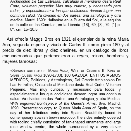
Archisoplon De Las Estrellas, calculado al meridiano desta Real
Corte, volumen pequeño: Mas muy curioso, y necessario para
todos, y especialmente a los que codiciosos desean lograr una
continua salud. Va dividido en dos partes; una astrologica, y otra
medica.
Matriti 1690: Hallaráse en la Puerta del Sol, a la esquina
de la calle de las Carretas, en la Libreria. [18], 69, [3], 79, [1] p.
8º: cm. 15×10,5.
Así ofrecía Maggs Bros en 1921 el ejemplar de la reina María
Ana, segunda esposa y viuda de Carlos II, como pieza 180 y al
precio de diez libras y diez chelines, en un catálogo de libros
encuadernados que pertenecieron a reyes, reinas, hombres y
mujeres famosas:
«
Spanish collectors. Maria Anna, Wife of Charles II, King of
Spain (Queen from 1690-1700).
180 GAZOLA. ENTHUSIASMOS
MEDICOS, Politicos, y Astrologicos, Del Grande Archisoplon De
Las Estrellas, Calculado al Meridiano desta Real Corte, Volumen
Pequeño, Mas muy curioso, y necessario para todos, y
especialmente a los que codiciosos desean lograr una continua
salud. Va dividido en dos Partes; una Astrologica, y otra Medica.
With engraved frontispiece of the Queen's Arms.
8vo. Madrid,
1690. Presentation copy to Queen Maria Anna of Spain, on the
day of her felicitous entry into Spain. Beautifully bound in
contemporary spanish brown morocco, the sides entirely covered
with tooling chiefly consisting of fan-shaped ornaments and large
rose window centre, the whole surrounded by a very clever