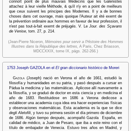
connoît point de plus mauvais Médecins que les Galenistes
attachez à leur vieille Méthode, & qu'il n'y en a point de meilleurs
que ceux suivent les principes des Modernes. Il y a de bonnes
choses dans cet ouvrage, mais quoique l'Auteur ait été exemt de
la prévention ordinaire aux hommes en faveur de leur profession, il
n'est pas tout-à-fait exemt de préjugés. V. Le
Jour. des Sçavans
de Venise,
tom. 27, p. 214.
(Jean-Pierre Niceron,
Mémoires pour servir a l'Histoire des Hommes
Illustres dans la République des lettres,
A Paris, Chez Briasson,
MDCCXXIX, tome IX, págs. 262-266.)
1753 Joseph GAZOLA en el
El gran diccionario histórico
de Moreri
Gazola
(Joseph) nació en Verona el año de 1661, estudió la
filosofía y humanidades en su patria, y pasó después a cursar en
Pádua la medicina y las matemáticas. Aplicose allí nuevamente a
la filosofía, y se graduó de doctor en esta ciencia y en medicina el
año de 1683. Restituidose en 1686 a Verona dedicose a
establecer una academia cuya idea era hacer experiencias físicas
y observaciones matemáticas. Esta academia es la que se dice
degli Aletofili
, y tuvo su primera sesión el día primero de diciembre
de 1686. Algún tiempo después, acompañó Gazola España, en
calidad de médico, a Juan de Pesaro, que iba a este reino con el
título de embajador de Venecia. Estuvo tres años en Madrid, y