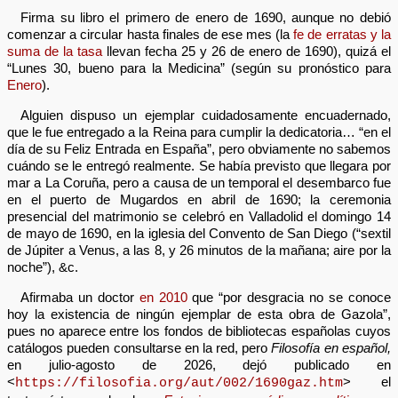
Firma su libro el primero de enero de 1690, aunque no debió
comenzar a circular hasta finales de ese mes (la
fe de erratas y la
suma de la tasa
llevan fecha 25 y 26 de enero de 1690), quizá el
“Lunes 30, bueno para la Medicina” (según su pronóstico para
Enero
).
Alguien dispuso un ejemplar cuidadosamente encuadernado,
que le fue entregado a la Reina para cumplir la dedicatoria… “en el
día de su Feliz Entrada en España”, pero obviamente no sabemos
cuándo se le entregó realmente. Se había previsto que llegara por
mar a La Coruña, pero a causa de un temporal el desembarco fue
en el puerto de Mugardos en abril de 1690; la ceremonia
presencial del matrimonio se celebró en Valladolid el domingo 14
de mayo de 1690, en la iglesia del Convento de San Diego (“sextil
de Júpiter a Venus, a las 8, y 26 minutos de la mañana; aire por la
noche”), &c.
Afirmaba un doctor
en 2010
que “por desgracia no se conoce
hoy la existencia de ningún ejemplar de esta obra de Gazola”,
pues no aparece entre los fondos de bibliotecas españolas cuyos
catálogos pueden consultarse en la red, pero
Filosofía en español,
en julio-agosto de 2026, dejó publicado en
<
> el
https://filosofia.org/aut/002/1690gaz.htm