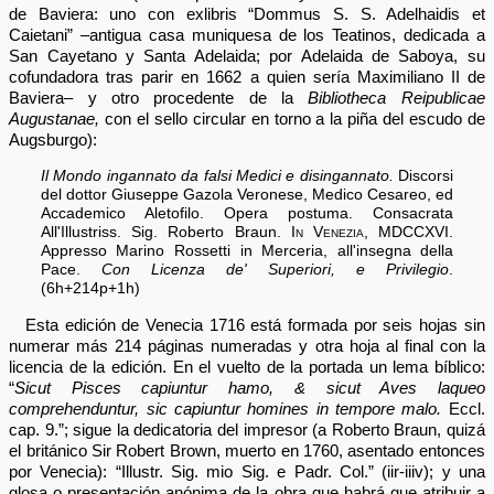
de Baviera: uno con exlibris “Dommus S. S. Adelhaidis et
Caietani” –antigua casa muniquesa de los Teatinos, dedicada a
San Cayetano y Santa Adelaida; por Adelaida de Saboya, su
cofundadora tras parir en 1662 a quien sería Maximiliano II de
Baviera– y otro procedente de la
Bibliotheca Reipublicae
Augustanae,
con el sello circular en torno a la piña del escudo de
Augsburgo):
Il Mondo ingannato da falsi Medici e disingannato.
Discorsi
del dottor Giuseppe Gazola Veronese, Medico Cesareo, ed
Accademico Aletofilo. Opera postuma. Consacrata
All'Illustriss. Sig. Roberto Braun.
In Venezia, MDCCXVI.
Appresso Marino Rossetti in Merceria, all'insegna della
Pace.
Con Licenza de' Superiori, e Privilegio
.
(6h+214p+1h)
Esta edición de Venecia 1716 está formada por seis hojas sin
numerar más 214 páginas numeradas y otra hoja al final con la
licencia de la edición. En el vuelto de la portada un lema bíblico:
“
Sicut Pisces capiuntur hamo, & sicut Aves laqueo
comprehenduntur, sic capiuntur homines in tempore malo.
Eccl.
cap. 9.”; sigue la dedicatoria del impresor (a Roberto Braun, quizá
el británico Sir Robert Brown, muerto en 1760, asentado entonces
por Venecia): “Illustr. Sig. mio Sig. e Padr. Col.” (iir-iiiv); y una
glosa o presentación anónima de la obra que habrá que atribuir a