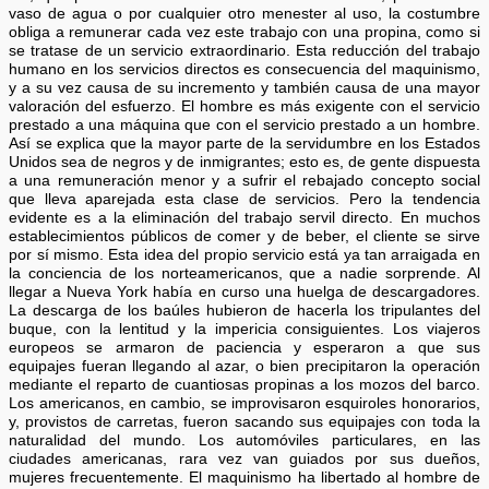
vaso de agua o por cualquier otro menester al uso, la costumbre
obliga a remunerar cada vez este trabajo con una propina, como si
se tratase de un servicio extraordinario. Esta reducción del trabajo
humano en los servicios directos es consecuencia del maquinismo,
y a su vez causa de su incremento y también causa de una mayor
valoración del esfuerzo. El hombre es más exigente con el servicio
prestado a una máquina que con el servicio prestado a un hombre.
Así se explica que la mayor parte de la servidumbre en los Estados
Unidos sea de negros y de inmigrantes; esto es, de gente dispuesta
a una remuneración menor y a sufrir el rebajado concepto social
que lleva aparejada esta clase de servicios. Pero la tendencia
evidente es a la eliminación del trabajo servil directo. En muchos
establecimientos públicos de comer y de beber, el cliente se sirve
por sí mismo. Esta idea del propio servicio está ya tan arraigada en
la conciencia de los norteamericanos, que a nadie sorprende. Al
llegar a Nueva York había en curso una huelga de descargadores.
La descarga de los baúles hubieron de hacerla los tripulantes del
buque, con la lentitud y la impericia consiguientes. Los viajeros
europeos se armaron de paciencia y esperaron a que sus
equipajes fueran llegando al azar, o bien precipitaron la operación
mediante el reparto de cuantiosas propinas a los mozos del barco.
Los americanos, en cambio, se improvisaron esquiroles honorarios,
y, provistos de carretas, fueron sacando sus equipajes con toda la
naturalidad del mundo. Los automóviles particulares, en las
ciudades americanas, rara vez van guiados por sus dueños,
mujeres frecuentemente. El maquinismo ha libertado al hombre de