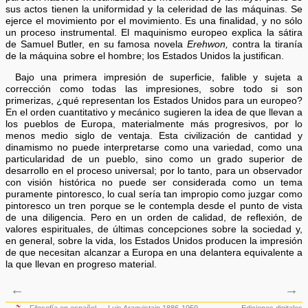
sus actos tienen la uniformidad y la celeridad de las máquinas. Se
ejerce el movimiento por el movimiento. Es una finalidad, y no sólo
un proceso instrumental. El maquinismo europeo explica la sátira
de Samuel Butler, en su famosa novela
Erehwon,
contra la tiranía
de la máquina sobre el hombre; los Estados Unidos la justifican.
Bajo una primera impresión de superficie, falible y sujeta a
corrección como todas las impresiones, sobre todo si son
primerizas, ¿qué representan los Estados Unidos para un europeo?
En el orden cuantitativo y mecánico sugieren la idea de que llevan a
los pueblos de Europa, materialmente más progresivos, por lo
menos medio siglo de ventaja. Esta civilización de cantidad y
dinamismo no puede interpretarse como una variedad, como una
particularidad de un pueblo, sino como un grado superior de
desarrollo en el proceso universal; por lo tanto, para un observador
con visión histórica no puede ser considerada como un tema
puramente pintoresco, lo cual sería tan impropio como juzgar como
pintoresco un tren porque se le contempla desde el punto de vista
de una diligencia. Pero en un orden de calidad, de reflexión, de
valores espirituales, de últimas concepciones sobre la sociedad y,
en general, sobre la vida, los Estados Unidos producen la impresión
de que necesitan alcanzar a Europa en una delantera equivalente a
la que llevan en progreso material.
←
→
Filosofía en español
Luis Araquistain 1886-1959
Ediciones digitales