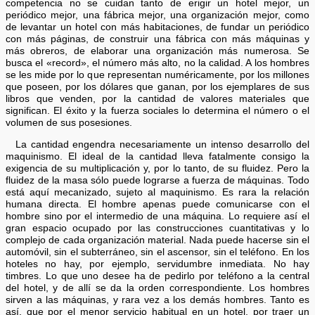
competencia no se cuidan tanto de erigir un hotel mejor, un
periódico mejor, una fábrica mejor, una organización mejor, como
de levantar un hotel con más habitaciones, de fundar un periódico
con más páginas, de construir una fábrica con más máquinas y
más obreros, de elaborar una organización más numerosa. Se
busca el «record», el número más alto, no la calidad. A los hombres
se les mide por lo que representan numéricamente, por los millones
que poseen, por los dólares que ganan, por los ejemplares de sus
libros que venden, por la cantidad de valores materiales que
significan. El éxito y la fuerza sociales lo determina el número o el
volumen de sus posesiones.
La cantidad engendra necesariamente un intenso desarrollo del
maquinismo. El ideal de la cantidad lleva fatalmente consigo la
exigencia de su multiplicación y, por lo tanto, de su fluidez. Pero la
fluidez de la masa sólo puede lograrse a fuerza de máquinas. Todo
está aquí mecanizado, sujeto al maquinismo. Es rara la relación
humana directa. El hombre apenas puede comunicarse con el
hombre sino por el intermedio de una máquina. Lo requiere así el
gran espacio ocupado por las construcciones cuantitativas y lo
complejo de cada organización material. Nada puede hacerse sin el
automóvil, sin el subterráneo, sin el ascensor, sin el teléfono. En los
hoteles no hay, por ejemplo, servidumbre inmediata. No hay
timbres. Lo que uno desee ha de pedirlo por teléfono a la central
del hotel, y de allí se da la orden correspondiente. Los hombres
sirven a las máquinas, y rara vez a los demás hombres. Tanto es
así, que por el menor servicio habitual en un hotel, por traer un