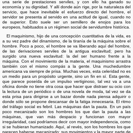
una serie de prestaciones serviles, y con ello ha ganado su
economía y su dignidad. Y allí donde aún rige, por la naturaleza del
servicio, que hace inevitable el esfuerzo directo del hombre, el
servidor se presenta al servido en una actitud de igual, cuando no
de superior. Esto suele ser un semillero de enojos para los
europeos, habituados a un régimen social de servidumbre histórica.
El maquinismo, hijo de una concepción cuantitativa de la vida, es
a su vez padre del dinamismo, de la tiranía de la máquina sobre el
hombre. Poco a poco, el hombre se va liberando aquí del hombre,
de las derivaciones serviles de la antigua esclavitud; pero ha
surgido una nueva esclavitud: la del ser humano frente a la
máquina. Con el movimiento de la materia, el maquinismo arrastra
también con el mismo compás a la gente. Una muchedumbre
americana va siempre de prisa. Muchas veces, esta celeridad no es
un medio para un propósito urgente, sino un fin en sí. Esta gente,
que parece poseída de un impulso vertiginoso, tal vez va a una
oficina donde no tiene otra cosa que hacer que distraer su ocio con
la lectura de un periódico o de una novela de moda, tal vez se da
esta prisa para dirigirse a un bazar donde nada piensa adquirir o
donde sólo se propone descansar de la fatiga innecesaria. El ritmo
del tráfago social es febril. Las máquinas dan la pauta. En un país
poco mecanizado son los hombres los que dan la pauta a las
máquinas, que van más despacio y funcionan con mayor
irregularidad, casi podríamos decir con mayor independencia, como
si se hubieran humanizado. Aquí, al revés, son los hombres los que
parecen haberse mecanizado: sus movimientos y la mayor parte de