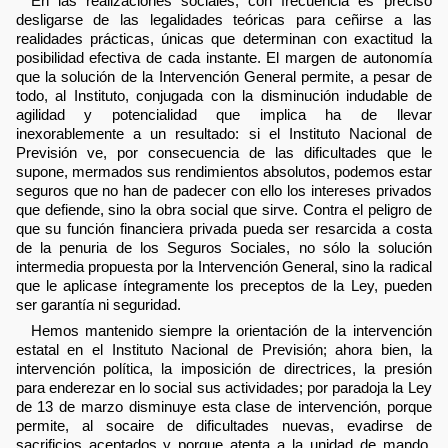
En las realizaciones sociales, con frecuencia es preciso
desligarse de las legalidades teóricas para ceñirse a las
realidades prácticas, únicas que determinan con exactitud la
posibilidad efectiva de cada instante. El margen de autonomía
que la solución de la Intervención General permite, a pesar de
todo, al Instituto, conjugada con la disminución indudable de
agilidad y potencialidad que implica ha de llevar
inexorablemente a un resultado: si el Instituto Nacional de
Previsión ve, por consecuencia de las dificultades que le
supone, mermados sus rendimientos absolutos, podemos estar
seguros que no han de padecer con ello los intereses privados
que defiende, sino la obra social que sirve. Contra el peligro de
que su función financiera privada pueda ser resarcida a costa
de la penuria de los Seguros Sociales, no sólo la solución
intermedia propuesta por la Intervención General, sino la radical
que le aplicase íntegramente los preceptos de la Ley, pueden
ser garantía ni seguridad.
Hemos mantenido siempre la orientación de la intervención
estatal en el Instituto Nacional de Previsión; ahora bien, la
intervención política, la imposición de directrices, la presión
para enderezar en lo social sus actividades; por paradoja la Ley
de 13 de marzo disminuye esta clase de intervención, porque
permite, al socaire de dificultades nuevas, evadirse de
sacrificios aceptados y porque atenta a la unidad de mando,