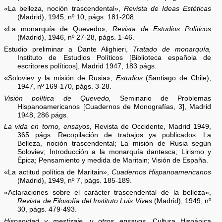
«La belleza, noción trascendental»,
Revista de Ideas Estéticas
(Madrid), 1945, nº 10, págs. 181-208.
«La monarquía de Quevedo»,
Revista de Estudios Políticos
(Madrid), 1946, nº 27-28, págs. 1-46.
Estudio preliminar a Dante Alighieri,
Tratado de monarquía,
Instituto de Estudios Políticos [Biblioteca española de
escritores políticos], Madrid 1947, 183 págs.
«Soloviev y la misión de Rusia»,
Estudios
(Santiago de Chile),
1947, nº 169-170, págs. 3-28.
Visión política de Quevedo,
Seminario de Problemas
Hispanoamericanos [Cuadernos de Monografías, 3], Madrid
1948, 286 págs.
La vida en torno, ensayos,
Revista de Occidente, Madrid 1949,
365 págs. Recopilación de trabajos ya publicados: La
Belleza, noción trascendental; La misión de Rusia según
Soloviev; Introducción a la monarquía dantesca; Lirismo y
Épica; Pensamiento y medida de Maritain; Visión de España.
«La actitud política de Maritain»,
Cuadernos Hispanoamericanos
(Madrid), 1949, nº 7, págs. 185-189.
«Aclaraciones sobre el carácter trascendental de la belleza»,
Revista de Filosofía del Instituto Luis Vives
(Madrid), 1949, nº
30, págs. 479-493.
Hispanidad y mestizaje, y otros ensayos,
Cultura Hispánica