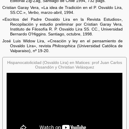
Editorial Zig-Zag, Santiago de Chile 1994, 732 págs.
Cristian Garay Vera, «La idea de Tradición en el P. Osvaldo Lira,
SS.CC.»,
Verbo,
marzo-abril, 1994.
«Escritos del Padre Osvaldo Lira en la Revista Estudios»,
Recopilación y estudio preliminar por Cristian Garay Vera,
Instituto de Filosofía R. P. Osvaldo Lira SS. CC., Universidad
Bernardo O'Higgins. Santiago, octubre, 1998.
José Luis Widow Lira, «Creación y ley en el pensamiento de
Osvaldo Lira», revista
Philosophica
(Universidad Católica de
Valparaiso), nº 19-20.
Hispanocatolicidad (Osvaldo Lira) en Matices: prof Juan Carlos
Ossandón y Christian Velásquez