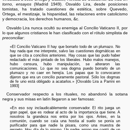
torno, ensayos
(Madrid 1949). Osvaldo Lira, desde posiciones
tomistas, ha tratado cuestiones de estética, sobre Quevedo,
Ortega, el mestizaje, la hispanidad, las relaciones entre catolicismo
y democracia, los derechos humanos, &c.
Osvaldo Lira nunca ocultó su enemiga al Concilio Vaticano II, por
lo que algunos cristianos le han clasificado con el rótulo simplista de
preconciliar
:
«El Concilio Vaticano II hay que borrarlo todo de un plumazo. No
hay nada que me interprete, salvo las cuestiones dogmáticas en
que se cita a concilios anteriores. Hay cosas que las pudo haber
redactado el más pintado de los liberales. Hubo malos manejos,
hubo censura, hubo manipulación, se alteraron las
comunicaciones. Lo que no sea dogma puedo borrarlo de un
plumazo y no caer en herejía. Los papas que lo convocaron
dijeron que era un concilio puramente pastoral. Sólo los dogmas
de fe uno está obligado a acatarlos.» [Osvaldo Lira a Parrini en
1993]
Conservador respecto a los rituales, no abandonó la sotana
negra y sus misas en latín llegaron a ser famosas:
«En eso soy inclaudicablemente conservador. El rito juega un
gran papel, que es rodear al acto de la importancia que tiene. A
nosotros la grandeza nos entra por los ojos. Antes, en la
comunión, cuando se caía una hostia al suelo se ponía un
purificador para que nadie la pisara, como una muestra de
respeto. Hoy día da lo mismo. Un padre amigo me contó de un