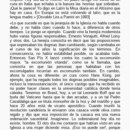
cura en Italia que echaba a la basura las hostias que sobraban.
¡Qué le parece! Yo digo en Latín la Misa diaria en el Altísimo que
hay en casa. En Europa se está volviendo al latín, que es la
lengua madre.» [Osvaldo Lira a Parrini en 1993]
«Lo que sucede es que la jerarquía de la Iglesia no habla cuando
debe, y no habla claro cuando lo hace, a diferencia de otros
tiempos. Le pongo un ejemplo. Cuando vino la herejía modernista
hubo varias figuras responsables, Ernesto Vonajutti, Alfred Loisy
y otros dos. La herejía consistía en decir que las proposiciones
que expresaban los dogmas iban cambiando, según cambiaba en
el curso de los años la significación de los términos. En
consecuencia, no había estabilidad posible, se acababa todo.
Entonces San Pío X lanzó contra los cuatro la excomunión
mayor, "la excomunión vitanda", como se le llamaba, que
consistía en que las personas que hablaban con los
excomulgados incurrían en excomunión también. En cambio,
ahora la cosa es diferente: un cura como Hans Küng, por
ejemplo, que ha negado todos los dogmas posibles imaginables,
incluso la transustanciación, el único castigo que ha recibido es
no poder hacer clases en la universidad católica donde tenía
cátedra. Tenemos en Brasil, hoy, a un tal Leonardo Boff que se
burla del Vaticano hasta que le dan arcadas, y a un tal Pedro
Casaldaliga que se titula monseñor de la hoz y del martillo y que
hace 20 años está de vicario apostólico. Cuando triunfó la
revolución sandinista le enviaron una casaca verde oliva como
regalo y dijo que esa imposición de la casaca era una nueva
ordenación sacerdotal. Imagínese. Lo sobrenatural hoy día no
existe, hombre. El otro día me contaron que habían visto en una
Iglesia a una mujer diciendo misa. ¡Eso no puede ser!, porque