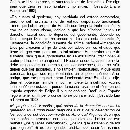
Cristo se hizo hombre y el sacerdocio es de Jesucristo. Por algo
será que Dios se hizo hombre y no mujer.» [Osvaldo Lira a
Parrini en 1993]
«En cuanto al gobierno, soy partidario del estado corporativo,
pero no del fascista, sino del estado corporativo tradicional.
Tiene que haber un jefe de Estado que tenga la triple función, y
eso no es absolutismo, debido a que los súbditos tienen un
derecho natural que no depende del gobernante, depende de
Dios, porque Dios los ha creado y Dios los está creando. Y,
justamente, la condición humana de animal racional –imagen de
Dios por creación e hijo de Dios por adopción– es el dique que
tiene el gobierno para no extralimitarse. En cambio en este
sistema, para que el gobernante no se extralimite, fraccionan el
poder público corno un queso. El Pueblo, desde la visión tomista,
debe organizarse en gremios, en corporaciones, que no sólo
tienen que ser laborales, sino también intelectuales, y que esas
personas tengan sus representantes en el poder, público. A un
amigo, que me preguntó cómo funcionaría este Estado, le dije:
deja el potencial simple y pon el pretérito indefinido –cómo
"funcionó" ese estado–, porque funcionó: ese fue el régimen del
imperio español de Felipe II y funcionó tan "mal" que España
llegó a tener un imperio donde no se ponía el sol.» [Osvaldo Lira
a Parrini en 1993]
«
A propósito de España ¿qué opina de la discusión que se ha
generado en la comunidad mapuche a raíz de la celebración de
los 500 años del descubrimiento de América?
Algunos dicen que
los españoles arrasaron con todo, pero los que hablan de esa
manera ¿de quiénes descienden?, ¿de los que estaban o de los
que llegaron? Si es lo segundo, tendrían que decir "arrasamos