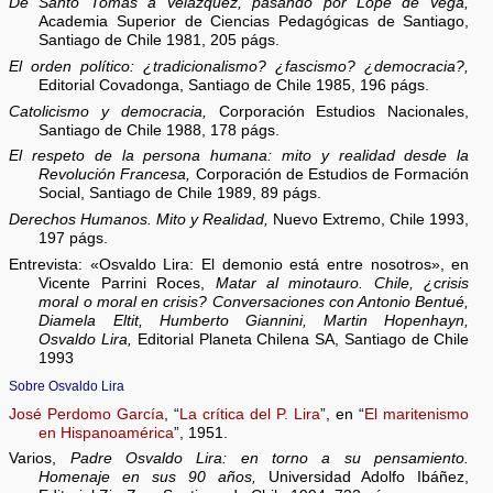
De Santo Tomás a Velázquez, pasando por Lope de Vega,
Academia Superior de Ciencias Pedagógicas de Santiago,
Santiago de Chile 1981, 205 págs.
El orden político: ¿tradicionalismo? ¿fascismo? ¿democracia?,
Editorial Covadonga, Santiago de Chile 1985, 196 págs.
Catolicismo y democracia,
Corporación Estudios Nacionales,
Santiago de Chile 1988, 178 págs.
El respeto de la persona humana: mito y realidad desde la
Revolución Francesa,
Corporación de Estudios de Formación
Social, Santiago de Chile 1989, 89 págs.
Derechos Humanos. Mito y Realidad,
Nuevo Extremo, Chile 1993,
197 págs.
Entrevista: «Osvaldo Lira: El demonio está entre nosotros», en
Vicente Parrini Roces,
Matar al minotauro. Chile, ¿crisis
moral o moral en crisis? Conversaciones con Antonio Bentué,
Diamela Eltit, Humberto Giannini, Martin Hopenhayn,
Osvaldo Lira,
Editorial Planeta Chilena SA, Santiago de Chile
1993
Sobre Osvaldo Lira
José Perdomo García
, “
La crítica del P. Lira
”, en “
El maritenismo
en Hispanoamérica
”, 1951.
Varios,
Padre Osvaldo Lira: en torno a su pensamiento.
Homenaje en sus 90 años,
Universidad Adolfo Ibáñez,