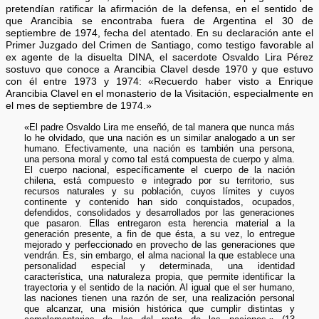
pretendían ratificar la afirmación de la defensa, en el sentido de
que Arancibia se encontraba fuera de Argentina el 30 de
septiembre de 1974, fecha del atentado. En su declaración ante el
Primer Juzgado del Crimen de Santiago, como testigo favorable al
ex agente de la disuelta DINA, el sacerdote Osvaldo Lira Pérez
sostuvo que conoce a Arancibia Clavel desde 1970 y que estuvo
con él entre 1973 y 1974: «Recuerdo haber visto a Enrique
Arancibia Clavel en el monasterio de la Visitación, especialmente en
el mes de septiembre de 1974.»
«El padre Osvaldo Lira me enseñó, de tal manera que nunca más
lo he olvidado, que una nación es un similar analogado a un ser
humano. Efectivamente, una nación es también una persona,
una persona moral y como tal está compuesta de cuerpo y alma.
El cuerpo nacional, específicamente el cuerpo de la nación
chilena, está compuesto e integrado por su territorio, sus
recursos naturales y su población, cuyos límites y cuyos
continente y contenido han sido conquistados, ocupados,
defendidos, consolidados y desarrollados por las generaciones
que pasaron. Ellas entregaron esta herencia material a la
generación presente, a fin de que ésta, a su vez, lo entregue
mejorado y perfeccionado en provecho de las generaciones que
vendrán. Es, sin embargo, el alma nacional la que establece una
personalidad especial y determinada, una identidad
característica, una naturaleza propia, que permite identificar la
trayectoria y el sentido de la nación. Al igual que el ser humano,
las naciones tienen una razón de ser, una realización personal
que alcanzar, una misión histórica que cumplir distintas y