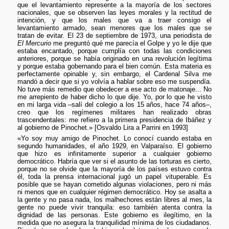
que el levantamiento represente a la mayoría de los sectores
nacionales, que se observen las leyes morales y la rectitud de
intención, y que los males que va a traer consigo el
levantamiento armado, sean menores que los males que se
tratan de evitar. El 23 de septiembre de 1973, una periodista de
El Mercurio
me preguntó qué me parecía el Golpe y yo le dije que
estaba encantado, porque cumplía con todas las condiciones
anteriores, porque se había originado en una revolución legítima
y porque estaba gobernando para el bien común. Esta materia es
perfectamente opinable y, sin embargo, el Cardenal Silva me
mandó a decir que si yo volvía a hablar sobre eso me suspendía.
No tuve más remedio que obedecer a ese acto de matonaje... No
me arrepiento de haber dicho lo que dije. Yo, por lo que he visto
en mi larga vida –salí del colegio a los 15 años, hace 74 años–,
creo que los regímenes militares han realizado obras
trascendentales: me refiero a la primera presidencia de Ibáñez y
al gobierno de Pinochet.» [Osvaldo Lira a Parrini en 1993]
«Yo soy muy amigo de Pinochet. Lo conocí cuando estaba en
segundo humanidades, el año 1929, en Valparaíso. El gobierno
que hizo es infinitamente superior a cualquier gobierno
democrático. Habría que ver si el asunto de las torturas es cierto,
porque no se olvide que la mayoría de los países estuvo contra
él, toda la prensa internacional jugó un papel vituperable. Es
posible que se hayan cometido algunas violaciones, pero ni más
ni menos que en cualquier régimen democrático. Hoy se asalta a
la gente y no pasa nada, los malhechores están libres al mes, la
gente no puede vivir tranquila: eso también atenta contra la
dignidad de las personas. Este gobierno es ilegítimo, en la
medida que no asegura la tranquilidad mínima de los ciudadanos.