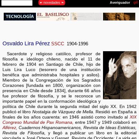
Osvaldo Lira Pérez
SSCC
1904-1996
Sacerdote y religioso católico, profesor de
filosofía e ideólogo chileno, nacido el 11 de
febrero de 1904 en Santiago de Chile, hijo de
Luis Lira Luco (tesorero de una institución
benéfica que administraba hospitales y asilos).
Miembro de la Congregación de los Sagrados
Corazones [fundada en 1800, organización con
presencia en Chile desde 1834], durante 66 años
fue profesor de filosofía, y se le reconoce un
importante papel en la conformación ideológica y
política de Chile durante la segunda mitad del siglo XX. En 1942
publicó el libro
Nostalgia de Vázquez de Mella.
Residió en España a
finales de los años cuarenta: en 1946 asistió como invitado al
XIX
Congreso Mundial de Pax Romana,
entre 1947 y 1949 colaboró en
Alférez,
Cuadernos Hispanoamericanos, Revista de Ideas Estéticas,
Revista de Filosofía,
y llegó a publicar un libro en la editorial
vinculada a José Ortega y Gasset, Revista de Occidente:
La vida en