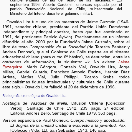
complementarias de las del resto de las naciones.» (13
septiembre 1996, Alberto Cardemil, entonces diputado por el
partido Renovación Nacional de Chile, subsecretario del
Ministerio del Interior durante el gobierno militar).
Osvaldo Lira fue uno de los maestros de Jaime Guzmán (1946-
1991, senador chileno, presidente del Partido Unión Demócrata
Independiente y principal opositor, hasta que fue asesinado en
1991, del presidente Patricio Aylwin). Precisamente en un informe
difundido el año 2000 por la Fundación Jaime Guzmán, sobre el
libro de texto
Comprensión de la Sociedad
(de Teresita Benítez y
Andrea Donoso), que el Gobierno de Chile reparte en el sistema
educacional chileno (para curso 6º básico), se denuncian, entre las
omisiones de información,
la siguiente: «k. No existen
Jaime
Eyzaguirre,
Mario Góngora, Gonzalo Vial, Osvaldo Lira, Jorge
Millas, Gabriel Guarda, Francisco Antonio Encina, Hernán Díaz
Arrieta, Matías Vial, Julio Philippi, Ricardo Krebs, todos
principalísimas figuras intelectuales y culturales de Chile durante
este siglo.» Osvaldo Lira falleció el 20 de diciembre de 1996.
Bibliografía cronológica de Osvaldo Lira
Nostalgia de Vázquez de Mella,
Difusión Chilena [Colección
Verbo], Santiago de Chile 1942, 239 págs. 2ª edición,
Editorial Andrés Bello, Santiago de Chile 1979, 363 págs.
Versión española de Paul Glorieux,
Cuerpo místico y apostolado:
El dogma de la unidad cristiana expuesto a la juventud,
Pax
[Colección Vida, 11], San Sebastián 1943, 146 pág.