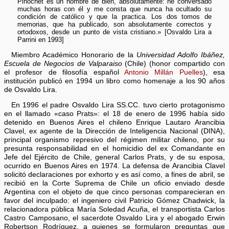
Pinochet es un hombre de bien, absolutamente: he conversado
muchas horas con él y me consta que nunca ha ocultado su
condición de católico y que la practica. Los dos tomos de
memorias, que ha publicado, son absolutamente correctos y
ortodoxos, desde un punto de vista cristiano.» [Osvaldo Lira a
Parrini en 1993]
Miembro Académico Honorario de la
Universidad Adolfo Ibáñez,
Escuela de Negocios de Valparaiso
(Chile) (honor compartido con
el profesor de filosofía español
Antonio Millán Puelles
), esa
institución publicó en 1994 un libro como homenaje a los 90 años
de Osvaldo Lira.
En 1996 el padre Osvaldo Lira SS.CC. tuvo cierto protagonismo
en el llamado «caso Prats»: el 18 de enero de 1996 había sido
detenido en Buenos Aires el chileno Enrique Lautaro Arancibia
Clavel, ex agente de la Dirección de Inteligencia Nacional (DINA),
principal organismo represivo del régimen militar chileno, por su
presunta responsabilidad en el homicidio del ex Comandante en
Jefe del Ejército de Chile, general Carlos Prats, y de su esposa,
ocurrido en Buenos Aires en 1974. La defensa de Arancibia Clavel
solicitó declaraciones por exhorto y es así como, a fines de abril, se
recibió en la Corte Suprema de Chile un oficio enviado desde
Argentina con el objeto de que cinco personas comparecieran en
favor del inculpado: el ingeniero civil Patricio Gómez Chadwick, la
relacionadora pública María Soledad Acuña, el transportista Carlos
Castro Camposano, el sacerdote Osvaldo Lira y el abogado Erwin
Robertson Rodríguez, a quienes se formularon preguntas que