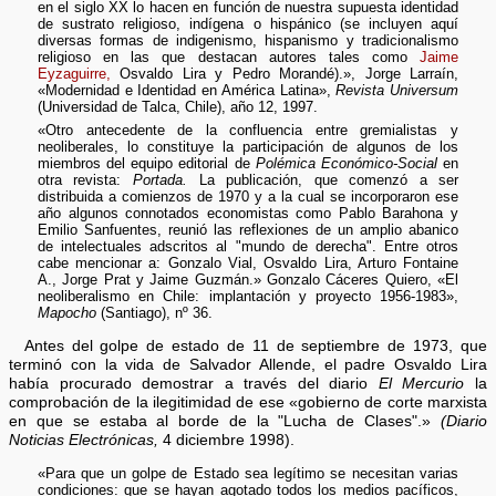
en el siglo XX lo hacen en función de nuestra supuesta identidad
de sustrato religioso, indígena o hispánico (se incluyen aquí
diversas formas de indigenismo, hispanismo y tradicionalismo
religioso en las que destacan autores tales como
Jaime
Eyzaguirre,
Osvaldo Lira y Pedro Morandé).», Jorge Larraín,
«Modernidad e Identidad en América Latina»,
Revista Universum
(Universidad de Talca, Chile), año 12, 1997.
«Otro antecedente de la confluencia entre gremialistas y
neoliberales, lo constituye la participación de algunos de los
miembros del equipo editorial de
Polémica Económico-Social
en
otra revista:
Portada.
La publicación, que comenzó a ser
distribuida a comienzos de 1970 y a la cual se incorporaron ese
año algunos connotados economistas como Pablo Barahona y
Emilio Sanfuentes, reunió las reflexiones de un amplio abanico
de intelectuales adscritos al "mundo de derecha". Entre otros
cabe mencionar a: Gonzalo Vial, Osvaldo Lira, Arturo Fontaine
A., Jorge Prat y Jaime Guzmán.» Gonzalo Cáceres Quiero, «El
neoliberalismo en Chile: implantación y proyecto 1956-1983»,
Mapocho
(Santiago), nº 36.
Antes del golpe de estado de 11 de septiembre de 1973, que
terminó con la vida de Salvador Allende, el padre Osvaldo Lira
había procurado demostrar a través del diario
El Mercurio
la
comprobación de la ilegitimidad de ese «gobierno de corte marxista
en que se estaba al borde de la "Lucha de Clases".»
(Diario
Noticias Electrónicas,
4 diciembre 1998).
«Para que un golpe de Estado sea legítimo se necesitan varias
condiciones: que se hayan agotado todos los medios pacíficos,