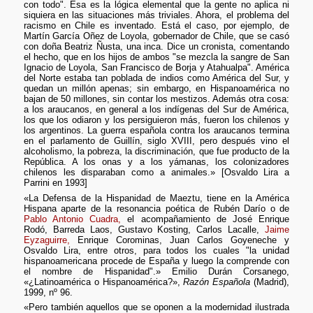
con todo". Esa es la lógica elemental que la gente no aplica ni
siquiera en las situaciones más triviales. Ahora, el problema del
racismo en Chile es inventado. Está el caso, por ejemplo, de
Martín García Oñez de Loyola, gobernador de Chile, que se casó
con doña Beatriz Ñusta, una inca. Dice un cronista, comentando
el hecho, que en los hijos de ambos "se mezcla la sangre de San
Ignacio de Loyola, San Francisco de Borja y Atahualpa". América
del Norte estaba tan poblada de indios como América del Sur, y
quedan un millón apenas; sin embargo, en Hispanoamérica no
bajan de 50 millones, sin contar los mestizos. Además otra cosa:
a los araucanos, en general a los indígenas del Sur de América,
los que los odiaron y los persiguieron más, fueron los chilenos y
los argentinos. La guerra española contra los araucanos termina
en el parlamento de Guillín, siglo XVIII, pero después vino el
alcoholismo, la pobreza, la discriminación, que fue producto de la
República. A los onas y a los yámanas, los colonizadores
chilenos les disparaban como a animales.» [Osvaldo Lira a
Parrini en 1993]
«La Defensa de la Hispanidad de Maeztu, tiene en la América
Hispana aparte de la resonancia poética de Rubén Darío o de
Pablo Antonio Cuadra,
el acompañamiento de José Enrique
Rodó, Barreda Laos, Gustavo Kosting, Carlos Lacalle,
Jaime
Eyzaguirre,
Enrique Corominas, Juan Carlos Goyeneche y
Osvaldo Lira, entre otros, para todos los cuales "la unidad
hispanoamericana procede de España y luego la comprende con
el nombre de Hispanidad".» Emilio Durán Corsanego,
«¿Latinoamérica o Hispanoamérica?»,
Razón Española
(Madrid),
1999, nº 96.
«Pero también aquellos que se oponen a la modernidad ilustrada