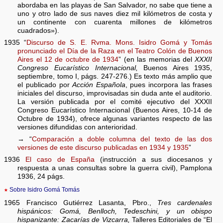
abordaba en las playas de San Salvador, no sabe que tiene a
uno y otro lado de sus naves diez mil kilómetros de costa y
un continente con cuarenta millones de kilómetros
cuadrados»).
1935 “
Discurso de S. E. Rvma. Mons. Isidro Gomá y Tomás
pronunciado el Día de la Raza en el Teatro Colón de Buenos
Aires el 12 de octubre de 1934
” (en las memorias del
XXXII
Congreso Eucarístico Internacional,
Buenos Aires 1935,
septiembre, tomo I, págs. 247-276.) Es texto más amplio que
el publicado por
Acción Española
, pues incorpora las frases
iniciales del discurso, improvisadas sin duda ante el auditorio.
La versión publicada por el comité ejecutivo del XXXII
Congreso Eucarístico Internacional (Buenos Aires, 10-14 de
Octubre de 1934), ofrece algunas variantes respecto de las
versiones difundidas con anterioridad.
→ “
Comparación a doble columna del texto de las dos
versiones de este discurso publicadas en 1934 y 1935
”
1936
El caso de España
(instrucción a sus diocesanos y
respuesta a unas consultas sobre la guerra civil), Pamplona
1936, 24 págs.
★
Sobre Isidro Gomá Tomás
1965 Francisco Gutiérrez Lasanta, Pbro.,
Tres cardenales
hispánicos: Gomá, Benlloch, Tedeschini, y un obispo
hispanizante: Zacarías de Vizcarra,
Talleres Editoriales de “El