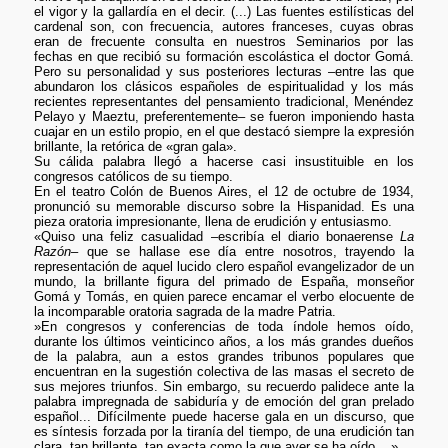
el vigor y la gallardía en el decir. (...) Las fuentes estilísticas del
cardenal son, con frecuencia, autores franceses, cuyas obras
eran de frecuente consulta en nuestros Seminarios por las
fechas en que recibió su formación escolástica el doctor Gomá.
Pero su personalidad y sus posteriores lecturas –entre las que
abundaron los clásicos españoles de espiritualidad y los más
recientes representantes del pensamiento tradicional, Menéndez
Pelayo y Maeztu, preferentemente– se fueron imponiendo hasta
cuajar en un estilo propio, en el que destacó siempre la expresión
brillante, la retórica de «gran gala».
Su cálida palabra llegó a hacerse casi insustituible en los
congresos católicos de su tiempo.
En el teatro Colón de Buenos Aires, el 12 de octubre de 1934,
pronunció su memorable discurso sobre la Hispanidad. Es una
pieza oratoria impresionante, llena de erudición y entusiasmo.
«Quiso una feliz casualidad –escribía el diario bonaerense
La
Razón
– que se hallase ese día entre nosotros, trayendo la
representación de aquel lucido clero español evangelizador de un
mundo, la brillante figura del primado de España, monseñor
Gomá y Tomás, en quien parece encamar el verbo elocuente de
la incomparable oratoria sagrada de la madre Patria.
»En congresos y conferencias de toda índole hemos oído,
durante los últimos veinticinco años, a los más grandes dueños
de la palabra, aun a estos grandes tribunos populares que
encuentran en la sugestión colectiva de las masas el secreto de
sus mejores triunfos. Sin embargo, su recuerdo palidece ante la
palabra impregnada de sabiduría y de emoción del gran prelado
español... Difícilmente puede hacerse gala en un discurso, que
es síntesis forzada por la tiranía del tiempo, de una erudición tan
clara, tan brillante, tan exacta como la que ayer se ha oído... »