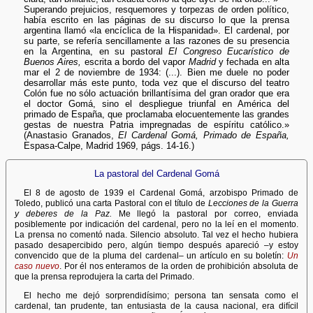
Superando prejuicios, resquemores y torpezas de orden político,
había escrito en las páginas de su discurso lo que la prensa
argentina llamó «la encíclica de la Hispanidad». El cardenal, por
su parte, se refería sencillamente a las razones de su presencia
en la Argentina, en su pastoral
El Congreso Eucarístico de
Buenos Aires,
escrita a bordo del vapor
Madrid
y fechada en alta
mar el 2 de noviembre de 1934: (...). Bien me duele no poder
desarrollar más este punto, toda vez que el discurso del teatro
Colón fue no sólo actuación brillantísima del gran orador que era
el doctor Gomá, sino el despliegue triunfal en América del
primado de España, que proclamaba elocuentemente las grandes
gestas de nuestra Patria impregnadas de espíritu católico.»
(Anastasio Granados,
El Cardenal Gomá, Primado de España,
Espasa-Calpe, Madrid 1969, págs. 14-16.)
La pastoral del Cardenal Gomá
El 8 de agosto de 1939 el Cardenal Gomá, arzobispo Primado de
Toledo, publicó una carta Pastoral con el título de
Lecciones de la Guerra
y deberes de la Paz.
Me llegó la pastoral por correo, enviada
posiblemente por indicación del cardenal, pero no la leí en el momento.
La prensa no comentó nada. Silencio absoluto. Tal vez el hecho hubiera
pasado desapercibido pero, algún tiempo después apareció –y estoy
convencido que de la pluma del cardenal– un artículo en su boletín:
Un
caso nuevo
. Por él nos enteramos de la orden de prohibición absoluta de
que la prensa reprodujera la carta del Primado.
El hecho me dejó sorprendidísimo; persona tan sensata como el
cardenal, tan prudente, tan entusiasta de la causa nacional, era difícil