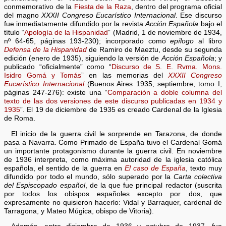
conmemorativo de la
Fiesta de la Raza
, dentro del programa oficial
del magno
XXXII Congreso Eucarístico Internacional
. Ese discurso
fue inmediatamente difundido por la revista
Acción Española
bajo el
título “
Apología de la Hispanidad
” (Madrid, 1 de noviembre de 1934,
nº 64-65, páginas 193-230); incorporado como
epílogo
al libro
Defensa de la Hispanidad
de Ramiro de Maeztu, desde su segunda
edición (enero de 1935), siguiendo la versión de
Acción Española
; y
publicado “oficialmente” como “
Discurso de S. E. Rvma. Mons.
Isidro Gomá y Tomás
” en las memorias del
XXXII Congreso
Eucarístico Internacional
(Buenos Aires 1935, septiembre, tomo I,
páginas 247-276): existe una “
Comparación a doble columna del
texto de las dos versiones de este discurso publicadas en 1934 y
1935
”. El 19 de diciembre de 1935 es creado Cardenal de la Iglesia
de Roma.
El inicio de la guerra civil le sorprende en Tarazona, de donde
pasa a Navarra. Como Primado de España tuvo el Cardenal Gomá
un importante protagonismo durante la guerra civil. En noviembre
de 1936 interpreta, como máxima autoridad de la iglesia católica
española, el sentido de la guerra en
El caso de España
, texto muy
difundido por todo el mundo, sólo superado por la
Carta colectiva
del Espiscopado español
, de la que fue principal redactor (suscrita
por todos los obispos españoles excepto por dos, que
expresamente no quisieron hacerlo: Vidal y Barraquer, cardenal de
Tarragona, y Mateo Múgica, obispo de Vitoria).