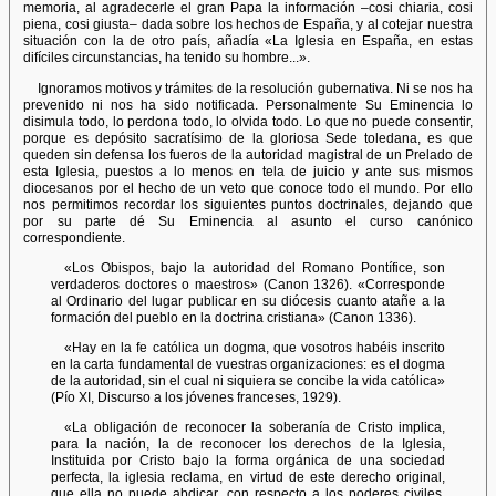
memoria, al agradecerle el gran Papa la información –cosi chiaria, cosi
piena, cosi giusta– dada sobre los hechos de España, y al cotejar nuestra
situación con la de otro país, añadía «La Iglesia en España, en estas
difíciles circunstancias, ha tenido su hombre...».
Ignoramos motivos y trámites de la resolución gubernativa. Ni se nos ha
prevenido ni nos ha sido notificada. Personalmente Su Eminencia lo
disimula todo, lo perdona todo, lo olvida todo. Lo que no puede consentir,
porque es depósito sacratísimo de la gloriosa Sede toledana, es que
queden sin defensa los fueros de la autoridad magistral de un Prelado de
esta Iglesia, puestos a lo menos en tela de juicio y ante sus mismos
diocesanos por el hecho de un veto que conoce todo el mundo. Por ello
nos permitimos recordar los siguientes puntos doctrinales, dejando que
por su parte dé Su Eminencia al asunto el curso canónico
correspondiente.
«Los Obispos, bajo la autoridad del Romano Pontífice, son
verdaderos doctores o maestros» (Canon 1326). «Corresponde
al Ordinario del lugar publicar en su diócesis cuanto atañe a la
formación del pueblo en la doctrina cristiana» (Canon 1336).
«Hay en la fe católica un dogma, que vosotros habéis inscrito
en la carta fundamental de vuestras organizaciones: es el dogma
de la autoridad, sin el cual ni siquiera se concibe la vida católica»
(Pío XI, Discurso a los jóvenes franceses, 1929).
«La obligación de reconocer la soberanía de Cristo implica,
para la nación, la de reconocer los derechos de la Iglesia,
Instituida por Cristo bajo la forma orgánica de una sociedad
perfecta, la iglesia reclama, en virtud de este derecho original,
que ella no puede abdicar, con respecto a los poderes civiles,