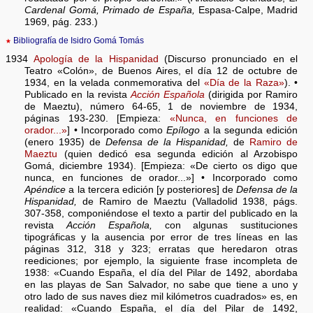
Cardenal Gomá, Primado de España,
Espasa-Calpe, Madrid
1969, pág. 233.)
★
Bibliografía de Isidro Gomá Tomás
1934
Apología de la Hispanidad
(Discurso pronunciado en el
Teatro «Colón», de Buenos Aires, el día 12 de octubre de
1934, en la velada conmemorativa del
«Día de la Raza»
). •
Publicado en la revista
Acción Española
(dirigida por Ramiro
de Maeztu), número 64-65, 1 de noviembre de 1934,
páginas 193-230. [Empieza:
«Nunca, en funciones de
orador...»
] • Incorporado como
Epílogo
a la segunda edición
(enero 1935) de
Defensa de la Hispanidad,
de
Ramiro de
Maeztu
(quien dedicó esa segunda edición al Arzobispo
Gomá, diciembre 1934). [Empieza: «De cierto os digo que
nunca, en funciones de orador...»] • Incorporado como
Apéndice
a la tercera edición [y posteriores] de
Defensa de la
Hispanidad,
de Ramiro de Maeztu (Valladolid 1938, págs.
307-358, componiéndose el texto a partir del publicado en la
revista
Acción Española,
con algunas sustituciones
tipográficas y la ausencia por error de tres líneas en las
páginas 312, 318 y 323; erratas que heredaron otras
reediciones; por ejemplo, la siguiente frase incompleta de
1938: «Cuando España, el día del Pilar de 1492, abordaba
en las playas de San Salvador, no sabe que tiene a uno y
otro lado de sus naves diez mil kilómetros cuadrados» es, en
realidad: «Cuando España, el día del Pilar de 1492,