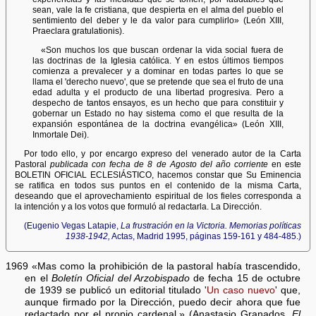
sean, vale la fe cristiana, que despierta en el alma del pueblo el
sentimiento del deber y le da valor para cumplirlo» (León XIII,
Praeclara gratulationis).
«Son muchos los que buscan ordenar la vida social fuera de
las doctrinas de la Iglesia católica. Y en estos últimos tiempos
comienza a prevalecer y a dominar en todas partes lo que se
llama el 'derecho nuevo', que se pretende que sea el fruto de una
edad adulta y el producto de una libertad progresiva. Pero a
despecho de tantos ensayos, es un hecho que para constituir y
gobernar un Estado no hay sistema como el que resulta de la
expansión espontánea de la doctrina evangélica» (León XIII,
Inmortale Dei).
Por todo ello, y por encargo expreso del venerado autor de la Carta
Pastoral
publicada con fecha de 8 de Agosto del año corriente
en este
BOLETIN OFICIAL ECLESIÁSTICO, hacemos constar que Su Eminencia
se ratifica en todos sus puntos en el contenido de la misma Carta,
deseando que el aprovechamiento espiritual de los fieles corresponda a
la intención y a los votos que formuló al redactarla. La Dirección.
(Eugenio Vegas Latapie,
La frustración en la Victoria. Memorias políticas
1938-1942,
Actas, Madrid 1995, páginas 159-161 y 484-485.)
1969 «Mas como la prohibición de la pastoral había trascendido,
en el
Boletín Oficial del Arzobispado
de fecha 15 de octubre
de 1939 se publicó un editorial titulado '
Un caso nuevo
' que,
aunque firmado por la Dirección, puedo decir ahora que fue
redactado por el propio cardenal.» (Anastasio Granados,
El