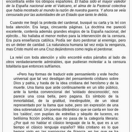
encontrarla entre los obispos españoles.
Él había sido el mayor valedor
de la España nacional ante el Vaticano, el alma de la Pastoral colectiva
que había mostrado al mundo la razón de nuestra guerra. Y ahora se veía
censurado por las autoridades de un Estado que tanto le debía
.
Cuando me llegó la protesta del cardenal, busqué su carta y la leí con
toda atención. Era larga, cincuenta páginas. La doctrina me pareció
excelente, contenía además grandes elogios de la España nacional, del
ejército... No hallaba el menor motivo para la intervención de la censura.
Era pura enseñanza católica. Podía ser duro perdonar al enemigo, pero
es un deber de caridad. La naturaleza humana tal vez exija la venganza,
mas Cristo murió en una Cruz dejándonos como regla el perdonar.
La releí con toda atención y sólo encontré estos párrafos al lado de
otros verdaderamente admirables, que pudieran molestar a la censura
totalitaria que entonces sufríamos.
«Pero hay formas de traducir este pensamiento y este hecho
universal que tal vez desdigan del pensamiento cristiano sobre
Dios y patria, y hasta de la idea cristiana del heroísmo y de la
muerte. Una llama que arde continuamente en un sitio público,
ante la tumba convencional del 'soldado desconocido', nos
parece una cosa bella, pero pagana. Es símbolo de la
inmortalidad, de la gratitud, inextinguible, de un ideal
representado por la llama que sube, pero sin expresión de una
idea sobrenatural. Un poema ditirámbico que se canta en loor de
los 'caídos', con pupilas de estrellas y séquito de luceros, es
bellísima ficción poética, que no pasa de la categoría literaria:
¿Por qué no hablar el clásico lenguaje de la fe, que es a un
tiempo el clásico lenguaje español? Más cristiano es lo que
hemos visto en las parroquias de Francia, en las que se ha