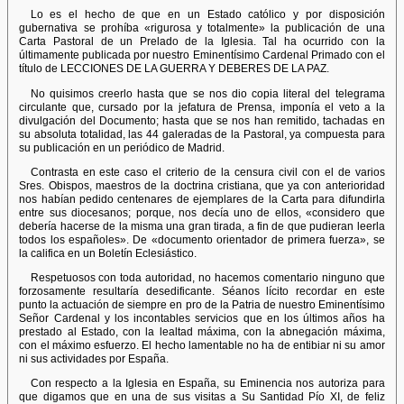
Lo es el hecho de que en un Estado católico y por disposición
gubernativa se prohíba «rigurosa y totalmente» la publicación de una
Carta Pastoral de un Prelado de la Iglesia. Tal ha ocurrido con la
últimamente publicada por nuestro Eminentísimo Cardenal Primado con el
título de LECCIONES DE LA GUERRA Y DEBERES DE LA PAZ.
No quisimos creerlo hasta que se nos dio copia literal del telegrama
circulante que, cursado por la jefatura de Prensa, imponía el veto a la
divulgación del Documento; hasta que se nos han remitido, tachadas en
su absoluta totalidad, las 44 galeradas de la Pastoral, ya compuesta para
su publicación en un periódico de Madrid.
Contrasta en este caso el criterio de la censura civil con el de varios
Sres. Obispos, maestros de la doctrina cristiana, que ya con anterioridad
nos habían pedido centenares de ejemplares de la Carta para difundirla
entre sus diocesanos; porque, nos decía uno de ellos, «considero que
debería hacerse de la misma una gran tirada, a fin de que pudieran leerla
todos los españoles». De «documento orientador de primera fuerza», se
la califica en un Boletín Eclesiástico.
Respetuosos con toda autoridad, no hacemos comentario ninguno que
forzosamente resultaría desedificante. Séanos lícito recordar en este
punto la actuación de siempre en pro de la Patria de nuestro Eminentísimo
Señor Cardenal y los incontables servicios que en los últimos años ha
prestado al Estado, con la lealtad máxima, con la abnegación máxima,
con el máximo esfuerzo. El hecho lamentable no ha de entibiar ni su amor
ni sus actividades por España.
Con respecto a la Iglesia en España, su Eminencia nos autoriza para
que digamos que en una de sus visitas a Su Santidad Pío XI, de feliz