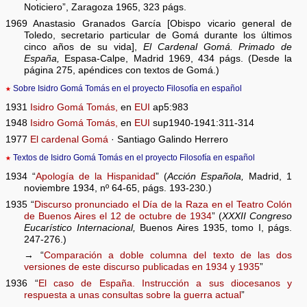
Noticiero”, Zaragoza 1965, 323 págs.
1969 Anastasio Granados García [Obispo vicario general de
Toledo, secretario particular de Gomá durante los últimos
cinco años de su vida],
El Cardenal Gomá. Primado de
España,
Espasa-Calpe, Madrid 1969, 434 págs. (Desde la
página 275, apéndices con textos de Gomá.)
★
Sobre Isidro Gomá Tomás en el proyecto Filosofía en español
1931
Isidro Gomá Tomás,
en
EUI
ap5:983
1948
Isidro Gomá Tomás,
en
EUI
sup1940-1941:311-314
1977
El cardenal Gomá
· Santiago Galindo Herrero
★
Textos de Isidro Gomá Tomás en el proyecto Filosofía en español
1934 “
Apología de la Hispanidad
” (
Acción Española,
Madrid, 1
noviembre 1934, nº 64-65, págs. 193-230.)
1935 “
Discurso pronunciado el Día de la Raza en el Teatro Colón
de Buenos Aires el 12 de octubre de 1934
” (
XXXII Congreso
Eucarístico Internacional,
Buenos Aires 1935, tomo I, págs.
247-276.)
→ “
Comparación a doble columna del texto de las dos
versiones de este discurso publicadas en 1934 y 1935
”
1936 “
El caso de España. Instrucción a sus diocesanos y
respuesta a unas consultas sobre la guerra actual
”