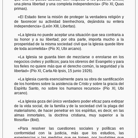
una plena libertad y una completa independencia» (Pío XI, Quas
primas).
«El Estado tiene la misión de proteger la verdadera religión y
de favorecer su actividad bienhechora, dejándola su entera
independencia» (León XIII, Libertas).
«La Iglesia no puede aceptar una situación que sea contraria a
su honor y a su libertad; por otra parte, importa mucho a la
prosperidad de la misma sociedad civil que la Iglesia quede libre
de toda acometida» (Pío XI, Ubi arcano).
«La Iglesia se guarda bien de mezclarse o enrolarse en los
negocios civiles y políticos; para los obreros del Evangelio y para
los fieles no quiere más que el derecho común, la seguridad y la
libertad» (Pío XI, Carta Ab Ipsis, 15 junio 1926).
«La Iglesia cuenta esencialmente para su obra de santificación
de los hombres sobre la asistencia de Cristo y sobre la gracia del
Espíritu Santo, no sobre los humanos recursos» (Pío XI, Ubi
arcano).
«La Iglesia goza del único verdadero poder eficaz para extirpar
de la vida social, de la familia y de la sociedad civil la plaga del
materialismo, de hacer penetrar en los espíritus, es decir, en las
almas inmortales, la doctrina cristiana, muy superior a la
filosofía» (Ibid).
«Para resolver las cuestiones sociales y políticas en
conformidad con la justicia, más que los estudios, las
experiencias y las medidas que se tomen, por laudables que