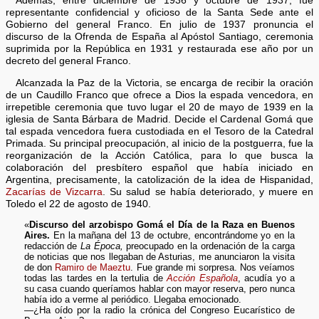
Además, entre diciembre de 1936 y octubre de 1937, fue
representante confidencial y oficioso de la Santa Sede ante el
Gobierno del general Franco. En julio de 1937 pronuncia el
discurso de la Ofrenda de España al Apóstol Santiago, ceremonia
suprimida por la República en 1931 y restaurada ese año por un
decreto del general Franco.
Alcanzada la Paz de la Victoria, se encarga de recibir la oración
de un Caudillo Franco que ofrece a Dios la espada vencedora, en
irrepetible ceremonia que tuvo lugar el 20 de mayo de 1939 en la
iglesia de Santa Bárbara de Madrid. Decide el Cardenal Gomá que
tal espada vencedora fuera custodiada en el Tesoro de la Catedral
Primada. Su principal preocupación, al inicio de la postguerra, fue la
reorganización de la Acción Católica, para lo que busca la
colaboración del presbítero español que había iniciado en
Argentina, precisamente, la catolización de la idea de Hispanidad,
Zacarías de Vizcarra
. Su salud se había deteriorado, y muere en
Toledo el 22 de agosto de 1940.
«
Discurso del arzobispo Gomá el Día de la Raza en Buenos
Aires.
En la mañana del 13 de octubre, encontrándome yo en la
redacción de
La Época,
preocupado en la ordenación de la carga
de noticias que nos llegaban de Asturias, me anunciaron la visita
de don
Ramiro de Maeztu
. Fue grande mi sorpresa. Nos veíamos
todas las tardes en la tertulia de
Acción Española
, acudía yo a
su casa cuando queríamos hablar con mayor reserva, pero nunca
había ido a verme al periódico. Llegaba emocionado.
—¿Ha oído por la radio la crónica del Congreso Eucarístico de