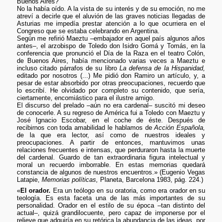
Buenos Aires?
No la había oído. A la vista de su interés y de su emoción, no me
atreví a decirle que el aluvión de las graves noticias llegadas de
Asturias me impedía prestar atención a lo que ocurriera en el
Congreso que se estaba celebrando en Argentina.
Según me refirió Maeztu –embajador en aquel país algunos años
antes–, el arzobispo de Toledo don Isidro Gomá y Tomás, en la
conferencia que pronunció el Día de la Raza en el teatro Colón,
de Buenos Aires, había mencionado varias veces a Maeztu e
incluso citado párrafos de su libro
La defensa de la Hispanidad,
editado por nosotros (...) Me pidió don Ramiro un artículo, y, a
pesar de estar absorbido por otras preocupaciones, recuerdo que
lo escribí. He olvidado por completo su contenido, que sería,
ciertamente, encomiástico para el ilustre amigo.
El discurso del prelado –aún no era cardenal– suscitó mi deseo
de conocerle. A su regreso de América fui a Toledo con Maeztu y
José Ignacio Escobar, en el coche de éste. Después de
recibirnos con toda amabilidad le hablamos de
Acción Española,
de la que era lector, así como de nuestros ideales y
preocupaciones. A partir de entonces, mantuvimos unas
relaciones frecuentes e intensas, que perduraron hasta la muerte
del cardenal. Guardo de tan extraordinaria figura intelectual y
moral un recuerdo imborrable. En estas memorias quedará
constancia de algunos de nuestros encuentros.» (Eugenio Vegas
Latapie,
Memorias políticas,
Planeta, Barcelona 1983, pág. 224.)
«
El orador.
Era un teólogo en su oratoria, como era orador en su
teología. Es esta faceta una de las más importantes de su
personalidad. Orador en el estilo de su época –tan distinto del
actual–, quizá grandilocuente, pero capaz de imponerse por el
relieve que adquiría en su retórica la abundancia de las ideas, por