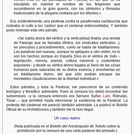
esculpido en mármol el nombre de los feligreses que
sucumbieron en la gran guerra, con los símbolos y fórmulas
tradicionales de la plegaria cristiana por los difuntos.»
Era, evidentemente, una protesta contra la parafernalia nazifascista que
rodeaba el culto a los 'caídos' que el cardenal entrecomillaba. Y también
pudo molestar este otro párrafo:
«Se habla ahora del vértice y la verticalidad (había una revista
de Falange que se llamaba
Vértice,
los sindicatos verticales...),
en principios y procedimientos, como se habla de totalitarismos.
Las palabras son nuevas, aunque se apliquen a otro orden, no lo
son los hechos; porque en España Dios es el vértice de todo –
legislación, ciencia, poesía, cultura nacional y costumbres
populares– y desde su vértice divino bajaba al llano de las cosas
humanas para saturarlas de su divina esencia y envolverlas en
un totalitarismo divino, del que sólo podrán escapar las
inevitables claudicaciones de la libertad individual.»
Estos párrafos, y toda la Pastoral, me parecieron de un contenido
teológico y filosófico admirable. Pues la censura los debió encontrar tan
subversivos –y la censura entonces era Serrano Suñer,
Laín
, Ridruejo,
Tovar...– que prohibió hasta mencionar la existencia de la Pastoral. La
protesta del cardenal me pareció también admirable. La publicó el Boletín
Oficial de su Archidiócesis y también me la hizo llegar:
Un caso nuevo
(Nota publicada en el
Boletín del Arzobispado de Toledo
sobre la
prohibición por la censura de una carta pastoral del primado.)