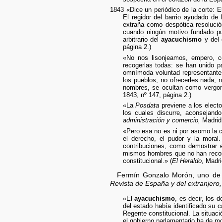
1843 «Dice un periódico de la corte: E
El regidor del barrio ayudado de
extraña como despótica resolució
cuando ningún motivo fundado pu
arbitrario del
ayacuchismo
y del 
página 2.)
«No nos lisonjeamos, empero, 
recogerlas todas: se han unido pa
omnímoda voluntad representantes
los pueblos, no ofrecerles nada,
nombres, se ocultan como vergon
1843, nº 147, página 2.)
«La
Posdata
previene a los electo
los cuales discurre, aconsejan
administración y comercio,
Madrid,
«Pero esa no es ni por asomo la c
el derecho, el pudor y la moral
contribuciones, como demostrar e
mismos hombres que no han reconoc
constitucional.» (
El Heraldo,
Madrid
Fermín Gonzalo Morón, uno de l
Revista de España y del extranjero,
«El
ayacuchismo
, es decir, los
del estado había identificado su 
Regente constitucional. La situaci
el gobierno parlamentario ha de m