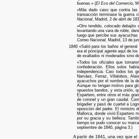
buenas.» (
El Eco del Comercio,
Ma
«Más dado caso que contra las p
transacción terminase la guerra c
Nacional
, Madrid, 2 de abril de 18
«Otro tendido, colocado debajito 
levantando una vara de roble, dan
luego que percibe sus ayacuchas 
Correo Nacional
, Madrid, 13 de jun
1840 «Salió para los baños el general
era el principal agente aquí de lo
de exaltados ni moderados sino d
«Todos los oficiales que tomar
confederación. Ellos solos hab
independencia. Casi todos los g
Narváez, Ferraz, Villalobos, Al
ayacuchos por el nombre de la de
Aunque no tengan motivo para gl
opuestos bandos; y esta unión, q
Espartero, entre otros el más gra
de coronel y un gran caudal. Com
brigadier y pasó de cuartel a Logr
oposición del padre. El ministro 
Mallorca, donde vivió Espartero m
por su gracia y su belleza. Tamb
tiempo se pudo conocer su marcada
septiembre de 1840, página 3.)
A partir de 1841, una vez que e