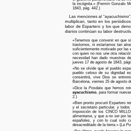
la incógnita.» (Fermín Gonzalo M
1843, pág. 442.)
Las menciones al “ayacuchismo”,
multiplican, tanto en los periódi
labor de Espartero y los que deno
diarios continúan su labor destruc
«Tenemos que convenir en que si 
trastornos, ni estaríamos tan atr
suficientemente motivado por las 
con quien no nos une otra relació
necesidad han dado muestras d
jueves 17 de agosto de 1843, pági
«No se olvide que el pueblo españ
pueblo celoso de su dignidad e
consentirá, vive Dios se entron
Barcelona, viernes 25 de agosto d
«Dice la
Posdata
que hemos roto
ayacuchismo
, para formar nueva
2.)
«Bien pronto procuró Espartero re
y el secretario particular, y todo
imposición de los CINCO MILLO
alimentarse, y que a no ser por l
españoles, y con lo cual solo 
desacreditado de la tierra.» (
La Po