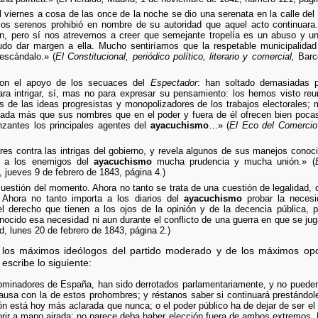
l viernes a cosa de las once de la noche se dio una serenata en la calle del
 los serenos prohibió en nombre de su autoridad que aquel acto continuar
n, pero sí nos atrevemos a creer que semejante tropelía es un abuso y una
do dar margen a ella. Mucho sentiríamos que la respetable municipalida
escándalo.» (
El Constitucional, periódico político, literario y comercial,
Barce
con el apoyo de los secuaces del
Espectador
: han soltado demasiadas 
ra intrigar, sí, mas no para expresar su pensamiento: los hemos visto reu
 de las ideas progresistas y monopolizadores de los trabajos electorales; 
 nada más que sus nombres que en el poder y fuera de él ofrecen bien pocas
zantes los principales agentes del
ayacuchismo
…» (
El Eco del Comercio
res contra las intrigas del gobierno, y revela algunos de sus manejos cono
do a los enemigos del
ayacuchismo
mucha prudencia y mucha unión.» (
 jueves 9 de febrero de 1843, página 4.)
uestión del momento. Ahora no tanto se trata de una cuestión de legalidad,
. Ahora no tanto importa a los diarios del
ayacuchismo
probar la necesi
l derecho que tienen a los ojos de la opinión y de la decencia pública, pa
ido esa necesidad ni aun durante el conflicto de una guerra en que se juga
, lunes 20 de febrero de 1843, página 2.)
os máximos ideólogos del partido moderado y de los máximos oposi
escribe lo siguiente:
 dominadores de España, han sido derrotados parlamentariamente, y no pueden 
causa con la de estos prohombres; y réstanos saber si continuará prestándol
ón está hoy más aclarada que nunca; o el poder público ha de dejar de ser el p
orir a mano airada: no parece deba haber elección fuera de ambos extremos.