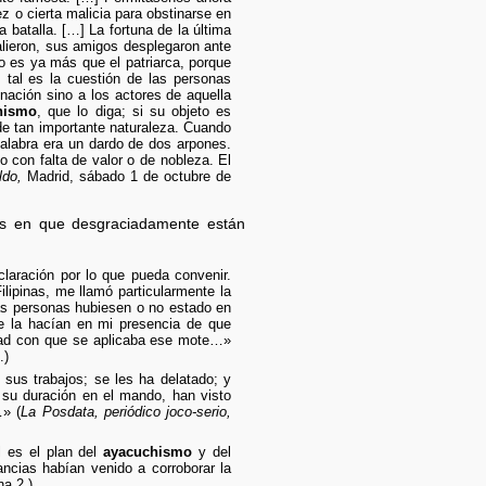
z o cierta malicia para obstinarse en
 batalla. […] La fortuna de la última
lieron, sus amigos desplegaron ante
es ya más que el patriarca, porque
; tal es la cuestión de las personas
ción sino a los actores de aquella
hismo
, que lo diga; si su objeto es
 de tan importante naturaleza. Cuando
 palabra era un dardo de dos arpones.
o con falta de valor o de nobleza. El
ldo,
Madrid, sábado 1 de octubre de
os en que desgraciadamente están
laración por lo que pueda convenir.
lipinas, me llamó particularmente la
as personas hubiesen o no estado en
ue la hacían en mi presencia de que
idad con que se aplicaba ese mote…»
.)
sus trabajos; se les ha delatado; y
e su duración en el mando, han visto
…» (
La Posdata, periódico joco-serio,
l es el plan del
ayacuchismo
y del
ncias habían venido a corroborar la
a 2.)