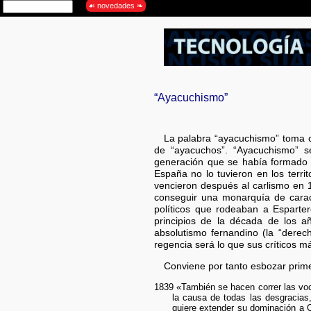
“Ayacuchismo”
La palabra “ayacuchismo” toma c
de “ayacuchos”. “Ayacuchismo” se
generación que se había formado j
España no lo tuvieron en los terri
vencieron después al carlismo en 
conseguir una monarquía de caract
políticos que rodeaban a Esparte
principios de la década de los a
absolutismo fernandino (la “derech
regencia será lo que sus críticos 
Conviene por tanto esbozar prime
1839 «También se hacen correr las voc
la causa de todas las desgracias,
quiere extender su dominación a 