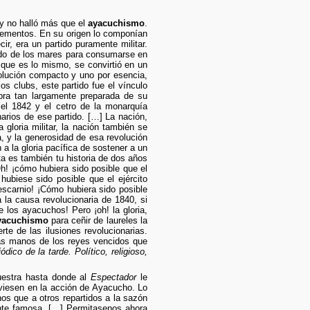
 y no halló más que el
ayacuchismo
.
lementos. En su origen lo componían
ir, era un partido puramente militar.
lado de los mares para consumarse en
o que es lo mismo, se convirtió en un
evolución compacto y uno por esencia,
os clubs, este partido fue el vínculo
obra tan largamente preparada de su
 el 1842 y el cetro de la monarquía
arios de ese partido. […] La nación,
 gloria militar, la nación también se
a, y la generosidad de esa revolución
a la gloria pacífica de sostener a un
sta es también tu historia de dos años
Oh! ¡cómo hubiera sido posible que el
hubiese sido posible que el ejército
escarnio! ¡Cómo hubiera sido posible
 la causa revolucionaria de 1840, si
 los ayacuchos! Pero ¡oh! la gloria,
yacuchismo
para ceñir de laureles la
te de las ilusiones revolucionarias.
 las manos de los reyes vencidos que
ódico de la tarde. Político, religioso,
uestra hasta donde al
Espectador
le
uviesen en la acción de Ayacucho. Lo
s que a otros repartidos a la sazón
ente famosa. […] Permitasenos ahora