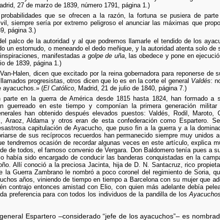
drid, 27 de marzo de 1839, número 1791, página 1.)
robabilidades que se ofrecen a la razón, la fortuna se pusiera de parte
ivil, siempre sería por extremo peligroso el anunciar las máximas que propo
39, página 3.)
del palco de la autoridad y al que podremos llamarle el tendido de los aya
do un estornudo, o meneando el dedo meñique, y la autoridad atenta solo de 
inspiraciones, manifestadas
a golpe de uña
, las obedece y pone en ejecució
io de 1839, página 1.)
 Van-Halen, dicen que excitado por la reina gobernadora para reponerse de 
s llamados progresistas, otros dicen que lo es en la corte el general
Valdés
: n
e ayacuchos.» (
El Católico
, Madrid, 21 de julio de 1840, página 7.)
on parte en la guerra de América desde 1815 hasta 1824, han formado a 
ían guerreado en este tiempo y componían la primera generación militar
enerales han obtenido después elevados puestos: Valdés, Rodil, Maroto, C
aix, Araoz, Aldama y otros eran de esta confederación como Espartero. S
sastrosa capitulación de Ayacucho, que puso fin a la guerra y a la dominac
oriarse de sus recíprocos recuerdos han permanecido siempre muy unidos a
ue tendremos ocasión de recordar algunas veces en este artículo, explica m
nde de todos, el famoso convenio de Vergara. Don Baldomero tenía pues a s
o había sido encargado de conducir las banderas conquistadas en la campañ
oño. Allí conoció a la preciosa Jacinta, hija de D. N. Santacruz, rico propiet
de la Guerra Zambrano le nombró a poco coronel del regimiento de Soria, q
uchos años, viniendo de tiempo en tiempo a Barcelona con su mujer que adq
ién contrajo entonces amistad con Elio, con quien más adelante debía pele
 preferencia para con todos los individuos de la pandilla de los
Ayacuchos
l general Espartero –considerado “jefe de los ayacuchos”– es nombrad