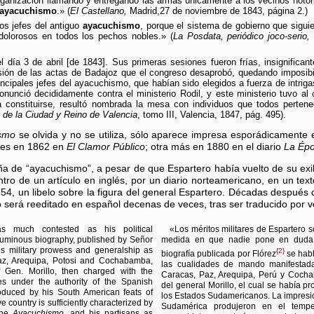
rganización llamando y entregando las armas únicamente a los vecinos notori
ayacuchismo
.» (
El Castellano,
Madrid,27 de noviembre de 1843, página 2.)
os jefes del antiguo
ayacuchismo
, porque el sistema de gobierno que sigui
 dolorosos en todos los pechos nobles.» (
La Posdata, periódico joco-serio,
l día 3 de abril [de 1843]. Sus primeras sesiones fueron frías, insignifica
sión de las actas de Badajoz que el congreso desaprobó, quedando imposibi
ncipales jefes del ayacuchismo, que habían sido elegidos a fuerza de intriga
nunció decididamente contra el ministerio Rodil, y este ministerio tuvo al
 constituirse, resultó nombrada la mesa con individuos que todos pertenec
a de la Ciudad y Reino de Valencia
, tomo III, Valencia, 1847, pág. 495).
smo
se olvida y no se utiliza, sólo aparece impresa esporádicamente 
nes en 1862 en
El Clamor Público
; otra más en 1880 en el diario
La Ép
a de “ayacuchismo”, a pesar de que Espartero había vuelto de su exil
o de un artículo en inglés, por un diario norteamericano, en un text
4, un libelo sobre la figura del general Espartero. Décadas después q
to será reeditado en español decenas de veces, tras ser traducido por 
 as much contested as his political
«Los méritos militares de Espartero s
oluminous biography, published by Señor
medida en que nadie pone en duda s
s military prowess and generalship as
{2}
biografía publicada por Flórez
se habl
az, Arequipa, Potosi and Cochabamba,
las cualidades de mando manifestada
 Gen. Morillo, then charged with the
Caracas, Paz, Arequipa, Perú y Coch
es under the authority of the Spanish
del general Morillo, el cual se había p
oduced by his South American feats of
los Estados Sudamericanos. La impresi
e country is sufficiently characterized by
Sudamérica produjeron en el tempe
 the
Ayacuchismo
, and his partisans as