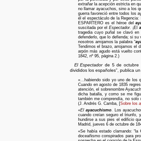
extrañar la acepción estricta en q
no llamar ayacuchos, sino a los qu
guerra favoreció entre todos los
él el espectáculo de la Regenci
ESPARTERO es el héroe del
ay
suscitada por el
Espectador
. ¡El
tragedia cuyo puñal se clavó en
defenderlo, que lo defienda; si s
nosotros arrojamos la palabra “
ay
Tendimos el brazo, arrojamos el d
arpón más agudo está vuelto cont
1842, nº 95, página 2.)
El Espectador
de 5 de octubre 
divididos los españoles”, publica un
«…habiendo sido yo uno de los qu
Cuando en agosto de 1835 regresé 
atención, el sobrenombre Ayacuch
dicha batalla, y como se me figu
también me comprendía, no solo n
(J. Andrés G. Camba, [
Sobre los
a
«
El
ayacuchismo
. Los ayacuchos
cuando creían seguro el triunfo, 
hundirse a sus pies el edificio q
Madrid, jueves 6 de octubre de 184
«Se había estado clamando: “la C
doceañismo conspirados para prol
sospecha en el corazón de la Espa