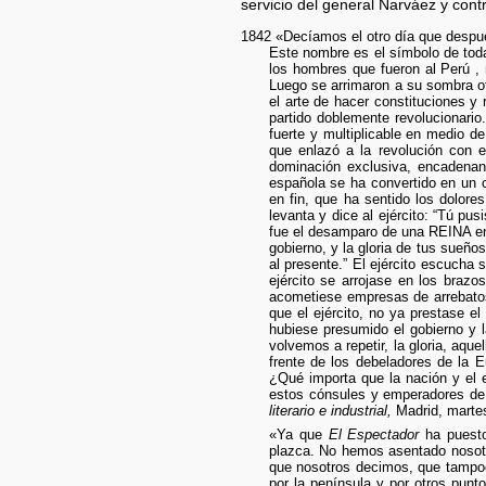
servicio del general Narváez y cont
1842 «Decíamos el otro día que después
Este nombre es el símbolo de tod
los hombres que fueron al Perú , 
Luego se arrimaron a su sombra ot
el arte de hacer constituciones y 
partido doblemente revolucionario.
fuerte y multiplicable en medio d
que enlazó a la revolución con e
dominación exclusiva, encadenand
española se ha convertido en un c
en fin, que ha sentido los dolores
levanta y dice al ejército: “Tú pu
fue el desamparo de una REINA en e
gobierno, y la gloria de tus sueños
al presente.” El ejército escucha 
ejército se arrojase en los brazo
acometiese empresas de arrebatos 
que el ejército, no ya prestase e
hubiese presumido el gobierno y l
volvemos a repetir, la gloria, aqu
frente de los debeladores de la E
¿Qué importa que la nación y el e
estos cónsules y emperadores de 
literario e industrial,
Madrid, martes
«Ya que
El Espectador
ha puest
plazca. No hemos asentado nosotro
que nosotros decimos, que tampoc
por la península y por otros pun