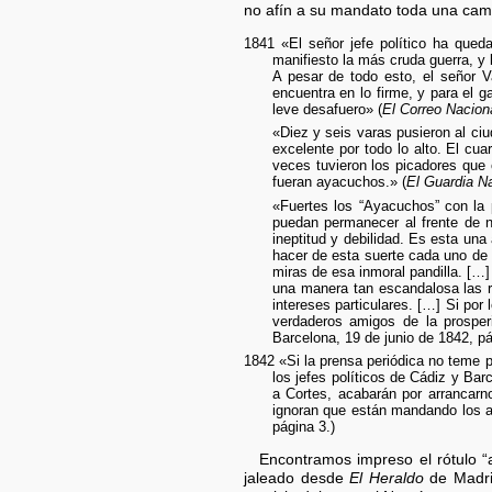
no afín a su mandato toda una camp
1841 «El señor jefe político ha qued
manifiesto la más cruda guerra, y
A pesar de todo esto, el señor V
encuentra en lo firme, y para el
leve desafuero» (
El Correo Nacion
«Diez y seis varas pusieron al ci
excelente por todo lo alto. El cuar
veces tuvieron los picadores que
fueran ayacuchos.» (
El Guardia Na
«Fuertes los “Ayacuchos” con la 
puedan permanecer al frente de n
ineptitud y debilidad. Es esta un
hacer de esta suerte cada uno de p
miras de esa inmoral pandilla. […]
una manera tan escandalosa las re
intereses particulares. […] Si por
verdaderos amigos de la prosper
Barcelona, 19 de junio de 1842, pá
1842 «Si la prensa periódica no teme po
los jefes políticos de Cádiz y Ba
a Cortes, acabarán por arrancarn
ignoran que están mandando los 
página 3.)
Encontramos impreso el rótulo 
jaleado desde
El Heraldo
de Madrid