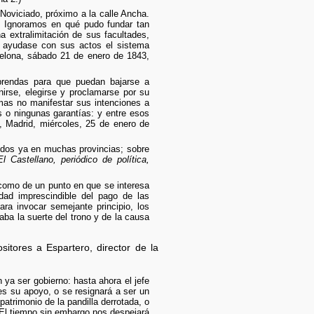
 Noviciado, próximo a la calle Ancha.
a. Ignoramos en qué pudo fundar tan
 extralimitación de sus facultades,
d ayudase con sus actos el sistema
lona, sábado 21 de enero de 1843,
prendas para que puedan bajarse a
nirse, elegirse y proclamarse por su
mas no manifestar sus intenciones a
 o ningunas garantías: y entre esos
, Madrid, miércoles, 25 de enero de
cidos ya en muchas provincias; sobre
El Castellano, periódico de política,
 como de un punto en que se interesa
dad imprescindible del pago de las
ra invocar semejante principio, los
ba la suerte del trono y de la causa
tores a Espartero, director de la
ya ser gobierno: hasta ahora el jefe
es su apoyo, o se resignará a ser un
atrimonio de la pandilla derrotada, o
 El tiempo sin embargo nos despejará