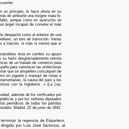
ecuente:
n un principio, le hace ahora en su
ás de atribuirle una insigne mala fe.
n faltó; porque como es ayacucho se
 un ángel incapaz de cometer el más
s le despachó como al anterior de una
 mediano, un toro de
transición
. Varias
s a
traición, ni más ni menos que si
restándoles ésta en cambio su apoyo
e su harto desgraciadamente notoria
ranzas de un tratado de comercio para
España para satisfacer las ambiciosas
mirar que se atropellen conculquen de
tivo en juguete y maniquí de miras e
arlamentarias, la causa del país y los
onces con la Inglaterra…» (
La Ley,
quidad, además de los verificados por
públicos y por los señores diputados
os periódicos de todos los partidos
osdata
, Madrid, 22 de junio de 1842,
erminar la regencia de Espartero,
irigido por Luis José Sartorius, al