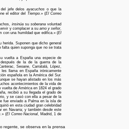
 del jefe delos
ayacuchos
o que la
ne el editor del
Tiempo
.» (
El Correo
cuchos,
insinúa
su
soberana
voluntad
servir y complacer a su
amo y señor
,
n con una humildad que edifica.» (
El
su herida. Suponen que dicho general
o falta quien suponga que no se trata
su vuelta a España una especie de
 después de la de la guerra de la
anterac, Seoane, Carratalá, López,
e les llama en España irónicamente
ión española en la América del Sur.
unque se hayan alistado en los más
uchos acontecimientos de la vida de
u vuelta de América en 1824 el grado
a, recibió a su llegada el grado de
ario, y se casó con ella a pesar de la
ue fue enviado a Palma en la isla de
uirió en esta ciudad gran celebridad
ar en Navarra; y también desde este
.
» (
El Correo Nacional
, Madrid, 1 de
o regente, se observa en la prensa