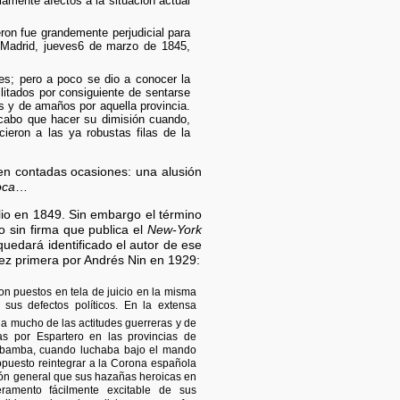
amente afectos a la situación actual
eron fue grandemente perjudicial para
Madrid, jueves6 de marzo de 1845,
ntes; pero a poco se dio a conocer la
litados por consiguiente de sentarse
s y de amaños por aquella provincia.
 cabo que hacer su dimisión cuando,
ieron a las ya robustas filas de la
en contadas ocasiones: una alusión
oca
…
io en 1849. Sin embargo el término
o sin firma que publica el
New-York
uedará identificado el autor de ese
vez primera por Andrés Nin en 1929:
on puestos en tela de juicio en la misma
us defectos políticos. En la extensa
a mucho de las actitudes guerreras y de
s por Espartero en las provincias de
abamba, cuando luchaba bajo el mando
ropuesto reintegrar a la Corona española
ón general que sus hazañas heroicas en
ramento fácilmente excitable de sus