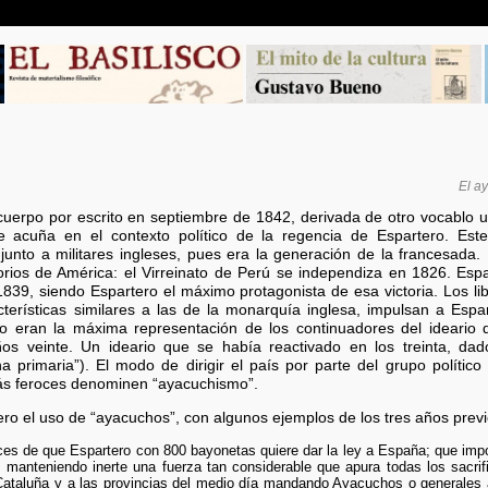
El a
uerpo por escrito en septiembre de 1842, derivada de otro vocablo ut
 acuña en el contexto político de la regencia de Espartero. Est
unto a militares ingleses, pues era la generación de la francesada.
torios de América: el Virreinato de Perú se independiza en 1826. Espa
1839, siendo Espartero el máximo protagonista de esa victoria. Los 
erísticas similares a las de la monarquía inglesa, impulsan a Espart
ro eran la máxima representación de los continuadores del ideario
ños veinte. Un ideario que se había reactivado en los treinta, dad
a primaria”). El modo de dirigir el país por parte del grupo políti
más feroces denominen “ayacuchismo”.
ro el uso de “ayacuchos”, con algunos ejemplos de los tres años previ
es de que Espartero con 800 bayonetas quiere dar la ley a España; que imp
 manteniendo inerte una fuerza tan considerable que apura todas los sacrif
Cataluña y a las provincias del medio día mandando Ayacuchos o generales