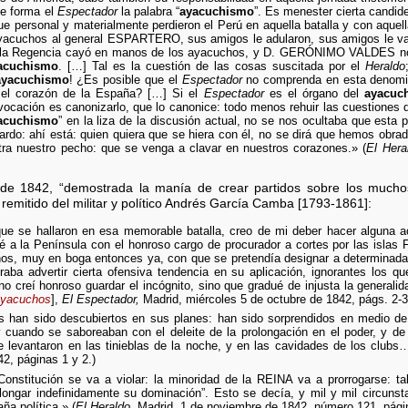
ue forma el
Espectador
la palabra “
ayacuchismo
”. Es menester cierta candide
e personal y materialmente perdieron el Perú en aquella batalla y con aquella
 ayacuchos al general ESPARTERO, sus amigos le adularon, sus amigos le va
a: la Regencia cayó en manos de los ayacuchos, y D. GERÓNIMO VALDES no 
acuchismo
. […] Tal es la cuestión de las cosas suscitada por el
Heraldo
ayacuchismo
! ¿Es posible que el
Espectador
no comprenda en esta denomina
 el corazón de la España? […] Si el
Espectador
es el órgano del
ayacuc
u vocación es canonizarlo, que lo canonice: todo menos rehuir las cuestiones
acuchismo
” en la liza de la discusión actual, no se nos ocultaba que esta
ardo: ahí está: quien quiera que se hiera con él, no se dirá que hemos obrad
ra nuestro pecho: que se venga a clavar en nuestros corazones.» (
El Hera
de 1842, “demostrada la manía de crear partidos sobre los much
 remitido del militar y político Andrés García Camba [1793-1861]:
e se hallaron en esa memorable batalla, creo de mi deber hacer alguna ac
a la Península con el honroso cargo de procurador a cortes por las islas Fi
os, muy en boga entonces ya, con que se pretendía designar a determinad
raba advertir cierta ofensiva tendencia en su aplicación, ignorantes los q
o creí honroso guardar el incógnito, sino que gradué de injusta la general
yacuchos
],
El Espectador,
Madrid, miércoles 5 de octubre de 1842, págs. 2-3
 han sido descubiertos en sus planes: han sido sorprendidos en medio de 
y cuando se saboreaban con el deleite de la prolongación en el poder, y d
ue levantaron en las tinieblas de la noche, y en las cavidades de los clubs
2, páginas 1 y 2.)
onstitución se va a violar: la minoridad de la REINA va a prorrogarse: ta
ongar indefinidamente su dominación”. Esto se decía, y mil y mil circunsta
ña política.» (
El Heraldo,
Madrid, 1 de noviembre de 1842, número 121, págin