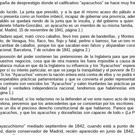
aña de desprestigio donde el calificativo “ayacuchos” se hace muy fr
ado lucido. La junta que presidió, y a la que él mismo acaso dio pábulo e
 lo presenta como un hombre imbécil, incapaz de gobernar una provincia, adem
aldés se quedará riendo de la junta que le insulta, y del gobierno a quie
 gabinete Infante-González, un ayacucho es un miembro de su misma familia,
al
, Madrid, 15 de noviembre de 1841, página 1.)
udadano aquel, mató cinco caballos, llevó tres pares de banderillas, y Monte
to, de Veragua, frío, flaco, feo, flojo y fatal, perlino o barroso, fue un toro
 cambiar de caballos, porque los que sacaban eran
falsos
y
disparaban coce
cional,
Barcelona, 7 de octubre de 1841, página 2.)
posesión del poder sostienen las pretensiones de la Inglaterra para que p
uestros negocios, cosa que de otra manera les fuera imposible a causa d
a alianza mutua en que da la Inglaterra su influencia y los “Ayacuchos” espe
or sí su interés particular, en que se juega la tranquilidad y el porvenir de 
 Si los “Ayacuchos” vencen la nación entera está contra de ellos y no podrá 
spetables prácticas parlamentarias y que se convierta el poder representa
 lo contrario son vencidos los “Ayacuchos” y salen triunfantes las prácticas p
idad y verdadera independencia nacional; tendremos que habérnoslas ent
gina 1.)
r su libertad; si los redactores no la defienden al ver este nuevo acto de ini
rcelona, prevemos que los antecedentes que se consientan por los escritores 
os un día el precioso derecho constitucional de que hablamos. Parece que l
ayacuchos, y que los ayacuchos y doceañistas son capaces de todo.» (
La P
“ayacuchismo” mediado septiembre de 1842, cuando está a punto de t
, diario conservador de Madrid, recién aparecido en junio de 1842, d