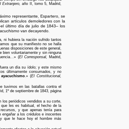
 Extranjero,
año II, tomo 5, Madrid,
áximo representante, Espartero, se
lican artículos demoledores con la
l último día de julio de 1843– los
acuchismo
van decayendo.
, ni hubiera la nación sufrido tantos
tramos que su manifiesto no se halla
buenas disposiciones de este general,
ue bien voluntariamente y sin ninguna
uencia…» (
El Corresponsal,
Madrid,
 fuera un día su ídolo; y este mismo
ctos últimamente consumados, y no
l
ayacuchismo
.» (
El Constitucional,
tuvimos en las batallas contra el
id, 1º de septiembre de 1843, página
 los periódicos vendidos a su corte,
que les es habitual, el hecho de la
ecursos, y que apenas tenía para
n engañar a los crédulos e inocentes
, y que le hace hoy el hombre más