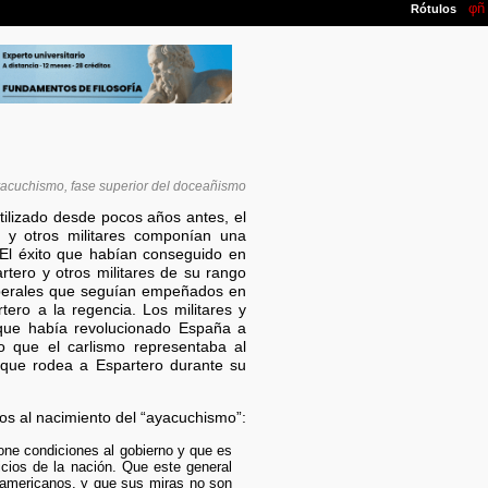
yacuchismo, fase superior del doceañismo
ilizado desde pocos años antes, el
e y otros militares componían una
 El éxito que habían conseguido en
rtero y otros militares de su rango
liberales que seguían empeñados en
ero a la regencia. Los militares y
 que había revolucionado España a
o que el carlismo representaba al
co que rodea a Espartero durante su
os al nacimiento del “ayacuchismo”:
one condiciones al gobierno y que es
icios de la nación. Que este general
 americanos, y que sus miras no son