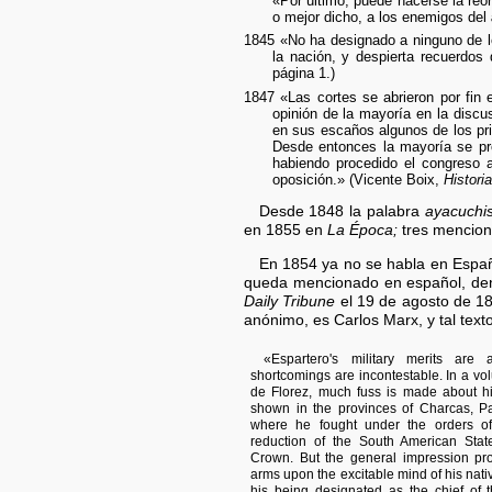
«Por último, puede hacerse la reo
o mejor dicho, a los enemigos del
1845 «No ha designado a ninguno de l
la nación, y despierta recuerdos
página 1.)
1847 «Las cortes se abrieron por fin e
opinión de la mayoría en la discu
en sus escaños algunos de los pri
Desde entonces la mayoría se pro
habiendo procedido el congreso a
oposición.» (Vicente Boix,
Histori
Desde 1848 la palabra
ayacuchi
en 1855 en
La Época;
tres mencio
En 1854 ya no se habla en Españ
queda mencionado en español, dentr
Daily Tribune
el 19 de agosto de 185
anónimo, es Carlos Marx, y tal tex
«Espartero's military merits are
shortcomings are incontestable. In a v
de Florez, much fuss is made about hi
shown in the provinces of Charcas, P
where he fought under the orders of
reduction of the South American Stat
Crown. But the general impression pr
arms upon the excitable mind of his nativ
his being designated as the chief of