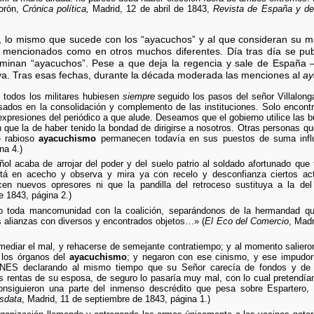
orón,
Crónica política,
Madrid, 12 de abril de 1843,
Revista de España y del
 lo mismo que sucede con los “ayacuchos” y al que consideran su m
cos mencionados como en otros muchos diferentes. Día tras día se pub
minan “ayacuchos”. Pese a que deja la regencia y sale de España –e
tiva. Tras esas fechas, durante la década moderada las menciones al
ay
todos los militares hubiesen
siempre
seguido los pasos del señor Villalonga
asados en la consolidación y complemento de las instituciones. Solo encon
expresiones del periódico a que alude. Deseamos que el gobierno utilice las 
n que la de haber tenido la bondad de dirigirse a nosotros. Otras personas q
e rabioso
ayacuchismo
permanecen todavía en sus puestos de suma infl
na 4.)
ol acaba de arrojar del poder y del suelo patrio al soldado afortunado que
stá en acecho y observa y mira ya con recelo y desconfianza ciertos a
icen nuevos opresores ni que la pandilla del retroceso sustituya a la de
e 1843, página 2.)
 toda mancomunidad con la coalición, separándonos de la hermandad que 
s alianzas con diversos y encontrados objetos…» (
El Eco del Comercio
, Madr
mediar el mal, y rehacerse de semejante contratiempo; y al momento salieron
s los órganos del
ayacuchismo
; y negaron con ese cinismo, y ese impudor 
NES declarando al mismo tiempo que su Señor carecía de fondos y de r
as rentas de su esposa, de seguro lo pasaría muy mal, con lo cual pretendía
consiguieron una parte del inmenso descrédito que pesa sobre Espartero
sdata
, Madrid, 11 de septiembre de 1843, página 1.)