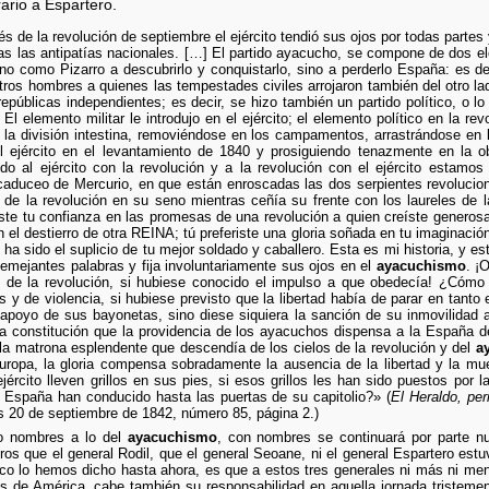
rario a Espartero.
 de la revolución de septiembre el ejército tendió sus ojos por todas partes
as las antipatías nacionales. […] El partido ayacucho, se compone de dos e
no como Pizarro a descubrirlo y conquistarlo, sino a perderlo España: es dec
ros hombres a quienes las tempestades civiles arrojaron también del otro 
repúblicas independientes; es decir, se hizo también un partido político, o l
 El elemento militar le introdujo en el ejército; el elemento político en la r
e la división intestina, removiéndose en los campamentos, arrastrándose en l
l ejército en el levantamiento de 1840 y prosiguiendo tenazmente en la 
o al ejército con la revolución y a la revolución con el ejército estamos
aduceo de Mercurio, en que están enroscadas las dos serpientes revolucion
 de la revolución en su seno mientras ceñía su frente con los laureles de la
siste tu confianza en las promesas de una revolución a quien creíste generos
l destierro de otra REINA; tú preferiste una gloria soñada en tu imaginación 
 ha sido el suplicio de tu mejor soldado y caballero. Esta es mi historia, y e
semejantes palabras y fija involuntariamente sus ojos en el
ayacuchismo
. ¡
s de la revolución, si hubiese conocido el impulso a que obedecía! ¿Cómo 
y de violencia, si hubiese previsto que la libertad había de parar en tanto 
l apoyo de sus bayonetas, sino diese siquiera la sanción de su inmovilidad a
a constitución que la providencia de los ayacuchos dispensa a la España de
ella matrona esplendente que descendía de los cielos de la revolución y del
a
uropa, la gloria compensa sobradamente la ausencia de la libertad y la muer
jército lleven grillos en sus pies, si esos grillos les han sido puestos por
España han conducido hasta las puertas de su capitolio?» (
El Heraldo, peri
 20 de septiembre de 1842, número 85, página 2.)
o nombres a lo del
ayacuchismo
, con nombres se continuará por parte n
s que el general Rodil, que el general Seoane, ni el general Espartero est
o lo hemos dicho hasta ahora, es que a estos tres generales ni más ni meno
tos de América, cabe también su responsabilidad en aquella jornada tristem