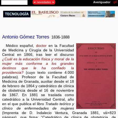
Antonio Gómez Torres
1836-1888
Médico español,
doctor
en la Facultad
de Medicina y Cirugía de la Universidad
Central en 1866, tras leer el discurso
¿Cuál es la educación física y moral de la
mujer más conforme a los grandes
destinos que le ha confiado la
providencia?
(cuyo texto contiene 4.000
palabras). Profesor de la Facultad de
Medicina de Granada, auxiliar desde el 18
de febrero de 1864 y catedrático de clínica
de obstetricia desde el 16 de noviembre
de 1867. En 1881 se traslada como
catedrático a la Universidad Central, año
en el que publica el libro
Tratado teórico y
clínico de enfermedades de mujeres
(Imprenta de D. Indalecio Ventura, Granada 1881, viii+823
páginas), que firma: “Catedrático de clínica de obstetricia, de