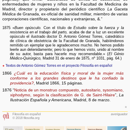
enfermedades de mujeres y niños en la Facultad de Medicina de
Madrid, director y propietario del periódico científico
La Gaceta
Médica
de Granada, ex-oficial de sanidad militar, miembro de varias
corporaciones científicas, nacionales y extranjeras, &.”
1875 «
Buen opúsculo.
Con el título de
Estudio sobre la fuerza y la
resistencia en el trabajo del parto,
acaba de dar a luz un excelente
opúsculo el ilustrado doctor D. Antonio Gómez Torres, catedrático
de clínica de obstetricia de la Facultad de Granada, habíéndonos
remitido un ejemplar que le agradecemos mucho. No hemos podido
leerle aun detenidamente; pero lo que hemos visto, unido al nombre
de su autor, basta para hacerle muy recomendable.» (
El Génio
Médico-Quirúrgico,
Madrid 31 de enero de 1875, nº 1031, pág. 64.)
★
Textos de Antonio Gómez Torres en el proyecto Filosofía en español
1866
¿Cuál es la educación física y moral de la mujer más
conforme a los grandes destinos que le ha confiado la
providencia?
, Madrid 1866, 15 páginas.
1876 “
Noticia de un monstruo compuesto, autositario, sysomiano,
xiphodymo, según la clasificación de G. de Saint-Hilaire
”,
La
Ilustración Española y Americana
, Madrid, 8 de marzo.
r
Filosofía en español
averiguador
© 2018 filosofia.org