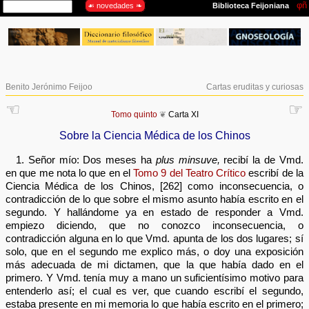
Benito Jerónimo Feijoo
Cartas eruditas y curiosas
☜
☞
Tomo quinto
❦
Carta XI
Sobre la Ciencia Médica de los Chinos
1. Señor mío: Dos meses ha
plus minsuve,
recibí la de Vmd.
en que me nota lo que en el
Tomo 9 del Teatro Crítico
escribí de la
Ciencia Médica de los Chinos, [262] como inconsecuencia, o
contradicción de lo que sobre el mismo asunto había escrito en el
segundo. Y hallándome ya en estado de responder a Vmd.
empiezo diciendo, que no conozco inconsecuencia, o
contradicción alguna en lo que Vmd. apunta de los dos lugares; sí
solo, que en el segundo me explico más, o doy una exposición
más adecuada de mi dictamen, que la que había dado en el
primero. Y Vmd. tenía muy a mano un suficientísimo motivo para
entenderlo así; el cual es ver, que cuando escribí el segundo,
estaba presente en mi memoria lo que había escrito en el primero;