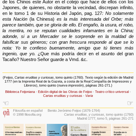
de los Chinos este Autor en el cotejo que hace de ellos con los
Japones, de quienes, no obstante la vecindad, discrepan infinito,
en le tomo 1 de su Historia del Japón, pag. 127
: No solamente
esta Nación
(la Chinesa)
es la más interesada del Orbe; más
parece también, que se gloria de ello. El engaño, la usura, el robo,
la mentira, no se reputan cualidades infamantes en la China;
adonde, si a un Mercader se le sorprende en la maldad de
falsificar sus géneros; con gran frescura responde al que se lo
nota: Yo te confieso buenamente, amigo que tú tienes más
ingenio, que yo.
¿Que más podría decir en el asunto del gran
Tacaño? Nuestro Señor guarde a Vmd. &c.
{Feijoo,
Cartas eruditas y curiosas
, tomo quinto (1760). Texto según la edición de Madrid
1777 (en la Imprenta Real de la Gazeta, a costa de la Real Compañía de Impresores y
Libreros), tomo quinto (
nueva impresión
), páginas 261-271.}
Biblioteca Feijoniana
·
Edición digital de las Obras de Feijoo
·
Teatro crítico universal
·
Cartas eruditas y curiosas
·
Varia
☜
☞
Filosofía en español
Benito Jerónimo Feijoo (1676-1764)
© 1998 filosofia.org
Cartas eruditas, y curiosas
, tomo quinto (1760)
Madrid 1777, tomo 5, páginas 261-271