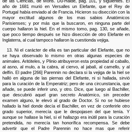
de las Ciencias, de Mons. Du-Halde, pag. 101, y siguientes. El
año de 1681 murió en Versalles un Elefante, que el Rey de
Portugal había enviado al de Francia. Hicieron su disección con la
mayor exctitud algunos de los mas sabios Anatómicos
Parisienses; y por más que la buscaron, en ninguna parte del
cuerpo hallaron la hiel. En el mismo tomo, pag. 130, se añade,
que poco tiempo después se hizo disección de otro Elefante en
Inglaterra, al cual tampoco hallaron la cuestionda vejiga.
13. Ni el carácter de ella es tan particular del Elefante, que no
se haya observado lo mismo en otras algunas especies de
animales. Aritóteles, y Plinio atribuyeron esta propiedad al caballo,
al asno, al mulo, a la cabra, al ciervo, al jabalí, al camello, y al
delfín. El padre [266] Parennin no declara si la vejiga de la hiel se
halló en alguna de las piernas del Elefante, ni si hallada, sirvió
para la curación de la Emperatriz; pero de una circunstancia, que
añade, se puede inferir uno, y otro. Dice, que luego al Bachiller,
que descubrió aquel gran secreto Anatómico, sin preceder
examen alguno, le elevó al grado de Doctor. Si no se hubiese
hallado la hiel donde decía el Bachiller, en vez de conferirle otro
grado superior, merecía que le despojasen del que tenía. Y
aunque se hallase la hiel, si el hallazgo era inútil para la curación
pretendida, no merecía tan honorífica recompensa. Se debe
advertir que el Padre Parennin no hace mas que referir