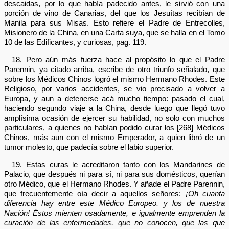
descaidas, por lo que había padecido antes, le sirvió con una
porción de vino de Canarias, del que los Jesuítas recibían de
Manila para sus Misas. Esto refiere el Padre de Entrecolles,
Misionero de la China, en una Carta suya, que se halla en el Tomo
10 de las Edificantes, y curiosas, pag. 119.
18. Pero aún más fuerza hace al propósito lo que el Padre
Parennin, ya citado arriba, escribe de otro triunfo señalado, que
sobre los Médicos Chinos logró el mismo Hermano Rhodes. Este
Religioso, por varios accidentes, se vio precisado a volver a
Europa, y aun a detenerse acá mucho tiempo: pasado el cual,
haciendo segundo viaje a la China, desde luego que llegó tuvo
amplísima ocasión de ejercer su habilidad, no solo con muchos
particulares, a quienes no habían podido curar los [268] Médicos
Chinos, más aun con el mismo Emperador, a quien libró de un
tumor molesto, que padecía sobre el labio superior.
19. Estas curas le acreditaron tanto con los Mandarines de
Palacio, que después ni para sí, ni para sus domésticos, querían
otro Médico, que el Hermano Rhodes. Y añade el Padre Parennin,
que frecuentemente oía decir a aquellos señores:
¡Oh cuanta
diferencia hay entre este Médico Europeo, y los de nuestra
Nación! Éstos mienten osadamente, e igualmente emprenden la
curación de las enfermedades, que no conocen, que las que