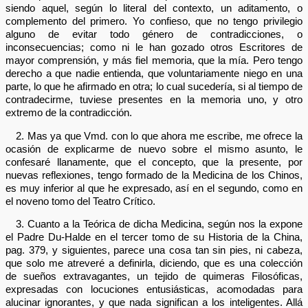
siendo aquel, según lo literal del contexto, un aditamento, o
complemento del primero. Yo confieso, que no tengo privilegio
alguno de evitar todo género de contradicciones, o
inconsecuencias; como ni le han gozado otros Escritores de
mayor comprensión, y más fiel memoria, que la mía. Pero tengo
derecho a que nadie entienda, que voluntariamente niego en una
parte, lo que he afirmado en otra; lo cual sucedería, si al tiempo de
contradecirme, tuviese presentes en la memoria uno, y otro
extremo de la contradicción.
2. Mas ya que Vmd. con lo que ahora me escribe, me ofrece la
ocasión de explicarme de nuevo sobre el mismo asunto, le
confesaré llanamente, que el concepto, que la presente, por
nuevas reflexiones, tengo formado de la Medicina de los Chinos,
es muy inferior al que he expresado, así en el segundo, como en
el noveno tomo del Teatro Crítico.
3. Cuanto a la Teórica de dicha Medicina, según nos la expone
el Padre Du-Halde en el tercer tomo de su Historia de la China,
pag. 379, y siguientes, parece una cosa tan sin pies, ni cabeza,
que solo me atreveré a definirla, diciendo, que es una colección
de sueños extravagantes, un tejido de quimeras Filosóficas,
expresadas con locuciones entusiásticas, acomodadas para
alucinar ignorantes, y que nada significan a los inteligentes. Allá