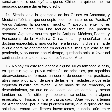
sencillamene lo que oyó a algunos Chinos, a quienes no me
persuado pudiese dar entero crédito.
14. Siendo tanta la ignorancia de los Chinos en Anatomía, y
Medicina Teórica; ¿qué concepto podemos hacer de su Práctica?
Varios Autores la ponderan mucho. Y absolutamente no es
imposible juntarse con una teórica vanísima una práctica
acertada. Algunos discurren, que los Antiguos Médicos, Padres, y
Fundadores de la Medicina China, tenían, y enseñaban otra
doctrina especulativa, más conforme a la razón, y diversísima de
la que ahora se charlatanea en aquel País; mas que esta se fue
perdiendo, y olvidando con el tiempo, quedando solo, a favor del
continuado uso, la operativa, o mecánica del Arte.
15. No hay en esto repugnancia alguna. Ni yo tampoco la hallo,
en que, sin alguna previa colección de principios, por repetidas
observaciones, se formase un cuerpo de documentos prácticos,
útiles para la curación de parte de las enfermedades, a que está
expuesta nuestra naturaleza. Si se habla de los remedios, el
descubrimiento, ya que no de todos, de los demás, y acaso
también los más útiles, y probables, se debió, no a alguna
especulación Física, sino a la casualidad. ¿Qué Filosofía tenían
los Americanos, por la cual pudiesen inferir, que la quina era tan
saludable contra las fiebres intermitentes, cuando, aún entre