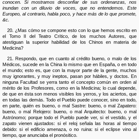
conocen. Si mostramos desconfiar de sus ordenanzas, nos
inundan con un diluvio de voces, que no entendemos. Este
Europeo, al contrario, habla poco, y hace más de lo que promete,
&c.
20. ¿Mas cómo se compone esto con lo que hemos escrito en
el Tomo II del Teatro Crítico, de los muchos Autores, que
atestiguan la superior habilidad de los Chinos en materia de
Medicina?
21. Respondo, que en cuanto al crédito bueno, o malo de los
Médicos, sucede en la China lo mismo que en España, o en todo
el mundo; esto es, que con la mayor parte de la gente, muchos
muy ignorantes, y muy ineptos, pasan por hábiles, y doctos. En
ninguna Facultad se yerra tanto el concepto común en orden al
mérito de los Profesores, como en la Medicina; lo cual depende,
de que en ésta son menos visibles los yerros, y los aciertos, que
en todas las demás. Todo el Pueblo puede conocer, sino en todo,
en parte, quién es bueno, o mal Sastre: bueno, o mal Zapatero:
bueno, o mal Relojero: bueno, o mal Arquitecto: bueno, o mal
Astrónomo; porque todo el Pueblo puede ver, si el vestido, y el
zapato vienen ajustados: si el reloj señala las horas al tiempo
debido: si el edificio amenaza, o no ruina: si el eclipse vino al
tiempo, que anunciaba el pronósitico.