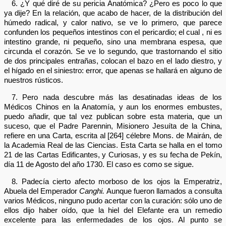
6. ¿Y qué diré de su pericia Anatómica? ¿Pero es poco lo que
ya dije? En la relación, que acabo de hacer, de la distribución del
húmedo radical, y calor nativo, se ve lo primero, que parece
confunden los pequeños intestinos con el pericardio; el cual , ni es
intestino grande, ni pequeño, sino una membrana espesa, que
circunda el corazón. Se ve lo segundo, que trastornando el sitio
de dos principales entrañas, colocan el bazo en el lado diestro, y
el hígado en el siniestro: error, que apenas se hallará en alguno de
nuestros rústicos.
7. Pero nada descubre más las desatinadas ideas de los
Médicos Chinos en la Anatomía, y aun los enormes embustes,
puedo añadir, que tal vez publican sobre esta materia, que un
suceso, que el Padre Parennin, Misionero Jesuíta de la China,
refiere en una Carta, escrita al [264] célebre Mons. de Mairán, de
la Academia Real de las Ciencias. Esta Carta se halla en el tomo
21 de las Cartas Edificantes, y Curiosas, y es su fecha de Pekín,
día 11 de Agosto del año 1730. El caso es como se sigue.
8. Padecía cierto afecto morboso de los ojos la Emperatriz,
Abuela del Emperador
Canghi.
Aunque fueron llamados a consulta
varios Médicos, ninguno pudo acertar con la curación: sólo uno de
ellos dijo haber oído, que la hiel del Elefante era un remedio
excelente para las enfermedades de los ojos. Al punto se