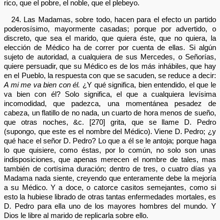
rico, que el pobre, el noble, que el plebeyo.
24. Las Madamas, sobre todo, hacen para el efecto un partido
poderosísimo, mayormente casadas; porque por advertido, o
discreto, que sea el marido, que quiera éste, que no quiera, la
elección de Médico ha de correr por cuenta de ellas. Si algún
sujeto de autoridad, a cualquiera de sus Mercedes, o Señorías,
quiere persuadir, que su Médico es de los más inhábiles, que hay
en el Pueblo, la respuesta con que se sacuden, se reduce a decir:
A mi me va bien con él.
¿Y qué significa, bien entendido, el que le
va bien con él? Solo significa, el que a cualquiera levísima
incomodidad, que padezca, una momentánea pesadez de
cabeza, un flatillo de no nada, un cuarto de hora menos de sueño,
que otras noches, &c. [270] grita, que se llame D. Pedro
(supongo, que este es el nombre del Médico). Viene D. Pedro; ¿y
qué hace el señor D. Pedro? Lo que a él se le antoja; porque haga
lo que quisiere, como éstas, por lo común, no solo son unas
indisposiciones, que apenas merecen el nombre de tales, mas
también de cortísima duración; dentro de tres, o cuatro días ya
Madama nada siente, creyendo que enteramente debe la mejoría
a su Médico. Y a doce, o catorce casitos semejantes, como si
esto la hubiese librado de otras tantas enfermedades mortales, es
D. Pedro para ella uno de los mayores hombres del mundo. Y
Dios le libre al marido de replicarla sobre ello.