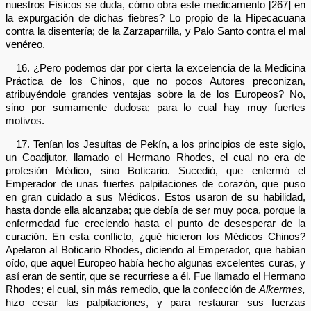
nuestros Físicos se duda, cómo obra este medicamento [267] en
la expurgación de dichas fiebres? Lo propio de la Hipecacuana
contra la disentería; de la Zarzaparrilla, y Palo Santo contra el mal
venéreo.
16. ¿Pero podemos dar por cierta la excelencia de la Medicina
Práctica de los Chinos, que no pocos Autores preconizan,
atribuyéndole grandes ventajas sobre la de los Europeos? No,
sino por sumamente dudosa; para lo cual hay muy fuertes
motivos.
17. Tenían los Jesuítas de Pekín, a los principios de este siglo,
un Coadjutor, llamado el Hermano Rhodes, el cual no era de
profesión Médico, sino Boticario. Sucedió, que enfermó el
Emperador de unas fuertes palpitaciones de corazón, que puso
en gran cuidado a sus Médicos. Estos usaron de su habilidad,
hasta donde ella alcanzaba; que debía de ser muy poca, porque la
enfermedad fue creciendo hasta el punto de desesperar de la
curación. En esta conflicto, ¿qué hicieron los Médicos Chinos?
Apelaron al Boticario Rhodes, diciendo al Emperador, que habían
oído, que aquel Europeo había hecho algunas excelentes curas, y
así eran de sentir, que se recurriese a él. Fue llamado el Hermano
Rhodes; el cual, sin más remedio, que la confección de
Alkermes,
hizo cesar las palpitaciones, y para restaurar sus fuerzas