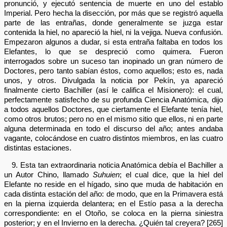
pronunció, y ejecutó sentencia de muerte en uno del establo
Imperial. Pero hecha la disección, por más que se registró aquella
parte de las entrañas, donde generalmente se juzga estar
contenida la hiel, no apareció la hiel, ni la vejiga. Nueva confusión.
Empezaron algunos a dudar, si esta entraña faltaba en todos los
Elefantes, lo que se despreció como quimera. Fueron
interrogados sobre un suceso tan inopinado un gran número de
Doctores, pero tanto sabían éstos, como aquellos; esto es, nada
unos, y otros. Divulgada la noticia por Pekín, ya apareció
finalmente cierto Bachiller (así le califica el Misionero): el cual,
perfectamente satisfecho de su profunda Ciencia Anatómica, dijo
a todos aquellos Doctores, que ciertamente el Elefante tenía hiel,
como otros brutos; pero no en el mismo sitio que ellos, ni en parte
alguna determinada en todo el discurso del año; antes andaba
vagante, colocándose en cuatro distintos miembros, en las cuatro
distintas estaciones.
9. Esta tan extraordinaria noticia Anatómica debía el Bachiller a
un Autor Chino, llamado
Suhuien
; el cual dice, que la hiel del
Elefante no reside en el hígado, sino que muda de habitación en
cada distinta estación del año: de modo, que en la Primavera está
en la pierna izquierda delantera; en el Estío pasa a la derecha
correspondiente: en el Otoño, se coloca en la pierna siniestra
posterior; y en el Invierno en la derecha. ¿Quién tal creyera? [265]