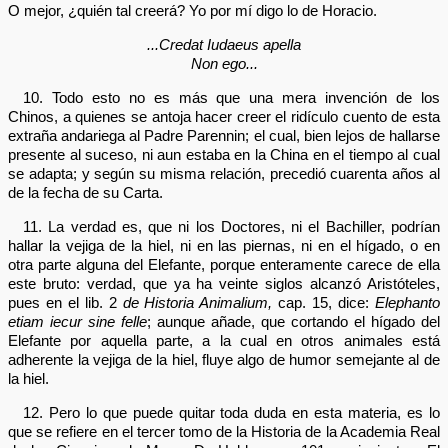
O mejor, ¿quién tal creerá? Yo por mí digo lo de Horacio.
...Credat Iudaeus apella
Non ego...
10. Todo esto no es más que una mera invención de los
Chinos, a quienes se antoja hacer creer el ridículo cuento de esta
extraña andariega al Padre Parennin; el cual, bien lejos de hallarse
presente al suceso, ni aun estaba en la China en el tiempo al cual
se adapta; y según su misma relación, precedió cuarenta años al
de la fecha de su Carta.
11. La verdad es, que ni los Doctores, ni el Bachiller, podrían
hallar la vejiga de la hiel, ni en las piernas, ni en el hígado, o en
otra parte alguna del Elefante, porque enteramente carece de ella
este bruto: verdad, que ya ha veinte siglos alcanzó Aristóteles,
pues en el lib. 2
de Historia Animalium,
cap. 15, dice:
Elephanto
etiam iecur sine felle
; aunque añade, que cortando el hígado del
Elefante por aquella parte, a la cual en otros animales está
adherente la vejiga de la hiel, fluye algo de humor semejante al de
la hiel.
12. Pero lo que puede quitar toda duda en esta materia, es lo
que se refiere en el tercer tomo de la Historia de la Academia Real