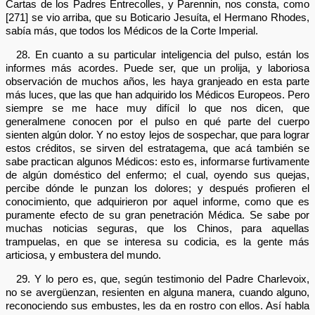
Cartas de los Padres Entrecolles, y Parennin, nos consta, como
[271] se vio arriba, que su Boticario Jesuíta, el Hermano Rhodes,
sabía más, que todos los Médicos de la Corte Imperial.
28. En cuanto a su particular inteligencia del pulso, están los
informes más acordes. Puede ser, que un prolija, y laboriosa
observación de muchos años, les haya granjeado en esta parte
más luces, que las que han adquirido los Médicos Europeos. Pero
siempre se me hace muy difícil lo que nos dicen, que
generalmene conocen por el pulso en qué parte del cuerpo
sienten algún dolor. Y no estoy lejos de sospechar, que para lograr
estos créditos, se sirven del estratagema, que acá también se
sabe practican algunos Médicos: esto es, informarse furtivamente
de algún doméstico del enfermo; el cual, oyendo sus quejas,
percibe dónde le punzan los dolores; y después profieren el
conocimiento, que adquirieron por aquel informe, como que es
puramente efecto de su gran penetración Médica. Se sabe por
muchas noticias seguras, que los Chinos, para aquellas
trampuelas, en que se interesa su codicia, es la gente más
articiosa, y embustera del mundo.
29. Y lo pero es, que, según testimonio del Padre Charlevoix,
no se avergüenzan, resienten en alguna manera, cuando alguno,
reconociendo sus embustes, les da en rostro con ellos. Así habla