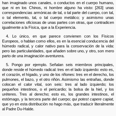
han imaginado unos canales, o conductos en el cuerpo humano,
que ni en los Chinos, ni hombre alguno ha visto: [263] unas
correspondencias armónicas de tal, o tal parte del cuerpo, con tal,
o tal elemento, tal, o tal cuerpo metálico; y asimismo unas
correlaciones oficiosas de unas partes con otras, que contradicen
igualmente a la Física, que a la Experiencia.
4. Lo único, en que parece convienen con los Físicos
Europeos, o hablan como ellos, es en la esencial conducencia del
húmedo radical, y calor nativo para la conservación de la vida:
pero las particularidades, que añaden sobre uno, y otro, son mero
parto de una imaginación aventurera.
5. Pongo por ejemplo. Señalan seis miembros principales,
donde reside el húmedo radical: tres en el lado izquierdo: esto es,
el corazón, el hígado, y uno de los riñones: tres en el derecho, los
pulmones, el bazo, y el otro riñón. Asimismo las entrañas, donde
colocan el calor vital, son seis: tres al lado izquierdo; los
pequeños intestinos, o el pericardio; la bolsa de la hiel, y los
uréteres. Tres al derecho; esto es, los grandes intestinos, el
estómago, y la tercera parte del cuerpo;
qui potest capere capiat,
que yo en esta distribución no hago más, que traducir literalmente
al Padre Du-Halde.