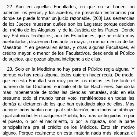
22. Aun en aquellas Facultades, en que no se hacen tan
patentes los yerros, y los aciertos, se presentan testimonios por
donde se puede formar un juicio razonable. [269] Las sentencias
de los Jueces muestran cuáles son los Legistas; porque deciden
del mérito de los Alegatos, y de la Justicia de las Partes. Donde
hay Estudios Teológicos, aun los Estudiantes, que no están muy
adelantados, disciernen bastante la mayor, o menor ciencia de los
Maestros. Y en general en éstas, y otras algunas Facultades, el
crédito mayor, o menor de los Facultativos, desciende al Público
de sujetos, que gozan alguna inteligencia de ellas.
23. Solo en la Medicina no hay para el Público regla alguna. Y
porque no hay regla alguna, todos quieren hacer regla. De modo,
que en esta Facultad son muy pocos los doctos: es bastante el
número de los Doctores, e infinito el de los Bachilleres. Siendo la
más impenetrable de todas las ciencias naturales, sólo en ella
presume todo el mundo tener voto, remitiéndose en todas las
demás al dictamen de los que han estudiado algo de ellas. Mas
aunque todos hablan con igual satisfacción, no a todos se atribuye
igual autoridad. En cualquiera Pueblo, los más distinguidos, o por
el puesto, o por el nacimiento, o por la riqueza, son la parte
principalísima pra el crédito de los Médicos. Esto sin motivo
alguno. Porque realmente en esta materia nada más alcanza el