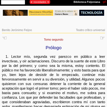
Benito Jerónimo Feijoo
Teatro crítico universal
☜
☞
Tomo segundo
Prólogo
1. Lector mío, segunda vez parezco en público a leer
invectivas, y oír aclamaciones. Discurro de la suerte de este Libro
por la del primero; y como sea la misma, estoy contento. El
público me ha favorecido liberalísimamente; y esto basta para que
yo, bien lejos de desistir de lo empezado, continúe más
fervorosamente en servir a su diversión, y utilidad. Algunos pocos
quisieron con sus censuras detener la corriente de la general
aceptación que logró el primer tomo; pero el haber sido pocos, me
basta para consuelo; y si examino el motivo, me sobra para
confianza. Los que por defender las facultades que profesaban, y
que consideraban agraviadas, escribieron contra mí con tanto
ardor, manifestaron hacer demasiada estimación de mi pluma en