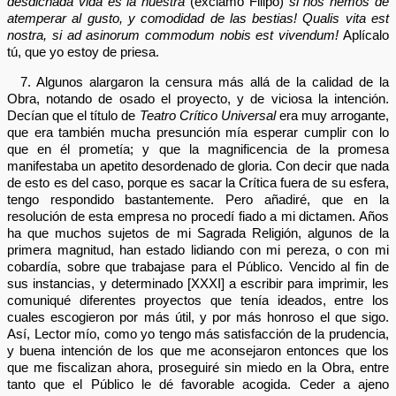
desdichada vida es la nuestra
(exclamó Filipo)
si nos hemos de
atemperar al gusto, y comodidad de las bestias! Qualis vita est
nostra, si ad asinorum commodum nobis est vivendum!
Aplícalo
tú, que yo estoy de priesa.
7. Algunos alargaron la censura más allá de la calidad de la
Obra, notando de osado el proyecto, y de viciosa la intención.
Decían que el título de
Teatro Crítico Universal
era muy arrogante,
que era también mucha presunción mía esperar cumplir con lo
que en él prometía; y que la magnificencia de la promesa
manifestaba un apetito desordenado de gloria. Con decir que nada
de esto es del caso, porque es sacar la Crítica fuera de su esfera,
tengo respondido bastantemente. Pero añadiré, que en la
resolución de esta empresa no procedí fiado a mi dictamen. Años
ha que muchos sujetos de mi Sagrada Religión, algunos de la
primera magnitud, han estado lidiando con mi pereza, o con mi
cobardía, sobre que trabajase para el Público. Vencido al fin de
sus instancias, y determinado [XXXI] a escribir para imprimir, les
comuniqué diferentes proyectos que tenía ideados, entre los
cuales escogieron por más útil, y por más honroso el que sigo.
Así, Lector mío, como yo tengo más satisfacción de la prudencia,
y buena intención de los que me aconsejaron entonces que los
que me fiscalizan ahora, proseguiré sin miedo en la Obra, entre
tanto que el Público le dé favorable acogida. Ceder a ajeno