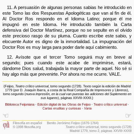
11. A persuasión de algunas personas sabias he introducido en
este Tomo las dos Respuestas Apologéticas que van al fin de él.
Al Doctor Ros respondo en el Idioma Latino; porque él me
impugnó en este Idioma. He introducido también la Carta
defensiva del Doctor Martínez, porque no se sepulte en el olvido
este precioso rasgo de su pluma. Cuanto escribe este sabio, y
elocuente Autor es digno de la inmortalidad. La impugnación del
Doctor Ros es muy larga para poder darle aquí cabimiento.
12. Avísote que el tercer Tomo seguirá muy en breve al
segundo; pues cuando este acabe de imprimirse, estará,
dándome Dios salud, trabajada la mayor parte de aquel. No sé si
hay algo más que prevenirte. Por ahora no me ocurre. VALE.
{Feijoo,
Teatro crítico universal
, tomo segundo (1728). Texto según la edición de Madrid
1779 (por D. Joaquín Ibarra, a costa de la Real Compañía de Impresores y Libreros),
tomo segundo (
nueva impresión, en la cual van puestas las adiciones del Suplemento en
sus lugares
), páginas XXVIII-XXXII.}
Biblioteca Feijoniana
·
Edición digital de las Obras de Feijoo
·
Teatro crítico universal
·
Cartas eruditas y curiosas
·
Varia
☜
☞
Filosofía en español
Benito Jerónimo Feijoo (1676-1764)
© 1998 filosofia.org
Teatro crítico universal
, tomo segundo (1728)
Madrid 1779, tomo 2, páginas XXVIII-XXXII