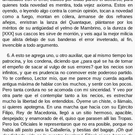
quienes toda novedad es mentira, toda vejez axioma. Estos en
oyendo, o leyendo algo contra la común opinión, tocan a novedad
como a fuego, montan en cólera, ármanse de dos refranes
añejos, enristran la lanza del
Quantaque,
plántanse por los
méritos de su antigüedad el yelmo de Mambrino, o la dureza de
[XXX] sus cascos les sirve de morrión, y veis aquí la mejor milicia
que alista debajo de sus banderas el error inveterado, al fin,
invencible a todo argumento.
6. A esto se agrega uno, u otro auxiliar, que al mismo tiempo los
patrocina, y los condena, diciendo que ¿para qué se ha de tomar
el empeño de sacar al vulgo de sus errores? que los necios son
infinitos, y que es prudencia no conmover este poderoso partido.
Yo te confieso, Lector mío, que me parece muy cuerda aquella
antigua máxima de hablar con los muchos, y sentir con los pocos.
Pero tanta cordura no se acomoda con mi sinceridad. Y veo por
otra parte que el contemplar tanto a los necios, es estrechar
mucho la libertad de los entendidos. Óyeme un chiste, o llámalo,
si quieres apotegma. En una marcha que hacía con su Ejército
Filipo, Rey de Macedonia, llegó a un sitio hermoso, apacible,
despejado; y enamorado de él, quiso que parasen allí las Tropas.
Pero los Oficiales le representaron que no era posible, porque no
había allí pasto para la Caballería, y bestias del bagaje.
¡Oh qué