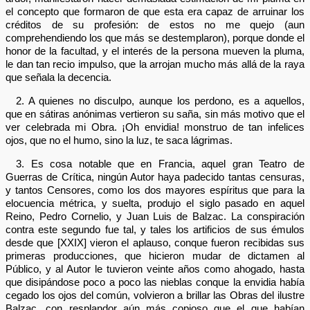
el concepto que formaron de que esta era capaz de arruinar los
créditos de su profesión: de estos no me quejo (aun
comprehendiendo los que más se destemplaron), porque donde el
honor de la facultad, y el interés de la persona mueven la pluma,
le dan tan recio impulso, que la arrojan mucho más allá de la raya
que señala la decencia.
2. A quienes no disculpo, aunque los perdono, es a aquellos,
que en sátiras anónimas vertieron su saña, sin más motivo que el
ver celebrada mi Obra. ¡Oh envidia! monstruo de tan infelices
ojos, que no el humo, sino la luz, te saca lágrimas.
3. Es cosa notable que en Francia, aquel gran Teatro de
Guerras de Crítica, ningún Autor haya padecido tantas censuras,
y tantos Censores, como los dos mayores espíritus que para la
elocuencia métrica, y suelta, produjo el siglo pasado en aquel
Reino, Pedro Cornelio, y Juan Luis de Balzac. La conspiración
contra este segundo fue tal, y tales los artificios de sus émulos
desde que [XXIX] vieron el aplauso, conque fueron recibidas sus
primeras producciones, que hicieron mudar de dictamen al
Público, y al Autor le tuvieron veinte años como ahogado, hasta
que disipándose poco a poco las nieblas conque la envidia había
cegado los ojos del común, volvieron a brillar las Obras del ilustre
Balzac, con resplandor aún más copioso que el que habían