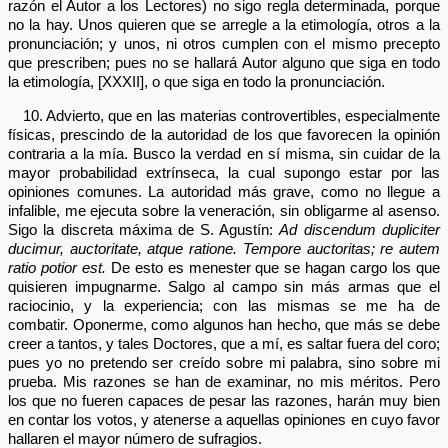
razón el Autor a los Lectores) no sigo regla determinada, porque
no la hay. Unos quieren que se arregle a la etimología, otros a la
pronunciación; y unos, ni otros cumplen con el mismo precepto
que prescriben; pues no se hallará Autor alguno que siga en todo
la etimología, [XXXII], o que siga en todo la pronunciación.
10. Advierto, que en las materias controvertibles, especialmente
físicas, prescindo de la autoridad de los que favorecen la opinión
contraria a la mía. Busco la verdad en sí misma, sin cuidar de la
mayor probabilidad extrínseca, la cual supongo estar por las
opiniones comunes. La autoridad más grave, como no llegue a
infalible, me ejecuta sobre la veneración, sin obligarme al asenso.
Sigo la discreta máxima de S. Agustín:
Ad discendum dupliciter
ducimur, auctoritate, atque ratione. Tempore auctoritas; re autem
ratio potior est.
De esto es menester que se hagan cargo los que
quisieren impugnarme. Salgo al campo sin más armas que el
raciocinio, y la experiencia; con las mismas se me ha de
combatir. Oponerme, como algunos han hecho, que más se debe
creer a tantos, y tales Doctores, que a mí, es saltar fuera del coro;
pues yo no pretendo ser creído sobre mi palabra, sino sobre mi
prueba. Mis razones se han de examinar, no mis méritos. Pero
los que no fueren capaces de pesar las razones, harán muy bien
en contar los votos, y atenerse a aquellas opiniones en cuyo favor
hallaren el mayor número de sufragios.