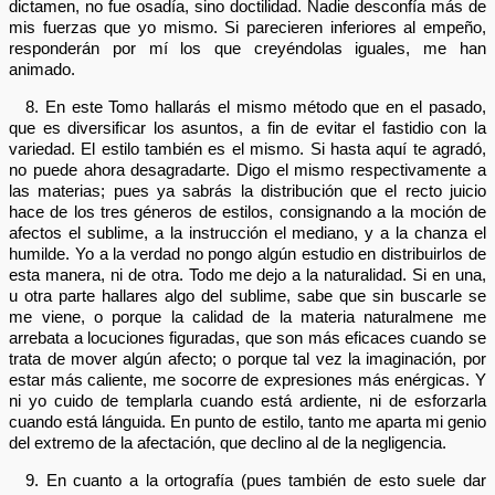
dictamen, no fue osadía, sino doctilidad. Nadie desconfía más de
mis fuerzas que yo mismo. Si parecieren inferiores al empeño,
responderán por mí los que creyéndolas iguales, me han
animado.
8. En este Tomo hallarás el mismo método que en el pasado,
que es diversificar los asuntos, a fin de evitar el fastidio con la
variedad. El estilo también es el mismo. Si hasta aquí te agradó,
no puede ahora desagradarte. Digo el mismo respectivamente a
las materias; pues ya sabrás la distribución que el recto juicio
hace de los tres géneros de estilos, consignando a la moción de
afectos el sublime, a la instrucción el mediano, y a la chanza el
humilde. Yo a la verdad no pongo algún estudio en distribuirlos de
esta manera, ni de otra. Todo me dejo a la naturalidad. Si en una,
u otra parte hallares algo del sublime, sabe que sin buscarle se
me viene, o porque la calidad de la materia naturalmene me
arrebata a locuciones figuradas, que son más eficaces cuando se
trata de mover algún afecto; o porque tal vez la imaginación, por
estar más caliente, me socorre de expresiones más enérgicas. Y
ni yo cuido de templarla cuando está ardiente, ni de esforzarla
cuando está lánguida. En punto de estilo, tanto me aparta mi genio
del extremo de la afectación, que declino al de la negligencia.
9. En cuanto a la ortografía (pues también de esto suele dar