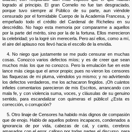
logrado al principio. El gran Cornelio no fue tan desgraciado,
porque tuvo siempre al Público de su parte, aun viéndole
censurado por el formidable Cuerpo de la Academia Francesa, y
empeñado todo el crédito del Cardenal de Richelieu en su
descrédito. No hago esta memoria por compararme a aquellos
por la parte del mérito, sino por la de la fortuna. Ellos merecieron
la celebridad; yo la logré sin merecerla. Pero así ellos, como a mí,
el aire del aplauso nos llevó hacia el escollo de la envidia.
4. No niego que justamente se me pudo censurar en muchas
cosas. Conozco varios defectos míos; y es de creer que sean
muchos más los que no conozco. Pero la emulación fue en este
lance más ciega que el amor propio; pues no vieron los censores
las flaquezas de mi pluma, viéndolos yo mismo; y no advirtiendo
los defectos verdaderos, me los achacaron fingidos. ¡Oh cuántos
infieles comentarios parecieron de mis Escritos, arrancando con
mala fe, y con violencia suma, voces, y cláusulas de su genuino
sentido, para escandalizar con quimeras el público! ¿Esta es
corrección, o corrupción?
5. Otro linaje de Censores ha habido más dignos de compasión
que de enojo. Hablo de aquellos pobres incapaces, condenados a
ignorancia de por vida, cabezas de cal, y canto, cerebros
amasados con el error, calloso por todas partes el discurso, para