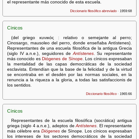
el representante más conocido de esta escuela.
Diccionario filosófico abreviado
· 1959:68
Cínicos
(del griego κυνικός : relativo o semejante al perro;
Cinosargo, mausoleo del perro, donde enseñaba Antístenes).
Representantes de una escuela filosófica de la antigua Grecia
(siglo IV a.n.e.), seguidores de
Antístenes
. Su representante
más conocido es
Diógenes de Sínope
. Los cínicos expresaban
la mentalidad de las capas democráticas de la sociedad
esclavista. Entendían que la base de la felicidad y de la virtud
se encontraba en el desdén por las normas sociales, en la
renuncia a la riqueza a la gloria, a todas las satisfaccionis de
los sentidos.
Diccionario filosófico
· 1965:66
Cínicos
Representantes de la escuela filosófica (socrática) antigua
griega (siglo 4 a.n.e.), adeptos de
Antístenes
. El representante
más célebre era
Diógenes
de Sínope. Los cínicos expresaban
los intereses de los sectores democráticos de la sociedad