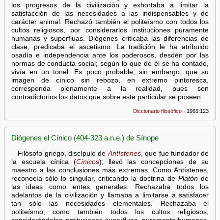
los progresos de la civilización y exhortaba a limitar la
satisfacción de las necesidades a las indispensables y de
carácter animal. Rechazó también el politeísmo con todos los
cultos religiosos, por considerarlos instituciones puramente
humanas y superfluas. Diógenes criticaba las diferencias de
clase, predicaba el ascetismo. La tradición le ha atribuido
osadía e independencia ante los poderosos, desdén por las
normas de conducta social; según lo que de él se ha contado,
vivía en un tonel. Es poco probable, sin embargo, que su
imagen de cínico sin rebozo, en extremo pintoresca,
corresponda plenamente a la realidad, pues son
contradictorios los datos que sobre este particular se poseen.
Diccionario filosófico
· 1965:123
Diógenes el Cínico (404-323 a.n.e.) de Sínope
Filósofo griego, discípulo de
Antístenes
, que fue fundador de
la escuela cínica (
Cínicos
); llevó las concepciones de su
maestro a las conclusiones más extremas. Como Antístenes,
reconocía sólo lo singular, criticando la doctrina de
Platón
de
las ideas como entes generales. Rechazaba todos los
adelantos de la civilización y llamaba a limitarse a satisfacer
tan sólo las necesidades elementales. Rechazaba el
politeísmo, como también todos los cultos religiosos,