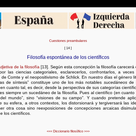
Cuestiones preambulares
[ 14 ]
Filosofía espontánea de los científicos
djetiva
de la filosofía
[13]. Según esta concepción la filosofía carecerá
or las ciencias categoriales, esclarecerlos, confrontarlos, a veces
o de Comte y el neopositivismo de Schlick. En nuestro días el género lit
as de síntesis” constituye uno de los más notables
sucedáneos
de l
n cuanto tal, es decir, desde la perspectiva de sus categorías científic
o) es siempre un sucedáneo de la filosofía. Pues al científico (en cuant
 del mundo”, sino “visiones de su campo”. Y cuando pretende aplic
 su esfera, a otros contextos, los distorsionará y tergiversará las id
ser otra cosa sino reexposiciones de concepciones arcaicas disimula
 los científicos.
<<<
Diccionario filosófico
>>>