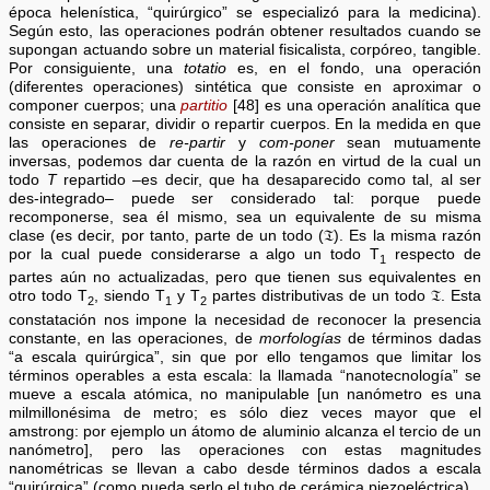
época helenística, “quirúrgico” se especializó para la medicina).
Según esto, las operaciones podrán obtener resultados cuando se
supongan actuando sobre un material fisicalista, corpóreo, tangible.
Por consiguiente, una
totatio
es, en el fondo, una operación
(diferentes operaciones) sintética que consiste en aproximar o
componer cuerpos; una
partitio
[48] es una operación analítica que
consiste en separar, dividir o repartir cuerpos. En la medida en que
las operaciones de
re-partir
y
com-poner
sean mutuamente
inversas, podemos dar cuenta de la razón en virtud de la cual un
todo
T
repartido –es decir, que ha desaparecido como tal, al ser
des-integrado– puede ser considerado tal: porque puede
recomponerse, sea él mismo, sea un equivalente de su misma
clase (es decir, por tanto, parte de un todo (𝔗). Es la misma razón
por la cual puede considerarse a algo un todo T
respecto de
1
partes aún no actualizadas, pero que tienen sus equivalentes en
otro todo T
, siendo T
y T
partes distributivas de un todo 𝔗. Esta
2
1
2
constatación nos impone la necesidad de reconocer la presencia
constante, en las operaciones, de
morfologías
de términos dadas
“a escala quirúrgica”, sin que por ello tengamos que limitar los
términos operables a esta escala: la llamada “nanotecnología” se
mueve a escala atómica, no manipulable [un nanómetro es una
milmillonésima de metro; es sólo diez veces mayor que el
amstrong: por ejemplo un átomo de aluminio alcanza el tercio de un
nanómetro], pero las operaciones con estas magnitudes
nanométricas se llevan a cabo desde términos dados a escala
“quirúrgica” (como pueda serlo el tubo de cerámica piezoeléctrica).