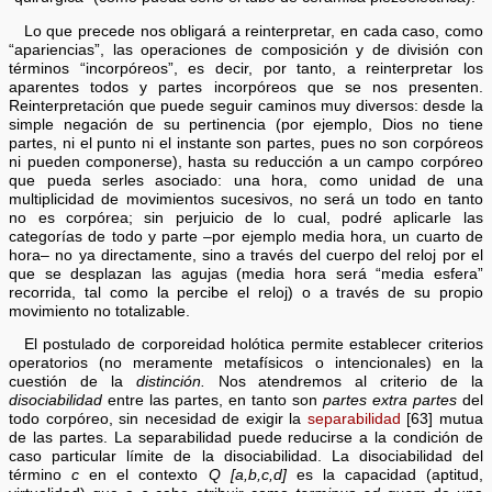
Lo que precede nos obligará a reinterpretar, en cada caso, como
“apariencias”, las operaciones de composición y de división con
términos “incorpóreos”, es decir, por tanto, a reinterpretar los
aparentes todos y partes incorpóreos que se nos presenten.
Reinterpretación que puede seguir caminos muy diversos: desde la
simple negación de su pertinencia (por ejemplo, Dios no tiene
partes, ni el punto ni el instante son partes, pues no son corpóreos
ni pueden componerse), hasta su reducción a un campo corpóreo
que pueda serles asociado: una hora, como unidad de una
multiplicidad de movimientos sucesivos, no será un todo en tanto
no es corpórea; sin perjuicio de lo cual, podré aplicarle las
categorías de todo y parte –por ejemplo media hora, un cuarto de
hora– no ya directamente, sino a través del cuerpo del reloj por el
que se desplazan las agujas (media hora será “media esfera”
recorrida, tal como la percibe el reloj) o a través de su propio
movimiento no totalizable.
El postulado de corporeidad holótica permite establecer criterios
operatorios (no meramente metafísicos o intencionales) en la
cuestión de la
distinción.
Nos atendremos al criterio de la
disociabilidad
entre las partes, en tanto son
partes extra partes
del
todo corpóreo, sin necesidad de exigir la
separabilidad
[63] mutua
de las partes. La separabilidad puede reducirse a la condición de
caso particular límite de la disociabilidad. La disociabilidad del
término
c
en el contexto
Q [a,b,c,d]
es la capacidad (aptitud,