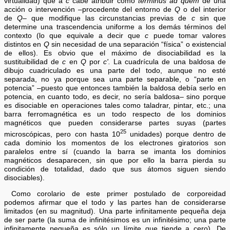
virtualidad) que a
c
cabe atribuir como
terminus ad quem
de una
acción o intervención –procedente del entorno de
Q
o del interior
de
Q
– que modifique las circunstancias previas de
c
sin que
determine una trascendencia uniforme a los demás términos del
contexto (lo que equivale a decir que
c
puede tomar valores
distintos en
Q
sin necesidad de una separación “física” o existencial
de ellos). Es obvio que el máximo de disociabilidad es la
sustituibilidad de
c
en
Q
por
c'.
La cuadrícula de una baldosa de
dibujo cuadriculado es una parte del todo, aunque no esté
separada, no ya porque sea una parte separable, o “parte en
potencia” –puesto que entonces también la baldosa debía serlo en
potencia, en cuanto todo, es decir, no sería baldosa– sino porque
es disociable en operaciones tales como taladrar, pintar, etc.; una
barra ferromagnética es un todo respecto de los dominios
magnéticos que pueden considerarse partes suyas (partes
25
microscópicas, pero con hasta 10
unidades) porque dentro de
cada dominio los momentos de los electrones giratorios son
paralelos entre sí (cuando la barra se imanta los dominios
magnéticos desaparecen, sin que por ello la barra pierda su
condición de totalidad, dado que sus átomos siguen siendo
disociables).
Como corolario de este primer postulado de corporeidad
podemos afirmar que el todo y las partes han de considerarse
limitados (en su magnitud). Una parte infinitamente pequeña deja
de ser parte (la suma de infinitésimos es un infinitésimo; una parte
infinitamente pequeña es sólo un límite que tiende a cero). De