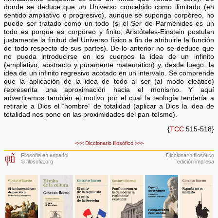
donde se deduce que un Universo concebido como ilimitado (en
sentido ampliativo o progresivo), aunque se suponga corpóreo, no
puede ser tratado como un todo (si el Ser de Parménides es un
todo es porque es corpóreo y finito; Aristóteles-Einstein postulan
justamente la finitud del Universo físico a fin de atribuirle la función
de todo respecto de sus partes). De lo anterior no se deduce que
no pueda introducirse en los cuerpos la idea de un infinito
(ampliativo, abstracto y puramente matemático) y, desde luego, la
idea de un infinito regresivo acotado en un intervalo. Se comprende
que la aplicación de la idea de todo al ser (al modo eleático)
representa una aproximación hacia el monismo. Y aquí
advertiremos también el motivo por el cual la teología tendería a
retirarle a Dios el “nombre” de totalidad (aplicar a Dios la idea de
totalidad nos pone en las proximidades del pan-teísmo).
{
TCC
515-518}
<<<
Diccionario filosófico
>>>
Filosofía en español
Diccionario filosófico
© filosofia.org
edición impresa