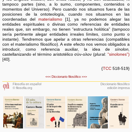
tampoco partes (sino, a lo sumo, componentes, contenidos o
momentos del Universo). Pero cuando nos situamos fuera de las
posiciones de la ontoteología, cuando nos situamos en las
coordenadas del
materialismo
[1], ya no podemos alegar las
entidades espirituales o divinas como referencias de entidades
reales que, sin embargo, no tienen “estructura holótica” (tampoco
sería pertinente alegar entidades irreales límites, como punto o
instante). Tendremos que apelar a otras referencias (compatibles
con el materialismo filosófico). A este efecto nos vemos obligados a
introducir, como referencia auxiliar, la idea de
sínolon,
castellanizando el término aristotélico σύν-ολον (plural:
“sinolones”)
[40].
{
TCC
518-519}
<<<
Diccionario filosófico
>>>
Filosofía en español
Diccionario filosófico
© filosofia.org
edición impresa