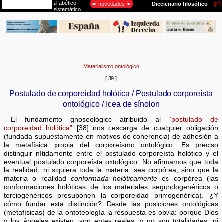
Materialismo ontológico
[ 39 ]
Postulado de corporeidad holótica / Postulado corporeísta
ontológico / Idea de sínolon
El fundamento gnoseológico atribuido al
“postulado de
corporeidad holótica”
[38] nos descarga de cualquier obligación
(fundada supuestamente en motivos de coherencia) de adhesión a
la metafísica propia del corporeísmo ontológico. Es preciso
distinguir nítidamente entre el postulado corporeísta holótico y el
eventual postulado corporeísta ontológico. No afirmamos que toda
la realidad, ni siquiera toda la materia, sea corpórea, sino que la
materia o realidad
conformada holóticamente
es corpórea (las
conformaciones holóticas de los materiales segundogenéricos o
terciogenéricos presuponen la corporeidad primogenérica). ¿Y
cómo fundar esta distinción? Desde las posiciones ontológicas
(metafísicas) de la ontoteología la respuesta es obvia: porque Dios
y los ángeles existen, son entes reales, y no son totalidades, ni