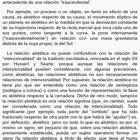
antecedente de una relación “trascendental”.
Por ejemplo, un proceso o un objeto, en tanto es efecto de una
causa, es alotético respecto de su causa; el movimiento elíptico de
un planeta es alotético en la medida en que la desviación constante
de su trayectoria respecto de la recta inercial que toca cada uno de
sus puntos, como tangente a la curva, la pone internamente
(“trascendentalmente”) en relación con una masa gravitatoria
distinta de la suya propia, la del Sol.
La relación alotética no puede confundirse con la relación de
“intencionalidad” de la tradición escolástica, renovada en el siglo XX
por Husserl y Searle; porque aunque las relaciones de
intencionalidad pueden considerarse, con algunas precisiones,
como alotéticas, las relaciones alotéticas no son necesariamente
relaciones de intencionalidad. Por supuesto, la relación alotética no
tiene por qué ser entendida como una relación de semejanza
(isológica o icónica) o como una función de representación, la llave
es alotética respecto a la cerradura. Dicho de otro modo, tampoco
la relación alotética es una relación signitiva (que, en cambio, suele
ser considerada como una relación de intencionalidad). Todo
significante (por ejemplo, toda parte del “símbolo” que ha sido
fracturado respecto de otra parte con la que habrá de “ajustar”) es,
por definición, alotético, pero no todo lo que es alotético es por sí
mismo un signo, sin perjuicio de que, sobre una relación alotética,
previamente establecida, pueda un sujeto operatorio formar un
signo (la relación alotética, a título de efecto, que tiene el humo