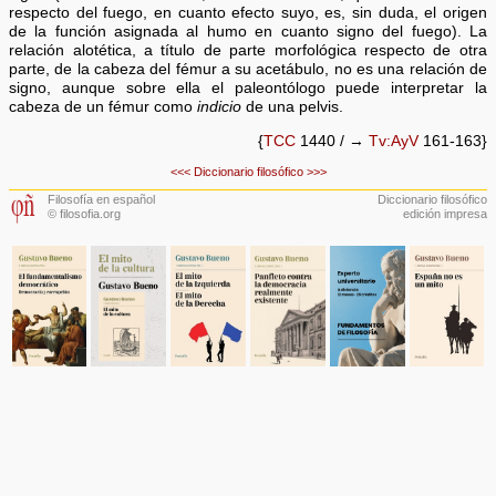
respecto del fuego, en cuanto efecto suyo, es, sin duda, el origen
de la función asignada al humo en cuanto signo del fuego). La
relación alotética, a título de parte morfológica respecto de otra
parte, de la cabeza del fémur a su acetábulo, no es una relación de
signo, aunque sobre ella el paleontólogo puede interpretar la
cabeza de un fémur como
indicio
de una pelvis.
{
TCC
1440 / →
Tv:AyV
161-163}
<<<
Diccionario filosófico
>>>
Filosofía en español
Diccionario filosófico
© filosofia.org
edición impresa