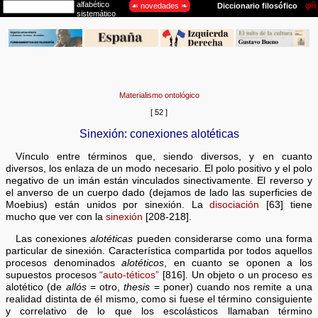
Materialismo ontológico
[ 52 ]
Sinexión: conexiones alotéticas
Vínculo entre términos que, siendo diversos, y en cuanto
diversos, los enlaza de un modo necesario. El polo positivo y el polo
negativo de un imán están vinculados sinectivamente. El reverso y
el anverso de un cuerpo dado (dejamos de lado las superficies de
Moebius) están unidos por sinexión. La
disociación
[63] tiene
mucho que ver con la
sinexión
[208-218].
Las conexiones
alotéticas
pueden considerarse como una forma
particular de sinexión. Característica compartida por todos aquellos
procesos denominados
alotéticos
, en cuanto se oponen a los
supuestos procesos
“auto-téticos”
[816]. Un objeto o un proceso es
alotético (de
allós
= otro,
thesis
= poner) cuando nos remite a una
realidad distinta de él mismo, como si fuese el término consiguiente
y correlativo de lo que los escolásticos llamaban término