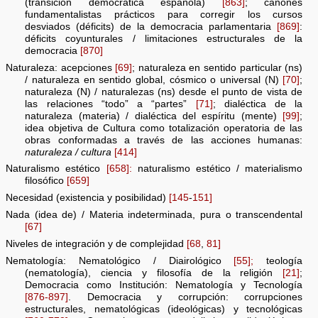
(transición democrática española)
[863]
; cánones
fundamentalistas prácticos para corregir los cursos
desviados (déficits) de la democracia parlamentaria
[869]
:
déficits coyunturales / limitaciones estructurales de la
democracia
[870]
Naturaleza: acepciones
[69]
; naturaleza en sentido particular (ns)
/ naturaleza en sentido global, cósmico o universal (N)
[70]
;
naturaleza (N) / naturalezas (ns) desde el punto de vista de
las relaciones “todo” a “partes”
[71]
; dialéctica de la
naturaleza (materia) / dialéctica del espíritu (mente)
[99]
;
idea objetiva de Cultura como totalización operatoria de las
obras conformadas a través de las acciones humanas:
naturaleza / cultura
[414]
Naturalismo estético
[658]:
naturalismo estético / materialismo
filosófico
[659]
Necesidad (existencia y posibilidad)
[145
-
151]
Nada (idea de) / Materia indeterminada, pura o transcendental
[67]
Niveles de integración y de complejidad
[68
,
81]
Nematología: Nematológico / Diairológico
[55];
teología
(nematología), ciencia y filosofía de la religión
[21]
;
Democracia como Institución: Nematología y Tecnología
[876-897]
. Democracia y corrupción: corrupciones
estructurales, nematológicas (ideológicas) y tecnológicas