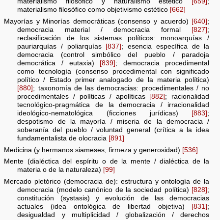
materialismo filosófico y naturalismo estético
[659]
;
materialismo filosófico como objetivismo estético
[662]
Mayorías y Minorías democráticas (consenso y acuerdo)
[640]
;
democracia material / democracia formal
[827]
;
reclasificación de los sistemas políticos: monoarquías /
pauriarquías / poliarquías
[837]
; esencia específica de la
democracia (control simbólico del pueblo / paradoja
democrática / eutaxia)
[839]
; democracia procedimental
como tecnología (consenso procedimental con significado
político / Estado primer analogado de la materia política)
[880]
; taxonomía de las democracias: procedimentales / no
procedimentales / políticas / apolíticas
[882]
; racionalidad
tecnológico-pragmática de la democracia / irracionalidad
ideológico-nematológica (ficciones jurídicas)
[883]
;
despotismo de la mayoría / miseria de la democracia /
soberanía del pueblo / voluntad general (crítica a la idea
fundamentalista de olocracia
[891]
Medicina (y hermanos siameses, firmeza y generosidad)
[536]
Mente (dialéctica del espíritu o de la mente / dialéctica de la
materia o de la naturaleza)
[99]
Mercado pletórico (democracia de): estructura y ontología de la
democracia (modelo canónico de la sociedad política)
[828]
;
constitución (systasis) y evolución de las democracias
actuales (idea ontológica de libertad objetiva)
[831]
;
desigualdad y multiplicidad / globalización / derechos