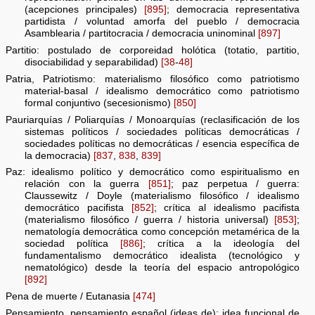
(acepciones principales)
[895]
; democracia representativa
partidista / voluntad amorfa del pueblo / democracia
Asamblearia / partitocracia / democracia uninominal
[897]
Partitio: postulado de corporeidad holótica (totatio, partitio,
disociabilidad y separabilidad)
[38
-
48]
Patria, Patriotismo: materialismo filosófico como patriotismo
material-basal / idealismo democrático como patriotismo
formal conjuntivo (secesionismo)
[850]
Pauriarquías / Poliarquías / Monoarquías (reclasificación de los
sistemas políticos / sociedades políticas democráticas /
sociedades políticas no democráticas / esencia específica de
la democracia)
[837
,
838
,
839]
Paz: idealismo político y democrático como espiritualismo en
relación con la guerra
[851]
; paz perpetua / guerra:
Claussewitz / Doyle (materialismo filosófico / idealismo
democrático pacifista
[852]
; crítica al idealismo pacifista
(materialismo filosófico / guerra / historia universal)
[853]
;
nematología democrática como concepción metamérica de la
sociedad política
[886]
; crítica a la ideología del
fundamentalismo democrático idealista (tecnológico y
nematológico) desde la teoría del espacio antropológico
[892]
Pena de muerte / Eutanasia
[474]
Pensamiento, pensamiento español (ideas de): idea funcional de