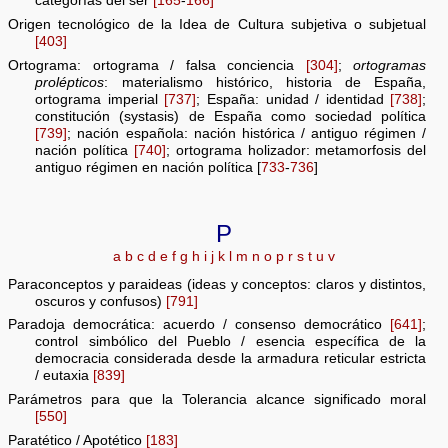
categorías del ser
[165
-
166]
Origen tecnológico de la Idea de Cultura subjetiva o subjetual
[403]
Ortograma: ortograma / falsa conciencia
[304]
;
ortogramas
prolépticos
: materialismo histórico, historia de España,
ortograma imperial
[737]
; España: unidad / identidad
[738]
;
constitución (systasis) de España como sociedad política
[739]
; nación española: nación histórica / antiguo régimen /
nación política
[740]
; ortograma holizador: metamorfosis del
antiguo régimen en nación política [
733
-
736
]
P
a
b
c
d
e
f
g
h
i
j
k
l
m
n
o
p
r
s
t
u
v
Paraconceptos y paraideas (ideas y conceptos: claros y distintos,
oscuros y confusos)
[791]
Paradoja democrática: acuerdo / consenso democrático
[641]
;
control simbólico del Pueblo / esencia específica de la
democracia considerada desde la armadura reticular estricta
/ eutaxia
[839]
Parámetros para que la Tolerancia alcance significado moral
[550]
Paratético / Apotético
[183]