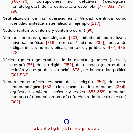
[760-773]
. Corrupciones no delictivas (ideológicas,
nematológicas) de la democracia española
[774-882, 794-
796]
Neutralización de las operaciones / Verdad científica como
identidad sintética sistemática: un ejemplo
[217]
Nódulo (entorno, dintorno y contorno de un)
[90]
Normas: normas gnoseológicas
[201]
; identidad normativa /
universal noético
[218]
; normas / rutinas
[235]
; fuerza de
obligar de las normas éticas, morales y jurídicas
[472,
475
-
478]
Núcleo (género generador): de la esencia genérica (curso y
cuerpo)
[56]
; de la religión
[352]
; de la magia (cuerpo de la
religión y cuerpo de la ciencia)
[378]
; de la sociedad política
[561
-
562]
Numen: como núcleo esencial de la religión
[352]
; definición
fenomenológica
[353]
; clasificación de los númenes
[354]
:
equívocos, análogos, mixtos
y
reales
[355
-
358];
númenes
humanos / númenes zoomorfos (rechazo de la tesis circular)
[362]
O
a
b
c
d
e
f
g
h
i
j
k
l
m
n
o
p
r
s
t
u
v