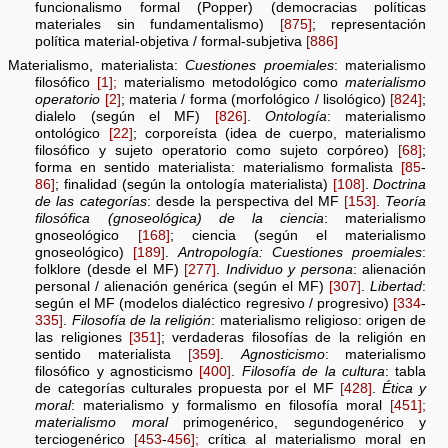
funcionalismo formal (Popper) (democracias políticas
materiales sin fundamentalismo)
[875]
; representación
política material-objetiva / formal-subjetiva
[886]
Materialismo, materialista:
Cuestiones proemiales
: materialismo
filosófico
[1];
materialismo metodológico como
materialismo
operatorio
[2]
; materia / forma (morfológico / lisológico)
[824]
;
dialelo (según el MF)
[826]
.
Ontología
: materialismo
ontológico
[22]
; corporeísta (idea de cuerpo, materialismo
filosófico y sujeto operatorio como sujeto corpóreo)
[68]
;
forma en sentido materialista: materialismo formalista
[85
-
86]
; finalidad (según la ontología materialista)
[108]
.
Doctrina
de las categorías
: desde la perspectiva del MF
[153]
.
Teoría
filosófica (gnoseológica) de la ciencia
: materialismo
gnoseológico
[168]
; ciencia (según el materialismo
gnoseológico)
[189]
.
Antropología: Cuestiones proemiales
:
folklore (desde el MF)
[277]
.
Individuo y persona
: alienación
personal / alienación genérica (según el MF)
[307]
.
Libertad
:
según el MF (modelos dialéctico regresivo / progresivo)
[334
-
335]
.
Filosofía de la religión
: materialismo religioso: origen de
las religiones
[351]
; verdaderas filosofías de la religión en
sentido materialista
[359]
.
Agnosticismo
: materialismo
filosófico y agnosticismo
[400]
.
Filosofía de la cultura
: tabla
de categorías culturales propuesta por el MF
[428]
.
Ética y
moral
: materialismo y formalismo en filosofía moral
[451];
materialismo moral
primogenérico, segundogenérico y
terciogenérico
[453
-
456];
crítica al materialismo moral en