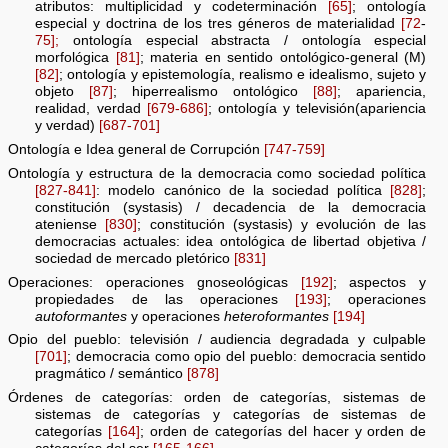
atributos: multiplicidad y codeterminación
[65]
; ontología
especial y doctrina de los tres géneros de materialidad
[72
-
75];
ontología especial abstracta / ontología especial
morfológica
[81]
; materia en sentido ontológico-general (M)
[82]
; ontología y epistemología, realismo e idealismo, sujeto y
objeto
[87]
; hiperrealismo ontológico
[88]
; apariencia,
realidad, verdad
[679-686]
; ontología y televisión(apariencia
y verdad)
[687-701]
Ontología e Idea general de Corrupción
[747-759]
Ontología y estructura de la democracia como sociedad política
[827-841]
: modelo canónico de la sociedad política
[828]
;
constitución (systasis) / decadencia de la democracia
ateniense
[830]
; constitución (systasis) y evolución de las
democracias actuales: idea ontológica de libertad objetiva /
sociedad de mercado pletórico
[831]
Operaciones: operaciones gnoseológicas
[192]
; aspectos y
propiedades de las operaciones
[193]
; operaciones
autoformantes
y operaciones
heteroformantes
[194]
Opio del pueblo: televisión / audiencia degradada y culpable
[701]
; democracia como opio del pueblo: democracia sentido
pragmático / semántico
[878]
Órdenes de categorías: orden de categorías, sistemas de
sistemas de categorías y categorías de sistemas de
categorías
[164]
; orden de categorías del hacer y orden de