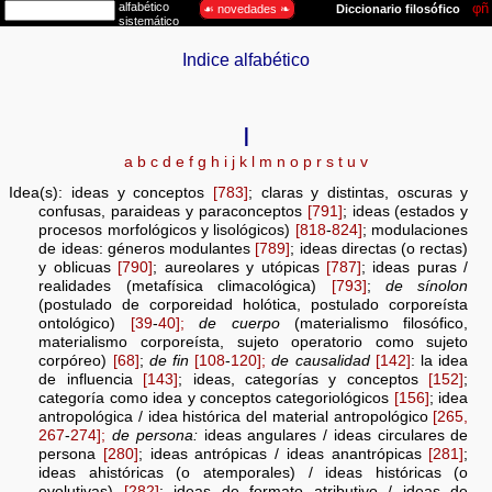
Indice alfabético
I
a
b
c
d
e
f
g
h
i
j
k
l
m
n
o
p
r
s
t
u
v
Idea(s): ideas y conceptos
[783]
; claras y distintas, oscuras y
confusas, paraideas y paraconceptos
[791]
; ideas (estados y
procesos morfológicos y lisológicos)
[818
-
824]
; modulaciones
de ideas: géneros modulantes
[789]
; ideas directas (o rectas)
y oblicuas
[790]
; aureolares y utópicas
[787]
; ideas puras /
realidades (metafísica climacológica)
[793]
;
de sínolon
(postulado de corporeidad holótica, postulado corporeísta
ontológico)
[39
-
40];
de cuerpo
(materialismo filosófico,
materialismo corporeísta, sujeto operatorio como sujeto
corpóreo)
[68]
;
de fin
[108
-
120];
de causalidad
[142]
: la idea
de influencia
[143]
; ideas, categorías y conceptos
[152]
;
categoría como idea y conceptos categoriológicos
[156]
; idea
antropológica / idea histórica del material antropológico
[265,
267
-
274];
de persona:
ideas angulares / ideas circulares de
persona
[280]
; ideas antrópicas / ideas anantrópicas
[281]
;
ideas ahistóricas (o atemporales) / ideas históricas (o
evolutivas)
[282]
; ideas de formato atributivo / ideas de