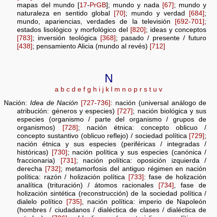
mapas del mundo [
17
-
PrGB
]; mundo y nada
[67]
; mundo y
naturaleza en sentido global
[70]
; mundo y verdad
[684]
;
mundo, apariencias, verdades de la televisión
[692-701]
;
estados lisológico y morfológico del
[820]
; ideas y conceptos
[783]
; inversión teológica
[368]
; pasado / presente / futuro
[438]
; pensamiento Alicia (mundo al revés)
[712]
N
a
b
c
d
e
f
g
h
i
j
k
l
m
n
o
p
r
s
t
u
v
Nación:
Idea de Nación
[727-736]
: nación (universal análogo de
atribución: géneros y especies)
[727]
; nación biológica y sus
especies (organismo / parte del organismo / grupos de
organismos)
[728]
; nación étnica: concepto oblicuo /
concepto sustantivo (oblicuo reflejo) / sociedad política
[729]
;
nación étnica y sus especies (periféricas / integradas /
históricas)
[730]
; nación política y sus especies (canónica /
fraccionaria)
[731]
; nación política: oposición izquierda /
derecha
[732]
; metamorfosis del antiguo régimen en nación
política: razón / holización política
[733]
: fase de holización
analítica (trituración) / átomos racionales
[734]
, fase de
holización sintética (reconstrucción) de la sociedad política /
dialelo político
[735]
, nación política: imperio de Napoleón
(hombres / ciudadanos / dialéctica de clases / dialéctica de