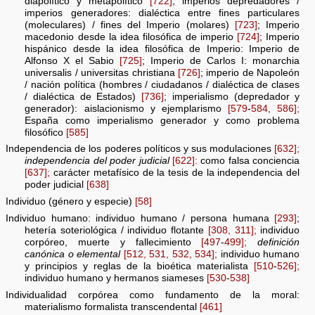
diapolítico y metapolítico
[722]
; imperios depredadores /
imperios generadores: dialéctica entre fines particulares
(moleculares) / fines del Imperio (molares)
[723]
; Imperio
macedonio desde la idea filosófica de imperio
[724]
; Imperio
hispánico desde la idea filosófica de Imperio: Imperio de
Alfonso X el Sabio
[725]
; Imperio de Carlos I: monarchia
universalis / universitas christiana
[726]
; imperio de Napoleón
/ nación política (hombres / ciudadanos / dialéctica de clases
/ dialéctica de Estados)
[736]
; imperialismo (depredador y
generador): aislacionismo y ejemplarismo
[579
-
584,
586];
España como imperialismo generador y como problema
filosófico
[585]
Independencia de los poderes políticos y sus modulaciones
[632];
independencia del poder judicial
[622]:
como falsa conciencia
[637];
carácter metafísico de la tesis de la independencia del
poder judicial
[638]
Individuo (género y especie)
[58]
Individuo humano: individuo humano / persona humana
[293]
;
hetería soteriológica / individuo flotante
[308,
311];
individuo
corpóreo, muerte y fallecimiento
[497
-
499];
definición
canónica o elemental
[512,
531,
532,
534];
individuo humano
y principios y reglas de la bioética materialista
[510
-
526];
individuo humano y hermanos siameses
[530
-
538]
Individualidad corpórea como fundamento de la moral:
materialismo formalista transcendental
[461]