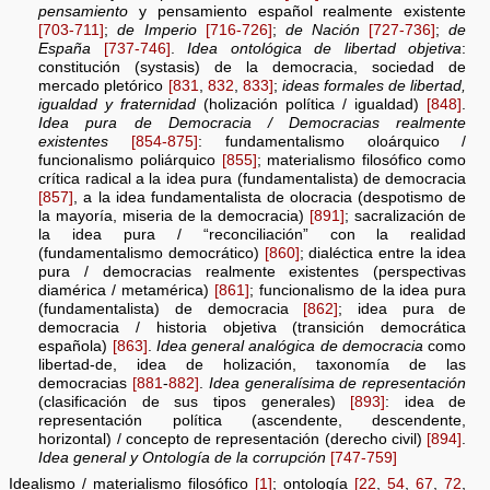
pensamiento
y pensamiento español realmente existente
[703-711]
;
de Imperio
[716-726]
;
de Nación
[727-736]
;
de
España
[737-746]
.
Idea ontológica de libertad objetiva
:
constitución (systasis) de la democracia, sociedad de
mercado pletórico
[831
,
832
,
833]
;
ideas formales de libertad,
igualdad y fraternidad
(holización política / igualdad)
[848]
.
Idea pura de Democracia / Democracias realmente
existentes
[854-875]
: fundamentalismo oloárquico /
funcionalismo poliárquico
[855]
; materialismo filosófico como
crítica radical a la idea pura (fundamentalista) de democracia
[857]
, a la idea fundamentalista de olocracia (despotismo de
la mayoría, miseria de la democracia)
[891]
; sacralización de
la idea pura / “reconciliación” con la realidad
(fundamentalismo democrático)
[860]
; dialéctica entre la idea
pura / democracias realmente existentes (perspectivas
diamérica / metamérica)
[861]
; funcionalismo de la idea pura
(fundamentalista) de democracia
[862]
; idea pura de
democracia / historia objetiva (transición democrática
española)
[863]
.
Idea general analógica de democracia
como
libertad-de, idea de holización, taxonomía de las
democracias
[881
-
882]
.
Idea generalísima de representación
(clasificación de sus tipos generales)
[893]
: idea de
representación política (ascendente, descendente,
horizontal) / concepto de representación (derecho civil)
[894]
.
Idea general y Ontología de la corrupción
[747-759]
Idealismo / materialismo filosófico
[1]
; ontología
[22
,
54
,
67
,
72
,