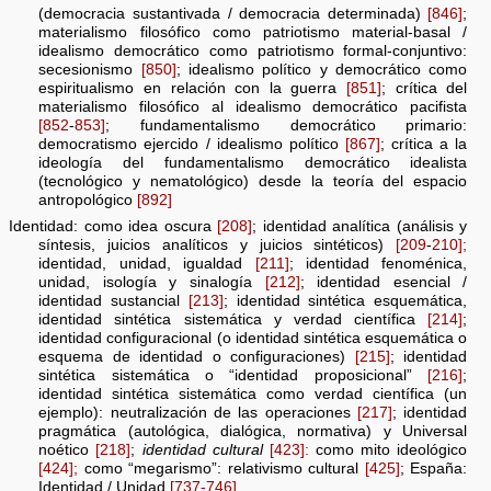
(democracia sustantivada / democracia determinada)
[846]
;
materialismo filosófico como patriotismo material-basal /
idealismo democrático como patriotismo formal-conjuntivo:
secesionismo
[850]
; idealismo político y democrático como
espiritualismo en relación con la guerra
[851]
; crítica del
materialismo filosófico al idealismo democrático pacifista
[852
-
853]
; fundamentalismo democrático primario:
democratismo ejercido / idealismo político
[867]
; crítica a la
ideología del fundamentalismo democrático idealista
(tecnológico y nematológico) desde la teoría del espacio
antropológico
[892]
Identidad: como idea oscura
[208]
; identidad analítica (análisis y
síntesis, juicios analíticos y juicios sintéticos)
[209
-
210];
identidad, unidad, igualdad
[211]
; identidad fenoménica,
unidad, isología y sinalogía
[212]
; identidad esencial /
identidad sustancial
[213]
; identidad sintética esquemática,
identidad sintética sistemática y verdad científica
[214]
;
identidad configuracional (o identidad sintética esquemática o
esquema de identidad o configuraciones)
[215]
; identidad
sintética sistemática o “identidad proposicional”
[216]
;
identidad sintética sistemática como verdad científica (un
ejemplo): neutralización de las operaciones
[217]
; identidad
pragmática (autológica, dialógica, normativa) y Universal
noético
[218]
;
identidad cultural
[423]:
como mito ideológico
[424];
como “megarismo”: relativismo cultural
[425]
; España:
Identidad / Unidad
[737-746]