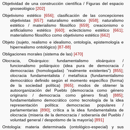
Objetividad de una construcción científica / Figuras del espacio
gnoseológico
[202]
Objetivismo estético
[656];
clasificación de las concepciones
objetivistas
[657]:
naturalismo estético
[658];
naturalismo
estético / materialismo filosófico
[659];
creacionismo o
artificialismo estético
[660];
eclecticismo estético
[661];
materialismo filosófico como objetivismo estético
[662]
Objeto (sujeto, realismo e idealismo, ontología, epistemología e
hiperrealismo ontológico)
[87
-
88]
Obligaciones morales (sistema de las)
[470]
Olocracia, Oloárquico: fundamentalismo oloárquico /
funcionalismo poliárquico (idea pura de democracia /
democracias (homologadas) “realmente existentes”)
[855]
;
olocracia fundamentalista / metafísica (fundamentalismo
democrático definido según el momento específico (forma)
de la sociedad política)
[865]
; modos de obtener la
autoorganización del Pueblo (democracia como género
originario / democracia como género final)
[885]
;
fundamentalismo democrático como tecnología de la idea
representación política: democracias populares /
parlamentarias
[890]
; crítica a la idea fundamentalista de
olocracia (miseria de la democracia / soberanía del Pueblo /
voluntad general / despotismo de la mayoría)
[891]
Ontología: materia determinada (ontológico-especial) y sus