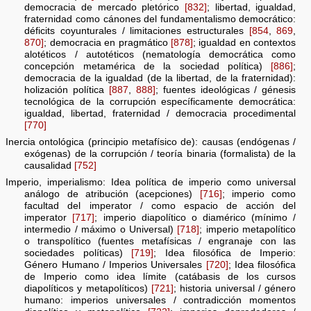
democracia de mercado pletórico
[832]
; libertad, igualdad,
fraternidad como cánones del fundamentalismo democrático:
déficits coyunturales / limitaciones estructurales
[854
,
869
,
870]
; democracia en pragmático
[878]
; igualdad en contextos
alotéticos / autotéticos (nematología democrática como
concepción metamérica de la sociedad política)
[886]
;
democracia de la igualdad (de la libertad, de la fraternidad):
holización política
[887
,
888]
; fuentes ideológicas / génesis
tecnológica de la corrupción específicamente democrática:
igualdad, libertad, fraternidad / democracia procedimental
[770]
Inercia ontológica (principio metafísico de): causas (endógenas /
exógenas) de la corrupción / teoría binaria (formalista) de la
causalidad
[752]
Imperio, imperialismo: Idea política de imperio como universal
análogo de atribución (acepciones)
[716]
; imperio como
facultad del imperator / como espacio de acción del
imperator
[717]
; imperio diapolítico o diamérico (mínimo /
intermedio / máximo o Universal)
[718]
; imperio metapolítico
o transpolítico (fuentes metafísicas / engranaje con las
sociedades políticas)
[719]
; Idea filosófica de Imperio:
Género Humano / Imperios Universales
[720]
; Idea filosófica
de Imperio como idea límite (catábasis de los cursos
diapolíticos y metapolíticos)
[721]
; historia universal / género
humano: imperios universales / contradicción momentos