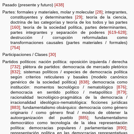
Pasado (presente y futuro)
[438]
Partes: formales y materiales, molar y molecular
[28]
; integrantes,
constituyentes y determinantes
[29]
; teoría de la ciencia,
doctrina de las categorías y teoría de los todos y las partes
[160]
; teoría de la sociedad política, partes determinantes,
partes integrantes y separación de poderes
[619
-
628]
;
destrucción / corrupción reformuladas como
transformaciones causales (partes materiales / formales)
[754]
Participaciones / Clases
[30]
Partidos políticos: nación política: oposición izquierda / derecha
[732]
; plétora de partidos: democracia de mercado pletórico
[832]
; sistemas políticos / especies de democracia política
según criterios reticulares y basales (modelo canónico
genérico de la sociedad política)
[838]
; democracia como
institución: momentos tecnológico / nematológico
[876]
;
democracia en sentido político / metapolítico
[879]
;
racionalidad tecnológico-pragmática de la democracia /
irracionalidad ideológico-nematológica: ficciones jurídicas
[883]
; fundamentalismo oloárquico: democracia como género
originario / como género final / modos de obtener la
autoorganización del pueblo
[885]
; fundamentalismo
democrático como tecnología de la idea representación
política: democracias populares / parlamentarias
[890]
;
representación política en las democracias representativas