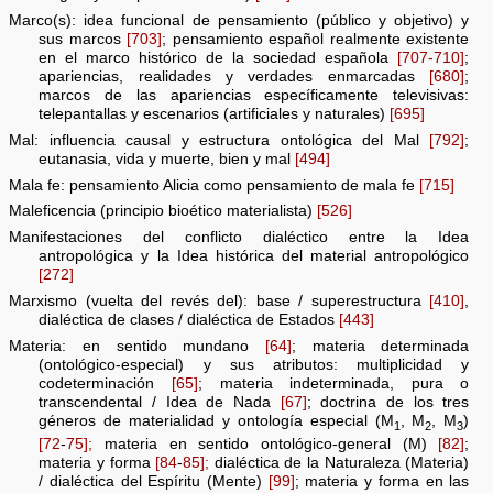
Marco(s): idea funcional de pensamiento (público y objetivo) y
sus marcos
[703]
; pensamiento español realmente existente
en el marco histórico de la sociedad española
[707-710]
;
apariencias, realidades y verdades enmarcadas
[680]
;
marcos de las apariencias específicamente televisivas:
telepantallas y escenarios (artificiales y naturales)
[695]
Mal: influencia causal y estructura ontológica del Mal
[792]
;
eutanasia, vida y muerte, bien y mal
[494]
Mala fe: pensamiento Alicia como pensamiento de mala fe
[715]
Maleficencia (principio bioético materialista)
[526]
Manifestaciones del conflicto dialéctico entre la Idea
antropológica y la Idea histórica del material antropológico
[272]
Marxismo (vuelta del revés del): base / superestructura
[410]
,
dialéctica de clases / dialéctica de Estados
[443]
Materia: en sentido mundano
[64]
; materia determinada
(ontológico-especial) y sus atributos: multiplicidad y
codeterminación
[65]
; materia indeterminada, pura o
transcendental / Idea de Nada
[67]
; doctrina de los tres
géneros de materialidad y ontología especial (M
, M
, M
)
1
2
3
[72
-
75];
materia en sentido ontológico-general (M)
[82]
;
materia y forma
[84
-
85];
dialéctica de la Naturaleza (Materia)
/ dialéctica del Espíritu (Mente)
[99]
; materia y forma en las