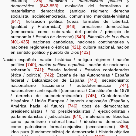
estados)
[736]
.
Idealismo / materialismo político y
democrático
[842-853]
: evolución del formalismo al
materialismo democrático (antiguo régimen: derecha
socialista, socialdemocracia, comunismo marxista-leninista)
[847]
; holización política (ideas formales de Libertad,
Igualdad y Fraternidad)
[848]
; formalismo democrático
(democracia como soberanía del pueblo / principio de
autonomía / Estado de derecho)
[849]
.
Filosofía de la cultura
[401-435]
naciones canónicas, naciones continentales y
naciones regionales o étnicas
[421];
cultura nacional, nación
en sentido político y pueblo de Dios
[422]
Nación española: nación histórica / antiguo régimen / nación
política
[740]
;
nación política española
: nación de naciones /
soberanía
[741]
; Estado federal / Estados confederados
(ética / política)
[742]
; España de las Autonomías / España
federal / Balcanización de España
[743]
; secesionismo:
nacionalismo fraccionario / autodeterminación
[744]
;
nacionalismo antiespañol (democracia / Constitución de 1978
/ derecho de autodeterminación)
[745]
; Confederación
Hispánica / Unión Europea / Imperio anglosajón (España y
América hacia el futuro)
[746]
; tipos de democracias:
presidencialistas / no presidencialistas / ejecucionistas /
parlamentaristas / judicialistas
[840]
; materialismo filosófico
como patriotismo material-basal / idealismo democrático
como patriotismo formal-conjuntivo (secesionismo)
[850]
;
idea pura (fundamentalista) de democracia / Historia objetiva