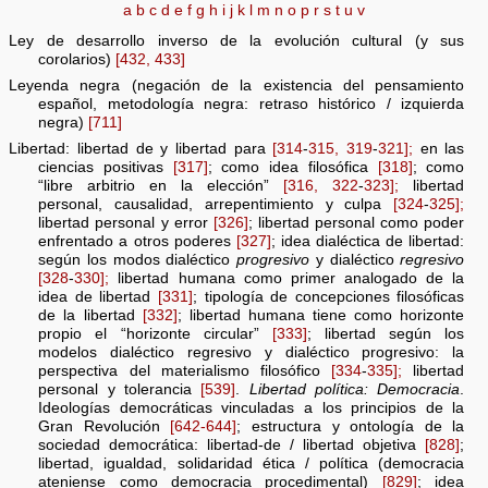
a
b
c
d
e
f
g
h
i
j
k
l
m
n
o
p
r
s
t
u
v
Ley de desarrollo inverso de la evolución cultural (y sus
corolarios)
[432,
433]
Leyenda negra (negación de la existencia del pensamiento
español, metodología negra: retraso histórico / izquierda
negra)
[711]
Libertad: libertad de y libertad para
[314
-
315,
319
-
321];
en las
ciencias positivas
[317]
; como idea filosófica
[318]
; como
“libre arbitrio en la elección”
[316,
322
-
323];
libertad
personal, causalidad, arrepentimiento y culpa
[324
-
325];
libertad personal y error
[326]
; libertad personal como poder
enfrentado a otros poderes
[327]
; idea dialéctica de libertad:
según los modos dialéctico
progresivo
y dialéctico
regresivo
[328
-
330];
libertad humana como primer analogado de la
idea de libertad
[331]
; tipología de concepciones filosóficas
de la libertad
[332]
; libertad humana tiene como horizonte
propio el “horizonte circular”
[333]
; libertad según los
modelos dialéctico regresivo y dialéctico progresivo: la
perspectiva del materialismo filosófico
[334
-
335];
libertad
personal y tolerancia
[539]
.
Libertad política: Democracia
.
Ideologías democráticas vinculadas a los principios de la
Gran Revolución
[642-644]
; estructura y ontología de la
sociedad democrática: libertad-de / libertad objetiva
[828]
;
libertad, igualdad, solidaridad ética / política (democracia
ateniense como democracia procedimental)
[829]
; idea