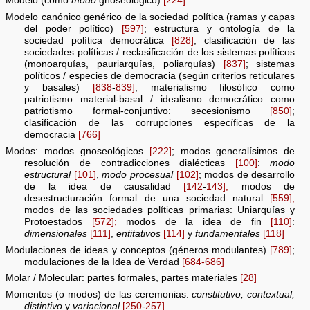
Modelo (como
modo
gnoseológico)
[224]
Modelo canónico genérico de la sociedad política (ramas y capas
del poder político)
[597]
; estructura y ontología de la
sociedad política democrática
[828]
; clasificación de las
sociedades políticas / reclasificación de los sistemas políticos
(monoarquías, pauriarquías, poliarquías)
[837]
; sistemas
políticos / especies de democracia (según criterios reticulares
y basales)
[838
-
839]
; materialismo filosófico como
patriotismo material-basal / idealismo democrático como
patriotismo formal-conjuntivo: secesionismo
[850]
;
clasificación de las corrupciones específicas de la
democracia
[766]
Modos: modos gnoseológicos
[222]
; modos generalísimos de
resolución de contradicciones dialécticas
[100]
:
modo
estructural
[101]
,
modo procesual
[102]
; modos de desarrollo
de la idea de causalidad
[142
-
143];
modos de
desestructuración formal de una sociedad natural
[559];
modos de las sociedades políticas primarias: Uniarquías y
Protoestados
[572];
modos de la idea de fin
[110]
:
dimensionales
[111]
,
entitativos
[114]
y
fundamentales
[118]
Modulaciones de ideas y conceptos (géneros modulantes)
[789]
;
modulaciones de la Idea de Verdad
[684-686]
Molar / Molecular: partes formales, partes materiales
[28]
Momentos (o modos) de las ceremonias:
constitutivo, contextual,
distintivo
y
variacional
[250
-
257]