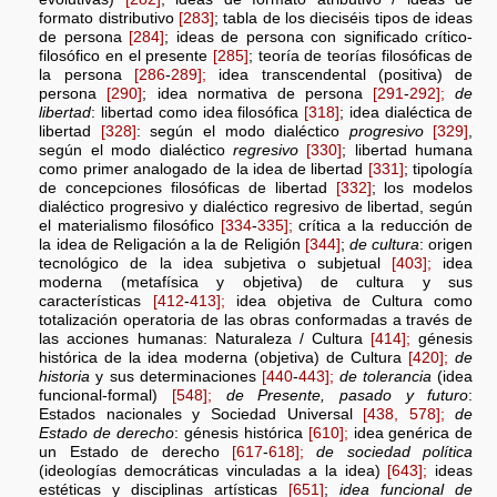
formato distributivo
[283]
; tabla de los dieciséis tipos de ideas
de persona
[284]
; ideas de persona con significado crítico-
filosófico en el presente
[285]
; teoría de teorías filosóficas de
la persona
[286
-
289];
idea transcendental (positiva) de
persona
[290]
; idea normativa de persona
[291
-
292];
de
libertad
: libertad como idea filosófica
[318]
; idea dialéctica de
libertad
[328]
: según el modo dialéctico
progresivo
[329]
,
según el modo dialéctico
regresivo
[330]
; libertad humana
como primer analogado de la idea de libertad
[331]
; tipología
de concepciones filosóficas de libertad
[332]
; los modelos
dialéctico progresivo y dialéctico regresivo de libertad, según
el materialismo filosófico
[334
-
335];
crítica a la reducción de
la idea de Religación a la de Religión
[344]
;
de cultura
: origen
tecnológico de la idea subjetiva o subjetual
[403];
idea
moderna (metafísica y objetiva) de cultura y sus
características
[412
-
413];
idea objetiva de Cultura como
totalización operatoria de las obras conformadas a través de
las acciones humanas: Naturaleza / Cultura
[414];
génesis
histórica de la idea moderna (objetiva) de Cultura
[420];
de
historia
y sus determinaciones
[440
-
443];
de tolerancia
(idea
funcional-formal)
[548];
de Presente, pasado y futuro
:
Estados nacionales y Sociedad Universal
[438,
578];
de
Estado de derecho
: génesis histórica
[610];
idea genérica de
un Estado de derecho
[617
-
618];
de sociedad política
(ideologías democráticas vinculadas a la idea)
[643];
ideas
estéticas y disciplinas artísticas
[651]
;
idea funcional de