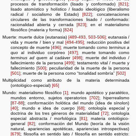
procesos de transformación (lisado y conformado)
[821]
;
lisado atomístico y holístico / lisado ideológico (liberalismo
radical / socialismo de Estado)
[822]
; concatenaciones
circulares de las transformaciones lisado / conformado:
racionalidad abierta y cerrada
[823]
; en el materialismo
filosófico (materia y forma)
[824]
Muerte: muerte dulce (eutanasia)
[489
-
493,
503
-
506];
eutanasia /
vida y muerte / bien y mal
[494
-
495];
reducción positiva del
concepto de muerte
[496];
muerte tomando como
terminus a
quo
al individuo corpóreo
[497];
muerte tomando como
terminus ad quem
al cadáver
[498];
muerte del individuo /
fallecimiento de la persona
[499];
testamento vital / muerte y
fallecimiento
[500];
peculiaridad de la muerte de la persona
[501];
muerte de la persona como “tonalidad sombría”
[502]
Multiplicidad como atributo de la materia determinada
(ontológico-especial)
[65]
Mundo: materialismo filosófico
[1]
; mundo apotético y paratético,
mundos entorno, sujetos operatorios
[702]
; hiperrealismo
[
87
-
88
]; conformación holótica del mundo (idea de sínolon)
[40]
; mundo e idea de cuerpo
[68]
; ontología especial y
doctrina de los tres géneros de materialidad
[72]
; ontología
especial abstracta / morfológica
[81]
; materia ontológico-
general
[82]
; conformación del Mundo (teoría de la visión
natural, apariencias apotéticas, apariencias introspectivas)
[679]
; filosofía en sentido lato / filosofía en sentido estricto: