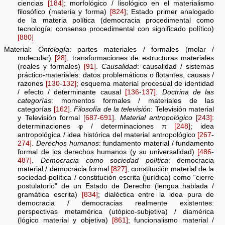
ciencias
[184]
; morfológico / lisológico en el materialismo
filosófico (materia y forma)
[824]
; Estado primer analogado
de la materia política (democracia procedimental como
tecnología: consenso procedimental con significado político)
[880]
Material:
Ontología
: partes materiales / formales (molar /
molecular)
[28]
; transformaciones de estructuras materiales
(reales y formales)
[91]
.
Causalidad
: causalidad / sistemas
práctico-materiales: datos problemáticos o flotantes, causas /
razones
[130
-
132]
; esquema material procesual de identidad
/ efecto / determinante causal
[136
-
137]
.
Doctrina de las
categorías
: momentos formales / materiales de las
categorías
[162]
.
Filosofía de la televisión
: Televisión material
y Televisión formal
[687-691]
.
Material antropológico
[243]
:
determinaciones φ / determinaciones π
[248]
; idea
antropológica / idea histórica del material antropológico
[267
-
274]
.
Derechos humanos
: fundamento material / fundamento
formal de los derechos humanos (y su universalidad)
[486
-
487]
.
Democracia como sociedad política
: democracia
material / democracia formal
[827]
; constitución material de la
sociedad política / constitución escrita (jurídica) como “cierre
postulatorio” de un Estado de Derecho (lengua hablada /
gramática escrita)
[834]
; dialéctica entre la idea pura de
democracia / democracias realmente existentes:
perspectivas metamérica (utópico-subjetiva) / diamérica
(lógico material y objetiva)
[861]
; funcionalismo material /