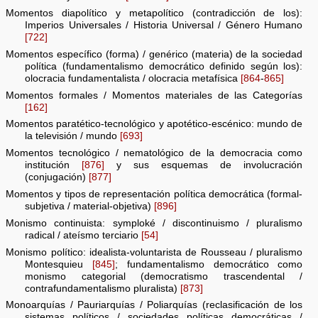
Momentos diapolítico y metapolítico (contradicción de los):
Imperios Universales / Historia Universal / Género Humano
[722]
Momentos específico (forma) / genérico (materia) de la sociedad
política (fundamentalismo democrático definido según los):
olocracia fundamentalista / olocracia metafísica
[864
-
865]
Momentos formales / Momentos materiales de las Categorías
[162]
Momentos paratético-tecnológico y apotético-escénico: mundo de
la televisión / mundo
[693]
Momentos tecnológico / nematológico de la democracia como
institución
[876]
y sus esquemas de involucración
(conjugación)
[877]
Momentos y tipos de representación política democrática (formal-
subjetiva / material-objetiva)
[896]
Monismo continuista: symploké / discontinuismo / pluralismo
radical / ateísmo terciario
[54]
Monismo político: idealista-voluntarista de Rousseau / pluralismo
Montesquieu
[845]
; fundamentalismo democrático como
monismo categorial (democratismo trascendental /
contrafundamentalismo pluralista)
[873]
Monoarquías / Pauriarquías / Poliarquías (reclasificación de los
sistemas políticos / sociedades políticas democráticas /