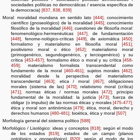
sociedades políticas no democráticas / esencia específica de
la democracia)
[837
,
838
,
839]
Moral: moralidad mundana en sentido lato
[444];
conocimiento
científico (gnoseológico) de la moralidad
[445];
conocimiento
filosófico de la moralidad
[446];
cuestiones de filosofía moral
:
fenomenológico-hermenéuticas
[447],
de fundamentación
[448],
fenome-nológico-críticas
[449],
de axiomática
[450];
formalismo y materialismo en filosofía moral
[451];
positivismo moral o ético
[452];
materialismo moral
(primogenérico, segundogenérico, y terciogenérico) y su
crítica
[453
-
457];
formalismo ético o moral y su crítica
[458
-
459];
materialismo formalista transcendental como
fundamento de la moral
[460
-
461];
sujetos morales
[462];
moralidad desde la perspectiva del materialismo
transcendental
[463];
etica / moral
[467];
obligaciones
morales (sistema de las)
[470];
relativismo moral (crítica)
[471];
normas éticas / normas morales
[472];
principio
fundamental de la moralidad: la justicia
[473];
fuerza de
obligar (o impulso) de las normas éticas y morales
[475
-
477];
ética y moral son antinómicas
[479];
ética, moral, derecho y
derechos humanos
[480
-
481];
bioética, ética y moral
[507]
Morfología general del sistema político
[588]
Morfológico / Lisológico: ideas y conceptos
[818]
; según el modo
de los estados
[819]
; estados de un campo (planos
ontológico y gnoseológico)
[820]
; según el modo de los