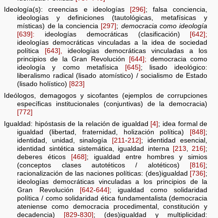
Ideología(s): creencias e ideologías
[296]
; falsa conciencia,
ideologías y definiciones (tautológicas, metafísicas y
místicas) de la conciencia
[297]
;
democracia como ideología
[639]:
ideologías democráticas (clasificación)
[642];
ideologías democráticas vinculadas a la idea de sociedad
política
[643],
ideologías democráticas vinculadas a los
principios de la Gran Revolución
[644];
democracia como
ideología y como metafísica
[645]
; lisado ideológico:
liberalismo radical (lisado atomístico) / socialismo de Estado
(lisado holístico)
[823]
Ideólogos, demagogos y sicofantes (ejemplos de corrupciones
específicas institucionales (conjuntivas) de la democracia)
[772]
Igualdad: hipóstasis de la relación de igualdad
[4]
; idea formal de
igualdad (libertad, fraternidad, holización política)
[848]
;
identidad, unidad, sinalogía
[211
-
212]
; identidad esencial,
identidad sintética sistemática, igualdad interna
[213
,
216]
;
deberes éticos
[468]
; igualdad entre hombres y simios
(conceptos clases autotéticos / alotéticos)
[816]
;
racionalización de las naciones políticas: (des)igualdad
[736]
;
ideologías democráticas vinculadas a los principios de la
Gran Revolución
[642
-
644]
; igualdad como solidaridad
política / como solidaridad ética fundamentalista (democracia
ateniense como democracia procedimental, constitución y
decadencia)
[829
-
830]
; (des)igualdad y multiplicidad: