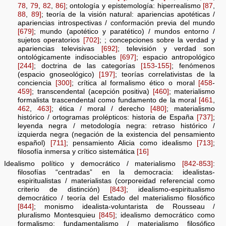
78
,
79
,
82
,
86]
; ontología y epistemología: hiperrealismo
[87
,
88
,
89]
; teoría de la visión natural: apariencias apotéticas /
apariencias introspectivas / conformación previa del mundo
[679]
; mundo (apotético y paratético) / mundos entorno /
sujetos operatorios
[702]
; ; concepciones sobre la verdad y
apariencias televisivas
[692]
; televisión y verdad son
ontológicamente indisociables
[697]
; espacio antropológico
[244]
; doctrina de las categorías
[153
-
155]
; fenómenos
(espacio gnoseológico)
[197]
; teorías correlativistas de la
conciencia
[300]
; crítica al formalismo ético o moral
[458
-
459]
; transcendental (acepción positiva)
[460]
; materialismo
formalista trascendental como fundamento de la moral
[461
,
462
,
463]
; ética / moral / derecho
[480]
; materialismo
histórico / ortogramas prolépticos: historia de España
[737]
;
leyenda negra / metodología negra: retraso histórico /
izquierda negra (negación de la existencia del pensamiento
español)
[711]
; pensamiento Alicia como idealismo
[713]
;
filosofía inmersa y crítico sistemática
[16]
Idealismo político y democrático / materialismo
[842-853]
:
filosofías “centradas” en la democracia: idealistas-
espiritualistas / materialistas (corporeidad referencial como
criterio de distinción)
[843]
; idealismo-espiritualismo
democrático / teoría del Estado del materialismo filosófico
[844]
; monismo idealista-voluntarista de Rousseau /
pluralismo Montesquieu
[845]
; idealismo democrático como
formalismo: fundamentalismo / materialismo filosófico