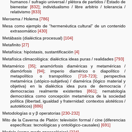
humanos / sufragio universal / plétora de partidos / Estado de
bienestar
[832]
; individualismo / libre arbitrio / tolerancia /
relativismo
[833]
Meroema / Holema
[786]
Mesa como ejemplo de “hermenéutica cultural” de un contenido
extrasomático
[430]
Metábasis (dialéctica procesual)
[104]
Metafinito
[27]
Metafísica: hipóstasis, sustantificación
[4]
Metafísica climacológica: dialéctica ideas puras / realidades
[793]
Metamérico
[35]
; anamórfosis diaméricas y metaméricas /
diamórfosis
[94]
; imperio diamérico o diapolítico /
metapolítico o transpolítico
[718
-
723]
; perspectiva
metamérica (utópico-subjetiva) / diamérica (lógico material y
objetiva) en la dialéctica idea pura de democracia /
democracias realmente existentes
[861]
; nematología
democrática como concepción metamérica de la sociedad
política (libertad, igualdad y fraternidad: contextos alotéticos /
autotéticos)
[886]
Metodologías α y β operatorias
[230
-
232]
Mito de la Caverna de Platón: televisión formal / cine (diferencias
específicas: tecnológicas y ontológico-causales)
[691]