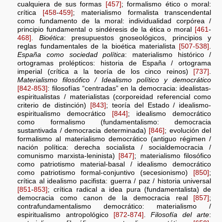
cualquiera de sus formas
[457]
; formalismo ético o moral:
crítica
[458
-
459]
; materialismo formalista transcendental
como fundamento de la moral: individualidad corpórea /
principio fundamental o sindéresis de la ética o moral
[461
-
468]
.
Bioética
: presupuestos gnoseológicos, principios y
reglas fundamentales de la bioética materialista
[507-538]
.
España como sociedad política
: materialismo histórico /
ortogramas prolépticos: historia de España / ortograma
imperial (crítica a la teoría de los cinco reinos)
[737]
.
Materialismo filosófico / Idealismo político y democrático
[842-853]
: filosofías “centradas” en la democracia: idealistas-
espiritualistas / materialistas (corporeidad referencial como
criterio de distinción)
[843]
; teoría del Estado / idealismo-
espiritualismo democrático
[844]
; idealismo democrático
como formalismo (fundamentalismo: democracia
sustantivada / democracia determinada)
[846]
; evolución del
formalismo al materialismo democrático (antiguo régimen /
nación política: derecha socialista / socialdemocracia /
comunismo marxista-leninista)
[847]
; materialismo filosófico
como patriotismo material-basal / idealismo democrático
como patriotismo formal-conjuntivo (secesionismo)
[850]
;
crítica al idealismo pacifista: guerra / paz / historia universal
[851
-
853]
; crítica radical a idea pura (fundamentalista) de
democracia como canon de la democracia real
[857]
;
contrafundamentalismo democrático: materialismo /
espiritualismo antropológico
[872
-
874]
.
Filosofía del arte
: