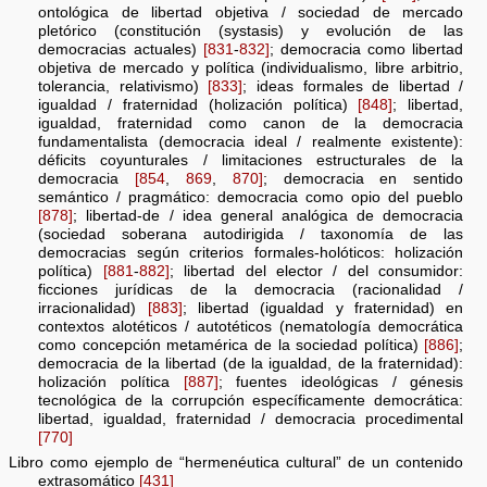
ontológica de libertad objetiva / sociedad de mercado
pletórico (constitución (systasis) y evolución de las
democracias actuales)
[831
-
832]
; democracia como libertad
objetiva de mercado y política (individualismo, libre arbitrio,
tolerancia, relativismo)
[833]
; ideas formales de libertad /
igualdad / fraternidad (holización política)
[848]
; libertad,
igualdad, fraternidad como canon de la democracia
fundamentalista (democracia ideal / realmente existente):
déficits coyunturales / limitaciones estructurales de la
democracia
[854
,
869
,
870]
; democracia en sentido
semántico / pragmático: democracia como opio del pueblo
[878]
; libertad-de / idea general analógica de democracia
(sociedad soberana autodirigida / taxonomía de las
democracias según criterios formales-holóticos: holización
política)
[881
-
882]
; libertad del elector / del consumidor:
ficciones jurídicas de la democracia (racionalidad /
irracionalidad)
[883]
; libertad (igualdad y fraternidad) en
contextos alotéticos / autotéticos (nematología democrática
como concepción metamérica de la sociedad política)
[886]
;
democracia de la libertad (de la igualdad, de la fraternidad):
holización política
[887]
; fuentes ideológicas / génesis
tecnológica de la corrupción específicamente democrática:
libertad, igualdad, fraternidad / democracia procedimental
[770]
Libro como ejemplo de “hermenéutica cultural” de un contenido
extrasomático
[431]