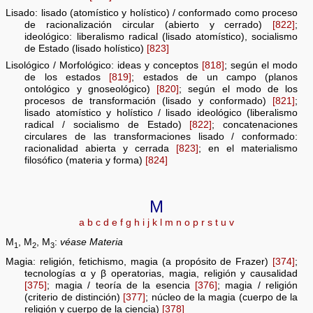
Lisado: lisado (atomístico y holístico) / conformado como proceso
de racionalización circular (abierto y cerrado)
[822]
;
ideológico: liberalismo radical (lisado atomístico), socialismo
de Estado (lisado holístico)
[823]
Lisológico / Morfológico: ideas y conceptos
[818]
; según el modo
de los estados
[819]
; estados de un campo (planos
ontológico y gnoseológico)
[820]
; según el modo de los
procesos de transformación (lisado y conformado)
[821]
;
lisado atomístico y holístico / lisado ideológico (liberalismo
radical / socialismo de Estado)
[822]
; concatenaciones
circulares de las transformaciones lisado / conformado:
racionalidad abierta y cerrada
[823]
; en el materialismo
filosófico (materia y forma)
[824]
M
a
b
c
d
e
f
g
h
i
j
k
l
m
n
o
p
r
s
t
u
v
M
, M
, M
:
véase Materia
1
2
3
Magia: religión, fetichismo, magia (a propósito de Frazer)
[374]
;
tecnologías α y β operatorias, magia, religión y causalidad
[375]
; magia / teoría de la esencia
[376]
; magia / religión
(criterio de distinción)
[377]
; núcleo de la magia (cuerpo de la
religión y cuerpo de la ciencia)
[378]