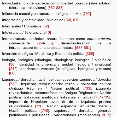
Individualismo / democracia como libertad objetiva (libre arbitrio,
tolerancia, relativismo)
[832
-
833]
Influencia causal y estructura ontológica del Mal
[792]
Integración y complejidad (niveles de)
[68
,
81]
Integrantes / Complejos
[32]
Intolerancia / Tolerancia
[540]
Intraestructura: sociedad natural humana como
intraestructura
convergente
[554
-
555];
desestructuración de la
intraestructura de una sociedad natural
[558
-
561]
Inversión teológica: Mecánica y Economía política
[368]
Isología, Isológico (sinalogía, sinológico): isológico / sinalógico
[36]
; identidad fenoménica y unidad (isología / sinalogía)
[212]
; apariencias veraces (sinalógicas, isológicas y mixtas)
[683]
Izquierda / derecha: nación política: oposición izquierda / derecha
[732]
; izquierda revolucionaria: razón / holización política
(Antiguo Régimen / Nación política)
[733]
; izquierda
revolucionaria: metamorfosis del Antiguo Régimen en Nación
política (holización analítica / holización sintética)
[734
-
735
];
imperio de Napoleón: evolución de la izquierda prístina
revolucionaria
[736]
; Nación española: izquierda liberal /
Nación política
[740]
; izquierda / derecha: géneros
plotinianos / porfirianos / variacionales (modulantes)
[817]
;