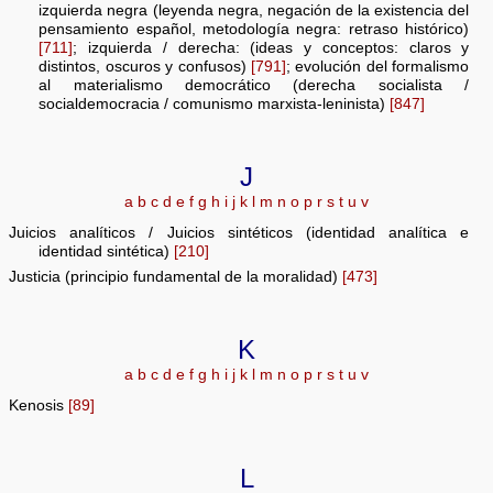
izquierda negra (leyenda negra, negación de la existencia del
pensamiento español, metodología negra: retraso histórico)
[711]
; izquierda / derecha: (ideas y conceptos: claros y
distintos, oscuros y confusos)
[791]
; evolución del formalismo
al materialismo democrático (derecha socialista /
socialdemocracia / comunismo marxista-leninista)
[847]
J
a
b
c
d
e
f
g
h
i
j
k
l
m
n
o
p
r
s
t
u
v
Juicios analíticos / Juicios sintéticos (identidad analítica e
identidad sintética)
[210]
Justicia (principio fundamental de la moralidad)
[473]
K
a
b
c
d
e
f
g
h
i
j
k
l
m
n
o
p
r
s
t
u
v
Kenosis
[89]
L